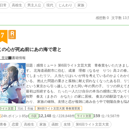
日常
高校生
男主人公
現代
じんわり
家族
感想数 0
文字数 13,
7
この心が死ぬ前にあの海で君と
 里胡
書籍情報
旧題：感情ミュート 第6回ライト文芸大賞 青春賞をいただきました。応援下さった皆様、ありがとうございま
す。 北海道函館市に住む、成瀬 理都（なるせ りつ）高２の春
てしまったリツ。 人当たりはいいが何を考えているのかよくわか
いる。 抱えた問題の重さと孤独に耐え切れなくなったある日、リ
という東京から引っ越ししてきた同い年の男の子。 リツの抑えて
最初は拒絶するも、 たった一人だけ自分の本当の感情に気づいて
牧野 奏太（まきの かなた）の家に居候。 奏太の幼馴染であり
わり、 家族の確執、友情と恋が複雑に絡み合う中で朝陽自身も悩
ライト文芸
完結
長編
第6回ライト文芸大賞 青春賞受賞
12,148
159
24h.ポイント
85pt
位 / 228,848件
位 / 9,587件
小説
ライト文芸
青春
恋愛
高校生
家族
函館
友情
第6回ライト文芸大賞