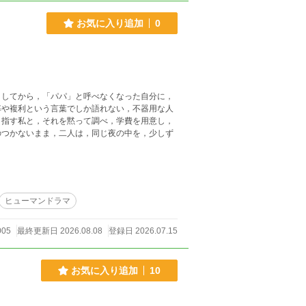
お気に入り追加
0
くしてから，「パパ」と呼べなくなった自分に，
率や複利という言葉でしか語れない，不器用な人
目指す私と，それを黙って調べ，学費を用意し，
のつかないまま，二人は，同じ夜の中を，少しず
ヒューマンドラマ
005
最終更新日 2026.08.08
登録日 2026.07.15
お気に入り追加
10