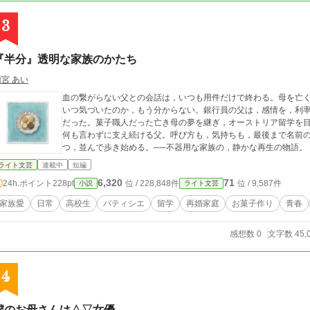
3
『半分』透明な家族のかたち
雨宮 あい
血の繋がらない父との会話は，いつも用件だけで終わる。母を亡
いつ気づいたのか，もう分からない。銀行員の父は，感情を，利
だった。菓子職人だった亡き母の夢を継ぎ，オーストリア留学を
何も言わずに支え続ける父。呼び方も，気持ちも，最後まで名前
つ，並んで歩き始める。──不器用な家族の，静かな再生の物語。
ライト文芸
連載中
短編
6,320
71
24h.ポイント
228pt
位 / 228,848件
位 / 9,587件
小説
ライト文芸
家族愛
日常
高校生
パティシエ
留学
再婚家庭
お菓子作り
青春
感想数 0
文字数 45,
4
僕のお母さんは△▽女優