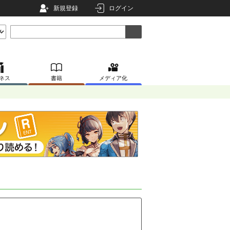
新規登録
ログイン
ネス
書籍
メディア化