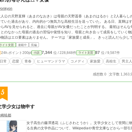
yonkyon
主人公の天野直輝（あまのなおき）は母親の天野遥香（あまのはるか）と2人暮らしの
ていた過去があり、内向的かつ無気力な高校生活を送っていた。 ある日、直輝はすけべでムッツリの親友の飯田蓮（いいだれん）
らAVを見せられると、過去に母親がAV女優だったことが判明する。 最初はそんな母親を酷く軽蔑をする直輝だったが、普段見せる
とのなかった母親の過去の苦悩や覚悟を知り、母親と向き合って成長をしていく物語。 エロい物語だと思ったやつ、すまん
の物語はエロ要素はありません。 テーマは「家族愛と成長」。 きっと読んだら少し
ライト文芸
連載中
長編
7,344
87
24h.ポイント
200pt
位 / 228,848件
位 / 9,587件
小説
ライト文芸
日常
恋愛
青春
ヒューマンドラマ
コメディ
家族愛
高校生
男主
感想数 0
文字数 1,363,
5
文学少女は物申す
綾崎暁都
女子高生の藤澤透花（ふじさわとうか）。文学少女として世間に物申す。そんな
る古典の文学作品について、Wikipediaや青空文庫などから一部引用させてもら