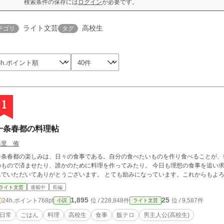
検索条件の保存には
ログイン
が必要です。
ライト文芸
高校生
テゴリ
タグ
1
一条春都の料理帖
藤里 侑
一条春都の楽しみは、日々の食事である。自分の食べたいものを作り食べることが、
のもので済ませたり、誰かのために料理を作ってみたり。 今日も理想の食事を追い求
んでいただいてありがとうございます。 とても励みになっています。これからもよ
ライト文芸
連載中
長編
1,895
25
24h.ポイント
768pt
位 / 228,848件
位 / 9,587件
小説
ライト文芸
日常
ごはん
料理
高校生
食事
飯テロ
男主人公(高校生)