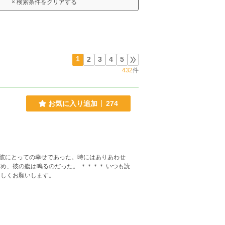
× 検索条件をクリアする
1
2
3
4
5
432
件
お気に入り追加
274
彼にとっての幸せであった。時にはありあわせ
め、彼の腹は鳴るのだった。 ＊＊＊＊ いつも読
ろしくお願いします。