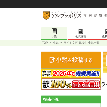
小説
公式漫画
投
TOP
>
小説
>
ライト文芸 高校生 小説一覧
ラ
投稿小説