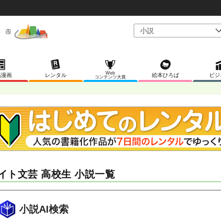
Web
稿漫画
レンタル
絵本ひろば
ビジ
コンテンツ大賞
イト文芸 高校生 小説一覧
小説AI検索