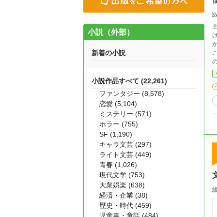
k
小説（外部）
け
か
新着の小説
こ
小説作品すべて (22,261)
ファンタジー (8,578)
恋愛 (5,104)
ミステリー (571)
ホラー (755)
SF (1,190)
キャラ文芸 (297)
ライト文芸 (449)
青春 (1,026)
現代文学 (753)
大衆娯楽 (638)
経済・企業 (38)
歴史・時代 (459)
児童書・童話 (484)