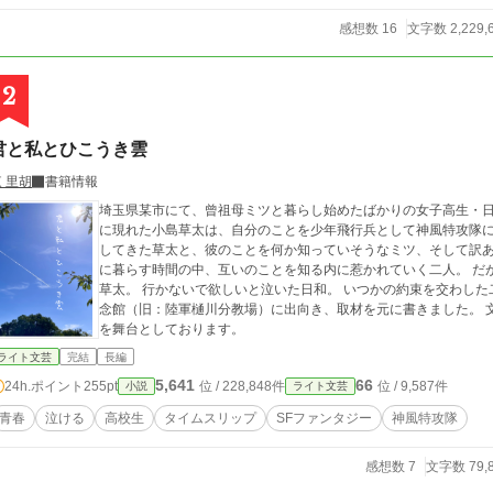
感想数 16
文字数 2,229,
2
君と私とひこうき雲
 里胡
書籍情報
埼玉県某市にて、曾祖母ミツと暮らし始めたばかりの女子高生・日
に現れた小島草太は、自分のことを少年飛行兵として神風特攻隊に
してきた草太と、彼のことを何か知っていそうなミツ、そして訳あ
に暮らす時間の中、互いのことを知る内に惹かれていく二人。 だ
草太。 行かないで欲しいと泣いた日和。 いつかの約束を交わした二人は――。 ＊参考のため
念館（旧：陸軍樋川分教場）に出向き、取材を元に書きました。 
を舞台としております。
ライト文芸
完結
長編
5,641
66
24h.ポイント
255pt
位 / 228,848件
位 / 9,587件
小説
ライト文芸
青春
泣ける
高校生
タイムスリップ
SFファンタジー
神風特攻隊
感想数 7
文字数 79,