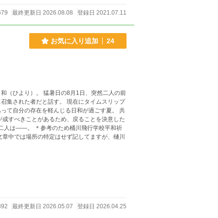
679
最終更新日 2026.08.08
登録日 2021.07.11
お気に入り追加
24
和（ひより）。 猛暑日の8月1日、突然二人の前
召集された者だと話す。 現在にタイムスリップ
って自分の存在を軽んじる日和が過ごす夏。 共
が成すべきことがあるため、戻ることを決意した
桶川飛行学校平和祈
文章中では場所の特定はせず記してますが、樋川
892
最終更新日 2026.05.07
登録日 2026.04.25