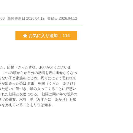
500
最終更新日 2026.04.12
登録日 2026.04.12
お気に入り追加
114
。 いつの頃からか自分の感情を表に出せなくなっ
らない子と家族をはじめ、周りにはそう思われて
ツが出逢ったのは 倉田 朝陽（くらた あさひ）
きた想いに気づき、踏み入ってくることに戸惑い
くれた朝陽と友達になる。 朝陽は同い年で従弟の
リツの親友、水谷 星（みずたに あかり）も加
みを抱えていることをリツは知る。