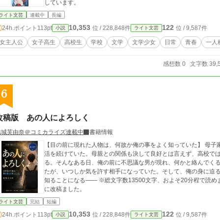
しています。
ライト文芸
連載中
長編
10,353
122
24h.ポイント
113pt
位 / 228,848件
位 / 9,587件
小説
ライト文芸
女主人公
女子高生
高校生
学校
文学
文学少女
日常
青春
一人
感想数 0
文字数 39,
6
改稿版 あの人によろしく
結城芙由奈＠コミカライズ連載中
書籍情報
【目の前に現れた人物は、何故か俺の事をよく知っていた】 母子家庭の俺は大学進学を諦め、アルバイト三昧の生
活を続けていた。母親との関係も決して良好とは言えず、高校で
る。そんなある日、俺の前に不思議な男が現れ、何かと絡んでく
たが、いつしか気を許す相手になっていた。そして、俺の身に迫
知ることになる―― ※総文字数13500文字、およそ20分程で読めます。 ※他サイトでも投稿中 以前の作品を大幅
に改稿ました。
ライト文芸
完結
短編
10,353
122
24h.ポイント
113pt
位 / 228,848件
位 / 9,587件
小説
ライト文芸