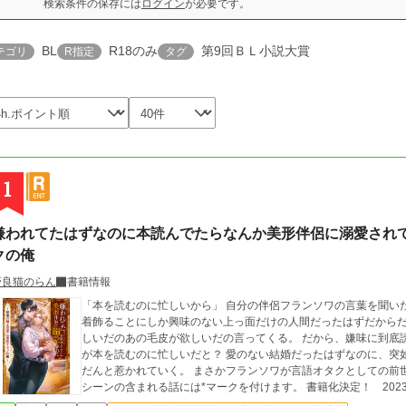
検索条件の保存には
ログイン
が必要です。
BL
R18のみ
第9回ＢＬ小説大賞
テゴリ
R指定
タグ
1
嫌われてたはずなのに本読んでたらなんか美形伴侶に溺愛され
クの俺
野良猫のらん
書籍情報
「本を読むのに忙しいから」 自分の伴侶フランソワの言葉を聞い
着飾ることにしか興味のない上っ面だけの人間だったはずだからだ
しいだのあの毛皮が欲しいだの言ってくる。 だから、嫌味に到底
が本を読むのに忙しいだと？ 愛のない結婚だったはずなのに、突
だんと惹かれていく。 まさかフランソワが言語オタクとしての前世の記
シーンの含まれる話には*マークを付けます。 書