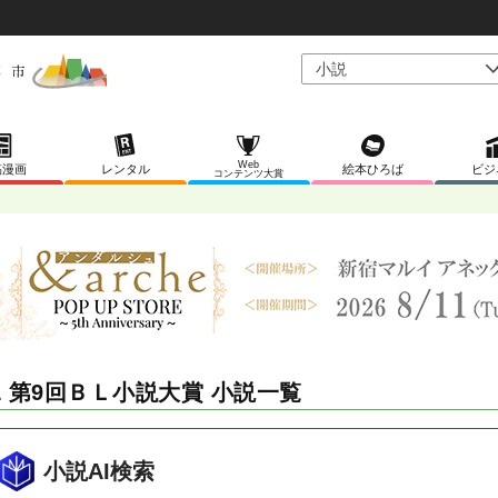
Web
稿漫画
レンタル
絵本ひろば
ビジ
コンテンツ大賞
L 第9回ＢＬ小説大賞 小説一覧
小説AI検索