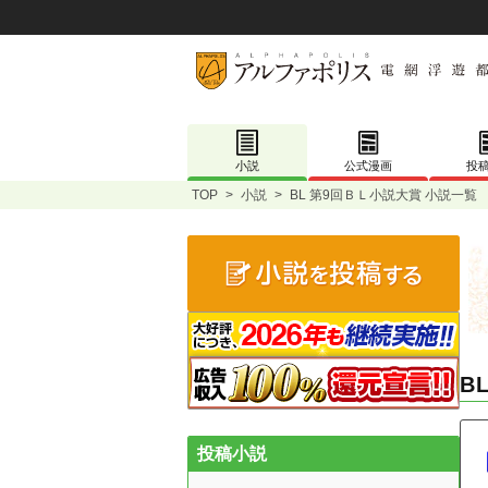
小説
公式漫画
投
TOP
>
小説
>
BL 第9回ＢＬ小説大賞 小説一覧
B
投稿小説