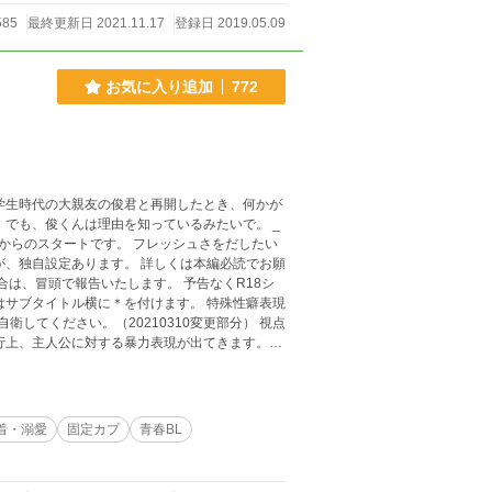
585
最終更新日 2021.11.17
登録日 2019.05.09
お気に入り追加
772
学生時代の大親友の俊君と再開したとき、何かが
でも、俊くんは理由を知っているみたいで。 _
てください。（20210310変更部分） 視点
め、不定期更新にな
ンオフ、この小説のキャラでリクエストがあれば
着・溺愛
固定カプ
青春BL
は、是非よしなにー！！