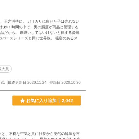
、玉之浦椿に。 ガリガリに痩せた子は売れない
流れゆく時間の中で、男の態度が商品と管理する
品だから。 勘違いしてはいけないと律する憂璃
説大賞
581
最終更新日 2020.11.24
登録日 2020.10.30
お気に入り追加
2,042
ると、不穏な空気と共に社長から突然の解雇を言