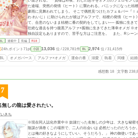
い渡される。 「貴様は昨夜、わしの息子をオメガのフェロモンで
た途端、突然の発情《ヒート》に襲われる。パニックになった桔
豪雨に見舞われてしまう。 そこで偶然見つけたカフェ＆バー『ｌ
わ れいじ）に助けられたが彼はアルファで、桔梗の発情《ヒート
て、合意のないまま桔梗に番の契約をしてしまい── 孤独に生き
壮絶な過去を持つ腹黒アルファ×孤独に生きてきた薄幸オメガ ※オメガバースの設定をお借りしています。また、
独自設定もありますので、苦手な方はご注意を。 また、Rシーンの回には＊を
開中です。
BL
連載中
長編
R18
13,036
2,974
24h.ポイント
71pt
位 / 228,781件
位 / 31,415件
小説
BL
BL
オメガバース
アルファ×オメガ
運命の番
溺愛
執着
同棲
結婚
感想数 18
文字数 238,
7
名無しの龍は愛されたい。
だいきち
※現在同人誌化作業中※ 奴隷だった名無しの少年は、大きな秘密を抱えていた。 この国は、何かを隠している。
陰謀が渦巻くこの場所で、二人の出会いは 必然だったのだろうか。 「俺はお前を見つけた、俺のもんにした。
とは俺の好きなようにしていい、そうだろう。」 神の御使いであった龍が消えてから、100年後の世界。すべての