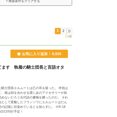
× 検索条件をクリアする
1
2
53
件
お気に入り追加
8,926
てます 執着の騎士団長と言語オタ
た騎士団長エルムートは己の耳を疑った。 伴侶は
。 彼は顔を合わせる度にあのアクセサリーが欲
読めないだろう古代語の書物を贈ったのだ。 それ
如として変貌したフランソワにエルムートはだん
憶に目覚めているとも知らずに。 ※R-18
籍化決定！ 2023/2/13刊行予定！