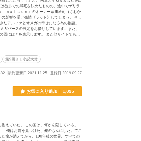
誘惑しただろう！」と。 呆然とするまま会社を出
梗は徒歩での帰宅を決めたものの、途中でゲリラ
ａ ｍａｉｓｏｎ』のオーナー寒川玲司（さむか
》の影響を受け発情《ラット》してしまう。 そし
てきたアルファとオメガの幸せになる為の物語。
表示します。 また他サイトでも公
第9回ＢＬ小説大賞
882
最終更新日 2021.11.25
登録日 2019.09.27
お気に入り追加
1,095
てこ