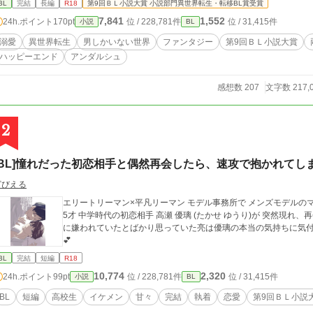
BL
完結
長編
R18
第9回ＢＬ小説大賞 小説部門異世界転生・転移BL賞受賞
7,841
1,552
24h.ポイント
170pt
位 / 228,781件
位 / 31,415件
小説
BL
溺愛
異世界転生
男しかいない世界
ファンタジー
第9回ＢＬ小説大賞
ハッピーエンド
アンダルシュ
感想数 207
文字数 217,
2
[BL]憧れだった初恋相手と偶然再会したら、速攻で抱かれてし
ざびえる
エリートリーマン×平凡リーマン モデル事務所で メンズモデルのマネージャーをしている牧野 亮(まきの りょう) 2
5才 中学時代の初恋相手 高瀬 優璃 (たかせ ゆうり)が 突然現れ、再会した初日に強引に抱かれてしまう。 昔、優璃
に嫌われていたとばかり思っていた亮は優璃の本当の気持ちに気付
💕
BL
完結
短編
R18
10,774
2,320
24h.ポイント
99pt
位 / 228,781件
位 / 31,415件
小説
BL
BL
短編
高校生
イケメン
甘々
完結
執着
恋愛
第9回ＢＬ小説