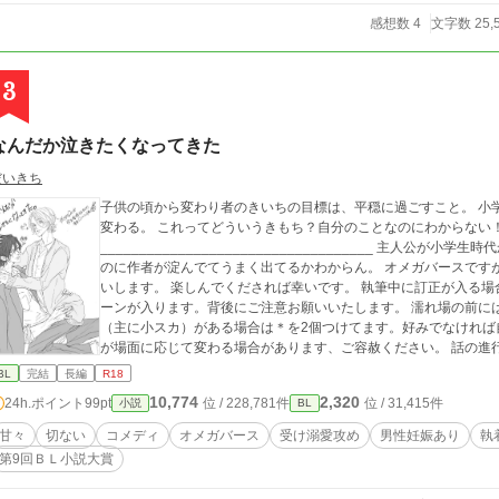
感想数 4
文字数 25,
3
なんだか泣きたくなってきた
だいきち
子供の頃から変わり者のきいちの目標は、平穏に過ごすこと。 小
変わる。 これってどういうきもち？自分のことなのにわからない！
___________________________________ 主人公が小学生時代からのスタートです。 フレッシュさをだしたい
のに作者が淀んでてうまく出てるかわからん。 オメガバースですが、独自設定あります。 詳しくは本編必読でお願
いします。 楽しんでくだされば幸いです。 執筆中に訂正が入る場合は、冒頭で報告いたします。 予告なくR18シ
ーンが入ります。背後にご注意お願いいたします。 濡れ場の前にはサブタイトル横に＊を付けます。 特殊性癖表現
（主に小スカ）がある場合は＊を2個つけてます。好みでなければ自衛し
が場面に応じて変わる場合があります、ご容赦ください。 話の進行上、主人公に対する暴力表現が出てきます。主
人公が辛い目に合うのは嫌という方はご注意下さい。（59話手の平の上以降） 作者社会人のた
BL
完結
長編
R18
ります。 以上注意事項です。 どうぞお楽しみください。 20210423 1章完結、翌日から２章スタートします。 202
10,774
2,320
24h.ポイント
99pt
位 / 228,781件
位 / 31,415件
小説
BL
10620 後日譚含めてすべて完結いたしました！零れ話やらスピ
違うブックで制作予定です。お気軽にどうぞ！ こちらは青春BLとして第９回BL小説大賞にエントリーしておりま
甘々
切ない
コメディ
オメガバース
受け溺愛攻め
男性妊娠あり
執
す！もし良ければ投票頂けると嬉しいです！ 青春BLが好きな方
第9回ＢＬ小説大賞