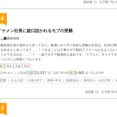
感想数 11
文字数 752,
4
イケメン社長に超口説かれるモブの受難
モト
書籍情報
腕美形社長が海外から戻ってきた。物凄いやり手で壮絶な美貌の社長は、社内の噂の的。 そんな社長が平社員の平々凡
を好きだと迫ってきて……！？やることなす事キザで熱烈ラブコールが止まらない社長。 甘く迫って来る社長にモブ社
とができるのか……！？ 一途でキザで献身的な攻めです。 ラブコメ、ギャグです。お笑いBL 社長×社員 美形×
ノベルズにも投稿しております。
BL
完結
長編
R18
11,217
2,462
24h.ポイント
92pt
位 / 228,781件
位 / 31,415件
小説
BL
恋愛
大人の恋
社長×部下
美形×平凡
執着攻め
第9回ＢＬ小説大賞
感想数 22
文字数 69,
5