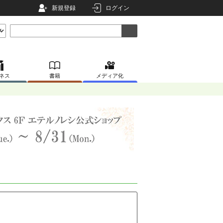
新規登録
ログイン
ネス
書籍
メディア化