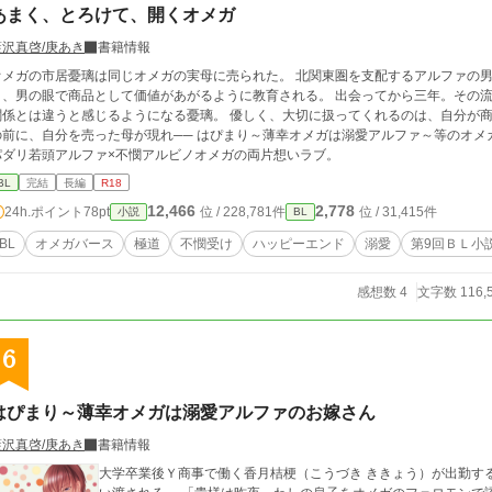
あまく、とろけて、開くオメガ
藍沢真啓/庚あき
書籍情報
オメガの市居憂璃は同じオメガの実母に売られた。 北関東圏を支配するアルファの男
と、男の眼で商品として価値があがるように教育される。 出会ってから三年。その
関係とは違うと感じるようになる憂璃。 優しく、大切に扱ってくれるのは、自分が商
、自分を売った母が現れ── はぴまり～薄幸オメガは溺愛アルファ～等のオメガバースシリーズと同じ世界線。 秘密のあるス
パダリ若頭アルファ×不憫アルビノオメガの両片想いラブ。
BL
完結
長編
R18
12,466
2,778
24h.ポイント
78pt
位 / 228,781件
位 / 31,415件
小説
BL
BL
オメガバース
極道
不憫受け
ハッピーエンド
溺愛
第9回ＢＬ小
感想数 4
文字数 116,
6
はぴまり～薄幸オメガは溺愛アルファのお嫁さん
藍沢真啓/庚あき
書籍情報
大学卒業後Ｙ商事で働く香月桔梗（こうづき ききょう）が出勤す