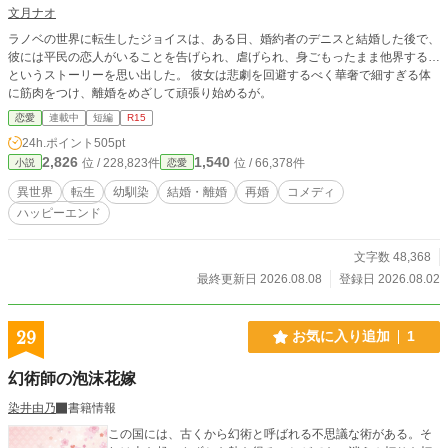
文月ナオ
ラノベの世界に転生したジョイスは、ある日、婚約者のデニスと結婚した後で、
彼には平民の恋人がいることを告げられ、虐げられ、身ごもったまま他界する…
というストーリーを思い出した。 彼女は悲劇を回避するべく華奢で細すぎる体
に筋肉をつけ、離婚をめざして頑張り始めるが。
恋愛
連載中
短編
R15
24h.ポイント
505pt
2,826
1,540
位 / 228,823件
位 / 66,378件
小説
恋愛
異世界
転生
幼馴染
結婚・離婚
再婚
コメディ
ハッピーエンド
文字数 48,368
最終更新日 2026.08.08
登録日 2026.08.02
29
お気に入り追加
1
幻術師の泡沫花嫁
染井由乃
書籍情報
この国には、古くから幻術と呼ばれる不思議な術がある。そ