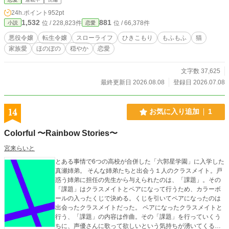
たり。ちょっと嬉しくなるような、小さな奇跡が待っていたり。読めば、あなた
24h.ポイント
952pt
の“今日が少し好きになる”。迷い込んだ令嬢が贈る、お花ともふもふに満ちた、
1,532
881
位 / 228,823件
位 / 66,378件
小説
恋愛
やさしい転生スローライフファンタジー。 異世界食堂で国が変わる ― 悪役令嬢
に転生した元家事代行が“料理”で王国改革する話のリメイク版ですが前作を知ら
悪役令嬢
転生令嬢
スローライフ
ひきこもり
もふもふ
猫
なくてもお読み頂けます！
家族愛
ほのぼの
穏やか
恋愛
文字数 37,625
最終更新日 2026.08.08
登録日 2026.07.08
14
お気に入り追加
1
Colorful 〜Rainbow Stories〜
宮来らいと
とある事情で6つの高校が合併した「六郭星学園」に入学した
真瀬姉弟。 そんな姉弟たちと出会う１人のクラスメイト。戸
惑う姉弟に担任の先生から与えられたのは、「課題」。その
「課題」はクラスメイトとペアになって行うため、カラーボ
ールの入ったくじで決める。くじを引いてペアになったのは
出会ったクラスメイトだった。 ペアになったクラスメイトと
行う、「課題」の内容は作曲。その「課題」を行っていくう
ちに、声優さんに歌って欲しいという気持ちが湧いてくる。