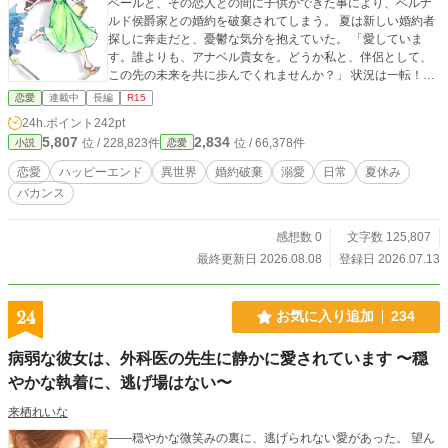
ベールと、その恋人との間に子供ができた事により、ベルナ
ルド侯爵家との婚約を破棄されてしまう。 夏は新しい婚約者
探しに奔走だと、憂鬱な気分を抱えていた。 「愛していま
す。誰よりも、アナベル貴女を。どうか私と、伴侶として、
この先の未来を共に歩んでくれませんか？」 状況は一転！誰
よりも信頼している友人、イーサン・キャンベル侯爵子息か
恋愛
連載中
長編
R15
ら何度熱烈な愛の告白を受け、さらに彼の家族と全力で夏休
24h.ポイント
242pt
みを満喫する事に。 ショッピングにスイーツ巡り、動物園に
5,807
2,834
位 / 228,823件
位 / 66,378件
小説
恋愛
アクティビティ、さらには観劇、川遊び！ 休みと恋愛初心者
であるアナベルが、新しい婚約者であるイーサンとその家族
恋愛
ハッピーエンド
異世界
婚約破棄
溺愛
日常
夏休み
との楽しい時間を過ごす中で、自分の中から生まれる感情と
バカンス
向き合う事に。 彼女は一体何と向き合うのか。 『レディ・ク
ロックの夏休み〜働き者の令嬢は、婚約破棄により「お休
み」いたします？！〜』開幕です。
感想数 0
文字数 125,807
最終更新日 2026.08.08
登録日 2026.07.13
24
お気に入り追加
234
病弱な彼女は、外科医の先生に静かに愛されています 〜穏
やかな執着に、逃げ場はない〜
来栖れいな
――穏やかな微笑みの裏に、逃げられない愛があった。 望ん