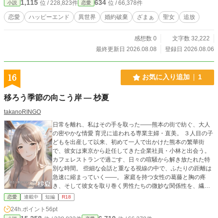
1,115
634
位 / 228,823件
位 / 66,378件
小説
恋愛
全力で復讐を遂げる。
恋愛
ハッピーエンド
異世界
婚約破棄
ざまぁ
聖女
追放
感想数 0
文字数 32,222
最終更新日 2026.08.08
登録日 2026.08.06
16
お気に入り追加
1
移ろう季節の向こう岸 ― 杪夏
takanoRINGO
日常を離れ、私はその手を取った――熊本の街で紡ぐ、大人
の密やかな情愛 育児に追われる専業主婦・直美。 ３人目の子
どもを出産して以来、初めて一人で出かけた熊本の繁華街
で、彼女は東京から赴任してきた企業社員・小林と出会う。
カフェレストランで過ごす、日々の喧騒から解き放たれた特
別な時間。 些細な会話と重なる視線の中で、ふたりの距離は
急速に縮まっていく――。 家庭を持つ女性の葛藤と胸の疼
き、そして彼女を取り巻く男性たちの微妙な関係性を、繊細
な心理描写と濃密な官能で描く大人の物語。 ――― 創作・生
恋愛
連載中
短編
R18
成したAIイラストを挿絵として掲載しております。 文章と画
24h.ポイント
56pt
像が織りなす『移ろう季節の向こう岸』の世界を、どうぞご