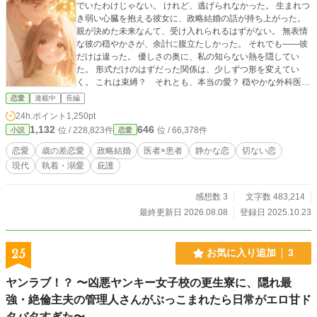
でいたわけじゃない。 けれど、逃げられなかった。 生まれつ
き弱い心臓を抱える彼女に、政略結婚の話が持ち上がった。
親が決めた未来なんて、受け入れられるはずがない。 無表情
な彼の穏やかさが、余計に腹立たしかった。 それでも――彼
だけは違った。 優しさの奥に、私の知らない熱を隠してい
た。 形式だけのはずだった関係は、少しずつ形を変えてい
く。 これは束縛？ それとも、本当の愛？ 穏やかな外科医に
包まれていく、静かで深い恋の物語。 ※この物語はフィクシ
恋愛
連載中
長編
ョンです。 登場する人物・団体・名称・出来事などはすべて
24h.ポイント
1,250pt
架空であり、実在のものとは一切関係ありません。
1,132
646
位 / 228,823件
位 / 66,378件
小説
恋愛
恋愛
歳の差恋愛
政略結婚
医者×患者
静かな恋
切ない恋
現代
執着・溺愛
庇護
感想数 3
文字数 483,214
最終更新日 2026.08.08
登録日 2025.10.23
25
お気に入り追加
3
ヤンラブ！？ 〜凶悪ヤンキー女子校の更生寮に、隠れ最
強・絶倫主夫の管理人さんがぶっこまれたら日常がエロ甘ド
タバタすぎた〜