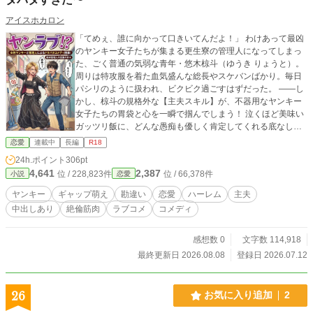
アイスホカロン
「てめぇ、誰に向かって口きいてんだよ！」 わけあって最凶
のヤンキー女子たちが集まる更生寮の管理人になってしまっ
た、ごく普通の気弱な青年・悠木椋斗（ゆうき りょうと）。
周りは特攻服を着た血気盛んな総長やスケバンばかり。毎日
パシリのように扱われ、ビクビク過ごすはずだった。 ――し
かし、椋斗の規格外な【主夫スキル】が、不器用なヤンキー
女子たちの胃袋と心を一瞬で掴んでしまう！ 泣くほど美味い
ガッツリ飯に、どんな愚痴も優しく肯定してくれる底なしの
包容力。生まれて初めて「無条件で自分を大切にしてくれる
恋愛
連載中
長編
R18
男」に出会い、彼女たちの胸キュン（ガチ恋）の暴走が止ま
24h.ポイント
306pt
らない！ しかもこの管理人さん、ただの優男ではなかった。
4,641
2,387
位 / 228,823件
位 / 66,378件
小説
恋愛
実家の秘境の寺で鍛え上げられた、ピンチの時にヒロインを
お姫様抱っこで秒速救出する【野生の超人的身体能力】。 そ
ヤンキー
ギャップ萌え
勘違い
恋愛
ハーレム
主夫
して――脱いだら誰もが戦意喪失する【凶悪な巨根】と【底
中出しあり
絶倫筋肉
ラブコメ
コメディ
なしの絶倫スタミナ】を隠し持つ、夜の絶対強者だったの
だ！ 「みんながリラックスできるように」と、椋斗が100%
善意と職人技で作った『肩こり解消ベッド』や『防音室』と
感想数 0
文字数 114,918
いった天然エロギミックのせいで、寮の夜は毎日ハプニング
最終更新日 2026.08.08
登録日 2026.07.12
だらけ！ いざ一線を越えれば、椋斗の『神の手（ツボ愛
撫）』と絶倫ピストンに、オラついていたヤンキー女子たち
は生まれて初めての快感で身も心もトロトロに『分からせ』
26
お気に入り追加
2
られてしまう……！ 「待っ、りょ、椋斗……もう無理だっ