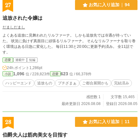
27
お気に入り追加
94
追放された令嬢は
だましだまし
よくある追放に見舞われたリルファーナ。 しかも追放先では冷遇が待ってい
た。 状況に負けず真面目に頑張るリルファーナ。 そんなリルファーナを取り巻
く環境はある日急に変化した。 毎日11:30と20:00に更新予約済み。 全11話で
す。
恋愛
連載中
短編
24h.ポイント
1,286pt
1,096
623
位 / 228,823件
位 / 66,378件
小説
恋愛
ハッピーエンド
追放もの
プチざまぁ
ご都合展開かも
完結済み
感想数 1
文字数 15,465
最終更新日 2026.08.08
登録日 2026.08.05
28
お気に入り追加
11
伯爵夫人は筋肉美女を目指す