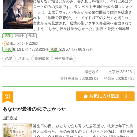
りねちっこく書いていきたいと思っています。 筆者の性癖に
に足りない場合とかのみ、書き直しを指示し、それ以外はプ
忠実に、書きたいエロを書きたい時に執筆していくスタイル
ロットのみの指示です。 ランベルト王国の公爵令嬢エレオノ
なので、不定期更新になるかもしれませんが、のんびりとお
ーラは、王太子ヴィルヘルムから公衆の面前で婚約を破棄さ
付き合いいただき、一緒に楽しんでいただければ幸いです！
れる。「地味で愛想がない。メイド以下の女だ」と罵られ、
よろしくお願いします！
実家からも見放され、辺境の聖アグネス修道院へ追放されて
しまう。 しかし彼女は泣かなかった。財務・外交・領地経
営・薬草学――王太子妃として身につけたすべての知識と技
恋愛
連載中
長編
術は、誰にも評価されなかったが、決して無駄ではなかっ
24h.ポイント
228pt
た。 朽ちかけた修道院で、彼女は自らの手で改革を始める。
6,191
2,957
位 / 228,823件
位 / 66,378件
小説
恋愛
食料庫の整理、薬草園の復興、村人たちとの信頼構築。地道
な努力はやがて「奇跡の修道女」として評判を呼び、その手
恋愛
ざまぁ
婚約破棄
AI生成作品
腕は辺境伯の目に留まる。荒廃した要塞都市ノルデンフェル
トの改革を委ねられた彼女は、水道を整備し、市場を復活さ
感想数 0
文字数 28,628
せ、兵士たちの健康を取り戻す。そして隣国プロイセンとの
戦争においても、実務と情報戦略で劣勢を覆す。 一方、王都
最終更新日 2026.08.08
登録日 2026.07.29
では元婚約者ヴィルヘルムと新しい婚約者マルグリットが贅
沢の限りを尽くし、国庫は枯渇。戦争が勃発すると貴族たち
は我先に逃げ出し、国は崩壊の危機に瀕する。 「……私はメ
21
お気に入り追加
3
イド以下ですから」 エレオノーラは静かに、しかし確かな足
取りで、王国の命運をその手に握る――。
あなたが最後の恋でよかった
山田森湖
誕生日の夜。 ひとりで立ち寄った居酒屋で、彼女は年下の男
性と出会った。 その夜限りのつもりだった関係は、 連絡を取
り合い、会う回数を重ねるうちに、 少しずつ「割り切れない