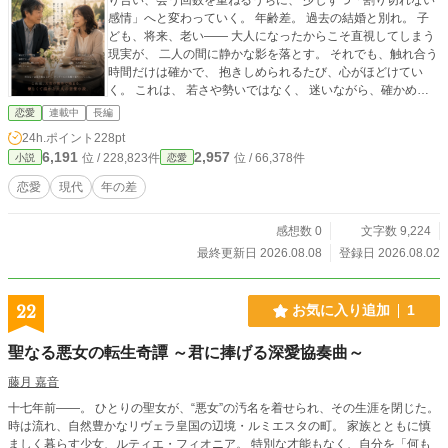
感情」へと変わっていく。 年齢差。 過去の結婚と別れ。 子
ども、将来、老い—— 大人になったからこそ直視してしまう
現実が、 二人の間に静かな影を落とす。 それでも、触れ合う
時間だけは確かで、 抱きしめられるたび、心がほどけてい
く。 これは、 若さや勢いではなく、 迷いながら、確かめな
がら、 「この人と生きたい」と思ってしまった二人の物語。
恋愛
連載中
長編
24h.ポイント
228pt
6,191
2,957
位 / 228,823件
位 / 66,378件
小説
恋愛
恋愛
現代
年の差
感想数 0
文字数 9,224
最終更新日 2026.08.08
登録日 2026.08.02
22
お気に入り追加
1
聖なる悪女の転生奇譚 ～君に捧げる深愛協奏曲～
藤月 嘉音
十七年前――。 ひとりの聖女が、“悪女”の汚名を着せられ、その生涯を閉じた。
時は流れ、自然豊かなリヴェラ皇国の辺境・ルミエスタの町。 家族とともに慎
ましく暮らす少女、ルティエ・フィオニア。 特別な才能もなく、自分を「何も