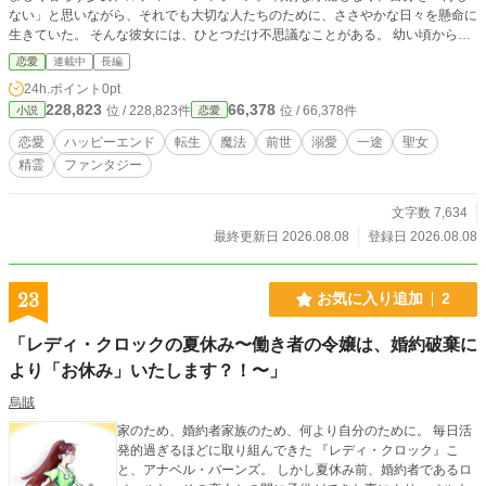
ない」と思いながら、それでも大切な人たちのために、ささやかな日々を懸命に
生きていた。 そんな彼女には、ひとつだけ不思議なことがある。 幼い頃から、
誰にも見えない精霊たちが見えること。 そして彼らが、いつも彼女のそばにい
恋愛
連載中
長編
ること。 穏やかだった日常はやがて、ひとりの男の来訪を境に静かに揺らぎ始
24h.ポイント
0pt
める。 『銀氷侯爵』――アルジェント・フォン・セレナード。 彼との時間を重
228,823
66,378
位 / 228,823件
位 / 66,378件
小説
恋愛
ねるうち、ルティエの胸には、名も知らぬ感情が静かに芽吹いていく。 なぜ、
彼の瞳を見ると胸が苦しくなるのか。 なぜ、忘れているはずの何かが心の奥で
恋愛
ハッピーエンド
転生
魔法
前世
溺愛
一途
聖女
呼びかけるのか。 そして――かつて“悪女”として死んだ少女は、本当は何を遺し
精霊
ファンタジー
たのか。 失われた記憶。 時を越えてなお消えない想い。 精霊たちだけが知る、
遠い日の約束。 止まっていた運命が再び巡り始めたとき、少女はまだ知らな
い。 これは、誰かに定められた運命に従う物語ではない。 過去も、罪も、悲し
文字数 7,634
みも抱きしめて―― 自らの手で、愛する未来を選び取る物語。 【次回更新】8
最終更新日 2026.08.08
登録日 2026.08.08
月9日（日）20:00予定
23
お気に入り追加
2
「レディ・クロックの夏休み〜働き者の令嬢は、婚約破棄に
より「お休み」いたします？！〜」
烏賊
家のため、婚約者家族のため、何より自分のために。 毎日活
発的過ぎるほどに取り組んできた 『レディ・クロック』こ
と、アナベル・バーンズ。 しかし夏休み前、婚約者であるロ