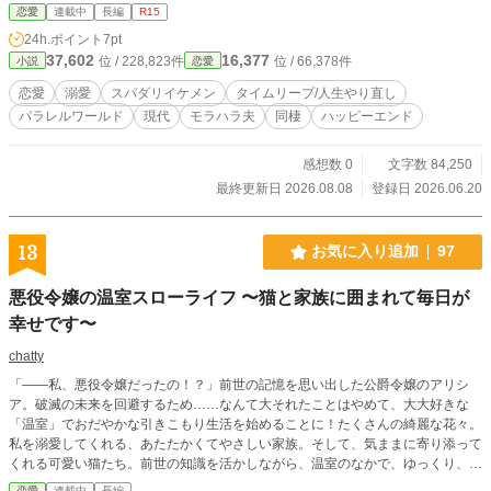
理……と７年前へジャンプする。 そこには夏実の誕生日を祝
恋愛
連載中
長編
R15
うまだ若くモラ夫化していない彼氏・亮がいた。 まだ結婚し
24h.ポイント
7pt
てない。私は自由。 結婚を回避するために「嫌われ破局大作
37,602
16,377
位 / 228,823件
位 / 66,378件
小説
恋愛
戦」を展開しようとするが、嫌われようとするほどなぜか溺
愛されて……。 ・モラハラ描写苦手な人は、すっとばして５
恋愛
溺愛
スパダリイケメン
タイムリープ/人生やり直し
話から読んでいただけますと、溺愛スパダリモードです。 ・
パラレルワールド
現代
モラハラ夫
同棲
ハッピーエンド
アルファポリス版はnote版より間接的な性描写少しだけ入れ
てます（全年齢はnote版へどうぞ） 間接的性描写がある回
は★をつけています。 ・＜先が気になる方＞noteで先行連載
感想数 0
文字数 84,250
中です「パラレルジャンプ ナツミ note 」でご検索ください P
最終更新日 2026.08.08
登録日 2026.06.20
arallel Jump！～パラレルジャンプ～ おめでとうございま
す。 X様に人生やり直し権利が当たりました。 N円であなた
はYMD（年・月・日）前に戻ることができます。 お支払いは
13
お気に入り追加
97
「こちら」 ~・~・~・~・~・~ お試しプチジャンプキャンペ
ーン中！！ 今なら30円で（30分前）に戻れます。 おためし
悪役令嬢の温室スローライフ 〜猫と家族に囲まれて毎日が
は「こちら」から。 ~・~・~・~・~・~ ※注意事項※ あなた
幸せです〜
が時間を戻ってジャンプするのは、厳密にいえば今いる世界
と違うパラレルワールドとなります。……
chatty
「――私、悪役令嬢だったの！？」前世の記憶を思い出した公爵令嬢のアリシ
ア。破滅の未来を回避するため……なんて大それたことはやめて、大大好きな
「温室」でおだやかな引きこもり生活を始めることに！たくさんの綺麗な花々。
私を溺愛してくれる、あたたかくてやさしい家族。そして、気ままに寄り添って
くれる可愛い猫たち。前世の知識を活かしながら、温室のなかで、ゆっくり、ゆ
っくりと毎日の幸せを育てていく。咲きかけの蕾みたいに、恋がふわっと芽生え
恋愛
連載中
長編