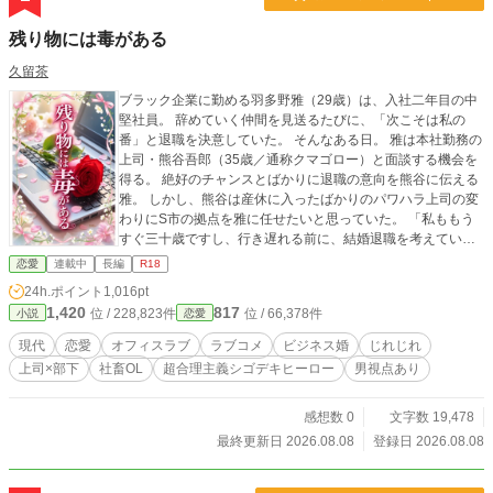
残り物には毒がある
久留茶
ブラック企業に勤める羽多野雅（29歳）は、入社二年目の中
堅社員。 辞めていく仲間を見送るたびに、「次こそは私の
番」と退職を決意していた。 そんなある日。 雅は本社勤務の
上司・熊谷吾郎（35歳／通称クマゴロー）と面談する機会を
得る。 絶好のチャンスとばかりに退職の意向を熊谷に伝える
雅。 しかし、熊谷は産休に入ったばかりのパワハラ上司の変
わりにS市の拠点を雅に任せたいと思っていた。 「私ももう
すぐ三十歳ですし、行き遅れる前に、結婚退職を考えていま
す。相手はこれから探す予定です」と雅が退職理由を口にし
恋愛
連載中
長編
R18
た瞬間―― 「なら、俺と結婚しないか？」 熊谷からまさかの
24h.ポイント
1,016pt
プロポーズを受けてしまう。しかし、そんな熊谷が提示して
1,420
817
位 / 228,823件
位 / 66,378件
小説
恋愛
きたのは、お互い仕事を優先とするまさかの“ビジネス
婚”で……。 一度狙った相手は逃さない、契約率No.1上司
現代
恋愛
オフィスラブ
ラブコメ
ビジネス婚
じれじれ
に狙われた雅は果たして彼から逃げ切ることが出来るの
上司×部下
社畜OL
超合理主義シゴデキヒーロー
男視点あり
か！？ 恋愛数値皆無な社畜同士のすれ違い・じれじれ結婚物
語。 どうぞ最後までお楽しみください！ ❀･*:.｡. .｡.:*･❀･*:.｡.
.｡.:*･❀ ★全40話完結です。 ★R描写はソフトめですが、描写
感想数 0
文字数 19,478
のある回にはサブタイトルに→※マークつけておきます。 苦
最終更新日 2026.08.08
登録日 2026.08.08
手な方はご注意ください。 ★この作品は他誌にも掲載してお
ります。 ★表紙はGrokでAI生成しております。