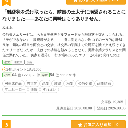
4
「離縁状を受け取ったら、隣国の王太子に溺愛されることに
なりました——あなたに興味はもうありません」
カイト
公爵夫人エリーゼは、ある日突然夫ギルフォードから離縁状を突きつけられる。
「子ができない」「浪費癖がある」——身に覚えのない理由での一方的な離縁。
長年、領地の経営や商会との交渉、社交界の采配まで公爵家を陰で支え続けてき
たエリーゼだったが、夫はその功績を顧みることなく、男爵令嬢クラリスとの関
係に溺れていた。 実家も没落し、行き場を失ったエリーゼの前に現れたのは、
かつて貿易交渉で顔を合わせた隣国の王太子レオンハルト。彼女の誠実さと実務
恋愛
連載中
長編
能力を高く評価していた彼は、迷わず彼女を隣国へと迎え入れる。 隣国の宮廷
24h.ポイント
18,816pt
でエリーゼは、初めて自分の働きが正当に評価される心地よさを知る。一方、公
64
54
位 / 228,823件
位 / 66,378件
小説
恋愛
爵家から「知恵を貸してほしい」という都合のいい相談が届くが、エリーゼの答
えは静かで揺るぎない——「あなたに興味はもうありません」。 エリーゼが去
AI生成作品
異世界
恋愛
離縁
溺愛
公爵令嬢
政略結婚
った後、公爵家にはまず小さな綻びが生まれ、実務をこなせないクラリスが公爵
年上ヒーロー
後悔
すれ違い
夫人となったことでそれは本格的な経営危機へと発展していく。取引先の離反、
社交界での評判失墜——ギルフォードは失って初めて、エリーゼがどれほど大き
な存在だったかを思い知る。 一方、隣国ではレオンハルトの敬意がいつしか恋
文字数 19,305
心へと変わっていた。対等な関係の中で求婚を受け入れたエリーゼは、新しい人
最終更新日 2026.08.08
登録日 2026.08.06
生を歩み始める。すべてを失いかけたギルフォードが復縁を懇願しに訪れても、
彼女の心はもう微動だにしない。 過去を振り返ることなく、エリーゼは自分を
正しく見てくれる相手のもとで、本当の幸せを掴み取る——「無関心」という最
5
お気に入り追加
0
も静かで確実な復讐を成し遂げながら。