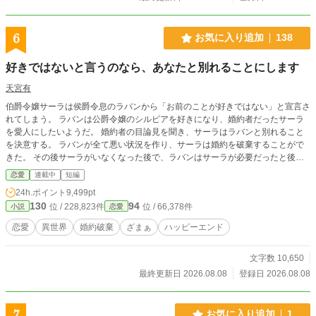
6
お気に入り追加
138
好きではないと言うのなら、あなたと別れることにします
天宮有
伯爵令嬢サーラは侯爵令息のラバンから「お前のことが好きではない」と宣言さ
れてしまう。 ラバンは公爵令嬢のシルビアを好きになり、婚約者だったサーラ
を愛人にしたいようだ。 婚約者の目論見を聞き、サーラはラバンと別れること
を決意する。 ラバンが全て悪い状況を作り、サーラは婚約を破棄することがで
きた。 その後サーラがいなくなった後で、ラバンはサーラが必要だったと後悔
することになる。
恋愛
連載中
短編
24h.ポイント
9,499pt
130
94
位 / 228,823件
位 / 66,378件
小説
恋愛
恋愛
異世界
婚約破棄
ざまぁ
ハッピーエンド
文字数 10,650
最終更新日 2026.08.08
登録日 2026.08.08
7
お気に入り追加
1