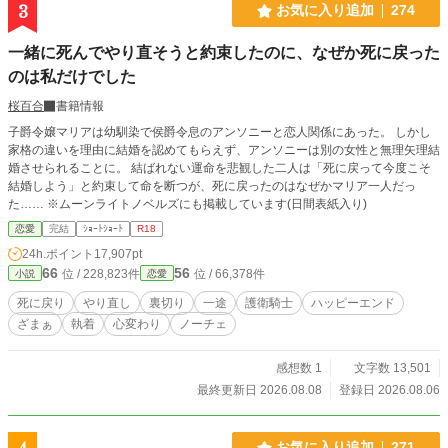
3
お気に入り追加
274
一緒に死んでやり直そうと約束したのに、なぜか死に戻った
のは私だけでした
桜百合
書籍情報
子爵令嬢マリアは幼馴染で侯爵令息のアンソニーと恋人関係にあった。 しかし
家格の違いを理由に結婚を認めてもらえず、アンソニーは別の女性と無理矢理結
婚させられることに。 結ばれない運命を悲観した二人は「死に戻って今度こそ
結婚しよう」と約束して命を断つが、死に戻ったのはなぜかマリア一人だっ
た…… ※ムーンライトノベルズにも掲載しています(日間表紙入り)
恋愛
完結
ｼｮｰﾄｼｮｰﾄ
R18
24h.ポイント
17,907pt
66
56
位 / 228,823件
位 / 66,378件
小説
恋愛
死に戻り
やり直し
裏切り
一途
護衛騎士
ハッピーエンド
ざまぁ
執着
心変わり
ノーチェ
感想数 1
文字数 13,501
最終更新日 2026.08.08
登録日 2026.08.06
お気に入り追加
271