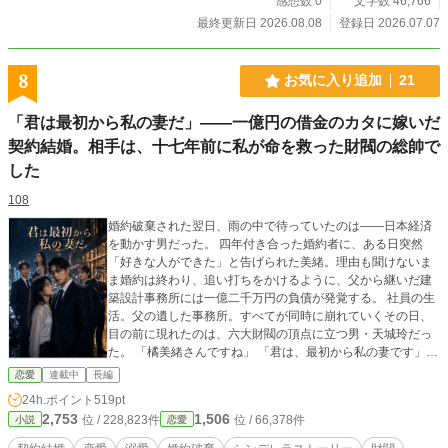
感想数 0
文字数 46,766
いです。 長期のお休みから復帰後の一作目です。 現在は【週
最終更新日 2026.08.08
登録日 2026.07.07
に3〜4回程度】、不定期で1日1話を目標に更新していく予定
です。 マイペースですが、またお付き合いいただけますと幸
いです。
8
お気に入り追加
21
「君は最初から私の妻だ」――一億円の借金のカタに嫁いだ
契約結婚。相手は、十七年前に私が命を救った財閥の総帥で
した
108
婚約破棄された翌日、雨の中で待っていたのは――日本経済
を動かす男だった。 四年付き合った婚約者に、ある日突然
「好きな人ができた」と告げられた美緒。理由も聞けないま
ま婚約は終わり、追い打ちをかけるように、父から継いだ建
築設計事務所には一億二千万円の負債が発覚する。 社員の生
活。父の遺した事務所。すべてが同時に崩れていくその日、
目の前に現れたのは、六大財閥の頂点に立つ男・天城玲だっ
た。 「橘美緒さんですね」 「君は、最初から私の妻です」
冗談かと思った。けれど彼は本気だった。 「事務所の負債、
恋愛
連載中
長編
肩代わりします。条件は、私と結婚すること」 拒否権のない
24h.ポイント
519pt
契約。逃げ場のない結婚。 けれど美緒が知らなかったのは―
2,753
1,506
位 / 228,823件
位 / 66,378件
小説
恋愛
―なぜ、日本一の財閥総帥が、一介の建築デザイナーにここ
まで執着するのか、その本当の理由だった。 止まったままの