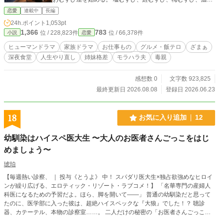
い味噌汁。 特別な料理ではない。 それなのに、彼女の店には
恋愛
連載中
長編
なぜか、人生に傷を抱えた人ばかりが集まってくる。 離婚届
24h.ポイント
1,053pt
を出せずにいる看護師。 家に帰れない高校生。 孤独な老人。
1,366
783
位 / 228,823件
位 / 66,378件
小説
恋愛
夢に破れた会社員。 そして、いつも閉店間際に現れる冷徹な
弁護士・黒瀬怜司。 黒瀬は、美琴が夫側に都合よく追い出さ
ヒューマンドラマ
家族ドラマ
お仕事もの
グルメ・飯テロ
ざまぁ
れたことに気づき、静かに告げる。 「あなたは優しいんじゃ
深夜食堂
人生やり直し
姉妹格差
モラハラ夫
毒親
ない。奪われることに慣らされていただけです」 一方、美琴
を捨てた夫と妹は、彼女が黙って背負っていた家事、介護、
親族付き合いの重さを知り、少しずつ崩れていく。 「戻って
感想数 0
文字数 923,825
きてくれ」 「お姉ちゃん、少しくらい助けてよ」 もう遅い。
最終更新日 2026.08.08
登録日 2026.06.23
冷めたご飯を我慢して食べていた私は、もういない。 これ
は、夫と妹にすべてを奪われた元専業主婦が、夜のおむすび
屋で人の心を満たしながら、自分の人生を取り戻していく物
18
お気に入り追加
12
語。
幼馴染はハイスペ医大生 〜大人のお医者さんごっこをはじ
めましょう〜
琥珀
【毎週熱い診察、 ｜ 投与《とうよ》 中！ スパダリ医大生×独占欲強めなヒロイ
ンが繰り広げる、エロティック・リゾート・ラブコメ！】 「名華専門の産婦人
科医になるための予習だよ。ほら、脚を開いて――」 普通の幼馴染だと思って
たのに、医学部に入った彼は、超絶ハイスペックな『大狼』でした！？ 聴診
器、カテーテル、本物の診察室……。 二人だけの秘密の「お医者さんごっこ」