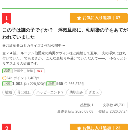
1
お気に入り追加
67
この子は誰の子ですか？ 浮気旦那に、幼馴染の子をあてが
われていました
春乃紅葉＠コミカライズ２作品公開中〜
全２４話。 ルーデン伯爵家の嫡男ケヴィン様と結婚して五年。 夫の浮気には気
付いていた。 でもまさか。 こんな裏切りを受けていたなんて――。 ゆるっとシ
リアスよりの短編です。
恋愛
連載中
短編
R15
24h.ポイント
1,407pt
1,002
565
位 / 228,823件
位 / 66,378件
小説
恋愛
離婚
母は強し
ハッピーエンド？
幼馴染み
ざまぁ
感想数 1
文字数 45,731
最終更新日 2026.08.08
登録日 2026.07.24
2
お気に入り追加
23