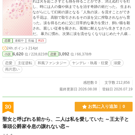
れは火を起こさずとも熱を得ることができ、消えぬ灯りを灯
し、時には人の傷や病までもを治す奇跡の術だった。 生まれ
ながらにして幻術の源となる「人魚の涙」を流すことができ
る千花は、高額で取引されるその涙を父に搾取されながら育
った。涙を得るために父に日常的な暴力を受け、飼い猫を殺
され、親しい従者を殺され、孤独に耐えながら生きてきたの
だ。 暴力に慣れ、次第に涙を流せなくなりはじめた十八歳の
春、父の散財により没落寸前となった家を立て直すため、千
恋愛
連載中
長編
R15
花に身売り同然の縁談が持ち込まれる。 相手は帝都で名を馳
24h.ポイント
214pt
せる幻術師であり、六年前に父に殺されたはずの元従者・朔
6,620
3,092
位 / 228,823件
位 / 66,378件
小説
恋愛
だった。彼は、自分を殺しかけ、ごみのように捨てた浅海家
と千花への復讐のために、千花を妻として買い取りに来たの
恋愛
主従逆転
和風ファンタジー
ヤンデレ・執着・狂愛
溺愛
だった。 「あなたはこれから死ぬまでずっと、ぼくのそばで
両片思い
償い続けるんですよ。千花お嬢さま」 【人魚の涙を流す薄幸
令嬢】 × 【復讐を誓う元従者の幻術師】のすれ違いの恋の物
語。 ※他サイトにも投稿しています。
感想数 0
文字数 212,856
最終更新日 2026.08.08
登録日 2026.07.19
30
お気に入り追加
0
聖女と呼ばれる前から、二人は私を愛していた ～王太子と
筆頭公爵家令息の譲れない恋～