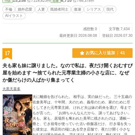
15,258
6,710
位 / 228,823件
位 / 66,378件
小説
恋愛
堪能ください。
不倫
婚外恋愛
人妻
既婚者同士
逢瀬
シリアス
現代
AIイラスト
感想数 0
文字数 7,434
最終更新日 2026.08.08
登録日 2026.07.30
17
お気に入り追加
41
夫も家も妹に譲りました。なので私は、夜だけ開くおむすび
屋を始めます 〜捨てられた元専業主婦の小さな店に、なぜ
か傷だらけの人ばかり集まってく
大黒天喜多
夫に離婚を告げられた。 相手は、実の妹だった。 三十五歳の
佐倉美琴は、十年間、夫のため、義母のため、家のために尽
くしてきた元専業主婦。 けれど夫は妹の莉央を選び、母まで
もが言った。 「お姉ちゃんなんだから、譲ってあげなさい」
夫も、家も、居場所も奪われた美琴に残されたのは、通帳一
冊と、亡き祖母が使っていた古い炊飯器だけ。 行き場を失っ
た彼女は、商店街の端にある空き店舗で、夜だけ開く小さな
おむすび屋を始める。 塩むすび、鮭むすび、梅むすび、温か