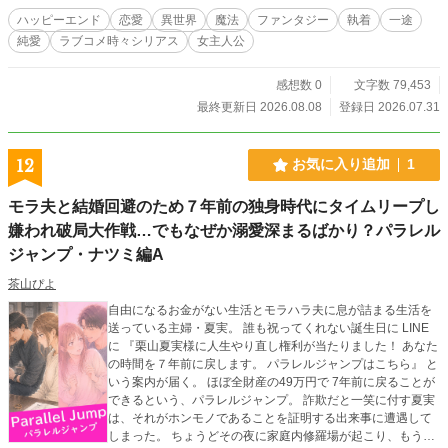
2部まで公開しています/基本的に1部程度先行していきます ※こちらはぼちぼち
ハッピーエンド
恋愛
異世界
魔法
ファンタジー
執着
一途
更新していきます ※HOTランキング入りありがとうございます！（7/31～8/1）
純愛
ラブコメ時々シリアス
女主人公
感想数 0
文字数 79,453
最終更新日 2026.08.08
登録日 2026.07.31
12
お気に入り追加
1
モラ夫と結婚回避のため７年前の独身時代にタイムリープし
嫌われ破局大作戦…でもなぜか溺愛深まるばかり？パラレル
ジャンプ・ナツミ編A
茶山ぴよ
自由になるお金がない生活とモラハラ夫に息が詰まる生活を
送っている主婦・夏実。 誰も祝ってくれない誕生日に LINE
に 『栗山夏実様に人生やり直し権利が当たりました！ あなた
の時間を７年前に戻します。 パラレルジャンプはこちら』 と
いう案内が届く。 ほぼ全財産の49万円で 7年前に戻ることが
できるという、パラレルジャンプ。 詐欺だと一笑に付す夏実
は、それがホンモノであることを証明する出来事に遭遇して
しまった。 ちょうどその夜に家庭内修羅場が起こり、もう無