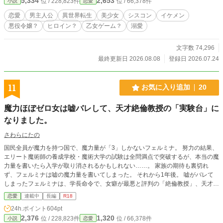
5,334
2,653
位 / 228,823件
位 / 66,378件
小説
恋愛
れる最悪の運命が待っている。 リリアーベルの幸せを願い、伝説上の生き物
や精霊を筆頭に、攻略対象者らしき人も続々と味方になっていく中、ヒロインら
恋愛
男主人公
異世界転生
美少女
シスコン
イケメン
しき人物も現れる。王家の秘密であるピンクの呪いなんて言葉も飛び出して、一
悪役令嬢？
ヒロイン？
乙女ゲーム？
溺愛
体ここは何の世界なんだ！ １６歳になる双子が、学園入学と共に物語の世
界が動き出す？ リリアーベルを守るため、ユーリアスは頑張ります。 (最初
は、二人の幼い頃の話から始まります。)
文字数 74,296
最終更新日 2026.08.08
登録日 2026.07.24
11
お気に入り追加
20
魔力ほぼゼロ女は嘘バレして、天才絶倫教授の「実験台」に
なりました。
さわらにたの
国民全員が魔力を持つ国で、魔力量が「3」しかないフェルミナ。 努力の結果、
エリート魔術師の養成学校・魔術大学の試験は全問満点で突破するが、本当の魔
力量を書いたら入学が取り消されるかもしれない……。 家族の期待も裏切れ
ず、フェルミナは嘘の魔力量を書いてしまった。 それから1年後。 嘘がバレて
しまったフェルミナは、学長命令で、女癖が最悪と評判の「絶倫教授」、天才美
形教授・アダンの元で「実験台」となることに……。 でも、なんだか様子がお
恋愛
連載中
長編
R18
かしい？ そんな魔術大学が舞台の【頑張り屋の妄想癖ありヒロイン】×【天才
24h.ポイント
604pt
美形変わり者教授ヒーロー】のラブコメからの純愛溺愛ハピエンです。 ※完
2,376
1,320
位 / 228,823件
位 / 66,378件
小説
恋愛
結保証です。全15万字程度 ※別サイト（ムーンライトノベルズ）先行更新中/第