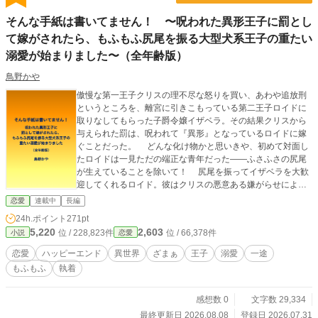
そんな手紙は書いてません！ 〜呪われた異形王子に罰とし
て嫁がされたら、もふもふ尻尾を振る大型犬系王子の重たい
溺愛が始まりました〜（全年齢版）
鳥野かや
傲慢な第一王子クリスの理不尽な怒りを買い、あわや追放刑
というところを、離宮に引きこもっている第二王子ロイドに
取りなしてもらった子爵令嬢イザベラ。その結果クリスから
与えられた罰は、呪われて『異形』となっているロイドに嫁
ぐことだった。 どんな化け物かと思いきや、初めて対面し
たロイドは一見ただの端正な青年だった——ふさふさの尻尾
が生えていることを除いて！ 尻尾を振ってイザベラを大歓
迎してくれるロイド。彼はクリスの悪意ある嫌がらせによ
り、イザベラから甘いラブレターを受け取ったと誤解して大
恋愛
連載中
長編
喜びしていたのだ。 「僕を受け入れてくれた君だけを、
24h.ポイント
271pt
僕は生涯愛するから」 恩を感じており、純粋に喜ぶ彼を傷つ
5,220
2,603
位 / 228,823件
位 / 66,378件
小説
恋愛
けたくないイザベラは、そのラブレターは自分が書いたもの
だと偽ってしまう。 そんな危うい嘘から甘くて重い溺愛新
恋愛
ハッピーエンド
異世界
ざまぁ
王子
溺愛
一途
婚生活が始まったのだが、実はロイドにも隠し事があっ
もふもふ
執着
て…… 【一途な大型犬系王子と、思い切りのいい花嫁】 全2
章25話程度で完結保証 毎日更新 R18版をムーンライトノベ
ルズに投稿しています。
感想数 0
文字数 29,334
最終更新日 2026.08.08
登録日 2026.07.31