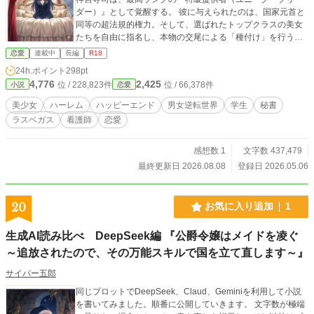
ダー）』として覚醒する。 彼に与えられたのは、国家元首と
同等の超法規的権力。そして、選ばれたトップクラスの美女
たちを自由に指名し、本物の交尾による「種付け」を行うと
いう極上の特権だった。 司の圧倒的なオスのフェロモンと、
恋愛
連載中
長編
R18
包み込むような底なしの優しさ、そして熱く脈打つ極上のペ
24h.ポイント
298pt
ニスの前では、どんなに気高い女性も理性を保つことはでき
4,776
2,425
位 / 228,823件
位 / 66,378件
小説
恋愛
ない。 男の快感を恐れていた冷徹なトップエリート長官・氷
室玲奈を、甘くねちっこい愛撫で陥落させ、とろとろに蕩け
美少女
ハーレム
ハッピーエンド
男女逆転世界
学生
秘書
た専属秘書へと作り変えた司。 次なる種付けの舞台は、世界
ラスベガス
看護師
恋愛
中から選りすぐりの天才美少女たちが集う「創星国際女学
園」。 重圧に苦しむ国民的トップアイドル、男のフェロモン
を気合いで跳ね返そうとするストイックなアスリート、プラ
感想数 1
文字数 437,479
イドの高いハリウッド女優……。 どんなに才能に溢れ、男を
最終更新日 2026.08.08
登録日 2026.05.06
不要だと強がる才女たちも、ひとたび司の圧倒的な熱量に触
れれば建前を完全に粉砕され、「おちんちん、しゅごい
っ……！♡」と絶頂を繰り返す快感依存の雌へと堕ちてい
20
お気に入り追加
1
く。 これは、絶対的カーストの頂点に立つ主人公が、世界中
の美女や美少女たちの誇りを甘く溶かし、極上のテクニック
生成AI読み比べ DeepSeek編 『公爵令嬢はメイドを凌ぐ
と愛で孕ませていく至福のハーレム種付け録。 ◇ 【作者よ
～追放されたので、その万能スキルで国を立て直します～』
り】 とにかく自分の好きなシチュエーションで、色々なタイ
プの女の子と、ありとあらゆるエロを思う存分したいがため
サイバー五郎
に作った、都合の良すぎる「特権階級の種馬」設定です
（笑）。 ヒロインの強がった建前が崩れてポンコツになるギ
同じプロットでDeepSeek、Claud、Geminiを利用して小説
ャップや、純愛ベースの濃厚な中⚪︎しカタルシスを、じっく
を書いてみました。順番に公開していきます。 文字数が極端