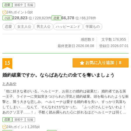
そんなクラスメイトとの１年間に襲いかかる壁。その壁を姉
恋愛
連載中
長編
弟と乗り越えていく、色と音楽が紡ぐ、ゲーム風に読む、ダ
24h.ポイント
0pt
ーク恋愛学園短編オムニバス物語です。
228,823
66,378
位 / 228,823件
位 / 66,378件
小説
恋愛
恋愛
女主人公
男主人公
ハッピーエンド
学園もの
感想数 0
文字数 176,955
最終更新日 2026.08.08
登録日 2026.07.01
15
お気に入り追加
8
婚約破棄ですか。ならばあなたの全てを奪いましょう
ときみや
「他に好きな者がいる。ヘルミーナ、お前との婚約は破棄だ」 婚約者である第
一王子、ライナーに突如突きつけられた浮気と婚約破棄。頭を殴られたような衝
撃と、襲う大きな悲しみ。 ヘルミーナは愛する婚約者を失い、すっかり気落ち
してしまい……なんて、そんなわけがなかった。 「ふっざけんじゃないわよ！
あのクソ王子……！」 手酷く踏み躙られた心に折れるほどヘルミーナは弱くは
なかった。『恨みは全力で晴らす』が母の教え。 「首を洗って待っていなさ
恋愛
連載中
短編
い。わたくしと共に全てを失う日はすぐそこでしてよ！」 公爵令嬢であり、聖
24h.ポイント
1,265pt
女でもあるヘルミーナは、これまでライナーに尽くしてきたその敏腕をもって、