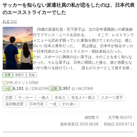
て……あんた強すぎるよぉ……っ！」 翌朝にはシーツにくる
サッカーを知らない派遣社員の私が恋をしたのは、日本代表
まって顔を真っ赤にする純情乙女にギャップ萌え！？ さら
のエースストライカーでした
に、寮を狙う敵組織の男たちも、椋斗の圧倒的な「男の器」
でスカッと分からせ、なぜか「アニキ！」と慕われ始めてし
おまつり
まい……！？ 隠れ最強な管理人さんと、見た目極悪・中身は
ウブなヤンキー女子たちが織りなす、濃厚＆ノンストップな
28歳の派遣社員・宮下茉子は、父の定年退職祝いの家族旅
日常系官能ラブコメディ、ここにぶっこみ爆誕！
行でフランス・ニースを訪れる。 そこで、レストランで
メニューも読めず困っていた家族を助けてくれたのは、感じ
のいい日本人青年だった。 実は彼は、日本中が知るサッカ
ー日本代表のエースストライカー・朝比奈結人だった。
だが、スポーツに興味のない茉子は、そのことを全く知らな
かった。そんな茉子は、日本に帰国した後も、彼と他愛もな
いやり取りを続けていく。 誰もがスターとして接する彼
は、自分を特別扱いしない茉子に少しずつ惹かれていく。茉
恋愛
連載中
長編
子もまた、彼が何者か気づかないまま、彼の誠実な人柄に惹
24h.ポイント
228pt
かれていく。 肩書きで人を見ない派遣社員と、肩書きで
6,191
2,957
位 / 228,823件
位 / 66,378件
小説
恋愛
しか見られてこなかったスター選手。すれ違いながらも近づ
いていく、不釣り合いなはずの恋の行方は――。 ＊＊＊＊
恋愛
サッカー
一般人
有名人
有名人×一般人
スポーツ選手
＊ ワールドカップが盛り上がった時期、サッカー関連の
遠距離恋愛
日本代表
一途
すれ違い
ニュースを見ていて、ふと疑問に思ったことがありました。
「もし、日本代表レベルのサッカー選手が、ごく普通の一
般人女性と恋をしたら？」 そんな疑問から、この物語を
感想数 0
文字数 60,073
考えました。楽しんで読んでいただけたら幸いです。 毎日
最終更新日 2026.08.08
登録日 2026.07.21
20時更新予定です。