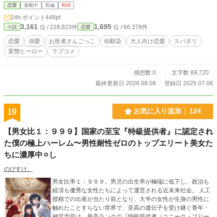
は、毎週末、過激にエロティックにエスカレート中！ 女子大生の名華（めい
恋愛
連載中
長編
R18
か）の恋人は、ハイスペックな医大生の幼馴染・光輝（こうき）。 付き合って
24h.ポイント
448pt
いることも、毎週末のように彼のマンションで濃厚に身体を重ね合っていること
3,161
1,695
位 / 228,823件
位 / 66,378件
小説
恋愛
も、大学の友人たちには絶対に秘密。 「将来、名華を一番安全に愛してあげる
ための『実習』だからね」 そんな大義名分を掲げる光輝に、胸の音を聴かれ、
恋愛
溺愛
お医者さんごっこ
幼馴染
大人向け恋愛
スパダリ
指先で奥の奥まで ｜ 触診《しょくしん》 され、特大の『特効薬（ペニス）』を
変態ヒーロー
ラブコメ
最奥まで ｜ 投与《とうよ》 される日々。 お医者さんごっこの背徳感と、光輝の
獰猛な愛撫に、名華の ｜ 蜜壺《みつつぼ》 はとろとろに ｜ 開発《かいはつ》
されていく――。 しかし、二人の秘密の診察室に、最大の危機（！？）が訪れ
感想数 0
文字数 89,720
る。 沖縄旅行での事件をきっかけに、名華の親友で清楚系巨乳美女の美姫乃
最終更新日 2026.08.08
登録日 2026.07.06
（みきの）が、光輝にガチ惚れしてしまったのだ！ 「名華が迷惑してるなら、
私が北山くんの全裸カテーテルの練習台になってあげようかな」 天然ゆえに過
激なアプローチを仕掛ける美姫乃に、名華の嫉妬心と独占欲は限界突破！ クロ
19
お気に入り追加
124
ーゼットでの隠密監視、そして……まさかの二人同時の全裸回診から、禁断の変
則3Pプレイへとなだれ込んでいき――！？ 「光輝の大きな注射を打っていいの
【男女比１：９９９】国家の至宝『特級提供者』に認定され
は、私だけなんだから！」 独占欲に狂う名華は、愛しい恋人を守り抜き、その
すべてを自らの蜜で『上書き』できるのか！？ ハラハラドキドキの恋愛心理戦
た僕の極上ハーレム〜男性耐性ゼロのトップエリート美女た
と、脳髄が融けるほど濃厚な医療（エロ）シチュエーションが満載の、官能ラブ
ちに濃厚中⚪︎し
コメディ！
のびすけ。
男女比率１：９９９。男児の出生率が極端に低下し、政治も
経済も優秀な女性たちによって運営される近未来社会。 人工
授精での出産が当たり前となり、大半の女性が生身の男性に
触れたことすらない世界で、至高の遺伝子を受け継ぐ青年・
神宮寺司は、最高ランクの『特級提供者（ユニーク・ブリー