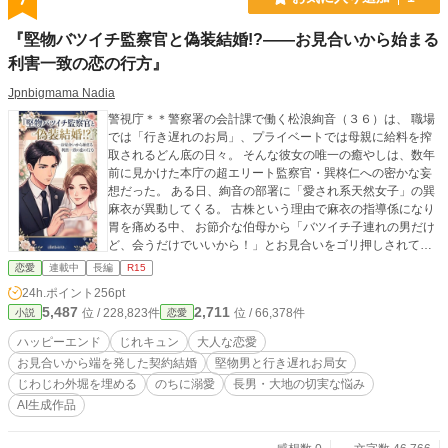
『堅物バツイチ監察官と偽装結婚!?――お見合いから始まる
利害一致の恋の行方』
Jpnbigmama Nadia
警視庁＊＊警察署の会計課で働く松浪絢音（３６）は、 職場
では「行き遅れのお局」、プライベートでは母親に給料を搾
取されるどん底の日々。 そんな彼女の唯一の癒やしは、数年
前に見かけた本庁の超エリート監察官・巽柊仁への密かな妄
想だった。 ある日、絢音の部署に「愛され系天然女子」の巽
麻衣が異動してくる。 古株という理由で麻衣の指導係になり
胃を痛める中、 お節介な伯母から「バツイチ子連れの男だけ
ど、会うだけでいいから！」とお見合いをゴリ押しされてし
まう。 「親戚の小言を黙らせるための、消化試合よ」と、釣
恋愛
連載中
長編
R15
書も写真も見ずにヤケクソで向かった高級料亭。 しかし、そ
24h.ポイント
256pt
こに座っていたのは――まさかの憧れの君、巽柊仁で！？ 実
5,487
2,711
位 / 228,823件
位 / 66,378件
小説
恋愛
は柊仁もまた、親戚からの「早く再婚しろ」というハッパか
ら逃れるため、 このお見合いを義務感で引き受けたクチだっ
ハッピーエンド
じれキュン
大人な恋愛
た。 完璧に見えて、実は一児の父として仕事と育児に奔走す
お見合いから端を発した契約結婚
堅物男と行き遅れお局女
る柊仁。 お互いの「事情」から始まったお見合いだったが、
じわじわ外堀を埋める
のちに溺愛
長男・大地の切実な悩み
絢音の不器用な優しさと、 柊仁の隠された家庭的な一面に触
AI生成作品
れ、二人の距離は少しずつ変わっていき――？ 割り切りから
始まる、大人な二人のじれキュン大逆転シンデレラ・ストー
リー！ ◇◇◇◇◇ ◇◇◇◇◇ jpnbigmama Nadiaからのお願