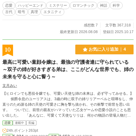
恋愛
ハッピーエンド
ミステリー
ロマンチック
神話
科学
古代
暗号
真理
エタニティ
感想数 7
文字数 367,318
最終更新日 2026.08.08
登録日 2025.10.17
10
お気に入り追加
4
最高に可愛い童顔令嬢は、最強の守護者達に守られている
～双子の姉が好きすぎる弟は、ここがどんな世界でも、姉の
未来を守ると心に誓う～
文月みい
【ヒロインでも悪役令嬢でも、可愛い天使な姉の未来は、必ず守ってみせる。】
侯爵令息のユーリアスは、3歳の時に双子の姉リリアーベルと喧嘩をし、仲
直りのため謝る姉の天使の可愛さに胸を撃ち抜かれ、その衝撃で前世を思い出
す。 ついでに、前世の親友がハマっていた乙女ゲームや恋愛小説のことも思
い出した。 「あんなに、可愛くて天使なリリは、何かの物語の登場人物だっ
たりするかも。」 実際に、小説を読んだりゲームをしたことがないため、こ
恋愛
連載中
長編
こが物語の世界なのか分からない。だが、もしもリリアーベルが悪役令嬢の場
24h.ポイント
263pt
合、断罪など最悪な未来が待っている可能性や、ヒロインの場合は、誰かと結ば