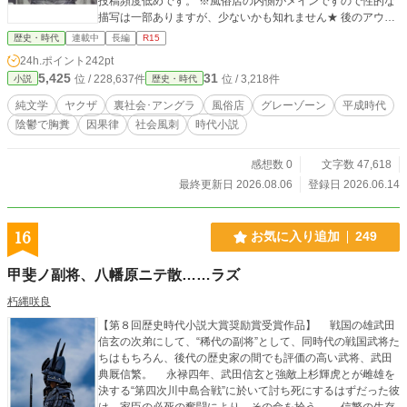
投稿頻度低めです。 ※風俗店の内側がメインですので性的な
描写は一部ありますが、少ないかも知れません★ 後のアウト
ローガールズや山間討鬼伝に繋がる全ての派生の大元の作品
歴史・時代
連載中
長編
R15
です☆ 初期作品ですのでおかしな部分は許して下され… ※当
24h.ポイント
242pt
作品で使用の写真は実在の人物では無く押絵用の生成画像で
5,425
31
位 / 228,637件
位 / 3,218件
小説
歴史・時代
す。 ※状況により非公開にさせて頂く場合も有ります、ご了
承下さい
純文学
ヤクザ
裏社会･アングラ
風俗店
グレーゾーン
平成時代
陰鬱で胸糞
因果律
社会風刺
時代小説
感想数 0
文字数 47,618
最終更新日 2026.08.06
登録日 2026.06.14
16
お気に入り追加
249
甲斐ノ副将、八幡原ニテ散……ラズ
朽縄咲良
【第８回歴史時代小説大賞奨励賞受賞作品】 戦国の雄武田
信玄の次弟にして、“稀代の副将”として、同時代の戦国武将た
ちはもちろん、後代の歴史家の間でも評価の高い武将、武田
典厩信繁。 永禄四年、武田信玄と強敵上杉輝虎とが雌雄を
決する“第四次川中島合戦”に於いて討ち死にするはずだった彼
は、家臣の必死の奮闘により、その命を拾う。 信繁の生存