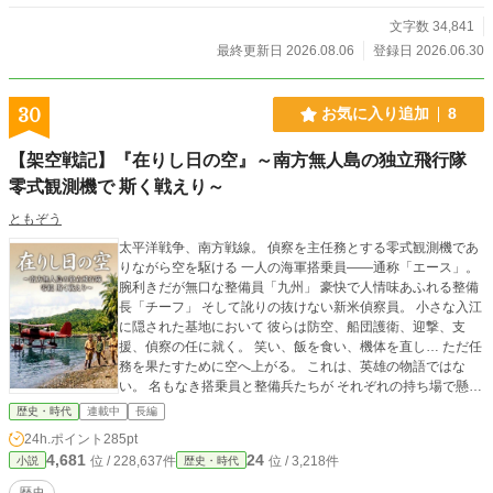
文字数 34,841
最終更新日 2026.08.06
登録日 2026.06.30
30
お気に入り追加
8
【架空戦記】『在りし日の空』～南方無人島の独立飛行隊
零式観測機で 斯く戦えり～
ともぞう
太平洋戦争、南方戦線。 偵察を主任務とする零式観測機であ
りながら空を駆ける 一人の海軍搭乗員――通称「エース」。
腕利きだが無口な整備員「九州」 豪快で人情味あふれる整備
長「チーフ」 そして訛りの抜けない新米偵察員。 小さな入江
に隠された基地において 彼らは防空、船団護衛、迎撃、支
援、偵察の任に就く。 笑い、飯を食い、機体を直し… ただ任
務を果たすために空へ上がる。 これは、英雄の物語ではな
い。 名もなき搭乗員と整備兵たちが それぞれの持ち場で懸命
に戦った日々。 零式観測機で太平洋戦争を戦った… ―――四
歴史・時代
連載中
長編
人の物語。 【定期更新】 火曜、木曜、土曜13時30分頃更新
24h.ポイント
285pt
いたします。
4,681
24
位 / 228,637件
位 / 3,218件
小説
歴史・時代
歴史