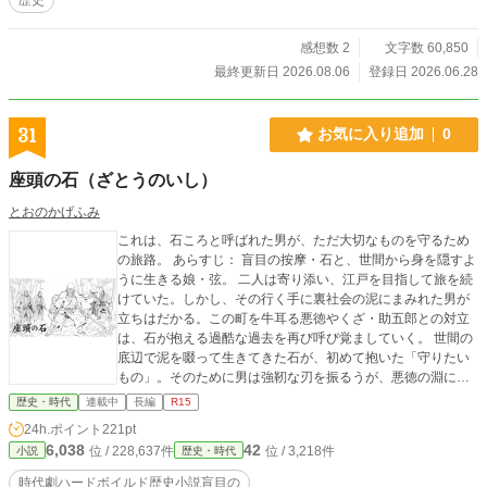
感想数 2
文字数 60,850
最終更新日 2026.08.06
登録日 2026.06.28
31
お気に入り追加
0
座頭の石（ざとうのいし）
とおのかげふみ
これは、石ころと呼ばれた男が、ただ大切なものを守るため
の旅路。 あらすじ： 盲目の按摩・石と、世間から身を隠すよ
うに生きる娘・弦。 二人は寄り添い、江戸を目指して旅を続
けていた。しかし、その行く手に裏社会の泥にまみれた男が
立ちはだかる。この町を牛耳る悪徳やくざ・助五郎との対立
は、石が抱える過酷な過去を再び呼び覚ましていく。 世間の
底辺で泥を啜って生きてきた石が、初めて抱いた「守りたい
もの」。そのために男は強靭な刃を振るうが、悪徳の淵に沈
むこの町を抜けた先に待つ未来とは――。
歴史・時代
連載中
長編
R15
24h.ポイント
221pt
6,038
42
位 / 228,637件
位 / 3,218件
小説
歴史・時代
時代劇ハードボイルド歴史小説盲目の