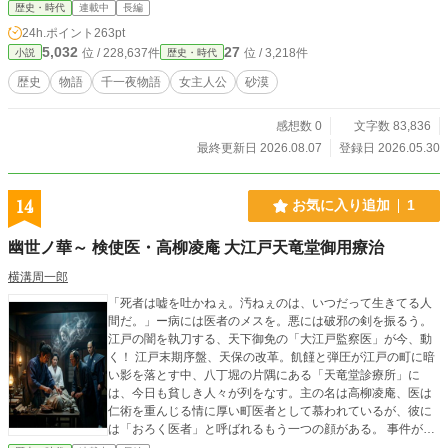
――一人の少女と一人の王の、言葉だけで紡がれる奇跡の物
歴史・時代
連載中
長編
語。
24h.ポイント
263pt
5,032
27
位 / 228,637件
位 / 3,218件
小説
歴史・時代
歴史
物語
千一夜物語
女主人公
砂漠
感想数 0
文字数 83,836
最終更新日 2026.08.07
登録日 2026.05.30
14
お気に入り追加
1
幽世ノ華～ 検使医・高柳凌庵 大江戸天竜堂御用療治
横溝周一郎
「死者は嘘を吐かねぇ。汚ねぇのは、いつだって生きてる人
間だ。」ー病には医者のメスを。悪には破邪の剣を振るう。
江戸の闇を執刀する、天下御免の「大江戸監察医」が今、動
く！ 江戸末期序盤、天保の改革。飢饉と弾圧が江戸の町に暗
い影を落とす中、八丁堀の片隅にある「天竜堂診療所」に
は、今日も貧しき人々が列をなす。主の名は高柳凌庵、医は
仁術を重んじる情に厚い町医者として慕われているが、彼に
は「おろく医者」と呼ばれるもう一つの顔がある。 事件が発
生した時、凌庵の姿は小石川養生所の奥深き聖域「不帰ノ