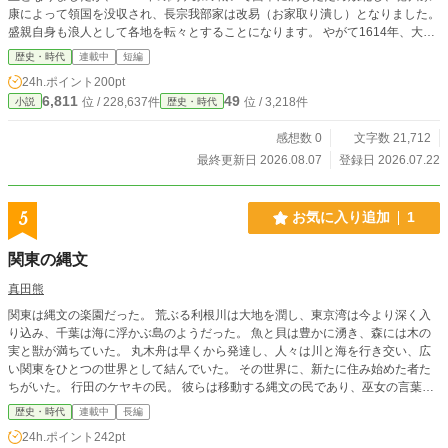
康によって領国を没収され、長宗我部家は改易（お家取り潰し）となりました。
盛親自身も浪人として各地を転々とすることになります。 やがて1614年、大坂
冬の陣が始まると、豊臣秀頼の招きに応じて大坂城へ入りました。旧臣たちも
歴史・時代
連載中
短編
「再び盛親様のもとで戦いたい」と集まり、かつての家臣団が再結集したと伝え
24h.ポイント
200pt
られています。
6,811
49
位 / 228,637件
位 / 3,218件
小説
歴史・時代
感想数 0
文字数 21,712
最終更新日 2026.08.07
登録日 2026.07.22
5
お気に入り追加
1
関東の縄文
真田熊
関東は縄文の楽園だった。 荒ぶる利根川は大地を潤し、東京湾は今より深く入
り込み、千葉は海に浮かぶ島のようだった。 魚と貝は豊かに湧き、森には木の
実と獣が満ちていた。 丸木舟は早くから発達し、人々は川と海を行き交い、広
い関東をひとつの世界として結んでいた。 その世界に、新たに住み始めた者た
ちがいた。 行田のケヤキの民。 彼らは移動する縄文の民であり、巫女の言葉を
重んじ、関東の巫女たちを結ぶ“見えない道”を強めていった。 争いを避け、共に
歴史・時代
連載中
長編
生きることを尊ぶ縄文の理。 関東は、巫女と民が織りなすひとつの大きな世界
24h.ポイント
242pt
になっていった。 しかし南から、米と鉄を携えた弥生の勢力が迫る。 湿地に守