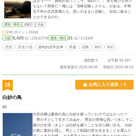
は言う——「挑戦があってこそ、面白い。」 金も権力も勢力
もない？簡単だ！俺には「頂峰召喚システム」がある。中華
五千年の文武英傑たち、思いのままに召喚し、自在に操るこ
とができるのだ。
歴史・時代
連載中
長編
24h.ポイント
242pt
5,425
31
位 / 228,637件
位 / 3,218件
小説
歴史・時代
历史
历史小说
虚构的战争故事
穿越
召唤
奇幻
科幻
感想数 0
文字数 55,497
最終更新日 2026.08.06
登録日 2026.08.03
18
お気に入り追加
0
白紗の鳥
an
大谷吉継は豪病の為に白紗を被っていたのではなかったー
「男の子として生きてみぬか」 秀吉の突飛な思いつきに 十二
歳の少女清（きよ）は白紗を纏うことを自ら願い出る。 白紗
の奥に素顔を隠し、男として戦国の世を生きることを選んだ
清こと大谷吉継。 その実直さゆえに孤独を抱えなければなら