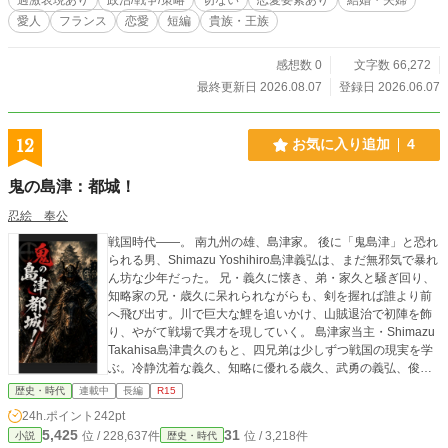
愛人
フランス
恋愛
短編
貴族・王族
感想数 0
文字数 66,272
最終更新日 2026.08.07
登録日 2026.06.07
12
お気に入り追加
4
鬼の島津：都城！
忍絵 奉公
戦国時代――。 南九州の雄、島津家。 後に「鬼島津」と恐れ
られる男、Shimazu Yoshihiro島津義弘は、まだ無邪気で暴れ
ん坊な少年だった。 兄・義久に懐き、弟・家久と騒ぎ回り、
知略家の兄・歳久に呆れられながらも、剣を握れば誰より前
へ飛び出す。川で巨大な鯉を追いかけ、山賊退治で初陣を飾
り、やがて戦場で異才を現していく。 島津家当主・Shimazu
Takahisa島津貴久のもと、四兄弟は少しずつ戦国の現実を学
ぶ。冷静沈着な義久、知略に優れる歳久、武勇の義弘、俊足
と機動戦を得意とする家久。四人は互いを支え合いながら、
歴史・時代
連載中
長編
R15
南九州統一へ進んでいく。 やがて時代は激動へ。 伊東家との
24h.ポイント
242pt
死闘「木崎原の戦い」。 鬼神のごとき突撃で名を轟かせる義
5,425
31
位 / 228,637件
位 / 3,218件
小説
歴史・時代
弘。 そして九州最強・大友家三万の大軍を迎え撃つ「耳川の