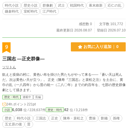
れの時代に遺した「武士とは――」という言葉を束ねていきます。
時代小説
歴史小説
群像劇
武士
戦国時代
幕末維新
応仁の乱
鎌倉時代
室町時代
江戸時代
感想数 0
文字数 101,772
最終更新日 2026.08.07
登録日 2026.07.10
9
お気に入り追加
0
三国志 ―正史群像―
ソリトん
飢えと疫病の村に、黄色い布を掛けた男たちがやって来る――「蒼い天は死ん
だ。次は黄色い天が立つ」。 正史（陳寿『三国志』と裴松之注）を土台に、黄
巾の乱（一八四年）から晋の統一（二八〇年）までの約百年を、七部の歴史群像
劇として描きます。
歴史・時代
連載中
長編
24h.ポイント
221pt
6,038
42
位 / 228,637件
位 / 3,218件
小説
歴史・時代
歴史
時代小説
三国志
正史
陳寿・裴松之
曹操
劉備
孫権
五丈原の後
晋