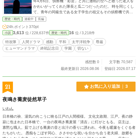
年4月6日、偵察機「彩雲」と共に激戦の空へと散った老人を
かわいがってくれた隊長と瓜二つだったのだ。 時を同じくし
て、青年の同級生である女子学生の祖父もその偵察機で共に
戦死した搭乗員であることも判明する。 72年の時を経て、か
歴史・時代
連載中
長編
つての搭乗員たちの魂と血脈が現代のキャンパスで交錯す
24h.ポイント
370pt
る。なぜ自分に前世の記憶があるのか？ なぜ彼らは出会った
3,613
16
位 / 228,637件
位 / 3,218件
小説
歴史・時代
のか？ 軍の公式記録に隠された「特攻」の真実と、生き残っ
た者が抱え続けた贖罪の念、そして時を超えて果たされる魂
特攻隊
人間ドラマ
感動
平和
太平洋戦争
尊厳
の和解を描く、奇跡のヒューマンドラマです。
ヒューマンドラマ
終戦記念日
学園
切ない
感想数 0
文字数 70,587
最終更新日 2026.08.06
登録日 2026.07.17
21
お気に入り追加
3
夜鳴き蕎麦徒然草子
いわん
日本橋の袂、湯気の向こうに映る江戸の人間模様。 文化文政期、江戸。夜の静
寂に包まれた日本橋で、一台の夜鳴き蕎麦屋「清吉」に灯がともる。 店主は、
寡黙な職人。茹で上げる蕎麦の音と出汁の香りに誘われ、今夜も暖簾をくぐる者
たちがいた。 愚痴をこぼす同心、ささやかな祝いを分かち合う老夫婦、故郷を