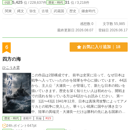
5,425
31
位 / 228,637件
位 / 3,218件
小説
歴史・時代
られた関東にはすぐには入れないが、その影は少しずつ確実に広がっていく。
そのとき、北川辺の大巫女は気づいていた。 関東の未来が変わることを。 そし
関東
縄文
弥生
古墳
武蔵国
歴史
鎌倉時代
て、行田のケヤキの民がその中心に立つことを。 やがて関東には、縄文の主が
現れ、 近畿の勢力と結びつく“王権の核”が生まれようとしていた。 それはどの
感想数 0
文字数 55,985
ように生まれ、どこへ向かったのか。 そしてケヤキの民は、その時代のうねり
の中で何を選び、何を守ったのか。
最終更新日 2026.08.07
登録日 2026.06.17
6
お気に入り追加
18
四方の海
ひこうき雲
この作品は2部構成です。 前半は史実に沿って、なぜ日本は
戦争へ入っていったのかを陸軍を中心に描いています。 44話
から、主人公「大瀬良一」が登場して、新たな日本の戦いを
描いていきます。歴史を深く知りたい人は初めから、開戦ま
での流れを知っている方は44話からお読みください。 第一
部 1話〜43話 1941年12月、日本は真珠湾攻撃によってアメ
リカとの戦争に突入した。華々しい戦果に国中が沸き立つ
中、陸軍の異端児・大瀬良一だけは勝利の先にある国家の破
滅を見据えていた。圧倒的な工業力と資源を持つアメリカと
歴史・時代
連載中
長編
R15
の長期戦は、日本の敗北に終わる―― 第二部 44話から〜 1
24h.ポイント
647pt
942年1月、田中新一失脚の余波の中で参謀部長に抜擢された