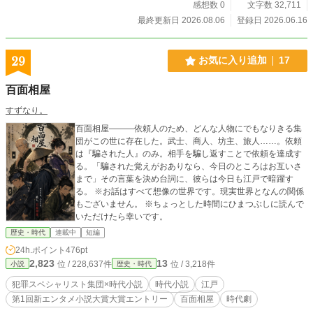
感想数 0
文字数 32,711
かった。 酒を飲み、 町を歩き、 庶民と語り合った。 時には恋もした。 特に晩
年には、 森侍者という女性を深く愛した。 一休は、 「仏は遠くにおらん。 人の
最終更新日 2026.08.06
登録日 2026.06.16
心の中におる。」 と考えていたのである。 あるとき弟子が尋ねた。 「師匠、悟
りとは何ですか。」 一休は答えた。 「腹が減ったら飯を食う。 眠たくなったら
寝る。」 弟子は首をかしげた。 「そんなことは誰でもやっています。」 一休は
29
お気に入り追加
17
笑った。 「いや、みんな飯を食いながら別のことを考えとる。 寝る時も悩みご
とを抱えとる。 本当に飯を食い、本当に寝るのは難しいんや。」 晩年、一休は
百面相屋
大徳寺の復興に尽力した。 戦乱で荒れ果てた寺を立て直し、 人々に希望を与え
たのである。 そして1481年、 87歳でその生涯を閉じた。 しかし、一休の言葉
すずなり。
は今も残っている。 「この道を行けばどうなるものか。 危ぶむなかれ。 危ぶめ
百面相屋―――依頼人のため、どんな人物にでもなりきる集
ば道はなし。」 という言葉は一休の作とされることがあるが、実際には後世に
団がこの世に存在した。武士、商人、坊主、旅人……。依頼
広まったもので、一休本人の言葉かは定かではない。 それでも一休の生き方
は『騙された人』のみ。相手を騙し返すことで依頼を達成す
は、その精神によく表れている。 正解を探すより、 まず歩いてみる。 権威に従
る。「騙された覚えがおありなら、今日のところはお互いさ
うより、 自分の目で確かめる。 そして、 笑いながら生きる。 そんな自由な風の
まで」その言葉を決め台詞に、彼らは今日も江戸で暗躍す
ような人物が、一休宗純だったのである。
る。 ※お話はすべて想像の世界です。現実世界となんの関係
もございません。 ※ちょっとした時間にひまつぶしに読んで
いただけたら幸いです。
歴史・時代
連載中
短編
24h.ポイント
476pt
2,823
13
位 / 228,637件
位 / 3,218件
小説
歴史・時代
犯罪スペシャリスト集団×時代小説
時代小説
江戸
第1回新エンタメ小説大賞大賞エントリー
百面相屋
時代劇