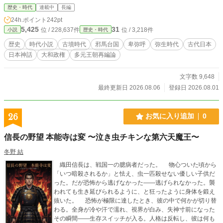
日高見国は、東の茨城を中心とした広大な平地を領し、大陸の秦の頃にもたらさ
歴史・時代
連載中
長編
れた大陸の技術を取り込み、他国を圧倒する二つの比類なき力を持っていた。
24h.ポイント
242pt
一つは、東国の海岸に無尽蔵に眠る砂鉄から鍛え上げられる「真鉄（まがね）」
5,425
31
位 / 228,637件
位 / 3,218件
小説
歴史・時代
の武器と道具。 二つ目は、どこまでも広がる原野で独自に育て上げられた、列
島で最も頑健な「馬」の群れ、そしてそれを操る「馬具」による騎馬隊の武力で
歴史
時代小説
古墳時代
邪馬台国
卑弥呼
弥生時代
古代日本
ある。 火山を抱く東国の大地が生み出す最高純度の鉄と、地を駆ける強靭な駿
日本神話
大和政権
多元王朝再編論
馬。 これらはすべて日高見国が誇る独自の力であり、その力は大陸の灌漑（か
んがい）農業と結びつき、東の平野に果てしない美田をもたらしていた。 国が
広大な水路を拓き、膨大な富を国が独占するこの大いなる変革こそが強大な王権
文字数 9,648
を生みだす。 そして、この灌漑農業は、縄文の延長線上にあり、富（米）を皆
最終更新日 2026.08.06
登録日 2026.08.01
で分け合う生活を続けていた列島の理を根底から変えつつあった。 そこから時
代は流れ、列島を世界規模の過酷な寒冷化が襲った。 その未曾有の寒冷化は大
陸では「黄巾の乱」を引き起こし、西日本では「倭国大乱」と呼ばれる大きな争
26
お気に入り追加
0
乱を引き起こした。 かつて西の地を統べていた祭祀王朝・出雲は、この大乱に
成すすべもなく、その求心力を急速に失っていく。 事態を重く見た出雲王朝
信長の野望 本能寺は変 〜泣き虫チキンな第六天魔王〜
は、東の大国・日高見国へ支援を要請し、紆余曲折を経て、食糧援助の見返りと
して出雲の統治権をすべて委譲する「国譲り」が執り行われる。 日高見国はさ
冬野 結
らに、激動の九州の地に邪馬台国の祭祀王としてヒミコを擁立し、九州の大乱を
織田信長は、戦国一の臆病者だった。 物心ついた頃から
収める事に成功する。 こうして列島は、辛うじて「広域連合」としての平穏を
「いつ暗殺されるか」と怯え、虫一匹殺せない優しい子供だ
取り戻したかに見えた。 だが、平穏の灯は長くは続かない。 邪馬台国女王・ヒ
った。だが恐怖から逃げなかった――逃げられなかった。襲
ミコの崩御。 それが、列島を再び混沌とした大乱の渦へと引きずり戻す。 この
われても生き延びられるように、と狂ったように身体を鍛え
未曾有の危機に、調停の援軍として、日高見国の若き次期王が九州の地へと降り
抜いた。 恐怖が極限に達したとき、彼の中で何かが切り替
立つ。 これは、神による統治が終わりを告げ、人が自らの足で立ち、大いなる
わる。全身が冷や汗で濡れ、視界が白み、失神寸前になった
和をもって国を興すまでの物語。 のちに「ヤマト」と呼ばれる、新たなる国の
その瞬間――生存スイッチが入る。人格は反転し、彼は何も
建国を巡る志の物語である。