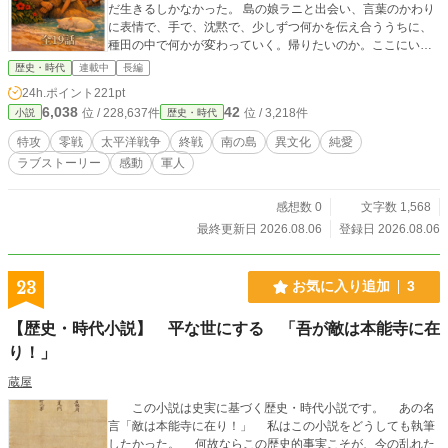
だ生きるしかなかった。 島の娘ラニと出会い、言葉のかわり
に表情で、手で、沈黙で、少しずつ何かを伝え合ううちに、
種田の中で何かが変わっていく。帰りたいのか。ここにいた
いのか。そもそも、自分はなぜ生きているのか。 白猫のハル
歴史・時代
連載中
長編
だけが、二人の間を静かに行き来していた。 言葉が通じなく
24h.ポイント
221pt
ても、届くものがある。 戦争が終わっても、残るものがあ
6,038
42
位 / 228,637件
位 / 3,218件
小説
歴史・時代
る。 全十九話、完結済み。
特攻
零戦
太平洋戦争
終戦
南の島
異文化
純愛
ラブストーリー
感動
軍人
感想数 0
文字数 1,568
最終更新日 2026.08.06
登録日 2026.08.06
23
お気に入り追加
3
【歴史・時代小説】 平な世にする 「吾が敵は本能寺に在
り！」
蔵屋
この小説は史実に基づく歴史・時代小説です。 あの名
言「敵は本能寺に在り！」 私はこの小説をどうしても執筆
したかった。 何故ならこの歴史的事実こそが、今の乱れた