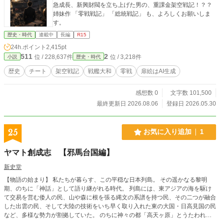
急成長、新興財閥を立ち上げた男の、重課金架空戦記！？？
姉妹作 「零戦戦記」 「総統戦記」 も、よろしくお願いしま
す。
歴史・時代
連載中
長編
R15
24h.ポイント
2,415pt
511
2
位 / 228,637件
位 / 3,218件
小説
歴史・時代
歴史
チート
架空戦記
戦艦大和
零戦
扉絵はAI生成
感想数 0
文字数 101,500
最終更新日 2026.08.06
登録日 2026.05.30
25
お気に入り追加
1
ヤマト創成志 【邪馬台国編】
新史堂
【物語の始まり】 私たちが暮らす、この平穏な日本列島。 その遥かなる黎明
期、のちに「神話」として語り継がれる時代。 列島には、東アジアの海を駆け
て交易を営む倭人の民、山や森に根を張る縄文の系譜を持つ民、その二つが融合
した出雲の民、そして大陸の技術をいち早く取り入れた東の大国・日高見国の民
など、多様な勢力が割拠していた。 のちに神々の都「高天ヶ原」とうたわれる