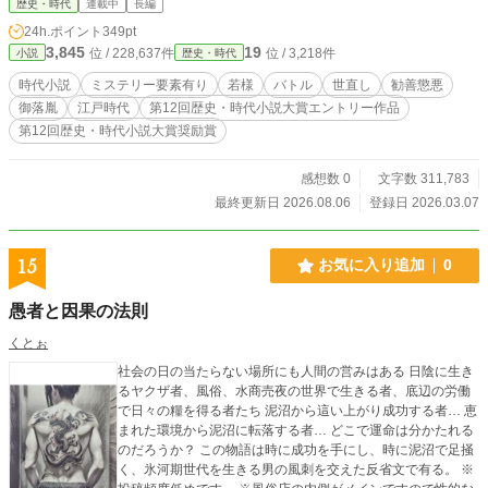
歴史・時代
連載中
長編
蔵」の一角、監察医務院「顕幽閣（けんゆうかく）」にあ
24h.ポイント
349pt
る。死者の無念を解き明かす、江戸唯一の「監察医」として
3,845
19
位 / 228,637件
位 / 3,218件
小説
歴史・時代
の姿だ。時に死骸を検分して真相を探り、役人と共に事件の
真実を見届ける、それが凌庵の役目だ。 そんな凌雲は重大な
時代小説
ミステリー要素有り
若様
バトル
世直し
勧善懲悪
秘密を抱えている。大御所ー即ち先代の将軍が、市井に開業
御落胤
江戸時代
第12回歴史・時代小説大賞エントリー作品
する医家の娘と恋に落ちた末、密かに生を受けた「将軍家の
第12回歴史・時代小説大賞奨励賞
落胤」という宿命だ。事件を通じ素性が明るみになり、徳川
一門の身分を得るが、本人は栄達を望まず一介の医者として
生きる道を選んだ。それが高柳凌庵こと松平源七郎斉勝の今
感想数 0
文字数 311,783
の姿なのだ。 不審な死を遂げた亡骸、その沈黙の訴えを凌雲
最終更新日 2026.08.06
登録日 2026.03.07
は蘭学の粋を極めた解剖術で鮮やかに切り出していく。しか
し、死の裏側に潜むのは、法の手が届かぬ巨悪の影……。 難
事件には江戸時代の法医学書「無冤録述」、人の命を軽んじ
15
お気に入り追加
0
る悪には破邪の秘剣を振るう。 かつて捨てたはずの「葵の御
紋」の重みを背負い、白頭巾を翻す正義の怪盗が闇夜を駆け
愚者と因果の法則
る！ 時代小説の枠を超えた圧倒的スケールで贈る、痛快”メデ
ィカル”娯楽時代活劇、堂々開幕！ アルファポリス第12回歴
くとぉ
史・時代小説大賞にて奨励賞を受賞。 ※小説家になろう併
催。
社会の日の当たらない場所にも人間の営みはある 日陰に生き
るヤクザ者、風俗、水商売夜の世界で生きる者、底辺の労働
で日々の糧を得る者たち 泥沼から這い上がり成功する者… 恵
まれた環境から泥沼に転落する者… どこで運命は分かたれる
のだろうか？ この物語は時に成功を手にし、時に泥沼で足掻
く、氷河期世代を生きる男の風刺を交えた反省文で有る。 ※