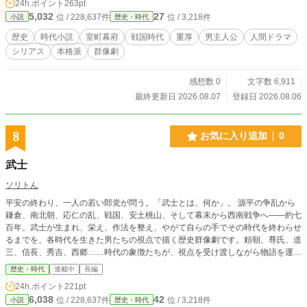
24h.ポイント
263pt
績も人望もなく、一匹の野良猫にすら拒絶されるほどの底知
5,032
27
位 / 228,637件
位 / 3,218件
小説
歴史・時代
れぬ孤独を知る義栄。 彼は「将軍という器さえ得れば、人は
おのずと集まり、孤独は終わる」という盲目的な確信を胸
歴史
時代小説
室町幕府
戦国時代
重厚
男主人公
人間ドラマ
に、他者の欲望の濁流へと身を投じていく。 しかし、病床の
シリアス
本格派
群像劇
長慶が遺した『持つとは、時を留めようとして失うことだ』
という血の吐くような真実、そして松永久秀が突きつける
『人は集まらん、人の欲が集まる』という冷徹な実相は、や
感想数 0
文字数 6,911
がて美しく磨き上げられた将軍の器に致命的な「裂け目」を
最終更新日 2026.08.07
登録日 2026.08.06
入れていく。 三好三人衆の剥き出しの強欲、嫉妬、暴食の狭
間で、それでもなお「誰も私から離れてほしくはない」と人
との繋がりに狂おしく執着する義栄。だが、東天から圧倒的
8
お気に入り追加
0
な「焔」の速度をもって襲来した織田信長は、彼が命がけで
守ろうとした仮初めの調和を、古い世界の甘えとして無慈悲
武士
に焼き尽くしていく。 征夷大将軍の座を追われ、すべてを奪
われ、文字通り空っぽになって再び阿波の土を踏んだ「影の
ソリトん
将軍」。 病に蝕まれ、残された命の灯火が短くなるなか、歴
平安の終わり、一人の若い郎党が問う。「武士とは、何か」。 源平の争乱から
史の表舞台から放逐された彼が行き着いたのは、名もなき辺
鎌倉、南北朝、応仁の乱、戦国、安土桃山、そして幕末から西南戦争へ——約七
境の泥道であった。 強者が弱者を踏み潰す乱世の果てに、何
百年。武士が生まれ、栄え、作法を整え、やがて自らの手でその時代を終わらせ
も持たぬ敗者となった青年は、なぜなおも拒絶を恐れず、
るまでを、各時代を生きた男たちの視点で描く歴史群像劇です。頼朝、尊氏、道
人々の温もりを求めて手を伸ばし続けたのか？ 信長の焔でさ
三、信長、秀吉、西郷……時代の象徴たちが、視点を受け渡しながら物語を運び
えも焼き尽くすことのできなかった、足利義栄という一人の
ます。 土地のために戦い、土地を恩賞として頂く——それが、武士でした。だ
人間の、孤独で、しかし最も人間らしい救いと「答」に迫
歴史・時代
連載中
長編
が信長は土地を一個の茶碗に変え、秀吉は検地と刀狩で武士と百姓を永遠に分
る、凄絶なる歴史巨編。
24h.ポイント
221pt
け、泰平の世は、ついに刀を飾りに変えていく。「武士とは何か」という問いの
6,038
42
位 / 228,637件
位 / 3,218件
小説
歴史・時代
答えは、時代ごとに、姿を変えていきます。 そして物語は、武士たちがそれぞ