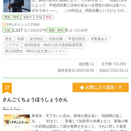
によって、甲斐武田家と日本が辿るべき歴史の流れは徐々に
ずれてゆく――。 この作品は、武田信繁というひとりの武
将の生存によって、史実とは異なっていく戦国時代を書い
歴史・時代
連載中
長編
R15
た、大河if戦記である。 ＊ノベルアッププラス・小説家にな
24h.ポイント
1,158pt
ろうにも、同内容の作品を掲載しております（一部差異あ
1,117
5
位 / 228,637件
位 / 3,218件
小説
歴史・時代
り）。
歴史
戦国
架空戦記
武田信繁
甲斐武田氏
IF要素あり
シリアス
第8回歴史・時代小説大賞奨励賞受賞
第12回歴史・時代小説大賞エントリー
感想数 11
文字数 720,369
最終更新日 2026.08.06
登録日 2022.05.11
17
お気に入り追加
0
さんごくちょうほうしょうかん
るこう ちこ
東漢末、天下大いに乱れ、群雄が鹿を追い、戦国再び起こ
る。」 「好きだ。」 穿越して始皇帝の末裔となり、家族の唯
一の目標は謀反して国を復興させること。それに対して秦昊