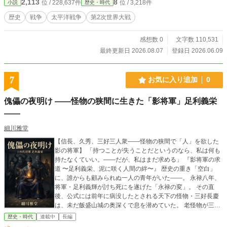
2,113
8
位 / 228,637件
位 / 3,218件
小説
歴史・時代
大瀬は、石原莞爾と連携し、陸海軍の統合運用、編、科学技
術重視への転換を推進する。同時に南方占領地では、単なる
歴史
戦争
太平洋戦争
第2次世界大戦
軍事支配ではなく将来的な独立を見据えた新秩序の構築を模
索し始める。 戦線が拡大する中、大瀬は日本が生き残るため
感想数 0
文字数 110,531
の国家戦略を練り上げ、1942年3月、帝国の進むべき道を問
う一大構想を動かし始める。これは戦争に勝つためではな
最終更新日 2026.08.07
登録日 2026.06.09
く、日本という国家を未来へ存続させるための戦いの始まり
であった。
7
お気に入り追加
0
傀儡の夜明け ――怪物の狭間に生きた「影将軍」足利義栄
――
細川雅堂
【信長、久秀、三好三人衆――怪物の狭間で「人」を欲した
影の将軍】 「持つことが失うことだというのなら、私は何も
持たなくていい。――だが、私はまだ求める」 『影将軍の求
道 〜足利義栄、泥に咲く人間の絆〜』 歴史の重き「空白」
に、誰からも顧みられぬ一人の青年がいた――。 永禄八年、
将軍・足利義輝が討ち死にを遂げた「永禄の変」。 その直
後、公式には前年に病没したとされる天下の怪物・三好長慶
は、未だ飯盛山城の奥深くで息を潜めていた。 老怪物が三人
衆の思惑を裏切り、阿波の片田舎から呼び寄せたのは、足利
歴史・時代
連載中
長編
の血を引くだけの「空っぽの青年」・足利義栄であった。 実