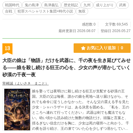
戦い」。 圧倒的不利。 誰もが島津滅亡を予想する中、義弘は
戦国時代
鬼の島津
島津義弘
歴史戦記
九州
成り上がり
武将
笑う。 「斬りがいがあるわ」 敵を恐怖で崩し、戦場を切り裂
合戦
犯罪スペシャリスト集団×時代小説
無双
く鬼島津。 その背中に兵たちは奮い立ち、やがて九州の勢力
図そのものを変えていく――
感想数 0
文字数 69,545
最終更新日 2026.08.07
登録日 2026.05.27
13
お気に入り追加
0
大臣の娘は「物語」だけを武器に、千の夜を生き延びてみせ
る――娘を殺し続ける狂王の心を、少女の声が溶かしていく
砂漠の千夜一夜
宵崎誠（よいさき まこと）
娘を娶っては夜明けに殺し続ける狂王が支配する砂漠の王
国。大臣の父は毎夜、誰かの娘を死地へ送り届けながら、そ
れでも命令に従うしかなかった。 そんな父の震える手を見た
少女・シャハラザードは、ある決意を固める。 「私を、王の
ところへ連れて行ってください」 武器は剣でも魔法でもな
い。幼い頃から読み続けた無数の物語だけ。頭脳と言葉と、
揺るぎない信念だけを胸に、少女は死の寝所へと向かう。 千
の夜を語り続け、王の凍てついた心を少しずつ溶かしていく