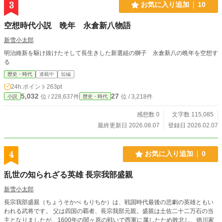
3
お気に入り追加
10
空想時代小説 晩年 永倉新八物語
新雪小太郎
明治維新を駆け抜けたそして長生きした新選組の獅子 永倉新八の晩年を空想す
る
歴史・時代
連載中
短編
24h.ポイント
263pt
5,032
27
位 / 228,637件
位 / 3,218件
小説
歴史・時代
感想数 0
文字数 115,085
最終更新日 2026.08.07
登録日 2026.02.07
4
お気に入り追加
0
乱世の知られざる英雄 長宗我部盛親
新雪小太郎
長宗我部盛親（ちょうそかべ もりちか）は、戦国時代最後の悲劇の英雄ともい
われる武将です。 父は四国の覇者、長宗我部元親。盛親は土佐二十二万石の当
主となりましたが、1600年の関ヶ原の戦いで西軍に属したため敗北し、徳川家