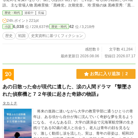
語。 主な登場人物 黒峰景狼:「黒峰党」次期党首。 玲:景狼の妹 黒峰景秀:「黒峰
党」現当主。景狼の父。 珠洲:景狼玲の母。景秀の妻。 多羅尾冴:甲賀の国人、多
歴史・時代
連載中
長編
羅尾光俊の娘。 柘植三郎左衛門:伊賀惣国のメンバー。 柘植新八:三郎左衛門の
24h.ポイント
221pt
子。通称、下柘植の大猿。 百地三太夫:伊賀惣国のメンバー。 藤林長門守:伊賀惣
6,038
42
位 / 228,637件
位 / 3,218件
小説
歴史・時代
国のメンバー。 沢村一学:伊賀惣国のメンバー。 澄海:平楽寺住職。 柳生新左衛
門:柳生家当主。諱は宗厳。 鍋:新左衛門の妻。 柳生新次郎:新左衛門の子。諱は
歴史
戦国
史実資料に基づくフィクション
厳勝。 栄厳:柳生家先代当主。新左衛門の父。諱は家厳。
感想数 0
文字数 41,284
最終更新日 2026.08.06
登録日 2026.07.17
20
お気に入り追加
2
あの日散った命が現代に遺した、涙の人間ドラマ 『撃墜さ
れた偵察機と７２年後に起きた奇跡の物語』
タカミチ
将来の進路に迷いながら大学の教育学部に通うひとりの青
年は、ある頃から自分が海に沈んでいく奇妙な夢を見るよう
になる。 そんなある日、大学の講演会で元海軍航空隊の生き
残りである92歳の老人と出会う。老人は青年の顔を見るな
り、激しく動揺し涙を流した。実は、青年の容姿は、昭和20