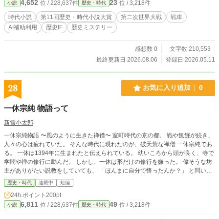
4,652
23
位 / 228,637件
位 / 3,218件
小説
歴史・時代
時代小説
第11回歴史・時代小説大賞
第二次世界大戦
戦車
AI補助利用
歴史IF
歴史ミステリー
感想数 0
文字数 210,553
最終更新日 2026.08.06
登録日 2026.05.11
28
お気に入り追加
0
一休宗純 物語って
新雪小太郎
一休宗純物語 〜風のように生きた禅僧〜 室町時代の京の都。 戦や飢饉が続き、
人々の心は疲れていた。 そんな時代に現れたのが、破天荒な禅僧 一休宗純であ
る。 一休は1394年に生まれたと伝えられている。 幼いころから頭が良く、寺で
学問や禅の修行に励んだ。 しかし、一休は形だけの修行を嫌った。 偉そうな坊
主がありがたい説教をしていても、 「ほんまに自分で悟ったんか？」 と問いか
けた。 権威や形式に縛られることを嫌い、 真実を自分の目で確かめようとした
歴史・時代
連載中
短編
のである。 ある日、一休は川辺を歩いていた。 風が吹き、 柳の枝が揺れる。 鳥
24h.ポイント
200pt
が鳴く。 川の水が流れる。 そのとき一休は思った。 「自然は何も飾らん。 た
6,811
49
位 / 228,637件
位 / 3,218件
小説
歴史・時代
だ、そのままや。」 禅の教えでいう「ありのまま」の姿が、 そこにあった。 や
がて一休は悟りを開いたといわれる。 しかし彼は偉い坊さんらしく振る舞わな