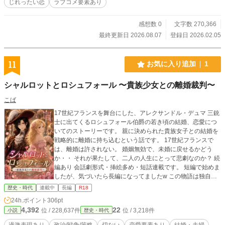
じれったい恋
ラブコメ要素あり
感想数 0
文字数 270,366
最終更新日 2026.08.07
登録日 2026.02.05
11
お気に入り追加
1
シャルロットとロシュフォール 〜貴族少女との離婚裁判〜
こば
17世紀フランスを舞台にした、アレクサンドル・デュマ 三銃
士に出てくるロシュフォール伯爵の若き頃の結婚、恋愛につ
いてのストーリーです。 親に決められた貴族女子との結婚を
戦略的に離婚に持ち込むという話です。 17世紀フランスで
は、離婚は許されない。 婚姻無効で、未婚に戻せるかどう
か・・ それが果たして、二人の人生にとって悲劇なのか？ 続
編あり 会話劇形式・挿絵多め・短話連載です。 短編で始めま
したが、気づいたら長編になってましたw この物語は独自の
創作、フィクションであり、実在の人物・団体とは一切関係
歴史・時代
連載中
長編
R18
ありません。 ※表紙と挿絵はAIで作成しております。
24h.ポイント
306pt
4,392
22
位 / 228,637件
位 / 3,218件
小説
歴史・時代
過激表現あり
政治/戦争/策略
切ない
恋愛要素あり
結婚・夫婦