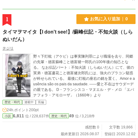
1
お気に入り追加
0
タイマヲマイタ【I don't see!】/蘇峰伝記・不知火談（しら
ぬいだん）
テジリ
野々下灯枇（アケビ）は事実陳列罪により職場を去り、同郷
の先輩・徳富蘇峰こと徳富猪一郎氏の100年後の知己とな
る。 なお伝記パート：不知火談（しらぬいだん）にて、彼の
実弟・徳冨蘆花こと徳富健次郎氏には、強火のブラコン疑惑
が科せられている。 最後に灯枇の座右の銘を置く。 Amor e a
usência são os pais da saudade. ――愛と不在はサウダーデ
の親である。 D・フランシスコ・マヌエル・デ・メロ 「エパ
ナフォラ・アモローザ」（1660年）より
歴史・時代
連載中
長編
24h.ポイント
200pt
6,811
49
位 / 228,637件
位 / 3,218件
小説
歴史・時代
感想数 0
文字数 19,866
最終更新日 2026.08.07
登録日 2020.12.02