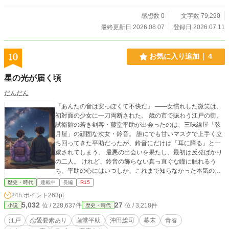
感想数 0
文字数 79,290
最終更新日 2026.08.07
登録日 2026.07.11
10
お気に入り追加
4
星の光が届く頃
だんだん
『あんたの音は安っぽくて不快だ』 ――女慣れした微笑は、
初対面の少女に一刀両断された。 ​歳の市で賑わう江戸の街。
試衛館の若き剣客・藤堂平助が出会ったのは、三味線屋「弦
月屋」の頑固な次女・鈴音。 誰にでも甘いマスクで上手く立
ち回ってきた平助だったが、鈴音にだけは「耳に障る」と一
蹴されてしまう。 ​最悪の出会いを果たし、最初は反発ばかり
の二人。 けれど、鈴音の飾らない真っ直ぐな瞳に触れるう
ち、平助の心にはいつしか、これまで知らなかった本気の感
情が芽生え始め……。 ​少しずつ縮まっていく、もどかしくも
歴史・時代
連載中
長編
R15
甘酸っぱい距離。 ​幕末の動乱に巻き込まれる初恋の行方は―
24h.ポイント
263pt
―。 新選組・藤堂平助のもう一つの青春奇譚。
5,032
27
位 / 228,637件
位 / 3,218件
小説
歴史・時代
江戸
恋愛要素あり
藤堂平助
沖田総司
幕末
青春