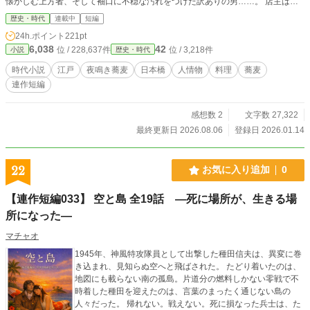
懐かしむ上方者、そして袖口に不穏な汚れをつけた訳ありの男……。 店主は何
も聞かず、ただ淡々と蕎麦を差し出す。 冬の夜から春一番が吹く頃まで。 風鈴
歴史・時代
連載中
短編
の音とともに流れる、切なくも温かい十の物語。 一日の終わりに、江戸の粋を
24h.ポイント
221pt
味わう「蕎麦」の人情連作短編。 2026/01/23、全10話。完結しました。 カクヨ
6,038
42
位 / 228,637件
位 / 3,218件
小説
歴史・時代
ムで公開開始しました（2026/02/18） https://kakuyomu.jp/works/82213984534
2303330 2026/06/30、夜鳴き蕎麦徒然草子 第二部、追記しました。全10話で
時代小説
江戸
夜鳴き蕎麦
日本橋
人情物
料理
蕎麦
す。 2026/07/17、夜鳴き蕎麦徒然草子 第三部、追記しました。全10話です。 2
連作短編
026/07/31、夜鳴き蕎麦徒然草子 第四部、追記しました。全10話です。
感想数 2
文字数 27,322
最終更新日 2026.08.06
登録日 2026.01.14
22
お気に入り追加
0
【連作短編033】 空と島 全19話 ―死に場所が、生きる場
所になった―
マチャオ
1945年、神風特攻隊員として出撃した種田信夫は、異変に巻
き込まれ、見知らぬ空へと飛ばされた。 たどり着いたのは、
地図にも載らない南の孤島。片道分の燃料しかない零戦で不
時着した種田を迎えたのは、言葉のまったく通じない島の
人々だった。 帰れない。戦えない。死に損なった兵士は、た