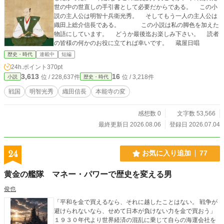
世の中の世直しの手引書として必要だからである。 この小
説の主人公は明智十兵衛光秀。 そしてもう一人の主人公は
織田上総介信長である。 この小説は私の脚色を加えた
物語にしています。 どうか最後迄お楽しみ下さい。 読者
の皆様の何かのお役に立てれば幸いです。 蔵屋日唱
歴史・時代
連載中
短編
24h.ポイント
370pt
3,613
16
位 / 228,637件
位 / 3,218件
小説
歴史・時代
戦国
明智光秀
織田信長
本能寺の変
感想数 0
文字数 53,566
最終更新日 2026.08.06
登録日 2026.07.04
24
お気に入り追加
77
黄金の艦隊 マネー・パワーで歴史を変える男
俊也
「平和を金で買えるなら、それに越したことはない。 戦争が
避けられないなら、せめて日本が負けない力を金で買おう」
１９３０年代より世界経済の混乱に乗じて自らの海運会社を