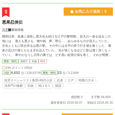
2
お気に入り追加
5
悪果忍侠伝
月芝
書籍情報
開府以来、急速に成長し肥大化を続ける江戸の黎明期。 拡大の一途を辿るこの
地には、 善人も悪人も、物や銭、夢、野心……あらゆるものが流入していた。
文化とともに咲き誇るは悪の華。 その中には太平の世で行き場を無くした、 数
多の忍びの者たちもまぎれ込んでいた。 光が強くなるほどに影は濃く深くなっ
ていく。 華やかなりし日常の裏では、どす黒い欲望が渦を巻く。 それが明暦の
大火を機に、いっきに溢れ出す。 魔都と化した江戸の闇で蠢く無法者たちの物
歴史・時代
連載中
長編
R15
語。
24h.ポイント
285pt
4,652
23
位 / 228,637件
位 / 3,218件
小説
歴史・時代
犯罪スペシャリスト集団×時代小説
忍者
江戸
明暦の大火
浅草門の惨劇
切放
焼け太り
陰謀
感想数 0
文字数 94,669
最終更新日 2026.08.07
登録日 2026.06.30