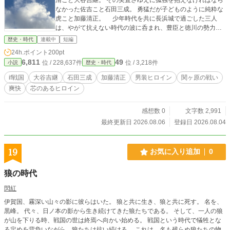
なかった佐吉こと石田三成。 勇猛だが子どものように純粋な
虎こと加藤清正。 少年時代を共に長浜城で過ごした三人
は、やがて抗えない時代の波に呑まれ、豊臣と徳川の勢力に
分かれることになる。 「そなたに頼みがあるのだ」 避けられ
歴史・時代
連載中
短編
ない戦いを前に 三成はある願いを吉継に託すー 全31話・完結
24h.ポイント
200pt
済 毎日1話ずつ21時50分に自動更新されます ※本作は『カ
6,811
49
位 / 228,637件
位 / 3,218件
小説
歴史・時代
クヨム』にも重複投稿しています
if戦国
大谷吉継
石田三成
加藤清正
男装ヒロイン
関ヶ原の戦い
爽快
芯のあるヒロイン
感想数 0
文字数 2,991
最終更新日 2026.08.06
登録日 2026.08.04
19
お気に入り追加
0
狼の時代
閃紅
伊賀国、霧深い山々の影に彼らはいた。 狼と共に生き、狼と共に死す。 名を、
黒峰。 代々、日ノ本の影から生き続けてきた狼たちである。 そして、一人の狼
が山を下りる時、戦国の世は終焉へ向かい始める。 戦国という時代で犠牲とな
る定めを背負いながら、狼たちは抗い続ける。 これは、名も残らぬ狼たちの物