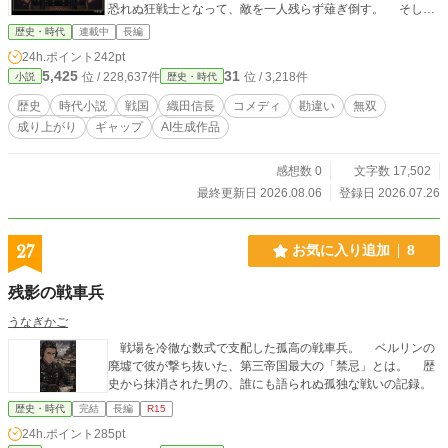
恐れぬ狂戦士となって、敵を一人残らず薙ぎ倒す。 そして
正気に戻れば、積み上がった死体の山の前で、声を上げて泣
歴史・時代
連載中
長編
く。「殺すつもりなんてなかった」と。 その涙を、返り血
24h.ポイント
242pt
を、叫びながら無双する姿を、家臣たちは「魔王の怒り」と
5,425
31
位 / 228,637件
位 / 3,218件
小説
歴史・時代
誤解した。こうして、恐怖のカリスマ＝第六天魔王・織田信
長が誕生する。 暗殺者を遠ざけたくて買い集めた鉄砲は日
歴史
時代小説
戦国
織田信長
コメディ
勘違い
無双
本一のコレクションになり、銃弾を防ぐ南蛮胴欲しさの南蛮
成り上がり
ギャップ
AI生成作品
かぶれは「新時代の天才」と讃えられた。弱さと優しさと保
身癖は、桶狭間で、美濃で、上洛で、比叡山で、ことごとく
伝説へと誤訳され、彼は望まぬまま天下の階段を駆け上がっ
感想数 0
文字数 17,502
てしまう。 人を斬るたびに泣き、罪悪感を積み上げながら
最終更新日 2026.08.06
登録日 2026.07.26
――ただ、帰蝶と田舎で静かに畑を耕したいだけだったの
に。 これは、戦国一のビビリが「ただの優しい人間」に戻
りたくてもがく、笑って泣ける戦国物語。
27
お気に入り追加
8
残影の戦車兵
うなぎかご
戦場を冷徹な数式で支配した孤高の戦車兵。 ベルリンの
廃墟で彼が撃ち抜いた、第三帝国最大の「禁忌」とは。 歴
史から抹消された男の、誰にも語られぬ孤独な戦いの記録。
歴史・時代
完結
長編
R15
24h.ポイント
285pt