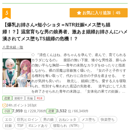
5
お気に入り追加
45
【爆乳お姉さん×短小ショタ＝NTR妊娠×メス堕ち娼
婦！？】温室育ちな男の娘勇者、激あま娼婦お姉さんにハメ
潰されてメス堕ちTS娼婦の危機！？
八雲水経・陰
◇ 『清也くんはね、赤ちゃんを孕んで、産んで、育てられる
カラダになるの』 腹筋の無い下腹、矮小な男性器、膨らみ
の無い平らな胸部――青年の未熟なカラダをゆったりと指差
しながら、裸の淫魔は容赦無く囁いた。 『女の子と子作りす
る権利を奪い取って、代わりに自分の子供を産ませる。 そ
れが気持ち良いの』 敗北し、娼婦に堕ち、愛する人を寝取
られ、性別すら奪われた底辺の失敗者。 道半ばにして人生
を終了させられた青年の末路は、「女体化の果ての妊娠」と
いう悍ましく甘美な終焉であった――。 ◇ 温室育ちの転生
恋愛
連載中
長編
R18
勇者・吹雪清也。 歳の割に幼い雰囲気と、仄かに中性的な
24h.ポイント
163pt
外見を持つ青年。 彼は転生先の歓楽街で娼館に迷い込み、
7,959
3,532
位 / 228,706件
位 / 66,349件
小説
恋愛
そこで娼婦・セレアティナに出会い、一目惚れした。 セレ
アの方も彼を気に入り、紆余曲折の果てに同棲し、街に潜む
エロ
巨乳ヒロイン
男の娘
おねショタ
メス堕ち
快楽堕ち
秘密結社の打倒を目指す事となった。 無論――立ち塞がる
妊娠
TSF
ifエンドあり
寝取られ（NTR）
者も居る。 結社と繋がる権力者、清也に「娼婦の才能」を