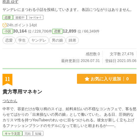
柊原 ゆず
ヤンデレにまつわる小話を投稿していきます。 各話につながりはありません。
恋愛
連載中
ｼｮｰﾄｼｮｰﾄ
24h.ポイント
14pt
30,164
12,899
位 / 228,706件
位 / 66,349件
小説
恋愛
恋愛
学生
ヤンデレ
男の娘
姉弟
感想数 0
文字数 27,476
最終更新日 2026.07.31
登録日 2021.05.06
11
お気に入り追加
0
貴方専用マネキン
つなかん
中卒で、容姿だけが取り柄のスイは、給料未払いの不穏なコンカフェで、客を怒
らせてばかりの「出来損ないの男の娘」として働いていた。 ある日、圧倒的な
カリスマ性を持つYouTuberのれいかに目をつけられる。彼女が新しく立ち上げ
るファッションブランドのモデルになって欲しいと頼まれるが――。
キャラ文芸
完結
短編