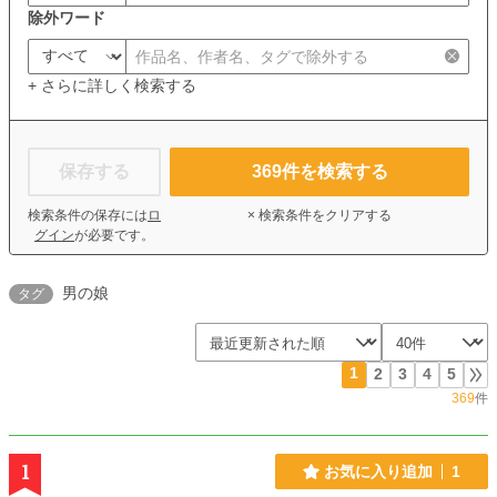
除外ワード
+ さらに詳しく検索する
保存する
369
件を検索する
検索条件の保存には
ロ
× 検索条件をクリアする
グイン
が必要です。
男の娘
タグ
1
2
3
4
5
369
件
1
お気に入り追加
1