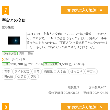
使用しています。 ・隔7日、1日3本投稿です。エタる気は無
いですが、更新遅れはあるかもですm(_ _)m
7
お気に入り追加
4
宇宙との交信
三谷朱花
”みはる”は、宇宙人と交信している。 壮大な機械……ではな
く、スマホで。 「Ｍ１の会合に行く？」という謎のメールを
貰ったのをきっかけに、“宇宙人”と名乗る相手との交信が始ま
った。 もとい、”宇宙人”への八つ当たりが始まった。
ライト文芸
完結
長編
24h.ポイント
0pt
228,706
9,590
位 / 228,706件
位 / 9,590件
小説
ライト文芸
青春
ライト文芸
日常
高校生
大学生
ほっこり
宇宙人
男の娘
偽勇者
恋愛
感想数 3
文字数 8,967
最終更新日 2026.08.02
登録日 2024.04.30
8
お気に入り追加
5