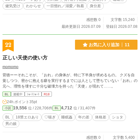
健気受け
わからせ
一目惚れ／溺愛／執着
身分差
感想数 0
文字数 15,240
最終更新日 2026.07.09
登録日 2026.07.08
22
お気に入り追加
11
正しい天使の使い方
momomo
背徳ーーそれこそが、「おれ」の身体が、特に下半身が求めるもの。 クズを自
覚しつつ、密かに抱える癖を実行するまでには人として堕ちていない「おれ」の
元へ、理性を壊すに十分な破壊力を持った「天使」が現れて……。
BL
連載中
ｼｮｰﾄｼｮｰﾄ
R18
24h.ポイント
35pt
19,556
4,712
位 / 228,706件
位 / 31,407件
小説
BL
BL
18禁エロあり
♡喘ぎ
睡眠姦
年の差
体格差
ショタ
男の娘
感想数 0
文字数 5,400