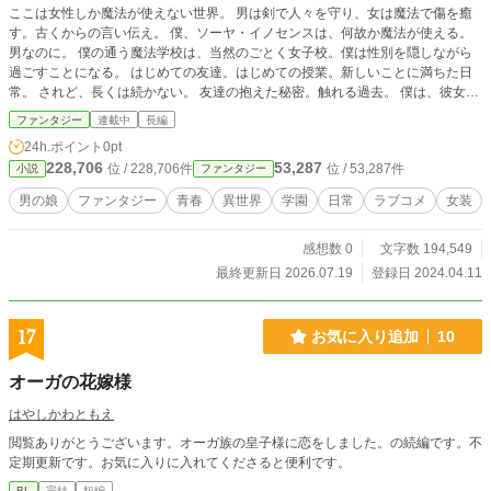
ここは女性しか魔法が使えない世界。 男は剣で人々を守り、女は魔法で傷を癒
す。古くからの言い伝え。 僕、ソーヤ・イノセンスは、何故か魔法が使える。
男なのに。 僕の通う魔法学校は、当然のごとく女子校。僕は性別を隠しながら
過ごすことになる。 はじめての友達。はじめての授業。新しいことに満ちた日
常。 されど、長くは続かない。 友達の抱えた秘密。触れる過去。 僕は、彼女た
ちのために魔法を振るう。ただ、救えるものを救うために。 ——この日常を、
ファンタジー
連載中
長編
守り抜くために。 小説家になろう・カクヨム・ネオページ・pixiv・アルファポ
24h.ポイント
0pt
リスにて掲載中。 同人で電子書籍化しました！ 同人電子版「オトメマジカル 〜
228,706
53,287
位 / 228,706件
位 / 53,287件
小説
ファンタジー
Love & Trap Syndrome〜」好評発売中。
男の娘
ファンタジー
青春
異世界
学園
日常
ラブコメ
女装
感想数 0
文字数 194,549
最終更新日 2026.07.19
登録日 2024.04.11
17
お気に入り追加
10
オーガの花嫁様
はやしかわともえ
閲覧ありがとうございます。オーガ族の皇子様に恋をしました。の続編です。不
定期更新です。お気に入りに入れてくださると便利です。
BL
完結
短編