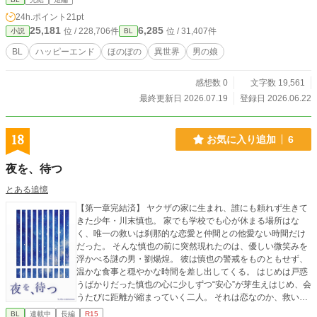
24h.ポイント
21pt
25,181
6,285
位 / 228,706件
位 / 31,407件
小説
BL
BL
ハッピーエンド
ほのぼの
異世界
男の娘
感想数 0
文字数 19,561
最終更新日 2026.07.19
登録日 2026.06.22
18
お気に入り追加
6
夜を、待つ
とある追憶
【第一章完結済】 ヤクザの家に生まれ、誰にも頼れず生きて
きた少年・川末慎也。 家でも学校でも心が休まる場所はな
く、唯一の救いは刹那的な恋愛と仲間との他愛ない時間だけ
だった。 そんな慎也の前に突然現れたのは、優しい微笑みを
浮かべる謎の男・劉煬煌。 彼は慎也の警戒をものともせず、
温かな食事と穏やかな時間を差し出してくる。 はじめは戸惑
うばかりだった慎也の心に少しずつ“安心”が芽生えはじめ、会
うたびに距離が縮まっていく二人。 それは恋なのか、救いな
のか——。 孤独な少年と、不思議な優しさを持つ男の出会い
BL
連載中
長編
R15