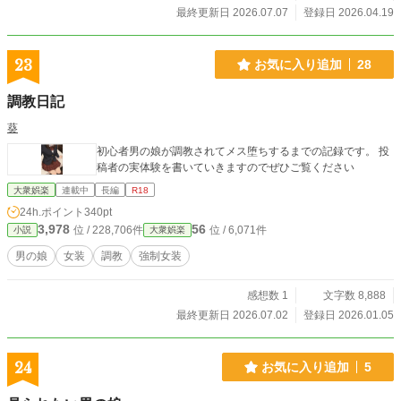
最終更新日 2026.07.07
登録日 2026.04.19
23
お気に入り追加
28
調教日記
葵
初心者男の娘が調教されてメス堕ちするまでの記録です。 投
稿者の実体験を書いていきますのでぜひご覧ください
大衆娯楽
連載中
長編
R18
24h.ポイント
340pt
3,978
56
位 / 228,706件
位 / 6,071件
小説
大衆娯楽
男の娘
女装
調教
強制女装
感想数 1
文字数 8,888
最終更新日 2026.07.02
登録日 2026.01.05
24
お気に入り追加
5