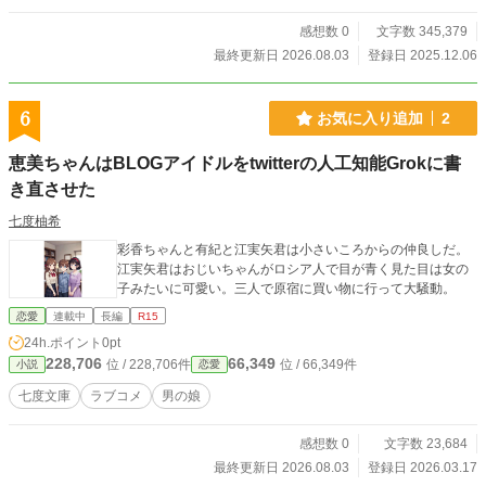
見出した娼館幹部、セレアを奪おうとする男たち。 各々の
悪意が混ざり合い、清也は「2ヶ月以内に結社を打倒できなけ
感想数 0
文字数 345,379
れば、女体化して娼婦となる」という条件を強制される事と
最終更新日 2026.08.03
登録日 2025.12.06
なった。 また、セレアの手で娼婦由来の歪んだ性教育を植
え付けられるにつれて、清也の純朴な心にも、少しずつ「メ
ス・マゾ堕ち」の種が芽吹いていき……？ 強姦・性拷問・
6
お気に入り追加
2
大好きなお姉さんのNTR、そして――TS妊娠。 清也はメス
堕ちを試みる魔の手から逃げ延び、愛する人と添い遂げる事
恵美ちゃんはBLOGアイドルをtwitterの人工知能Grokに書
が出来るのか？ はたまた悪の手中に堕ち、愛する人を永遠
き直させた
に奪われ、権力者に身を捧げる奴隷娼婦として、一度きりの
人生を搾取されてしまうのか？ 男の娘勇者・吹雪清也の、
七度柚希
小さくまとまった冒険が始まる！！！ 〜〜〜〜〜〜〜〜〜〜
・「バッドエンドを回避して、お姉さんと幸せになろう！」
彩香ちゃんと有紀と江実矢君は小さいころからの仲良しだ。
というシンプルな作品です…！ 「貞操具を嵌めて女装メイ
江実矢君はおじいちゃんがロシア人で目が青く見た目は女の
ド」「メスイキ・マゾイキをSNSに投稿」「寝取られ・メス
子みたいに可愛い。三人で原宿に買い物に行って大騒動。
堕ち妄想で無理やり絶頂」などの展開があります。 ・【GAM
恋愛
連載中
長編
R15
E OVER】は主人公が選択肢を間違えた並行世界の話で、容
24h.ポイント
0pt
赦の無い末路を辿ります…！ ・【GAME OVER】とは別に、
228,706
66,349
本格的なバッドエンドもあります。 ・【ここまでの記録】
位 / 228,706件
位 / 66,349件
小説
恋愛
は、キャラの主観視点での総集編です。 青年がメス堕ちし
七度文庫
ラブコメ
男の娘
ていく内面や、娼婦お姉さんが客との行為を回想したりな
ど、マニアックな要素を含みます。 ・EXとPhase_0.5は読ま
なくても良いです。 ちなみにヒロインが出て来るのはPhas
感想数 0
文字数 23,684
e1_②です。 ・おねショタのお姉さんが、主人公の子を孕む
最終更新日 2026.08.03
登録日 2026.03.17
のはNGな方はご注意を…。 ・イラスト（R15程度）にはAIを