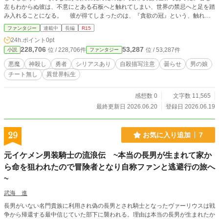
左もわからぬ彼は、不意にとある石板へと触れてしまい、世界の禁忌へと足を踏
み入れることになる。 彼が得てしまったのは、『貪欲の冠』という、触れた
ものの記憶を読み解く権能と、 『魔神マーリアと、そう呼ばれている』 石板
ファンタジー
連載中
長編
R15
の中にあった、かの魔神の記憶であった。
24h.ポイント
0pt
228,706
53,287
位 / 228,706件
位 / 53,287件
小説
ファンタジー
悪魔
神殺し
勇者
シリアスあり
自殺描写注意
曇らせ
男の娘
チート無し
異世界転生
感想数 0
文字数 11,565
最終更新日 2026.06.20
登録日 2026.06.19
29
お気に入り追加
7
元イケメン男装騎士の流浪伝 ~本当の長男が生まれて家か
ら命を狙われたので冒険者となり自称ファンと逃避行の旅へ
~
武海 進
長男がいない名門貴族に利用され偽の長男とされ騎士となったヴァーリウスは戦
争から帰還する最中信じていた部下に襲われる。理由は本当の長男が生まれたか