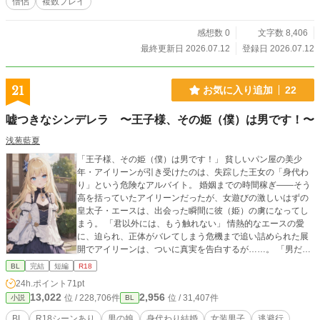
僧侶
複数プレイ
感想数 0
文字数 8,406
最終更新日 2026.07.12
登録日 2026.07.12
21
お気に入り追加
22
嘘つきなシンデレラ 〜王子様、その姫（僕）は男です！〜
浅葱藍夏
「王子様、その姫（僕）は男です！」 貧しいパン屋の美少
年・アイリーンが引き受けたのは、失踪した王女の「身代わ
り」という危険なアルバイト。 婚姻までの時間稼ぎ――そう
高を括っていたアイリーンだったが、女遊びの激しいはずの
皇太子・エースは、出会った瞬間に彼（姫）の虜になってし
まう。 「君以外には、もう触れない」 情熱的なエースの愛
に、迫られ、正体がバレてしまう危機まで追い詰められた展
開でアイリーンは、ついに真実を告白するが……。 「男だと
白状すれば、俺が諦めるとでも思ったのか？」 暴かれる秘
BL
完結
短編
R18
密、加速する独占欲。 嘘から始まった恋が、国中を巻き込む
24h.ポイント
71pt
大騒動へと発展していく――！ 執着王子×健気な身代わり少
13,022
2,956
位 / 228,706件
位 / 31,407件
小説
BL
年の、ドラマチック・ラブストーリー。
BL
R18シーンあり
男の娘
身代わり結婚
女装男子
逃避行