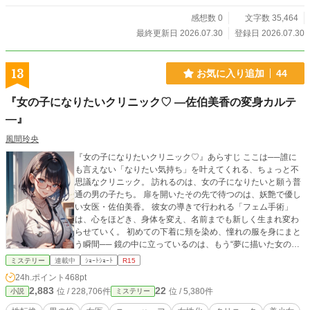
感想数 0
文字数 35,464
最終更新日 2026.07.30
登録日 2026.07.30
13
お気に入り追加
44
『女の子になりたいクリニック♡ ―佐伯美香の変身カルテ
―』
風間玲央
『女の子になりたいクリニック♡』あらすじ ここは──誰に
も言えない「なりたい気持ち」を叶えてくれる、ちょっと不
思議なクリニック。 訪れるのは、女の子になりたいと願う普
通の男の子たち。 扉を開いたその先で待つのは、妖艶で優し
い女医・佐伯美香。 彼女の導きで行われる「フェム手術」
は、心をほどき、身体を変え、名前までも新しく生まれ変わ
らせていく。 初めての下着に頬を染め、憧れの服を身にまと
う瞬間── 鏡の中に立っているのは、もう“夢に描いた女の
子”の姿。 そして数日後には、恋の始まりが待っている。 名
ミステリー
連載中
ｼｮｰﾄｼｮｰﾄ
R15
前を呼ばれ、手をつながれ、胸の奥でこぼれるのはただひと
24h.ポイント
468pt
つ。 「……女の子になって、本当に……よかった……♡」 甘
2,883
22
位 / 228,706件
位 / 5,380件
小説
ミステリー
く、切なく、そして幸せな変身物語。 ――次に診察室の扉を
叩くのは、あなたかもしれない