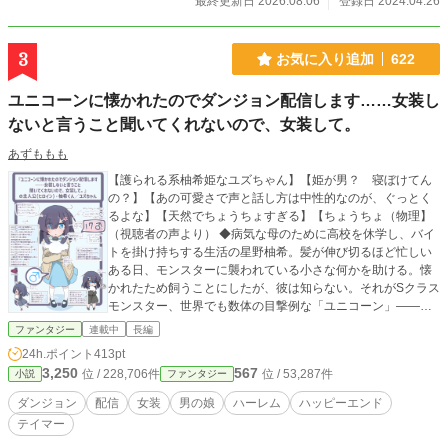
最終更新日 2026.08.06
登録日 2024.04.26
魔の誘惑か？ それは人類に終焉をもたらすほどの力を秘め
ていた。 ・天啓の儀「一話～十六話」 ・冒険の幕開け「十七
話～三十九話」 ・エルフの郷、防衛戦「四十話～五十六話」
3
お気に入り追加
622
・大陸横断列車編「五十七話～七十話」
ユニコーンに懐かれたのでダンジョン配信します……女装し
ないと言うこと聞いてくれないので、女装して。
あずももも
【護られる系柚希姫なユズちゃん】【姫が男？ 寝ぼけてん
の？】【あの可愛さで声と話し方は中性的なのが、ぐっとく
るよな】【天然でちょうちょすぎる】【ちょうちょ（物理】
（視聴者の声より） ◆病気な母のために高校を休学し、バイ
トを掛け持ちする生活の星野柚希。髪が伸び切るほど忙しい
ある日、モンスターに襲われている小さな何かを助ける。懐
かれたため飼うことにしたが、彼は知らない。それがSクラス
モンスター、世界でも数体の目撃例な「ユニコーン」――
「清らかな乙女にしか懐かない種族」の幼体だと。 ◆「テイ
ファンタジー
連載中
長編
マー」スキルを持っていたと知った彼は、貧乏生活脱出のた
24h.ポイント
413pt
めに一攫千金を目指してダンジョンに潜る。しかし女装した
3,250
567
位 / 228,706件
位 / 53,287件
小説
ファンタジー
格好のままパーティーを組み、ついでに無自覚で配信してい
たため後戻りできず、さらにはユニコーンが「男子らしい格
ダンジョン
配信
女装
男の娘
ハーレム
ハッピーエンド
好」だと言うことを聞かないと知り、女装したまま配信をす
テイマー
ることに。 ◆「ユニコーンに約束された柚希姫」として一躍