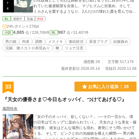
の性奴隷として苛烈な調教を受け続けるうちに自分の中に隠
れていた被虐願望を自覚し、マゾヒズムに目覚め、そして、
ミカさんを愛するようなり、2人だけの壊れた愛を育んでゆ
く･･･ 基本的にガチめでハードなレイプ、調教の描写多めで
BL
連載中
長編
R18
お送りしますが、最後は（頭のおかしい）ハッピーエンドを
24h.ポイント
276pt
目指しております。 残酷なレイプ・調教表現が苦手な方は、
4,885
987
位 / 228,706件
位 / 31,407件
小説
BL
ご注意下さい。 この作品はノクターンノベルズにも投稿して
います 表紙イラストは、 Picrewの「無題のおんなのこ」で作
男の娘
拘束
調教
メスイキ
連続絶頂
尿道プラグ
結腸責め
りました 時雨 https://picrew.me/share?cd=IlEBtSPelO ついで
浣腸、微スカトロ表現あり
鞭
リョナ注意
に使わなかったけれど 夕立 https://picrew.me/share?cd=hPx6
KL0iFy
感想数 28
文字数 517,176
最終更新日 2026.05.14
登録日 2020.11.08
33
お気に入り追加
28
『天女の優香さま♡今日もオッパイ、つけてあげる♡』
風間玲央
「女の子のオッパイ、欲しくない？」 ──その一言から、僕
の日常は“Cカップ”に染められていく。 天女のような美女・篠
宮優香。 彼女はどんな場所にも現れ、唐突にそう問いかけて
くる。 そして、ピンクと白の光線銃を構えた瞬間── 男の胸