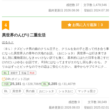
有名になったり、庭に出現したダンジョンでの生計も企んで
みたらとんでもないことになったり、他のレアモンスターに
感想数 37
文字数 1,479,546
懐かれたり、とんでもないことになったり、女の子たちから
最終更新日 2026.08.06
登録日 2024.07.30
も「女子」として「男の娘」として懐かれたりなほのぼの系
日常ときどき冒険譚です。 ◆男の娘×ダンジョン配信＆掲示
板×もふもふです。主人公は元から中性的ですが、ユニコーン
4
お気に入り追加
3
のスキルでより男の娘に。あと総受けです。 ◆「ヘッドショ
ットTSハルちゃん」https://kakuyomu.jp/works/16817330662
異世界のんびり二重生活
854492372と同時連載・世界観はほぼ同じです。掲示板やコ
メントのノリも、なにもかも。男の娘とTSっ子なダンジョン
ほるもと
配信ものをお楽しみくださいませ。 ◆別サイト様でも連載し
〈ＢＬ〉クズビッチ男の娘のクリル王子と、クリルを女の子と思って付き合う事
ています。 ◆ユズちゃんのサンプル画像→https://www.pixiv.n
になった異世界人の青年の大地のお話。（おにショタ） 異世界へは行き来でき
et/artworks/116855601
るし別に魔物退治しなきゃいけない訳でも無く、基本的にはただ日常を過ごすだ
けのだいぶゆるいお話です。 R18にはなってますがエロなし回も多いかも。 ク
リルはずっとビッチなのでその辺はご安心ください。 途中からサブＣＰにクリ
ルのお目付役の少年ニアノス×クリルの兄クルギの体格差ショタおにも入って来
BL
連載中
長編
R18
るので、色々平気な方向け。 基本的に全員変態です。
24h.ポイント
21pt
25,181
6,285
位 / 228,706件
位 / 31,407件
小説
BL
BL
異世界
男の娘
おにショタ
ショタおに
マッチョ受け
感想数 0
文字数 38,049
最終更新日 2026.08.03
登録日 2025.02.01