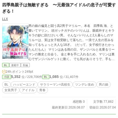
四季島親子は無敵すぎる 〜元最強アイドルの息子が可愛す
ぎる！
LLX
男の娘の偏見と闘う高2男子マリルー、本名 四季島 海、と
書いてマリン。 頭ガッチガチのパパりんは、眼鏡外すとキラ
キラの妙に顔だけいい男。 そんなパパりんと2人暮らしのマ
リルーは、実は女子校受験して落ちた、一浪で人生の苦みを
知ってるちょっと大人な18才。（だって、女子校行きたかっ
たんだもん） マリンはある雨の日、ザンジバルと名乗るリー
マンの雅史と出会う。 金と車を手に入れるため、マリンは裏
心でザンジバルゲットに動く。 でも気がありそうで、手も繋
がない雅史にムキになって行く。 （マジ、こんな可愛い僕が
BL
連載中
長編
迫ってんのにさ！） 一方、ザンジバル雅史は偶然、パパりん
24h.ポイント
249pt
の会社の上司。 マリンと仲のいい雅史を見るのが苦々しいパ
5,352
1,085
位 / 228,706件
位 / 31,407件
小説
BL
パりん。 だが、そんな彼には隠していることが。 なんと彼は
元超人気アイドル、Beエンジェのボーカル。そして、今年再
BL
ハッピーエンド
サラリーマン×高校生
ツンデレ攻め
男の娘
デビューの話が出ていた。 付き合ってるって、どうしても言
女装男子
アイドル
青春
ってくれない奥手の雅史との距離を縮めながら、マリンは自
分の道を探して行く。
感想数 0
文字数 77,882
最終更新日 2026.08.07
登録日 2026.07.04