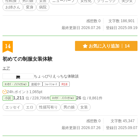
性転換
男の娘
女医
ニューハーフ
女性化
クリニック
美少女
お姉さん
変身
病院
感想数 0
文字数 186,901
最終更新日 2026.07.26
登録日 2025.09.19
14
お気に入り追加
14
初めての制服女装体験
エア
ちょっぴりえっちな体験談
ｴｯｾｲ・ﾉﾝﾌｨｸｼｮﾝ
連載中
ｼｮｰﾄｼｮｰﾄ
R18
24h.ポイント
1,065pt
1,211
26
位 / 228,706件
位 / 8,861件
小説
ｴｯｾｲ・ﾉﾝﾌｨｸｼｮﾝ
エッセイ
エロ
性描写有り
男の娘
女装
感想数 0
文字数 45,347
最終更新日 2026.07.26
登録日 2025.09.07