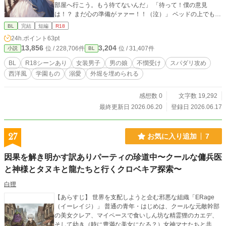
部屋へ行こう。もう待てないんだ」 「待って！僕の意見
は！？ まだ心の準備がァァー！！（泣）」 ベッドの上でも、
交渉の場でも、王子様の強引さは「測定不能」。 男のプライ
BL
完結
短編
R18
ドとお嬢様の付き人としての日常は、気づけば真紅のドレス
24h.ポイント
63pt
と**「公爵夫人」**の称号にすり替わっていて……！？ 「は
13,856
3,204
位 / 228,706件
位 / 31,407件
小説
BL
あ……もう、問題しかないんですけど。……でも、嫌いにな
れないのが一番の問題だ」 逃げ場なし、拒否権なし、愛は特
BL
R18シーンあり
女装男子
男の娘
不憫受け
スパダリ攻め
盛り！ 不憫かわいいアイビーと、執着MAXな王子様の、前途
西洋風
学園もの
溺愛
外堀を埋められる
多難で最高にハッピーな完結編！
感想数 0
文字数 19,292
最終更新日 2026.06.20
登録日 2026.06.17
27
お気に入り追加
7
因果を解き明かす訳ありパーティの珍道中〜クールな傭兵医
と神様とタヌキと龍たちと行くクロベキア探索〜
白狸
【あらすじ】 ​世界を支配しようと企む邪悪な組織「ERage
（イーレイジ）」 普通の青年・はじめは、クールな元敵幹部
の美女クレア、マイペースで食いしん坊な精霊狸のカエデ、
そして幼き（時に豊満な美女になる？）女神マナたちと共