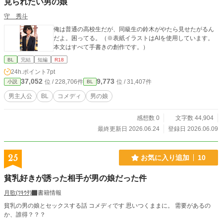
見られたい男の娘
守 秀斗
俺は普通の高校生だが、同級生の鈴木がやたら見せたがるん
だよ。困ってる。（※表紙イラストはAIを使用しています。
本文はすべて手書きの創作です。）
BL
完結
短編
R18
24h.ポイント
7pt
37,052
9,773
位 / 228,706件
位 / 31,407件
小説
BL
男主人公
BL
コメディ
男の娘
感想数 0
文字数 44,904
最終更新日 2026.06.24
登録日 2026.06.09
25
お気に入り追加
10
貧乳好きが誘った相手が男の娘だった件
月歌(ﾂｷｳﾀ)
書籍情報
貧乳の男の娘とセックスする話 コメディです 思いつくままに。 需要があるの
か、誰得？？？