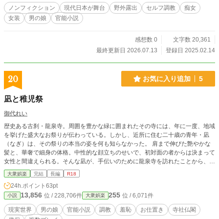
ノンフィクション
現代日本が舞台
野外露出
セルフ調教
痴女
女装
男の娘
官能小説
感想数 0
文字数 20,361
最終更新日 2026.07.13
登録日 2025.02.14
20
お気に入り追加
5
凪と稚児祭
御代れい
歴史ある古刹・龍泉寺。周囲を豊かな緑に囲まれたその寺には、年に一度、地域
を挙げた盛大なお祭りが伝わっている。しかし、近所に住む二十歳の青年・凪
（なぎ）は、その祭りの本当の姿を何も知らなかった。 肩まで伸びた艶やかな
髪と、華奢で細身の体格。中性的な顔立ちのせいで、初対面の者からは決まって
女性と間違えられる。そんな凪が、手伝いのために龍泉寺を訪れたことから、彼
の運命は大きく狂い始めることになる。
大衆娯楽
完結
長編
R18
24h.ポイント
63pt
13,856
255
位 / 228,706件
位 / 6,071件
小説
大衆娯楽
現実世界
男の娘
官能小説
調教
羞恥
お仕置き
寺社仏閣