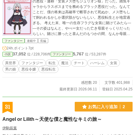
の悪役・通称「女装メス堕ちジュリオン様」だった。雑魚キ
ャラからラスボスまでを務めるブラック悪役だった。なんて
ことだ、僕の将来は高確率で断罪されて死ぬか、メス堕ちし
て飼われるかしか選択肢がないらしい。悪役転生とか地雷過
ぎる。 考えた末、唯一の生存フラグな女装に賭けてみたら―
―その姿はなんと、やべー女だった亡き母親そっくりだった
らしい。賭けに勝ったと喜んだのもつかの間、なんか母親を
知る使用人たちの目がやばい。 怖いから屋敷から町へ逃げて
ファンタジー
連載中
長編
冒険者になるも、なんだか覇道ムーブになってるよう
24h.ポイント
7pt
な……？ 仕方ないからジュリオン様のスペックを活かしつ
37,052
5,767
位 / 228,706件
位 / 53,287件
小説
ファンタジー
つ９９の死亡フラグ除去を開始。丹念にフラグを折りながら
ゲーム開始時点までに主人公たちを超える強さになろう。そ
異世界
ファンタジー
転生
魔法
チート
ハーレム
女装
うすれば殺されない……と良いなぁ。 けども……あの。将来
男の娘
悪役令嬢
悪役転生
僕を殺してくるはずだった人たち？ なんだか崇拝っぷりが
おかしいんだけど大丈夫？ ほら、僕、女装……え、感激？
え？ もう手遅れ？ そう……まぁ死んだりメス堕ちさせ
感想数 20
文字数 401,988
られたりしないんなら、もういっか……。 ◆悪役貴族転生×
最終更新日 2026.06.11
登録日 2025.04.25
女装×盛大な勘違い。転生直後に女装という素晴らしいアイデ
アを閃いたおかげで謎の加護（母の愛っぽいの）が死亡フラ
グを反転させていく絶世の女装美女（確定済み未来）のおは
31
お気に入り追加
2
なし。 ◆この小説はカクヨム様先行・各小説サイト様同時掲
載です。 ◆１章ごとに毎日投稿→書き貯めでお休み。ぜひフ
Angel or Lilith～天使な僕と魔性なキミの旅～
ォローをしてお待ち下さい。
伊駒辰葉