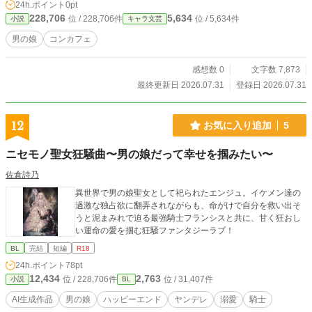
24h.ポイント
0pt
228,706
5,634
位 / 228,706件
位 / 5,634件
小説
キャラ文芸
男の娘
コンカフェ
感想数 0
文字数 7,873
最終更新日 2026.07.31
登録日 2026.07.31
12
お気に入り追加
5
ニセモノ聖女狂騒曲〜男の娘だって幸せを掴みたい〜
佐倉詩乃
異世界で男の娘聖女として祀られたエンジュ。イケメン達の
過激な独占欲に翻弄されながらも、命がけで自分を救い出そ
うと泥まみれで迫る最強騎士フランシスと共に、甘く狂おし
い運命の愛を掴む狂騒ファンタジーラブ！
BL
完結
短編
R18
24h.ポイント
78pt
12,434
2,763
位 / 228,706件
位 / 31,407件
小説
BL
AI生成作品
男の娘
ハッピーエンド
ヤンデレ
溺愛
騎士