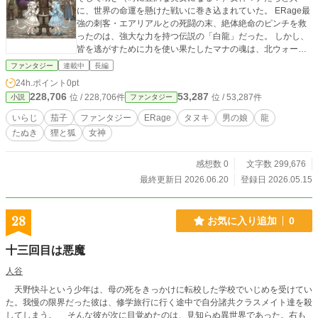
に、世界の命運を懸けた戦いに巻き込まれていた。 ​ERage最
強の刺客・エアリアルとの死闘の末、絶体絶命のピンチを救
ったのは、強大な力を持つ伝説の「白龍」だった。 しかし、
皆を逃がすために力を使い果たしたマナの魂は、北ウォー沼
の祠にある夢の世界へと囚われてしまう。 ​絶対絶命の危機を
ファンタジー
連載中
長編
脱出した後に白龍が人間の姿となる。 フリルの服を着たオド
24h.ポイント
0pt
オドした可愛らしいその少女の正体は、なんと絶大な力ゆえ
228,706
53,287
位 / 228,706件
位 / 53,287件
小説
ファンタジー
の葛藤を抱えた「男の龍」・イオリだった！ イオリの口か
ら、時空を超える超越者「アンナ」の存在や、はじめが持つ
いらじ
茄子
ファンタジー
ERage
タヌキ
男の娘
龍
「鍵」の恐るべき真のシステムが次々と明かされていく。 ​
たぬき
狸と狐
女神
数々の真実を知ったはじめは、守られるだけの自分から脱却
するため、自ら魔物へと立ち向かう決意を固める。 ​しかし、
彼の前に立ち塞がる当面の最大の試練は、ERageの精鋭では
感想数 0
文字数 299,676
なく……家で帰りを待つ、超ヤキモチ焼きの妹・リフリッジ
最終更新日 2026.06.20
登録日 2026.05.15
かもしれない！？ イオリがカエデの入れ知恵で新たな「妹ポ
ジション（お兄様呼び）」を狙って急接近してくる中、はじ
めの胃痛が止まらないカオスな大冒険はまだまだ続く！
28
お気に入り追加
0
十三回目は悪魔
人谷
天野快斗という少年は、母の死をきっかけに転校した学校でいじめを受けてい
た。我慢の限界だった彼は、修学旅行に行く途中で自分諸共クラスメイト達を殺
してしまう。 そんな彼が次に目覚めたのは、見知らぬ異世界であった。右も