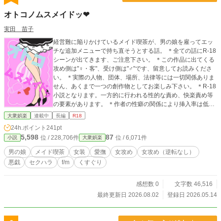
オトコノムスメイドッ❤︎
実田 苗子
経営難に陥りかけているメイド喫茶が、男の娘を雇ってエッ
チな追加メニューで持ち直そうとする話。 ＊全ての話にR-18
シーンが出てきます、ご注意下さい。 ＊この作品に出てくる
攻め側は"♀・客"、受け側は"♂"です、留意してお読みくださ
い。 ＊実際の人物、団体、場所、法律等には一切関係ありま
せん、あくまで一つの創作物としてお楽しみ下さい。 ＊R-18
小説となります。一方的に行われる性的な責め、快楽責め等
の要素があります。 ＊作者の性癖の関係により挿入率は低い
です、ご留意下さい。 ＊短編全ての登場人物は設定クソガバ
大衆娯楽
連載中
長編
R18
なメイド達です、エロシーンを書くために作っただけなので
24h.ポイント
241pt
細かい設定は各自の脳内で適当にお決め下さい。
5,598
87
位 / 228,706件
位 / 6,071件
小説
大衆娯楽
男の娘
メイド喫茶
女装
愛撫
女攻め
女攻め（逆転なし）
悪戯
セクハラ
f/m
くすぐり
感想数 0
文字数 46,516
最終更新日 2026.08.02
登録日 2026.05.14