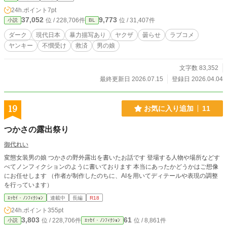
が、慎也の世界を静かに変えていく。 ※※話が進むにつれ
24h.ポイント
7pt
て、空気が少しずつ沈んでいきます。嫌な予感がしたら、そ
37,052
9,773
位 / 228,706件
位 / 31,407件
小説
BL
の直感を大事にして、無理せず読書を止めてください。※※
※直接的な性描写はありませんが、暴力表現があります。 ※
ダーク
現代日本
暴力描写あり
ヤクザ
曇らせ
ラブコメ
表紙及び地の文の表現の整形に生成AIを使用しています。 ※
ヤンキー
不憫受け
救済
男の娘
本作はpixiv掲載作品の再掲です。 https://www.pixiv.net/novel/
series/15011804 （最新話もこちら） この作品はフィクショ
ンです。作中に登場する団体・人物・事件などはすべて架空
文字数 83,352
であり、実在のものとは関係ありません。 描写は複数の資料
最終更新日 2026.07.15
登録日 2026.04.04
や創作上の解釈をもとにしています。
19
お気に入り追加
11
つかさの露出祭り
御代れい
変態女装男の娘 つかさの野外露出を書いたお話です 登場する人物や場所などす
べてノンフィクションのように書いております 本当にあったかどうかはご想像
にお任せします （作者が制作したのちに、AIを用いてディテールや表現の調整
を行っています）
ｴｯｾｲ・ﾉﾝﾌｨｸｼｮﾝ
連載中
長編
R18
24h.ポイント
355pt
3,803
61
位 / 228,706件
位 / 8,861件
小説
ｴｯｾｲ・ﾉﾝﾌｨｸｼｮﾝ