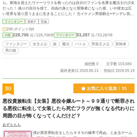
ら。窮地を迎えたヴァーリウスを救ったのは自分のファンを名乗る魔法士の少女
だった！ 偽りの自分を捨て、自由の身となり冒険者になった彼、いや彼女は広
い世界を巡り思うままに生きることにした！ 元イケメン男装騎士×ヤンデレ気味
魔法士の異世界放浪譚ここに開幕！（カクヨムよりお引越し作）
ファンタジー
連載中
長編
24h.ポイント
0pt
228,706
53,287
位 / 228,706件
位 / 53,287件
小説
ファンタジー
ファンタジー
女主人公
旅
魔法
バトル
男装主人公
冒険者
男の娘
感想数 0
文字数 103,680
最終更新日 2026.06.13
登録日 2026.05.19
30
お気に入り追加
51
悪役貴族転生【女装】悪役令嬢ルート～９９通りで断罪され
る悪役に転生して女装したら死亡フラグが無くなる代わりに
周囲の目が怖くなってくんだけど？
あずももも
僕が異世界転生をしたら９９％の確率で死ぬ、とあるゲーム