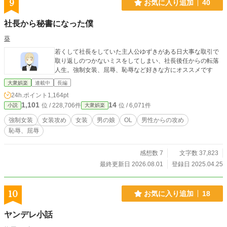
9
お気に入り追加
40
社長から秘書になった僕
葵
若くして社長をしていた主人公ゆずきがある日大事な取引で
取り返しのつかないミスをしてしまい、社長後任からの転落
人生。強制女装、屈辱、恥辱など好きな方にオススメです
大衆娯楽
連載中
長編
24h.ポイント
1,164pt
1,101
14
位 / 228,706件
位 / 6,071件
小説
大衆娯楽
強制女装
女装攻め
女装
男の娘
OL
男性からの攻め
恥辱、屈辱
感想数 7
文字数 37,823
最終更新日 2026.08.01
登録日 2025.04.25
10
お気に入り追加
18
ヤンデレ小話