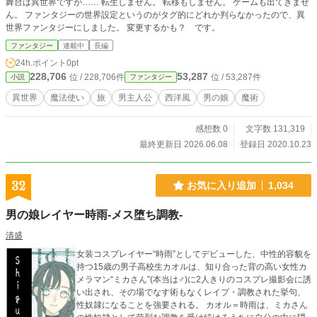
舞台は異世界ですが…… 転生しません。 転移もしません。 ゲームも出てきませ
ん。 ファンタジーの世界設定というのがタグ的にどれか判らなかったので、異
世界ファンタジーにしました。 変更するかも？ です。
ファンタジー
連載中
長編
24h.ポイント
0pt
228,706
53,287
位 / 228,706件
位 / 53,287件
小説
ファンタジー
異世界
魔法使い
旅
男主人公
西洋風
男の娘
魔術
感想数 0
文字数 131,319
最終更新日 2026.06.08
登録日 2020.10.23
32
お気に入り追加
1,034
男の娘レイヤー時雨-メス堕ち調教-
清盛
女装コスプレイヤー“時雨”としてデビューした、中性的容貌を
持つ15歳の男子高校生カオルは、知り合った背の高い女性カ
メラマン“ミカさん”(本当は♂)に2人きりのコスプレ撮影会に誘
い出され、その場でなす術もなくレイプ・調教された挙句、
性奴隷になることを強要される。 カオル＝時雨は、ミカさん