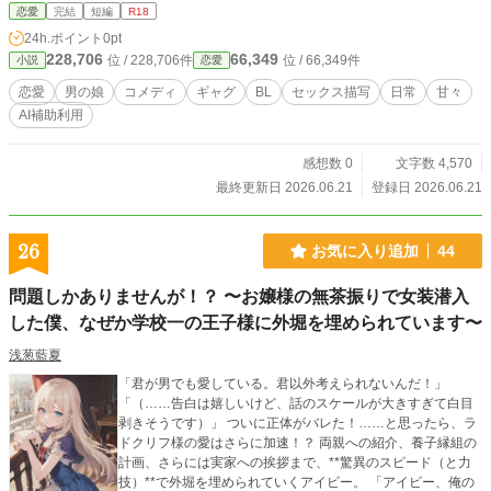
恋愛
完結
短編
R18
24h.ポイント
0pt
228,706
66,349
位 / 228,706件
位 / 66,349件
小説
恋愛
恋愛
男の娘
コメディ
ギャグ
BL
セックス描写
日常
甘々
AI補助利用
感想数 0
文字数 4,570
最終更新日 2026.06.21
登録日 2026.06.21
26
お気に入り追加
44
問題しかありませんが！？ 〜お嬢様の無茶振りで女装潜入
した僕、なぜか学校一の王子様に外堀を埋められています〜
浅葱藍夏
「君が男でも愛している。君以外考えられないんだ！」
「（……告白は嬉しいけど、話のスケールが大きすぎて白目
剥きそうです）」 ついに正体がバレた！……と思ったら、ラ
ドクリフ様の愛はさらに加速！？ 両親への紹介、養子縁組の
計画、さらには実家への挨拶まで、**驚異のスピード（と力
技）**で外堀を埋められていくアイビー。 「アイビー、俺の