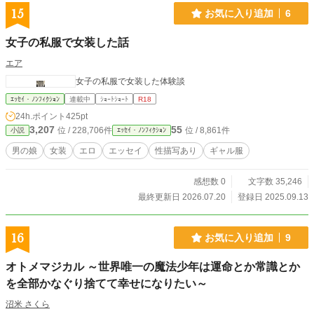
15
お気に入り追加
6
女子の私服で女装した話
エア
女子の私服で女装した体験談
ｴｯｾｲ・ﾉﾝﾌｨｸｼｮﾝ
連載中
ｼｮｰﾄｼｮｰﾄ
R18
24h.ポイント
425pt
3,207
55
位 / 228,706件
位 / 8,861件
小説
ｴｯｾｲ・ﾉﾝﾌｨｸｼｮﾝ
男の娘
女装
エロ
エッセイ
性描写あり
ギャル服
感想数 0
文字数 35,246
最終更新日 2026.07.20
登録日 2025.09.13
16
お気に入り追加
9
オトメマジカル ～世界唯一の魔法少年は運命とか常識とか
を全部かなぐり捨てて幸せになりたい～
沼米 さくら