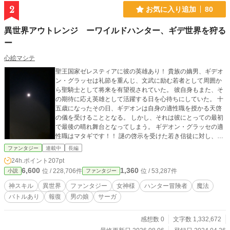
2
お気に入り追加
80
異世界アウトレンジ ーワイルドハンター、ギデ世界を狩る
ー
心絵マシテ
聖王国家ゼレスティアに彼の英雄あり！ 貴族の嫡男、ギデオ
ン・グラッセは礼節を重んじ、文武に励む若者として周囲か
ら聖騎士として将来を有望視されていた。 彼自身もまた、そ
の期待に応え英雄として活躍する日を心待ちにしていた。 十
五歳になったその日、ギデオンは自身の適性職を授かる天啓
の儀を受けることとなる。 しかし、それは彼にとっての最初
で最後の晴れ舞台となってしまう。 ギデオン・グラッセの適
性職はマタギです！！ 謎の啓示を受けた若き信徒に対し、周
囲は騒然となった。 そればかりか、禁忌を犯したとありもし
ファンタジー
連載中
長編
ない罪を押し付けられ、ついには捕らえられてしまう。 彼を
24h.ポイント
207pt
慕う者、妬む者。 ギデオンの処遇を巡り、信徒たちは互いに
6,600
1,360
位 / 228,706件
位 / 53,287件
小説
ファンタジー
対立する。 その最中、天啓の儀を執り行った司教が何者かに
よって暗殺されるという最悪の出来事が起きてしまう。 疑惑
神スキル
異世界
ファンタジー
女神様
ハンター冒険者
魔法
と疑念、軽蔑の眼差しが激怒ギデオンに注がれる中、容疑者
バトルあり
報復
男の娘
サーガ
として逮捕されてしまったのは父アラドだった。 活路も見出
せないまま、己が無力に打ちひしがれるギデオン。 何もかも
嫌なり自暴自棄となった彼の中で、突如として天性スキル・
感想数 0
文字数 1,332,672
ハンティングが発動する。 神々の気まぐれか？ はたまた悪