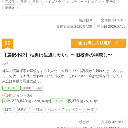
高校生
青春
日常
クイズ大会
ミステリー・トレイン
甲子園
謎解き
感想数 0
文字数 94,310
最終更新日 2026.07.30
登録日 2026.07.25
20
お気に入り追加
0
【選択小説】枯男は生還したい。〜旧校舎の神隠し〜
ルナ
趣味で廃墟探索や探偵をする主人公。 今通っている高校から離れたところにあ
る、先代、先々代に使われていた旧校舎。 それについて奇妙な噂を耳にした主
人公は単独で調査に赴く。
ミステリー
連載中
長編
24h.ポイント
0pt
228,849
5,378
位 / 228,849件
位 / 5,378件
小説
ミステリー
日常
謎解き
不思議
ちょっとファンタジー
家族
感想数 1
文字数 46,263