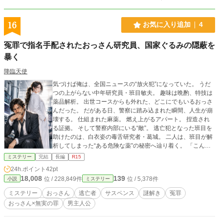
事が立ち向かう事件の結末は果たして――。
16
お気に入り追加
4
冤罪で指名手配されたおっさん研究員、国家ぐるみの隠蔽を
暴く
降臨天使
気づけば俺は、全国ニュースの“放火犯”になっていた。 うだ
つの上がらない中年研究員・班目敏夫。 趣味は晩酌、特技は
薬品解析。 出世コースからも外れた、どこにでもいるおっさ
んだった。 だがある日、警察に踏み込まれた瞬間、人生が崩
壊する。 仕組まれた麻薬。 燃え上がるアパート。 捏造され
る証拠。 そして警察内部にいる“敵”。 逃亡犯となった班目を
助けたのは、白衣姿の毒舌研究者・葛城。 二人は、班目が解
析してしまった“ある危険な薬”の秘密へ辿り着く。 「こんな
おっさんを、なんでそこまでして消したがる？」 冴えないお
ミステリー
完結
長編
R15
っさん研究者 VS 巨大組織。 小銭を拾って公衆電話から始ま
24h.ポイント
42pt
った逃亡劇が、 やがて国家レベルの陰謀へ変わっていく―
18,008
139
位 / 228,849件
位 / 5,378件
小説
ミステリー
―。
ミステリー
おっさん
逃亡者
サスペンス
謎解き
冤罪
おっさん×無実の罪
男主人公