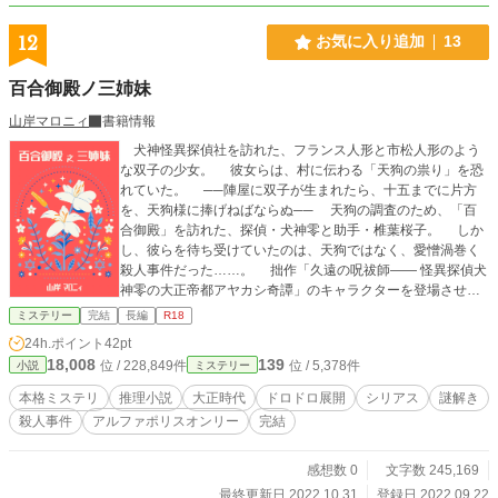
12
お気に入り追加
13
百合御殿ノ三姉妹
山岸マロニィ
書籍情報
️ 犬神怪異探偵社を訪れた、フランス人形と市松人形のよう
な双子の少女。 彼女らは、村に伝わる「天狗の祟り」を恐
れていた。 ──陣屋に双子が生まれたら、十五までに片方
を、天狗様に捧げねばならぬ── 天狗の調査のため、「百
合御殿」を訪れた、探偵・犬神零と助手・椎葉桜子。 しか
し、彼らを待ち受けていたのは、天狗ではなく、愛憎渦巻く
殺人事件だった……。 拙作「久遠の呪祓師―― 怪異探偵犬
神零の大正帝都アヤカシ奇譚」のキャラクターを登場させ
た、探偵小説です。 大正時代、山村の名家を舞台にし、
ミステリー
完結
長編
R18
「本格ミステリ」を目指して執筆しました。 ご趣味が合い
24h.ポイント
42pt
ましたらご覧ください。 ─────────────── ️■以下の内
18,008
139
位 / 228,849件
位 / 5,378件
小説
ミステリー
容を含みます。18歳未満の方、及び、苦手な方の閲覧はご遠
慮ください。 ️・残酷表現 ・グロ表現 ・性的表現 ・胸糞展開
本格ミステリ
推理小説
大正時代
ドロドロ展開
シリアス
謎解き
・犯罪行為 ・タブーとされている事象 ️■大正時代を意識して
殺人事件
アルファポリスオンリー
完結
執筆しております。現代の価値観とは異なる場合がごさいま
すが、当時の時代背景を表現する演出とご理解の上、ご覧く
ださい。 ■人物、地名、組織等、全てフィクションです。 ──
感想数 0
文字数 245,169
───────────── ■表紙・「Canva」にて制作 ■作中資
最終更新日 2022.10.31
登録日 2022.09.22