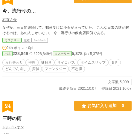
今、流行りの…
右京之介
なぜか、三日間連続して、郵便受けに小石が入っていた。 こんな日常の謎が解
けるのは、あの人しかいない。 今、流行りの飲食店探偵である。
ミステリー
完結
ｼｮｰﾄｼｮｰﾄ
24h.ポイント
0pt
228,849
5,378
位 / 228,849件
位 / 5,378件
小説
ミステリー
入れ替わり
推理
謎解き
サイコパス
タイムスリップ
ＳＦ
どんでん返し
探偵
ファンタジー
不思議
文字数 5,099
最終更新日 2021.10.07
登録日 2021.10.07
24
お気に入り追加
0
三時の雨
ドルドレオン