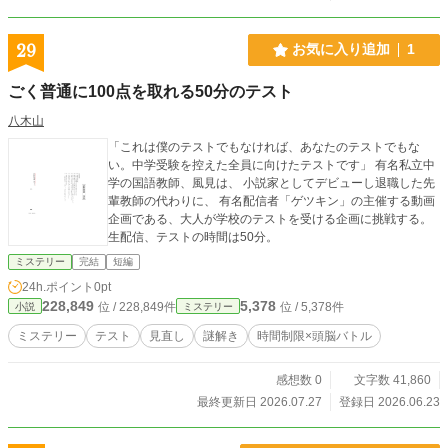
29
お気に入り追加
1
ごく普通に100点を取れる50分のテスト
八木山
「これは僕のテストでもなければ、あなたのテストでもな
い。中学受験を控えた全員に向けたテストです」 有名私立中
学の国語教師、風見は、 小説家としてデビューし退職した先
輩教師の代わりに、 有名配信者「ゲツキン」の主催する動画
企画である、大人が学校のテストを受ける企画に挑戦する。
生配信、テストの時間は50分。
ミステリー
完結
短編
24h.ポイント
0pt
228,849
5,378
位 / 228,849件
位 / 5,378件
小説
ミステリー
ミステリー
テスト
見直し
謎解き
時間制限×頭脳バトル
感想数 0
文字数 41,860
最終更新日 2026.07.27
登録日 2026.06.23