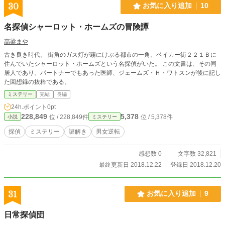
30
お気に入り追加
10
名探偵シャーロット・ホームズの冒険譚
高梁まや
古き良き時代。 街角のガス灯が霧にけぶる都市の一角、ベイカー街２２１Ｂに
住んでいたシャーロット・ホームズという名探偵がいた。 この文書は、その同
居人であり、パートナーでもあった医師、ジェームズ・Ｈ・ワトスンが後に記し
た回想録の抜粋である。
ミステリー
完結
長編
24h.ポイント
0pt
228,849
5,378
位 / 228,849件
位 / 5,378件
小説
ミステリー
探偵
ミステリー
謎解き
男女逆転
感想数 0
文字数 32,821
最終更新日 2018.12.22
登録日 2018.12.20
31
お気に入り追加
9
日常探偵団