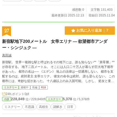
感想数 0
文字数 131,403
最終更新日 2025.12.13
登録日 2025.11.04
27
お気に入り追加
7
新宿駅地下200メートル 女帝エリナ ― 欲望都市アンダ
ー・シンジュク ―
真田誠
新宿駅。 世界一複雑な駅と呼ばれるその地下には、誰も知らない**「第零層」**
が存在する。 地下二百メートル。 そこには人口二十万人が暮らす巨大地下都市
があった。 都市の名は── 《エデン》 地上の法律は一切通用しない。 都市を支
配するのは、絶対君主 女帝エリナ。 彼女の命令は絶対。 誰も逆らえない。 この
都市には、奇妙な掟があった。 十八歳以上のみ入国可能。 しかし、 処女と童貞
だけが門を通過できる。 その理由を知る者はいない。 そして、一度入れば簡単
ミステリー
連載中
長編
R18
には地上へ戻れない。 欲望と権力が渦巻く巨大地下都市で、一人の青年は女帝
24h.ポイント
0pt
エリナの秘密へ近づいていく──。
228,849
5,378
位 / 228,849件
位 / 5,378件
小説
ミステリー
ミステリー
不思議
高校生
謎解き
日常