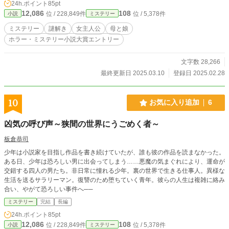
24h.ポイント
85pt
12,086
108
位 / 228,849件
位 / 5,378件
小説
ミステリー
ミステリー
謎解き
女主人公
母と娘
ホラー・ミステリー小説大賞エントリー
文字数 28,266
最終更新日 2025.03.10
登録日 2025.02.28
10
お気に入り追加
6
凶気の呼び声～狭間の世界にうごめく者～
板倉恭司
少年は小説家を目指し作品を書き続けていたが、誰も彼の作品を読まなかった。
ある日、少年は恐ろしい男に出会ってしまう……悪魔の気まぐれにより、運命が
交錯する四人の男たち。非日常に憧れる少年。裏の世界で生きる仕事人。異様な
生活を送るサラリーマン。復讐のため堕ちていく青年。彼らの人生は複雑に絡み
合い、やがて恐ろしい事件へ──
ミステリー
完結
長編
24h.ポイント
85pt
12,086
108
位 / 228,849件
位 / 5,378件
小説
ミステリー