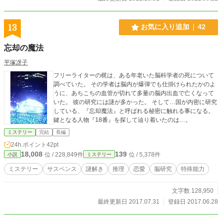
料・「いらすとや」様の素材を利用 【全67話(本編のみ)・完
結】
13
お気に入り追加
42
忘却の魔法
平塚冴子
フリーライターの梶は、ある年老いた脳科学者の死について
調べていた。 その学者は脳内が爆弾でも仕掛けられたかのよ
うに、あちこちの血管が切れて多量の脳内出血で亡くなって
いた。 彼の研究には謎が多かった。 そして…国が内密に研究
している、『忘却魔法』と呼ばれる秘密に触れる事になる。
鍵となる人物『18番』を探して辿り着いたのは…。
ミステリー
完結
長編
24h.ポイント
42pt
18,008
139
位 / 228,849件
位 / 5,378件
小説
ミステリー
ミステリー
サスペンス
謎解き
推理
恋愛
脳研究
特殊能力
文字数 128,950
最終更新日 2017.07.31
登録日 2017.06.28