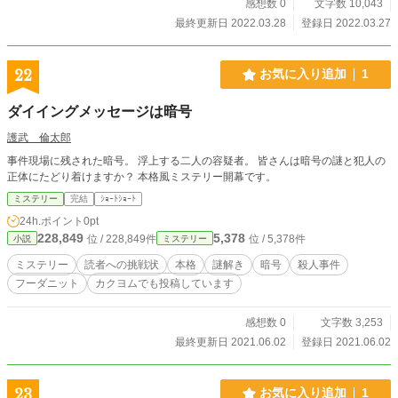
感想数 0
文字数 10,043
最終更新日 2022.03.28
登録日 2022.03.27
22
お気に入り追加
1
ダイイングメッセージは暗号
護武 倫太郎
事件現場に残された暗号。 浮上する二人の容疑者。 皆さんは暗号の謎と犯人の
正体にたどり着けますか？ 本格風ミステリー開幕です。
ミステリー
完結
ｼｮｰﾄｼｮｰﾄ
24h.ポイント
0pt
228,849
5,378
位 / 228,849件
位 / 5,378件
小説
ミステリー
ミステリー
読者への挑戦状
本格
謎解き
暗号
殺人事件
フーダニット
カクヨムでも投稿しています
感想数 0
文字数 3,253
最終更新日 2021.06.02
登録日 2021.06.02
23
お気に入り追加
1