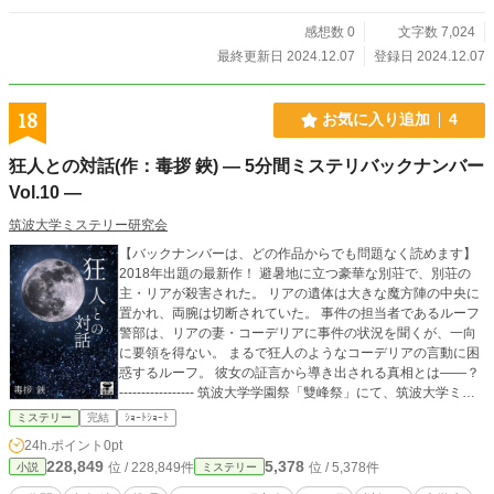
感想数 0
文字数 7,024
最終更新日 2024.12.07
登録日 2024.12.07
18
お気に入り追加
4
狂人との対話(作：毒拶 鋏) ― 5分間ミステリバックナンバー
Vol.10 ―
筑波大学ミステリー研究会
【バックナンバーは、どの作品からでも問題なく読めます】
2018年出題の最新作！ 避暑地に立つ豪華な別荘で、別荘の
主・リアが殺害された。 リアの遺体は大きな魔方陣の中央に
置かれ、両腕は切断されていた。 事件の担当者であるルーフ
警部は、リアの妻・コーデリアに事件の状況を聞くが、一向
に要領を得ない。 まるで狂人のようなコーデリアの言動に困
惑するルーフ。 彼女の証言から導き出される真相とは――？
----------------- 筑波大学学園祭「雙峰祭」にて、筑波大学ミス
テリー研究会が出店する喫茶店で、毎年出題しているミステ
ミステリー
完結
ｼｮｰﾄｼｮｰﾄ
リクイズ、「5分間ミステリ」のバックナンバーです。解答編
24h.ポイント
0pt
は、問題編公開の翌日に公開されます。 5分間と書いていま
228,849
5,378
位 / 228,849件
位 / 5,378件
小説
ミステリー
すが、時間制限はありません。 Vol.10は、2018年に出題され
た問題。 ヒントなしで正解できたらかなりすごいです。 幻想