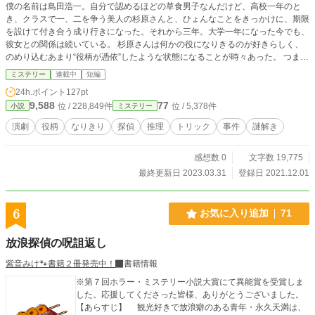
僕の名前は島田浩一。自分で認めるほどの草食男子なんだけど、高校一年のと
き、クラスで一、二を争う美人の杉原さんと、ひょんなことをきっかけに、期限
を設けて付き合う成り行きになった。それから三年。大学一年になった今でも、
彼女との関係は続いている。 杉原さんは何かの役になりきるのが好きらしく、
のめり込むあまり“役柄が憑依”したような状態になることが時々あった。 つま
り、今も彼女が僕と付き合い続けているのは、“憑依”のせいかもしれない？
ミステリー
連載中
短編
24h.ポイント
127pt
9,588
77
位 / 228,849件
位 / 5,378件
小説
ミステリー
演劇
役柄
なりきり
探偵
推理
トリック
事件
謎解き
感想数 0
文字数 19,775
最終更新日 2023.03.31
登録日 2021.12.01
6
お気に入り追加
71
放浪探偵の呪詛返し
紫音みけ🐾書籍２冊発売中！
書籍情報
※第７回ホラー・ミステリー小説大賞にて異能賞を受賞しま
した。応援してくださった皆様、ありがとうございました。
【あらすじ】 観光好きで放浪癖のある青年・永久天満は、