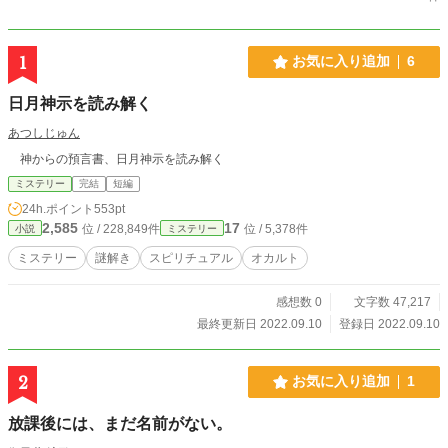
1
お気に入り追加
6
日月神示を読み解く
あつしじゅん
神からの預言書、日月神示を読み解く
ミステリー
完結
短編
24h.ポイント
553pt
2,585
17
位 / 228,849件
位 / 5,378件
小説
ミステリー
ミステリー
謎解き
スピリチュアル
オカルト
感想数 0
文字数 47,217
最終更新日 2022.09.10
登録日 2022.09.10
2
お気に入り追加
1
放課後には、まだ名前がない。