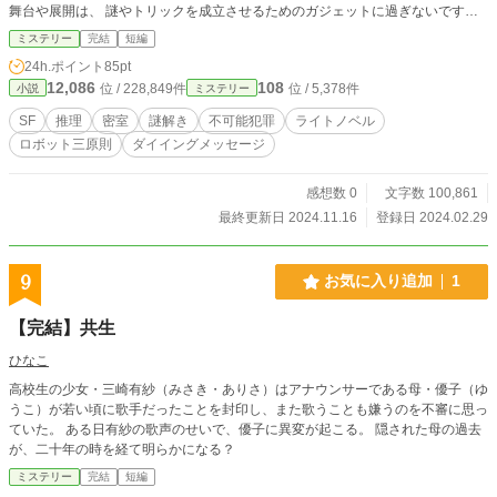
舞台や展開は、 謎やトリックを成立させるためのガジェットに過ぎないです
し、メインテーマは前述の不可能殺人だったのでミステリーにしました。もし運
ミステリー
完結
短編
営様に注意されたら変更するかもしれません。 ☆あらすじ。 月の裏側に位
24h.ポイント
85pt
置する日本の月面基地ルナポート９。そこに駐在する二人の技官の一人、芹沢が
12,086
108
位 / 228,849件
位 / 5,378件
小説
ミステリー
何者かによって包丁で腰を刺され死亡した。 だが現在ルナポート９には……
と言うより月全体でも人間は二人しか存在しない。つまり犯人はもう一人の駐在
SF
推理
密室
謎解き
不可能犯罪
ライトノベル
技官である近藤以外にあり得ないのだが、近藤は自らは絶対に犯人ではないと主
ロボット三原則
ダイイングメッセージ
張する。 謎を解き真実をつきとめるため、基地のロボットたちと協力して推
理推論をくり広げる近藤。果たして近藤は真犯人を見つけ出し、自らの無実を証
明することが出来るのだろうか？
感想数 0
文字数 100,861
最終更新日 2024.11.16
登録日 2024.02.29
9
お気に入り追加
1
【完結】共生
ひなこ
高校生の少女・三崎有紗（みさき・ありさ）はアナウンサーである母・優子（ゆ
うこ）が若い頃に歌手だったことを封印し、また歌うことも嫌うのを不審に思っ
ていた。 ある日有紗の歌声のせいで、優子に異変が起こる。 隠された母の過去
が、二十年の時を経て明らかになる？
ミステリー
完結
短編