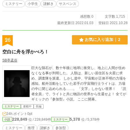
ミステリー
小学生
謎解き
サスペンス
感想数 0
文字数 1,715
最終更新日 2022.01.03
登録日 2021.10.28
26
お気に入り追加
2
空白に舟を浮かべろ！
SB亭孟谷
巨大な隕石が、数十年後に地球に衝突し、地上に人間が住め
なくなる事が判明した。 人類は、新しい居住区を火星に求
め、調査隊を派遣。 しかし道中、宇宙船が正体不明の力場を
感知。船外活動をしていた若手の宇宙飛行士ライトは、力場
の中に閉じ込められる……。 「文字」しかない世界！ 「読
者全員」で、ライトと共に物語の世界から生還せよ！ 全てが
ギミックの『参加型』小説。 ここに開幕。
ミステリー
連載中
長編
24h.ポイント
0pt
228,849
5,378
位 / 228,849件
位 / 5,378件
小説
ミステリー
ミステリー
推理
謎解き
参加型