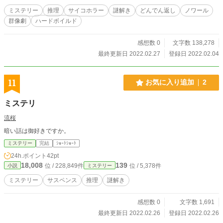
ミステリー
推理
サイコホラー
謎解き
どんでん返し
ノワール
群像劇
ハードボイルド
感想数 0
文字数 138,278
最終更新日 2022.02.27
登録日 2022.02.04
11
お気に入り追加
2
ミステリ
流桜
暗い話は御好きですか。
ミステリー
完結
ｼｮｰﾄｼｮｰﾄ
24h.ポイント
42pt
18,008
139
位 / 228,849件
位 / 5,378件
小説
ミステリー
ミステリー
サスペンス
推理
謎解き
感想数 0
文字数 1,691
最終更新日 2022.02.26
登録日 2022.02.26