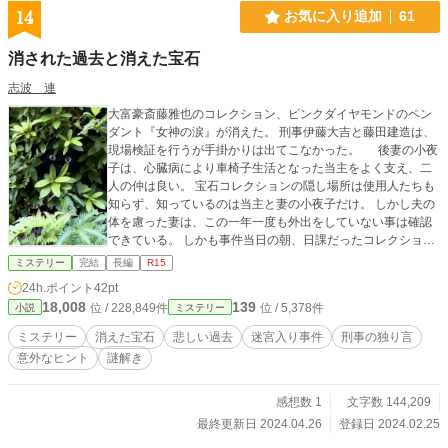
14
お気に入り追加
61
消された過去と消えた宝石
志波 連
大富豪斎藤雅也のコレクション、ピンクダイヤモンドのペン
ダント『女神の涙』が消えた。 刑事伊藤大吉と藤田建造は、
現場検証を行うが手掛かりは出てこなかった。 後妻の小夜
子は、心臓病により車椅子生活となった当主をよく支え、二
人の仲は良い。 宝石コレクションの隠し場所は使用人たちも
知らず、知っているのは当主と妻の小夜子だけ。 しかし夫の
体を慮った妻は、この一年一度も外出をしていない事は確認
できている。 しかも事件当日の朝、日課だったコレクション
の確認を行った雅也によって、宝石はあったと証言されてい
ミステリー
完結
長編
R15
る。 最後の確認から盗難までの間に人の出入りは無く、使用
24h.ポイント
42pt
人たちも徹底的に調べられたが何も出てこない。 消えた宝
18,008
139
位 / 228,849件
位 / 5,378件
小説
ミステリー
石はどこに？ 手掛かりを掴めないまま街を彷徨っていた伊藤
刑事は、偶然立ち寄った画廊で衝撃的な事実を発見し、斬新
ミステリー
消えた宝石
悲しい過去
迷宮入り事件
刑事の独り言
な仮説を立てる。 他サイトにも掲載しています。 Ｒ１５は保
意外なヒント
謎解き
険です。 表紙は写真ACの作品を使用しています。
感想数 1
文字数 144,209
最終更新日 2024.04.26
登録日 2024.02.25