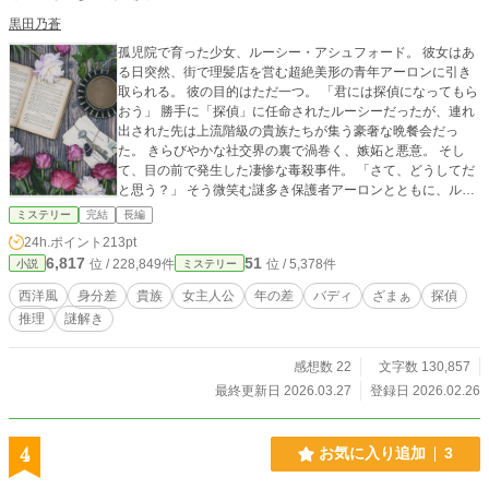
黒田乃蒼
孤児院で育った少女、ルーシー・アシュフォード。 彼女はあ
る日突然、街で理髪店を営む超絶美形の青年アーロンに引き
取られる。 彼の目的はただ一つ。 「君には探偵になってもら
おう」 勝手に「探偵」に任命されたルーシーだったが、連れ
出された先は上流階級の貴族たちが集う豪奢な晩餐会だっ
た。 きらびやかな社交界の裏で渦巻く、嫉妬と悪意。 そし
て、目の前で発生した凄惨な毒殺事件。 「さて、どうしてだ
と思う？」 そう微笑む謎多き保護者アーロンとともに、ルー
シーは探偵小説の知識（と少しのハッタリ）を武器に、事件
ミステリー
完結
長編
の真相へと迫っていく。
24h.ポイント
213pt
6,817
51
位 / 228,849件
位 / 5,378件
小説
ミステリー
西洋風
身分差
貴族
女主人公
年の差
バディ
ざまぁ
探偵
推理
謎解き
感想数 22
文字数 130,857
最終更新日 2026.03.27
登録日 2026.02.26
4
お気に入り追加
3