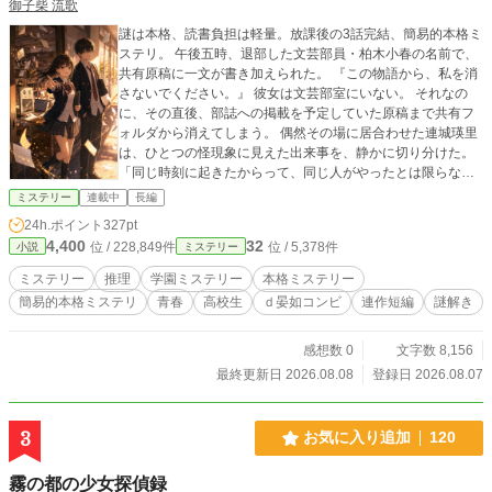
御子柴 流歌
謎は本格、読書負担は軽量。放課後の3話完結、簡易的本格ミ
ステリ。 午後五時、退部した文芸部員・柏木小春の名前で、
共有原稿に一文が書き加えられた。 『この物語から、私を消
さないでください。』 彼女は文芸部室にいない。 それなの
に、その直後、部誌への掲載を予定していた原稿まで共有フ
ォルダから消えてしまう。 偶然その場に居合わせた連城瑛里
は、ひとつの怪現象に見えた出来事を、静かに切り分けた。
「同じ時刻に起きたからって、同じ人がやったとは限らない
よ」 明るくからっとしているのに、説明の矛盾は見逃さない
ミステリー
連載中
長編
連城瑛里。 人の言葉や感情の揺れを拾う、語り手の横溝圭
24h.ポイント
327pt
吾。 カップルでも、名探偵と助手でもない。 けれど、いつも
4,400
32
位 / 228,849件
位 / 5,378件
小説
ミステリー
自然に隣にいる二人が、島田荘高校の放課後に起きる小さな
謎を解き明かしていく。 各事件は原則三話完結。 謎は本格、
ミステリー
推理
学園ミステリー
本格ミステリー
読書負担は軽量。 気軽に読める学園連作ミステリ。 第一事件
簡易的本格ミステリ
青春
高校生
ｄ晏如コンビ
連作短編
謎解き
―― 「退部した彼女が、午後五時に原稿を直した」
感想数 0
文字数 8,156
最終更新日 2026.08.08
登録日 2026.08.07
3
お気に入り追加
120
霧の都の少女探偵録