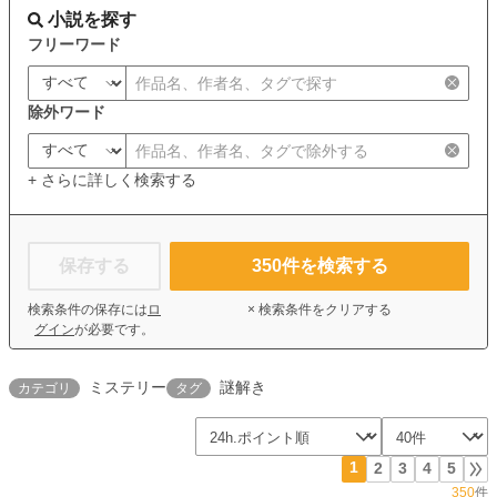
小説を探す
フリーワード
除外ワード
+ さらに詳しく検索する
保存する
350
件を検索する
検索条件の保存には
ロ
× 検索条件をクリアする
グイン
が必要です。
ミステリー
謎解き
カテゴリ
タグ
1
2
3
4
5
350
件