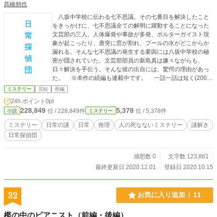
髙橋朔也
八坂中学校に伝わる七不思議。その七番目を解決したこと
をきっかけに、七不思議全ての解明に躍動することになった
文芸部の三人。人体爆発や事故が多発、ポルターガイスト現
象が起こったり、唐突に窓が割れ、プールの水がどこからか
漏れる。そんな七不思議の発生する要因には八坂中学校の秘
密が隠されていた。文芸部部員の新島真は嫌々ながらも、
日々解決を手伝う。そんな彼の出自には、驚愕の理由があっ
た。 ※本作の続編も連載中です。 一話一話は短く(2000
字程度。多くて3000字)、読みやすくなっています。 ※こ
ミステリー
完結
長編
の作品は小説家になろう、エブリスタでも掲載しています。
24h.ポイント
0pt
228,849
5,378
位 / 228,849件
位 / 5,378件
小説
ミステリー
ミステリー
日常の謎
日常
推理
人の死なないミステリー
謎解き
日常探偵団
感想数 0
文字数 123,861
最終更新日 2020.12.01
登録日 2020.10.15
32
お気に入り追加
11
檻の中のピアニスト（前編・後編）