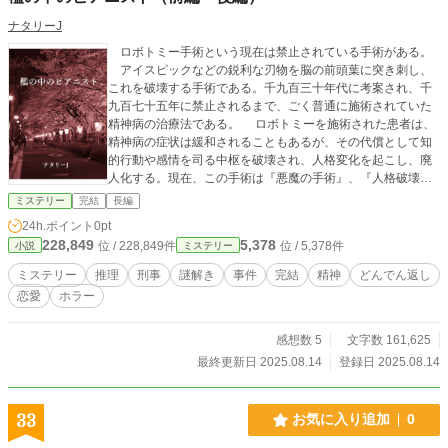
ナタリーJ
ロボトミー手術という現在は禁止されている手術がある。
アイスピックなどの鋭利な刃物を脳の前頭葉に突き刺し、
これを破壊する手術である。千九百三十年代に考案され、千
九百七十五年に禁止されるまで、ごく普通に施術されていた
精神病の治療法である。 ロボトミーを施術された患者は、
精神病の症状は緩和されることもあるが、その代償として知
的行動や感情を司る中枢を破壊され、人格変化を起こし、廃
人化する。現在、この手術は『悪魔の手術』、『人格破壊手
術』、『廃人化手術』などと呼ばれている。 この物語は、
ミステリー
完結
長編
奈良県警真美警察署刑事一課に所属する明日野凌一が、偶
24h.ポイント
0pt
然、放火犯の谷口可奈子を逮捕することに端を発する。 取
228,849
5,378
位 / 228,849件
位 / 5,378件
小説
ミステリー
調べの結果、可奈子の自宅からは覚せい剤が押収され、可奈
子は放火ならびに覚せい剤取締法違反で真美警察に隣接する
ミステリー
推理
刑事
謎解き
事件
完結
精神
どんでん返し
明和警察署に留置される。留置場で可奈子は、薬物の離脱反
恋愛
ホラー
応による大発作を起こし、薬物依存症の治療を専門とする新
阿久山病院に搬送される。 管轄外での事件だったため、可
奈子の事案について直接の捜査担当とならなかった凌一だ
感想数 5
文字数 161,625
が、可奈子の病状が気になり、たびたび新阿久山病院に入院
最終更新日 2025.08.14
登録日 2025.08.14
している可奈子を見舞う。 新阿久山病院では、若き精神科
医、三崎宏幸が可奈子の主治医となり、可奈子に献身的な治
療を施す。新阿久山病院のリクリエーションルームには、周
33
お気に入り追加
0
囲に迷惑をかけずに演奏することが出来る電子ピアノがあっ
た。 幼い頃、ピアノの天才少女とまで言われていた可奈子