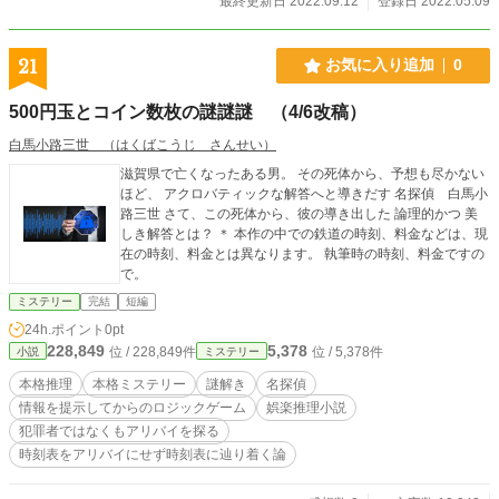
最終更新日 2022.09.12
登録日 2022.05.09
21
お気に入り追加
0
500円玉とコイン数枚の謎謎謎 （4/6改稿）
白馬小路三世 （はくばこうじ さんせい）
滋賀県で亡くなったある男。 その死体から、予想も尽かない
ほど、 アクロバティックな解答へと導きだす 名探偵 白馬小
路三世 さて、この死体から、彼の導き出した 論理的かつ 美
しき解答とは？ ＊ 本作の中での鉄道の時刻、料金などは、現
在の時刻、料金とは異なります。 執筆時の時刻、料金ですの
で。
ミステリー
完結
短編
24h.ポイント
0pt
228,849
5,378
位 / 228,849件
位 / 5,378件
小説
ミステリー
本格推理
本格ミステリー
謎解き
名探偵
情報を提示してからのロジックゲーム
娯楽推理小説
犯罪者ではなくもアリバイを探る
時刻表をアリバイにせず時刻表に辿り着く論