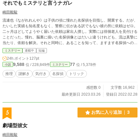
それでもミステリと言うナガレ
崎田毅駿
流連也《ながれれんや》は子供の頃に憧れた名探偵を目指し、開業する。だが、
たいした実績も知名度もなく、警察に伝がある訳でもない彼の所に依頼はゼロ。
二ヶ月ほどしてようやく届いた依頼は家出人捜し。実際には徘徊老人を見付ける
ことだった。憧れ、脳裏に描いた名探偵像とはだいぶ違うけれども、流は真摯に
当たり、依頼を解決。それと同時に、あることを知って、ますます名探偵への憧
憬を強くする。 他人からすればミステリではないこともあるかもしれない。け
ミステリー
連載中
短編
れども、“僕”流にとってはそれでもミステリなんだ――本作は、そんなお話の集
24h.ポイント
127pt
まり。
9,588
77
位 / 228,849件
位 / 5,378件
小説
ミステリー
推理
謎解き
気付き
名探偵
トリック
感想数 0
文字数 16,962
最終更新日 2023.03.26
登録日 2022.02.28
5
お気に入り追加
3
劇場型彼女
崎田毅駿