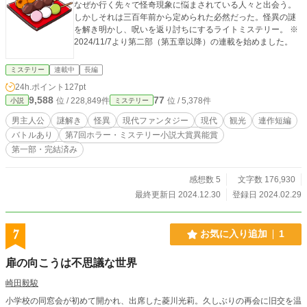
なぜか行く先々で怪奇現象に悩まされている人々と出会う。
しかしそれは三百年前から定められた必然だった。怪異の謎
を解き明かし、呪いを返り討ちにするライトミステリー。 ※
2024/11/7より第二部（第五章以降）の連載を始めました。
ミステリー
連載中
長編
24h.ポイント
127pt
9,588
77
位 / 228,849件
位 / 5,378件
小説
ミステリー
男主人公
謎解き
怪異
現代ファンタジー
現代
観光
連作短編
バトルあり
第7回ホラー・ミステリー小説大賞異能賞
第一部・完結済み
感想数 5
文字数 176,930
最終更新日 2024.12.30
登録日 2024.02.29
7
お気に入り追加
1
扉の向こうは不思議な世界
崎田毅駿
小学校の同窓会が初めて開かれ、出席した菱川光莉。久しぶりの再会に旧交を温