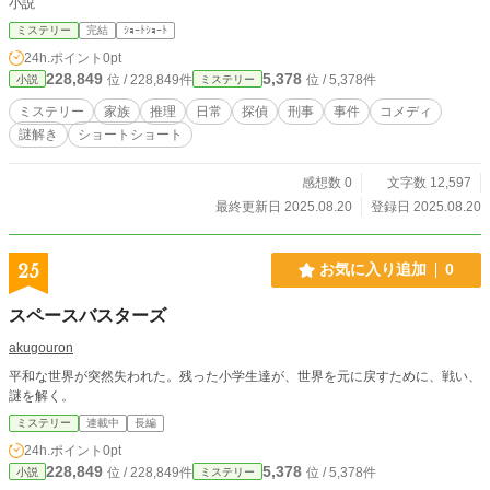
小説
ミステリー
完結
ｼｮｰﾄｼｮｰﾄ
24h.ポイント
0pt
228,849
5,378
位 / 228,849件
位 / 5,378件
小説
ミステリー
ミステリー
家族
推理
日常
探偵
刑事
事件
コメディ
謎解き
ショートショート
感想数 0
文字数 12,597
最終更新日 2025.08.20
登録日 2025.08.20
25
お気に入り追加
0
スペースバスターズ
akugouron
平和な世界が突然失われた。残った小学生達が、世界を元に戻すために、戦い、
謎を解く。
ミステリー
連載中
長編
24h.ポイント
0pt
228,849
5,378
位 / 228,849件
位 / 5,378件
小説
ミステリー