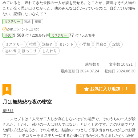
めていると、遅れてきた最後の一人が姿を見せる。ところが、菱川はその人物の
ことが全く思い出せなかった。他のみんなは分かっているのに、自分だけが知ら
ない、記憶にないなんて？
ミステリー
完結
短編
24h.ポイント
127pt
9,588
77
位 / 228,849件
位 / 5,378件
小説
ミステリー
ミステリー
推理
謎解き
タレント
小学校
同窓会
記憶
思い出
ほっこり
じんわり
感想数 0
文字数 10,821
最終更新日 2024.07.24
登録日 2024.06.30
8
お気に入り追加
1
月は無慈悲な夜の密室
魔法組
コンセプトは「人間が二人しか存在しないはずの場所で、そのうちの一人が殺
された。しかし、残りの一人は犯人ではない」というものです。この状況でどん
な解決方法があるか。それを考え、結論の一つとして導き出されたのがこのお話
です。 カテゴリーをミステリーにするかSFにするか少し考えましたが。SF的