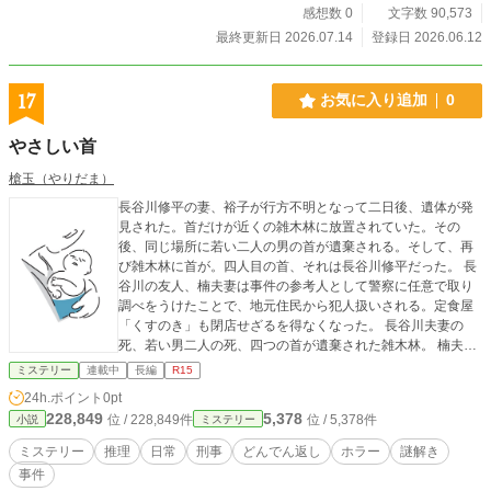
感想数 0
文字数 90,573
最終更新日 2026.07.14
登録日 2026.06.12
17
お気に入り追加
0
やさしい首
槍玉（やりだま）
長谷川修平の妻、裕子が行方不明となって二日後、遺体が発
見された。首だけが近くの雑木林に放置されていた。その
後、同じ場所に若い二人の男の首が遺棄される。そして、再
び雑木林に首が。四人目の首、それは長谷川修平だった。 長
谷川の友人、楠夫妻は事件の参考人として警察に任意で取り
調べをうけたことで、地元住民から犯人扱いされる。定食屋
「くすのき」も閉店せざるを得なくなった。 長谷川夫妻の
死、若い男二人の死、四つの首が遺棄された雑木林。 楠夫妻
の長男、真一は五年後自分の子供にもふりかかる汚名を ぬぐ
ミステリー
連載中
長編
R15
うため、当時の所轄刑事相模とともに真犯人を探す。 ※この
24h.ポイント
0pt
作品はすべてフィクションであり実在の人物・団体等とは一
228,849
5,378
位 / 228,849件
位 / 5,378件
小説
ミステリー
切関係ありません。
ミステリー
推理
日常
刑事
どんでん返し
ホラー
謎解き
事件