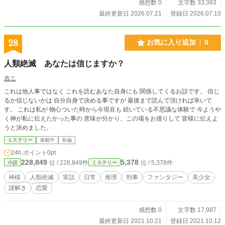
感想数 0
文字数 33,383
最終更新日 2026.07.21
登録日 2026.07.10
28
お気に入り追加
0
人類絶滅 あなたは信じますか？
吉ニ
これは他人事ではなく これを読むあなた自身にも 関係してくるお話です。 信じ
るか信じないかは 自分自身で決める事ですが 最後まで読んで頂ければ幸いで
す。 これは私が 物心ついた時から今現在も 続いている不思議な体験で 今ようや
く神が私に伝えたかった事の 意味が分かり、この場をお借りして 皆様に伝えよ
うと決めました。
ミステリー
連載中
長編
24h.ポイント
0pt
228,849
5,378
位 / 228,849件
位 / 5,378件
小説
ミステリー
神様
人類絶滅
実話
日常
推理
刑事
ファンタジー
美少女
謎解き
恋愛
感想数 0
文字数 17,987
最終更新日 2021.10.21
登録日 2021.10.12