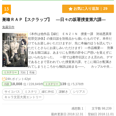
15
お気に入り追加
29
巣喰ＲＡＰ【スクラップ】 ―日々の坂署捜査第六課―
鬼霧宗作
《本作は他作品【縁仁 ＥＮＺＩＮ 捜査一課 対凶悪異常
犯罪交渉係】の後日談を別視点から描いたものです。本作だ
けでもお楽しみいただけますが、先に本編のほうを読んでい
ただくとさらにお楽しみいただけます》 ―作品概要― 刑事
である堀口誠は、あまりにも突然の辞令に戸惑いを覚えずに
はいられなかった。 一部では都市伝説とさえ言われ、デマ
であるとまで言われていた捜査第六課。そこに堀口が配属さ
れてしまうところから物語は始まる――。 カップルや夫婦
が揃って惨殺され、現場に【リア充爆発しろ】とのプレート
ミステリー
完結
長編
が残される猟奇殺人事件。進展しない事件に捜査本部への批
24h.ポイント
42pt
判が集まりつつある中、堀口が配属されたばかりの捜査第六
18,008
139
位 / 228,849件
位 / 5,378件
小説
ミステリー
課に捜査のお鉢が回ってくる。 ――第六課は、表立った組
織の失態や人為的ミスなどを押し付けられる専門の部署だっ
サイコパス
ミステリ
縁仁外伝
謎解き
シリアス
た。 それを知った堀口は、ますます六課に配属されたこと
キャラ文芸大賞エントリー
を呪いつつ、しかし【リア充爆発しろ事件】に執着を始め
る。六課が捜査に加わることにより、警察のアンダーグラウ
ンドに一矢を報いようと考えたのだ。 問題児ばかりが集め
感想数 1
文字数 98,239
られた俗称【スクラップ】と、そこに配属されてしまった刑
最終更新日 2018.12.31
登録日 2018.11.01