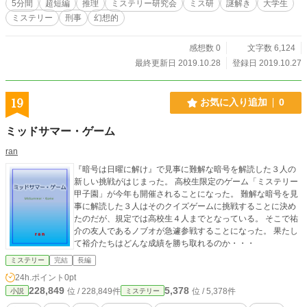
5分間
超短編
推理
ミステリー研究会
ミス研
謎解き
大学生
的な世界観や文章もお楽しみください。
ミステリー
刑事
幻想的
感想数 0
文字数 6,124
最終更新日 2019.10.28
登録日 2019.10.27
19
お気に入り追加
0
ミッドサマー・ゲーム
ran
『暗号は日曜に解け』で見事に難解な暗号を解読した３人の
新しい挑戦がはじまった。 高校生限定のゲーム「ミステリー
甲子園」が今年も開催されることになった。 難解な暗号を見
事に解読した３人はそのクイズゲームに挑戦することに決め
たのだが、規定では高校生４人までとなっている。 そこで祐
介の友人であるノブオが急遽参戦することになった。 果たし
て裕介たちはどんな成績を勝ち取れるのか・・・
ミステリー
完結
長編
24h.ポイント
0pt
228,849
5,378
位 / 228,849件
位 / 5,378件
小説
ミステリー