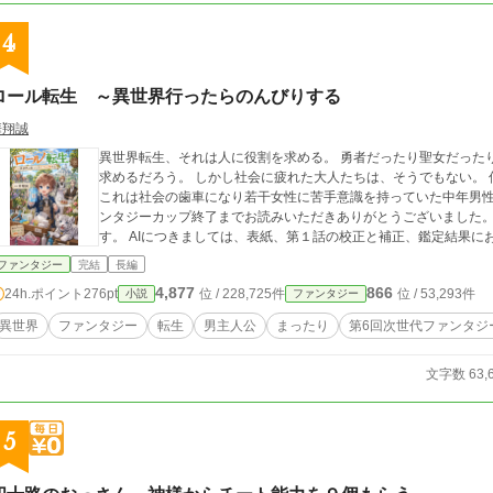
4
ロール転生 ～異世界行ったらのんびりする
華翔誠
異世界転生、それは人に役割を求める。 勇者だったり聖女だった
求めるだろう。 しかし社会に疲れた大人たちは、そうでもない。
これは社会の歯車になり若干女性に苦手意識を持っていた中年男性が異世界転生
ンタジーカップ終了までお読みいただきありがとうございました。
す。 AIにつきましては、表紙、第１話の校正と補正、鑑定結果
ファンタジー
完結
長編
4,877
866
24h.ポイント
276pt
位 / 228,725件
位 / 53,293件
小説
ファンタジー
異世界
ファンタジー
転生
男主人公
まったり
第6回次世代ファンタジ
文字数 63,
5