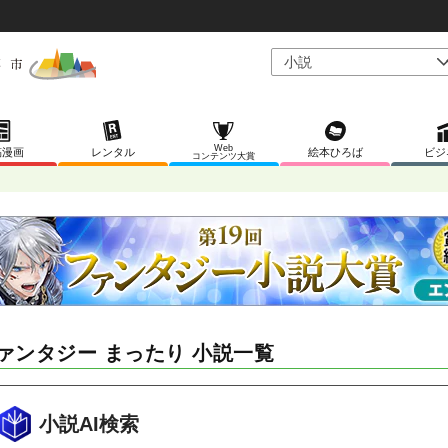
Web
稿漫画
レンタル
絵本ひろば
ビジ
コンテンツ大賞
ァンタジー まったり 小説一覧
小説AI検索