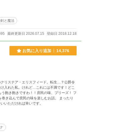
」 記憶を取り戻しチート使
されたりしてあげたり…… 自ら面倒事に突っ込
ひた走る！ 異世界で好きに生き
＿＿＿＿＿＿＿＿＿＿＿
剣と魔法
。 ＊第一部
いていて、作者も携帯でヨコ読みで見ているため、
695
最終更新日 2026.07.15
登録日 2018.12.18
くかったらごめんなさい。 ストーリーはゆっくり
お気に入り追加
14,376
のクリステア・エリスフィード。転生…？公爵令
受け入れた私。けれど…これには不満です！どこ
う飽き飽きですわ！！庶民の味、プリーズ！ フ
込んで庶民の味を楽しむお話。 まったり
合いいただければ幸いです。
ナ