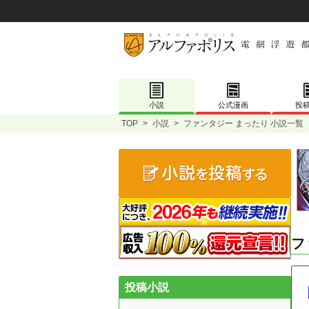
小説
公式漫画
投
TOP
>
小説
>
ファンタジー まったり 小説一覧
フ
投稿小説