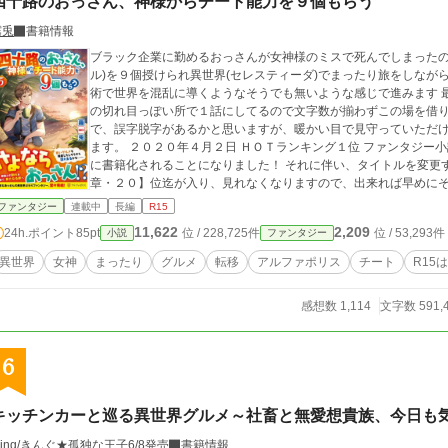
四十路のおっさん、神様からチート能力を９個もらう
霧兎
書籍情報
ブラック企業に勤めるおっさんが女神様のミスで死んでしまったの
ル)を９個授けられ異世界(セレスティーダ)でまったり旅をしなが
術で世界を混乱に導くようなそうでも無いような感じで進みます 最
の切れ目っぽい所で１話にしてるので文字数が揃わずこの場を借りて謝罪します( ﾉ;_
で、誤字脱字があるかと思いますが、暖かい目で見守っていただけたら幸いです。 投稿間
ます。 ２０２０年４月２日 ＨＯＴランキング１位 ファンタジー小説部門１位になりました‼️ ２０２０年８月の下旬
に書籍化されることになりました！ それに伴い、タイトルを変更
章・２０】位迄が入り、見れなくなりますので、出来れば早めにそこまで
題：四十路のおっさん、神様からチート能力(スキル)を９個貰い異世界のグルメを
ファンタジー
連載中
長編
R15
YAデイリーランキングにランクイン
11,622
2,209
24h.ポイント
85pt
位 / 228,725件
位 / 53,293件
小説
ファンタジー
異世界
女神
まったり
グルメ
転移
アルファポリス
チート
R15
感想数 1,114
文字数 591,
6
キッチンカーと巡る異世界グルメ～社畜と無愛想貴族、今日も
-ing/きんぐ★孤独な王子6/8発売
書籍情報