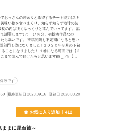
でおっさんの若返りと希望するチート能力(スキ
ら美味い物を食べまくり、知らず知らず地球の技
初の内は凄くゆっくりと進んでいってます。 話
 _)ﾉ 何分、初投稿作品なの
隔も不定期になると思い
することになりました！ １巻になる範囲では【２
読んで頂けたらと思いますm(._.)m 【旧
満喫する！】 ８月２５日TSUTA
しました(^^ゞ これからも応援よろしくお願い致します( ﾉ_ _)ﾉ
は保険です
450
最終更新日 2023.09.16
登録日 2020.03.20
お気に入り追加
412
気ままに屋台旅～