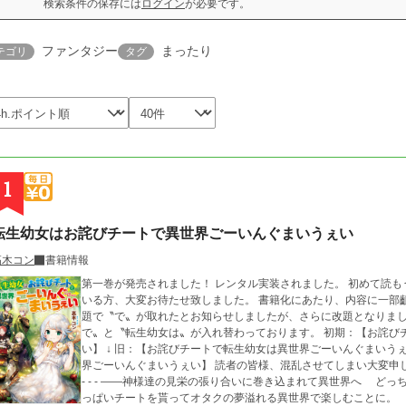
検索条件の保存には
ログイン
が必要です。
ファンタジー
まったり
テゴリ
タグ
1
転生幼女はお詫びチートで異世界ごーいんぐまいうぇい
高木コン
書籍情報
第一巻が発売されました！ レンタル実装されました。 初めて読
いる方、大変お待たせ致しました。 書籍化にあたり、内容に一部齟齬が生じておりますことをご了承ください。 改
題で〝で〟が取れたとお知らせしましたが、さらに改題となりまし
で〟と〝転生幼女は〟が入れ替わっております。 初期：【お詫びチートで転生幼女は異世界でごーいんぐまいうぇ
い】 ↓ 旧：【お詫びチートで転生幼女は異世界ごーいんぐまいうぇ
界ごーいんぐまいうぇい】 読者の皆様、混乱させてしまい大変申し訳ありません。 ✂︎- - - - - - - -キリトリ- - - - - - - -
- - - ――神様達の見栄の張り合いに巻き込まれて異世界へ どっちが仕事出来るとかどうでもいい！ お詫びにい
っぱいチートを貰ってオタクの夢溢れる異世界で楽しむことに。 グ