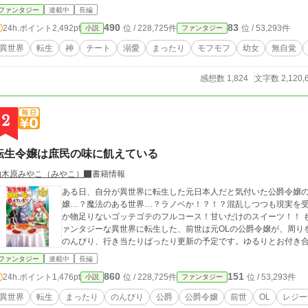
目覚めた時状況がおかしい！。 神に会ったなんて記憶はないし、場所は……「森!?
ファンタジー
連載中
長編
いつつ権力は拒否！（希望） 過保護な周りに見守られ、お世話
490
83
24h.ポイント
2,492pt
位 / 228,725件
位 / 53,293件
小説
ファンタジー
んでいったり、巻き込まれたり、流されたりといろいろやらかしつつも我が道を
ていいと神様達から言質ももらい、冒険者を楽しみながらごーいんぐまいうぇい！ ＿＿＿
異世界
転生
神
チート
溺愛
まったり
モフモフ
幼女
無自覚
＿＿＿＿＿＿ 1/6 hotに取り上げて頂きました！ ありがとうございます！ ＊お知らせは近況ボードにて
完結済み。 異世界あるあるのよく有るチート物です。 携帯で書
感想数 1,824
文字数 2,120,
改行など読みやすくするために頻繁に使っています。 逆に読みに
めです。 温かい目で見守っていただけると嬉しいです。
2
転生令嬢は庶民の味に飢えている
柚木原みやこ（みやこ）
書籍情報
ある日、自分が異世界に転生した元日本人だと気付いた公爵令嬢
嬢…？魔法のある世界…？ラノベか！？！？混乱しつつも現実を
か物足りないゴッテゴテのフルコース！甘いだけのスイーツ！！ も
ァンタジーな異世界に転生した、前世は元OLの公爵令嬢が、周りを巻き
のんびり、行き当たりばったり更新の予定です。ゆるりとお付き
ファンタジー
連載中
長編
860
151
24h.ポイント
1,476pt
位 / 228,725件
位 / 53,293件
小説
ファンタジー
異世界
転生
まったり
のんびり
公爵
公爵令嬢
前世
OL
レジー