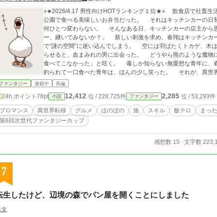
⭐︎★2026/4.17 男性向けHOTランキング１位★⭐︎ 飲食店で社畜生活を送る風間春翔の唯一の癒しは、オフィス街の
公園で食べる美味しいお弁当だった。 それはキッチンカーの日
何ひとつ変わらない。 そんなある日、キッチンカーの店主から思いがけない
ー、継いでみないか？」 新しい刺激を求め、春翔はキッチンカーを引き継ぎ出店場所の確認に向かうが、途中
で“謎の空間”に迷い込んでしまう。 空には羽ばたくトカゲ、木は動き、動物
らせると、血まみれの男に出会った。 どうやら熊のような魔物に襲われたらしい。 助けた彼は「今まで毒しか
食べてこなかった」と呟く。 毒しか知らない無愛想な青年に、春翔が作ったのはチキン南蛮。 香ばしい匂いに
釣られて一口食べた青年は、ほんの少し笑った。 それが、異世界での“最初の一食”。 そして、キッチンカーで
生きるための“最初の一歩”だった。 現代のキッチンカーと異世界の文化が交わる、温かくて少し不思議な屋台
ファンタジー
連載中
長編
旅。 逃げ社畜と無愛想貴族、今日もどこかでひと稼ぎします。
12,412
2,285
24h.ポイント
78pt
位 / 228,725件
位 / 53,293件
小説
ファンタジー
ブロマンス
異世界転移
グルメ
ほのぼの
旅
スキル
飯テロ
まっ
第6回次世代ファンタジーカップ
感想数 15
文字数 223,
7
転生したけど、辺境の森でパン屋を開くことにしました
ホタ