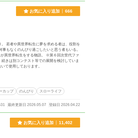
お気に入り追加
666
り。 若者や異世界転生に夢を求める者は、役割を
 何事もなくのんびり過ごしたいと思う者もいる。
をする物語。 ※第６回次世代ファ
 続きは別コンテスト等での展開を検討していま
において使用しております。
ーカップ
のんびり
スローライフ
631
最終更新日 2026.05.07
登録日 2026.04.22
お気に入り追加
11,402