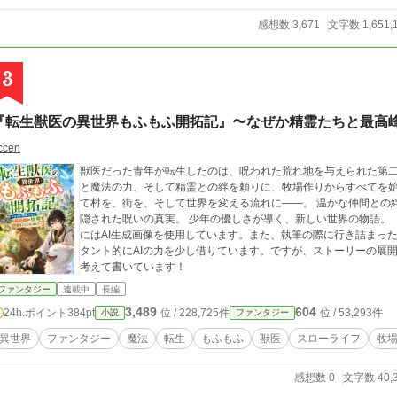
感想数 3,671
文字数 1,651,
3
『転生獣医の異世界もふもふ開拓記』〜なぜか精霊たちと最高
ccen
獣医だった青年が転生したのは、呪われた荒れ地を与えられた第二の人生。 草木も育たない地で、
と魔法の力、そして精霊との絆を頼りに、牧場作りからすべてを
て村を、街を、そして世界を変える流れに――。 温かな仲間との絆、魔法と発明が織りなすスローライフ、そして
隠された呪いの真実。 少年の優しさが導く、新しい世界の物語。 【毎日20時更新】 【読者の皆様へ】 本作の表紙
にはAI生成画像を使用しています。また、執筆の際に行き詰まっ
タント的にAIの力を少し借りています。ですが、ストーリーの展
考えて書いています！
ファンタジー
連載中
長編
3,489
604
24h.ポイント
384pt
位 / 228,725件
位 / 53,293件
小説
ファンタジー
異世界
ファンタジー
魔法
転生
もふもふ
獣医
スローライフ
牧
感想数 0
文字数 40,