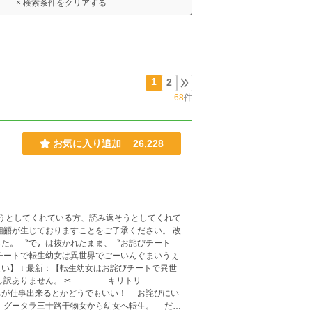
× 検索条件をクリアする
1
2
68
件
お気に入り追加
26,228
もうとしてくれている方、読み返そうとしてくれて
た。 〝で〟は抜かれたまま、〝お詫びチート
い】 ↓ 最新：【転生幼女はお詫びチートで異世
ータラ三十路干物女から幼女へ転生。 だが