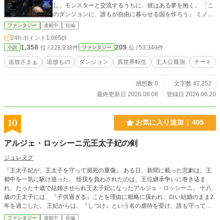
し、モンスターと交流するうちに、彼はある夢を抱く。 「こ
のダンジョンに、誰もが自由に暮らせる国を作ろう」 ミノタ
ウロスの小太郎をはじめとした仲間たちと共に始まる、迷宮
ファンタジー
連載中
短編
国家建国ファンタジー！ 月水金土 11時更新です。 ※今作は
24h.ポイント
1,065pt
表紙とあらすじにAIを使用しております。 構成や内容には使
1,358
209
位 / 228,938件
位 / 53,349件
小説
ファンタジー
用しておりません、作者の完全オリジナルです。
追放ざまぁ
追放もの
ダンジョン
異世界転生
主人公最強
チート
感想数 0
文字数 42,252
最終更新日 2026.08.08
登録日 2026.06.20
10
お気に入り追加
405
アルジェ・ロッシーニ元王太子妃の剣
ジュレヌク
『王太子妃が、王太子を守って瀕死の重傷』 ある日、新聞に載った悲劇は、王
都中を一気に駆け巡った。 怪我を負わされたのは、王位継承争いに巻き込ま
れ、たった十歳で結婚させられ王太子妃になったアルジェ・ロッシーニ。 十八
歳の王太子には、『子供過ぎる』ことを理由に粗略に扱われ、白い結婚のまま2
年を過ごした。 王妃からは、『しつけ』という名の虐待を受け、誰も守ってく
れない王宮で過ごしてきた。 そんな彼女が、愛おしくもない男のために、むざ
ファンタジー
連載中
長編