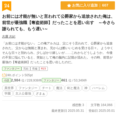
24
お気に入り追加
607
お前には才能が無いと言われて公爵家から追放された俺は、
前世が最強職【奪盗術師】だったことを思い出す ～今さら
謝られても、もう遅い～
志鷹 志紀
「お前には才能がない」 この俺アルカは、父にそう言われて、公爵家から追放
された。 父からは無能と蔑まれ、兄からは酷いいじめを受ける日々。 ようやく
そんな日々と別れられ、少しばかり嬉しいが……これからどうしようか。 今後
の不安に悩んでいると、突如として俺の脳内に記憶が流れた。 その時、前世が
最強の【奪盗術師】だったことを思い出したのだ。
ファンタジー
完結
長編
R15
24h.ポイント
505pt
2,984
461
位 / 228,938件
位 / 53,349件
小説
ファンタジー
異世界
ファンタジー
チート
魔法
剣と魔法
神
ハーレム
学園
主人公最強
ざまぁ
感想数 3
文字数 164,066
最終更新日 2025.05.31
登録日 2025.05.01