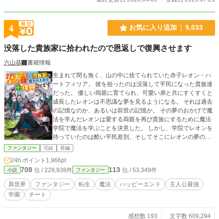
4
お気に入り追加
9,033
没落した貴族家に拾われたので恩返しで復興させます
六山葵
書籍情報
生まれて間も無く、山の中に捨てられていた赤子レオン・ハ
ートフィリア。 彼を拾ったのは没落して平民になった貴族達
だった。 優しい両親に育てられ、可愛い弟と共にすくすくと
成長したレオンは不思議な夢を見るようになる。 それは過去
の記憶なのか、あるいは前世の記憶か。 その夢のおかげで魔
法を学んだレオンは愛する両親を再び貴族にするために魔法
学院で魔法を学ぶことを決意した。 しかし、学院でレオンを
待っていたのは酷い平民差別。そしてそこにレオンの夢の謎
も交わって、彼の運命は大きく変わっていくことになるのだ
ファンタジー
完結
長編
った。 ※2025/12/31に書籍五巻以降の話を非公開に変更する
24h.ポイント
1,966pt
予定です。 詳細は近況ボードをご覧ください。
708
113
位 / 228,938件
位 / 53,349件
小説
ファンタジー
異世界
ファンタジー
転生
魔法
ハッピーエンド
主人公最強
学園
チート
感想数 193
文字数 609,294