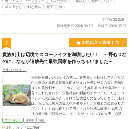
男主人公
ファンタジー
主人公最強
正体隠し
無双
バトル
成り上がり
剣と魔法
魔王
神
文字数 32,216
最終更新日 2026.08.10
登録日 2026.08.02
7
お気に入り追加
73
貴族剣士は辺境でスローライフを満喫したい！ ～野心０な
のに、なぜか追放先で最強国家を作っちゃいました～
七生（なお）。
伯爵家を継いだばかりの俺は、異世界から転移してきた祖父
から剣術と異世界知識を叩き込まれた野心ゼロの異世界転生
３世の貴族剣士。 「二ホン」という異世界の社会常識の中で
育てられたせいか、貴族社会に馴染めずボッチだったが、コ
ロシアムの試合がきっかけで辺境送りになってしまう。連れ
は、もふもふ尻尾の狐人執事モルトと、軍服姿の義妹セリス
だけ。しかも辺境伯として与えられた領地は砂漠と塩湖ばか
りの飛び地で領民ゼロ。 ところが、山エルフの女王、白狼族
の幼馴染、そして王都から追いかけてきた公爵令嬢まで加わ
ファンタジー
連載中
長編
って、辺境の領地はみるみる発展をとげることに。そして、
24h.ポイント
1,179pt