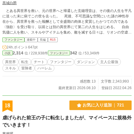
黒城白爵
とある異世界を救い、元の世界へと帰還した玄鐘理音は、その後の人生を平凡
に送った末に病でこの世を去った。 死後、不可思議な空間にいた謎の神性存
在から、異世界を救った報酬として全盛期の肉体と変質したかつての力である
〈強欲〉を受け取り、以前とは別の異世界にて第二の人生をはじめる。 自由
気儘に人を救い、スキルやアイテムを集め、敵を滅する日々は、リオンの空虚だ
った心を満たしていく。 黄金と力を蒐集し目指すは世界最高ランクの冒険
ファンタジー
連載中
長編
R15
者。 使命も宿命も無き救世の勇者は、今日も欲望と理性を秤にかけて我が道
24h.ポイント
647pt
を往く。 ※ 更新予定日は【月曜日】と【金曜日】です。 ※第301話から更新時
2,314
342
位 / 228,938件
位 / 53,349件
小説
ファンタジー
間を朝5時からに変更します。
異世界
転生
チート
ファンタジー
ダンジョン
主人公最強
スキル
冒険者
ハーレム
感想数 13
文字数 2,343,993
最終更新日 2026.08.10
登録日 2022.04.26
18
お気に入り追加
721
虐げられた前王の子に転生しましたが、マイペースに規格外
でいきます！
竜鳴躍