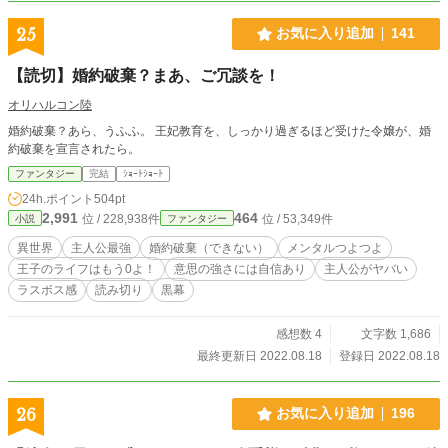
25
お気に入り追加
141
【読切】婚約破棄？まあ、ご冗談を！
オリハルコン陸
婚約破棄？あら、うふふ。 王妃教育を、しっかり過ぎるほど受けた令嬢が、婚
約破棄を宣言されたら。
ファンタジー
完結
ｼｮｰﾄｼｮｰﾄ
24h.ポイント
504pt
2,991
464
位 / 228,938件
位 / 53,349件
小説
ファンタジー
異世界
主人公最強
婚約破棄（できない）
メンタルつよつよ
王子のライフはもう0よ！
意思の強さには自信あり
主人公がヤバい
ラスボス感
読み切り
黒幕
感想数 4
文字数 1,686
最終更新日 2022.08.18
登録日 2022.08.18
26
お気に入り追加
196