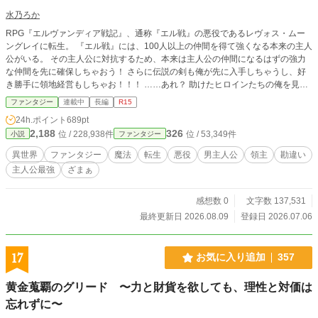
水乃ろか
RPG『エルヴァンディア戦記』、通称『エル戦』の悪役であるレヴォス・ムー
ングレイに転生。 『エル戦』には、100人以上の仲間を得て強くなる本来の主人
公がいる。 その主人公に対抗するため、本来は主人公の仲間になるはずの強力
な仲間を先に確保しちゃおう！ さらに伝説の剣も俺が先に入手しちゃうし、好
き勝手に領地経営もしちゃお！！！ ……あれ？ 助けたヒロインたちの俺を見る
目が、なんか重いんですけど……？ ※マルチ投稿しています。
ファンタジー
連載中
長編
R15
24h.ポイント
689pt
2,188
326
位 / 228,938件
位 / 53,349件
小説
ファンタジー
異世界
ファンタジー
魔法
転生
悪役
男主人公
領主
勘違い
主人公最強
ざまぁ
感想数 0
文字数 137,531
最終更新日 2026.08.09
登録日 2026.07.06
17
お気に入り追加
357
黄金蒐覇のグリード 〜力と財貨を欲しても、理性と対価は
忘れずに〜