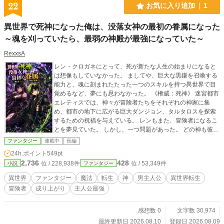
22
お気に入り追加
1
異世界で死神になった俺は、没落女神の最初の眷属になった
～魂を刈っていたら、最弱の神殿が最強になっていた～
RexxsA
レン・クロガネにとって、死が新たな人生の始まりになると
は想像もしていなかった。 ましてや、巨大な黒鎌を召喚する
能力と、魂に刻まれたたった一つのスキルを持つ異世界で目
覚めるなど、夢にも思わなかった。 《権威：死神》 迷宮都市
エレティスでは、神々が冒険者たちをそれぞれの神家に集
め、都市の地下に広がる巨大ダンジョン、タルタロスを探索
するための祝福を与えている。 レンもまた、冒険者になるこ
とを夢見ていた。 しかし、一つ問題があった。 どの神も彼に
祝福を与えることができないのだ。 彼の魂は、神々ですら理
ファンタジー
連載中
長編
解できない権威に既に属している。 幾度となく拒絶されたレ
24h.ポイント
549pt
ンは、ついにエレシュキガルという美しい死の女神に出会
2,736
428
位 / 228,938件
位 / 53,349件
小説
ファンタジー
う。彼女の神家は崩壊寸前だった。 彼女には金がなく、 信者
もおらず、 神殿は崩れかけていた。 そして、屋根は恐らく来
異世界
ファンタジー
魔法
転生
神
男主人公
異世界転生
るべき冬を越せないだろう。 こうして、必要に迫られ、好奇
冒険者
成り上がり
主人公最強
心に駆られ、そしていくつかの愚かな金銭判断が重なり、レ
ンはエレシュキガル家の初代一族となる。 新たな女神が暮ら
す境遇を知ったレンは、ごく単純な決断を下す。 タルタロス
感想数 0
文字数 30,974
へと足を踏み入れ、クエストをこなし、彼女にまともな住ま
最終更新日 2026.08.10
登録日 2026.08.09