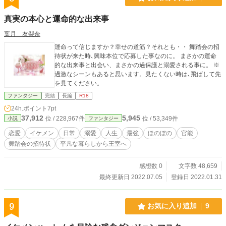
真実の本心と運命的な出来事
葉月 友梨奈
運命って信じますか？幸せの道筋？それとも・・ 舞踏会の招
待状が来た時､興味本位で応募した事なのに。 まさかの運命
的な出来事と出会い、まさかの過保護と溺愛される事に。 ※
過激なシーンもあると思います。見たくない時は､飛ばして先
を見てください。
ファンタジー
完結
長編
R18
24h.ポイント
7pt
37,912
5,945
位 / 228,967件
位 / 53,349件
小説
ファンタジー
恋愛
イケメン
日常
溺愛
人生
最強
ほのぼの
官能
舞踏会の招待状
平凡な暮らしから王室へ
感想数 0
文字数 48,659
最終更新日 2022.07.05
登録日 2022.01.31
9
お気に入り追加
9