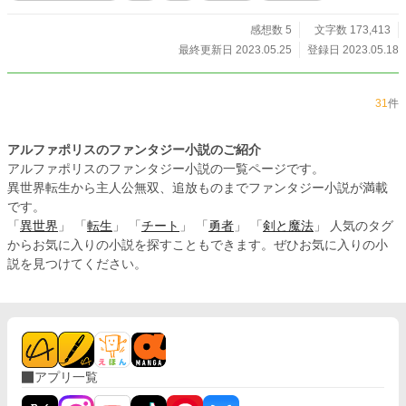
世界は個々の国が独自の性分化を持つ弱肉強食、まさに男性
に優遇されたような世界。 歯車はその一つ、レベロン王国の
感想数 5
文字数 173,413
少女が記憶を失った事から動き出す。 記憶もなく、魔法も使
最終更新日 2023.05.25
登録日 2023.05.18
えない彼女は、魔法が基盤のこの世界で幸せになれるのか？
さあ、不本意なこの世界で、生きる者たちの物語を始めよ
う。 1．作品の構成は異世界ダークファンタジーが基盤。そ
31
件
こにR18能力や設定、展開がある仕様です。エロメイン小説
ではありません。 2．構想段階でも超長編予定。第一章『王
国、離縁篇』完結済、第二章『皇国、慣らし五夜篇』はR18
アルファポリスのファンタジー小説のご紹介
設定基盤で進む物語で約50話位を予想しています。 3．最後
アルファポリスのファンタジー小説の一覧ページです。
に、キャラが多いです。特に変態が多めとなっています。特
異世界転生から主人公無双、追放ものまでファンタジー小説が満載
殊性癖を持っていたり、ドSだったり、とたまに出す閑話はコ
です。
ミカルですが物語の8割はシリアスで重めです。 では、ご準
「
異世界
」 「
転生
」 「
チート
」 「
勇者
」 「
剣と魔法
」 人気のタグ
備が出来ました方から。七つの国からなる不本意な世界へい
ってらっしゃいませ！ ・宰相セドリックをストーリーにした
からお気に入りの小説を探すこともできます。ぜひお気に入りの小
『白猫セシルは堕天使な宰相に囚われる』完結済、 ・MNで
説を見つけてください。
『不本意すぎるこの世界で』という題名で投稿中 https://novel
18.syosetu.com/n2302hx/
アプリ一覧