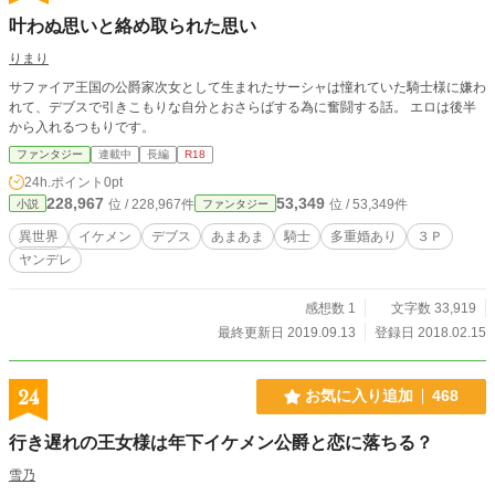
叶わぬ思いと絡め取られた思い
りまり
サファイア王国の公爵家次女として生まれたサーシャは憧れていた騎士様に嫌わ
れて、デブスで引きこもりな自分とおさらばする為に奮闘する話。 エロは後半
から入れるつもりです。
ファンタジー
連載中
長編
R18
24h.ポイント
0pt
228,967
53,349
位 / 228,967件
位 / 53,349件
小説
ファンタジー
異世界
イケメン
デブス
あまあま
騎士
多重婚あり
３Ｐ
ヤンデレ
感想数 1
文字数 33,919
最終更新日 2019.09.13
登録日 2018.02.15
24
お気に入り追加
468
行き遅れの王女様は年下イケメン公爵と恋に落ちる？
雪乃