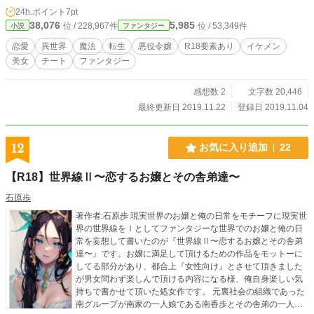
す!!⚠
24h.ポイント
7pt
38,076
5,985
位 / 228,967件
位 / 53,349件
小説
ファンタジー
恋愛
異世界
魔法
転生
悪役令嬢
R18要素あり
イケメン
美女
チート
ファンタジー
感想数 2
文字数 20,446
最終更新日 2019.11.22
登録日 2019.11.04
12
お気に入り追加
22
【R18】世界線Ⅱ〜恋するお嬢とその舎弟達〜
石原歩
著作者:石原歩 現実世界のお嬢と俺の日常をモチーフに現実世
界の世界線をⅠとしてファンタジーな世界でのお嬢と俺の日
常を妄想して書いたのが『世界線Ⅱ〜恋するお嬢とその舎弟
達〜』です。お嬢に満足して頂けるための作品をモットーに
してる部分があり、都合上『女性向け』とさせて頂きました
が男女問わず楽しんで頂ける内容になる様、俺自身楽しい気
持ちで書かせて頂いた処女作です。 元裏社会の組織であった
南グループが南家の一人娘である南香歩とその舎弟の一人で