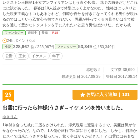
レクストン王国第1王女アンフィリアンはもう直ぐ40歳。 花？の独身だけどこれ
には訳があった。 容姿は10人並みで体型はふくよかなのだ。 性格ははっきりと
した現実主義なトコもあるけれど、何時か自分を好きになってくれる男性が現れ
るのでは…という乙女心も捨てきれない。 両親が持ってくるお見合いは全て彼
女を通して豊かなレクストンを手に入れたいと思う男性ばかりだ。 だから彼女
は見合いがくるたびに断っていたのだ。 だが今夜姪の社交界デビューの舞踏会
ファンタジー
連載中
長編
R18
が開かれる。 どうせ自分は壁の花…？なのに両親は出席を命じる。 見栄を張る
24h.ポイント
0pt
為だけの夜会なのに…と不服ながらも出席した夜会で彼女は…。
228,967
53,349
位 / 228,967件
位 / 53,349件
小説
ファンタジー
公爵
王女
イケメン
年下
感想数 5
文字数 38,690
最終更新日 2017.08.29
登録日 2017.08.14
25
お気に入り追加
101
出雲に行ったら神様(うさぎ→イケメン)を拾いました。
ゆきりん
1年付き合った彼に二股をかけられた。浮気現場に遭遇するまで、美亜は気が付
かなかったのだ。なので、1人傷心旅行で出雲に行く事にした。 しかし、何故か
ヒスイで出来たうさぎを拾ったら、驚く事ばかりが起きた！？ 出雲には有名な