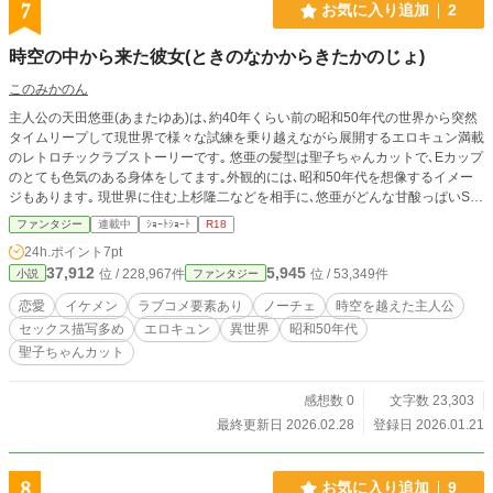
7
お気に入り追加
2
時空の中から来た彼女(ときのなかからきたかのじょ)
このみかのん
主人公の天田悠亜(あまたゆあ)は､約40年くらい前の昭和50年代の世界から突然
タイムリープして現世界で様々な試練を乗り越えながら展開するエロキュン満載
のレトロチックラブストーリーです｡ 悠亜の髪型は聖子ちゃんカットで､Eカップ
のとても色気のある身体をしてます｡外観的には､昭和50年代を想像するイメー
ジもあります｡ 現世界に住む上杉隆二などを相手に､悠亜がどんな甘酸っぱいSE
Xを魅せるのか楽しみです｡
ファンタジー
連載中
ｼｮｰﾄｼｮｰﾄ
R18
24h.ポイント
7pt
37,912
5,945
位 / 228,967件
位 / 53,349件
小説
ファンタジー
恋愛
イケメン
ラブコメ要素あり
ノーチェ
時空を越えた主人公
セックス描写多め
エロキュン
異世界
昭和50年代
聖子ちゃんカット
感想数 0
文字数 23,303
最終更新日 2026.02.28
登録日 2026.01.21
8
お気に入り追加
9