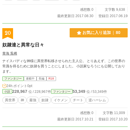
感想数 0
文字数 9,638
最終更新日 2017.08.30
登録日 2017.06.19
20
お気に入り追加
80
奴隷達と異常な日々
青海 兎稀
ナイスバディな神様に異世界転移させられた主人公。 とりあえず、この世界の
常識を得るために奴隷を買うことにしました。 小説家なろうにも公開しており
ます。
ファンタジー
連載中
長編
R18
24h.ポイント
0pt
228,967
53,349
位 / 228,967件
位 / 53,349件
小説
ファンタジー
異世界
神
最強
奴隷
イケメン
チート
逆ハーレム
感想数 0
文字数 11,009
最終更新日 2017.10.21
登録日 2017.10.20