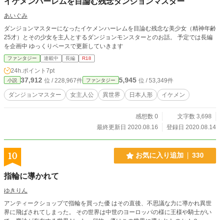
イケメンハーレムを目論む残念ダンジョンマスター
あいぐみ
ダンジョンマスターになったイケメンハーレムを目論む残念な美少女（精神年齢
25才）とその少女を主人とするダンジョンモンスターとのお話。 予定では長編
を企画中 ゆっくりペースで更新していきます
ファンタジー
連載中
長編
R18
24h.ポイント
7pt
37,912
5,945
位 / 228,967件
位 / 53,349件
小説
ファンタジー
ダンジョンマスター
女主人公
異世界
日本人形
イケメン
感想数 0
文字数 3,698
最終更新日 2020.08.16
登録日 2020.08.14
10
お気に入り追加
330
指輪に導かれて
ゆきりん
アンティークショップで指輪を買った優 はその直後、不思議な力に導かれ異世
界に飛ばされてしまった。 その世界は中世のヨーロッパの様に王様や騎士がい