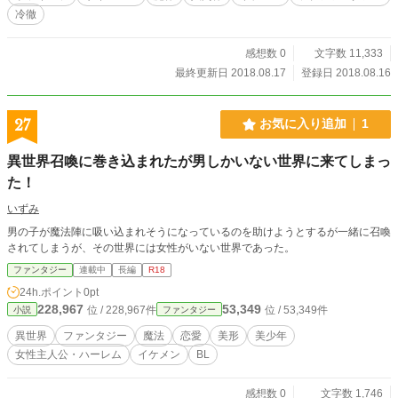
冷徹
感想数 0
文字数 11,333
最終更新日 2018.08.17
登録日 2018.08.16
27
お気に入り追加
1
異世界召喚に巻き込まれたが男しかいない世界に来てしまっ
た！
いずみ
男の子が魔法陣に吸い込まれそうになっているのを助けようとするが一緒に召喚
されてしまうが、その世界には女性がいない世界であった。
ファンタジー
連載中
長編
R18
24h.ポイント
0pt
228,967
53,349
位 / 228,967件
位 / 53,349件
小説
ファンタジー
異世界
ファンタジー
魔法
恋愛
美形
美少年
女性主人公・ハーレム
イケメン
BL
感想数 0
文字数 1,746