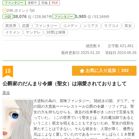
ある田本黎によって革命が起きた後の世界の物語。南グルー
ファンタジー
連載中
長編
R18
プの舎弟はS級舎弟からF級舎弟までランク付けされており、
24h.ポイント
7pt
主人公の田本黎はS級舎弟で、南香歩を『お嬢』として慕って
38,076
5,985
位 / 228,967件
位 / 53,349件
小説
ファンタジー
いる。革命後の南グループは定められた十の掟に従って活動
する団体である。 南グループの舎弟のランクは以下の通りで
異世界
恋愛
ファンタジー
コメディ
シリアス
ラブコメ
美女
ある。 S級舎弟 南グループにおける最も位の高い舎弟で通称
イケメン
ヤンデレ
18禁は保険
四天王と呼ばれる4人で構成されており、それぞれ存在意義が
明確になっている者や、自由に行動する者、存在自体が謎の
者など様々である。 A級舎弟 南グループにおける四天王を除
感想数 9
文字数 421,461
く最上位の舎弟で、戦闘力、知識、管理能力などあらゆる分
最終更新日 2025.01.20
登録日 2024.06.26
野において才能的に優れている。100人程度で構成されてい
る。F級舎弟の研修、B級舎弟以下のチーム構成などが許され
ている。A級舎弟に昇格するにはその自身の才能から溢れる戦
13
お気に入り追加
392
闘、知能などの分野から生じる舎弟管理等総合的な能力が要
求されるが作中ではお嬢の独断で推薦されることも少なくな
公爵家のだんまり令嬢（聖女）は溺愛されておりまして
い。 B級舎弟 推薦でC級舎弟から与えられた厳しい試験を行
うことを提案され、同意し、試験に合格することでC級から
茶歩
昇格可能。1000人程度で構成されている。戦闘力や知能など
大逆転の為の、冒険ファンタジー。 陸続きの国、ダリア。そ
何れかの分野において事実上トップクラスに位置する舎弟。
の国の大貴族ーーーレストール公爵の令嬢・ソフィアは、聖
C級舎弟 推薦でD級舎弟から与えられた昇格試験を行うこと
女の力を持ちながらも、過去の出来事がきっかけで言葉を失
を提案され、同意し、試験に合格することでD級から昇格可
っていた。（この世界でいう聖女とは、大白魔法師であると
能。4000人程度で構成されている。A級、B級舎弟の補佐など
いうこと）呪文を唱えることもできないため、聖女の役割を
を行う。ある程度舎弟として信頼のおける段階で、戦闘力が
果たすことはできない。そんな彼女を、人望が厚く、優秀な
なくても事実上この段階までであれば昇格可能。ただし、あ
兄はこよなく愛していたのであるーーー ※しばらく１８禁要
る程度戦闘力のある者が多い。 D級舎弟 任意でE級舎弟から