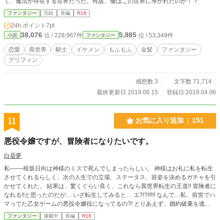
て、魔法が存在する世界だった。何故、優はこの世界に導かれたのか！？
ファンタジー
完結
長編
R18
24h.ポイント
7pt
38,076
5,985
位 / 228,967件
位 / 53,349件
小説
ファンタジー
恋愛
異世界
騎士
イケメン
もふもふ
金髪
ファンタジー
グリフィン
感想数 3
文字数 71,714
最終更新日 2019.06.15
登録日 2019.04.06
11
お気に入り追加
151
悪役令嬢ですが、冒険者になりたいです。
白昼夢
私───桜坂日向は神様のミスで死んでしまったらしい。 神様はお礼に私を転生
させてくれるらしく、次の人生での立場、ステータス、容姿を決めるガチャを引
かせてくれた。 結果は…驚くぐらい良く、これなら異世界転生の王道!! 冒険者に
なれる!!と思ったのだが… いざ転生してみると… エ?!?!!!!! なんで…私、前世でハ
マってた乙女ゲームの悪役令嬢役になってるの?! とりあえず、婚約破棄を逃れ
つつ… 冒険者になります☆ やっぱり夢は諦めきれん!! ⚠たまにR18あるかもで
ファンタジー
連載中
長編
R18