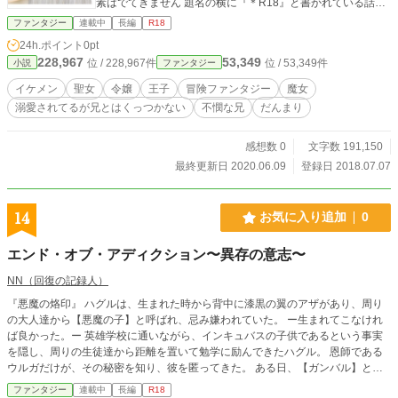
素はでてきません 題名の横に『＊R18』と書かれている話は
最短で半年で昇格試験を受ける権利が得られる。試験内容は
文字通りR18です。 長くゆっくり仕上げていきます。他作品
自身の得意分野などから選択が可能で、それに応じた試験が
ファンタジー
連載中
長編
R18
に浮気して更新まばらだったり急に更新続けたりします。ま
行われ、合格することによって昇格可能。10000人程度で構
24h.ポイント
0pt
だ全然終わらないです‥。 ゆっくりお付き合い頂ければ幸い
成されている。 E級舎弟 試用期間を終えた事実上の舎弟の最
228,967
53,349
位 / 228,967件
位 / 53,349件
小説
ファンタジー
です。
初の段階。F級舎弟期間に十の掟に基づいて試用期間が完了す
れば、戦闘力、知力など関係なく自動的に誰でもなれる。10
イケメン
聖女
令嬢
王子
冒険ファンタジー
魔女
0000人以上存在する。 F級舎弟 舎弟になる前の試用期間であ
溺愛されてるが兄とはくっつかない
不憫な兄
だんまり
るため厳密には舎弟ではない。試用期間は概ね1年程度と定め
られており、1日の活動内容の報告を担当のA級舎弟以上の者
感想数 0
文字数 191,150
に行う。
最終更新日 2020.06.09
登録日 2018.07.07
14
お気に入り追加
0
エンド・オブ・アディクション〜異存の意志〜
NN（回復の記録人）
『悪魔の烙印』 ハグルは、生まれた時から背中に漆黒の翼のアザがあり、周り
の大人達から【悪魔の子】と呼ばれ、忌み嫌われていた。 ー生まれてこなけれ
ば良かった。ー 英雄学校に通いながら、インキュバスの子供であるという事実
を隠し、周りの生徒達から距離を置いて勉学に励んできたハグル。 恩師である
ウルガだけが、その秘密を知り、彼を匿ってきた。 ある日、【ガンバル】とい
う寄生植物が街に出現し、人々の脳を侵食するという事件が起こる。 寄生植物
ファンタジー
連載中
長編
R18