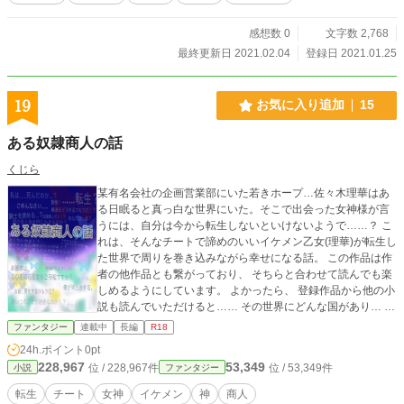
感想数 0
文字数 2,768
最終更新日 2021.02.04
登録日 2021.01.25
19
お気に入り追加
15
ある奴隷商人の話
くじら
某有名会社の企画営業部にいた若きホープ…佐々木理華はあ
る日眠ると真っ白な世界にいた。そこで出会った女神様が言
うには、自分は今から転生しないといけないようで……？ こ
れは、そんなチートで諦めのいいイケメン乙女(理華)が転生し
た世界で周りを巻き込みながら幸せになる話。 この作品は作
者の他作品とも繋がっており、 そちらと合わせて読んでも楽
しめるようにしています。 よかったら、 登録作品から他の小
説も読んでいただけると…… その世界にどんな国があり… ど
んな文化や宗教を持っているのかが分かりやすいと思いま
ファンタジー
連載中
長編
R18
す。 お時間があり、それに加えて面白そうでしたら… お気に
24h.ポイント
0pt
入り☆を押していただけますと 小説の更新が伝わりやすくな
228,967
53,349
位 / 228,967件
位 / 53,349件
小説
ファンタジー
ります!!!! 不定期更新で大変申し訳ございません (´；ω；｀)
転生
チート
女神
イケメン
神
商人