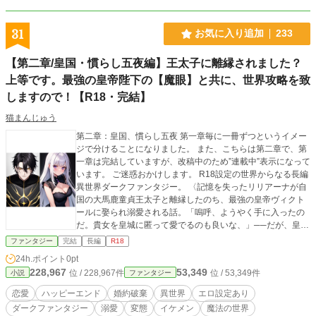
31
お気に入り追加
233
【第二章/皇国・慣らし五夜編】王太子に離縁されました？
上等です。最強の皇帝陛下の【魔眼】と共に、世界攻略を致
しますので！【R18・完結】
猫まんじゅう
第二章：皇国、慣らし五夜 第一章毎に一冊ずつというイメー
ジで分けることになりました。 また、こちらは第二章で、第
一章は完結していますが、改稿中のため”連載中”表示になって
います。 ご迷惑おかけします。 R18設定の世界からなる長編
異世界ダークファンタジー。 〈記憶を失ったリリアーナが自
国の大馬鹿童貞王太子と離縁したのち、最強の皇帝ヴィクト
ールに娶られ溺愛される話。「嗚呼、ようやく手に入ったの
だ。貴女を皇城に匿って愛でるのも良いな、」──だが、皇国
で彼女を待っていたのは『慣らし五夜』──初夜の前に三人の
ファンタジー
完結
長編
R18
男性により身体を慣らす儀式だった。〉 此処は魔法の存在す
24h.ポイント
0pt
る世界。 ルドアニア皇国、レベロン王国、ドラファルト竜王
228,967
53,349
位 / 228,967件
位 / 53,349件
小説
ファンタジー
国、魅惑の国アクアビアン、エルフの郷、ドワーフの地下都
市。 この7つの国からなるその世界を、人はこう呼ぶ。 そ
恋愛
ハッピーエンド
婚約破棄
異世界
エロ設定あり
う、『不本意すぎる世界、』と。 互いの国は付かず離れずで
ダークファンタジー
溺愛
変態
イケメン
魔法の世界
協力関係にはなく、女を巡り男の戦いが繰り広げられるこの