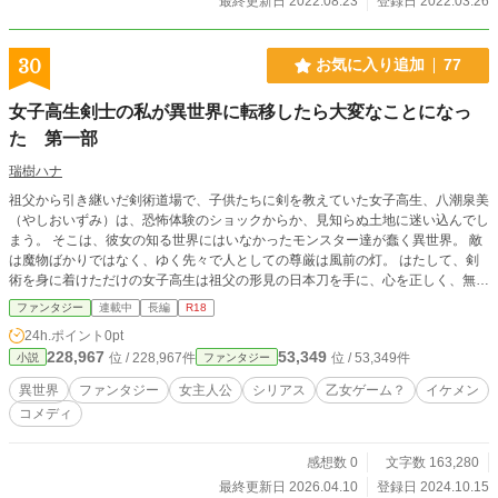
最終更新日 2022.08.23
登録日 2022.03.26
30
お気に入り追加
77
女子高生剣士の私が異世界に転移したら大変なことになっ
た 第一部
瑞樹ハナ
祖父から引き継いだ剣術道場で、子供たちに剣を教えていた女子高生、八潮泉美
（やしおいずみ）は、恐怖体験のショックからか、見知らぬ土地に迷い込んでし
まう。 そこは、彼女の知る世界にはいなかったモンスター達が蠢く異世界。 敵
は魔物ばかりではなく、ゆく先々で人としての尊厳は風前の灯。 はたして、剣
術を身に着けただけの女子高生は祖父の形見の日本刀を手に、心を正しく、無事
に生還できるのか······。 根っ子はシリアス、三分の一はコメディ、もう三分の
ファンタジー
連載中
長編
R18
一はお下品（18禁）、そんな内容になっています。
24h.ポイント
0pt
228,967
53,349
位 / 228,967件
位 / 53,349件
小説
ファンタジー
異世界
ファンタジー
女主人公
シリアス
乙女ゲーム？
イケメン
コメディ
感想数 0
文字数 163,280
最終更新日 2026.04.10
登録日 2024.10.15