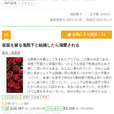
婚約破棄
イケメン
感想数 0
文字数 29,614
最終更新日 2025.12.28
登録日 2025.05.17
16
お気に入り追加
21
仮面を被る鬼陛下と結婚したら溺愛される
葉月 友梨奈
公爵家の令嬢として生まれたアリアは､この家の次女である。
清楚で可愛さと綺麗が混じったような容姿で性格は控えめで
優しく思いやりもある。みんなに慕われていた。それとは反
対に長女ジュリアは我儘に育ち両親もバカが付くほど可愛が
っていた。金遣いも派手で自分が1番綺麗で異性は当たり前の
ように振り向くと思っていた。ジュリアは容姿は派手で美人
だから皆んなに口説かれる。見合い話も来ていた。社交界だ
けでは素を出さないでいた。自分が気に入った紳士たちは
次々と床を共にして遊んでいる。性格も自分の思い通りにい
ファンタジー
連載中
短編
R18
かないと気にくわないし､特に次女のアリアには罵倒を浴びせ
24h.ポイント
0pt
ている。服で見えない部分はジュリアの暴力行為で傷だらけ
228,967
53,349
位 / 228,967件
位 / 53,349件
小説
ファンタジー
だった。家族とこの家に支える人たちしか本当の事はしらな