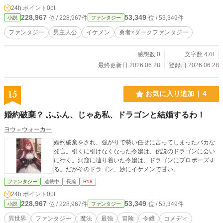
達が飛ばした胞子は人間の体内に侵入し、脳を侵食しコントロール下に置くのだ
24h.ポイント
0pt
が、、、。
228,967
53,349
位 / 228,967件
位 / 53,349件
小説
ファンタジー
ファンタジー
男主人公
イケメン
勇者×ダークファンタジー
感想数 0
文字数 478
最終更新日 2026.06.28
登録日 2026.06.28
15
お気に入り追加
4
婚約破棄？ ふふん、じゃあ私、ドラゴンと結婚するわ！
ヨウ＝ウォーカー
婚約破棄をされ、強がりで勢い任せに言ってしまったバカな
発言。引くに引けなくなった令嬢は、伝説のドラゴンに会い
に行く。洞窟に辿り着いた令嬢は、ドラゴンにプロポーズす
る。だがそのドラゴン、妙にイケメンで甘い。
ファンタジー
連載中
長編
R18
24h.ポイント
0pt
228,967
53,349
位 / 228,967件
位 / 53,349件
小説
ファンタジー
異世界
ファンタジー
魔法
最強
冒険
令嬢
コメディ