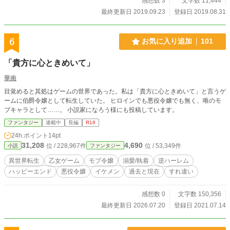
感想数 3
文字数 11,444
最終更新日 2019.09.23
登録日 2019.08.31
6
お気に入り追加
101
「貴方に心ときめいて」
華南
目覚めると其処はゲームの世界であった。私は「貴方に心ときめいて」と言うゲ
ームに伯爵令嬢として転生していた。 ヒロインでも悪役令嬢でも無く、唯のモ
ブキャラとして……。 小説家になろう様にも投稿しています。
ファンタジー
連載中
長編
R18
24h.ポイント
14pt
31,208
4,690
位 / 228,967件
位 / 53,349件
小説
ファンタジー
異世界転生
乙女ゲーム
モブ令嬢
溺愛/執着
逆ハーレム
ハッピーエンド
悪役令嬢
イケメン
過去と現在
すれ違い
感想数 0
文字数 150,356
最終更新日 2026.07.20
登録日 2021.07.14