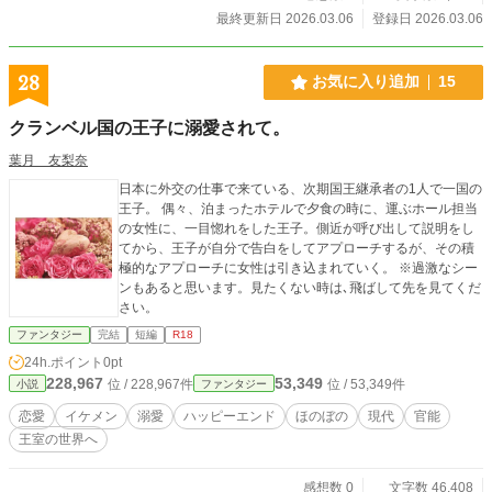
最終更新日 2026.03.06
登録日 2026.03.06
28
お気に入り追加
15
クランベル国の王子に溺愛されて。
葉月 友梨奈
日本に外交の仕事で来ている、次期国王継承者の1人で一国の
王子。 偶々、泊まったホテルで夕食の時に、運ぶホール担当
の女性に、一目惚れをした王子。側近が呼び出して説明をし
てから、王子が自分で告白をしてアプローチするが、その積
極的なアプローチに女性は引き込まれていく。 ※過激なシー
ンもあると思います。見たくない時は､飛ばして先を見てくだ
さい。
ファンタジー
完結
短編
R18
24h.ポイント
0pt
228,967
53,349
位 / 228,967件
位 / 53,349件
小説
ファンタジー
恋愛
イケメン
溺愛
ハッピーエンド
ほのぼの
現代
官能
王室の世界へ
感想数 0
文字数 46,408