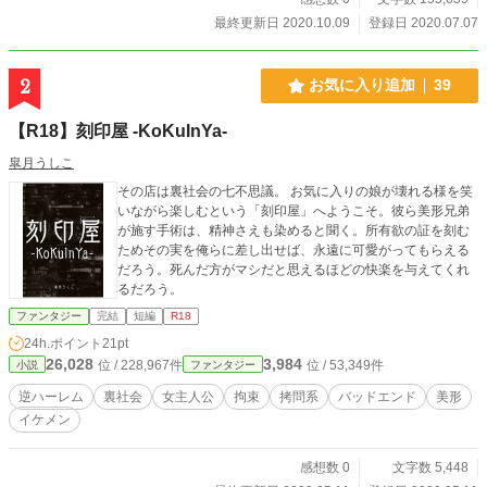
ている。 ・イケメン施術師 大人気オイルマッサージ店の受付
最終更新日 2020.10.09
登録日 2020.07.07
兼施術師。 腕の良さとその甘いマスクから女性客のリピート
必至である。 アステリアの最初の施術を担当。 ・肥満施術師
大人気オイルマッサージ店の知らざれる裏の施術師。 見た目
2
お気に入り追加
39
が醜悪で女性には生理的に受け付けられないような容姿のた
めか表に出てくることはないが、彼の施術を受けたことがあ
【R18】刻印屋 -KoKuInYa-
る女性客のリピート指名率は９０％を超えるという。 シルフ
ィの最初の施術を担当。 ・アルバード シルフィ、アステリア
皐月うしこ
の幼馴染。 アステリアの恋人で、故郷の村で彼女らを待って
その店は裏社会の七不思議。 お気に入りの娘が壊れる様を笑
いる。
いながら楽しむという「刻印屋」へようこそ。彼ら美形兄弟
が施す手術は、精神さえも染めると聞く。所有欲の証を刻む
ためその実を俺らに差し出せば、永遠に可愛がってもらえる
だろう。死んだ方がマシだと思えるほどの快楽を与えてくれ
るだろう。
ファンタジー
完結
短編
R18
24h.ポイント
21pt
26,028
3,984
位 / 228,967件
位 / 53,349件
小説
ファンタジー
逆ハーレム
裏社会
女主人公
拘束
拷問系
バッドエンド
美形
イケメン
感想数 0
文字数 5,448