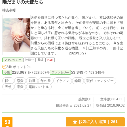
陽だまりの天使たち
神楽冬呼
天使を前世に持つ者たちが集う、陽だまり。 葵は偶然その扉
を開き、ある青年と出会う。 その青年が記憶の中に眠る『誰
か』と重なる時、全てが動き出していく。 前世とは何か。 前
世と同じ相手に惹かれる気持ちが本物なのか。 それぞれの葛
藤の中、揺れ動く互いの距離。 現世と前世が入り交じる中、
前世からの因縁により葵は命を狙われることになる。 今を生
きる天使たちの前世を巡る物語。 ※訂正加筆の為、一部非公
開にしています。 2020/10/27
ファンタジー
連載中
長編
R18
24h.ポイント
0pt
228,967
53,349
位 / 228,967件
位 / 53,349件
小説
ファンタジー
転生
恋愛
前世
年の差
イケメン
輪廻
現代ファンタジー
天使
溺愛
超能力バトル
感想数 0
文字数 88,411
最終更新日 2021.02.27
登録日 2018.09.02
23
お気に入り追加
261