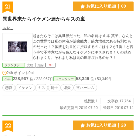
21
お気に入り追加
69
異世界来たらイケメン達からキスの嵐
あやこ
起きたらそこは異世界だった。私の名前は 山本 英子。なんと
この世界では私の体液が治癒能力、筋力増強のある特別なも
のだった！？体液を効果的に摂取するのにはキスが1番！と言
う事で不本意ながら色んなイケメンにキスされまくりの舐め
られまくり。それより私は元の世界戻れるのか？！
ファンタジー
完結
短編
R18
24h.ポイント
0pt
228,967
53,349
位 / 228,967件
位 / 53,349件
小説
ファンタジー
恋愛
イケメン
キス
騎士
溺愛
逆ハーレム
感想数 1
文字数 17,764
最終更新日 2019.07.20
登録日 2019.07.14
22
お気に入り追加
28