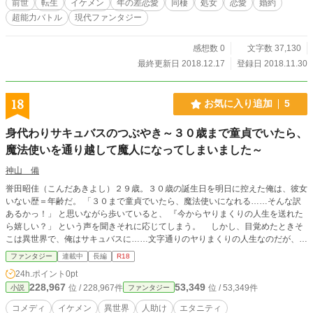
前世
転生
イケメン
年の差恋愛
同棲
処女
恋愛
婚約
超能力バトル
現代ファンタジー
感想数 0
文字数 37,130
最終更新日 2018.12.17
登録日 2018.11.30
18
お気に入り追加
5
身代わりサキュバスのつぶやき～３０歳まで童貞でいたら、
魔法使いを通り越して魔人になってしまいました～
神山 備
誉田昭佳（こんだあきよし）２９歳。３０歳の誕生日を明日に控えた俺は、彼女
いない歴＝年齢だ。 「３０まで童貞でいたら、魔法使いになれる……そんな訳
あるかっ！」 と思いながら歩いていると、 『今からヤりまくりの人生を送れた
ら嬉しい？」 という声を聞きそれに応じてしまう。 しかし、目覚めたときそ
こは異世界で、俺はサキュバスに……文字通りのヤりまくりの人生なのだが、な
んかおかしいなって思うのは俺のわがままだろうか。
ファンタジー
連載中
長編
R18
24h.ポイント
0pt
228,967
53,349
位 / 228,967件
位 / 53,349件
小説
ファンタジー
コメディ
イケメン
異世界
人助け
エタニティ