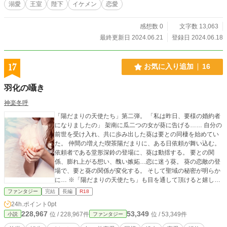
い。皆んな止められないでいた。両親はジュリアの味方しか
溺愛
王室
陛下
イケメン
恋愛
しない。
感想数 0
文字数 13,063
最終更新日 2024.06.21
登録日 2024.06.18
17
お気に入り追加
16
羽化の囁き
神楽冬呼
「陽だまりの天使たち」第二弾。 「私は昨日、要様の婚約者
になりましたの」 架南に瓜二つの女が葵に告げる…… 自分の
前世を受け入れ、共に歩み出した葵は要との同棲を始めてい
た。 仲間の増えた喫茶陽だまりに、ある日依頼が舞い込む。
依頼者である堂形深鈴の登場に、葵は動揺する。 要との関
係、膨れ上がる想い、醜い嫉妬…恋に迷う葵。 葵の恋敵の登
場で、要と葵の関係が変化する。 そして聖域の秘密が明らか
に… ※「陽だまりの天使たち」も目を通して頂けると嬉しい
です。
ファンタジー
完結
長編
R18
24h.ポイント
0pt
228,967
53,349
位 / 228,967件
位 / 53,349件
小説
ファンタジー