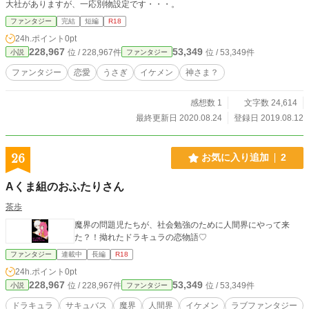
大社がありますが、一応別物設定です・・・。
ファンタジー
完結
短編
R18
24h.ポイント
0pt
228,967
53,349
位 / 228,967件
位 / 53,349件
小説
ファンタジー
ファンタジー
恋愛
うさぎ
イケメン
神さま？
感想数 1
文字数 24,614
最終更新日 2020.08.24
登録日 2019.08.12
26
お気に入り追加
2
Aくま組のおふたりさん
茶歩
魔界の問題児たちが、社会勉強のために人間界にやって来
た？！拗れたドラキュラの恋物語♡
ファンタジー
連載中
長編
R18
24h.ポイント
0pt
228,967
53,349
位 / 228,967件
位 / 53,349件
小説
ファンタジー
ドラキュラ
サキュバス
魔界
人間界
イケメン
ラブファンタジー