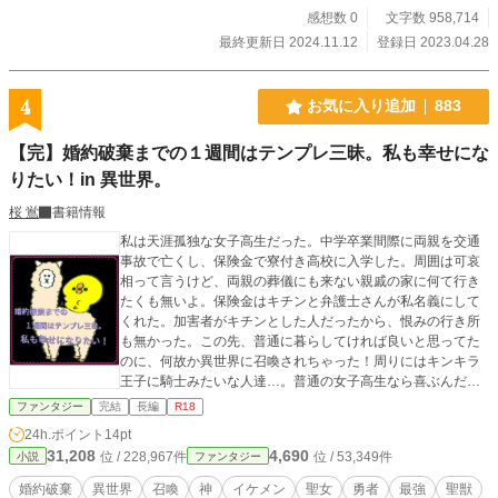
る彼等はそれすら気付けない。 それ程までに麗しい彼女には、決して露呈され
感想数 0
文字数 958,714
ることが許されない秘密があった。 果たしてそれは一体─
最終更新日 2024.11.12
登録日 2023.04.28
4
お気に入り追加
883
【完】婚約破棄までの１週間はテンプレ三昧。私も幸せにな
りたい！in 異世界。
桜 鴬
書籍情報
私は天涯孤独な女子高生だった。中学卒業間際に両親を交通
事故で亡くし、保険金で寮付き高校に入学した。周囲は可哀
相って言うけど、両親の葬儀にも来ない親戚の家に何て行き
たくも無いよ。保険金はキチンと弁護士さんが私名義にして
くれた。加害者がキチンとした人だったから、恨みの行き所
も無かった。この先、普通に暮らしてければ良いと思ってた
のに、何故か異世界に召喚されちゃった！周りにはキンキラ
王子に騎士みたいな人達…。普通の女子高生なら喜ぶんだろ
うな。でも私はテンプレ嫌いなんだよね。元に戻して！数千
ファンタジー
完結
長編
R18
万の保険金どうなるの？私が死んだら親戚に行くんだよね？
24h.ポイント
14pt
しかも召喚した王子に拒否られた。なのに戻れない？なら勝
31,208
4,690
位 / 228,967件
位 / 53,349件
小説
ファンタジー
手にさせて貰います。女々しい王子なんて此方から願い下げ
よ。私は私だけをを愛してくれる、優しい旦那を探しに行き
婚約破棄
異世界
召喚
神
イケメン
聖女
勇者
最強
聖獣