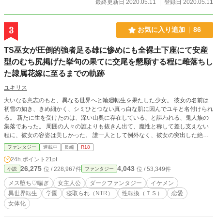
最終更新日 2020.05.11
登録日 2020.05.11
3
お気に入り追加
86
TS巫女が圧倒的強者足る雄に惨めにも全裸土下座にて安産
型のむち尻掲げた挙句の果てに交尾を懇願する程に雌落ちし
た隷属花嫁に至るまでの軌跡
ユキリス
大いなる意志のもと、異なる世界へと輪廻転生を果たした少女。 彼女の名前は
初雪の如き、きめ細かく、シミひとつない真っ白な肌に因んでユキと名付けられ
る。 新たに生を受けたのは、深い山奥に存在している、と謳われる、鬼人族の
集落であった。 周囲の人々の誰よりも抜きん出て、魔性と称して差し支えない
程に、彼女の容姿は美しかった。 誰一人として例外なく、彼女の突出した絶世
の美貌に瞳を奪われる。 老若男女問わず、その類い希なる神秘的なまでに美し
ファンタジー
連載中
長編
R18
い容貌に魅了された。 漆黒の艶やかな、腰元まで伸ばされた、癖一つないサラ
24h.ポイント
21pt
サラとした美しい長髪。 切り揃えられた髪に隠れた形の良い眉の下には、黒曜
26,275
4,043
位 / 228,967件
位 / 53,349件
小説
ファンタジー
石の如く輝く、美しい切長の瞳。 涼やかな目元は理知的な人物像が透けて見
え、それだけである種のカリスマ性を誇る彼女は、人々からの羨望の対象だっ
メス堕ち♡喘ぎ
女主人公
ダークファンタジー
イケメン
た。 長い睫毛に彩られた、その大きな瞳に魅入られた男たちは例外なく、彼女
異世界転生
学園
寝取られ（NTR）
性転換（ＴＳ）
恋愛
の虜となった。 その対になる瞳の中央を、スラリと通る鼻筋。 白磁の如く、シ
女体化
ミひとつない肌の上には薄桃色の艶やかな唇が、より一層魔性とも称するべき色
香を漂わせていた。 虜になった男達を無意識に弄び、彼女の手玉にとられてい