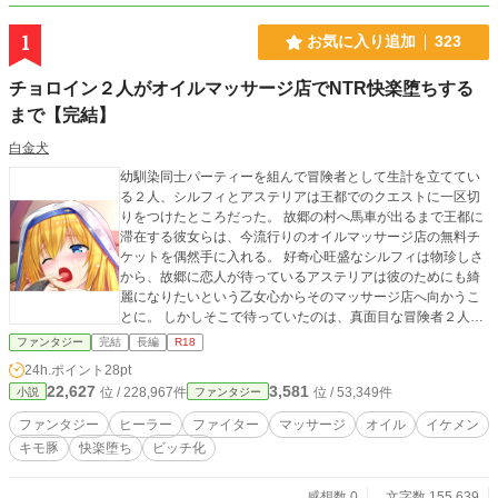
1
お気に入り追加
323
チョロイン２人がオイルマッサージ店でNTR快楽堕ちする
まで【完結】
白金犬
幼馴染同士パーティーを組んで冒険者として生計を立ててい
る２人、シルフィとアステリアは王都でのクエストに一区切
りをつけたところだった。 故郷の村へ馬車が出るまで王都に
滞在する彼女らは、今流行りのオイルマッサージ店の無料チ
ケットを偶然手に入れる。 好奇心旺盛なシルフィは物珍しさ
から、故郷に恋人が待っているアステリアは彼のためにも綺
麗になりたいという乙女心からそのマッサージ店へ向かうこ
とに。 しかしそこで待っていたのは、真面目な冒険者２人を
快楽を貪る雌へと変貌させる、甘くてドロドロとした淫猥な
ファンタジー
完結
長編
R18
施術だった。 シルフィとアステリアは故郷に戻ることも忘れ
24h.ポイント
28pt
てーー ★登場人物紹介★ ・シルフィ ファイターとして前衛
22,627
3,581
位 / 228,967件
位 / 53,349件
小説
ファンタジー
を支える元気っ子。 元気活発で天真爛漫なその性格で相棒の
アステリアを引っ張っていく。 特定の相手がいたことはない
ファンタジー
ヒーラー
ファイター
マッサージ
オイル
イケメン
が、人知れず恋に恋い焦がれている。 ・アステリア（アステ
キモ豚
快楽堕ち
ビッチ化
ィ） ヒーラーとして前衛で戦うシルフィを支える少女。 真面
目で誠実。優しい性格で、誰に対しても物腰が柔らかい。 シ
ルフィと他にもう１人いる幼馴染が恋人で、故郷の村で待っ
感想数 0
文字数 155,639