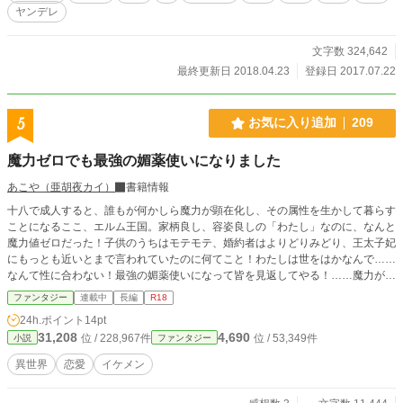
ますよ～だ！ 異世界トリップ定番の、婚約破棄まで１週間。
ヤンデレ
テンプレ沢山こなしたよ。神様にも会ってキューピットもし
た。私も異世界で幸せになりた～い。 R15→R18（R18必
要？）恋愛→ファンタジー。設定一部弄りました。m(__)m
文字数 324,642
最終更新日 2018.04.23
登録日 2017.07.22
5
お気に入り追加
209
魔力ゼロでも最強の媚薬使いになりました
あこや（亜胡夜カイ）
書籍情報
十八で成人すると、誰もが何かしら魔力が顕在化し、その属性を生かして暮らす
ことになるここ、エルム王国。家柄良し、容姿良しの「わたし」なのに、なんと
魔力値ゼロだった！子供のうちはモテモテ、婚約者はよりどりみどり、王太子妃
にもっとも近いとまで言われていたのに何てこと！わたしは世をはかなんで……
なんて性に合わない！最強の媚薬使いになって皆を見返してやる！……魔力が無
くて凹む代わりに斜めの方向で奮闘するご令嬢のお話。
ファンタジー
連載中
長編
R18
24h.ポイント
14pt
31,208
4,690
位 / 228,967件
位 / 53,349件
小説
ファンタジー
異世界
恋愛
イケメン