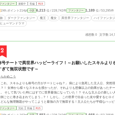
まる。 ※人の死や差別表現、残酷な表現が一部含まれます。 苦手な方はご注意ください。 ＊＊＊ ※他サイトで
ファンタジー
連載中
長編
R15
も公開しています。 ※作品及び作品情報について、予告なく加筆
6,213
1,189
24h.ポイント
214pt
位 / 228,742件
位 / 53,295件
小説
ファンタジー
部となります。
旅
ダークファンタジー
魔王
魔女
異世界ファンタジー
ハイファンタ
ヒューマンドラマ
感想数 0
文字数 14,
2
称号チートで異世界ハッピーライフ！～お願いしたスキルより
すぎて無双状態です～
しらかめこう
れ、スキルよりも称号の方がチートじゃね？」 病により急死した主人公、突然現れた女神によって異世界へと転生すること
授かったが、それよりも想像以上の効果があったチート称号によって超ハイスピードで強くなってい
っていた！？ そんな主人公の新しい人生が平穏であるはずもなく、行く先々で様々な
とに巻き込まれてしまう...？！ しかし、この世界で出会った友や愛するヒロインたちとの幸せで平穏な生活を手に入れるため
にどんな無理難題がやってこようと最強の力で無双する！主人公たちが平穏なハッピーエ
生の王道を行く最強無双劇！！！ ときにのんびり！そしてシリアス。楽しい異世界ライフのスタート
ファンタジー
完結
長編
R15
ヨム等、各種投稿サイトにて連載中。毎週金・土・日の18時ごろに最新話を投稿予
7,853
1,668
24h.ポイント
163pt
小説
ファンタジー