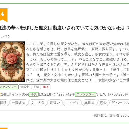
4
魔法の華～転移した魔女は勘違いされていても気づかないわよ
マカロン
ここに、美しく怪しい魔女がいた。 彼女は町の皆が恋い焦がれる
ろしさを感じさせ、時には男を無邪気に、妖艶に振り回す。すべ
も、俺たちは彼女に愛を囁く。彼女を護る。彼女に従う。それが
「えっ、ちょっと待って……？」 やることなすこと勘違いされる、 不憫な異世界に飛ばされた女性のお話。 剣や
ら盾やら出てくるこの世界。ふと起きればそんな世界へ迷い込んで
フここに極まれり！！ しかも女性が少なく貴重っ！！？転生して
っ!? え、魔女？女神？ちがいます普通の人間の女の子です！誰一人本
けば、森の奥の大きな館に住む魔女となり……女性の少ないこの
人も踊り出す。 コミカル要素、ミュージカル要素満載！そんなラブコメ小説。 王族、貴族、精
ファンタジー
連載中
長編
R15
んでもござれ！
19,218
3,176
24h.ポイント
35pt
位 / 228,742件
位 / 53,295件
小説
ファンタジー
転移
一妻多夫
女主人公
勘違い
コメディ
異世界
恋愛
逆ハーレ
感想数 1
文字数 336,