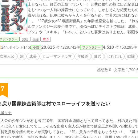
士となった。師匠の王黎（ワンリー）と共に修行の旅に出た紀更
をしつつも一人前の操言士になっていく。しかしそんな紀更たち
織が現れる。紀更は彼らから人々を守るため、世界の謎に触れな
―。 「17歳少女×28歳護衛傭兵」の年齢差恋愛を軸にした、「旅をする仲間がやがて世界を救う」というオリジナ
ルファンタジー恋愛小説です。RPGっぽいテイストで戦闘、成長
プン」や「スキル」「レベル」といった要素はありません。戦闘や
定をしています。他サイトにも掲載あり。更新予定等の詳細は近況ボードにて。 「RPGっぽ
ファンタジー
完結
長編
R15
差男女の恋愛を楽しみつつ、たっぷりの文章量でがっつり異世界
29,615
4,510
24h.ポイント
14pt
位 / 228,742件
位 / 53,295件
小説
ファンタジー
後まで書き上げているので絶対にエタりません。どうぞ安心して
女主人公
旅
成長
ヒューマンドラマ
年齢差
傭兵
じれじれ
戦闘
感想数 0
文字数 1,790,
7
出戻り国家錬金術師は村でスローライフを送りたい
月城キナ
人公の少年ジンが村を出て10年。 国家錬金術師となって帰ってきた。 村の見た目は、あまり変わっていないようでも、そこに住む
色々と変化してて…… そんな出戻り主人公が故郷で錬金工房を開いて生活していこうと思っていた矢先。王都で付き合ってい
乏貴族令嬢の元カノが突撃してきた。 「私に貴方の子種をちょうだい！」 「嫌です」 恋に仕事に夢にと忙しい田舎ライフを送る
青年ジンの物語。 ※話を改稿しました。内容が若干変わったり、登場人物が増え