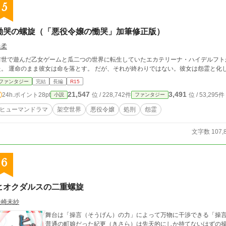
5
慟哭の螺旋（「悪役令嬢の慟哭」加筆修正版）
浜柔
前世で遊んだ乙女ゲームと瓜二つの世界に転生していたエカテリーナ・ハイデルフト
た。 運命のまま彼女は命を落とす。 だが、それが終わりではない。彼女は怨霊と化
ファンタジー
完結
長編
R15
21,547
3,491
24h.ポイント
28pt
位 / 228,742件
位 / 53,295件
小説
ファンタジー
ヒューマンドラマ
架空世界
悪役令嬢
処刑
怨霊
文字数 107,
6
ヒオクダルスの二重螺旋
矢崎未紗
舞台は「操言（そうげん）の力」によって万物に干渉できる「操
普通の町娘だった紀更（きさら）は先天的にしか持てないはずの