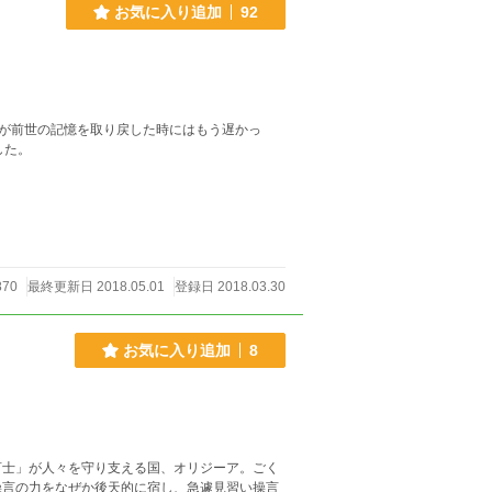
お気に入り追加
92
が前世の記憶を取り戻した時にはもう遅かっ
した。
870
最終更新日 2018.05.01
登録日 2018.03.30
お気に入り追加
8
言士」が人々を守り支える国、オリジーア。ごく
操言の力をなぜか後天的に宿し、急遽見習い操言