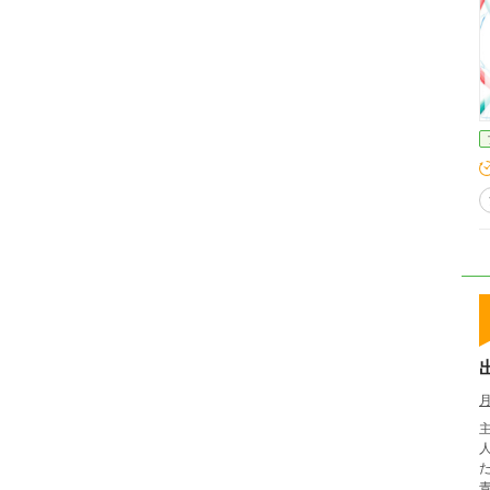
主
人々は
た貧