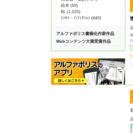
絵本 (59)
BL (1,020)
ｴｯｾｲ・ﾉﾝﾌｨｸｼｮﾝ (840)
アルファポリス書籍化作家作品
Webコンテンツ大賞受賞作品