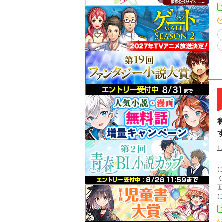
「こ
に？！ 女神から様々なスキルを
く。 そして気づいた時にはすでに世界最強にな
面倒ご
転