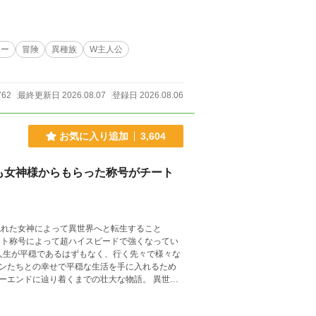
修正を行います。 ※こちらは長編シリーズの第一
ジー
冒険
異種族
W主人公
762
最終更新日 2026.08.07
登録日 2026.08.06
お気に入り追加
3,604
も女神様からもらった称号がチート
ンドに辿り着くまでの壮大な物語。 異世界
だ！！ 小説家になろう、カク
定！！