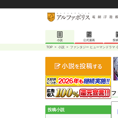
小説
公式漫画
投
TOP
>
小説
>
ファンタジー ヒューマンドラマ 
フ
投稿小説