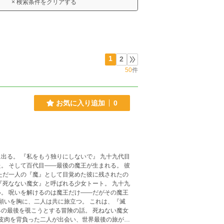
× 検索条件をクリアする
1
2
50
件
お気に入り追加
0
 九十九代目
。 そして百代目――最後の魔王が生まれる。 彼
ただ一人の『魔』として目覚めた彼に残されたの
。 呪いを解けるのは魔王だけ――だがその魔王
覗こうとする冒険の話。 死ねない魔女