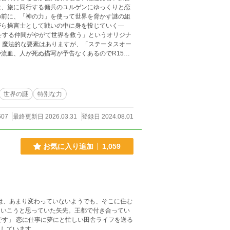
は、旅に同行する傭兵のユルゲンにゆっくりと恋
の前に、「神の力」を使って世界を脅かす謎の組
がら操言士として戦いの中に身を投じていく―
、魔法的な要素はありますが、「ステータスオー
流血、人が死ぬ描写が予告なくあるのでR15指
い世界観と展開で年の
に浸りたい」という方に刺さるかと思います。最
お読みください。
世界の謎
特別な力
607
最終更新日 2026.03.31
登録日 2024.08.01
お気に入り追加
1,059
たりしています。