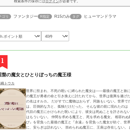
検索条件の保存には
ログイン
が必要です。
ファンタジー
R15のみ
ヒューマンドラマ
テゴリ
R指定
タグ
1
涅槃の魔女とひとりぼっちの魔王様
三嶋トウカ
世界に拒まれ、不死の呪いに縛られた魔女は――最後の魔王と旅に出る。 『私をもう独りにしないで』
の魔王が勇者の命と引き換えに討たれてから、世界は復興を遂げた
の名はオルカ。 だがすでに魔物はおらず、同族もいない。世界で
は、圧倒的な力と、孤独だけだった。 そんな彼の前に現れたのは『死なない魔女』と呼ばれる少女トート。 九十九
代目の魔王にかけられた呪いにより、彼女は死ぬことを許されない
はもういない。 仲間を求める魔王と、死を求める魔女。 相容れぬ願いを胸に、二人は共に旅立つ。 これは、『滅
び』を背負った最後の魔王と『永遠』を背負った魔女が紡ぐ、世界の最後を
に、安らぎは訪れない。 崇められぬ魔王に、王座は存在しない。 皮肉を背負った二人が出会い、世界最後の旅が始