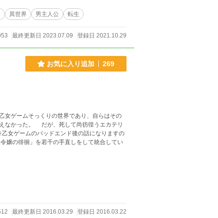
マ
異世界
男主人公
転生
953
最終更新日 2023.07.09
登録日 2021.10.29
お気に入り追加
269
乙女ゲームそっくりの世界であり、自らはその
えなかった。 だが、死して尚彷徨うエカテリ
役令嬢の徘徊」を若干の手直しをして統合してい
512
最終更新日 2016.03.29
登録日 2016.03.22