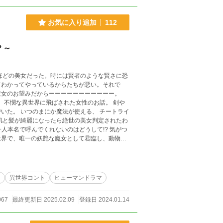
お気に入り追加
112
？～
ほどの美女だった。時には賢者のような賢さに恐
てわかってやっているからたちが悪い。それで
彼女のお望みだからーーーーーーーーーーー。
いた。 いつのまにか魔法が使える、 チートライ
肌と髪が綺麗になったら絶世の美女判定されたわ
名で呼んでくれないのはどうして!? 気がつ
世界で、唯一の妖艶な魔女として君臨し、動物も
霊、魔神、弟子…な
ム
異世界コント
ヒューマンドラマ
067
最終更新日 2025.02.09
登録日 2024.01.14