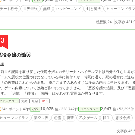
位 / 228,742件
位 / 53,295件
チート称号
世界最強
無双
ハッピーエンド
剣と魔法
ヒューマンドラ
感想数 24
文字数 431,
3
悪役令嬢の慟哭
浜柔
前世の記憶を取り戻した侯爵令嬢エカテリーナ・ハイデルフトは自分の住む世界が
ゲームで悪役の位置づけになっている事に気付くが、時既に遅く、死の運命には逆ら
復讐はこれから始まる。 ※ここまでのあらすじは序章の内容に当たります。 ※乙女ゲームのバッドエンド後の話になりますの
で、ゲーム内容については殆ど作中に出てきません。 「悪役令嬢の追憶」及び「悪
ます。 「追憶」「徘徊」「慟哭」はそれぞれ雰囲気が異なります。
ファンタジー
完結
短編
R15
16,975
2,947
24h.ポイント
42pt
位 / 228,742件
位 / 53,295件
小説
ファンタジー
ヒューマンドラマ
架空世界
怨霊
復讐
乙女ゲーム
転生
悪役令嬢
文字数 46,