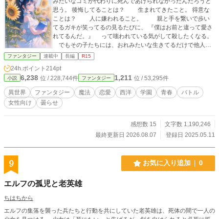
みたいなゴミが代わりに死んであげられなかったんだろうと
思う。 後悔してることは？ 生まれてきたこと。 得意な
ことは？ 人に嫌われること。 親と手を繋いで歩い
てるガキが笑ってるの見るたびに、 『僕はお前と違って愛さ
れてるんだ。』 って嗤われている気がして殺したくなる。
でもその子たちには、おれみたいな生きてるだけで他人に
不幸を吐き散らかすクズにはなってほしくない。 生まれた
ファンタジー
連載中
長編
R15
時から見た目がいい奴は嫌いだ。だけど美しくなろうともが
24h.ポイント
214pt
いてる人は好き。 なんで、おれなんかよりずっとずっとや
6,238
1,211
位 / 228,744件
位 / 53,295件
小説
ファンタジー
さしくて、愛されてて友達もいて、生きる価値がある人が毎
日死んでる？ 金持ちが憎い、人間が嫌い。皆に俺がいる最
異世界
ファンタジー
魔法
恋愛
西洋
学園
青春
バトル
底辺まで落ちてきてほしい。 だけどくるしい人を助けた
女性向け
曇らせ
い。ニンゲン共のせいで人間じゃなくなった人を救いたい。
けれども金が無いから養ってもあげられない。 人は貰った
ことがない物は与えられない。だからおれはつらい人に愛を
感想数 15
文字数 1,190,246
あげられない。金も美も。 だけどどんなに自分を嫌って
最終更新日 2026.08.07
登録日 2025.05.11
も、いつでももっとゴミみたいなおれがいるから安心してほ
しい。いちばん下からいつも『おれは味方だ』って叫んで
る。 嫌われてて金もなくて気持ち悪くて、 『ありがとう』
9
お気に入り追加
0
も『ごめんなさい』も 声がちいさくて言えないおれができる
のは――。 《――主人公の遺書より。》 ●主人公が愛を求
エルフの孤児と老英雄
めて足掻く《バトルファンタジー悲喜劇》 ●イギリスのオッ
クスフォードで、文学を学んでいたときに書いた、英語の詩
ちはちから
のノベライズ ●二章の学園編から本格的にバトル展開 ※難解
エルフの集落を襲った兵たちと行動を共にしていた老英雄は、死体の間で一人の
という声があったので、第2章から読みやすいように文章のス