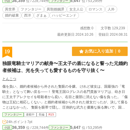
36,359
5,647
位 / 228,744件
位 / 53,295件
小説
ファンタジー
異世界
ファンタジー
異類婚姻譚
女主人公
ロマンス
人外
婚約破棄
西洋
ざまぁ
ハッピーエンド
感想数 0
文字数 129,239
最終更新日 2024.10.26
登録日 2024.08.31
19
お気に入り追加
0
独眼竜騎士マリアの献身〜王太子の盾になると誓った元婚約
者候補は、光を失っても愛するものを守り抜く〜
とんこつ
傷を負い、婚約者候補から外された隻眼の令嬢。 けれど彼女は、国最強の「竜
騎士」となって舞い戻る――！ 聖竜王国ログレスの名門貴族マリアは、幼き日
に王太子アレクセイを暗殺者から庇い、右目と腹部に消えない傷を負った。「傷
物は王妃に相応しくない」と婚約者候補から外された彼女だったが、決して腐る
ことはなかった。 隻眼を眼帯で隠し、圧倒的な武力と優雅な振る舞いで、国を
守る「独眼竜騎士」となったのだ。 「国の為、王家の為、殿下の為に、この身
ファンタジー
連載中
長編
R15
が盾になるなら安いものですわ」 しかし、新たに現れた隣国の王女エリザベー
24h.ポイント
7pt
トにより、マリアは理不尽な選択を迫られる。 「騎士を辞めるか、辺境の最前
36,359
5,647
位 / 228,744件
位 / 53,295件
小説
ファンタジー
線へ消えるか。…それとも」 愛する王太子と国の未来を守るため、マリアは自