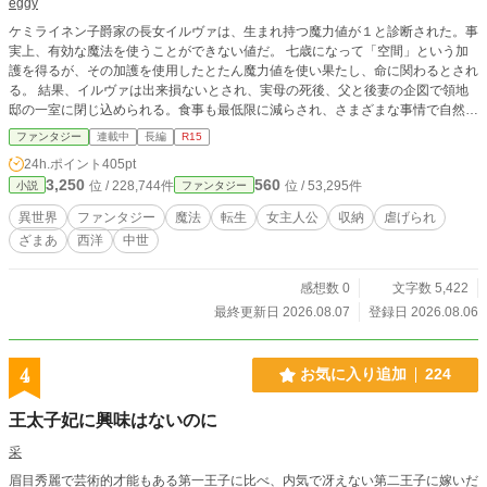
eggy
ケミライネン子爵家の長女イルヴァは、生まれ持つ魔力値が１と診断された。事
実上、有効な魔法を使うことができない値だ。 七歳になって「空間」という加
護を得るが、その加護を使用したとたん魔力値を使い果たし、命に関わるとされ
る。 結果、イルヴァは出来損ないとされ、実母の死後、父と後妻の企図で領地
邸の一室に閉じ込められる。食事も最低限に減らされ、さまざまな事情で自然死
を願われているらしい。 餓死寸前に追い込まれたイルヴァは、命をかけた選択
ファンタジー
連載中
長編
R15
を決意する。
24h.ポイント
405pt
3,250
560
位 / 228,744件
位 / 53,295件
小説
ファンタジー
異世界
ファンタジー
魔法
転生
女主人公
収納
虐げられ
ざまあ
西洋
中世
感想数 0
文字数 5,422
最終更新日 2026.08.07
登録日 2026.08.06
4
お気に入り追加
224
王太子妃に興味はないのに
采
眉目秀麗で芸術的才能もある第一王子に比べ、内気で冴えない第二王子に嫁いだ