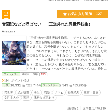
15
お気に入り追加
127
奮闘記などと呼ばない （王道外れた異世界転生）
Anastasia
”王道”外れた異世界転生物語。 チートもない。ありきた
りな、魔法も魔術も魔物もいない。これまたありきたりな公
爵令嬢でも、悪役令嬢でもない。ヒロインでもモブでもな
い。 ついでに言うが、これまた、あまりにありきたりな設
定の喪女でもない。 それなのに、なぜ私が異世界転生
者……?! この世界で生きていかなければならない現実に、
もう、立ち止まらない、後ろを振り向かない、前を進んで行
くだけ！ セシル・ベルバートの異世界サバイバル。絶対に
生き抜いて、生き延びてみせます！ （本編概要）セシル・ヘ
ファンタジー
連載中
長編
R15
ルバートはノーウッド王国ヘルバート伯爵家の長女である。
24h.ポイント
42pt
長く――無駄で――それでも必要だった7年をやーっと経て、
16,931
2,949
位 / 228,744件
位 / 53,295件
小説
ファンタジー
嫌悪している侯爵家嫡男、ジョーランからの婚約破棄宣言
で、待ちに待った婚約解消を勝ちとった。 17歳の最後の年
異世界
婚約破棄
転生
恋愛
ザマぁ
勧善懲悪
王宮・貴族
である。 でも、セシルには秘密がある。 セシルは前世の
女性主人公
西洋
残酷な描写あり
記憶を持つ、異世界転生者、とういことだ。 “異世界転生
者”の“王道”外れて、さっぱり理由が当てはまらない謎の状
況。 なのに、なぜ、現世の私が異世界転生?! なにがどう
感想数 1
文字数 1,470,330