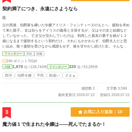
契約満了につき、永遠にさようなら
柊
父の死後、伯爵家を継いだ令嬢アイリス・フォンティーヌのもとへ、援助を求め
て来た親子。 女は自らをアイリスの義母と主張するが、父はその女と結婚など
していなかった。 亡き父が交わしていたのは、戦死した親友の妻子を娘が１２
歳になるまで援助するという契約だけ。 それにもかかわらず、伯爵夫人だと思
い込み、散々援助を受けながら感謝もせず、娘を甘やかし続けた女。 そんな彼
女たちに対し、アイリスが用意した「最後の情け」とは。 ※複数のサイトに投
ファンタジー
完結
短編
稿しています。
24h.ポイント
702pt
1,878
320
位 / 228,744件
位 / 53,295件
小説
ファンタジー
西洋
伯爵令嬢
平民
勘違い
ざまぁ
感想数 2
文字数 3,599
最終更新日 2026.07.22
登録日 2026.07.22
3
お気に入り追加
10
魔力値１で生まれた令嬢は――死んでたまるか！