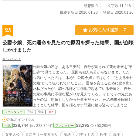
感想数 0
文字数 11,248
最終更新日 2020.01.20
登録日 2020.01.20
25
お気に入り追加
7
公爵令嬢、死の運命を見たので原因を探った結果、国が崩壊
しかけました
キシバマユ
公爵令嬢の私は、ある日突然、自分が刺されて死ぬ未来を“予
知夢”で見てしまった。 原因も犯人も分からないまま、ただ一
つ気になったのは、 私が「公爵令嬢」ではなく、“とある会社
の娘”として狙われていたこと。 運命を変えるために動き出し
た私だったが、調べるほどに領地で起きている奇病と、自分
の家の事業に不穏な繋がりが見えてくる。 そしてその先にあ
ったのは、想像もしなかった事実だった。 死の未来を回避し
ようとした結果、国を揺るがす問題に踏み込んでしまう公爵
令嬢の物語。 他サイトにも掲載しています。
ファンタジー
完結
長編
R15
24h.ポイント
0pt
228,744
53,295
位 / 228,744件
位 / 53,295件
小説
ファンタジー
女主人公
ミステリー要素あり
魔法
バディもの
転生
西洋