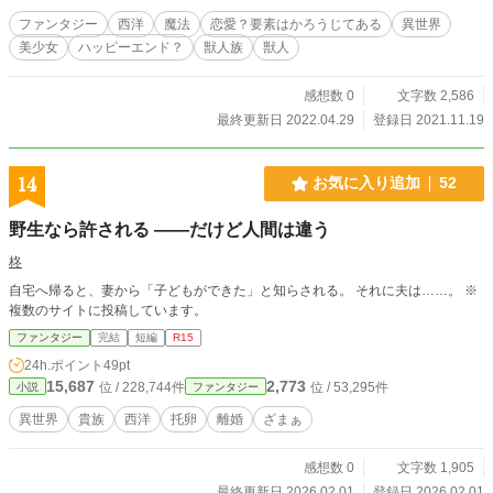
ファンタジー
西洋
魔法
恋愛？要素はかろうじてある
異世界
美少女
ハッピーエンド？
獣人族
獣人
感想数 0
文字数 2,586
最終更新日 2022.04.29
登録日 2021.11.19
14
お気に入り追加
52
野生なら許される ――だけど人間は違う
柊
自宅へ帰ると、妻から「子どもができた」と知らされる。 それに夫は……。 ※
複数のサイトに投稿しています。
ファンタジー
完結
短編
R15
24h.ポイント
49pt
15,687
2,773
位 / 228,744件
位 / 53,295件
小説
ファンタジー
異世界
貴族
西洋
托卵
離婚
ざまぁ
感想数 0
文字数 1,905
最終更新日 2026.02.01
登録日 2026.02.01