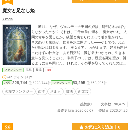
魔女と足なし姫
Y.Itoda
——断罪。 なぜ、ヴェルディナ王国の姫は、処刑されねばな
らなかったのか？ それは、二千年前に遡る。 魔女がいた。人
間の青年を愛したが、欲望と裏切りによって引き裂かれた。
その怒りと嫉妬が、世界を氷に閉ざした——そして今、ふた
たび呪いは目を覚ます。 王女ミア。 わがままで、好き放題だ
ったはずの彼女は、ある日突然、脚を凍りつかされ、生きる
意味を見失うことに。 車椅子のミアは、幾度も死を望み、祈
るように目を閉じた。 けれど、その手を取ってくれたのは、
辺境に暮らす一人の青年だった。 名はアワ。 辺境の魔術師
ファンタジー
完結
長編
R15
は、澄んだ湖のように穏やかな魔法と、「大丈夫だよ」とい
24h.ポイント
0pt
う言葉で、彼は凍てついた心を少しずつ溶かしていく。 だが
228,744
53,295
位 / 228,744件
位 / 53,295件
小説
ファンタジー
隣国アルベルサの野心は静かに迫り、かつての友であり、宿
敵でもある姫ジナイーダが、あろうことか、アワに恋をする
恋愛ファンタジー
西洋
ざまぁ
魔法
新文芸
——はたして、その腹の内は何なのか。 それは後に、彼女の
嫉妬は王国を揺るがすほどの、血を流すこととなり、背後で
感想数 0
文字数 190,475
は魔女が笑う。 失われた王国の未来、幻獣が暮らすエレナの
森で知る、氷に眠る王子のわけ。 星を映す湖を踏み、星を見
最終更新日 2026.05.07
登録日 2026.04.26
上げて踊り明かした夜は、夢のようだった。 王女は決意す
る。 たとえそれが、世界を壊すことになったとしても—— 彼
の言葉を胸に、ミアは、もう一度、立ち上がる。
29
お気に入り追加
0