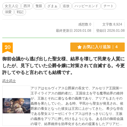
ら辺境行きを選ぶ。 それは、最強の破壊本能を持つ「竜還り」の皇子との、国
女主人公
西洋
隻眼
ざまぁ
追放
ハッピーエンド
チート
を賭けた戦いの始まりだった。 ※隻眼の女騎士が、有能な従者（猫被りメイド
溺愛
戦記
＆毒舌インテリ副官）と共に、敵や理不尽を実力でねじ伏せ、光を失ってでも愛
を貫く物語。 ※ハッピーエンド確約です。
感想数 0
文字数 8,924
最終更新日 2026.01.08
登録日 2026.01.08
20
お気に入り追加
4
御前会議から逃げ出した聖女様、結界を壊して民衆を人質に
したが、見下していた公爵令嬢に対策されて自滅する。今更
許してやると言われても結構です。
武士武士
アリアはセルヴィアス公爵家の長女で、アルセリア王国第一
王子イライアスの婚約者だ。 王国全土を守る魔導結界の維持
が、王族とそれに連なる者の義務であり、アリアもまたその
義務を果たしていた。 ある時、平民から聖女が発見され、侯
爵家の養女となった彼女は王宮に上がってきた。 希少な存在
である聖女エリーゼにイライアスは付きっきりになり、王族
の義務をアリアに押し付けるようになる。 ある日の御前会議
の場で、結界維持を効率化するための提案をしたアリアだっ