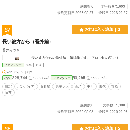
感想数 0
文字数 675,693
最終更新日 2023.05.27
登録日 2023.05.27
27
お気に入り追加
1
長い彼方から（番外編）
蒼井みつき
長い彼方からの番外編・短編集です。 アロン軸の話です。
ファンタジー
完結
短編
24h.ポイント
0pt
228,744
53,295
位 / 228,744件
位 / 53,295件
小説
ファンタジー
戦記
バンパイア
吸血鬼
男主人公
西洋
中世
現代
冒険
日常
感想数 0
文字数 15,308
最終更新日 2026.05.08
登録日 2026.05.08
28
お気に入り追加
2