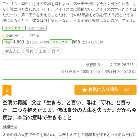
アイリス。周囲にはその立場を憐れまれ、第一王子妃には冷たく当たられる。し
かし誰に何と言われようとも、アイリスには関係ない。アイリスのすべきことは
ただ一つ、第二王子を支えることだけ。 その結果誰もが羨む王太子妃という立
場になろうとも、彼女は何も変わらない。王太子妃に興味はないのだ。アイリス
が興味があるものは、ただ一つだけ。
ファンタジー
完結
短編
24h.ポイント
269pt
4,893
898
位 / 228,744件
位 / 53,295件
小説
ファンタジー
女主人公
悪女
王室
西洋
感想数 6
文字数 26,736
最終更新日 2025.12.05
登録日 2025.12.05
5
お気に入り追加
10
空明の再誕 - 父は「生きろ」と言い、母は「守れ」と言っ
た。二つを抱えたまま、俺は自分の人生を失った。だから今
度は、本当の意味で生きること
日和秋彦
８歳の時の火災で全てを奪われ、以来１８年もの間弱者を守るという使命だけに