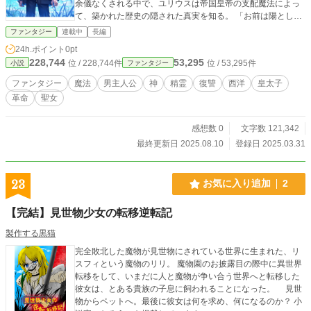
余儀なくされる中で、ユリウスは帝国皇帝の支配魔法によっ
て、築かれた歴史の隠された真実を知る。 「お前は陽として
そこに立つだけでいい。俺たちがお前の影になる」 彼らが選
ファンタジー
連載中
長編
んだ運命と制約を知ったユリウスは逃げた運命に再び向き合
24h.ポイント
0pt
う。 神々と精霊、剣と魔法が複雑に絡み合い織り成す世界で
228,744
53,295
位 / 228,744件
位 / 53,295件
小説
ファンタジー
ユリウスは立ち向かい、決められた運命の轍を塗り替える。
人々の記憶から消し去られた真実の記録が語られるーー
ファンタジー
魔法
男主人公
神
精霊
復讐
西洋
皇太子
革命
聖女
感想数 0
文字数 121,342
最終更新日 2025.08.10
登録日 2025.03.31
23
お気に入り追加
2
【完結】見世物少女の転移逆転記
製作する黒猫
完全敗北した魔物が見世物にされている世界に生まれた、リ
スフィという魔物のリリ。 魔物園のお披露目の際中に異世界
転移をして、いまだに人と魔物が争い合う世界へと転移した
彼女は、とある貴族の子息に飼われることになった。 見世
物からペットへ。最後に彼女は何を求め、何になるのか？ 小