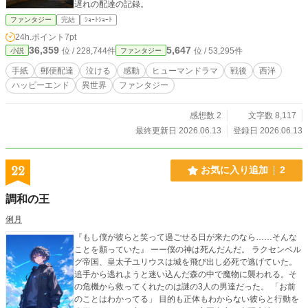
遅れの配達の記録。
ファンタジー
完結
ｼｮｰﾄｼｮｰﾄ
24h.ポイント
7pt
36,359
5,647
位 / 228,744件
位 / 53,295件
小説
ファンタジー
手紙
郵便配達
泣ける
感動
ヒューマンドラマ
戦後
西洋
ハッピーエンド
異世界
ファンタジー
感想数 2
文字数 8,117
最終更新日 2026.06.13
登録日 2026.06.13
22
お気に入り追加
2
調和の王
俐月
『もし僕が彼らと笑って過ごせる日が来たのなら……そんな
ことを願っていた』 ーー僕の神は死んだんだ。 ラクセンベル
グ帝国、皇太子ユリウスは城を飛び出し必死で逃げていた。
追手から逃れようと迷い込んだ森の中で魔物に襲われる。そ
の危機から救ってくれたのは謎の3人の男達だった。 「お前
のことはわかってる」 目的も正体もわからない彼らと行動を