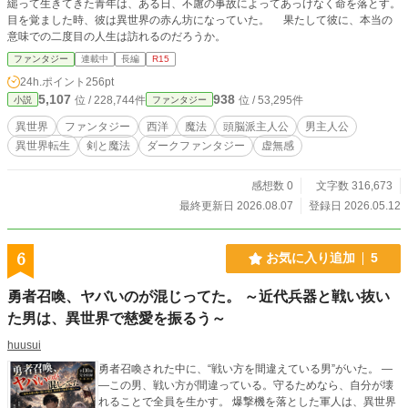
縋って生きてきた青年は、ある日、不慮の事故によってあっけなく命を落とす。
目を覚ました時、彼は異世界の赤ん坊になっていた。 果たして彼に、本当の
意味での二度目の人生は訪れるのだろうか。
ファンタジー
連載中
長編
R15
24h.ポイント
256pt
5,107
938
位 / 228,744件
位 / 53,295件
小説
ファンタジー
異世界
ファンタジー
西洋
魔法
頭脳派主人公
男主人公
異世界転生
剣と魔法
ダークファンタジー
虚無感
感想数 0
文字数 316,673
最終更新日 2026.08.07
登録日 2026.05.12
6
お気に入り追加
5
勇者召喚、ヤバいのが混じってた。 ～近代兵器と戦い抜い
た男は、異世界で慈愛を振るう～
huusui
勇者召喚された中に、“戦い方を間違えている男”がいた。 ―
―この男、戦い方が間違っている。守るためなら、自分が壊
れることで全員を生かす。 爆撃機を落とした軍人は、異世界