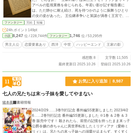
アベルの監視業務を命じられる。年若い影が記す報告書に
は、ただ静かに耐え続け、死を待つかのように振舞うひとり
の女の姿があった。 王位継承争いと策謀が渦巻く王宮で、冷
遇妃の運命は思わぬ方向へと狂い始める――。 （小説家にな
ファンタジー
完結
短編
ろう様にも投稿しています）
24h.ポイント
149pt
8,247
1,746
位 / 228,744件
位 / 53,295件
小説
ファンタジー
男主人公
恋愛要素あり
西洋
中世
ハッピーエンド
王家の影
感想数 8
文字数 11,505
最終更新日 2025.10.26
登録日 2025.10.26
11
お気に入り追加
8,987
七人の兄たちは末っ子妹を愛してやまない
猪本夜
書籍情報
2024/2/29……3巻刊行記念 番外編SS更新しました 2023/4/2
6……2巻刊行記念 番外編SS更新しました ※1巻 ＆ 2巻 ＆ 3
巻 販売中です！ 殺されたら、前世の記憶を持ったまま末っ子
公爵令嬢の赤ちゃんに異世界転生したミリディアナ（愛称ミ
リィ）は、兄たちの末っ子妹への溺愛が止まらず、すくすく