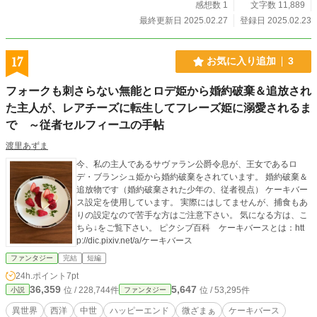
感想数 1
文字数 11,889
最終更新日 2025.02.27
登録日 2025.02.23
17
お気に入り追加
3
フォークも刺さらない無能とロデ姫から婚約破棄＆追放され
た主人が、レアチーズに転生してフレーズ姫に溺愛されるま
で ～従者セルフィーユの手帖
渡里あずま
今、私の主人であるサヴァラン公爵令息が、王女であるロ
デ・ブランシュ姫から婚約破棄をされています。 婚約破棄＆
追放物です（婚約破棄された少年の、従者視点） ケーキバー
ス設定を使用しています。 実際にはしてませんが、捕食もあ
りの設定なので苦手な方はご注意下さい。 気になる方は、こ
ちら↓をご覧下さい。 ピクシブ百科 ケーキバースとは：htt
p://dic.pixiv.net/a/ケーキバース
ファンタジー
完結
短編
24h.ポイント
7pt
36,359
5,647
位 / 228,744件
位 / 53,295件
小説
ファンタジー
異世界
西洋
中世
ハッピーエンド
微ざまぁ
ケーキバース