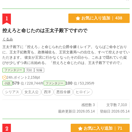
1
お気に入り追加
438
控えろと命じたのは王太子殿下ですので
くるみ
王太子殿下に「控えろ」と命じられた公爵令嬢ミレイア。 ならばご命令どおり
に、王太子妃教育も、政務補佐も、王宮文書局への出仕も、すべて控えさせてい
ただきます。 彼女が王宮に行かなくなったその日から、これまで隠れていた綻
びが少しずつ表に出始める。 「控えろと命じたのは、王太子殿下ですので」
ファンタジー
完結
短編
24h.ポイント
2,158pt
579
100
位 / 228,744件
位 / 53,295件
小説
ファンタジー
シリアス
女主人公
西洋
悪役令嬢
ヒロイン
感想数 3
文字数 7,310
最終更新日 2026.05.14
登録日 2026.05.14
2
お気に入り追加
71