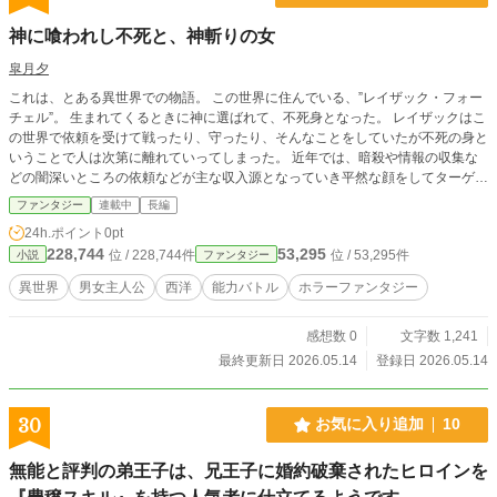
神に喰われし不死と、神斬りの女
皐月夕
これは、とある異世界での物語。 この世界に住んでいる、”レイザック・フォー
チェル”。 生まれてくるときに神に選ばれて、不死身となった。 レイザックはこ
の世界で依頼を受けて戦ったり、守ったり、そんなことをしていたが不死の身と
いうことで人は次第に離れていってしまった。 近年では、暗殺や情報の収集な
どの闇深いところの依頼などが主な収入源となっていき平然な顔をしてターゲッ
トの首や機密情報を持ってくることにより、”無情の魔聖”とまで言われるほど
ファンタジー
連載中
長編
に。 そんな彼が町を徘徊していると教会を見つけ入ってみると。多量の血に崩
24h.ポイント
0pt
壊した場に立つ女性が一人。 彼女は俺を見るなり近づいてきてこんな依頼を出
228,744
53,295
位 / 228,744件
位 / 53,295件
小説
ファンタジー
してきた。 「――――神を殺すのを手伝って」
異世界
男女主人公
西洋
能力バトル
ホラーファンタジー
感想数 0
文字数 1,241
最終更新日 2026.05.14
登録日 2026.05.14
30
お気に入り追加
10
無能と評判の弟王子は、兄王子に婚約破棄されたヒロインを