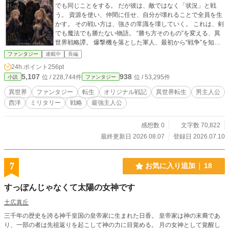
でも同じことをする。 だが彼は、敵ではなく「状況」と戦
う。 資源を使い、仲間に任せ、自分が壊れることで全員を生
かす。 その戦い方は、強さの常識を壊していく。 これは、剣
でも魔法でも勝たない物語。 “勝ち方そのもの”を変える、異
世界戦略譚。 爆撃機を落とした軍人、最初から“戦争”を知っ
ていた。 異世界の常識が、通用しない。 『勇者召喚、ヤバい
ファンタジー
連載中
長編
のが混じってた。』 これは、剣でも魔法でも勝たない物語。
24h.ポイント
256pt
“勝ち方そのもの”を変える、異世界戦略譚。
5,107
938
位 / 228,744件
位 / 53,295件
小説
ファンタジー
異世界
ファンタジー
転生
オリジナル戦記
異世界転生
男主人公
西洋
ミリタリー
戦略
最強主人公
感想数 0
文字数 70,822
最終更新日 2026.08.07
登録日 2026.07.10
7
お気に入り追加
18
すっぽんじゃなくて太陽の女神です
土広真丘
三千年の歴史を誇る神千皇国の皇帝家に生まれた日香。 皇帝家は神の末裔であ
り、一部の者は先祖返りを起こして神の力に目覚める。 月の女神として覚醒し