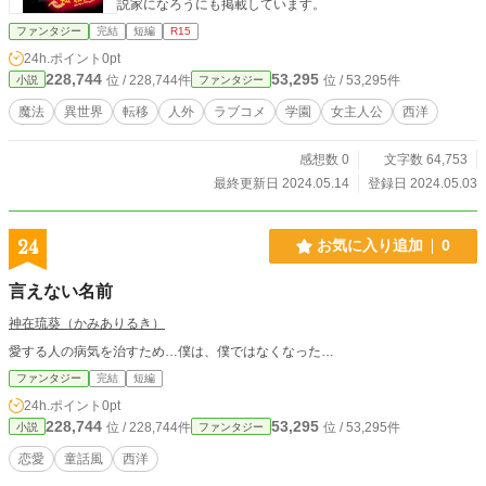
説家になろうにも掲載しています。
ファンタジー
完結
短編
R15
24h.ポイント
0pt
228,744
53,295
位 / 228,744件
位 / 53,295件
小説
ファンタジー
魔法
異世界
転移
人外
ラブコメ
学園
女主人公
西洋
感想数 0
文字数 64,753
最終更新日 2024.05.14
登録日 2024.05.03
24
お気に入り追加
0
言えない名前
神在琉葵（かみありるき）
愛する人の病気を治すため…僕は、僕ではなくなった…
ファンタジー
完結
短編
24h.ポイント
0pt
228,744
53,295
位 / 228,744件
位 / 53,295件
小説
ファンタジー
恋愛
童話風
西洋