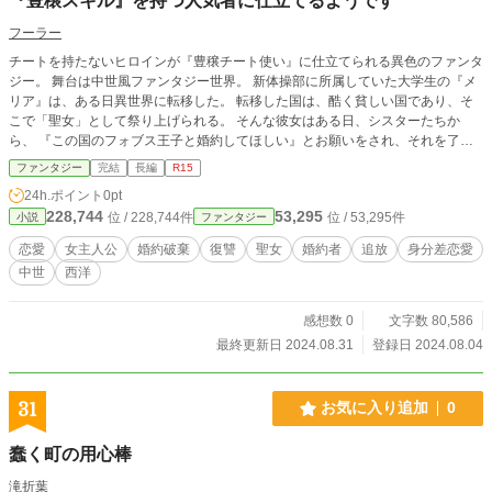
『豊穣スキル』を持つ人気者に仕立てるようです
フーラー
チートを持たないヒロインが『豊穣チート使い』に仕立てられる異色のファンタ
ジー。 舞台は中世風ファンタジー世界。 新体操部に所属していた大学生の『メ
リア』は、ある日異世界に転移した。 転移した国は、酷く貧しい国であり、そ
こで「聖女」として祭り上げられる。 そんな彼女はある日、シスターたちか
ら、 『この国のフォブス王子と婚約してほしい』とお願いをされ、それを了承
する。 しかしそのフォブス王子の言動はメリアにとって受け入れられないもの
ファンタジー
完結
長編
R15
だった。 具体的には、 ・軍議に口を出しても「戦争の責任者は、俺だ」と言っ
24h.ポイント
0pt
て耳を傾けない ・「女と飯が食えるか」と言い、一緒に食事を摂ろうとしない
228,744
53,295
位 / 228,744件
位 / 53,295件
小説
ファンタジー
・貧しい母親の赤ん坊を殺め、僅かな金と毛布を対価として渡す ・さらにその
死体を、敵対している国「レイペルド公国」との国境付近に飾って楽しむ ・ま
恋愛
女主人公
婚約破棄
復讐
聖女
婚約者
追放
身分差恋愛
だ幼い少年を自身の近衛兵として働かせている などの行動を取っており、 彼を
中世
西洋
ひどい暴君であると感じたメリアは反感を持つ。 それでもメリアは我慢をして
いたが、 ある日夕食の際にフォブス王子は、料理に毒を盛られてしまう。 これ
を「メリアがやった」と道化師ベラドンナに濡れ衣を着せられてしまい、 婚約
感想数 0
文字数 80,586
を破棄された上で逃亡生活を余儀なくされる。 フォブス王子からの追跡をかわ
最終更新日 2024.08.31
登録日 2024.08.04
すために、道化師ベラドンナの服を盗み、 道化師に扮したメリアは、「無能王
子」と揶揄されている、フォブス王子の弟アイネス王子が統治する南部に逃げこ
む。 そこでアイネス王子に拾われたメリアは『道化師ライア』と名乗り、正体
31
お気に入り追加
0
を隠して復讐をもくろむことになる。 そんな中、アイネス王子の『無能ムー
ブ』を補佐するうちに次第にメリアは人気者になっていく。 また、なぜか作物
蠢く町の用心棒
の収量の向上や水害の被害が減少したことで、 「聖女メリア様が南部地方に亡
命したおかげだ」 との声も上がり、自分が「豊穣チート使い」にされているこ
滝折葉