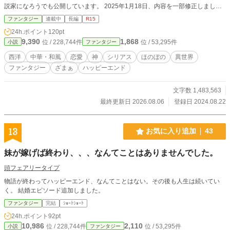
説家になろうでも公開しています。 2025年1月18日、内容を一部修正しまし
た。
ファンタジー
連載中
長編
R15
24h.ポイント
120pt
9,390
1,868
位 / 228,744件
位 / 53,295件
小説
ファンタジー
西洋
中華・和風
恋愛
神
シリアス
ほのぼの
異世界
ファンタジー
ざまぁ
ハッピーエンド
文字数 1,483,563
最終更新日 2026.08.06
登録日 2024.08.22
13
お気に入り追加
43
妹が嫁げば終わり、、、なんてことはありませんでした。
頭フェアリータイプ
物語が終わってハッピーエンド、なんてことはない。その後も人生は続いてい
く。 結婚エピソード追加しました。
ファンタジー
完結
ｼｮｰﾄｼｮｰﾄ
24h.ポイント
92pt
10,986
2,110
位 / 228,744件
位 / 53,295件
小説
ファンタジー