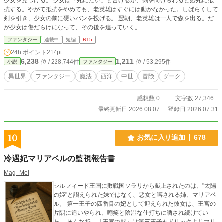
少女を見つける。 少女は「死にたい」と告げるが、剣を向けられると必死に抵
タイルを変えています。 ◇◆◇ 18:00更新 ◇◆◇ 「うまれ
抗する。やがて抵抗をやめても、老英雄はすぐには動かなかった。しばらくして
てきて、ごめんなさい。」 さっきうまれて、はじめて
剣を引き、少女の前に硬いパンを投げる。 翌朝、老英雄は一人で森を出る。だ
のことばだった。まだまどろんでいるらしい。 こんな夢を
が少女は傷だらけになって、その後を追っていく。
みた。 わたくしのお父様とお母様が話している、病室のベッ
トの上で。 「この子は将来、貴方のようにとても大きな事
ファンタジー
連載中
短編
R15
を成すでしょうね。」 「いやいや、君のように人を助ける
24h.ポイント
214pt
ようなことをするさ。」 「なんにせよ、なんでもできる
6,238
1,211
位 / 228,744件
位 / 53,295件
小説
ファンタジー
さ、だって君の子供だからね。」 「そうだね、誰より思い
やりのある貴方の子だものね。」 「学校でも沢山友達を作
異世界
ファンタジー
魔法
西洋
中世
冒険
ダーク
って」 「貴方のようなかっこいい子に」 「貴女のように
きれいな子に」 「この小さなかわいらしい手で」 「この
感想数 0
文字数 27,346
人懐っこい笑顔で」 「「だって、この子には無限の可能
性があるんだから、何にだってなれるよ！！」」 ――とこ
最終更新日 2026.08.07
登録日 2026.07.31
ろがどうだ、今のおれは、大好きなおとうさん、おかあさん
が望んだのは、かぞくをなかせるようなこどもじゃない。
10
お気に入り追加
678
冷遇妃マリアベルの監視報告書
Mag_Mel
シルフィード王国に敗戦国ソラリから献上されたのは、"太陽
の姫"と讃えられた妹ではなく、悪女と噂される姉、マリアベ
ル。 第一王子の四番目の妃として迎えられた彼女は、王宮の
片隅に追いやられ、嘲笑と陰湿な仕打ちに晒され続けてい
た。 そんな折、「王家の影」は第三王子セドリックよりマリ