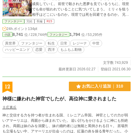
成長していく。 前世で殺された悪夢を見ているうちに、現世
でも命が狙われていることに気づいてしまう。 ミリィを狙う
相手はどこにいるのか。現世では死を回避できるのか。 兄が
増えたり、誘拐されたり、両親に愛されたり、恋愛したり、
ファンタジー
完結
長編
R15
ストーカーしたり、学園に通ったり、求婚されたり、兄の恋
24h.ポイント
134pt
愛に絡んだりしつつ、多種多様な兄たちに甘えながら大人に
8,741
1,794
位 / 228,744件
位 / 53,295件
小説
ファンタジー
なっていくお話。 幼少期から惚れっぽく恋愛に積極的で人と
はズレた恋愛観を持つミリィに兄たちは動揺し、知らぬうち
異世界
ファンタジー
転生
日常
レジーナ
中世
に恋心の相手を兄たちに潰されているのも気づかず今日もミ
ハッピーエンド
恋愛
西洋
もふもふ動物
リィはのほほんと兄に甘えるのだ。 今では当たり前のものが
ない時代、前世の知識を駆使し兄に頼んでいろんなものを開
発中。 甘えたいブラコン妹と甘やかしたいシスコン兄たちの
文字数 743,929
日常。 基本はミリィ（主人公）視点、主人公以外の視点は記
最終更新日 2026.02.27
登録日 2021.06.30
載しております。 【完結：211話は本編の最終話、続編は9話
が最終話、番外編は3話が最終話です。最後までお読みいただ
き、ありがとうございました！】 ※書籍化に伴い、現在本編
12
お気に入り追加
310
と続編は全て取り下げとなっておりますので、ご了承くださ
いませ。
神様に嫌われた神官でしたが、高位神に愛されました
土広真丘
神と交信する力を持つ者が生まれる国、ミレニアム帝国。 神官としての力が弱
いアマーリエは、両親から疎まれていた。 追い討ちをかけるように神にも拒絶
され、両親は妹のみを溺愛し、妹の婚約者には無能と罵倒される日々。 居場所
も立場もない中、アマーリエが出会ったのは、紅蓮の炎を操る青年だった。 小