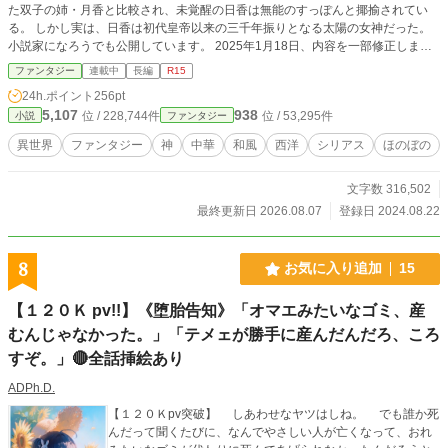
た双子の姉・月香と比較され、未覚醒の日香は無能のすっぽんと揶揄されてい
る。 しかし実は、日香は初代皇帝以来の三千年振りとなる太陽の女神だった。
小説家になろうでも公開しています。 2025年1月18日、内容を一部修正しまし
た。
ファンタジー
連載中
長編
R15
24h.ポイント
256pt
5,107
938
位 / 228,744件
位 / 53,295件
小説
ファンタジー
異世界
ファンタジー
神
中華
和風
西洋
シリアス
ほのぼの
文字数 316,502
最終更新日 2026.08.07
登録日 2024.08.22
8
お気に入り追加
15
【１２０Ｋ pv!!】《堕胎告知》「オマエみたいなゴミ、産
むんじゃなかった。」「テメェが勝手に産んだんだろ、ころ
すぞ。」🔴全話挿絵あり
ADPh.D.
【１２０Ｋpv突破】 しあわせなヤツはしね。 でも誰か死
んだって聞くたびに、なんでやさしい人が亡くなって、おれ