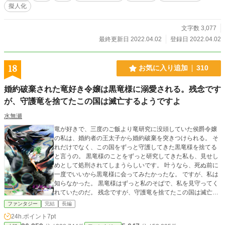
擬人化
文字数 3,077
最終更新日 2022.04.02
登録日 2022.04.02
18
お気に入り追加
310
婚約破棄された竜好き令嬢は黒竜様に溺愛される。残念です
が、守護竜を捨てたこの国は滅亡するようですよ
水無瀬
竜が好きで、三度のご飯より竜研究に没頭していた侯爵令嬢
の私は、婚約者の王太子から婚約破棄を突きつけられる。 そ
れだけでなく、この国をずっと守護してきた黒竜様を捨てる
と言うの。 黒竜様のことをずっと研究してきた私も、見せし
めとして処刑されてしまうらしいです。 叶うなら、死ぬ前に
一度でいいから黒竜様に会ってみたかったな。 ですが、私は
知らなかった。 黒竜様はずっと私のそばで、私を見守ってく
れていたのだ。 残念ですが、守護竜を捨てたこの国は滅亡す
るようですよ？
ファンタジー
完結
長編
24h.ポイント
7pt