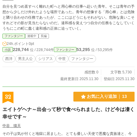
とに気が付く。 だがそれらは、すべてアイネス王子の狙いだったことが分か
自分を見つめ直すべく離れた町へと用心棒の仕事へ赴いた青年。そこは青年の予
り、メリアは王子の優しさに惹かれていく。 小説家になろう・カクヨムでも掲
想から少しだけ外れたような場所であった。青年の想像する「用心棒」とは危険
載しています！
と隣り合わせの任務であったが、ここにはどうにもそれがない。危険な臭いこそ
すれどその影が見当たらないのだ。違和感を覚えつつ自分の任務をこなしていく
うちにこの町に蠢く違和感の正体に迫っていく。
ファンタジー
連載中
長編
24h.ポイント
0pt
228,744
53,295
位 / 228,744件
位 / 53,295件
小説
ファンタジー
西洋
男主人公
シリアス
中世
ファンタジー
感想数 0
文字数 5,730
最終更新日 2025.11.30
登録日 2025.11.30
32
お気に入り追加
13
エイトゲヘナ～出会って秒で食べられました、けど今は凄く
幸せです～
中谷 獏天
その子は気が付くと地獄に居ました。 とても優しい天使で悪魔な貴族達と、今