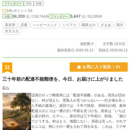
たが、その内容が気に食わなかった聖女はその場を立ち去
ファンタジー
完結
短編
り、王太子と共謀して魔導結界の核を抜き取ってしまう。
24h.ポイント
7pt
即座に崩壊してしまう魔導結界。 聖女たちは、返してほしけ
36,359
5,647
位 / 228,744件
位 / 53,295件
小説
ファンタジー
れば誠心誠意謝罪しろという要求をアリアに突きつけてき
た。 そんな理不尽な要求に対して、アリアがとった行動とは
異世界
恋愛
ハッピーエンド
シリアス
職業もの
ざまあ
西洋
――
女主人公
感想数 0
文字数 15,515
最終更新日 2026.06.12
登録日 2026.06.12
21
お気に入り追加
61
三十年前の配達不能郵便を、今日、お届けに上がりました
自ら
辺境のロッツ郵便局には「配達不能棚」がある。宛先が読め
ない、村が消えた、受取人が見つからない――行き場を失っ
た手紙の墓場だ。規則では、十年で焼却。 焼却日の朝、新米
配達人のニコは一通の古い手紙を見つける。宛名は「いちば
ん星の村の、エマへ」。差出印は三十年前の、戦地。 「届け
てどうする。村はもう、地図にない」 局長は言った。それで
もニコは、鞄にその一通を入れて局を出る。 これは、三十年