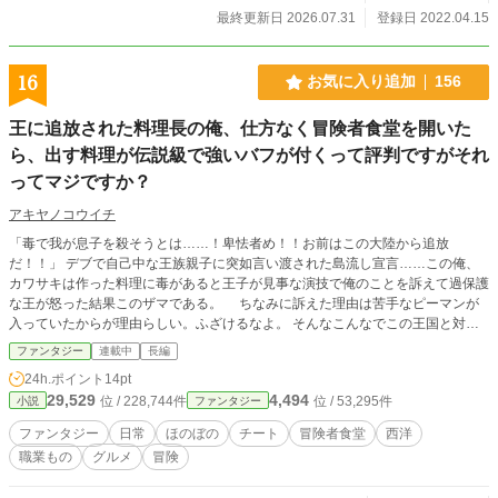
転んで異世界転生者になってしまったのかは知らないが、そ
最終更新日 2026.07.31
登録日 2022.04.15
れでも、セシル・ヘルバートとして生きていかなければなら
ない現実に、もう、立ち止まらない、後ろを振り向かない、
前を進んで行くだけ！ それを指針に、セシルの異世界生活
16
お気に入り追加
156
が始まる。第2の人生など――なぜ……?! としかいいようのな
い現状で、それでも、セシルの生きざまを懸けた人生の始ま
王に追放された料理長の俺、仕方なく冒険者食堂を開いた
りである。 伯爵家領主に、政治に、戦に、隣国王国覇権争
ら、出す料理が伝説級で強いバフが付くって評判ですがそれ
いに、そして、予想もしていなかった第２の人生に、怒涛の
ようなセシルの生がここに始まっていく！ （今までは外部リ
ってマジですか？
ンクでしたが、こちらにもアップしてみました。こちらで読
めるように、などなど？）
アキヤノコウイチ
「毒で我が息子を殺そうとは……！卑怯者め！！お前はこの大陸から追放
だ！！」 デブで自己中な王族親子に突如言い渡された島流し宣言……この俺、
カワサキは作った料理に毒があると王子が見事な演技で俺のことを訴えて過保護
な王が怒った結果このザマである。 ちなみに訴えた理由は苦手なピーマンが
入っていたからが理由らしい。ふざけるなよ。 そんなこんなでこの王国と対立
していた「アルドルト大陸」へ追放された俺だったが過去を悔やんでも仕方な
ファンタジー
連載中
長編
い、とりあえず小さな冒険者用の食堂を開いて生きていくことにした。 素材が
24h.ポイント
14pt
ないからダンジョンで適当にモンスターの肉を調達していざ振る舞ったら……な
29,529
4,494
位 / 228,744件
位 / 53,295件
小説
ファンタジー
んとバフがついてさらにスキルのレベルが一時的に急上昇！？ どうやら俺の調
達した食材達は全部Sランク以上の魔物の素材だったらしい…… さらにはこの大
ファンタジー
日常
ほのぼの
チート
冒険者食堂
西洋
陸の勇者姫、セレナが噂を聞きつけてやってきてしまい料理を提供したらとても
職業もの
グルメ
冒険
美味しかったらしく姫の専属料理人にスカウトされて！？ 無自覚で強すぎる必
殺料理人の成り上がりファンタジーが今！幕を開ける！！