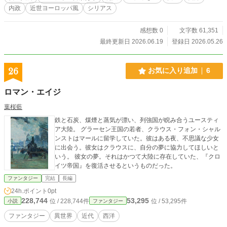
内政
近世ヨーロッパ風
シリアス
感想数 0
文字数 61,351
最終更新日 2026.06.19
登録日 2026.05.26
26
お気に入り追加
6
ロマン・エイジ
葉桜藍
鉄と石炭、煤煙と蒸気が漂い、列強国が睨み合うユースティ
ア大陸。 グラーセン王国の若者、クラウス・フォン・シャル
ンストはマールに留学していた。彼はある夜、不思議な少女
に出会う。彼女はクラウスに、自分の夢に協力してほしいと
いう。 彼女の夢。それはかつて大陸に存在していた、『クロ
イツ帝国』を復活させるというものだった。
ファンタジー
完結
長編
24h.ポイント
0pt
228,744
53,295
位 / 228,744件
位 / 53,295件
小説
ファンタジー
ファンタジー
異世界
近代
西洋