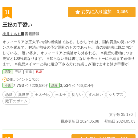
11
お気に入り追加
3,466
王妃の手習い
桃井すもも
書籍情報
オフィーリアは王太子の婚約者候補である。しかしそれは、国内貴族の勢力バラ
ンスを鑑みて、解消が前提の予定調和のものであった。 真の婚約者は既に内定
している。 近い将来、オフィーリアは候補から外される。 ❇妄想の産物につき
史実と100%異なります。 ❇知らない事は書けないをモットーに完結まで頑張り
ます。 ❇妄想スイマーと共に遠泳下さる方にお楽しみ頂けますと泳ぎ甲斐があ
ります。
恋愛
完結
短編
R15
24h.ポイント
170pt
7,793
3,534
位 / 228,589件
位 / 66,314件
小説
恋愛
恋愛
異世界
王太子妃
王太子
切ない
すれ違い
シリアス
殿下のポエム
文字数 35,170
最終更新日 2024.05.08
登録日 2024.05.03