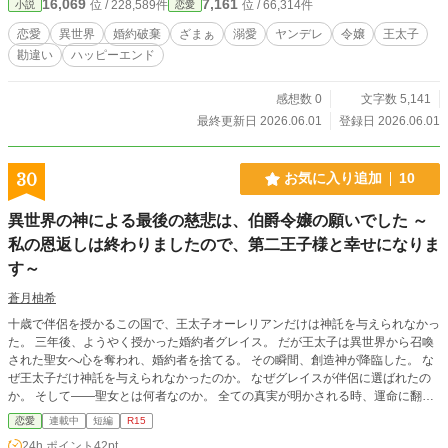
16,069
7,161
位 / 228,589件
位 / 66,314件
小説
恋愛
恋愛
異世界
婚約破棄
ざまぁ
溺愛
ヤンデレ
令嬢
王太子
勘違い
ハッピーエンド
感想数 0
文字数 5,141
最終更新日 2026.06.01
登録日 2026.06.01
30
お気に入り追加
10
異世界の神による最後の慈悲は、伯爵令嬢の願いでした ～
私の恩返しは終わりましたので、第二王子様と幸せになりま
す～
蒼月柚希
十歳で伴侶を授かるこの国で、王太子オーレリアンだけは神託を与えられなかっ
た。 三年後、ようやく授かった婚約者グレイス。 だが王太子は異世界から召喚
された聖女へ心を奪われ、婚約者を捨てる。 その瞬間、創造神が降臨した。 な
ぜ王太子だけ神託を与えられなかったのか。 なぜグレイスが伴侶に選ばれたの
か。 そして――聖女とは何者なのか。 全ての真実が明かされる時、運命に翻弄
された者たちの未来が動き出す――。
恋愛
連載中
短編
R15
24h.ポイント
42pt