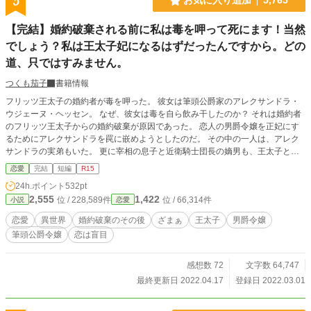
5
お気に入り追加
5,765
【完結】婚約破棄される前に私は毒を呷って死にます！当然
でしょう？私は王太子妃になるはずだったんですから。どの
道、只ではすみません。
つくも茄子
書籍情報
フリッツ王太子の婚約者が毒を呷った。 彼女は筆頭公爵家のアレクサンドラ・
ウジェーヌ・ヘッセン。 なぜ、彼女は毒を自ら飲み干したのか？ それは婚約者
のフリッツ王太子からの婚約破棄が原因であった。 恋人の男爵令嬢を正妃にす
るためにアレクサンドラを罠に嵌めようとしたのだ。 その中の一人は、アレク
サンドラの実弟もいた。 更に宰相の息子と近衛騎士団長の嫡男も、王太子と男
爵令嬢の味方であった。 婚約者として王家の全てを知るアレクサンドラは、こ
恋愛
完結
短編
R15
のまま婚約破棄が成立されればどうなるのかを知っていた。そして自分がどうい
24h.ポイント
532pt
う立場なのかも痛いほど理解していたのだ。 生死の境から生還したアレクサン
2,555
1,422
位 / 228,589件
位 / 66,314件
小説
恋愛
ドラが目を覚ました時には、全てが様変わりしていた。国の将来のため、必要な
処置であった。 婚約破棄を宣言した王太子達のその後は、彼らが思い描いてい
恋愛
異世界
婚約破棄のその後
ざまぁ
王太子
男爵令嬢
たバラ色の人生ではなかった。 後悔、悲しみ、憎悪、果てしない負の連鎖の果
筆頭公爵令嬢
恋は盲目
てに、彼らが手にしたものとは。 「小説家になろう」「カクヨム」「ノベル
バ」にも投稿しています。
感想数 72
文字数 64,747
最終更新日 2022.04.17
登録日 2022.03.01