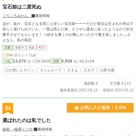
宝石姫は二度死ぬ
ごろごろみかん。
書籍情報
涙が、血が、宝石となる世にも珍しい宝石姫ーーーだけど彼女は生まれが所以で
長らく虐げられていた。一度は死んだ身、どうやら過去に戻ったようなので好き
勝手させてもらいます！ ☆続きを書くのが難しかったので書き直しました→さ
よなら、私の初恋
恋愛
連載中
長編
R15
24h.ポイント
71pt
13,070
5,838
位 / 228,589件
位 / 66,314件
小説
恋愛
口が悪いヒロイン
タイムループ
ざまぁ
王太子
公爵令嬢
感想数 6
文字数 6,112
最終更新日 2021.05.13
登録日 2021.05.12
24
お気に入り追加
5,334
選ばれたのは私でした
秘密 (秘翠ミツキ)
書籍情報