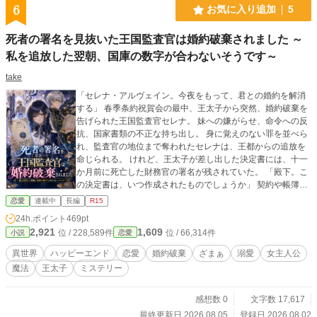
6
お気に入り追加
5
死者の署名を見抜いた王国監査官は婚約破棄されました ～
私を追放した翌朝、国庫の数字が合わないそうです～
take
「セレナ・アルヴェイン。今夜をもって、君との婚約を解消
する」 春季条約祝賀会の最中、王太子から突然、婚約破棄を
告げられた王国監査官セレナ。 妹への嫌がらせ、命令への反
抗、国家書類の不正な持ち出し。 身に覚えのない罪を並べら
れ、監査官の地位まで奪われたセレナは、王都からの追放を
命じられる。 けれど、王太子が差し出した決定書には、十一
か月前に死亡した財務官の署名が残されていた。 「殿下。こ
の決定書は、いつ作成されたものでしょうか」 契約や帳簿に
残る“歪み”を見抜けるセレナの問いを、王太子は鼻で笑う。
恋愛
連載中
長編
R15
「書類を見るだけなら、誰にでもできる」 そうしてセレナが
24h.ポイント
469pt
王宮を去った翌朝。 王国の国庫から、金貨一万八千四百二十
2,921
1,609
位 / 228,589件
位 / 66,314件
小説
恋愛
枚が消えた。 存在しない軍隊への支払い。 廃業した商会への
送金。 二つの名前で申請された同じ橋。 誰も、セレナが毎日
異世界
ハッピーエンド
恋愛
婚約破棄
ざまぁ
溺愛
女主人公
止めていた不正を説明できなかった。 一方、家族からも絶縁
魔法
王太子
ミステリー
されたセレナへ手を差し伸べたのは、冷徹と恐れられる隣国
の公爵レオンハルトだった。 彼が提示したのは、同情でも愛
の言葉でもない。 正当な報酬。 危険な任務を断る権利。 そ
感想数 0
文字数 17,617
して、彼女が書いた報告書に、彼女自身の名前を残すという
最終更新日 2026.08.05
登録日 2026.08.02