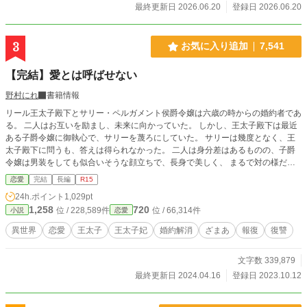
最終更新日 2026.06.20
登録日 2026.06.20
3
お気に入り追加
7,541
【完結】愛とは呼ばせない
野村にれ
書籍情報
リール王太子殿下とサリー・ペルガメント侯爵令嬢は六歳の時からの婚約者であ
る。 二人はお互いを励まし、未来に向かっていた。 しかし、王太子殿下は最近
ある子爵令嬢に御執心で、サリーを蔑ろにしていた。 サリーは幾度となく、王
太子殿下に問うも、答えは得られなかった。 二人は身分差はあるものの、子爵
令嬢は男装をしても似合いそうな顔立ちで、長身で美しく、 まるで対の様だと
言われるようになっていた。二人を見つめるファンもいるほどである。 サリー
恋愛
完結
長編
R15
は婚約解消なのだろうと受け止め、承知するつもりであった。 しかし、そうは
24h.ポイント
1,029pt
ならなかった。
1,258
720
位 / 228,589件
位 / 66,314件
小説
恋愛
異世界
恋愛
王太子
王太子妃
婚約解消
ざまあ
報復
復讐
文字数 339,879
最終更新日 2024.04.16
登録日 2023.10.12