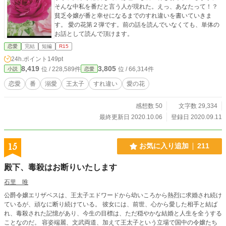
そんな中私を番だと言う人が現れた。えっ、あなたって！？
貧乏令嬢が番と幸せになるまでのすれ違いを書いていきま
す。 愛の花第２弾です。前の話を読んでいなくても、単体の
お話として読んで頂けます。
恋愛
完結
短編
R15
24h.ポイント
149pt
8,419
3,805
位 / 228,589件
位 / 66,314件
小説
恋愛
恋愛
番
溺愛
王太子
すれ違い
愛の花
感想数 50
文字数 29,334
最終更新日 2020.10.06
登録日 2020.09.11
15
お気に入り追加
211
殿下、毒殺はお断りいたします
石里 唯
公爵令嬢エリザベスは、王太子エドワードから幼いころから熱烈に求婚され続け
ているが、頑なに断り続けている。 彼女には、前世、心から愛した相手と結ば
れ、毒殺された記憶があり、今生の目標は、ただ穏やかな結婚と人生を全うする
ことなのだ。 容姿端麗、文武両道、加えて王太子という立場で国中の令嬢たち