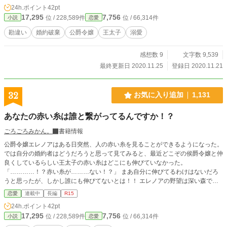
24h.ポイント
42pt
17,295
7,756
位 / 228,589件
位 / 66,314件
小説
恋愛
勘違い
婚約破棄
公爵令嬢
王太子
溺愛
感想数 9
文字数 9,539
最終更新日 2020.11.25
登録日 2020.11.21
32
お気に入り追加
1,131
あなたの赤い糸は誰と繋がってるんですか！？
ごろごろみかん。
書籍情報
公爵令嬢エレノアはある日突然、人の赤い糸を見ることができるようになった。
では自分の婚約者はどうだろうと思って見てみると、最近どこぞの侯爵令嬢と仲
良くしているらしい王太子の赤い糸はどこにも伸びていなかった。
「…………！？赤い糸が………ない！？」 まあ自分に伸びてるわけはないだろ
うと思ったが、しかし誰にも伸びてないとは！！ エレノアの野望は深い森でひ
っそり暮らす自給自足生活である。貴族社会から逃げ出す手がかりになるかもし
恋愛
連載中
長編
R15
れないとエレノアは考え、王太子と侯爵令嬢の恋を(勝手に)応援することにし
24h.ポイント
42pt
た！ ＊これは勘違い&暴走した公爵令嬢エレノアが王太子の赤い糸を探すだけの
17,295
7,756
位 / 228,589件
位 / 66,314件
小説
恋愛
お話です。ラブコメディ