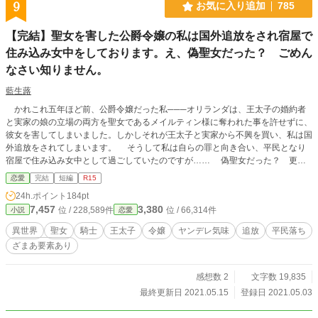
9
お気に入り追加
785
【完結】聖女を害した公爵令嬢の私は国外追放をされ宿屋で
住み込み女中をしております。え、偽聖女だった？ ごめん
なさい知りません。
藍生蕗
かれこれ五年ほど前、公爵令嬢だった私───オリランダは、王太子の婚約者
と実家の娘の立場の両方を聖女であるメイルティン様に奪われた事を許せずに、
彼女を害してしまいました。しかしそれが王太子と実家から不興を買い、私は国
外追放をされてしまいます。 そうして私は自らの罪と向き合い、平民となり
宿屋で住み込み女中として過ごしていたのですが…… 偽聖女だった？ 更に
どうして偽聖女の償いを今更私がしなければならないのでしょうか？ とりあえ
恋愛
完結
短編
R15
ず今幸せなので帰って下さい。 ※ 設定は甘めです ※ 他のサイトにも投稿してい
24h.ポイント
184pt
ます
7,457
3,380
位 / 228,589件
位 / 66,314件
小説
恋愛
異世界
聖女
騎士
王太子
令嬢
ヤンデレ気味
追放
平民落ち
ざまあ要素あり
感想数 2
文字数 19,835
最終更新日 2021.05.15
登録日 2021.05.03