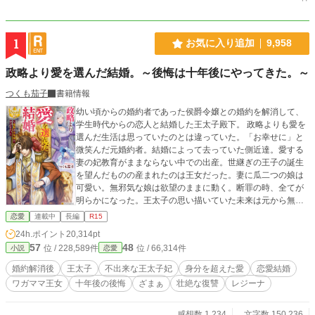
1
お気に入り追加
9,958
政略より愛を選んだ結婚。～後悔は十年後にやってきた。～
つくも茄子
書籍情報
幼い頃からの婚約者であった侯爵令嬢との婚約を解消して、
学生時代からの恋人と結婚した王太子殿下。 政略よりも愛を
選んだ生活は思っていたのとは違っていた。「お幸せに」と
微笑んだ元婚約者。結婚によって去っていた側近達。愛する
妻の妃教育がままならない中での出産。世継ぎの王子の誕生
を望んだものの産まれたのは王女だった。妻に瓜二つの娘は
可愛い。無邪気な娘は欲望のままに動く。断罪の時、全てが
明らかになった。王太子の思い描いていた未来は元から無か
ったものだった。後悔は続く。どこから間違っていたのか。
恋愛
連載中
長編
R15
24h.ポイント
20,314pt
57
48
位 / 228,589件
位 / 66,314件
小説
恋愛
婚約解消後
王太子
不出来な王太子妃
身分を超えた愛
恋愛結婚
ワガママ王女
十年後の後悔
ざまぁ
壮絶な復讐
レジーナ
感想数 1,234
文字数 150,236