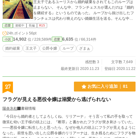
王太子であるユーリスから婚約破棄をされてもこのループは
止まらない。 そんな中、フランチェスカが選んだのは『婚約
を継続する』というものであった。 ループから抜け出したフ
ランチェスは代わり映えのない婚姻生活を送る。そんな中、
ある日フランチェスカは拾い物をする。それは、路地裏で倒
恋愛
連載中
長編
R15
れていた金髪の少年でーーー
24h.ポイント
56pt
14,902
6,635
位 / 228,589件
位 / 66,314件
小説
恋愛
婚約破棄
王太子
公爵令嬢
ループ
ざまぁ
感想数 3
文字数 7,649
最終更新日 2020.11.23
登録日 2020.11.22
27
お気に入り追加
81
フラグが見える悪役令嬢は溺愛から逃げられない
陽炎氷柱
書籍情報
「今日から婚約者としてよろしくね、リリアーナ」 そう言って私の手を取って
微笑む幼い王子様の頭上には、『断罪』と書かれたフラグが突き刺さっていた。
――悪役令嬢に転生したと思ったら、なぜか他人の頭上にフラグが見えるように
なった。前世を思い出した公爵令嬢のリリアーナは、生き残るためにフラグを物