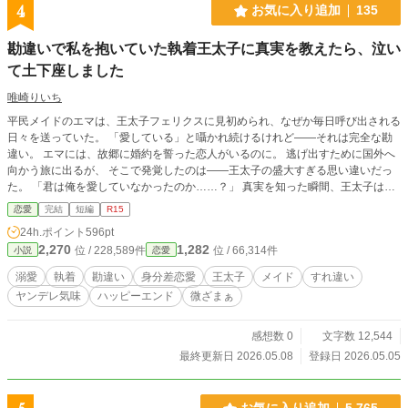
4
お気に入り追加
135
勘違いで私を抱いていた執着王太子に真実を教えたら、泣い
て土下座しました
唯崎りいち
平民メイドのエマは、王太子フェリクスに見初められ、なぜか毎日呼び出される
日々を送っていた。 「愛している」と囁かれ続けるけれど――それは完全な勘
違い。 エマには、故郷に婚約を誓った恋人がいるのに。 逃げ出すために国外へ
向かう旅に出るが、 そこで発覚したのは――王太子の盛大すぎる思い違いだっ
た。 「君は俺を愛していなかったのか……？」 真実を知った瞬間、王太子は泣
いて土下座。 そして、関係は一変する――。 執着系王太子×巻き込まれメイド
恋愛
完結
短編
R15
の、勘違いから始まる逆転溺愛ラブコメ。
24h.ポイント
596pt
2,270
1,282
位 / 228,589件
位 / 66,314件
小説
恋愛
溺愛
執着
勘違い
身分差恋愛
王太子
メイド
すれ違い
ヤンデレ気味
ハッピーエンド
微ざまぁ
感想数 0
文字数 12,544
最終更新日 2026.05.08
登録日 2026.05.05