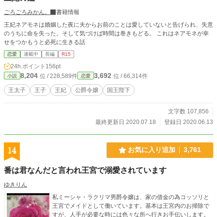
ごろごろみかん。
書籍情報
王妃ネアモネは婚姻した夜に夫からお前のことは愛していないと告げられ、失意
のうちに命を失った。そして気づけば時間は巻きもどる。 これはネアモネが幸
せをつかもうと必死に生きる話
恋愛
連載中
長編
R15
24h.ポイント
156pt
8,204
3,692
位 / 228,589件
位 / 66,314件
小説
恋愛
王太子
王子
王妃
公爵令嬢
国王陛下
文字数 107,856
最終更新日 2020.07.18
登録日 2020.06.13
14
お気に入り追加
3,761
番は君なんだと言われ王宮で溺愛されています
ゆきりん
私ミーシャ・ラクリマ男爵令嬢は、家の借金の為コッソリと
王宮でメイドとして働いています。基本は王宮内のお掃除で
すが、人手が必要な時には色々な所へ行きお手伝いします。