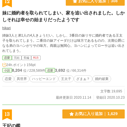
12
お気に入り追加
308
妹に婚約者を取られてしまい、家を追い出されました。しか
しそれは幸せの始まりだったようです
hikari
姉妹3人と弟1人の4人きょうだい。しかし、3番目の妹リサに婚約者である王太
子を取られてしまう。二番目の妹アイーダだけは味方であるものの、次期公爵に
なる弟のヨハンがリサの味方。両親は無関心。ヨハンによってローサは追い出さ
れてしまう。
恋愛
完結
長編
R15
24h.ポイント
156pt
8,204
3,692
位 / 228,589件
位 / 66,314件
小説
恋愛
恋愛
異世界
ハッピーエンド
王太子
ざまぁ？
婚約破棄
文字数 19,695
最終更新日 2020.11.14
登録日 2020.10.23
13
お気に入り追加
1,629
王妃の鑑