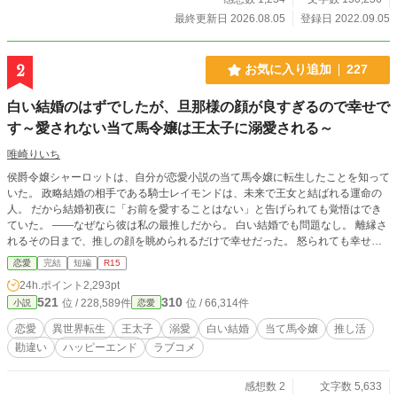
最終更新日 2026.08.05
登録日 2022.09.05
2
お気に入り追加
227
白い結婚のはずでしたが、旦那様の顔が良すぎるので幸せで
す～愛されない当て馬令嬢は王太子に溺愛される～
唯崎りいち
侯爵令嬢シャーロットは、自分が恋愛小説の当て馬令嬢に転生したことを知って
いた。 政略結婚の相手である騎士レイモンドは、未来で王女と結ばれる運命の
人。 だから結婚初夜に「お前を愛することはない」と告げられても覚悟はでき
ていた。 ――なぜなら彼は私の最推しだから。 白い結婚でも問題なし。 離縁さ
れるその日まで、推しの顔を眺められるだけで幸せだった。 怒られても幸せ。
睨まれても幸せ。 今日も王宮で旦那様を見守る推し活に励んでいたら、なぜか
恋愛
完結
短編
R15
王太子フィリップに勘違いされてしまう。 「君は傷ついているんだろう？」
24h.ポイント
2,293pt
「いいえ、旦那様の顔が良いだけです！」 そう答えたはずなのに、なぜか王太
521
310
位 / 228,589件
位 / 66,314件
小説
恋愛
子から求婚されて――！？ 愛されない運命だった当て馬令嬢が、本当の愛を知
るまでの勘違いラブコメディ。
恋愛
異世界転生
王太子
溺愛
白い結婚
当て馬令嬢
推し活
勘違い
ハッピーエンド
ラブコメ
感想数 2
文字数 5,633