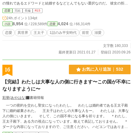
の憧れであるエドワードと結婚するなどとんでもない選択なのだ。 彼女の拒絶
を全く意に介しない王太子、彼女を溺愛し生涯手元に置くと公言する兄を振り切
恋愛
完結
長編
R15
って彼女は人生の目標を達成できるのだろうか。 「小説家になろう」サイトで
24h.ポイント
134pt
完結済みです。大まかな流れに変更はありません。 「小説家になろう」サイト
8,954
4,024
位 / 228,589件
位 / 66,314件
小説
恋愛
で番外編を投稿しています。
恋愛
異世界
王太子
1話のみ平安時代
前世
溺愛
文字数 180,333
最終更新日 2021.01.27
登録日 2020.09.26
16
お気に入り追加
532
【完結】わたしは大事な人の側に行きます〜この国が不幸に
なりますように〜
彩華(あやはな)
書籍情報
一つの密約を交わし聖女になったわたし。 わたしは婚約者である王太子殿
下に婚約破棄された。 王太子はわたしの大事な人をー。 わたしは、大事な
人の側にいきます。 そして、この国不幸になる事を祈ります。 ＊わたし、
王太子殿下、ある方の視点になっています。敢えて表記しておりません。 ＊
ダークな内容になっておりますので、ご注意ください。 ハピエンではありませ
ん。ですが、救済はいれました。