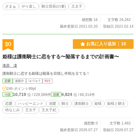
ざまぁ
やり直し
騎士団長(の妻)
王太子
感想数 16
文字数 24,262
最終更新日 2021.02.20
登録日 2021.02.14
20
お気に入り追加
18
姫様は護衛騎士に恋をする〜陥落するまでの計画書〜
漆原 凜
護衛騎士に恋する姫様は陥落を目指し作戦を立てる！
恋愛
連載中
ｼｮｰﾄｼｮｰﾄ
R15
24h.ポイント
99pt
10,719
4,824
位 / 228,589件
位 / 66,314件
小説
恋愛
恋愛
ハッピーエンド
溺愛
騎士
護衛騎士
姫様
姫様と騎士
幼なじみ
王太子
王太子妃
感想数 0
文字数 1,482
最終更新日 2026.07.27
登録日 2026.07.27