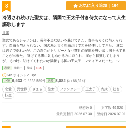
8
お気に入り追加
164
冷遇され続けた聖女は、隣国で王太子付き侍女になって人生
謳歌します
甘寧
聖女であるシャノンは、長年不当な扱いを受けてきた。食事もろくに与えられ
ず、自由も与えられない。国の為と言う理由だけで力を酷使ししてきた。 遂に
は過労で倒れたが、この過労がトリガーとなり前世の記憶を思い出し国を捨てる
ことが出来た。 逃げてる際に足をぬかるみに取られ、崖から転落してしまう
が、その時に助けてくれたのが隣接する国の王太子、マティアスだった。 シャ
ノンは、聖女という事を隠し"シャリー"としてマティアスの侍女になる。忙しく
恋愛
連載中
長編
R15
も楽しい毎日を送っていたシャリーは、初めて充実感を感じていた。 しかし、
24h.ポイント
213pt
社畜脳がどうにも邪魔をして内政に首を突っ込んだり、騎士を助けたりと関心を
6,533
3,082
位 / 228,589件
位 / 66,314件
小説
恋愛
集めてしまう。 そんな中、シャノンを追う手はジリジリと迫っていて…
恋愛
異世界
ざまぁ
聖女
ファンタジー
王太子
内政
社畜
転生
感想数 0
文字数 49,520
最終更新日 2026.07.30
登録日 2026.07.01