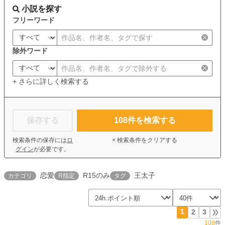
小説を探す
フリーワード
除外ワード
+ さらに詳しく検索する
保存する
108
件を検索する
検索条件の保存には
ロ
× 検索条件をクリアする
グイン
が必要です。
恋愛
R15のみ
王太子
カテゴリ
R指定
タグ
1
2
3
108
件