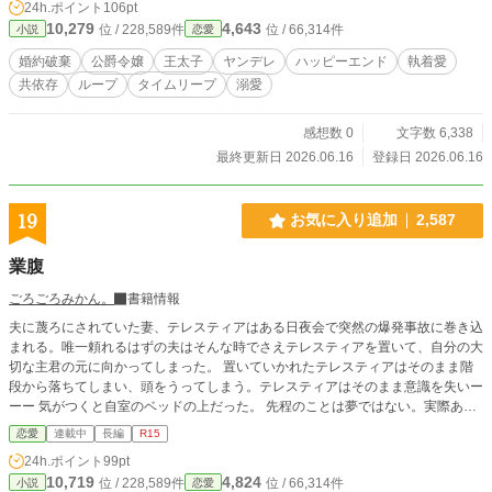
24h.ポイント
106pt
10,279
4,643
位 / 228,589件
位 / 66,314件
小説
恋愛
婚約破棄
公爵令嬢
王太子
ヤンデレ
ハッピーエンド
執着愛
共依存
ループ
タイムリープ
溺愛
感想数 0
文字数 6,338
最終更新日 2026.06.16
登録日 2026.06.16
19
お気に入り追加
2,587
業腹
ごろごろみかん。
書籍情報
夫に蔑ろにされていた妻、テレスティアはある日夜会で突然の爆発事故に巻き込
まれる。唯一頼れるはずの夫はそんな時でさえテレスティアを置いて、自分の大
切な主君の元に向かってしまった。 置いていかれたテレスティアはそのまま階
段から落ちてしまい、頭をうってしまう。テレスティアはそのまま意識を失いー
ーー 気がつくと自室のベッドの上だった。 先程のことは夢ではない。実際あっ
たことだと感じたテレスティアはそうそうに夫への見切りをつけた
恋愛
連載中
長編
R15
24h.ポイント
99pt
10,719
4,824
位 / 228,589件
位 / 66,314件
小説
恋愛