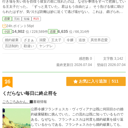
行き場を失い街を彷徨う彼女の前に現れたのは、なぜか事情をすべて把握してい
る王太子だった。 「ずっと見ていた。君はもう自由だよ」 そう告げる彼に助け
られたはずが、気づけば距離は妙に近くて逃げ場がない。 これは、虐げられた
令嬢が“言葉の制約”を抱えたまま、最上位の溺愛に巻き込まれていく物語。
恋愛
完結
短編
R15
24h.ポイント
56pt
14,902
6,635
位 / 228,589件
位 / 66,314件
小説
恋愛
婚約破棄
ざまぁ
溺愛
王太子
令嬢
追放
異世界恋愛
言語制約
勘違い
ヤンデレ
感想数 0
文字数 3,142
最終更新日 2026.07.04
登録日 2026.07.04
26
お気に入り追加
511
くだらない毎日に終止符を
ごろごろみかん。
書籍情報
公爵令嬢フランチェスカ・ヴィヴィアナは既に何回目かの婚
約破棄騒動に挑んでいた。この流れは既に知っているもので
ある。なぜなら、フランチェスカは何度も婚約破棄を繰り返
しているからである。フランチェスカから婚約破棄しても、