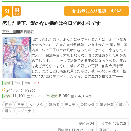
21
お気に入り追加
4,062
恋した殿下、愛のない婚約は今日で終わりです
百門一新
書籍情報
旧題：恋した殿下、あなたに捨てられることにします〜魔力
を失ったのに、なかなか婚約解消にいきません〜 魔力量、国
内第二位で王子様の婚約者になった私。けれど、恋をしたそ
の人は、魔法を使う才能もなく幼い頃に大怪我をした私を認
めておらず、――そして結婚できる年齢になった私を、運命
はあざ笑うかのように、彼に相応しい可愛い伯爵令嬢を寄こ
した。想うことにも疲れ果てた私は、彼への想いを捨て、彼
のいない国に嫁ぐべく。だから、この魔力を捨てます――。
※「小説家になろう」、「カクヨム」でも掲載
恋愛
完結
長編
R15
24h.ポイント
92pt
11,191
5,050
位 / 228,589件
位 / 66,314件
小説
恋愛
恋愛
王子
女主人公
婚約者
王太子
公爵令嬢
婚約破棄
魔力
魔法
レジーナ
感想数 24
文字数 128,735
最終更新日 2025.11.28
登録日 2023.09.26