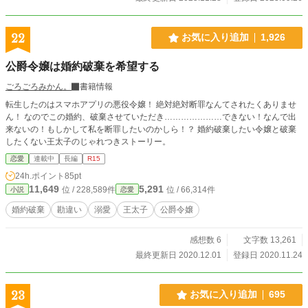
22
お気に入り追加
1,926
公爵令嬢は婚約破棄を希望する
ごろごろみかん。
書籍情報
転生したのはスマホアプリの悪役令嬢！ 絶対絶対断罪なんてされたくありませ
ん！ なのでこの婚約、破棄させていただき…………………できない！なんで出
来ないの！もしかして私を断罪したいのかしら！？ 婚約破棄したい令嬢と破棄
したくない王太子のじゃれつきストーリー。
恋愛
連載中
長編
R15
24h.ポイント
85pt
11,649
5,291
位 / 228,589件
位 / 66,314件
小説
恋愛
婚約破棄
勘違い
溺愛
王太子
公爵令嬢
感想数 6
文字数 13,261
最終更新日 2020.12.01
登録日 2020.11.24
23
お気に入り追加
695