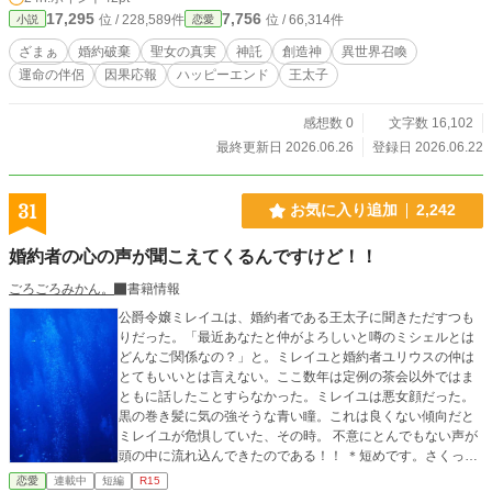
17,295
7,756
位 / 228,589件
位 / 66,314件
小説
恋愛
ざまぁ
婚約破棄
聖女の真実
神託
創造神
異世界召喚
運命の伴侶
因果応報
ハッピーエンド
王太子
感想数 0
文字数 16,102
最終更新日 2026.06.26
登録日 2026.06.22
31
お気に入り追加
2,242
婚約者の心の声が聞こえてくるんですけど！！
ごろごろみかん。
書籍情報
公爵令嬢ミレイユは、婚約者である王太子に聞きただすつも
りだった。「最近あなたと仲がよろしいと噂のミシェルとは
どんなご関係なの？」と。ミレイユと婚約者ユリウスの仲は
とてもいいとは言えない。ここ数年は定例の茶会以外ではま
ともに話したことすらなかった。ミレイユは悪女顔だった。
黒の巻き髪に気の強そうな青い瞳。これは良くない傾向だと
ミレイユが危惧していた、その時。 不意にとんでもない声が
頭の中に流れ込んできたのである！！ ＊短めです。さくっと
終わる
恋愛
連載中
短編
R15