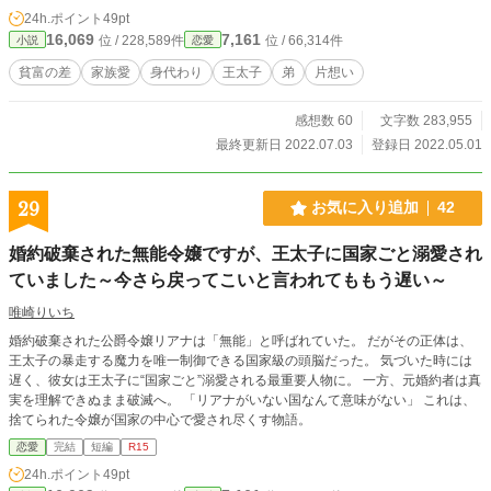
ではなかった。家族のためならなんでもする。 そんなエリスローズのもとを訪
24h.ポイント
49pt
ねた一人の男から提案を受けた。 【王太子妃が行方不明であり、一ヶ月後に行
16,069
7,161
位 / 228,589件
位 / 66,314件
小説
恋愛
われるパレードに代わりに出席しろ】と。 給金が出ると聞いて行く覚悟を決め
たエリスローズは両親の反対を押し切って入城する。 字の読み書きさえできな
貧富の差
家族愛
身代わり
王太子
弟
片想い
いスラム街出身だと聞いても差別をしない王太子の優しさに触れ、愛情を受ける
がエリスローズは恋をしないと決めていて── エリスローズの王太子妃身代わり
感想数 60
文字数 283,955
人生が幕を開ける。 ※近親愛的な部分がありますので、苦手な方はご注意くだ
さい。 ※ショタおねショタ的な物が苦手な方もご注意ください。 ※暗いお話で
最終更新日 2022.07.03
登録日 2022.05.01
す。 ※ご指摘くださいます皆様、本当にありがとうございます。承認不要だと
書いてくださるのでお礼が書けず、ここに書かせていただきます。 本来当方が
気付かなければならないことを見逃している間違いや矛盾などありましたら教え
29
お気に入り追加
42
てくださり助かっています。お読みくださっている方々には大変申し訳ないで
す。 どうぞ懲りずに今後もお付き合いいただけますと幸いです。 ※7月3日が最
婚約破棄された無能令嬢ですが、王太子に国家ごと溺愛され
終話アップとなります。
ていました～今さら戻ってこいと言われてももう遅い～
唯崎りいち
婚約破棄された公爵令嬢リアナは「無能」と呼ばれていた。 だがその正体は、
王太子の暴走する魔力を唯一制御できる国家級の頭脳だった。 気づいた時には
遅く、彼女は王太子に“国家ごと”溺愛される最重要人物に。 一方、元婚約者は真
実を理解できぬまま破滅へ。 「リアナがいない国なんて意味がない」 これは、
捨てられた令嬢が国家の中心で愛され尽くす物語。
恋愛
完結
短編
R15
24h.ポイント
49pt