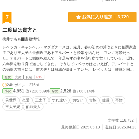
契約だった。 「あなたの仕事を、別の者の名前で提出する理
由がない」 初めて一人の専門家として扱われたセレナは、新
天地で消えた穀物、地図に存在しない村、そして母が遺した
7
お気に入り追加
3,720
三冊の白い帳簿を追い始める。 やがてすべての不正は、母の
死と、二つの国を戦争へ導く陰謀へつながっていく。 これ
二度目は貴方と
は、名前も功績も奪われた女性が、自分の仕事と人生を取り
戻す物語。 私だけを追放して、私の仕事だけを王国へ戻すこ
桃井すもも
書籍情報
とはできません。
レベッカ・キャンベル・マグダナースは、先月、春の初めの芽吹どきに伯爵家当
主であり王太子の最側近であるアルバートと婚姻を結んだ。 互いに再婚だっ
た。アルバートは婚姻を結んで一年足らずの妻を流行病で亡くしている。以降、
六年間を独り身で過ごしてきた。 そうしてレベッカはといえば、アルバートと
の婚姻の前月には、前の夫とは離縁が決まっていた。 レベッカは、離縁と同時
に前夫の側近に下賜された元王太子妃である。 ❇鬼の誤字脱字を修復すべく公
恋愛
完結
長編
R15
開後に激しい修正が入ります。 「間を置いて二度美味しい」とご笑覧下さいま
24h.ポイント
276pt
せ。 ❇登場人物のお名前が他作品とダダ被りする場合がございます。皆様別人
4,951
2,528
位 / 228,589件
位 / 66,314件
小説
恋愛
でございます。 ❇100%妄想の産物です。妄想なので史実とは異なっておりま
す。 ❇妄想遠泳の果てに波打ち際に打ち上げられた妄想スイマーによる寝物語
異世界
恋愛
王太子
すれ違い
切ない
貴族
離縁
再婚
です。 疲れたお心とお身体を妄想で癒やして頂けますと泳ぎ甲斐があります。
王太子妃
伯爵夫人
文字数 118,732
最終更新日 2025.05.13
登録日 2025.04.23