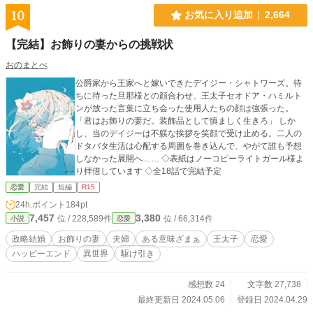
10
お気に入り追加
2,664
【完結】お飾りの妻からの挑戦状
おのまとぺ
公爵家から王家へと嫁いできたデイジー・シャトワーズ。待
ちに待った旦那様との顔合わせ、王太子セオドア・ハミルト
ンが放った言葉に立ち会った使用人たちの顔は強張った。
「君はお飾りの妻だ。装飾品として慎ましく生きろ」 しか
し、当のデイジーは不躾な挨拶を笑顔で受け止める。二人の
ドタバタ生活は心配する周囲を巻き込んで、やがて誰も予想
しなかった展開へ…… ◇表紙はノーコピーライトガール様よ
り拝借しています ◇全18話で完結予定
恋愛
完結
短編
R15
24h.ポイント
184pt
7,457
3,380
位 / 228,589件
位 / 66,314件
小説
恋愛
政略結婚
お飾りの妻
夫婦
ある意味ざまぁ
王太子
恋愛
ハッピーエンド
異世界
駆け引き
感想数 24
文字数 27,738
最終更新日 2024.05.06
登録日 2024.04.29