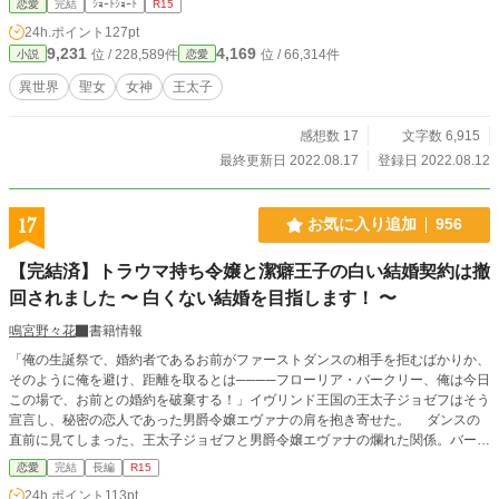
恋愛
完結
ｼｮｰﾄｼｮｰﾄ
R15
24h.ポイント
127pt
9,231
4,169
位 / 228,589件
位 / 66,314件
小説
恋愛
異世界
聖女
女神
王太子
感想数 17
文字数 6,915
最終更新日 2022.08.17
登録日 2022.08.12
17
お気に入り追加
956
【完結済】トラウマ持ち令嬢と潔癖王子の白い結婚契約は撤
回されました 〜 白くない結婚を目指します！ 〜
鳴宮野々花
書籍情報
「俺の生誕祭で、婚約者であるお前がファーストダンスの相手を拒むばかりか、
そのように俺を避け、距離を取るとは────フローリア・バークリー、俺は今日
この場で、お前との婚約を破棄する！」イヴリンド王国の王太子ジョゼフはそう
宣言し、秘密の恋人であった男爵令嬢エヴァナの肩を抱き寄せた。 ダンスの
直前に見てしまった、王太子ジョゼフと男爵令嬢エヴァナの爛れた関係。バーク
リー公爵家の長女フローリアの脳裏には過去のトラウマがよみがえり、どうして
恋愛
完結
長編
R15
も王太子を受け入れることができなかった。 大広間に集う貴族たちと、誰よ
24h.ポイント
113pt