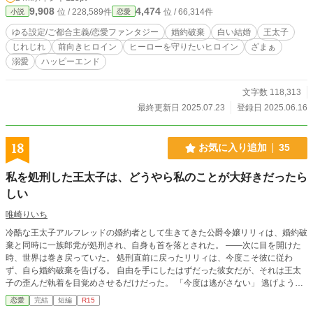
りも自分に厳しい父の視線が突き刺さる。フローリアは絶望した。 ところが─
9,908
4,474
位 / 228,589件
位 / 66,314件
小説
恋愛
─── 「そうか。ではそちらの令嬢、俺が貰い受けよう」そう言って突如フロア
の中央に進み出てきたのは、第三王子のクリストファーだった。王太子のフロー
ゆる設定/ご都合主義/恋愛ファンタジー
婚約破棄
白い結婚
王太子
リアに対する婚約破棄宣言に、絶世の美男子である第三王子の婚約宣言。場は騒
じれじれ
前向きヒロイン
ヒーローを守りたいヒロイン
ざまぁ
然となり、フローリアはただ呆然とするしかなかった。 クリストファーにも
溺愛
ハッピーエンド
フローリアを望む、とある事情があった。二人は互いの利と目的のための婚約、
そしてその婚約期間を経ての白い結婚契約をひそかに結んだ。 ところが、二
人にとって完璧な計画だったはずの白い結婚生活は、始まるやいなや終わりを迎
文字数 118,313
えることとなり……。 互いに異性に対するトラウマを抱えた二人が、本当の
最終更新日 2025.07.23
登録日 2025.06.16
夫婦となるために葛藤と奮闘を繰り返す、シリアスな事情ありの胸キュンラブス
トーリー（にしたい）です。 ※いつもの何もかもファンタジー設定の物語で
す。 ※本作はセンシティブな描写（性的な描写含む）がございます。ラブコメ
18
お気に入り追加
35
感を出したいのですが、重い部分は重くなる予定です。 ※この作品は小説家に
なろう、カクヨムにも投稿しています。
私を処刑した王太子は、どうやら私のことが大好きだったら
しい
唯崎りいち
冷酷な王太子アルフレッドの婚約者として生きてきた公爵令嬢リリィは、婚約破
棄と同時に一族郎党が処刑され、自身も首を落とされた。 ——次に目を開けた
時、世界は巻き戻っていた。 処刑直前に戻ったリリィは、今度こそ彼に従わ
ず、自ら婚約破棄を告げる。 自由を手にしたはずだった彼女だが、それは王太
子の歪んだ執着を目覚めさせるだけだった。 「今度は逃がさない」 逃げようと
するほど深く絡め取られる、すれ違いと執着の物語。 これは、やり直しから始
恋愛
完結
短編
R15
まる最悪で最高の“愛の監禁劇”。