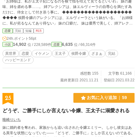
「お姉様は、私が王太子妃になるのを横で指を咥えて見てるといいわ」 妹の趣
味、姉を虐める事……。 姉アレクシアは、妹エルヴィーラの自尊心を満たす為
だけに、侍女として付き添う事に。 ◆◆◆◆◆◆◆◆◆◆◆◆◆◆◆◆◆◆◆
◆◆◆◆ 侯爵令嬢のアレクシアには、エルヴィーラという妹がいる。 「お姉様
に、私が劣るなんてあり得ない」 妹の口癖だ。 妹は優秀で美しく、姉アレクシ
アは平凡で普通だと周囲からは言われた。 だが、それには秘密がある。 両親か
恋愛
完結
短編
R15
ら溺愛される妹より優秀である事は許されいアレクシア。 妹よりも上手くダン
24h.ポイント
56pt
スを踊れば、折檻される。妹よりもヴァイオリンを上手く弾けば、折檻された。
14,902
6,635
位 / 228,589件
位 / 66,314件
小説
恋愛
アレクシアはその為に、全てにおいて妹より劣って見えるように振る舞ってき
た。 そんなある日、この国の王太子の妃を選ぶと伝令が出される。 妹は、王太
異世界
恋愛
イケメン
王太子
侯爵令嬢
ざまぁ
完結
子妃候補に選ばれ城へと赴く事になったのだが。その前夜アレクシアは、両親か
ハッピーエンド
ら衝撃の話をされる。 「エルヴィーラの侍女として、貴女も城へ行きなさい」
やがて、どうしても王太子妃になりたい妹は自滅して破滅の道を辿り、それに反
するように姉アレクシアは、沢山の人望を集めて人々から愛されるようにな
感想数 155
文字数 61,166
り……。
最終更新日 2021.11.21
登録日 2021.03.22
25
お気に入り追加
59
どうぞ、ご勝手にしか言えない令嬢、王太子に溺愛される
唯崎りいち
妹に婚約者を奪われ、家族からも追い出された令嬢エミリー。 しかし彼女はあ
る異常な状態になっていた――「どうぞ、ご勝手に」としか言えないのである。