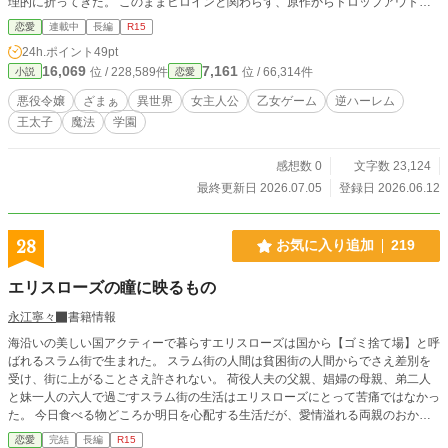
理的に折ってきた。 このままヒロインと関わらず、原作からドロップアウトし
よう。そう決心するリリアーナだが、フラグを折る度に攻略対象たちが執着して
恋愛
連載中
長編
R15
きて――
24h.ポイント
49pt
16,069
7,161
位 / 228,589件
位 / 66,314件
小説
恋愛
悪役令嬢
ざまぁ
異世界
女主人公
乙女ゲーム
逆ハーレム
王太子
魔法
学園
感想数 0
文字数 23,124
最終更新日 2026.07.05
登録日 2026.06.12
28
お気に入り追加
219
エリスローズの瞳に映るもの
永江寧々
書籍情報
海沿いの美しい国アクティーで暮らすエリスローズは国から【ゴミ捨て場】と呼
ばれるスラム街で生まれた。 スラム街の人間は貧困街の人間からでさえ差別を
受け、街に上がることさえ許されない。 荷役人夫の父親、娼婦の母親、弟二人
と妹一人の六人で過ごすスラム街の生活はエリスローズにとって苦痛ではなかっ
た。 今日食べる物どころか明日を心配する生活だが、愛情溢れる両親のおかげ
で毎日が幸せだった。 愛する家族がいれば朝から夜中まで働くことだって苦痛
恋愛
完結
長編
R15