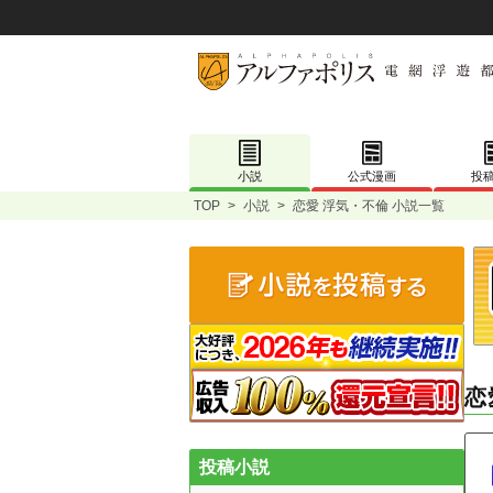
小説
公式漫画
投
TOP
>
小説
>
恋愛 浮気・不倫 小説一覧
恋
投稿小説