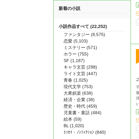
新着の小説
小説作品すべて (22,252)
ファンタジー (8,575)
恋愛 (5,103)
ミステリー (571)
ホラー (755)
SF (1,187)
キャラ文芸 (298)
ライト文芸 (447)
青春 (1,025)
現代文学 (753)
大衆娯楽 (638)
経済・企業 (38)
歴史・時代 (459)
児童書・童話 (484)
絵本 (59)
BL (1,020)
ｴｯｾｲ・ﾉﾝﾌｨｸｼｮﾝ (840)