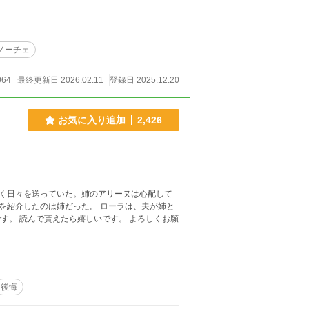
ノーチェ
064
最終更新日 2026.02.11
登録日 2025.12.20
お気に入り追加
2,426
く日々を送っていた。姉のアリーヌは心配して
を紹介したのは姉だった。 ローラは、夫が姉と
す。 読んで貰えたら嬉しいです。 よろしくお願
後悔