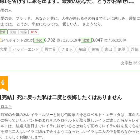
懐妊を告げずに家を出ます。最愛のあなた、どうかお幸せに。
梅雨の人
最愛の夫、ブラッド。 あなたと共に、人生が終わるその時まで互いに慈しみ、愛情に
時までは。 どうか、幸せになってね。 愛しい人。 さようなら。
恋愛
完結
短編
R15
6,732
3,047
24h.ポイント
205pt
位 / 228,619件
位 / 66,320件
小説
恋愛
恋愛
ハッピーエンド
異世界
ざまぁ
短編
後悔
家出
絶望
浮気
文字数 36,
4
【完結】死に戻った私は二度と後悔したくはありません
クロユキ
伯爵家の令嬢の私レイラ・ルソーと同じ伯爵家の令息ロベルト・エディタは、運命の
手に持っていたカバンを盗まれそれをロベルトが取り返しレイラに渡した時からレイ
ベルトは、結婚式当日までレイラに妹がいるとは知らず初めてレイラの妹を見て心を
を持ち二人はレイラに隠れて会うようになった…レイラは二人の仲を知らなかった…… 誤字脱字があります。更新が不
が、よろしくお願いします。