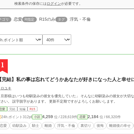
検索条件の保存には
ログイン
が必要です。
恋愛
R15のみ
浮気・不倫
テゴリ
R指定
タグ
1
【完結】私の事は忘れてどうかあなたが好きになった人と幸せ
クロユキ
「旦那様はいつも幼馴染みの彼女を優先していた」 そんなに幼馴染みの彼女が大切
ださい。 誤字脱字があります。 更新不定期ですがよろしくお願いします。
恋愛
完結
短編
R15
4,259
2,184
24h.ポイント
312pt
位 / 228,619件
位 / 66,320件
小説
恋愛
恋愛
幼馴染み
騎士
離婚
浮気・不倫
裏切り
後悔
離婚後の幸せ