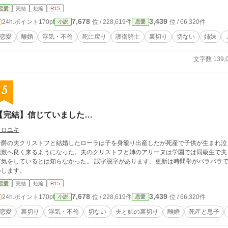
恋愛
完結
短編
R15
7,678
3,439
24h.ポイント
170pt
位 / 228,619件
位 / 66,320件
小説
恋愛
恋愛
離婚
浮気・不倫
死に戻り
護衛騎士
裏切り
切ない
姉妹
文字数 139,
5
【完結】信じていました…
クロユキ
子爵の夫クリストフと結婚したローラは子を身籠り出産したが死産で子供が生まれ泣
屋敷へ良く来るようになった。夫のクリストフと姉のアリーヌは学園では同級生で夫
浮気をしているとは知らなかった。 誤字脱字があります。更新は時間帯がバラバラで
いします。
恋愛
完結
短編
R15
7,678
3,439
24h.ポイント
170pt
位 / 228,619件
位 / 66,320件
小説
恋愛
恋愛
裏切り
浮気・不倫
切ない
夫と姉の裏切り
離婚
死産と息子