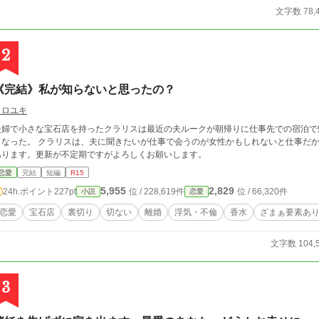
文字数 78,
2
《完結》私が知らないと思ったの？
クロユキ
夫婦で小さな宝石店を持ったクラリスは最近の夫ルークが朝帰りに仕事先での宿泊で
くなった。 クラリスは、夫に聞きたいが仕事で会うのが女性かもしれないと仕事だからと自
あります。更新が不定期ですがよろしくお願いします。
恋愛
完結
短編
R15
5,955
2,829
24h.ポイント
227pt
位 / 228,619件
位 / 66,320件
小説
恋愛
恋愛
宝石店
裏切り
切ない
離婚
浮気・不倫
香水
ざまぁ要素あ
文字数 104,
3