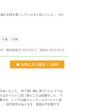
溢れる時を過ごしていけると信じていた。 その
・不倫
妊娠
937
最終更新日 2023.03.17
登録日 2023.02.14
お気に入り追加
1,829
出会いをした。 街で買い物に来ていたレイラは
ラはロベルトに恋に落ち二人は結婚をした。 ロ
奪われ、レイラの妹ウェンディもロベルトに好
定期です