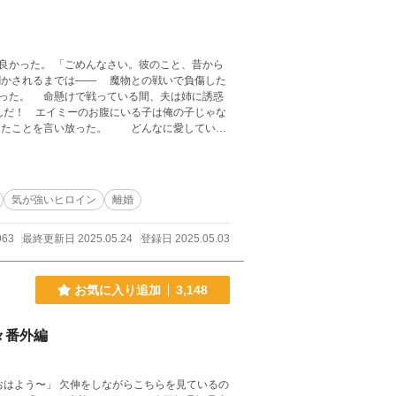
良かった。 「ごめんなさい。彼のこと、昔から
聞かされるまでは―― 魔物との戦いで負傷した
った。 命懸けで戦っている間、夫は姉に誘惑
んだ！ エイミーのお腹にいる子は俺の子じゃな
けたことを言い放った。 どんなに愛している
。申し訳ございません。教えていただけますと有
気が強いヒロイン
離婚
963
最終更新日 2025.05.24
登録日 2025.05.03
お気に入り追加
3,148
々番外編