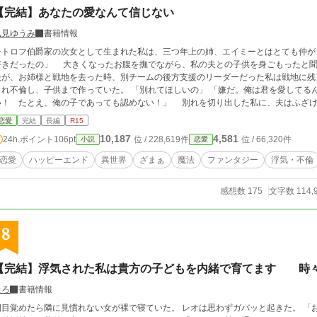
【完結】あなたの愛なんて信じない
風見ゆうみ
書籍情報
シトロフ伯爵家の次女として生まれた私は、三つ年上の姉、エイミーとはとても仲が
好きだったの」 大きくなったお腹を撫でながら、私の夫との子供を身ごもったと
夫が、お姉様と戦地を去った時、別チームの後方支援のリーダーだった私は戦地に残
され不倫し、子供まで作っていた。 「別れてほしいの」 「嫌だ。俺は君を愛してる
い！ たとえ、俺の子であっても認めない！」 別れを切り出した私に、夫はふざ
われても、私はあなたの愛なんて信じない。 ※他サイト様では大幅改稿前を公開しています。アルファポリス様バージョンとな
恋愛
完結
長編
R15
ります。 ※誤字脱字など見直して気を付けているつもりですが、やはりございます
10,187
4,581
24h.ポイント
106pt
位 / 228,619件
位 / 66,320件
小説
恋愛
り難いです。
恋愛
ハッピーエンド
異世界
ざまぁ
魔法
ファンタジー
浮気・不倫
感想数 175
文字数 114,
8
【完結】浮気された私は貴方の子どもを内緒で育てます 時
たろ
書籍情報
目覚めたら隣に見慣れない女が裸で寝ていた。 レオは思わずガバッと起きた。 「おはよう〜」 欠伸をしながらこちらを見ているの