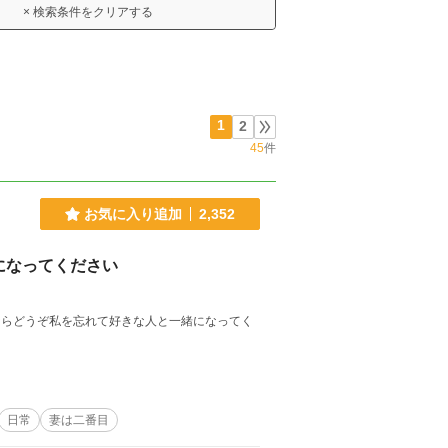
× 検索条件をクリアする
1
2
45
件
お気に入り追加
2,352
になってください
ならどうぞ私を忘れて好きな人と一緒になってく
日常
妻は二番目