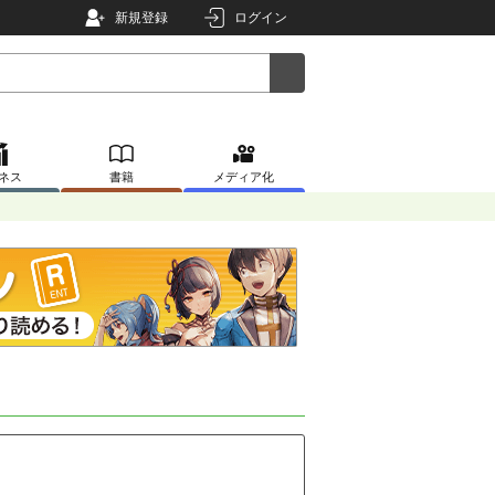
新規登録
ログイン
ネス
書籍
メディア化