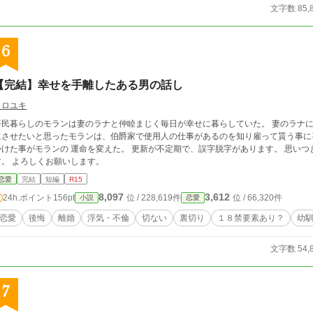
文字数 85,
6
【完結】幸せを手離したある男の話し
クロユキ
平民暮らしのモランは妻のラナと仲睦まじく毎日が幸せに暮らしていた。 妻のラナ
にさせたいと思ったモランは、伯爵家で使用人の仕事があるのを知り雇って貰う事に
事がモランの 運命を変えた。 更新が不定期で、誤字脱字があります。 思いつきで書きましたが読んでくれましたら嬉しいで
す。 よろしくお願いします。
恋愛
完結
短編
R15
8,097
3,612
24h.ポイント
156pt
位 / 228,619件
位 / 66,320件
小説
恋愛
恋愛
後悔
離婚
浮気・不倫
切ない
裏切り
１８禁要素あり？
幼
文字数 54,
7