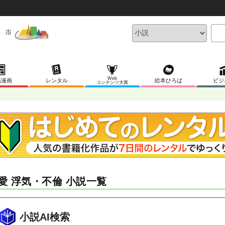
Web
稿漫画
レンタル
絵本ひろば
ビジ
コンテンツ大賞
愛 浮気・不倫 小説一覧
小説AI検索