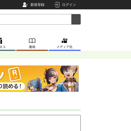
新規登録
ログイン
ネス
書籍
メディア化