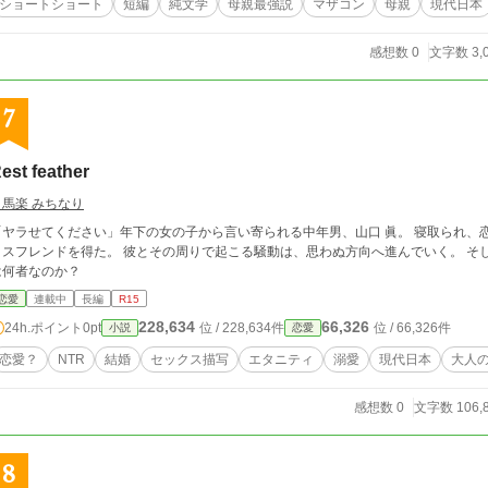
ショートショート
短編
純文学
母親最強説
マザコン
母親
現代日本
感想数 0
文字数 3,
7
est feather
司馬楽 みちなり
「ヤラせてください」年下の女の子から言い寄られる中年男、山口 眞。 寝取られ、
ンドを得た。 彼とその周りで起こる騒動は、思わぬ方向へ進んでいく。 そして、彼の誕生日に毎年メールを送ってくる女性
は何者なのか？
恋愛
連載中
長編
R15
228,634
66,326
24h.ポイント
0pt
位 / 228,634件
位 / 66,326件
小説
恋愛
恋愛？
NTR
結婚
セックス描写
エタニティ
溺愛
現代日本
大人
感想数 0
文字数 106,
8