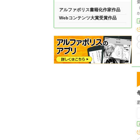
愛
アルファポリス書籍化作家作品
か
Webコンテンツ大賞受賞作品
相とは。 ――紗彩を最も
コン