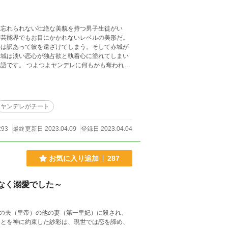
ら忘れられない壮絶な美貌を持つ男子生徒がい
で芸能界でもお目にかかれないレベルの美形だ。
かは訳あって彼を遠ざけてしまう。そして赤城が
ヤンデレがチート
293
最終更新日 2023.04.09
登録日 2023.04.04
お気に入り追加
287
なく溺愛でした～
の夫（皇帝）の他の妻（第一皇妃）に殺され、