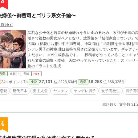
3
夫婦係〜御曹司とゴリラ系女子編〜
柊原 ゆず
深刻な少子化と若者の結婚離れを食い止めるため、政府が全国の
引きで複数の男女がペアとなり、放課後を『疑似家庭ラウンジ』で
の葉山 桔花に片想い中の御曹司、神室 蓮はこの制度を最大限利用
ンデレ男子の神室 蓮は気持ち悪さに全振りしています。ギャグテ
ください。 ※AI生成作品です。 投稿者がやっていること：キャラデザ、ストーリー・あらすじを考える、生成さ
れた文章の編集・改稿 AIにやってもらっていること：ストーリ
物のイラストの生成
恋愛
連載中
長編
R15
37,131
16,258
24h.ポイント
7pt
位 / 228,634件
位 / 66,326件
小説
恋愛
恋愛
現代日本
男主人公
ヤンデレ
ヤンデレ男子
女子高校生
男子高
感想数 0
文字数 31,
4