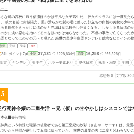
美少年幽霊の狂愛〜私は彼に全てを奪われる
べーこ
小さな町の高校に通う信濃ほのかは平凡な女子高生だ。 彼女のクラスには一度見た
た。 彼の名前は赤城陽光。黒い滑らかな髪の毛に整った顔立ちの白皙の美貌の少年
とある偶然をきっかけにほのかと赤城は意気投合し仲良くなる。 しかしある日ほの
のかに淡い恋心を抱いてるのをほのかは知らなかった。 不慮の事故で亡くなった赤城は淡い恋心が独占欲と執着心に塗れてしまい
なってほのかの元へと現れた 絶世の美少年幽霊ヤンデレと臆病なヒロインの物語です。 つよつよヤンデレに何もかも奪われて
人生を引っ掻き回される連作短編です
恋愛
完結
長編
R15
37,131
16,258
24h.ポイント
7pt
位 / 228,634件
位 / 66,326件
小説
恋愛
幽霊
ヤンデレ
美少年
ホラー要素あり
現代日本
執着・溺愛
学園
感想数 0
文字数 80,
5
逆行死神令嬢の二重生活 ～兄（仮）の甘やかしはシスコンでは
猪本夜
書籍情報
死神業という特殊な職業の後継者である第三皇妃の紗彩（さあや・サーヤ）は、最愛
いたら時間が逆行して五歳に戻っていた。 前世の最愛の夫に二度と関わらないことを神に約束した紗彩は、現世では恋を諦め、