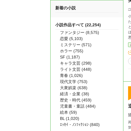
新着の小説
小説作品すべて (22,254)
ファンタジー (8,575)
ほ
悪霊と
恋愛 (5,103)
ミステリー (571)
ホラー (755)
SF (1,187)
キャラ文芸 (298)
ライト文芸 (448)
青春 (1,026)
現代文学 (753)
大衆娯楽 (638)
経済・企業 (38)
歴史・時代 (459)
児童書・童話 (484)
絵本 (59)
BL (1,020)
ｴｯｾｲ・ﾉﾝﾌｨｸｼｮﾝ (840)
気づ