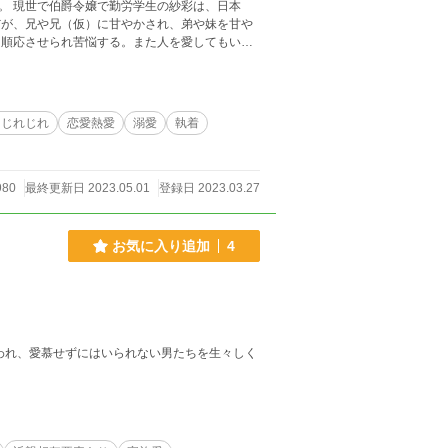
日本
だが、兄や兄（仮）に甘やかされ、弟や妹を甘や
危険が迫る。そして逆行前に起きた紗彩の死の真
・じれじれ
恋愛熱愛
溺愛
執着
980
最終更新日 2023.05.01
登録日 2023.03.27
お気に入り追加
4
われ、愛慕せずにはいられない男たちを生々しく