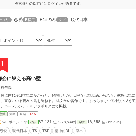
検索条件の保存には
ログイン
が必要です。
恋愛
R15のみ
現代日本
テゴリ
R指定
タグ
1
都会に聳える高い壁
豊科奈義
田舎に住む玲は病気にかかった。退院したが、田舎では気味悪がられる。家族は気に
京にいる親友の元を訪ねる。 純文学の習作です。ぶっちゃけ中間小説の方が近い。 小説家になろう、カクヨム、ノベルアップ
＋、ハーメルン、アルファポリスにて掲載。
恋愛
完結
短編
R15
37,131
16,258
24h.ポイント
7pt
位 / 228,634件
位 / 66,326件
小説
恋愛
恋愛
現代日本
TS
TSF
精神的BL
家出