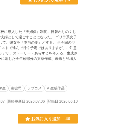
高校に導入した『夫婦係』制度。日替わりのくじ
夫婦として過ごすことになった。 ゴリラ系女子
して、彼女を『本当の妻』とする。 ※今回のヤ
イストで進んで行く予定ではありますが、ご注意
ーに応じた全年齢部分の文章作成、表紙と登場人
学生
御曹司
ラブコメ
AI生成作品
207
最終更新日 2026.07.06
登録日 2026.06.10
お気に入り追加
40