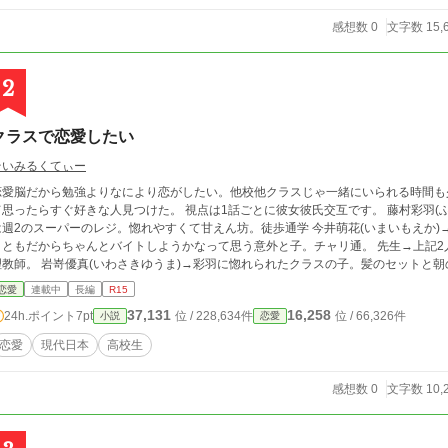
感想数 0
文字数 15,
2
クラスで恋愛したい
そいみるくてぃー
恋愛脳だから勉強よりなにより恋がしたい。他校他クラスじゃ一緒にいられる時間も
たらすぐ好きな人見つけた。 視点は1話ごとに彼女彼氏交互です。 藤村彩羽(ふじむらいろは)→高2になったばっかり。バイト
は週2のスーパーのレジ。惚れやすくて甘えん坊。徒歩通学 今井萌花(いまいもえか
まともだからちゃんとバイトしようかなって思う意外と子。チャリ通。 先生→上記
理教師。 岩嵜優真(いわさきゆうま)→彩羽に惚れられたクラスの子。髪のセットと
ちゃうチョロい男。電車+チャリ通 佐藤くん→優真の友達
恋愛
連載中
長編
R15
37,131
16,258
24h.ポイント
7pt
位 / 228,634件
位 / 66,326件
小説
恋愛
恋愛
現代日本
高校生
感想数 0
文字数 10,