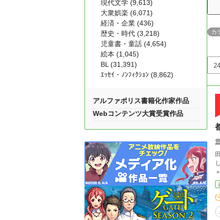
現代文学 (9,613)
大衆娯楽 (6,071)
経済・企業 (436)
カ
歴史・時代 (3,218)
児童書・童話 (4,654)
絵本 (1,045)
BL (31,391)
ｴｯｾｲ・ﾉﾝﾌｨｸｼｮﾝ (8,862)
アルファポリス書籍化作家作品
Webコンテンツ大賞受賞作品
し、東