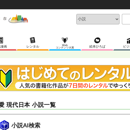
Web
稿漫画
レンタル
絵本ひろば
ビジ
コンテンツ大賞
愛 現代日本 小説一覧
小説AI検索