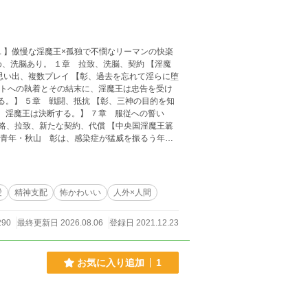
、洗脳、契約 【淫魔
思い出、複数プレイ 【彰、過去を忘れて淫らに堕
ットへの執着とその結末に、淫魔王は忠告を受け
る。】 ５章 戦闘、抵抗 【彰、三神の目的を知
、淫魔王は決断する。】 ７章 服従への誓い
策略、拉致、新たな契約、代償 【中央国淫魔王簒
界に拉致されてしまう。困惑する彰はアルカシス
下、従順な性奴隷ーペットーとしての調教生活が
に抵抗するが次第にアルカシスの美しさと彼との
性奴隷として彼に依存していく中、彰は自身が神
愛
精神支配
怖かわいい
人外×人間
伴侶になるよう決断を迫られる。そしてアルカシ
とを決意し淫魔から闘神へ昇格し二人は性奴隷ー
290
最終更新日 2026.08.06
登録日 2021.12.23
する。 淫魔界に帰還した二人は、アルカシスの
としての絆を深め、彰自身伴侶としての自覚が芽
。先代淫魔王を母に、闘神を父に持つアルカシス
お気に入り追加
1
一の防御型女淫魔イルマの居場所を特定する