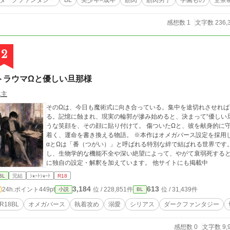
ダークファンタジー
BL
美少年×成年
筋肉
筋肉男子
学園もの
全寮
感想数 1
文字数 236,
2
トラウマΩと優しい旦那様
水主
そのΩは、今日も魔術式に向き合っている。集中を途切れさせれ
る。記憶に蝕まれ、現実の輪郭が滲み始めると、決まって“優しい
うな笑顔を、その顔に貼り付けて。 傷ついたΩと、彼を献身的に守り続ける公爵。長い年月を共にした二人が辿り
着く、運命を書き換える物語。 ※本作はオメガバース設定を採用しています。 α・β・Ωという第二の性が存在し、
αとΩは「番（つがい）」と呼ばれる特別な絆で結ばれる世界です
し、生物学的な機能不全や深い絶望によって、やがて衰弱死するとされています。 本作で
に独自の設定・解釈を加えています。 他サイトにも掲載中
BL
完結
ｼｮｰﾄｼｮｰﾄ
R18
3,184
613
24h.ポイント
449pt
位 / 228,851件
位 / 31,439件
小説
BL
R18BL
オメガバース
執着攻め
溺愛
シリアス
ダークファンタジー
感想数 0
文字数 9,