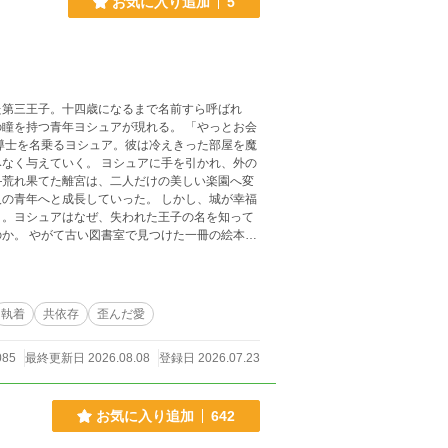
お気に入り追加
5
た第三王子。十四歳になるまで名前すら呼ばれ
青年ヨシュアが現れる。 「やっとお会
シュアに手を引かれ、外の
―荒れ果てた離宮は、二人だけの美しい楽園へ変
成長していった。 しかし、城が幸福
く。ヨシュアはなぜ、失われた王子の名を知って
冊の絵本
執着
共依存
歪んだ愛
085
最終更新日 2026.08.08
登録日 2026.07.23
お気に入り追加
642