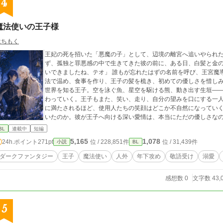
4
魔法使いの王子様
はちもく
王妃の死を招いた「悪魔の子」として、辺境の離宮へ追いやられ
ず、孤独と罪悪感の中で生きてきた彼の前に、ある日、白髪と金の瞳を持つ
いできましたね、テオ」 誰もが忘れたはずの名前を呼び、王宮魔導士を名乗るヨシュア。彼は冷えきった部屋を魔
法で温め、食事を作り、王子の髪を梳き、初めての優しさを惜しみなく与えていく。 ヨ
世界を知る王子。空を泳ぐ魚、星空を駆ける熊、動き出す生垣―
わっていく。王子もまた、笑い、走り、自分の望みを口にする一人の青年へと
に満たされるほど、使用人たちの笑顔はどこか不自然になってい
いたのか。彼が王子へ向ける深い愛情は、本当にただの優しさなのか。 やがて古い図書室で見つけた一
が、二人の物語を静かに反転させる。 これは、悪魔の子と呼ばれた王子と、彼を愛する魔法使いの、歪で優しい救
BL
連載中
短編
済の物語。
5,165
1,078
24h.ポイント
271pt
位 / 228,851件
位 / 31,439件
小説
BL
ダークファンタジー
王子
魔法使い
人外
年下攻め
敬語受け
溺愛
感想数 0
文字数 43,
5