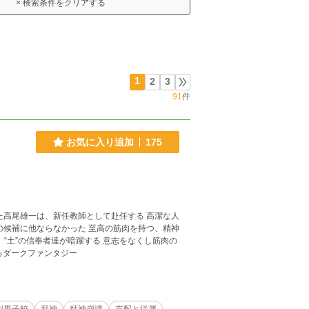
× 検索条件をクリアする
1
2
3
91
件
お気に入り追加
175
者達が暗躍する 意志をなくし筋肉の
校で繰り広げられるダークファンタジー