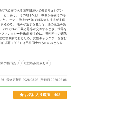
ーと出会う。 その地下では、教会が存在そのも
揺るがす連
を始める。 法を守護する者たち、法の庇護を受
─それぞれの正義と思惑が交差するとき、世界を
 ※本作は、男性同士の関係
を含む群像劇であるため、女性キャラクターを含む
性的描写（R18）は男性同士のもののみとなりま
親相姦・異種間性愛など、人によって不快と感じ
。
性暴力描写あり
近親相姦要素あり
926
最終更新日 2026.08.08
登録日 2026.08.06
お気に入り追加
402