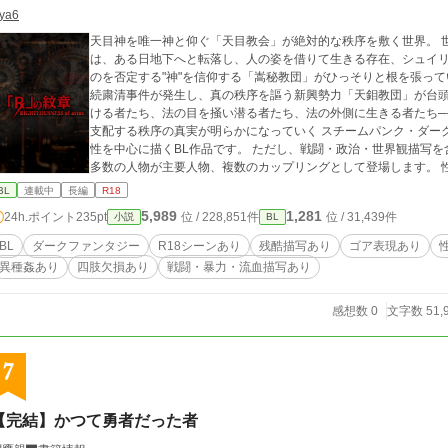
ya6
天目神を唯一神と仰ぐ「天目教会」が絶対的な秩序を敷く世界。 世の下級層である限界日雇い労働者リュシアン
は、ある日地下へと転落し、人の姿を借りて生きる存在、シュイリ
のを否定する"神"を信仰する「嵩秘教団」がひっそりと根を張っていた。 一方、地上の各地では教会を
続粛清事件が発生し、真の秩序を謳う新興勢力「天鉬教団」が台頭
ける者たち、法の目を掻い潜る者たち、法の外側に生きる者たち─
支配する秩序の真実が明らかになっていく スチームパンク・ダークファンタジー群像劇
性を中心に描くBL作品です。 ただし、戦闘・政治・世界観描写
多数の人物が主要人物、複数のカップリングとして登場します。 
す。 ※本作には暴力・流血・人体欠損・ゴア表現・性的暴行・近
BL
連載中
長編
R18
られる表現が含まれます。 各自、防御力を高めてお読みください
5,989
1,281
24h.ポイント
235pt
位 / 228,851件
位 / 31,439件
小説
BL
BL
ダークファンタジー
R18シーンあり
残酷描写あり
ゴア表現あり
異種姦あり
四肢欠損あり
戦闘・暴力・流血描写あり
感想数 0
文字数 51,
7
【完結】かつて勇者だった者