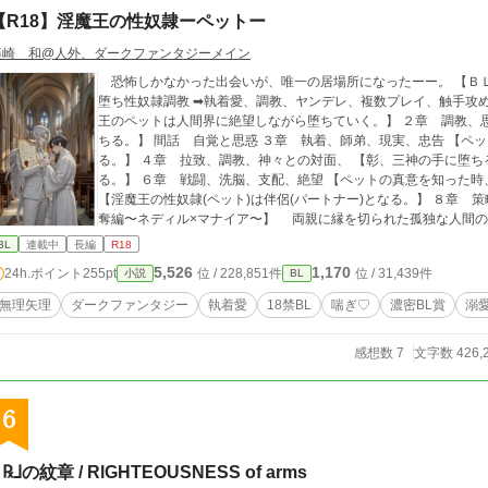
【R18】淫魔王の性奴隷ーペットー
藤崎 和@人外、ダークファンタジーメイン
恐怖しかなかった出会いが、唯一の居場所になったーー。 【ＢＬ】傲慢な淫魔王×孤独で不憫なリーマンの快楽
堕ち性奴隷調教 ➡︎執着愛、調教、ヤンデレ、複数プレイ、触手攻め、洗脳あり。 １章 拉致
王のペットは人間界に絶望しながら堕ちていく。】 ２章 調教、
ちる。】 間話 自覚と思惑 ３章 執着、師弟、現実、忠告 【ペ
る。】 ４章 拉致、調教、神々との対面、 【彰、三神の手に堕ち
る。】 ６章 戦闘、洗脳、支配、絶望 【ペットの真意を知った時
【淫魔王の性奴隷(ペット)は伴侶(パートナー)となる。】 ８章 
奪編〜ネディル×マナイア〜】 両親に縁を切られた孤独な人間の青年・秋山 彰は、感染症が猛威を振るう年末
の夜、銀色の長い髪を持つ美麗の淫魔王アルカシスによって淫魔
BL
連載中
長編
R18
と『性奴隷契約』を強制的に結ばされ、異種族王との従属関係の
5,526
1,170
24h.ポイント
255pt
位 / 228,851件
位 / 31,439件
小説
BL
始まる。人外への恐怖や性奴隷への拒絶から当初彰はアルカシス
調教生活に彰は心をアルカシスに依存させていく。アルカシスの
無理矢理
ダークファンタジー
執着愛
18禁BL
喘ぎ♡
濃密BL賞
溺
に選ばれた『魅惑の人』という特異体質であることを知り、神の
ス自身も『魅惑の人』である彰を守り、伴侶として迎え入れるこ
感想数 7
文字数 426,
ペットと主ーという従僕から伴侶ーパートナーーという関係に発展
師である淫魔王カラマーゾフの簒奪事件に巻き込まれながら伴侶
生えながら一人の意思を持つ人間として上位淫魔と対峙していく
6
は北に残された過去の遺産と決別するため一度追い詰めた北国随
が...？ 2026年1月より文字数30万字突破記念にてアルカシス×彰の質問コーナー①を公開しました！本編と合わせ
てぜひご覧ください。
 ℞⅃の紋章 / RlGHTEOUSNESS of arms