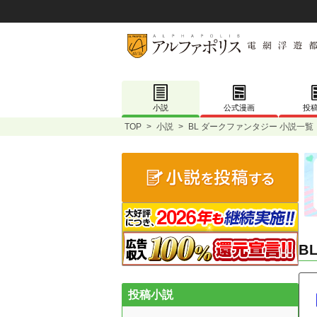
小説
公式漫画
投
TOP
>
小説
>
BL ダークファンタジー 小説一覧
B
投稿小説