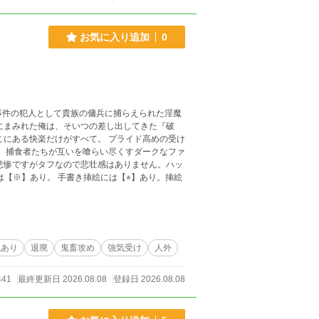
お気に入り追加
0
い事件の犯人として貴族の傭兵に捕らえられた淫魔
にまみれた俺は、そいつの差し出してきた『破
こにある快楽だけがすべて。 プライド高めの受け
。 捕食者たちが互いを喰らい尽くすダークなファ
現あり
退廃
鬼畜攻め
強気受け
人外
441
最終更新日 2026.08.08
登録日 2026.08.08