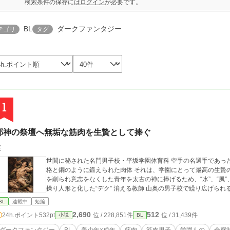
検索条件の保存には
ログイン
が必要です。
BL
ダークファンタジー
テゴリ
タグ
1
邪神の祭壇へ無垢な筋肉を生贄として捧ぐ
零
世間に秘された名門男子校・平坂学園体育科 空手の名選手であった高尾雄一は、新任教師として赴任する 高潔な人
格と鋼のように鍛えられた肉体 それは、学園にとって最高の生贄の候補に他ならなかった 至高の筋肉を持つ、精神
を削られ意志をなくした青年を太古の神に捧げるため、“水”、“風”、“土”の信奉
操り人形と化した“デク” 消える教師 山奥の男子
BL
連載中
短編
2,690
512
24h.ポイント
532pt
位 / 228,851件
位 / 31,439件
小説
BL