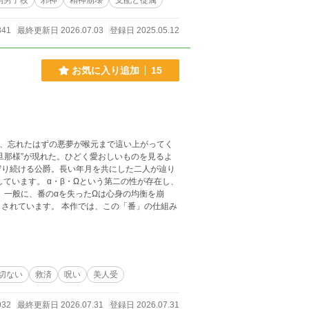
制男子校
邪神
精神崩壊
支配と従属
341
最終更新日 2026.07.03
登録日 2025.05.12
お気に入り追加
15
ば、忘れたはずの悪夢が喉元まで這い上がってく
旦那様”が現れた。ひどく愛おしいものを見るよ
。一般に、番のαを失ったΩは心身の均衡を崩
は、この「番」の仕組み
切ない
救済
呪い
美人受
932
最終更新日 2026.07.31
登録日 2026.07.31