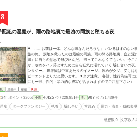
3
手配犯の淫魔が、雨の路地裏で最凶の同族と堕ちる夜
貴
⚫︎「……お前は一体、どんな味なんだろうな」 バレるはずのな
族の俺。 窮地を救ったのは最凶の同族。雨の降る路地裏、血と泥
滅』に自らの意思で飛び込んだ。 帰ってこれなくてもいい、今こ
が、攻めをハメ落とすために自ら狂気に溺れていく 騙し合いの夜
ンタジー。 世界観は中東あたりのイメージ。攻めがクソ、受けは悲惨ですがタフなので悲壮感はありません。ハッ
ピーエンドよりだと思います。 ⚫︎タグ注意。 各話、性行為描写には【※】あり。 手書き挿絵には【⭐︎】あり。挿絵
にも一部、性的・暴力的な描写が含まれますのでご注意下さい）
BL
連載中
短編
R18
4,425
907
24h.ポイント
320pt
位 / 228,851件
位 / 31,439件
小説
BL
淫魔
ダークファンタジー
執着
騙し合い
首絞め
暴力・流血・残酷表
感想数 0
文字数 3,