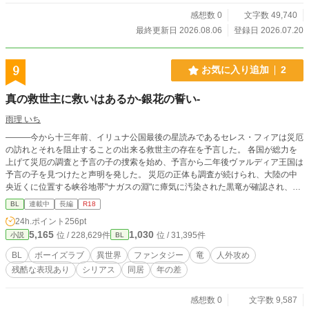
感想数 0
文字数 49,740
最終更新日 2026.08.06
登録日 2026.07.20
9
お気に入り追加
2
真の救世主に救いはあるか-銀花の誓い-
雨理 いち
———今から十三年前、イリュナ公国最後の星読みであるセレス・フィアは災厄
の訪れとそれを阻止することの出来る救世主の存在を予言した。 各国が総力を
上げて災厄の調査と予言の子の捜索を始め、予言から二年後ヴァルディア王国は
予言の子を見つけたと声明を発した。 災厄の正体も調査が続けられ、大陸の中
央近くに位置する峡谷地帯"ナガスの淵"に瘴気に汚染された黒竜が確認され、そ
の黒竜こそが災厄であると断定された。 瘴気に汚染された黒竜は悪竜と呼ばれ
BL
連載中
長編
R18
るようになり、十年近くかけて戦闘教育を施された予言の子を筆頭に各国の精鋭
24h.ポイント
256pt
を集めて、悪竜討伐作戦が決行された。 かくして悪竜討伐は成し遂げられた。
5,165
1,030
位 / 228,629件
位 / 31,395件
小説
BL
ヴァルディア王国は保護を名目に公表していなかった予言の子、世界を救世に導
いたのは現騎士団長の息子にして侯爵家子息であるアーリス・フェリダンである
BL
ボーイズラブ
異世界
ファンタジー
竜
人外攻め
と発表した。 それから十ヶ月が経ったヴァルディア王国南部のダンタルシア伯
残酷な表現あり
シリアス
同居
年の差
爵領にあるダルモアの森で、森の番人をしているノイルは今日も杣人の真似事を
しながら森の巡回をしていた。 ノイルは全身に大怪我を負い左目を失明して国
防の前線に立つことが難しいと判断され、半年前に森の番人として国から派遣さ
感想数 0
文字数 9,587