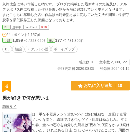
規約改定に伴い作製した物です。 ブログに掲載した最新寄りの短編及び、アル
ファポリス内に投稿した作品を古い物から順に追加していく場所となります。
またこちらに移動した古い作品は当時未熟さ故に犯していた文法の間違いや誤字
脱字を最低限修正した状態となっております。
BL
連載中
ｼｮｰﾄｼｮｰﾄ
R18
24h.ポイント
1,157pt
1,099
177
位 / 228,629件
位 / 31,395件
小説
BL
BL
短編
アダルト小説
ボーイズラブ
感想数 10
文字数 2,800,122
最終更新日 2026.08.05
登録日 2024.01.12
4
お気に入り追加
19
男が好きで何が悪い１
猫塚ルイ
口下手な不器用ノンケ攻め×ゲイに悩む繊細な一途受け 毒舌
ノンケな圭と、繊細で泣き虫なゲイ・龍星は幼なじみ。 中2
の春、圭への恋心を自覚した龍星は“親友”の仮面をかぶり続け
ていた。 けれどある日 圭に想いがバレかけたことで、周囲の