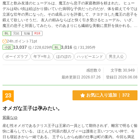
魔王と飲み友達のヒューデルは、魔王から息子の家庭教師を頼まれた。 ヒュー
デルは幼い頃は絵ばかり描いていた病弱な子供だったのだが、体を鍛えて今では
立派な壮年の男になった。その成長ぶりを評価して、ナヨナヨした魔王の息子を
鍛えて欲しいそうだ。 友人の頼みならばと快く引き受けるヒューデル。 いざ、
魔王の息子と対面してみたら、そのあまりにも繊細な美貌に度肝を抜かれる。
魔王の息子……ネルは最初はヒューデルをうとましがった。だが、ある出来事を
BL
完結
短編
R18
きっかけに急速に懐かれることになるのだった。 ※ムーンライトノベルズ様で
24h.ポイント
71pt
も投稿しています。 ※宜しくお願いします。
13,037
3,016
位 / 228,629件
位 / 31,395件
小説
BL
ボーイズラブ
年下×年上
ほのぼの
ハッピーエンド
男主人公
感想数 0
文字数 30,949
最終更新日 2026.07.26
登録日 2026.06.08
23
お気に入り追加
372
オメガな王子は孕みたい。
紫藤なゆ
産む性オメガであるクリス王子は王家の一員として期待されず、離宮で明るく愉
快に暮らしている。 ほとんど同居の獣人ヴィーは護衛と言いつついい仲で、今
日も寝起きから一緒である。 王子らしからぬ彼の仕事は町の案内。今回も満足