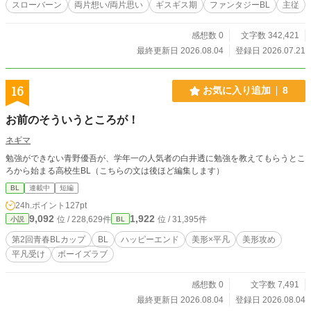
スローバーン
両片想い/両片思い
ギスギス期
ファンタジーBL
主従
うのだ。 ◆35万字程度、完結済
感想数 0
文字数 342,421
最終更新日 2026.08.04
登録日 2026.07.21
16
お気に入り追加
8
お前のそういうところが！
ネギマ
勉強ができない青野優吾が、学年一の人気者の白井透に勉強を教えてもらうとこ
ろから始まる高校生BL（こちらの文は後ほど編集します）
BL
連載中
短編
24h.ポイント
127pt
9,092
1,922
位 / 228,629件
位 / 31,395件
小説
BL
第2回青春BLカップ
BL
ハッピーエンド
美形×平凡
美形攻め
平凡受け
ボーイズラブ
感想数 0
文字数 7,491
最終更新日 2026.08.04
登録日 2026.08.04