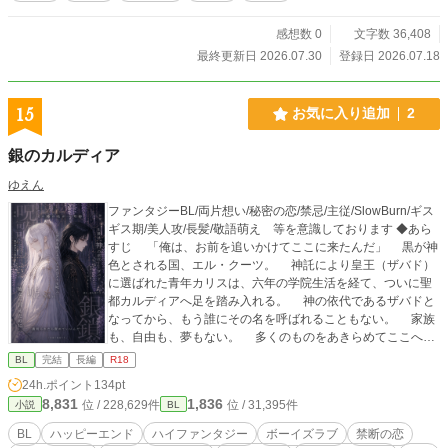
感想数 0
文字数 36,408
最終更新日 2026.07.30
登録日 2026.07.18
15
お気に入り追加
2
銀のカルディア
ゆえん
ファンタジーBL/両片想い/秘密の恋/禁忌/主従/SlowBurn/ギス
ギス期/美人攻/長髪/敬語萌え 等を意識しております ◆あら
すじ 「俺は、お前を追いかけてここに来たんだ」 黒が神
色とされる国、エル・クーツ。 神託により皇王（ザバド）
に選ばれた青年カリスは、六年の学院生活を経て、ついに聖
都カルディアへ足を踏み入れる。 神の依代であるザバドと
なってから、もう誰にその名を呼ばれることもない。 家族
も、自由も、夢もない。 多くのものをあきらめてここへ来
た。 でも──ジウにだけはまた会いたい。 カリスの初恋
BL
完結
長編
R18
の相手であるジウは、この国で禁忌とされる銀髪をしてい
24h.ポイント
134pt
た。 聖都での再会は叶ったものの、宮廷侍従長（ラブサリ
8,831
1,836
位 / 228,629件
位 / 31,395件
小説
BL
ス）となっていたジウはカリスを冷たく突き放す。 ザバド
に触れることができるのは側近であるカル・ハツェただひと
BL
ハッピーエンド
ハイファンタジー
ボーイズラブ
禁断の恋
り──ジウにはその姿を目にすることすら禁じられているとい