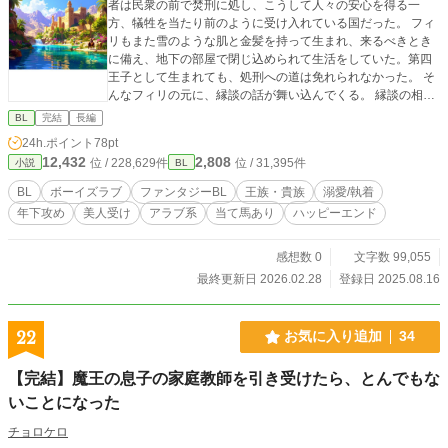
者は民衆の前で焚刑に処し、こうして人々の安心を得る一
方、犠牲を当たり前のように受け入れている国だった。 フィ
リもまた雪のような肌と金髪を持って生まれ、来るべきとき
に備え、地下の部屋で閉じ込められて生活をしていた。第四
王子として生まれても、処刑への道は免れられなかった。 そ
んなフィリの元に、縁談の話が舞い込んでくる。 縁談の相手
はファルーハ王国の第三王子であるヴァシリス。顔も名前も
BL
完結
長編
知らない王子との結婚の話は、同性婚に偏見があるルロ国に
24h.ポイント
78pt
とって、フィリはさらに肩身の狭い思いをする。 ファルーハ
12,432
2,808
位 / 228,629件
位 / 31,395件
小説
BL
王国は砂漠地帯にある王国であり、雪国であるルロ国とは真
逆だ。縁談などフィリ信じず、ついにそのときが来たと諦め
BL
ボーイズラブ
ファンタジーBL
王族・貴族
溺愛/執着
の境地に至った。 情報がほとんどないファルーハ王国へ向か
年下攻め
美人受け
アラブ系
当て馬あり
ハッピーエンド
うと、国を上げて祝福する民衆に触れ、処刑場へ向かうもの
だとばかり思っていたフィリは困惑する。 狼狽するフィリの
元へ現れたのは、浅黒い肌と黒髪、サファイア色の瞳を持つ
感想数 0
文字数 99,055
ヴァシリスだった。彼はまだ成人にはあと二年早い子供であ
最終更新日 2026.02.28
登録日 2025.08.16
り、未成年と婚姻の儀を行うのかと不意を突かれた。 縁談の
持ち込みから婚儀までが早く、しかも相手は未成年。そこに
は第二王子であるジャミルの思惑が隠されていて──。
22
お気に入り追加
34
【完結】魔王の息子の家庭教師を引き受けたら、とんでもな
いことになった
チョロケロ