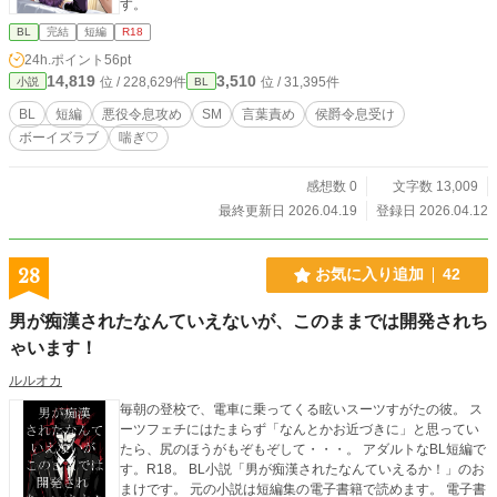
す。
BL
完結
短編
R18
24h.ポイント
56pt
14,819
3,510
位 / 228,629件
位 / 31,395件
小説
BL
BL
短編
悪役令息攻め
SM
言葉責め
侯爵令息受け
ボーイズラブ
喘ぎ♡
感想数 0
文字数 13,009
最終更新日 2026.04.19
登録日 2026.04.12
28
お気に入り追加
42
男が痴漢されたなんていえないが、このままでは開発されち
ゃいます！
ルルオカ
毎朝の登校で、電車に乗ってくる眩いスーツすがたの彼。 ス
ーツフェチにはたまらず「なんとかお近づきに」と思ってい
たら、尻のほうがもぞもぞして・・・。 アダルトなBL短編で
す。R18。 BL小説「男が痴漢されたなんていえるか！」のお
まけです。 元の小説は短編集の電子書籍で読めます。 電子書