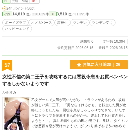
BL
完結
短編
R18
24h.ポイント
56pt
14,819
3,510
位 / 228,629件
位 / 31,395件
小説
BL
ボーイズラブ
オメガバース
高校生
ツンデレ
ツンデレ受け
ハッピーエンド
感想数 0
文字数 10,304
最終更新日 2026.06.15
登録日 2026.06.15
27
お気に入り追加
26
女性不信の第二王子を攻略するには悪役令息をお尻ペンペン
するしかないようです
ルルオカ
乙女ゲームで人気が高いながら、トラウマがあるため、攻略
が難しい第二王子。 「男ならイけるかも」と転生した男が攻
略しようとしたら、悪役令息がしゃしゃりでてきて、いたず
らにトラウマを刺激するものだから、逆上してお仕置きをし
ようと・・。 異世界転生もののBL小説です。R18。 タイトル
では悪役令息が受けのようで、がっつり虐げるほうの攻めで