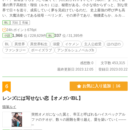
通の男子高校生・瑠佳（ルカ）には、秘密がある。小さな頃からずっと、別な世
界で日々を送り、成長していく夢を見続けているのだ。 史上最強の呼び声も高
い、大魔法使いである祖母・ベリンダ。 その弟子であり、物腰柔らか、ルカの
トラウマを刺激しまくる、超絶美形・ユージーン。 外見も内面も、強くて男ら
BL
完結
長編
しくて頼りになる、寡黙で優しい、薬屋の跡取り・ジェイク。 いつも笑顔で温
24h.ポイント
676pt
厚だけど、ルカ以外にまったく価値を見出さない、ヤンデレ系神父・ネイト。
1,966
337
位 / 228,629件
位 / 31,395件
小説
BL
領主の息子なのに気さくで誠実、親友のイケメン貴公子・フィンレー。 彼らの
過剰なスキンシップに狼狽えながらも、ルカは日々を楽しく過ごしていたが、あ
BL
異世界
異世界転生
溺愛
イケメン
主人公総受
ほのぼの
る時を境に、現実世界での急激な体力の衰えを感じ始める。夢から覚めるたびに
ファンタジー
ボーイズラブ
アンダルシュノベルズb
強まる倦怠感に加えて、祖母や仲間達の言動にも不可解な点が。更には魔王の復
活も重なって、瑠佳は次第に世界全体に疑問を感じるようになっていく。 やが
て現実の自分の不調の原因が夢にあるのではないかと考えた瑠佳は、「夢の世
感想数 0
文字数 453,315
界」そのものを否定するようになるが――。 無自覚小悪魔ちゃん、総受系愛さ
最終更新日 2023.12.05
登録日 2023.03.22
れ主人公による、保護者同伴RPG（？）。 （この作品は、小説家になろう、カ
クヨムにも掲載しています）
6
お気に入り追加
16
レンズには写せない恋【オメガバBL】
猫塚ルイ
突然オメガになった翼と、帝王と呼ばれるハイスペックアル
ファのテオが、数々の困難を乗り越え、愛を築いていく───
─