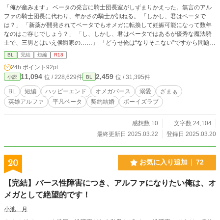
「俺が産みます」 ベータの発言に騎士団長室がしずまりかえった。無言のアル
ファの騎士団長に代わり、年かさの騎士が訊ねる。 「しかし、君はベータで
は？」 「新薬が開発されてベータでもオメガに転換して妊娠可能になって数年
なのはご存じでしょう？」 「し、しかし、君はベータではあるが優秀な魔法騎
士で、三男とはいえ侯爵家の……」 「どうせ俺は“なりそこない”ですから問題あ
りませんよ」 ベータは騎士団長の優秀な片腕ではあるが、ベータであった。名
BL
完結
短編
R18
門貴族の子弟は優秀なアルファか子孫を残し政略結婚の手駒としてのオメガがも
24h.ポイント
92pt
とめられる。 いくら優秀であっても、平凡なベータは求められないのだ。ベー
11,094
2,459
位 / 228,629件
位 / 31,395件
小説
BL
タの“なりそこない”という言葉に貴族階級ばかりの騎士達は沈黙する。 そして騎
士団長は平民出身でありながら優秀なアルファであり、その剣と魔法一つだけで
BL
短編
ハッピーエンド
オメガバース
溺愛
ざまぁ
ここまで成り上がった。 その優秀な血を残せと国王に命じられるほどに、さら
英雄アルファ
平凡ベータ
契約結婚
ボーイズラブ
には相手がいないというならば、オメガである第三王女を娶れという雰囲気にな
っていた。オメガらしい美貌を誇る王女だが、その性格は大変悪いと評判
の……。 「お前はそれでいいのか？」 沈黙していた騎士団長が聞く。 「はい。
感想数 10
文字数 24,104
できれば妊娠中の産休期間も業務として有給を認めていただけるならば」 「も
最終更新日 2025.03.22
登録日 2025.03.20
ちろん“重要な任務”だ。許可しよう」 「ありがとうございます」 こうして、二
人の契約結婚ならぬ、契約出産はなりたった。
20
お気に入り追加
72
【完結】バース性障害につき、アルファになりたい俺は、オ
メガとして絶望的です！
小池 月