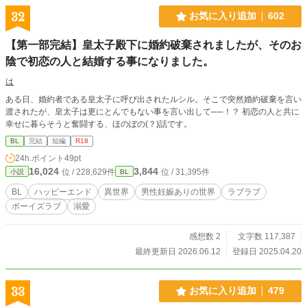
32
お気に入り追加
602
【第一部完結】皇太子殿下に婚約破棄されましたが、そのお
陰で初恋の人と結婚する事になりました。
は
ある日、婚約者である皇太子に呼び出されたルシル。そこで突然婚約破棄を言い
渡されたが、皇太子は更にとんでもない事を言い出して──！？ 初恋の人と共に
幸せに暮らそうと奮闘する、ほのぼの(？)話です。
BL
完結
短編
R18
24h.ポイント
49pt
16,024
3,844
位 / 228,629件
位 / 31,395件
小説
BL
BL
ハッピーエンド
異世界
男性妊娠ありの世界
ラブラブ
ボーイズラブ
溺愛
感想数 2
文字数 117,387
最終更新日 2026.06.12
登録日 2025.04.20
33
お気に入り追加
479