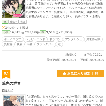
には、 昔可愛がっていた子竜はすっかり恋心を拗らせて激重
執着男になっていたというお話。 ハッピーエンド&完結確約
の異世界ファンタジー異種族BL。 ※出血表現、残酷表現、暴
力表現があります。ご注意ください。 表紙イラストは飛鳥居
様にお願いしています。 https://x.com/asukai_wolf
BL
連載中
長編
24h.ポイント
56pt
14,819
3,510
位 / 228,629件
位 / 31,395件
小説
BL
ボーイズラブ
ハッピーエンド
ドラゴン
アンダルシュ
異世界召喚
異世界
執着
溺愛
ファンタジー
竜
感想数 0
文字数 70,391
最終更新日 2026.08.04
登録日 2026.05.29
25
お気に入り追加
18
筆先の群青
猫塚ルイ
〝水瀬の絵、もっと見せてよ〟 その一言が、閉じ込めていた
心を変えていく。 不良グループに絵を破られた過去から、派
手な人間が怖くなった美術部男子・水瀬 聖（みずせ とおる）