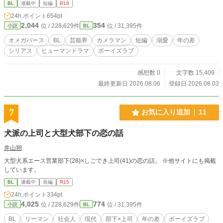
BL
連載中
短編
R18
24h.ポイント
654pt
2,044
354
位 / 228,629件
位 / 31,395件
小説
BL
オメガバース
BL
芸能界
カメラマン
短編
溺愛
年の差
シリアス
ヒューマンドラマ
ボーイズラブ
感想数 0
文字数 15,409
最終更新日 2026.08.06
登録日 2026.08.03
7
お気に入り追加
11
犬派の上司と大型犬部下の恋の話
井山朔
大型犬系エース営業部下(28)×しごでき上司(41)の恋の話。 ※他サイトにも掲載
しています。
BL
連載中
長編
R15
24h.ポイント
334pt
4,025
774
位 / 228,629件
位 / 31,395件
小説
BL
BL
リーマン
社会人
現代
部下×上司
年の差
ボーイズラブ