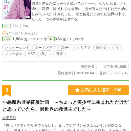
偏見と悪意が二人を引き裂いていく——。 心ない言葉、すれ
違い、喧嘩、嘘 それでも最後に、圭が選んだのは“ただの幼な
じみ”じゃない未来だった。 嘘と偏見にまみれた世界の中で、
たった一つの本物を証明する。
BL
完結
長編
24h.ポイント
702pt
1,884
324
位 / 228,629件
位 / 31,395件
小説
BL
ハッピーエンド
ボーイズラブ
高校生
シリアス
同性愛
ゲイ
ノンケ攻め
HSP
切ない
青春
感想数 0
文字数 91,866
最終更新日 2026.08.04
登録日 2026.07.12
5
お気に入り追加
600
小悪魔系世界征服計画 ～ちょっと美少年に生まれただけだ
と思っていたら、異世界の救世主でした～
朱童章絵
「僕はリスでもウサギでもないし、ましてやプリンセスなんかじゃ絶対にな
い！」 普通よりちょっと可愛くて、人に好かれやすいという以外、まったく普