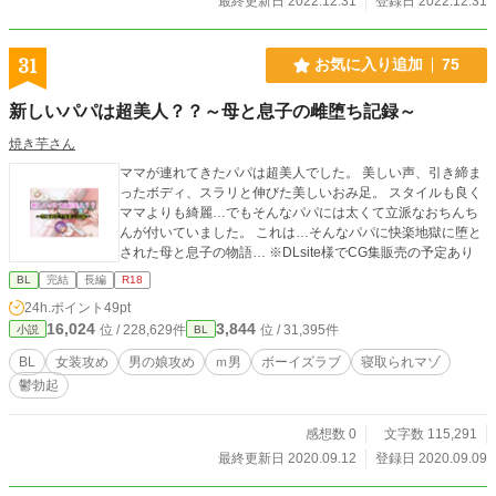
最終更新日 2022.12.31
登録日 2022.12.31
31
お気に入り追加
75
新しいパパは超美人？？～母と息子の雌堕ち記録～
焼き芋さん
ママが連れてきたパパは超美人でした。 美しい声、引き締ま
ったボディ、スラリと伸びた美しいおみ足。 スタイルも良く
ママよりも綺麗…でもそんなパパには太くて立派なおちんち
んが付いていました。 これは…そんなパパに快楽地獄に堕と
された母と息子の物語… ※DLsite様でCG集販売の予定あり
BL
完結
長編
R18
24h.ポイント
49pt
16,024
3,844
位 / 228,629件
位 / 31,395件
小説
BL
BL
女装攻め
男の娘攻め
ｍ男
ボーイズラブ
寝取られマゾ
鬱勃起
感想数 0
文字数 115,291
最終更新日 2020.09.12
登録日 2020.09.09