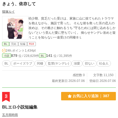
きょう、依存して
猫塚ルイ
幼少期、貧乏だった受けは、家族に山に捨てられたトラウマ
を抱えながら、施設で育った。 そんな彼を救った筈の恋人の
攻めは、その脆さに触れるうち “守るためには閉じ込めるしか
ない”という歪んだ愛に堕ちていく。 拗らせヤンデレ攻めと疑
うことを知らない一途受けの同棲ＢＬ
BL
完結
短編
R18
24h.ポイント
1,434pt
879
141
位 / 228,629件
位 / 31,395件
小説
BL
BL
ボーイズラブ
同棲
監禁(ヤンデレ)
溺愛
切ない
社会人
感想数 0
文字数 11,150
最終更新日 2026.07.06
登録日 2026.07.06
3
お気に入り追加
387
BLエロ小説短編集
五月雨時雨