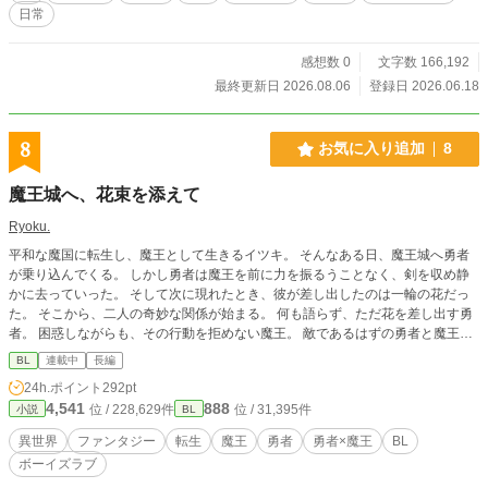
日常
感想数 0
文字数 166,192
最終更新日 2026.08.06
登録日 2026.06.18
8
お気に入り追加
8
魔王城へ、花束を添えて
Ryoku.
平和な魔国に転生し、魔王として生きるイツキ。 そんなある日、魔王城へ勇者
が乗り込んでくる。 しかし勇者は魔王を前に力を振るうことなく、剣を収め静
かに去っていった。 そして次に現れたとき、彼が差し出したのは一輪の花だっ
た。 そこから、二人の奇妙な関係が始まる。 何も語らず、ただ花を差し出す勇
者。 困惑しながらも、その行動を拒めない魔王。 敵であるはずの勇者と魔王。
本来交わるはずのない二人の関係は、いつまでも続けられるものではなかった。
BL
連載中
長編
24h.ポイント
292pt
4,541
888
位 / 228,629件
位 / 31,395件
小説
BL
異世界
ファンタジー
転生
魔王
勇者
勇者×魔王
BL
ボーイズラブ