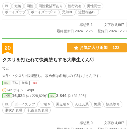
BL
短編
同性
同性愛描写あり
性行為有
男性同士
ボーイズラブ
ボーイズラブ/BL
兄弟BL
近親相姦BL
感想数 1
文字数 8,967
最終更新日 2024.12.25
登録日 2024.12.23
30
お気に入り追加
122
クスリを打たれて快楽堕ちする大学生くん♡
てと
大学生×クスリ×快楽堕ち。 攻め側は名無しのドSおじさんです。
BL
完結
短編
R18
24h.ポイント
49pt
16,024
3,844
位 / 228,629件
位 / 31,395件
小説
BL
BL
ボーイズラブ
♡喘ぎ
濁点喘ぎ
んほぉ系
媚薬
快楽堕ち
潮吹き表現
乳首責め表現
感想数 0
文字数 4,687