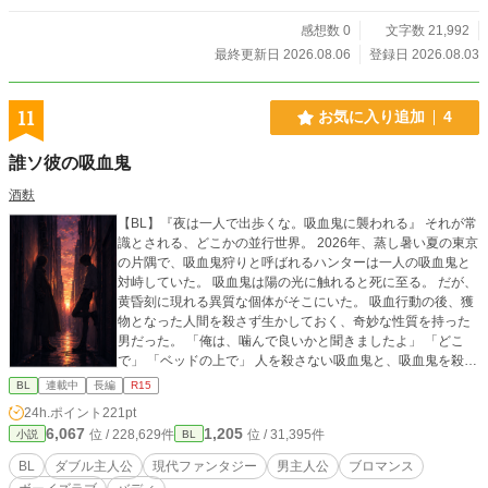
感想数 0
文字数 21,992
最終更新日 2026.08.06
登録日 2026.08.03
11
お気に入り追加
4
誰ソ彼の吸血鬼
酒麩
【BL】『夜は一人で出歩くな。吸血鬼に襲われる』 それが常
識とされる、どこかの並行世界。 2026年、蒸し暑い夏の東京
の片隅で、吸血鬼狩りと呼ばれるハンターは一人の吸血鬼と
対峙していた。 吸血鬼は陽の光に触れると死に至る。 だが、
黄昏刻に現れる異質な個体がそこにいた。 吸血行動の後、獲
物となった人間を殺さず生かしておく、奇妙な性質を持った
男だった。 「俺は、噛んで良いかと聞きましたよ」 「どこ
で」 「ベッドの上で」 人を殺さない吸血鬼と、吸血鬼を殺し
たいハンター。 陽は沈み、短い夜が始まった。 ------------------
BL
連載中
長編
R15
-------------------- 毎日更新予定。全二十一話+番外編三話。 完
24h.ポイント
221pt
結分まで予約投稿済。 一話あたり2000字前後を目安に執筆し
6,067
1,205
位 / 228,629件
位 / 31,395件
小説
BL
ております。 露骨な性的描写はありませんが、接吻・首から
の吸血等の描写を含みます。苦手な方はご注意ください。
BL
ダブル主人公
現代ファンタジー
男主人公
ブロマンス