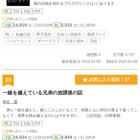
籍の詳細を知れるブログのリンクは↓にあります。
BL
完結
短編
R18
24h.ポイント
56pt
14,819
3,510
位 / 228,629件
位 / 31,395件
小説
BL
BL
短編小説
男子高生
社会人×高校生
痴漢プレイ
ハッピーエンド
ボーイズラブ
社会人攻め
完結
感想数 0
文字数 3,737
最終更新日 2024.03.08
登録日 2024.03.08
29
お気に入り追加
27
一線を越えている兄弟の放課後の話
神谷 愛
弟と一線を越えた。家に二人しかいなくて、両親ともに明日の夜まで返ってこ
なくて、境界を踏み越えるのには十分すぎた。 三話完結。22時更新。
BL
完結
短編
R18
24h.ポイント
49pt
16,024
3,844
位 / 228,629件
位 / 31,395件
小説
BL