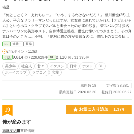
猫足
「俺としとく？ えれちゅー」 「いや、するわけないだろ！」 相川優也(25) 主
人公。平凡なサラリーマンだったはずが、女友達に連れていかれた【デビルジャ
ム】というホストクラブでスバルと出会ったのが運の尽き。 碧スバル(21) 指名
ナンバーワンの美形ホスト。自称博愛主義者。優也に懐いてつきまとう。その真
意は今のところ……不明。 「絶対に僕の方が美形なのに、僕以下の女に金払っ
てどーすんだよ！」 「スバル、お前なにいってんの……？」 冗談？本気？二人
BL
連載中
長編
の結末は？ 美形病みホス×平凡サラリーマンの、友情か愛情かよくわからない日
24h.ポイント
113pt
常。 ※現在、続編連載再開に向けて、超大幅加筆修正中です。読んでくださっ
9,814
2,110
位 / 228,629件
位 / 31,395件
小説
BL
ていた皆様にはご迷惑をおかけします。追加シーンがたくさんあるので、少しで
も楽しんでいただければ幸いです。
美少年
社会人
甘々
イケメン
日常
ホスト
BL
ボーイズラブ
ラブコメ
恋愛
感想数 18
文字数 38,381
最終更新日 2026.02.20
登録日 2020.06.27
19
お気に入り追加
1,374
俺が産みます
志麻友紀
書籍情報