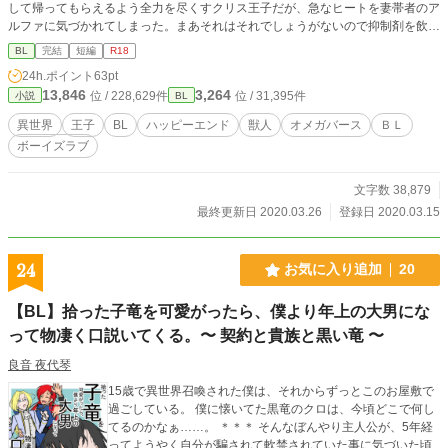
して帰ってもらえるよう全力を尽くすクリス王子だが、急なヒートを妻帯者のア
ルファに気づかれてしまった。まあそれはそれでしょうがないので抑制剤を飲
み、ヴィーには気づかれないよう仕事を続けるクリス王子である。
BL
完結
短編
R18
24h.ポイント
63pt
13,846
3,264
位 / 228,629件
位 / 31,395件
小説
BL
異世界
王子
BL
ハッピーエンド
獣人
オメガバース
ＢＬ
ボーイズラブ
文字数 38,879
最終更新日 2020.03.26
登録日 2020.03.15
24
お気に入り追加
20
【BL】拾った子竜を可愛がったら、僕より年上の大男にな
って物凄く口説いてくる。〜 契約と貴族と黒い竜 〜
良音 夜代琴
15歳で異世界召喚された僕は、それからずっとこのお屋敷で
過ごしている。 僕に懐いてた黒竜のクロは、今頃どこで何し
てるのかなぁ……。 ＊＊＊ そんなぼんやり主人公が、5年経
ってようやく自分が騙されて軟禁されていた事に気づいた頃