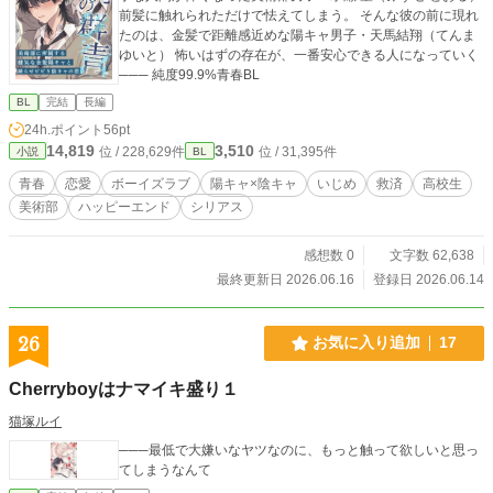
前髪に触れられただけで怯えてしまう。 そんな彼の前に現れ
たのは、金髪で距離感近めな陽キャ男子・天馬結翔（てんま
ゆいと） 怖いはずの存在が、一番安心できる人になっていく
─── 純度99.9%青春BL
BL
完結
長編
24h.ポイント
56pt
14,819
3,510
位 / 228,629件
位 / 31,395件
小説
BL
青春
恋愛
ボーイズラブ
陽キャ×陰キャ
いじめ
救済
高校生
美術部
ハッピーエンド
シリアス
感想数 0
文字数 62,638
最終更新日 2026.06.16
登録日 2026.06.14
26
お気に入り追加
17
Cherryboyはナマイキ盛り１
猫塚ルイ
───最低で大嫌いなヤツなのに、もっと触って欲しいと思っ
てしまうなんて