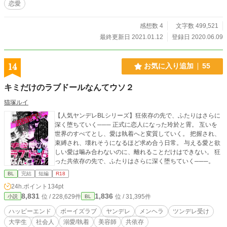
恋愛
感想数 4
文字数 499,521
最終更新日 2021.01.12
登録日 2020.06.09
14
お気に入り追加
55
キミだけのラブドールなんてウソ２
猫塚ルイ
【人気ヤンデレBLシリーズ】狂依存の先で、ふたりはさらに
深く堕ちていく─── 正式に恋人になった玲於と霄。 互いを
世界のすべてとし、愛は執着へと変質していく。 把握され、
束縛され、壊れそうになるほど求め合う日常。 与える愛と欲
しい愛は噛み合わないのに、離れることだけはできない。 狂
った共依存の先で、ふたりはさらに深く堕ちていく───。
BL
完結
短編
R18
24h.ポイント
134pt
8,831
1,836
位 / 228,629件
位 / 31,395件
小説
BL
ハッピーエンド
ボーイズラブ
ヤンデレ
メンヘラ
ツンデレ受け
大学生
社会人
溺愛/執着
美容師
共依存