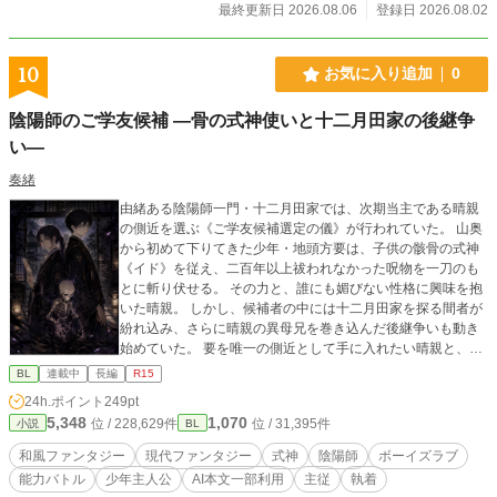
れたのだ。 その日もいつも通りの巡回で終わるはずだった。しかし羽ばたきの
最終更新日 2026.08.06
登録日 2026.08.02
音と共に大きな影が森を覆い状況が変わる。その影を追って森にある湖近くの開
けた広場で相対したノイルはその正体に言葉を失った。 そこには、あの時ノイ
ルが首を落としたはずの悪竜がいたのだから。 竜(人間に転化)×訳ありの隻眼の
10
お気に入り追加
0
青年の話です。R-18描写は後半を予定してます。 ※別サイト様にも投稿してお
ります ※ストックが切れるまでは毎日投稿を予定しています
陰陽師のご学友候補 ―骨の式神使いと十二月田家の後継争
い―
奏緒
由緒ある陰陽師一門・十二月田家では、次期当主である晴親
の側近を選ぶ《ご学友候補選定の儀》が行われていた。 山奥
から初めて下りてきた少年・地頭方要は、子供の骸骨の式神
《イド》を従え、二百年以上祓われなかった呪物を一刀のも
とに斬り伏せる。 その力と、誰にも媚びない性格に興味を抱
いた晴親。 しかし、候補者の中には十二月田家を探る間者が
紛れ込み、さらに晴親の異母兄を巻き込んだ後継争いも動き
始めていた。 要を唯一の側近として手に入れたい晴親と、誰
のものにもなるつもりのない要。 主従でも、友でも収まらな
BL
連載中
長編
R15
い執着を抱えながら、二人は陰陽師一門を巡る陰謀へ立ち向
24h.ポイント
249pt
かっていく。 骨の式神使いと、次期当主候補の少年が結ぶ、
5,348
1,070
位 / 228,629件
位 / 31,395件
小説
BL
和風ファンタジーBL。
和風ファンタジー
現代ファンタジー
式神
陰陽師
ボーイズラブ
能力バトル
少年主人公
AI本文一部利用
主従
執着