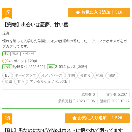
17
お気に入り追加
316
【完結】出会いは悪夢、甘い蜜
琉海
憧れを追って入学した学園にいたのは運命の番だった。 アルファがオメガをガ
ブガブしてます。
BL
完結
ｼｮｰﾄｼｮｰﾄ
24h.ポイント
120pt
9,463
2,014
位 / 228,629件
位 / 31,395件
小説
BL
BL
ボーイズラブ
オメガバース
学園
巣作り
執着
溺愛
短編
甘々
アンダルシュノベルズb
感想数 0
文字数 5,207
最終更新日 2023.11.06
登録日 2023.10.27
18
お気に入り追加
1,528
【BL】男なのになぜかNo.1ホストに懐かれて困ってます