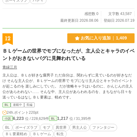
ボーイズラブ
バディ
感想数 0
文字数 43,587
最終更新日 2026.08.06
登録日 2026.07.19
12
お気に入り追加
1,409
ＢＬゲームの世界でモブになったが、主人公とキャラのイベ
ントがおきないバグに見舞われている
青緑三月
主人公は、ＢＬが好きな腐男子 ただ自分は、関わらずに見ているのが好きなだ
け そんな主人公が、ＢＬゲームの世界で モブになり主人公とキャラのイベント
が起こるのを 楽しみにしていた。 だが攻略キャラはいるのに、かんじんの主人
公があらわれない…… そんな中、主人公があらわれるのを、まちながら日々を
送っているはなし ＢＬ要素は、軽めです。
BL
連載中
長編
24h.ポイント
220pt
6,223
1,217
位 / 228,629件
位 / 31,395件
小説
BL
BL
ボーイズラブ
モブ
異世界
男主人公
ファンタジー
ＢＬ要素軽め
ＢＬゲーム
転生