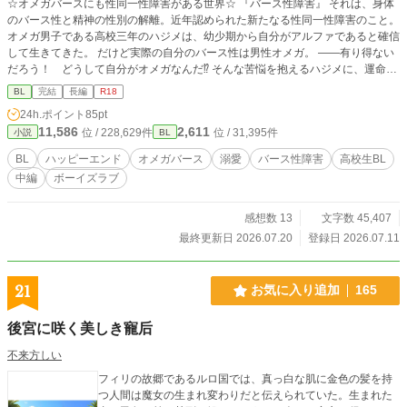
☆オメガバースにも性同一性障害がある世界☆ 『バース性障害』 それは、身体
のバース性と精神の性別の解離。近年認められた新たなる性同一性障害のこと。
オメガ男子である高校三年のハジメは、幼少期から自分がアルファであると確信
して生きてきた。 だけど実際の自分のバース性は男性オメガ。 ――有り得ない
だろう！ どうして自分がオメガなんだ⁉ そんな苦悩を抱えるハジメに、運命の
相手（天使のようなオメガ男子⁉）が現れて――。 アルファの心はオメガの駿を
BL
完結
長編
R18
求めるけれど、オメガの身体は同級生アルファの航大を求める⁉ ハジメの本当の
24h.ポイント
85pt
運命はどっち？？ 一風変わったオメガバースはいかがでしょう(*^^*) 7月20日完
11,586
2,611
位 / 228,629件
位 / 31,395件
小説
BL
結☆お読みくださりありがとうございます‼
BL
ハッピーエンド
オメガバース
溺愛
バース性障害
高校生BL
中編
ボーイズラブ
感想数 13
文字数 45,407
最終更新日 2026.07.20
登録日 2026.07.11
21
お気に入り追加
165
後宮に咲く美しき寵后
不来方しい
フィリの故郷であるルロ国では、真っ白な肌に金色の髪を持
つ人間は魔女の生まれ変わりだと伝えられていた。生まれた