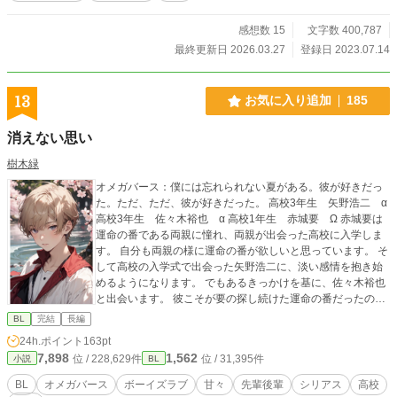
感想数 15
文字数 400,787
最終更新日 2026.03.27
登録日 2023.07.14
13
お気に入り追加
185
消えない思い
樹木緑
オメガバース：僕には忘れられない夏がある。彼が好きだっ
た。ただ、ただ、彼が好きだった。 高校3年生 矢野浩二 α
高校3年生 佐々木裕也 α 高校1年生 赤城要 Ω 赤城要は
運命の番である両親に憧れ、両親が出会った高校に入学しま
す。 自分も両親の様に運命の番が欲しいと思っています。 そ
して高校の入学式で出会った矢野浩二に、淡い感情を抱き始
めるようになります。 でもあるきっかけを基に、佐々木裕也
と出会います。 彼こそが要の探し続けた運命の番だったので
す。 そして3人の運命が絡み合って、それぞれが、それぞれ
BL
完結
長編
の選択をしていくと言うお話です。
24h.ポイント
163pt
7,898
1,562
位 / 228,629件
位 / 31,395件
小説
BL
BL
オメガバース
ボーイズラブ
甘々
先輩後輩
シリアス
高校