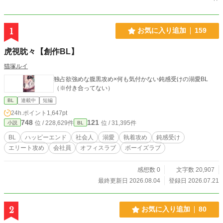
1
お気に入り追加
159
虎視眈々【創作BL】
猫塚ルイ
独占欲強めな腹黒攻め×何も気付かない鈍感受けの溺愛BL
（※付き合ってない）
BL
連載中
短編
24h.ポイント
1,647pt
748
121
位 / 228,629件
位 / 31,395件
小説
BL
BL
ハッピーエンド
社会人
溺愛
執着攻め
鈍感受け
エリート攻め
会社員
オフィスラブ
ボーイズラブ
感想数 0
文字数 20,907
最終更新日 2026.08.04
登録日 2026.07.21
2
お気に入り追加
80