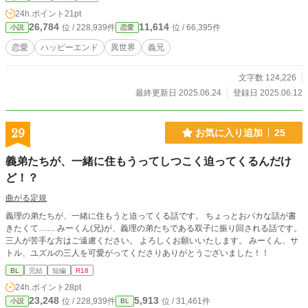
が、悪役である義兄の頭の中には天使が不在！？悪魔と淫魔が住んでいて――。
24h.ポイント
21pt
優しいからチョロそうだと思ってたのに、どの選択肢を選んでも淫魔の囁きがク
26,784
11,614
位 / 228,939件
位 / 66,395件
小説
恋愛
ソでかい！！！絶体絶命！淫魔の囁きに耳を傾けると何エンドになっちゃうの？
デッド・オア・スケベ〜悪魔の囁き・淫魔の囁き〜 スケベシーンには※ 他サイ
恋愛
ハッピーエンド
異世界
義兄
トにも掲載中
文字数 124,226
最終更新日 2025.06.24
登録日 2025.06.12
29
お気に入り追加
25
義弟たちが、一緒に住もうってしつこく迫ってくるんだけ
ど！？
曲がる定規
義理の弟たちが、一緒に住もうと迫ってくる話です。 ちょっとおバカな話が書
きたくて…… みーくん(兄)が、義理の弟たちである双子に振り回される話です。
三人が苦手な方はご遠慮ください。 よろしくお願いいたします。 みーくん、サ
トル、ユズルの三人を可愛がってくださりありがとうございました！！
BL
完結
短編
R18
24h.ポイント
28pt
23,248
5,913
位 / 228,939件
位 / 31,461件
小説
BL