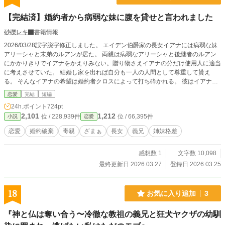
【完結済】婚約者から病弱な妹に腹を貸せと言われました
砂礫レキ
書籍情報
2026/03/28誤字脱字修正しました。 エイデン伯爵家の長女イアナには病弱な妹
アリーシャと末弟のルアンが居た。 両親は病弱なアリーシャと後継者のルアン
にかかりきりでイアナをかえりみない。贈り物さえイアナの分だけ使用人に適当
に考えさせていた。 結婚し家を出れば自分も一人の人間として尊重して貰え
る。 そんなイアナの希望は婚約者クロスによって打ち砕かれる。 彼はイアナの
妹アリーシャと恋仲になっていただけでなく、病弱なアリーシャの代わりにイア
恋愛
完結
短編
ナに子供を産むようにと言った。 絶望の中イアナは一人の少年を思い出す。 い
24h.ポイント
724pt
つのまにか消えてしまった義兄ルーク、彼だけがイアナに優しくしてくれた人だ
2,101
1,212
位 / 228,939件
位 / 66,395件
小説
恋愛
った。 自分が近い内に死ぬ夢を見たイアナは毒家族の元から去る決意をする。
恋愛
婚約破棄
毒親
ざまぁ
長女
義兄
姉妹格差
感想数 1
文字数 10,098
最終更新日 2026.03.27
登録日 2026.03.25
18
お気に入り追加
3
『神と仏は奪い合う〜冷徹な教祖の義兄と狂犬ヤクザの幼馴