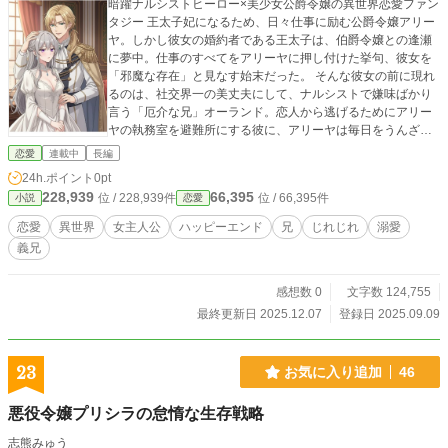
暗躍ナルシストヒーロー×美少女公爵令嬢の異世界恋愛ファン
タジー 王太子妃になるため、日々仕事に励む公爵令嬢アリー
ヤ。しかし彼女の婚約者である王太子は、伯爵令嬢との逢瀬
に夢中。仕事のすべてをアリーヤに押し付けた挙句、彼女を
「邪魔な存在」と見なす始末だった。 そんな彼女の前に現れ
るのは、社交界一の美丈夫にして、ナルシストで嫌味ばかり
言う「厄介な兄」オーランド。恋人から逃げるためにアリー
ヤの執務室を避難所にする彼に、アリーヤは毎日をうんざり
しながら過ごしていた。 だが、アリーヤは知らない。彼が軽
恋愛
連載中
長編
薄な「昼行灯」を演じるのは、彼女に忍び寄る見えない「淀
24h.ポイント
0pt
み」から守るためだということを。そして、その「淀み」の
228,939
66,395
位 / 228,939件
位 / 66,395件
小説
恋愛
正体が、王太子と伯爵令嬢、そして王国に隠された忌まわし
い秘密と深く結びついていることも─。 これは厄介な兄の、
恋愛
異世界
女主人公
ハッピーエンド
兄
じれじれ
溺愛
厄介な使命と厄介な禁断の愛の物語─ 話数の隣に何も書いて
義兄
いないのは主人公サイドです。他サイト様でも掲載しており
ます。
感想数 0
文字数 124,755
最終更新日 2025.12.07
登録日 2025.09.09
23
お気に入り追加
46
悪役令嬢プリシラの怠惰な生存戦略
志熊みゅう