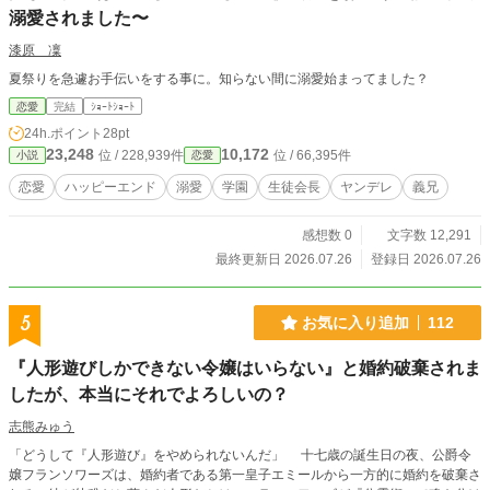
溺愛されました〜
漆原 凜
夏祭りを急遽お手伝いをする事に。知らない間に溺愛始まってました？
恋愛
完結
ｼｮｰﾄｼｮｰﾄ
24h.ポイント
28pt
23,248
10,172
位 / 228,939件
位 / 66,395件
小説
恋愛
恋愛
ハッピーエンド
溺愛
学園
生徒会長
ヤンデレ
義兄
感想数 0
文字数 12,291
最終更新日 2026.07.26
登録日 2026.07.26
5
お気に入り追加
112
『人形遊びしかできない令嬢はいらない』と婚約破棄されま
したが、本当にそれでよろしいの？
志熊みゅう
「どうして『人形遊び』をやめられないんだ」 十七歳の誕生日の夜、公爵令
嬢フランソワーズは、婚約者である第一皇子エミールから一方的に婚約を破棄さ