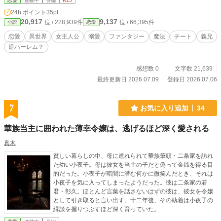
恋愛
連載中
長編
R15
24h.ポイント
35pt
20,917
9,137
位 / 228,939件
位 / 66,395件
小説
恋愛
恋愛
異世界
女主人公
溺愛
ファンタジー
魔法
チート
義兄
逆ハーレム？
感想数 0
文字数 21,639
最終更新日 2026.07.09
登録日 2026.07.06
7
お気に入り追加
34
華族当主に囲われた薄幸令嬢は、逃げるほど深く愛される
真木
貧しい暮らしの中、母に連れられて華族筆頭・二条家を訪れ
た幼い小夜子。母は彼女を当主の子だと偽って金銭を得る目
的だった。小夜子が暗闇に潜む何かに微笑んだとき、それは
小夜子を気に入ってしまったようだった。彼は二条家の若
君・彰久。ほとんど言葉を話さないはずの彼は、彼女を令嬢
として引き取ると言い出す。十二年後、その執着は小夜子の
縁談を握りつぶすほど深く育っていた。