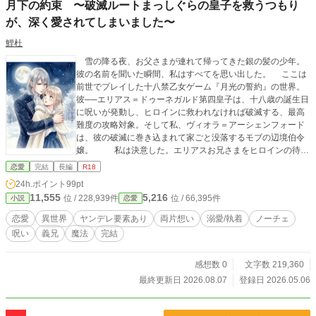
月下の約束 〜破滅ルートまっしぐらの皇子を救うつもり
が、深く愛されてしまいました〜
鯉杜
雪の降る夜、お父さまが連れて帰ってきた銀の髪の少年。
彼の名前を聞いた瞬間、私はすべてを思い出した。 ここは
前世でプレイした十八禁乙女ゲーム『月光の誓約』の世界。
彼──エリアス＝ドゥーネガルド第四皇子は、十八歳の誕生日
に呪いが発動し、ヒロインに救われなければ破滅する、最高
難度の攻略対象。そして私、ヴィオラ＝アーシェンフォード
は、彼の破滅に巻き込まれて家ごと没落するモブの辺境伯令
嬢。 私は決意した。エリアスお兄さまをヒロインの待つ
運命へ、無事に送り出そう。そのために、彼を家族として大
恋愛
完結
長編
R18
切にしよう、と。 ──けれど、十八歳の誕生日。発動した
24h.ポイント
99pt
呪いに苦しむお兄さまの前で、私は身体を捧げてしまった。
11,555
5,216
位 / 228,939件
位 / 66,395件
小説
恋愛
「これは応急処置なんだから」と自分に言い聞かせて。 そ
れから、毎月の満月の夜。書斎で、湯殿で、馬車の中で。エ
恋愛
異世界
ヤンデレ要素あり
両片想い
溺愛/執着
ノーチェ
リアスお兄さまの執着は深くなる一方で、私の身体は彼を忘
呪い
義兄
魔法
完結
れられなくなっていく。 「これは呪いのせい。彼が私を
求めるのも、私が彼を求めるのも、すべて呪いのせい──」
そう、信じていたのに。 ※第二章完結済。現在第三章を更
感想数 0
文字数 219,360
新しています。 ※お話はゆっくり進みます ※性描写あり。18
最終更新日 2026.08.07
登録日 2026.05.06
禁要素を含みます