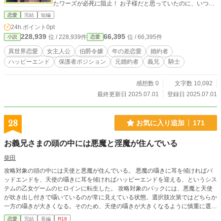
たワーズが必死に阻止！ お子様だと思っていたのに、いつの
間にか男性らしくなって――!? 年の差ラブストーリー、はじ
恋愛
完結
短編
まります。
24h.ポイント
0pt
228,939
66,395
位 / 228,939件
位 / 66,395件
小説
恋愛
異世界恋愛
女主人公
伯爵令嬢
年の差恋愛
婚約者
ハッピーエンド
保護者ポジション
元婚約者
義兄
騎士
感想数 0
文字数 10,092
最終更新日 2025.07.01
登録日 2025.07.01
28
お気に入り追加
171
お義兄さまの頭の中には悪魔と淫魔が住んでいる
柴田
攻略対象の頭の中には天使と悪魔が住んでいる。 悪魔の囁きに耳を傾ければバ
ッドエンドを、天使の囁きに耳を傾ければハッピーエンドを迎える、というシス
テムの乙女ゲームのヒロインに転生した。 攻略対象のバックには、悪魔と天使
が吹き出し付きで囁いているのが常に見えている状態。選択肢次第ではどちらか
一方の囁きが大きくなる。そのため、天使の囁きが大きくなるように慎重に選択
肢を選ぶ必要があった。 バッドエンドを迎えたくないと奮闘するヒロインだ
恋愛
完結
長編
R18