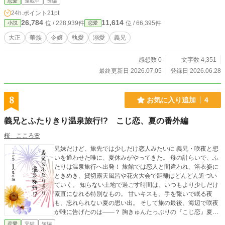
恋愛
連載中
長編
24h.ポイント
21pt
26,784
11,614
位 / 228,939件
位 / 66,395件
小説
恋愛
大正
華族
令嬢
執愛
溺愛
義兄
感想数 0
文字数 4,351
最終更新日 2026.07.05
登録日 2026.06.28
8
お気に入り追加
4
義兄とふたりきり温泉旅行!? こじ恋、夏の番外編
桜 こころ🌸
兄妹だけど、旅先では少しだけ恋人みたいに 義兄・咲夜と想
いを通わせた唯に、夏休みがやってきた。 母の計らいで、ふ
たりは温泉旅行へ出発！ 旅館では恋人と間違われ、浴衣姿に
ときめき、貸切露天風呂や花火大会で距離はどんどん近づい
ていく。 知らない土地で過ごす時間は、いつもより少しだけ
素直になれる特別なもの。 甘いキスも、手を繋いで眠る夜
も、忘れられない夏の思い出。 そして旅の最後、海辺で咲夜
が唯に告げたのは――？ 胸きゅんたっぷりの『こじ恋』夏の
番外編♡ ※こちらの作品は『義兄に恋してたら、男になっち
恋愛
完結
短編