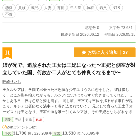
恋愛
貴族
義兄
人妻
背徳
年の差
執着
義父
NTR
不倫
感想数 0
文字数 73,681
最終更新日 2026.06.12
登録日 2026.05.15
11
お気に入り追加
27
姉が兄で、追放された王女は王妃になった〜正妃と側室が対
立していた国、何故か二人がとても仲良くなるまで〜
唯崎りいち
王女ルシアは、学園で出会った不思議な少年ユリウスに恋をした。 彼は優し
く、どこか影を抱えながらも、ルシアにだけはまっすぐ向き合ってくれた。 し
かしある日、彼は忽然と姿を消す。 同じ頃、王宮では王位を揺るがす事件が起
こり、ルシアは否応なく渦中へと巻き込まれていく。 兄として育った王太子オ
ーガストは王となり、王家の血を唯一引くルシアは、その王妃とならざるを得な
い立場に置かれる。 そして、彼女が姉のように慕っていたユリアの存在にも、
恋愛
完結
短編
R15
隠された違和感が生まれ始める。 消えた初恋の人、王となった兄、そして曖昧
24h.ポイント
14pt
になっていく家族の形。 やがて明かされる王宮の真実の中で、ルシアは「守ら
31,790
13,530
位 / 228,939件
位 / 66,395件
小説
恋愛
れる王女」から「選び取る王妃」へと立場を変えていく。 恋と家族と王位が交