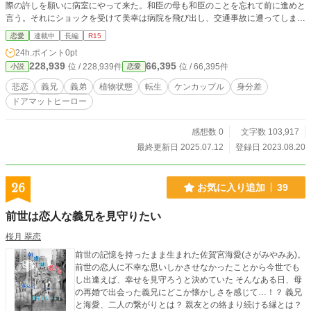
際の許しを願いに病室にやって来た。和臣の母も和臣のことを忘れて前に進めと
言う。それにショックを受けて美幸は病院を飛び出し、交通事故に遭ってしま
う。聞いたことのある声で誰かが「危ない」と叫び、美幸はとっさにその人物に
恋愛
連載中
長編
R15
抱き寄せられるが、衝撃を受けて意識を失う。 目が覚めると美幸はマリオンと
24h.ポイント
0pt
いう名の公爵令嬢になっていて前世の因縁がある人達も転生しているようだと気
228,939
66,395
位 / 228,939件
位 / 66,395件
小説
恋愛
付く。マリオンは護衛騎士カールを慕っていてカールも主のマリオンを憎からず
想っているが、マリオンには身分相応のいけ好かない婚約者クラウスがいて……
悲恋
義兄
義弟
植物状態
転生
ケンカップル
身分差
＊の付いている話はR15相当です。 小説家になろう、カクヨム、エブリスタで
ドアマットヒーロー
も投稿しています。番外編のみNolaノベルでも投稿しています。 本編と番外編1
が完結済みです。
感想数 0
文字数 103,917
最終更新日 2025.07.12
登録日 2023.08.20
26
お気に入り追加
39
前世は恋人な義兄を見守りたい
桜月 翠恋
前世の記憶を持ったまま生まれた佐賀宮海愛(さがみやみあ)。
前世の恋人に不幸な思いしかさせなかったことから今世でも
し出逢えば、幸せを見守ろうと決めていた そんなある日、母
の再婚で出会った義兄にどこか懐かしさを感じて…！？ 義兄
と海愛、二人の繋がりとは？ 親友との絡まり続ける縁とは？