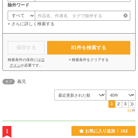
除外ワード
+ さらに詳しく検索する
保存する
81
件を検索する
検索条件の保存には
ロ
× 検索条件をクリアする
グイン
が必要です。
義兄
タグ
1
2
3
81
件
1
お気に入り追加
162