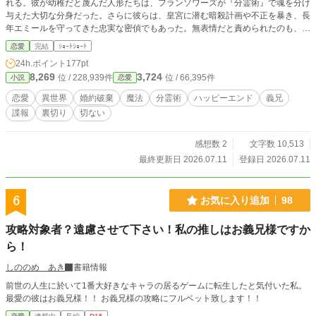
れる。彼が幼稚だと蔑んだ人形たちは、フランソワーズが『分霊術』で魂を分け
与えた大切な分身だった。さらに彼らは、皇宮に潜む暗殺計画や不正を暴き、長
年エミールを守ってきた忠実な密偵でもあった。無表情だと責められたのも、声
を失ったのも、すべては彼を守るためだったのに――何も知らないエミールは、
恋愛
完結
ｼｮｰﾄｼｮｰﾄ
彼女を切り捨てた。 傷ついたフランソワーズは、優しい義兄セドリックと人
24h.ポイント
177pt
形たちに支えられ、少しずつ自分の人生を取り戻していく。けれど皇宮では、再
8,269
3,724
位 / 228,939件
位 / 66,395件
小説
恋愛
びエミールの命を狙う陰謀が動き出していた――。
恋愛
異世界
婚約破棄
魔法
分霊術
ハッピーエンド
義兄
諜報
裏切り
切ない
感想数 2
文字数 10,513
最終更新日 2026.07.11
登録日 2026.07.11
6
お気に入り追加
98
攻略対象者？遠慮させて下さい！私の推しはお義兄様ですか
ら！
しののめ あき
書籍情報
前世の人生に於いて1番大好きなキャラの居るゲームに転生したと気付いた私。
最愛の彼はお義兄様！！ お義兄様の攻略にフルベット致します！！