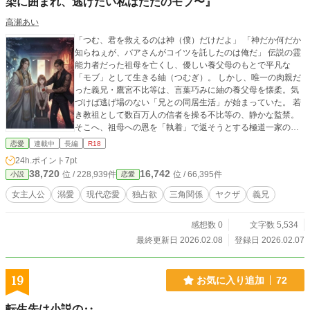
染に囲まれ、逃げたい私はただのモブ〜』
高瀬あい
「つむ、君を救えるのは神（僕）だけだよ」 「神だか何だか
知らねぇが、バアさんがコイツを託したのは俺だ」 ​伝説の霊
能力者だった祖母を亡くし、優しい養父母のもとで平凡な
「モブ」として生きる紬（つむぎ）。 しかし、唯一の肉親だ
った義兄・鷹宮不比等は、言葉巧みに紬の養父母を懐柔。気
づけば逃げ場のない「兄との同居生活」が始まっていた。 ​若
き教祖として数百万人の信者を操る不比等の、静かな監禁。
そこへ、祖母への恩を「執着」で返そうとする極道一家の三
代目・紫雲寺羅漢が、土足で踏み込んでくる。 ​「お願い、二
恋愛
連載中
長編
R18
人とも私を忘れて普通に生きて……！」 ​聖域（宗教）と修羅
24h.ポイント
7pt
場（極道）。 二人の怪物に挟まれた、つむの平穏なモブライ
38,720
16,742
位 / 228,939件
位 / 66,395件
小説
恋愛
フは音を立てて崩れていく。 神と仏が火花を散らす、逃げ場
なしの狂愛トライアングル、開幕！
女主人公
溺愛
現代恋愛
独占欲
三角関係
ヤクザ
義兄
感想数 0
文字数 5,534
最終更新日 2026.02.08
登録日 2026.02.07
19
お気に入り追加
72
転生先は小説の‥…。