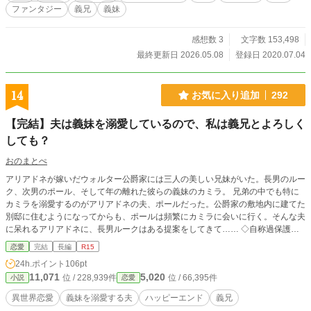
せたくないだけです！」 「ほう？」 これは、ルリアと義理の家族の物語。 ※基
ファンタジー
義兄
義妹
本的に主人公の視点で進みますが、時々視点が変わります。視点が変わる話に
は、（）で誰視点かを記しています。 ※同じ話を別視点でしている場合があり
ます。
感想数 3
文字数 153,498
最終更新日 2026.05.08
登録日 2020.07.04
14
お気に入り追加
292
【完結】夫は義妹を溺愛しているので、私は義兄とよろしく
しても？
おのまとぺ
アリアドネが嫁いだウォルター公爵家には三人の美しい兄妹がいた。長男のルー
ク、次男のポール、そして年の離れた彼らの義妹のカミラ。 兄弟の中でも特に
カミラを溺愛するのがアリアドネの夫、ポールだった。公爵家の敷地内に建てた
別邸に住むようになってからも、ポールは頻繁にカミラに会いに行く。そんな夫
に呆れるアリアドネに、長男ルークはある提案をしてきて…… ◇自称過保護、
他称シスコン夫 ◇ゆるゆる異世界 ◇元サヤではありません ◇55話完結
恋愛
完結
長編
R15
24h.ポイント
106pt
11,071
5,020
位 / 228,939件
位 / 66,395件
小説
恋愛
異世界恋愛
義妹を溺愛する夫
ハッピーエンド
義兄