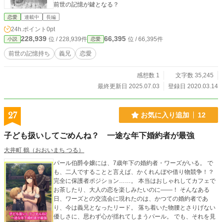
前世の記憶が鍵となる？
恋愛
連載中
長編
24h.ポイント
0pt
228,939
66,395
位 / 228,939件
位 / 66,395件
小説
恋愛
前世の記憶持ち
義兄
恋愛
感想数 1
文字数 35,245
最終更新日 2025.07.03
登録日 2020.03.14
27
お気に入り追加
12
子ども扱いしてごめんね？ 一途な年下婚約者が最強
大井町 鶴（おおいまち つる）
パール伯爵令嬢には、7歳年下の婚約者・ワーズがいる。 で
も、二人ですることと言えば、かくれんぼや借り物競争！？
完全に保護者ポジション……。 本当はおしゃれしてカフェで
お茶したり、大人の恋を楽しみたいのに――！ そんなある
日、ワーズとの交流会に現れたのは、かつての婚約者であ
り、今は義兄となったリード。 落ち着いた物腰とさりげない
優しさに、思わず心が揺れてしまうパール。 でも、それを見