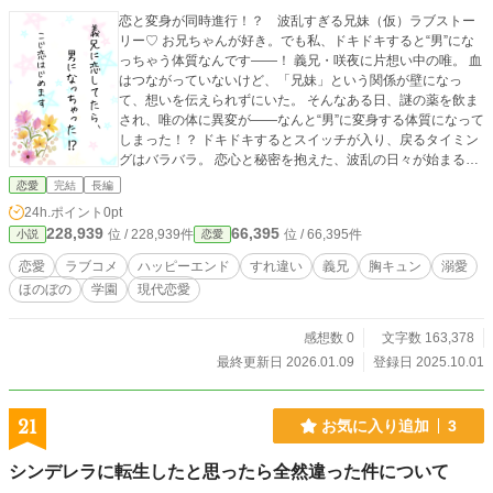
恋と変身が同時進行！？ 波乱すぎる兄妹（仮）ラブストー
リー♡ お兄ちゃんが好き。でも私、ドキドキすると“男”にな
っちゃう体質なんです――！ 義兄・咲夜に片想い中の唯。 血
はつながっていないけど、「兄妹」という関係が壁になっ
て、想いを伝えられずにいた。 そんなある日、謎の薬を飲ま
され、唯の体に異変が――なんと“男”に変身する体質になって
しまった！？ ドキドキするとスイッチが入り、戻るタイミン
グはバラバラ。 恋心と秘密を抱えた、波乱の日々が始まる！
しかも、兄の親友や親友の恋心まで巻き込んで、恋はどんど
恋愛
完結
長編
ん混線中！？ 果たして唯は元に戻れるのか？ そして、義兄と
24h.ポイント
0pt
の禁断の恋の行方は……？ 笑ってキュンして悩ましい、変身
228,939
66,395
位 / 228,939件
位 / 66,395件
小説
恋愛
ラブコメディ開幕！
恋愛
ラブコメ
ハッピーエンド
すれ違い
義兄
胸キュン
溺愛
ほのぼの
学園
現代恋愛
感想数 0
文字数 163,378
最終更新日 2026.01.09
登録日 2025.10.01
21
お気に入り追加
3
シンデレラに転生したと思ったら全然違った件について