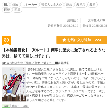
BL
短編
ストーカー
苦労人な主人公
義弟
義兄弟
義兄
同棲
同居
感想数 0
文字数 4,778
最終更新日 2025.05.12
登録日 2025.05.05
30
お気に入り追加
223
【本編書籍化】【ifルート】簡単に聖女に魅了されるような
男は、捨てて差し上げます。
Ria★2巻発売中『簡単に聖女に魅了〜』
書籍情報
【簡単に聖女に魅了されるような男は、捨てて差し上げま
す。〜植物魔法でスローライフを満喫する〜】のif投稿ペー
ジ。 本編をご覧になったことがない方は、作品一覧からどう
ぞー♪ ifは、興味のある方と無い方がいると思うので、本編と
は分けて投稿する事にしました。 本編は、最後の最後で、主
人公が恋をするので、ファンタジーカテゴリーですが、ifは、
誰と恋愛するかが焦点なので、恋愛カテゴリーになります。
楽しんで頂けると嬉しいです♪
恋愛
連載中
短編