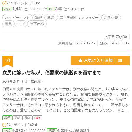
24h.ポイント
1,008pt
なんか解決方法が不穏なんだが！？ 悪役令息とモブがＢＬなんて聞いてない！
1,441
246
位 / 228,939件
位 / 31,461件
小説
BL
消えたくないけど恋愛フラグはいらないよ！？ １日１～２話くらいを目安に投
稿。 最終話までかき上げてからの投稿になるので完結は確約です。 途中ダーク
ハッピーエンド
溺愛
執着
異世界転生ファンタジー
悪役令息
な空気かもしれませんが、ハピエンです。 Rには＊がついています。 ムーンラ
義兄
モブ
年下攻め
イトにも同時掲載中。 ※転載・AI取り込み禁止※
文字数 70,430
最終更新日 2026.06.26
登録日 2026.06.19
10
お気に入り追加
38
次男に嫁いだ私が、伯爵家の跡継ぎを宿すまで
風花ちあき（旧：蜜罠堂）
伯爵家の次男ヨナスに嫁いだアデリーナは、別邸改修の間だけ、夫の実家である
ファルグレン伯爵家の本邸で暮らすことになる。 厳格な伯爵ヴィクター。 離れ
で静かに絵を描く長男アルヴィン。 重厚な伯爵家には“空白”があった。 やがて
アデリーナは、その空白に惹かれるように、秘密を重ねていく。 ──私が欲しか
ったのは、愛だったのか。 それとも、この伯爵家そのものだったのか。 ※この
作品は18～19世紀のイギリス貴族を参考にしております。 ただし架空世界の
恋愛
完結
長編
R18
ため、史実とは異なる部分があります。
24h.ポイント
142pt
9,372
4,229
位 / 228,939件
位 / 66,395件
小説
恋愛