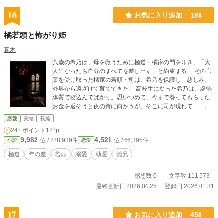
16
お気に入り追加
188
橘若頭と怖がり姫
真木
八歳の希乃は、母を救うために極道・橘家の門を叩き、「大
人になったら自分のすべてを差し出す」と約束する。 その言
葉を受け取った橘家の若頭・司は、希乃を保護し、慈しみ、
外界から遠ざけて育ててきた。 高校生になった希乃は、虚弱
体質で寝込んでばかり。思いつめて、今まで養ってもらった
お金を返そうと夜の街に向かうが、そこに司が現れて……。
恋愛
完結
長編
24h.ポイント
127pt
9,982
4,521
位 / 228,939件
位 / 66,395件
小説
恋愛
極道
年の差
若頭
溺愛
執愛
義兄
感想数 0
文字数 111,573
最終更新日 2026.04.25
登録日 2026.01.31
17
お気に入り追加
458