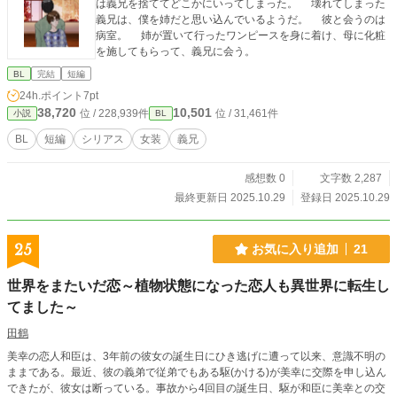
は義兄を捨ててどこかにいってしまった。 壊れてしまった
義兄は、僕を姉だと思い込んでいるようだ。 彼と会うのは
病室。 姉が置いて行ったワンピースを身に着け、母に化粧
を施してもらって、義兄に会う。
BL
完結
短編
24h.ポイント
7pt
38,720
10,501
位 / 228,939件
位 / 31,461件
小説
BL
BL
短編
シリアス
女装
義兄
感想数 0
文字数 2,287
最終更新日 2025.10.29
登録日 2025.10.29
25
お気に入り追加
21
世界をまたいだ恋～植物状態になった恋人も異世界に転生し
てました～
田鶴
美幸の恋人和臣は、3年前の彼女の誕生日にひき逃げに遭って以来、意識不明の
ままである。最近、彼の義弟で従弟でもある駆(かける)が美幸に交際を申し込ん
できたが、彼女は断っている。事故から4回目の誕生日、駆が和臣に美幸との交