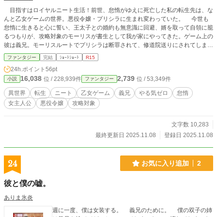
目指すはロイヤルニート生活！前世、怠惰がゆえに死亡した私の転生先は、な
んと乙女ゲームの世界。悪役令嬢・プリシラに生まれ変わっていた。 今世も
怠惰に生きると心に誓い、王太子との婚約も無意識に回避、婿を取って自領に籠
るつもりが、攻略対象のモーリスが書生として我が家にやってきた。ゲーム上の
彼は義兄。モーリスルートでプリシラは断罪されて、修道院送りにされてしま
う。家督を策士のモーリスに奪われても、彼に媚を売っておけば、悪いようにさ
ファンタジー
完結
ｼｮｰﾄｼｮｰﾄ
R15
れないはず、そう思っていたら……。 ただひたすらぐーたらしたい公爵令嬢
24h.ポイント
56pt
のお話。 ☆小説家になろうの日間ハイファンタジー(ファンタジー)ランキング
16,038
2,739
位 / 228,939件
位 / 53,349件
小説
ファンタジー
(短編)で2位獲得しました。(2025/11/12) ☆小説家になろうの日間異世界転生/転
移(ファンタジー)ランキング (短編)で1位獲得しました。(2025/11/12) ☆小説家
異世界
転生
ニート
乙女ゲーム
義兄
やる気ゼロ
怠惰
になろうの週間異世界転生/転移(ファンタジー)ランキング (短編)で2位獲得しま
女主人公
悪役令嬢
攻略対象
した。(2025/11/12)
文字数 10,283
最終更新日 2025.11.08
登録日 2025.11.08
24
お気に入り追加
2
彼と僕の嘘。
ありま氷炎
週に一度、僕は女装する。 義兄のために。 僕の双子の姉