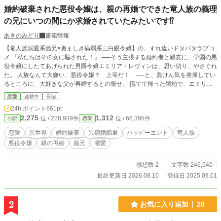
婚約破棄された悪役令嬢は、親の再婚でできた竜人族の義理
の兄にいつの間にか求婚されていたみたいです⁉
あきのみどり
書籍情報
【竜人族溺愛系義兄×勇ましき病弱系三白眼令嬢】の、すれ違いドタバタラブコ
メ 『私たちはその女に騙された！』 ──そう主張する婚約者と親友に、学園の悪
役令嬢にしたてあげられた男爵令嬢エミリア・レヴィンは、思い切り、やさぐれ
た。 人族なんて大嫌い、悪役令嬢？ 上等だ！ ──と、負けん気を発揮してい
るところに、大好きな父が再婚するとの報せ。 慌てて帰った領地で、エミリア
は、ある竜人族の青年と出会い、不思議なウロコを贈られるが……。 後日再会
恋愛
連載中
長編
するも、しかしエミリアは気がつかなかった。そのウロコをくれた彼と、父に紹
24h.ポイント
661pt
介されたドラゴン顔の『義兄』が、同一人物であることに……。 父に憧れ奮闘
2,275
1,312
位 / 228,939件
位 / 66,395件
小説
恋愛
する脳筋病弱お嬢様と、彼女に一目惚れし、うっかり求婚してしまった竜人族義
兄の、苦悩と萌え多きラブコメです。 突っ込みどころ満載。コメディ要素強
恋愛
異世界
婚約破棄
異類婚姻単
ハッピーエンド
竜人族
め。設定ゆるめ。基本的にまぬけで平和なお話です。 ※なろうさんにも投稿中
悪役令嬢
親の再婚
義兄
溺愛
※書き手の許可のない転載は固く禁止いたします。翻訳転載は翻訳後の表現に責
任が持てないため許可しません。 気持ちよく作品を生み出せなくなります。ご
理解ください。
感想数 2
文字数 246,540
最終更新日 2026.08.10
登録日 2025.09.01
2
お気に入り追加
20