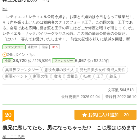
kei
「レティエル！レティエル公爵令嬢よ。お前との婚約は今日をもって破棄だ！」
そう声を張り上げたのは婚約者のクリスフォード王子。この国の第一王子であ
る。会場である広間に響き渡る王子の声にはどこか侮蔑と嘲りが混じっていた。
レティエル・ザックバイヤーグラヤス公爵。この国の筆頭公爵家の令嬢だ。
「はい！ 喜んでお受けいたします！」 前世の記憶を頼りに破滅を回避。断罪
イベントも無事に乗り越えた。やれやれと安堵する間もなく陰謀めいた動きにす
ファンタジー
連載中
長編
R15
っかり巻き込まれて――― 他サイトに掲載中。
24h.ポイント
7pt
38,720
6,067
位 / 228,939件
位 / 53,349件
小説
ファンタジー
異世界ファンタジー
悪役令嬢の役の人
見た目美少女/中身成人男性
断罪イベント
断罪の後
魔法
諜報員
転生
王子
義兄
文字数 564,518
最終更新日 2026.02.04
登録日 2022.06.10
20
お気に入り追加
20
義兄に恋してたら、男になっちゃった!? こじ恋はじめます
桜 こころ🌸