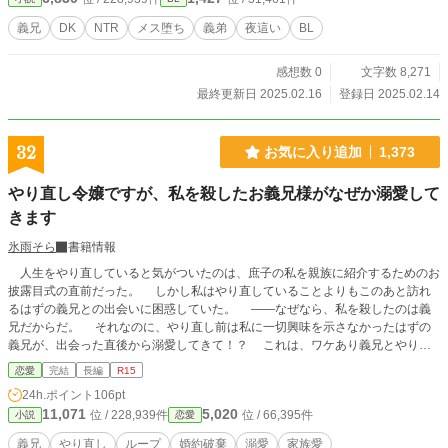
義兄
DK
NTR
メス堕ち
義弟
夜這い
BL
感想数 0
文字数 8,271
最終更新日 2025.02.16
登録日 2025.02.14
32
お気に入り追加
1,373
やり直し令嬢ですが、私を殺したお義兄様がなぜか溺愛して
きます
氷雨そら
書籍情報
人生をやり直していると気がついたのは、庶子の私を親族に紹介するためのお
披露目式の直前だった。 しかし私はやり直していることよりもこのあと訪れ
るはずの義兄との出会いに困惑していた。 ――なぜなら、私を殺したのは義
兄だからだ。 それなのに、やり直し前は私に一切興味を示さなかったはずの
義兄が、出会った直後から溺愛してきて！？ これは、ワケあり義兄とやり直
し令嬢の距離がバグった溺愛ファンタジー 小説家になろう様にも投稿していま
恋愛
完結
長編
R15
す
24h.ポイント
106pt
11,071
5,020
位 / 228,939件
位 / 66,395件
小説
恋愛
義兄
やり直し
ループ
婚約破棄
溺愛
家族愛