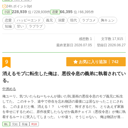
ゃった!? こじ恋はじめます』の番外編です。
24h.ポイント
0pt
228,939
66,395
位 / 228,939件
位 / 66,395件
小説
恋愛
恋愛
ハッピーエンド
義兄
溺愛
現代
ラブコメ
胸キュン
短編
甘い
ラブラブ
感想数 1
文字数 17,915
最終更新日 2026.07.05
登録日 2026.06.27
9
お気に入り追加
742
消えるモブに転生した俺は、悪役令息の義弟に執着されてい
る。
中洲める
俺ユーリ。気づいたらねーちゃんが描いたBL漫画の悪役令息のモブ義兄に転生
してた。 このキャラ、途中で存在を忘れ物語の最後には居なかったことにされ
る。 このままだと俺、消える！？ いや待て、怖すぎるだろ。 とりあえず家族
を幸せにするために、原作改変したらなぜか義弟チェイス（悪役令息）が俺に執
着するルートに突入してしまった。 いや違う、そうじゃない。 俺は物語が進む
につれてだんだん存在が薄くなってきてるっぽい。詰んでない？ そんな中、
BL
完結
長編
R18
「僕なら義兄さまを繋ぎ止められる」とか言い出したチェイス。頼もしいけど、