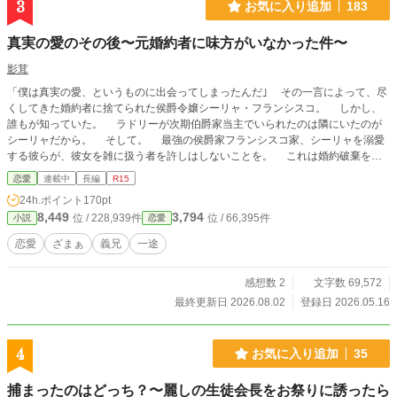
3
お気に入り追加
183
真実の愛のその後〜元婚約者に味方がいなかった件〜
影茸
「僕は真実の愛、というものに出会ってしまったんだ｣ その一言によって、尽
くしてきた婚約者に捨てられた侯爵令嬢シーリャ・フランシスコ。 しかし、
誰もが知っていた。 ラドリーが次期伯爵家当主でいられたのは隣にいたのが
シーリャだから。 そして。 最強の侯爵家フランシスコ家、シーリャを溺愛
する彼らが、彼女を雑に扱う者を許しはしないことを。 これは婚約破棄を機
に、将来を待望されし令嬢が前を歩き出すまでの物語。
恋愛
連載中
長編
R15
24h.ポイント
170pt
8,449
3,794
位 / 228,939件
位 / 66,395件
小説
恋愛
恋愛
ざまぁ
義兄
一途
感想数 2
文字数 69,572
最終更新日 2026.08.02
登録日 2026.05.16
4
お気に入り追加
35
捕まったのはどっち？〜麗しの生徒会長をお祭りに誘ったら