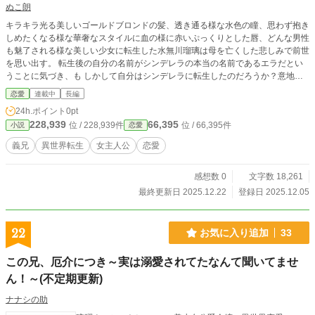
ぬこ朗
キラキラ光る美しいゴールドブロンドの髪、透き通る様な水色の瞳、思わず抱き
しめたくなる様な華奢なスタイルに血の様に赤いぷっくりとした唇、どんな男性
も魅了される様な美しい少女に転生した水無川瑠璃は母を亡くした悲しみで前世
を思い出す。 転生後の自分の名前がシンデレラの本当の名前であるエラだとい
うことに気づき、も しかして自分はシンデレラに転生したのだろうか？意地悪
な義母や義姉への恐怖と母を亡くした痛みを胸に日々を過ごしていたエラにある
恋愛
連載中
長編
日父が再婚の知らせを告げた。 エラは新しい継母と2人の意地悪な義姉ができる
24h.ポイント
0pt
のかと恐々としていたところ父が教えてくれた新しい家族は継母と2人の美しい
228,939
66,395
位 / 228,939件
位 / 66,395件
小説
恋愛
義兄？？？ シンデレラに生まれ変わったと思ったけどどうやら違う世界線の様
です！優しいけどちょっぴり厳しい継母と少し意地悪な長男と優しい次男と一緒
義兄
異世界転生
女主人公
恋愛
で幸せです！
感想数 0
文字数 18,261
最終更新日 2025.12.22
登録日 2025.12.05
22
お気に入り追加
33
この兄、厄介につき～実は溺愛されてたなんて聞いてませ
ん！～(不定期更新)
ナナシの助