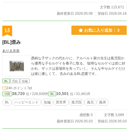
文字数 115,671
最終更新日 2026.05.08
登録日 2026.04.16
15
お気に入り追加
3
[BL]歪み
ありま氷炎
愚鈍な子ザックの代わりに、アルベルト家の当主は孤児院か
ら優秀な子セルゲイを養子に取る。 聡明なセルゲイは皆に好
かれ、ザックは居場所を失っていく。 そんな中セルゲイだけ
は彼に優しくて。 含みのあるBL恋愛です。
BL
完結
短編
24h.ポイント
7pt
38,720
10,501
位 / 228,939件
位 / 31,461件
小説
BL
BL
ハッピーエンド
短編
異世界
孤児院
義兄
義弟
感想数 0
文字数 3,089
最終更新日 2026.05.03
登録日 2026.05.03