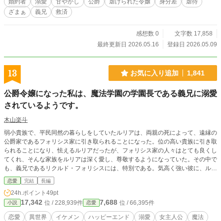
婚約者
溺愛
甘やかし
公爵
虐げられた令嬢
身分差
虐待
ざまぁ
義兄
救済
感想数 0
文字数 17,858
最終更新日 2026.05.16
登録日 2026.05.09
13
お気に入り追加
1,841
公爵令嬢になった私は、魔法学園の学園長である義兄に溺愛
されているようです。
木山楽斗
弱小貴族で、平民同然の暮らしをしていたルリアは、両親の死によって、遠縁の
公爵家であるフォリシス家に引き取られることになった。位の高い貴族に引き取
られることになり、怯えるルリアだったが、フォリシス家の人々はとても良くし
てくれ、そんな家族をルリアは深く愛し、尊敬するようになっていた。その中で
も、義兄であるリクルド・フォリシスには、特別である。気高く強い彼に、ルリ
アは強い憧れを抱いていくようになっていたのだ。 時は流れ、ルリアは十六歳
恋愛
完結
長編
になっていた。彼女の暮らす国では、その年で魔法学校に通うようになってい
24h.ポイント
49pt
る。そこで、ルリアは、兄の学園に通いたいと願っていた。しかし、リクルドは
17,342
7,688
位 / 228,939件
位 / 66,395件
小説
恋愛
それを認めてくれないのだ。なんとか理由を聞き、納得したルリアだったが、そ
こで義妹のレティが口を挟んできた。 「お兄様は、お姉様を共学の学園に通わ
恋愛
異世界
イケメン
ハッピーエンド
溺愛
女主人公
魔法