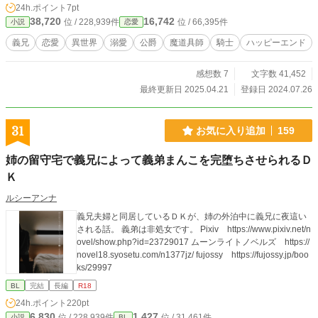
24h.ポイント
7pt
38,720
16,742
位 / 228,939件
位 / 66,395件
小説
恋愛
義兄
恋愛
異世界
溺愛
公爵
魔道具師
騎士
ハッピーエンド
感想数 7
文字数 41,452
最終更新日 2025.04.21
登録日 2024.07.26
31
お気に入り追加
159
姉の留守宅で義兄によって義弟まんこを完堕ちさせられるＤ
Ｋ
ルシーアンナ
義兄夫婦と同居しているＤＫが、姉の外泊中に義兄に夜這い
される話。 義弟は非処女です。 Pixiv https://www.pixiv.net/n
ovel/show.php?id=23729017 ムーンライトノベルズ https://
novel18.syosetu.com/n1377jz/ fujossy https://fujossy.jp/boo
ks/29997
BL
完結
長編
R18
24h.ポイント
220pt
6,830
1,427
位 / 228,939件
位 / 31,461件
小説
BL