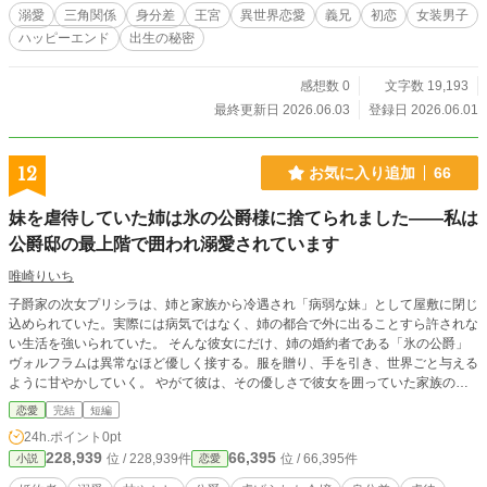
錯する、王宮恋愛ファンタジー。
溺愛
三角関係
身分差
王宮
異世界恋愛
義兄
初恋
女装男子
ハッピーエンド
出生の秘密
感想数 0
文字数 19,193
最終更新日 2026.06.03
登録日 2026.06.01
12
お気に入り追加
66
妹を虐待していた姉は氷の公爵様に捨てられました――私は
公爵邸の最上階で囲われ溺愛されています
唯崎りいち
子爵家の次女プリシラは、姉と家族から冷遇され「病弱な妹」として屋敷に閉じ
込められていた。実際には病気ではなく、姉の都合で外に出ることすら許されな
い生活を強いられていた。 そんな彼女にだけ、姉の婚約者である「氷の公爵」
ヴォルフラムは異常なほど優しく接する。服を贈り、手を引き、世界ごと与える
ように甘やかしていく。 やがて彼は、その優しさで彼女を囲っていた家族の支
配ごと壊し、プリシラを“外の世界”へ連れ出してしまう。
恋愛
完結
短編
24h.ポイント
0pt
228,939
66,395
位 / 228,939件
位 / 66,395件
小説
恋愛