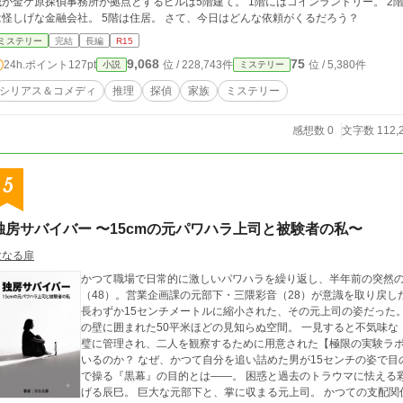
金ケ原探偵事務所が拠点とするビルは5階建て。 1階にはコインランドリー。 2階にはどこぞの商社。 3階が探偵事務所で、4階に
は怪しげな金融会社。 5階は住居。 さて、今日はどんな依頼がくるだろう？
ミステリー
完結
長編
R15
9,068
75
24h.ポイント
127pt
位 / 228,743件
位 / 5,380件
小説
ミステリー
シリアス＆コメディ
推理
探偵
家族
ミステリー
感想数 0
文字数 112,
5
独房サバイバー 〜15cmの元パワハラ上司と被験者の私〜
次なる扉
かつて職場で日常的に激しいパワハラを繰り返し、半年前の突然
（48）。営業企画課の元部下・三隈彩音（28）が意識を取り戻
長わずか15センチメートルに縮小された、その元上司の姿だった。 そこは、窓もなく出口も見当たらない、乳
の壁に囲まれた50平米ほどの見知らぬ空間。 一見すると不気味
璧に管理され、二人を観察するために用意された【極限の実験ラボ】だった。 なぜ、自分がここ
いるのか？ なぜ、かつて自分を追い詰めた男が15センチの姿で目
で操る『黒幕』の目的とは――。 困惑と過去のトラウマに怯える彩音と、ミニチュアサイズの体で絶望し声を荒ら
げる辰巳。 巨大な元部下と、掌に収まる元上司。 かつての支配