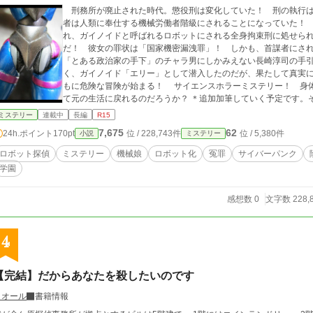
刑務所が廃止された時代。懲役刑は変化していた！ 刑の執行は
者は人類に奉仕する機械労働者階級にされることになっていた！ そんなある時、山村愛莉はライバルにはめら
れ、ガイノイドと呼ばれるロボットにされる全身拘束刑に処せら
だ！ 彼女の罪状は「国家機密漏洩罪」！ しかも、首謀者にされた。 機械の身体に融合された彼女
「とある政治家の手下」のチャラ男にしかみえない長崎淳司の手
く、ガイノイド「エリー」として潜入したのだが、果たして真実
もに危険な冒険が始まる！ サイエンスホラーミステリー！ 身体を改造された少女は事件を解決し冤罪を晴らし
て元の生活に戻れるのだろうか？ ＊追加加筆していく予定です。そのため時期によって内容は違っているかもしれ
ません、よろしくお願いしますね！ ＊他の投稿小説サイトでも公開しておりますが、基本的に内容は同じです。 *
ミステリー
連載中
長編
R15
現実世界を連想するような国名などが出ますがフィクションです
7,675
62
24h.ポイント
170pt
位 / 228,743件
位 / 5,380件
小説
ミステリー
ロボット探偵
ミステリー
機械娘
ロボット化
冤罪
サイバーパンク
学園
感想数 0
文字数 228,
4
【完結】だからあなたを殺したいのです
リオール
書籍情報