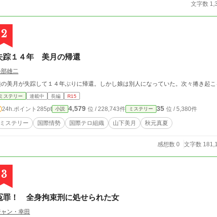
文字数 1,
2
失踪１４年 美月の帰還
軽部雄二
娘の美月が失踪して１４年ぶりに帰還。しかし娘は別人になっていた。次々捲き起こ
ミステリー
連載中
長編
R15
4,579
35
24h.ポイント
285pt
位 / 228,743件
位 / 5,380件
小説
ミステリー
ミステリー
国際情勢
国際テロ組織
山下美月
秋元真夏
感想数 0
文字数 181,
3
冤罪！ 全身拘束刑に処せられた女
ジャン・幸田