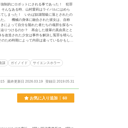
強制的にロボットにされる事であった！ 犯罪
れてしまった！ いわば奴隷階級に落とされたの
は、自称
引きによって自分を陥れた者たちの魂胆を探るべ
に辿りつけるのか？ 再会した後輩の真由美とと
。パラレルワールドの出来事という設定です。
陰謀
ガイノイド
サイエンスホラー
815
最終更新日 2026.03.19
登録日 2019.05.31
お気に入り追加
60