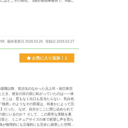
299
最終更新日 2026.03.26
登録日 2026.02.27
お気に入り追加
1
の退職以降、音沙汰のなかった元上司・辰巳将宗
したとき、彼女の目の前に転がっていたのは――体
白色
な『独房』のようなその部屋は、何者かによって完
に閉じ込められて
の前にいるのか？ そして、この異常な実験を裏
関係が物理的にも立場的にも完全に崩壊した空間