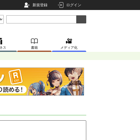
新規登録
ログイン
ネス
書籍
メディア化