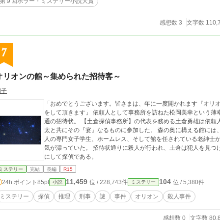
第９回ホラー・ミステリー小説大賞
感想数 3
文字数 110,
7
オリオンの館～集められた招待客～
翔子
「おめでとうございます。皆さまは、年に一度開かれます『オリ
をして頂きます」 依頼人として事務所を訪ねた松岡美幸という薄幸な美女の元に届いた、殺人をほのめかすある一
通の招待状。 【土倉探偵事務所】の代表を務める土倉勇雄は依頼人の松岡美幸と元バディである現役刑事・重崎謙
太と共にその『宴』なるものに参加した。 森の奥に構える館には、大手企業の資産家とその妻、官僚事務次官、二
人の専門女子学生、ホームレス、そして館を任されている老紳士
気が漂っていた。 招待状通りに殺人が行われ、土倉は犯人を見つけ出すため奔走する。 その男、土倉勇雄は元刑事
にして探偵である。
ミステリー
完結
長編
R15
11,459
104
24h.ポイント
85pt
位 / 228,743件
位 / 5,380件
小説
ミステリー
ミステリー
探偵
推理
刑事
謎
事件
オリオン
殺人事件
感想数 0
文字数 80,