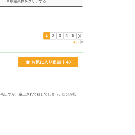
× 検索条件をクリアする
1
2
3
4
5
423
件
お気に入り追加
40
持ち出すが、逆上されて殺してしまう。自分が殺