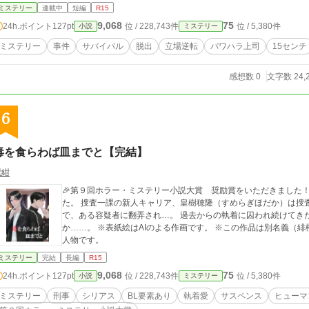
で、二人の生存をかけたサバイバルが幕を開ける。 水も食料もない白い部屋で、実験の罠が二人を襲う。 15cmの
ミステリー
連載中
短編
R15
元上司と元部下――絶望的な環境の中、彼らが生き残るために選んだ「あり
9,068
75
24h.ポイント
127pt
位 / 228,743件
位 / 5,380件
小説
ミステリー
パワハラ上司×元部下×実験ラボの謎！ 極限のサバイバルから始ま
黒幕の仕組んだ実験の真相を暴き、この白い部屋から生きて脱出
ミステリー
事件
サバイバル
脱出
立場逆転
パワハラ上司
15センチ
感想数 0
文字数 24,
6
毒を食らわば皿までと【完結】
紫紺
🎉第９回ホラー・ミステリー小説大賞 奨励賞をいただきました！🥰 人気のライブハウスで一人の少年が
た。 捜査一課の新人キャリア、皇樹穂隆（すめらぎほだか）は捜
で、ある容疑者に翻弄され…。 過去からの執着に囚われ続けてき
か……。 ※表紙絵はAIのよる作画です。 ※この作品は別名義（緋櫻りゅう）での公募作品でした。作者は紫紺と同
人物です。
ミステリー
完結
長編
R15
9,068
75
24h.ポイント
127pt
位 / 228,743件
位 / 5,380件
小説
ミステリー
ミステリー
刑事
シリアス
BL要素あり
執着愛
サスペンス
ヒューマ