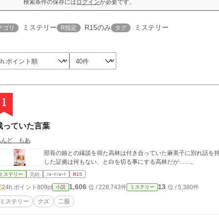
検索条件の保存には
ログイン
が必要です。
ミステリー
R15のみ
ミステリー
テゴリ
R指定
タグ
1
残っていた言葉
あんど もあ
部長の娘との縁談を得た高林は付き合っていた麻美子に別れ話を
した証拠は何もない、と白を切る事にする高林だが……。
ミステリー
完結
ｼｮｰﾄｼｮｰﾄ
R15
1,606
13
24h.ポイント
809pt
位 / 228,743件
位 / 5,380件
小説
ミステリー
ミステリー
クズ
二股