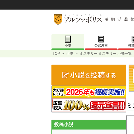
小説
公式漫画
投
TOP
>
小説
>
ミステリー ミステリー 小説一覧
ミ
投稿小説