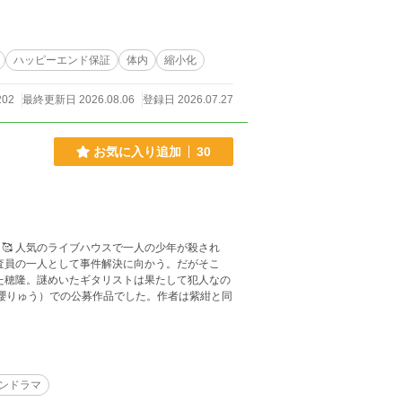
得ない生存戦略」とは！？ 15cmの元
る、異色のサイコサスペンス＆逆転劇。 二人は
することができるのか――！？
ハッピーエンド保証
体内
縮小化
202
最終更新日 2026.08.06
登録日 2026.07.27
お気に入り追加
30
殺され
査員の一人として事件解決に向かう。だがそこ
た穂隆。謎めいたギタリストは果たして犯人なの
ンドラマ