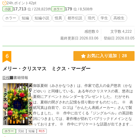
24h.ポイント
42pt
17,713
179
位 / 228,823件
位 / 8,508件
小説
ホラー
ホラー
短編
短編小説
怪異
都市伝説
現代
学生
高校生
感想数 0
文字数 4,222
最終更新日 2026.03.06
登録日 2026.03.05
6
お気に入り追加
28
メリー・クリスマス ミクス・マーダー
臣桜
書籍情報
御坂夏樹（みさかなつき）は、作家で恋人の金戸悠衣（かな
どゆい）と同棲している。 ある年のクリスマスの夜、悠衣は
夏樹にアドベントカレンダーをプレゼントした。 だがそれ
は、夏樹の閉ざされた記憶を揺り動かすものだった。 ※ 表
紙写真は自前で、ロゴは『かんたん表紙メーカー』さんで製
作しました。 ※ 作中に出てくる『ジングルベル』の英語歌
詞につきましては、著作権が切れてパブリックドメインとな
っております。 ※ 作中にデリケートな話題が出てきます
が、それらの人々を否定する意図はありません。この作品は
ホラー
完結
短編
R15
フィクションです。 ※ 小説家になろう、カクヨム、エブリ