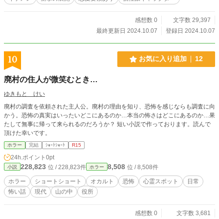
感想数 0
文字数 29,397
最終更新日 2024.10.07
登録日 2024.10.07
10
お気に入り追加
12
廃村の住人が微笑むとき…
ゆきもと けい
廃村の調査を依頼された主人公。廃村の理由を知り、恐怖を感じならも調査に向
かう。恐怖の真実はいったいどこにあるのか…本当の怖さはどこにあるのか…果
たして無事に帰って来られるのだろうか？ 短い小説で作っております。読んで
頂けた幸いです。
ホラー
完結
ｼｮｰﾄｼｮｰﾄ
R15
24h.ポイント
0pt
228,823
8,508
位 / 228,823件
位 / 8,508件
小説
ホラー
ホラー
ショートショート
オカルト
恐怖
心霊スポット
日常
怖い話
現代
山の中
役所
感想数 0
文字数 3,681