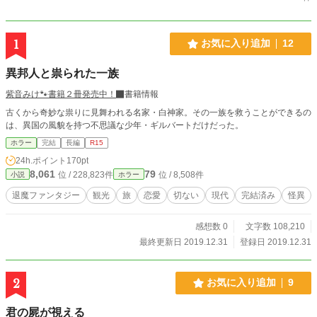
1
お気に入り追加
12
異邦人と祟られた一族
紫音みけ🐾書籍２冊発売中！
書籍情報
古くから奇妙な祟りに見舞われる名家・白神家。その一族を救うことができるの
は、異国の風貌を持つ不思議な少年・ギルバートだけだった。
ホラー
完結
長編
R15
24h.ポイント
170pt
8,061
79
位 / 228,823件
位 / 8,508件
小説
ホラー
退魔ファンタジー
観光
旅
恋愛
切ない
現代
完結済み
怪異
感想数 0
文字数 108,210
最終更新日 2019.12.31
登録日 2019.12.31
2
お気に入り追加
9
君の屍が視える