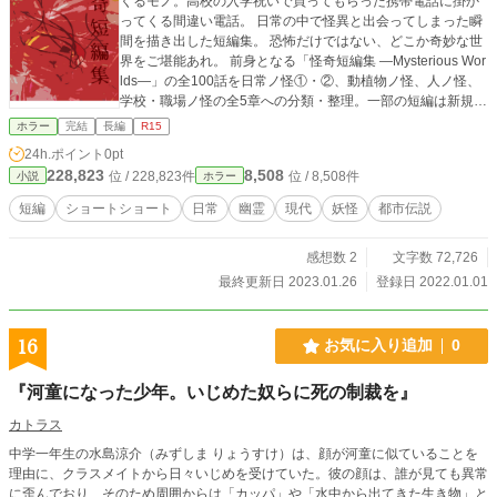
くるモノ。高校の入学祝いで買ってもらった携帯電話に掛か
ってくる間違い電話。 日常の中で怪異と出会ってしまった瞬
間を描き出した短編集。 恐怖だけではない、どこか奇妙な世
界をご堪能あれ。 前身となる「怪奇短編集 ―Mysterious Wor
lds―」の全100話を日常ノ怪①・②、動植物ノ怪、人ノ怪、
学校・職場ノ怪の全5章への分類・整理。一部の短編は新規の
ものと差し替えております。 さらに書き下ろしの「秘密ノ
ホラー
完結
長編
R15
怪」は全5話を掲載予定です。 毎週水曜日と土曜日の深夜０
24h.ポイント
0pt
時頃に更新します。 裏話満載のオフィシャルファンブックは
228,823
8,508
位 / 228,823件
位 / 8,508件
小説
ホラー
こちら→ https://www.alphapolis.co.jp/novel/180133519/7405
82236 他の小説投稿サイトでも同時連載中。
短編
ショートショート
日常
幽霊
現代
妖怪
都市伝説
感想数 2
文字数 72,726
最終更新日 2023.01.26
登録日 2022.01.01
16
お気に入り追加
0
『河童になった少年。いじめた奴らに死の制裁を』
カトラス
中学一年生の水島涼介（みずしま りょうすけ）は、顔が河童に似ていることを
理由に、クラスメイトから日々いじめを受けていた。彼の顔は、誰が見ても異常
に歪んでおり、そのため周囲からは「カッパ」や「水中から出てきた生き物」と