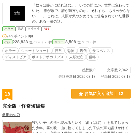
「奴らは静かに紛れ込む。」 いつの間にか、世界は変わって
いた。 誰が敵で、誰が味方なのか。 それすら、もう分からな
い——。 これは、人類が気づかぬうちに侵略されていた世界
の、ある一幕の話。
ホラー
完結
ｼｮｰﾄｼｮｰﾄ
R15
24h.ポイント
0pt
228,823
8,508
位 / 228,823件
位 / 8,508件
小説
ホラー
ホラー
ショートショート
日常
恐怖
現代
サスペンス
ディストピア
ポストアポカリプス
人類滅亡
侵略
感想数 0
文字数 2,042
最終更新日 2025.03.17
登録日 2025.03.17
15
お気に入り追加
12
完全版・怪奇短編集
牧田紗矢乃
寝ない子供の所へ現れるという「婆（ばば）」を見てしまっ
た少年。霧の晩、山に捨ててしまった子供の声で語りかけて