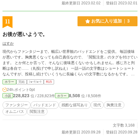
最終更新日 2023.02.02
登録日 2023.02.01
11
お気に入り追加
3
お後が悪いようで。
はすか
現代からファンタジーまで。幅広い世界観のバッドエンドをご提供。 毎話後味
が悪いです。胸糞悪くなっても自己責任なので、「閲覧注意」のタグを付けてい
ます。 とか何とか言って、そんなに後味悪くないかもしれません。感じ方と判
断は各自で……（丸投げで申し訳ねえ） 一話一話の文字数はショートショート
なんですが、投稿し続けていくうちに長編くらいの文字数になるかもです。 一
話完結の話ばかりを投稿しますので常に「完結」と表記されますが、ほぼ永久更
ホラー
完結
ｼｮｰﾄｼｮｰﾄ
R15
新と思っていただいて大丈夫です。ただ、バッドエンド好きな作者のその時思い
24h.ポイント
0pt
ついたものを上げていきますので、更新速度は超絶マイペースです申し訳ありま
228,823
8,508
位 / 228,823件
位 / 8,508件
小説
ホラー
せん<(_ _)>〈 ｺﾞﾝ!〕
ファンタジー
バッドエンド
残酷な描写あり
現代
胸糞注意
オムニバス
閲覧注意
文字数 3,168
最終更新日 2020.09.28
登録日 2020.09.28