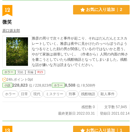
12
お気に入り追加
2
微笑
原口源太郎
雅彦の周りで次々と事件が起こり、それはだんだんとエスカ
レートしていく。雅彦は夜中に見かけたのっぺらぼうのよう
なつるりとした顔の男が関係しているのではないかと思う。
やがて家族は崩壊していく。 （作者から）人間の内面の怖さ
を書こうとしていたら残酷物語となってしまいました。残酷
な話が嫌いな方は読まないでください。
ホラー
完結
長編
R15
24h.ポイント
0pt
228,823
8,508
位 / 228,823件
位 / 8,508件
小説
ホラー
ホラー
日常
現代
ミステリー
刑事
残酷物語
殺人事件
感想数 0
文字数 57,945
最終更新日 2022.03.31
登録日 2021.02.14
13
お気に入り追加
1