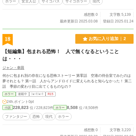
ホラー
女主人公
サイコパス
サイコホラー
現代
感想数 0
文字数 5,139
最終更新日 2025.03.08
登録日 2025.01.24
18
お気に入り追加
2
【短編集】包まれる恐怖！ 人で無くなるということ
は・・・
ジャン・幸田
何かに包まれ別の存在になる恐怖ストーリー 第零話 空港の待合室でみたのは
夢それとも？ 第一話 人からアンドロイドに変えられると知らなかった！ 第二
話 季節の変わり目に出てくるものなの？
ホラー
連載中
ｼｮｰﾄｼｮｰﾄ
R15
24h.ポイント
0pt
228,823
8,508
位 / 228,823件
位 / 8,508件
小説
ホラー
ファンタジー
恐怖
現代
ホラー
感想数 0
文字数 3,220