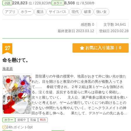
228,823
8,508
位 / 228,823件
位 / 8,508件
小説
ホラー
アプリ
ホラー
魔法
サイコパス
現代
破壊
強い女
感想数 0
文字数 34,641
最終更新日 2023.03.12
登録日 2023.02.28
27
お気に入り追加
0
命を懸けて。
海老原
普段通りの午後の授業中、地震がおきて外に強い光が放た
れた。目を開けると教室の中に全身黒の男が複数入ってき
て…… 拳銃で脅され、２年２組は第１ゲームを強制され
る。泣く生徒、反抗する生徒らに男らは容赦なく発砲し、
次々と殺していく。 主人公、瀬戸奏多は親友や友達を救い
たいと考えるが、ゲームが進行していくにつれ助けることの
できない仲間たちを悔やんでいく。そこへクラスメイトの神
田が手を差し伸べる。 果たして、デスゲームの先にあるも
のとは。 小説家になろうにも連載してます！！
ホラー
連載中
長編
R15
24h.ポイント
0pt