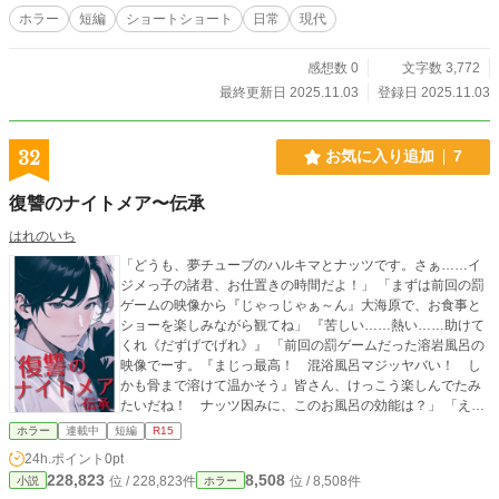
ホラー
短編
ショートショート
日常
現代
感想数 0
文字数 3,772
最終更新日 2025.11.03
登録日 2025.11.03
32
お気に入り追加
7
復讐のナイトメア〜伝承
はれのいち
「どうも、夢チューブのハルキマとナッツです。さぁ……イ
ジメっ子の諸君、お仕置きの時間だよ！」 「まずは前回の罰
ゲームの映像から『じゃっじゃぁ～ん』大海原で、お食事と
ショーを楽しみながら観てね」 『苦しい……熱い……助けて
くれ《だずげでげれ》』 「前回の罰ゲームだった溶岩風呂の
映像でーす。『まじっ最高！ 混浴風呂マジッヤバい！ し
かも骨まで溶けて温かそう』皆さん、けっこう楽しんでたみ
たいだね！ ナッツ因みに、このお風呂の効能は？」 「えっ
と効能はクズの矯正……みんな良かったね」 この物語の主人
ホラー
連載中
短編
R15
公、春木甲馬の母親は昔、有名な占い霊媒師であった。 以
24h.ポイント
0pt
前、甲馬は母親の恩恵で広大敷地に建つ、学校施設の様な大
228,823
8,508
位 / 228,823件
位 / 8,508件
小説
ホラー
きな家に住み、信者も多く神の子として生きていた。 だが