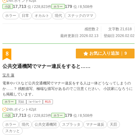
24h.ポイント
42pt
17,713
179
位 / 228,823件
位 / 8,508件
小説
ホラー
ホラー
日常
オカルト
現代
スナックのママ
感想数 2
文字数 21,618
最終更新日 2026.02.13
登録日 2026.02.02
8
お気に入り追加
9
公共交通機関でマナー違反をすると……
宝月 蓮
電車やバスなど公共交通機関でマナー違反をする人は一体どうなってしまうの
か……？ 残酷描写、極端な描写があるのでご注意ください。 小説家になろうに
も掲載しています。
ホラー
完結
ｼｮｰﾄｼｮｰﾄ
R15
24h.ポイント
42pt
17,713
179
位 / 228,823件
位 / 8,508件
小説
ホラー
ホラー
現代
公共交通機関
スプラッタ
マナー違反
天罰
スカッと