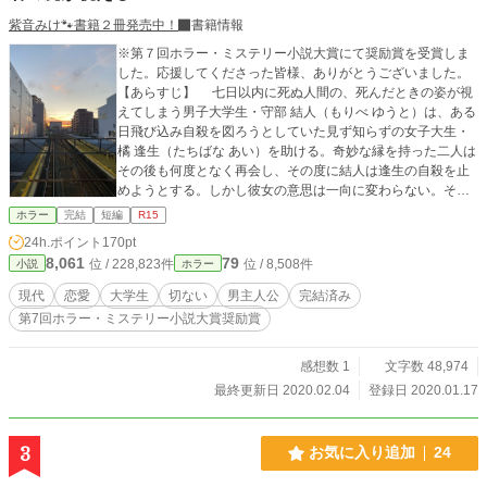
紫音みけ🐾書籍２冊発売中！
書籍情報
※第７回ホラー・ミステリー小説大賞にて奨励賞を受賞しま
した。応援してくださった皆様、ありがとうございました。
【あらすじ】 七日以内に死ぬ人間の、死んだときの姿が視
えてしまう男子大学生・守部 結人（もりべ ゆうと）は、ある
日飛び込み自殺を図ろうとしていた見ず知らずの女子大生・
橘 逢生（たちばな あい）を助ける。奇妙な縁を持った二人は
その後も何度となく再会し、その度に結人は逢生の自殺を止
めようとする。しかし彼女の意思は一向に変わらない。その
ため結人の目には常に彼女の死体――屍の様子が視えてしま
ホラー
完結
短編
R15
うのだった。
24h.ポイント
170pt
8,061
79
位 / 228,823件
位 / 8,508件
小説
ホラー
現代
恋愛
大学生
切ない
男主人公
完結済み
第7回ホラー・ミステリー小説大賞奨励賞
感想数 1
文字数 48,974
最終更新日 2020.02.04
登録日 2020.01.17
3
お気に入り追加
24