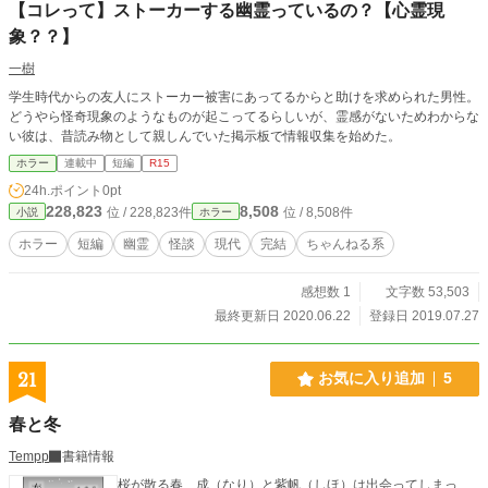
【コレって】ストーカーする幽霊っているの？【心霊現
象？？】
一樹
学生時代からの友人にストーカー被害にあってるからと助けを求められた男性。
どうやら怪奇現象のようなものが起こってるらしいが、霊感がないためわからな
い彼は、昔読み物として親しんでいた掲示板で情報収集を始めた。
ホラー
連載中
短編
R15
24h.ポイント
0pt
228,823
8,508
位 / 228,823件
位 / 8,508件
小説
ホラー
ホラー
短編
幽霊
怪談
現代
完結
ちゃんねる系
感想数 1
文字数 53,503
最終更新日 2020.06.22
登録日 2019.07.27
21
お気に入り追加
5
春と冬
Tempp
書籍情報
桜が散る春、成（なり）と紫帆（しほ）は出会ってしまっ