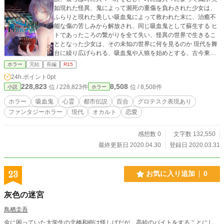
如現れた怪異、鬼によって瀕死の重傷を負わされた少女は、
ふらりと現れた美しい吸血鬼によって救われた末に、治癒不
能な傷の苦しみから解放され、同じ吸血鬼として蘇生する ヒ
トであったころの繋がりを全て失い、怪異の世界で生きるこ
ととなった少女は、その未知の世界に何を見るのか 現代を舞
台に繰り広げられる、吸血鬼や人狼を始めとする、古今東西
様々な怪異と人間の恐ろしく、血生臭くも美しい物語 ホラー
ホラー
完結
長編
R15
大賞エントリー作品です
24h.ポイント
0pt
228,823
8,508
位 / 228,823件
位 / 8,508件
小説
ホラー
ホラー
吸血鬼
心霊
都市伝説
百合
グロテスク表現あり
ファンタジーホラー
現代
オカルト
恋愛
感想数 0
文字数 132,550
最終更新日 2020.04.30
登録日 2020.03.31
23
お気に入り追加
0
灰色の迷宮
鳥栖圭吾
金に困っていた大学生の北橋和樹は怪しげだが、高給のバイトをすることにし