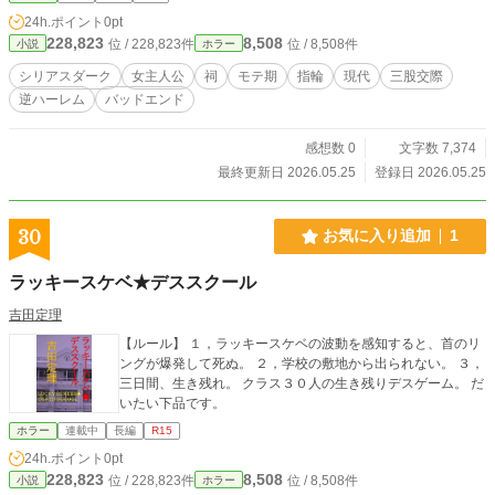
24h.ポイント
0pt
228,823
8,508
位 / 228,823件
位 / 8,508件
小説
ホラー
シリアスダーク
女主人公
祠
モテ期
指輪
現代
三股交際
逆ハーレム
バッドエンド
感想数 0
文字数 7,374
最終更新日 2026.05.25
登録日 2026.05.25
30
お気に入り追加
1
ラッキースケベ★デススクール
吉田定理
【ルール】 １，ラッキースケベの波動を感知すると、首のリ
ングが爆発して死ぬ。 ２，学校の敷地から出られない。 ３，
三日間、生き残れ。 クラス３０人の生き残りデスゲーム。 だ
いたい下品です。
ホラー
連載中
長編
R15
24h.ポイント
0pt
228,823
8,508
位 / 228,823件
位 / 8,508件
小説
ホラー