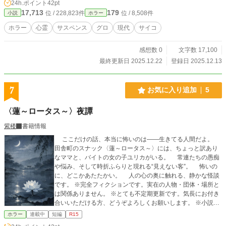
24h.ポイント
42pt
スタ、TALESにも転載しています。
17,713
179
位 / 228,823件
位 / 8,508件
小説
ホラー
ホラー
心霊
サスペンス
グロ
現代
サイコ
感想数 0
文字数 17,100
最終更新日 2025.12.22
登録日 2025.12.13
7
お気に入り追加
5
〈蓮～ロータス～〉夜譚
紫楼
書籍情報
ここだけの話、本当に怖いのは――生きてる人間だよ。
田舎町のスナック〈蓮～ロータス～〉には、ちょっと訳あり
なママと、バイトの女の子ユリカがいる。 常連たちの愚痴
や悩み、そして時折ふらりと現れる“見えない客”。 怖いの
に、どこかあたたかい。 人の心の奥に触れる、静かな怪談
です。 ※完全フィクションです。実在の人物・団体・場所と
は関係ありません。 ※とても不定期更新です。気長にお付き
合いいただける方、どうぞよろしくお願いします。 ※小説家
になろうさま、カクヨムさまでも掲載しています
ホラー
連載中
短編
R15