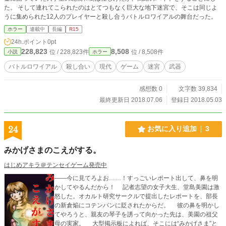
た。 そして連れてこられたのはとてつもなく巨大な地下迷宮で、そこは同じよ
うに集められた12人のプレイヤーと殺し合うバトルロワイアルの舞台だった。
ホラー
連載中
長編
R15
24h.ポイント
0pt
228,823
8,508
位 / 228,823件
位 / 8,508件
小説
ホラー
バトルロワイアル
殺し合い
現代
ゲーム
迷宮
武器
感想数 0
文字数 39,834
最終更新日 2018.07.06
登録日 2018.05.03
24
お気に入り追加
3
みかげさまのこえがする。
はじめアキラ＠テンセイゲーム発売中
――今に見てろよお……！すっごいレポート出して、鼻を明
かしてやるんだから！ 記者志望の女子大生、堂島美園は激
怒した。オカルト研究サークルで提出したレポートを、部長
の新倉焔にコテンパンに貶されたからだ。 彼の鼻を明かし
てやろうと、親友の琴子を誘って向かった先は、美園の祖父
母の実家。 大型掲示板によれば、そこには“みかげさま”と