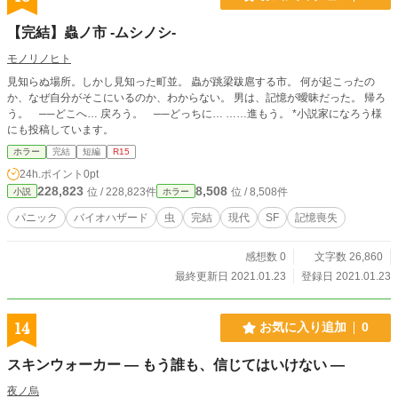
【完結】蟲ノ市 -ムシノシ-
モノリノヒト
見知らぬ場所。しかし見知った町並。 蟲が跳梁跋扈する市。 何が起こったの
か、なぜ自分がそこにいるのか、わからない。 男は、記憶が曖昧だった。 帰ろ
う。 ──どこへ… 戻ろう。 ──どっちに… ……進もう。 *小説家になろう様
にも投稿しています。
ホラー
完結
短編
R15
24h.ポイント
0pt
228,823
8,508
位 / 228,823件
位 / 8,508件
小説
ホラー
パニック
バイオハザード
虫
完結
現代
SF
記憶喪失
感想数 0
文字数 26,860
最終更新日 2021.01.23
登録日 2021.01.23
14
お気に入り追加
0
スキンウォーカー ― もう誰も、信じてはいけない ―
夜ノ烏