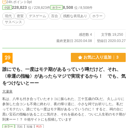
24h.ポイント
0pt
228,823
8,508
位 / 228,823件
位 / 8,508件
小説
ホラー
現代
密室
デスゲーム
百合
残酷な表現あり
ホラー
サスペンス
感想数 4
文字数 19,250
最終更新日 2020.04.08
登録日 2020.03.27
29
お気に入り追加
3
誰にでも、一度はモテ期があるっていう噂だけど、それ、
〈幸運の指輪〉があったらマジで実現するから！ でも、気
をつけないとーー
大濠泉
私は、八年も付き合っていたオトコに振られた、三十五歳のOLだ。 久しぶりに
参加した合コンも不発に終わり、夜の帰り道に、小さな祠でお祈りした。 私だ
ってモテたい。誰にでも一度はモテ期があるっていうのに！ すると、祠の台に
黒い宝石の指輪があることに気付き、それを嵌めると、ついに人生初のモテ期が
到来ーー！？ ※他サイトにも投稿しています
ホラー
完結
短編
R15