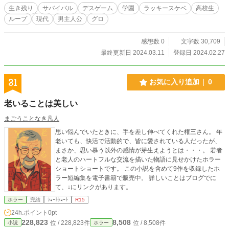
生き残り
サバイバル
デスゲーム
学園
ラッキースケベ
高校生
ループ
現代
男主人公
グロ
感想数 0
文字数 30,709
最終更新日 2024.03.11
登録日 2024.02.27
31
お気に入り追加
0
老いることは美しい
まごうことなき凡人
思い悩んでいたときに、手を差し伸べてくれた権三さん。 年
老いても、快活で活動的で、皆に愛されている人だったが、
まさか、思い慕う以外の感情が芽生えようとは・・・。 若者
と老人のハートフルな交流を描いた物語に見せかけたホラー
ショートショートです。 この小説を含めて9作を収録したホ
ラー短編集を電子書籍で販売中。 詳しいことはブログでに
て、↓にリンクがあります。
ホラー
完結
ｼｮｰﾄｼｮｰﾄ
R15
24h.ポイント
0pt
228,823
8,508
位 / 228,823件
位 / 8,508件
小説
ホラー