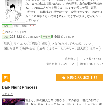
た。 会った以上は離れがたい。その瞬間、運命が転がり始め
る。 これは二人が皮を剥ぐまでの１年の愛の物語（頭弱。
（注意） 二部構成の狂愛の話です。変態注意です。 全部で４
万５０００字くらいで書き終わってますが改稿しながら投下
しています。
ホラー
完結
長編
R15
24h.ポイント
0pt
228,823
8,508
位 / 228,823件
位 / 8,508件
小説
ホラー
現代
サイコパス
恋愛
狂愛
あなたがいればそれだけでいい
閉じた世界
教師×生徒
皮剥
ホラー・ミステリー小説大賞
ホラー
感想数 0
文字数 45,468
最終更新日 2021.10.20
登録日 2021.09.27
22
お気に入り追加
19
Dark Night Princess
べるんご
古より、闇の隣人は常に在る かつての神話、現代の都市伝
説、彼らは時に人々へ牙をむき、時には人々によって滅ぶ 突