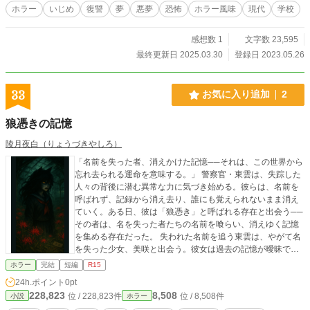
現在、母は弟子に裏切られ刑務所の中。 その者は母の一番弟
ホラー
いじめ
復讐
夢
悪夢
恐怖
ホラー風味
現代
学校
子だった。 しかも甲馬のクラスメイト、日乃出美紅の母親で
ある。 母の事もあり、甲馬はいじめられる様になった。
感想数 1
文字数 23,595
そのいじめっ子の首謀者は日乃出美紅。 そう、母を裏切った
弟子の娘。 そんなとある日。 真山瞬の魂の欠片からできた生
最終更新日 2025.03.30
登録日 2023.05.26
霊(ナイトメア)と出会い、甲馬はそのナイトメアを手に入れ
た。 そうして春木甲馬は転校生の夏娘と手を組み、イジメを
する奴らに対して、悪夢での復讐劇を始めた……。
33
お気に入り追加
2
狼憑きの記憶
陵月夜白（りょうづきやしろ）
「名前を失った者、消えかけた記憶──それは、この世界から
忘れ去られる運命を意味する。」 警察官・東雲は、失踪した
人々の背後に潜む異常な力に気づき始める。彼らは、名前を
呼ばれず、記録から消え去り、誰にも覚えられないまま消え
ていく。ある日、彼は「狼憑き」と呼ばれる存在と出会う──
その者は、名を失った者たちの名前を喰らい、消えゆく記憶
を集める存在だった。 失われた名前を追う東雲は、やがて名
を失った少女、美咲と出会う。彼女は過去の記憶が曖昧で、
誰にも覚えられず、消えかけていた。彼女の名前を記すこと
ホラー
完結
短編
R15
で、彼女を救うことができるのか。だが、背後には「名を喰
24h.ポイント
0pt
う者」沙月が立ちふさがり、その力で次々と人々を消し去っ
228,823
8,508
位 / 228,823件
位 / 8,508件
小説
ホラー
ていく。 名前を持つことが意味するもの、それが奪われるこ