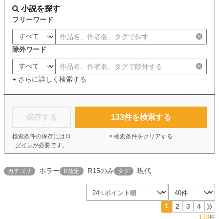
小説を探す
フリーワード
除外ワード
+ さらに詳しく検索する
保存する
133
件を検索する
検索条件の保存には
ロ
× 検索条件をクリアする
グイン
が必要です。
ホラー
R15のみ
現代
カテゴリ
R指定
タグ
1
2
3
4
133
件