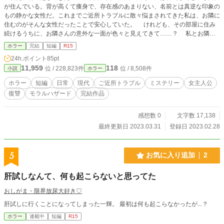
が住んでいる。背が高くて痩身で、存在感のあまりない、名前とは真逆な印象の
もの静かな女性だ。これまでご近所トラブルに散々悩まされてきた私は、お隣に
住むのがそんな女性だったことで安心していた。 けれども、その部屋に住み
続けるうちに、お隣さんの意外な一面が色々と見えてきて……？ 私とお隣さ
んとの交流を描くご近所イヤミス風ホラー。
ホラー
完結
短編
R15
24h.ポイント
85pt
11,959
118
位 / 228,823件
位 / 8,508件
小説
ホラー
ホラー
短編
日常
現代
ご近所トラブル
ミステリー
女主人公
復讐
モラルハザード
完結作品
感想数 0
文字数 17,138
最終更新日 2023.03.31
登録日 2023.02.28
5
お気に入り追加
2
肝試しなんて、何も起こらないと思ってた
おしがま・限界放尿大好き♡
肝試しに行くことになってしまった一輝。 最初は何も起こらなかったが...？
ホラー
連載中
短編
R15