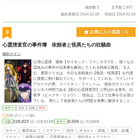
感想数 5
文字数 2,457
最終更新日 2024.02.28
登録日 2024.02.28
9
お気に入り追加
1
心霊捜査官の事件簿 依頼者と怪異たちの狂騒曲
幽刻ネオン
心理心霊課、通称【サイキック・ファンタズマ】。 様々な心
霊絡みの事件や出来事を解決してくれる特殊公務員。 主人
公、黄昏リリカは、今日も依頼者の【怪談・怪異譚】を代償
に捜査に明け暮れていた。 サポートしてくれる、ヴァンパイ
アロードの男、リベリオン・ファントム。 彼女のライバルで
ビジネス仲間である【影の心霊捜査官】と呼ばれる青年、白
夜亨（ビャクヤ・リョウ）。 現在は、三人で仕事を引き受け
ている。 果たして依頼者たちの問題を無事に解決することが
できるのか？ 「聞かせてほしいの、あなたの【怪談】を」
ホラー
完結
短編
R15
24h.ポイント
0pt
228,823
8,508
位 / 228,823件
位 / 8,508件
小説
ホラー
ホラー
魔界絡み
ミステリー
現代
オカルト・異能
怪異・妖魔
イケメン
衝撃の展開
恋愛要素あり
個性派キャラクター