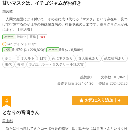
甘いマスクは、イチゴジャムがお好き
猫宮乾
人間の顔面にはり付いて、その者に成り代わる〝マスク〟という存在を、見つ
けて排除するのが仕事の特殊捜査局の、梓藤冬親の日常です。※サクサク人が死
にます。【完結済】
ホラー
連載中
長編
R15
24h.ポイント
127pt
9,470
95
位 / 228,823件
位 / 8,508件
小説
ホラー
ホラー
オカルト
日常
死にネタあり
食人要素あり
残酷描写あり
現代
異能
第7回ホラー・ミステリー小説大賞
感想数 0
文字数 101,962
最終更新日 2024.04.30
登録日 2024.02.26
4
お気に入り追加
4
となりの音鳴さん
翠山都
新たに引っ越してきたコーポ強井の隣室、四〇四号室には音鳴さんという女性