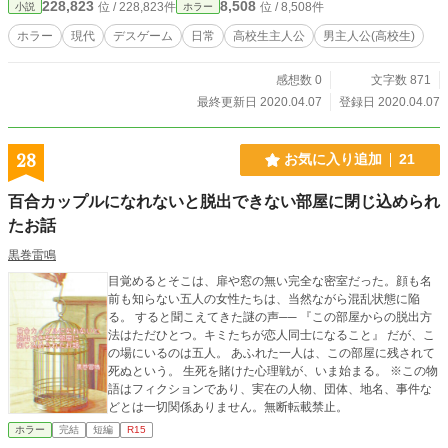
228,823
8,508
位 / 228,823件
位 / 8,508件
小説
ホラー
ホラー
現代
デスゲーム
日常
高校生主人公
男主人公(高校生)
感想数 0
文字数 871
最終更新日 2020.04.07
登録日 2020.04.07
28
お気に入り追加
21
百合カップルになれないと脱出できない部屋に閉じ込められ
たお話
黒巻雷鳴
目覚めるとそこは、扉や窓の無い完全な密室だった。顔も名
前も知らない五人の女性たちは、当然ながら混乱状態に陥
る。 すると聞こえてきた謎の声── 『この部屋からの脱出方
法はただひとつ。キミたちが恋人同士になること』 だが、こ
の場にいるのは五人。 あふれた一人は、この部屋に残されて
死ぬという。 生死を賭けた心理戦が、いま始まる。 ※この物
語はフィクションであり、実在の人物、団体、地名、事件な
どとは一切関係ありません。無断転載禁止。
ホラー
完結
短編
R15