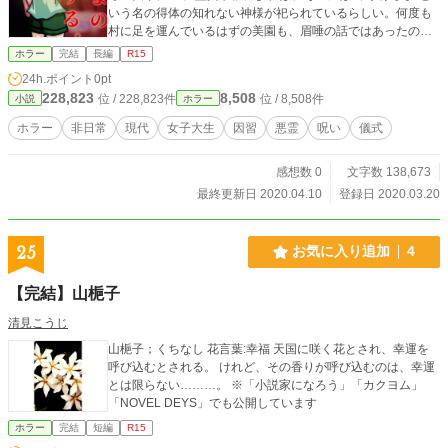
いう名の得体の知れない神様が祀られているらしい。何度も
村に足を運んでいるはずの美園も、眉唾の話ではあったのだ
が……。
ホラー
完結
長編
R15
24h.ポイント
0pt
228,823
8,508
位 / 228,823件
位 / 8,508件
小説
ホラー
ホラー
非日常
現代
女子大生
因習
悪霊
呪い
儀式
感想数 0
文字数 138,673
最終更新日 2020.04.10
登録日 2020.03.20
25
お気に入り追加
4
【完結】山梔子
清見こうじ
山梔子；くちなし 花言葉:幸福 天国に咲く花とされ、幸運を
呼び込むとされる。 けれど、その香りが呼び込むのは、幸運
とは限らない………。 ※「小説家になろう」「カクヨム」
「NOVEL DEYS」でも公開しています
ホラー
完結
短編
R15