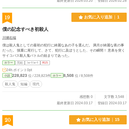
最終更新日 2026.03.20
登録日 2026.02.28
19
お気に入り追加
1
僕の記念すべき初殺人
川獺右端
僕は殺人鬼としての最初の犯行に綺麗なあの子を選んだ。 満月が綺麗な夜の事
だった。 慎重に尾行して、さて、犯行に及ぼうとした、その瞬間！ 意表を突く
サイコパス殺人鬼バトルの始まりであった。
ホラー
完結
ｼｮｰﾄｼｮｰﾄ
R15
24h.ポイント
0pt
228,823
8,508
位 / 228,823件
位 / 8,508件
小説
ホラー
殺人鬼
短編
現代
感想数 0
文字数 3,548
最終更新日 2024.03.17
登録日 2024.03.17
20
お気に入り追加
15