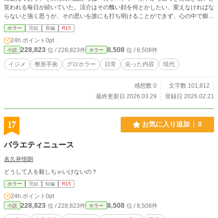
笑われる毎日が続いていた。涼介はその醜い顔を何とかしたい、変えなければな
らないと強く思うが、その思いを誰にも打ち明けることができず、心の中で膨れ
上がる憎しみを抱えていく。 僕は、いじめで壊れた。 学校という密室の地獄。
ホラー
完結
長編
R15
担任教師・市川は見て見ぬふりを続け、姉は医者に穢された。誰も救わなかっ
24h.ポイント
0pt
た。誰も、僕を見ていなかった。 だったら――人間なんて、もう要らない。 復
228,823
8,508
位 / 228,823件
位 / 8,508件
小説
ホラー
讐のために、僕は怪物になる道を選んだ。 顔を潰し、声を捨て、理性を殺して
河童となった。 尻子玉を喰らうことで命を繋ぎながら、復讐の対象を一人ずつ
イジメ
整形手術
グロホラー
日常
尖った内容
現代
葬っていく。 教師、配信者、警官。血と臓物の雨の中、ただ静かに“元”人間だっ
た僕が歩く。 身体は腐り、手首は食いちぎられ、皿は砕かれた。 けれど痛みの
感想数 0
文字数 101,812
奥にあるのは、ただ一つ。 あの日、笑っていたクラスメイトの顔――柿崎俊。
こいつを殺す。それが、僕が河童になった理由。 それ以外の何者でもない。 人
最終更新日 2026.03.29
登録日 2026.02.21
間は、自分に牙を剥いた獣を許さない。 ドーベルマンを放ち、銃を向け、ヘリ
を飛ばす。 いいさ、来るなら来い。 どうせ僕の終わりはもうすぐだ。 だけど―
―あいつだけは、連れていく。 狂気の中で目覚めた、黒い意志。 これは、人間
17
お気に入り追加
0
のフリをして生きていた化け物たちを、 本物の化け物が狩る、終わらない地獄
の物語。
バラエティニュース
名久井悟朗
どうして人を殺しちゃいけないの？
ホラー
完結
短編
R15
24h.ポイント
0pt
228,823
8,508
位 / 228,823件
位 / 8,508件
小説
ホラー