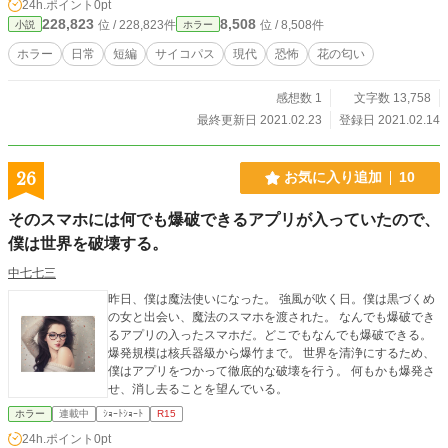
24h.ポイント
0pt
228,823
8,508
位 / 228,823件
位 / 8,508件
小説
ホラー
ホラー
日常
短編
サイコパス
現代
恐怖
花の匂い
感想数 1
文字数 13,758
最終更新日 2021.02.23
登録日 2021.02.14
26
お気に入り追加
10
そのスマホには何でも爆破できるアプリが入っていたので、
僕は世界を破壊する。
中七七三
昨日、僕は魔法使いになった。 強風が吹く日。僕は黒づくめ
の女と出会い、魔法のスマホを渡された。 なんでも爆破でき
るアプリの入ったスマホだ。どこでもなんでも爆破できる。
爆発規模は核兵器級から爆竹まで。 世界を清浄にするため、
僕はアプリをつかって徹底的な破壊を行う。 何もかも爆発さ
せ、消し去ることを望んでいる。
ホラー
連載中
ｼｮｰﾄｼｮｰﾄ
R15
24h.ポイント
0pt