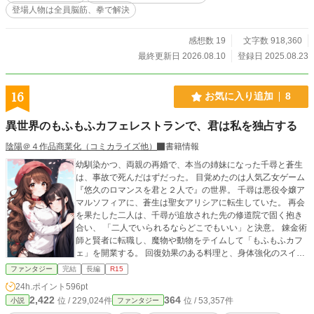
登場人物は全員脳筋、拳で解決
に向かった矢印が多発する感じになると思います。 やや偏
った考え方や価値観、暴力、脳筋表現が出てくるので、不快
にさせてしまったらすみませんm(__)m
感想数 19
文字数 918,360
最終更新日 2026.08.10
登録日 2025.08.23
16
お気に入り追加
8
異世界のもふもふカフェレストランで、君は私を独占する
陰陽＠４作品商業化（コミカライズ他）
書籍情報
幼馴染かつ、両親の再婚で、本当の姉妹になった千尋と蒼生
は、事故で死んだはずだった。 目覚めたのは人気乙女ゲーム
『悠久のロマンスを君と２人で』の世界。 千尋は悪役令嬢ア
マルソフィアに、蒼生は聖女アリシアに転生していた。 再会
を果たした二人は、千尋が追放された先の修道院で固く抱き
合い、 「二人でいられるならどこでもいい」と決意。 錬金術
師と賢者に転職し、魔物や動物をテイムして「もふもふカフ
ェ」を開業する。 回復効果のある料理と、身体強化のスイー
ツで大人気となる店を営む一方、シリーズ１作品目のヒーロ
ファンタジー
完結
長編
R15
ーたちが、聖女である蒼生を取り戻そうと、千尋を害しよう
24h.ポイント
596pt
とするも、蒼生に返り討ちにあい、悪役令嬢アマルソフィア
2,422
364
位 / 229,024件
位 / 53,357件
小説
ファンタジー
である千尋に洗脳されているのでは……と、混乱する。 同時