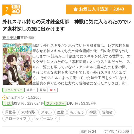
7
お気に入り追加
2,843
外れスキル持ちの天才錬金術師 神獣に気に入られたのでレ
ア素材探しの旅に出かけます
蒼井美紗
書籍情報
旧題：外れスキルだと思っていた素材変質は、レア素材を量
産させる神スキルでした〜錬金術師の俺、幻の治癒薬を作り
出します〜 誰もが二十歳までにスキルを発現する世界で、エ
リクが手に入れたのは「素材変質」というスキルだった。 ス
キル一覧にも載っていないレアスキルに喜んだのも束の間、
それはどんな素材も劣化させてしまう外れスキルだと気づ
く。 そのスキルによって働いていた錬金工房をクビになり、
生活費を稼ぐために仕方なく冒険者になったエリクは、街の
外で採取前の素材に触れたことでスキルの真価に気づいた。
ファンタジー
連載中
長編
R15
「素材変質スキル」とは、採取前の素材に触れると、その素
24h.ポイント
1,526pt
材をより良いものに変化させるというものだったのだ。 スキ
893
140
位 / 229,024件
位 / 53,357件
小説
ファンタジー
ルの真の力に気づいたエリクは、その力によって激レア素材
も手に入れられるようになり、冒険者として、さらに錬金術
異世界
素材採取
スキル
魔物
もふもふ
神獣
冒険者
師としても頭角を表していく。 また、エリクのスキルを気に
スローライフ
ハッピーエンド
入った存在が仲間になり――。
感想数 24
文字数 435,599