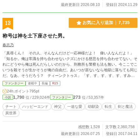
最終更新日 2026.08.10
登録日 2024.11.29
13
お気に入り追加
7,735
称号は神を土下座させた男。
春志乃
「真尋くん！ その人、そんなんだけど一応神様だよ！ 偉い人なんだよ！」
「知るか。俺は常識を持ち合わせないクズにかける慈悲を持ち合わせてない。そ
れにどうやら俺は死んだらしいのだから、刑務所も警察も法も無い。今ここでこ
いつを殺そうが生かそうが俺の自由だ。あいつが居ないなら地獄に落ちても同じ
だ。なあ、そうだろう？ ティーンクトゥス」 「す、す、す、す、す、すみま
せんでしたあぁあああああああ！」 これは、馬鹿だけど憎み切れない神様ティ
ファンタジー
連載中
長編
R15
ーンクトゥスの為に剣と魔法、そして魔獣たちの息づくアーテル王国でチートが
24h.ポイント
795pt
過ぎる男子高校生・水無月真尋が無自覚チートの親友・鈴木一路と共に神様の為
1,790
273
位 / 229,024件
位 / 53,357件
小説
ファンタジー
と言いながら好き勝手に生きていく物語。 主人公は一途に幼馴染(女性)を想い続
けます。話はゆっくり進んでいきます。 ※教会、神父、などが出てきますが実
チート
ハッピーエンド
神父
一途な愛
幼馴染
転生
剣と魔法
在するものとは一切関係ありません。 ※対応できない可能性がありますので、
異世界
誤字脱字報告は不要です。 ※無断転載は厳に禁じます
感想数 1,528
文字数 2,360,758
最終更新日 2026.07.25
登録日 2017.04.11