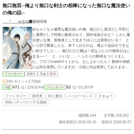
無口無双─俺より無口な剣士の相棒になった無口な魔法使い
の俺の話─
* ゆるゆ
書籍情報
めちゃくちゃ優秀な魔法使いの俺、無口だし孤児だし平民だ
し優秀だしで同僚に敵視されて、国外追放された！ しかし魔
法使いな俺、冒険者として生きてゆくには前衛がいる！ と
いう訳で募集したら、来てくれたのは、俺より会話ができな
い剣士でした…… 無口だけど腕は一流なふたりの無双がはじ
まる──！ と、いいな……！ ふたりの動画をつくりまし
た。プロフのwebサイトから、もしよかったら！ 動画や表紙
にはAIを使用していますが、小説にAIは使用しておりません
設定、構想、文章、校正、検索や資料集めも、よく被る命名
ファンタジー
連載中
長編
R15
も（笑）すべて * ゆるゆ です！
24h.ポイント
2,756pt
471
82
位 / 229,024件
位 / 53,357件
小説
ファンタジー
ファンタジー
異世界
剣と魔法
ハッピーエンド
ざまぁ？
同性バディ×クソデカ感情
感想数 244
文字数 158,302
最終更新日 2026.08.10
登録日 2026.06.27