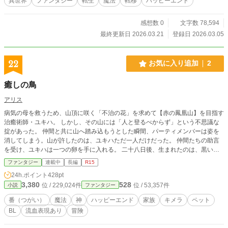
異世界
ファンタジー
転生
魔法
転移
ハッピーエンド
る！ ※本作品は、人工知能の生成する文章の力をお借りしつ
つも、最終的な仕上げにあたっては著者自身の手により丁寧
感想数 0
文字数 78,594
な加筆・修正を施した作品です。
最終更新日 2026.03.21
登録日 2026.03.05
22
お気に入り追加
2
癒しの鳥
アリス
病気の母を救うため、山頂に咲く「不治の花」を求めて【赤の鳳凰山】を目指す
治癒術師・ユキハ。 しかし、その山には「人と登るべからず」という不思議な
掟があった。 仲間と共に山へ踏み込もうとした瞬間、パーティメンバーは姿を
消してしまう。山が許したのは、ユキハただ一人だけだった。 仲間たちの助言
を受け、ユキハは一つの卵を手に入れる。 二十八日後、生まれたのは、黒い毛
並みと赤い瞳を持つ、不思議な雛――クルル。 最初は言葉も通じず、戦い方す
ファンタジー
連載中
長編
R15
ら知らなかったクルル。 それでもユキハの優しさに寄り添い、少しずつ強く成
24h.ポイント
428pt
長していく。 ※全４６話 ※注意：流血表現あり
3,380
528
位 / 229,024件
位 / 53,357件
小説
ファンタジー
番（つがい）
魔法
神
ハッピーエンド
家族
キメラ
ペット
BL
流血表現あり
冒険