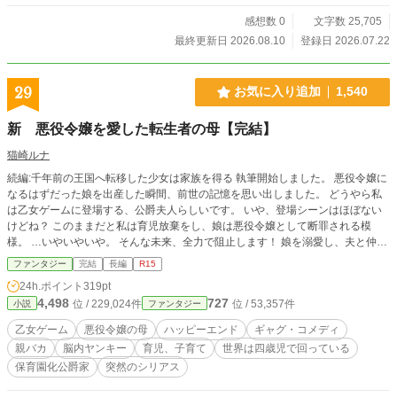
感想数 0
文字数 25,705
最終更新日 2026.08.10
登録日 2026.07.22
29
お気に入り追加
1,540
新 悪役令嬢を愛した転生者の母【完結】
猫崎ルナ
続編:千年前の王国へ転移した少女は家族を得る 執筆開始しました。 悪役令嬢に
なるはずだった娘を出産した瞬間、前世の記憶を思い出しました。 どうやら私
は乙女ゲームに登場する、公爵夫人らしいです。 いや、登場シーンはほぼない
けどね？ このままだと私は育児放棄をし、娘は悪役令嬢として断罪される模
様。 …いやいやいや。 そんな未来、全力で阻止します！ 娘を溺愛し、夫と仲直
りし、使用人たちに慕われながら未来を改変していたら、なぜか攻略対象たちま
ファンタジー
完結
長編
R15
で屋敷に集まってきて…あぁ！なんて可愛いベイビーボーイ達なの！ これは悪
24h.ポイント
319pt
役令嬢の母となった私が、愛する娘達の幸せのために奮闘するお話し。 最終章
4,498
727
位 / 229,024件
位 / 53,357件
小説
ファンタジー
は謎&シリアスな乙女ゲーム関連シーンが続きます…。 それまでとの落差で風邪
ひかない様にして下さい…。 完結しました♪ 皆様いつもありがとうございまし
乙女ゲーム
悪役令嬢の母
ハッピーエンド
ギャグ・コメディ
た！ 間話をまた投稿するかと思いますが、その時はぜひよろしくお願いしま
親バカ
脳内ヤンキー
育児、子育て
世界は四歳児で回っている
す〜 ⚠︎これは以前書いたものを書き直したものとなっています。（本館編1話目
保育園化公爵家
突然のシリアス
まで） 以前と設定が変わったところがあり、そのまま書きづつけるよりもはじ
めからと…申し訳ないです。 1話目にある(短編版)は短編で出したものになって