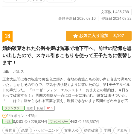
文字数 1,486,788
最終更新日 2026.08.10
登録日 2024.08.22
18
お気に入り追加
3,107
婚約破棄された公爵令嬢は冤罪で地下牢へ、前世の記憶を思
い出したので、スキル引きこもりを使って王子たちに復讐し
ます！
山田 バルス
王宮大広間は春の祝宴で黄金色に輝き、各地の貴族たちの笑い声と音楽で満ちて
いた。しかしその中心で、空気を切り裂くように響いたのは、第1王子アルベル
トの声だった。 「ローゼ・フォン・エルンスト！ おまえとの婚約は、今日を
もって破棄する！」 周囲の視線が一斉にローゼに注がれ、彼女は凍りついた。
「……は？」唇からもれる言葉は震え、理解できないまま広間のざわめきが広が
っていく。幼い頃から王子の隣で育ち、未来の王妃として教育を受けてきたロー
ファンタジー
完結
長編
R15
ゼ――その誇り高き公爵令嬢が、今まさに公開の場で突き放されたのだ。 アル
24h.ポイント
475pt
ベルトは勝ち誇る笑みを浮かべ、隣に立つ淡いピンク髪の少女ミーアを差し置
3,031
462
位 / 229,024件
位 / 53,357件
小説
ファンタジー
き、「おれはこの天使を選ぶ」と宣言した。ミーアは目を潤ませ、か細い声で応
じる。取り巻きの貴族たちも次々にローゼの罪を指摘し、アーサーやマッスルと
異世界
恋愛
ハッピーエンド
女主人公
婚約破棄
学園
ざまあ
いった証人が証言を加えることで、非難の声は広間を震わせた。 ローゼは必死