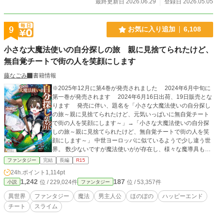
最終更新日 2026.06.29
登録日 2026.05.05
しではありませんもの。 魔の森で魔物の氾濫が？ 知りませんわ、わたくし
ただの罪人ですし。そういうのは聖女さまのお役目では？ 最強の大魔法使い
の生まれ変わり、シェリーは、もう我慢することをやめた。 これからは楽し
9
お気に入り追加
6,108
く怠惰に生きていくわ。北の塔って、とっても快適！ 悪役令嬢は牢獄暮らし
を満喫する。
小さな大魔法使いの自分探しの旅 親に見捨てられたけど、
無自覚チートで街の人を笑顔にします
藤なごみ
書籍情報
※2025年12月に第4巻が発売されました 2024年6月中旬に
第一巻が発売されます 2024年6月16日出荷、19日販売とな
ります 発売に伴い、題名を「小さな大魔法使いの自分探し
の旅～親に見捨てられたけど、元気いっぱいに無自覚チート
で街の人を笑顔にします～」→「小さな大魔法使いの自分探
しの旅～親に見捨てられたけど、無自覚チートで街の人を笑
顔にします～」 中世ヨーロッパに似ているようで少し違う世
界。 数少ないですが魔法使いがが存在し、様々な魔導具も生
産され、人々の生活を支えています。 また、未開発の土地も
ファンタジー
完結
長編
R15
多く、数多くの冒険者が活動しています この世界のとある地
24h.ポイント
1,114pt
域では、シェルフィード王国とタターランド帝国という二つ
1,242
187
位 / 229,024件
位 / 53,357件
小説
ファンタジー
の国が争いを続けています 戦争を行る理由は様ながら長年戦
争をしては停戦を繰り返していて、今は辛うじて平和な時が
異世界
ファンタジー
魔法
男主人公
ほのぼの
ハッピーエンド
訪れています そんな世界の田舎で、男の子は産まれました 男
チート
スライム
の子の両親は浪費家で、親の資産を一気に食いつぶしてしま