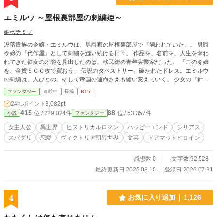
エミルウ ～屋根裏部屋の刺繍姫～
姫松チミノ
没落貴族の令嬢・エミルウは、男爵家の屋根裏部屋で『飼われていた』。 男爵
令嬢の『代作屋』として刺繍を縫い続ける日々。 作品を、名前を、人生を奪わ
れてきた彼女の才能を見出したのは、移民街の青年実業家だった。 「この令嬢
を、金貨５００枚で買おう」 伝説のタペストリー。破かれたドレス。エミルウ
の刺繍は、人びとの、そして帝国の運命さえも縫い変えていく。 少女の『針と
糸』、青年の『商才』。二人の『世界への反逆』が、今、始まる。 テンプレな
ファンタジー
連載中
長編
R15
し・人間関係重視の異世界恋愛冒険ロマン。 マイノリティをエンパワーするエ
24h.ポイント
3,082pt
ンターテインメントです。 ※本作は『小説家になろう』『カクヨム』『TALE
415
68
位 / 229,024件
位 / 53,357件
小説
ファンタジー
S』にも投稿しています。
女主人公
異世界
ヒストリカルロマン
ハッピーエンド
シリアス
スパダリ
恋愛
ヴィクトリア朝異世界
文芸
ドアマットヒロイン
感想数 0
文字数 92,528
最終更新日 2026.08.10
登録日 2026.07.31
4
お気に入り追加
1,126