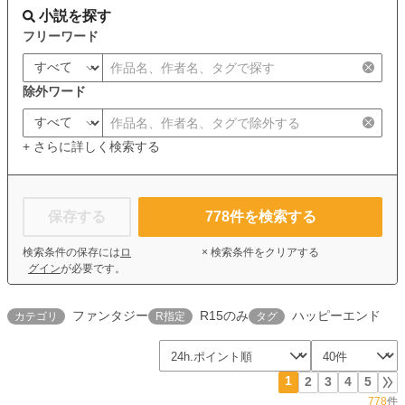
小説を探す
フリーワード
除外ワード
+ さらに詳しく検索する
保存する
778
件を検索する
検索条件の保存には
ロ
× 検索条件をクリアする
グイン
が必要です。
ファンタジー
R15のみ
ハッピーエンド
カテゴリ
R指定
タグ
1
2
3
4
5
778
件