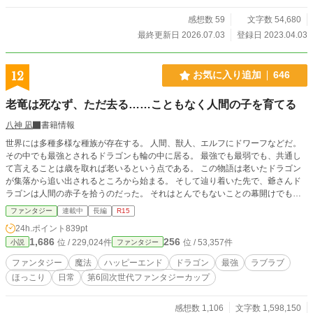
いm(_ _)m
感想数 59
文字数 54,680
最終更新日 2026.07.03
登録日 2023.04.03
12
お気に入り追加
646
老竜は死なず、ただ去る……こともなく人間の子を育てる
八神 凪
書籍情報
世界には多種多様な種族が存在する。 人間、獣人、エルフにドワーフなどだ。
その中でも最強とされるドラゴンも輪の中に居る。 最強でも最弱でも、共通し
て言えることは歳を取れば老いるという点である。 この物語は老いたドラゴン
が集落から追い出されるところから始まる。 そして辿り着いた先で、爺さんド
ラゴンは人間の赤子を拾うのだった。 それはとんでもないことの幕開けでも、
あった――
ファンタジー
連載中
長編
R15
24h.ポイント
839pt
1,686
256
位 / 229,024件
位 / 53,357件
小説
ファンタジー
ファンタジー
魔法
ハッピーエンド
ドラゴン
最強
ラブラブ
ほっこり
日常
第6回次世代ファンタジーカップ
感想数 1,106
文字数 1,598,150