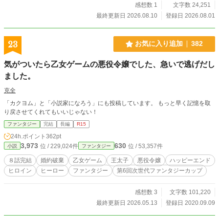
感想数 1
文字数 24,251
最終更新日 2026.08.10
登録日 2026.08.01
23
お気に入り追加
382
気がついたら乙女ゲームの悪役令嬢でした、急いで逃げだし
ました。
克全
「カクヨム」と「小説家になろう」にも投稿しています。 もっと早く記憶を取
り戻させてくれてもいいじゃない！
ファンタジー
完結
長編
R15
24h.ポイント
362pt
3,973
630
位 / 229,024件
位 / 53,357件
小説
ファンタジー
８話完結
婚約破棄
乙女ゲーム
王太子
悪役令嬢
ハッピーエンド
ヒロイン
ヒーロー
ファンタジー
第6回次世代ファンタジーカップ
感想数 3
文字数 101,220
最終更新日 2026.05.13
登録日 2020.09.09