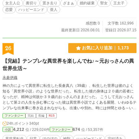
のは、言葉の通じない少女フィアと、最深部の牢につながれ
女主人公
裏切り
置き去り
ざまぁ
婚約破棄
聖女
王太子
た角人族の男ラウル。 婚約者は、愛していると言いながらリ
恋愛
ハッピーエンド
亜人
ディアの拒絶を奪った。 一方のラウルは、危険が迫る中でも
「助けを望むか」と彼女自身の意思を確かめた。 地下には、
リディアより前にも同じように置き去りにされ、英雄へ仕立
感想数 0
文字数 162,996
て上げられた人々の記録が眠っていた。 奪われた脱出石。偽
最終更新日 2026.08.01
登録日 2026.07.15
造された投票。最初から仕組まれていた事故。 「笑って死ん
だ聖女でいろと言うなら、その名は返します」 これは、生贄
にされた境界術師が奈落から生還し、奪われた声と人生を取
26
お気に入り追加
1,173
り戻す逆転の物語。
【完結】テンプレな異世界を楽しんでね♪～元おっさんの異
世界生活～
永倉伊織
神の力によって異世界に転生した長倉真八（39歳）、転生した世界は彼のよく
知る「異世界小説」のような世界だった。 転生した彼の身体は２０歳の若者に
なったが、精神は何故か３９歳のおっさんのままだった。 こうして元おっさん
として第２の人生を歩む事になった彼は異世界小説でよくある展開、いわゆるテ
ンプレな出来事に巻き込まれながらも、出逢いや別れ、時には仲間とゆる～い冒
険の旅に出たり 授かった能力を使いつつも普通に生きていこうとする、おっさ
ファンタジー
完結
長編
R15
んの物語である。 ◇ ◇ ◇ 本作は主人公が異世界で「生活」していく事がメイン
24h.ポイント
340pt
のお話しなので、派手な出来事は起こりません。 序盤は１話あたりの文字数が
4,212
674
位 / 229,024件
位 / 53,357件
小説
ファンタジー
少なめですが 全体的には１話２０００文字前後でサクッと読める内容を目指し
てます。
異世界転生
日常
ほのぼの
神獣
ハッピーエンド
完結済み