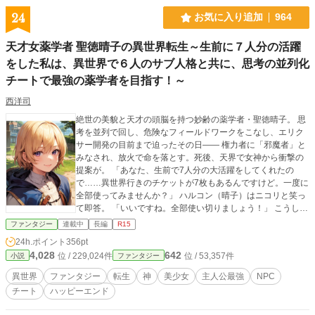
24
お気に入り追加
964
天才女薬学者 聖徳晴子の異世界転生～生前に７人分の活躍
をした私は、異世界で６人のサブ人格と共に、思考の並列化
チートで最強の薬学者を目指す！～
西洋司
絶世の美貌と天才の頭脳を持つ妙齢の薬学者・聖徳晴子。 思
考を並列で回し、危険なフィールドワークをこなし、エリク
サー開発の目前まで迫ったその日—— 権力者に「邪魔者」と
みなされ、放火で命を落とす。死後、天界で女神から衝撃の
提案が。 「あなた、生前で7人分の大活躍をしてくれたの
で……異世界行きのチケットが7枚もあるんですけど。一度に
全部使ってみませんか？」 ハルコン（晴子）はニコリと笑っ
て即答。 「いいですね。全部使い切りましょう！」 こうして
彼女は、7人分のチートを一身に宿した神の御使いとして異世
ファンタジー
連載中
長編
R15
界に転生！ 薬学知識＋並列思考＋美貌＋圧倒的行動力で、異
24h.ポイント
356pt
世界を華麗に（そして時に容赦なく）かき回していく——！
4,028
642
位 / 229,024件
位 / 53,357件
小説
ファンタジー
神の御使いハルコンの、チート過ぎる物語、開幕！
異世界
ファンタジー
転生
神
美少女
主人公最強
NPC
チート
ハッピーエンド