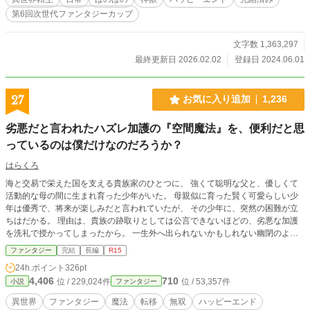
第6回次世代ファンタジーカップ
文字数 1,363,297
最終更新日 2026.02.02
登録日 2024.06.01
27
お気に入り追加
1,236
劣悪だと言われたハズレ加護の『空間魔法』を、便利だと思
っているのは僕だけなのだろうか？
はらくろ
海と交易で栄えた国を支える貴族家のひとつに、 強くて聡明な父と、優しくて
活動的な母の間に生まれ育った少年がいた。 母親似に育った賢く可愛らしい少
年は優秀で、将来が楽しみだと言われていたが、 その少年に、突然の困難が立
ちはだかる。 理由は、貴族の跡取りとしては公言できないほどの、劣悪な加護
を洗礼で授かってしまったから。 一生外へ出られないかもしれない幽閉のよう
な生活を続けるよりも、少年は屋敷を出て行く選択をする。 それでも持ち前の
ファンタジー
完結
長編
R15
強く非常識なほどの魔力の多さと、負けず嫌いな性格でその困難を乗り越えてい
24h.ポイント
326pt
く。 そんな少年の物語。
4,406
710
位 / 229,024件
位 / 53,357件
小説
ファンタジー
異世界
ファンタジー
魔法
転移
無双
ハッピーエンド