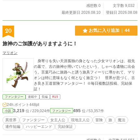
感想数 0
文字数 9,032
最終更新日 2026.08.10
登録日 2026.08.08
20
お気に入り追加
44
旅神のご加護がありますように！
マリオン
身寄りを失い天涯孤独の身となった少女マリオンは、祖先
の墓で、古の旅神が用いていたという、しゃべる遺物に出会
う。言葉巧みに旅路へと誘う旅具フィーリに導かれて、マリ
オンは特に意味もなく何となく旅立つ！ 世界が息づく、古
き良き王道冒険ファンタジー！ ※毎日複数話投稿、完結保
証！
ファンタジー
連載中
長編
R15
24h.ポイント
448pt
3,219
495
位 / 229,024件
位 / 53,357件
小説
ファンタジー
異世界
ファンタジー
女主人公
現地主人公
冒険
旅
魔法
連作短編
ハッピーエンド
完結保証