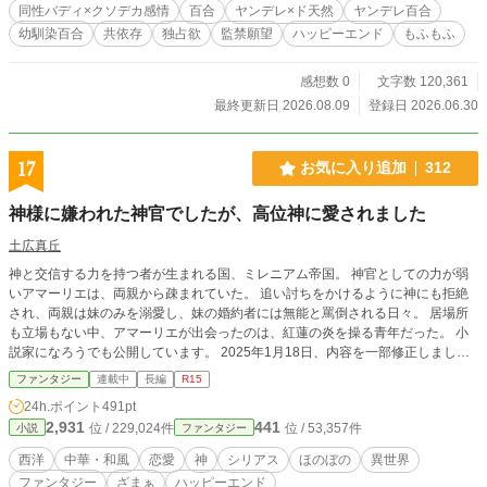
に魔塔に目をつけられる蒼生。 千尋の推しである２のヒーロ
同性バディ×クソデカ感情
百合
ヤンデレ×ド天然
ヤンデレ百合
ー、アズライアンと、 蒼生の推しである２のヒーロー、アク
幼馴染百合
共依存
独占欲
監禁願望
ハッピーエンド
もふもふ
セルとの出会い。 そして互いを守る為の戦いに身を投じるこ
とに。 推しと親友。 共依存百合気味の２人は、どちらを選ぶ
のか。 同性バディ×クソデカ感情×もふもふカフェ経営ストー
感想数 0
文字数 120,361
リー。
最終更新日 2026.08.09
登録日 2026.06.30
17
お気に入り追加
312
神様に嫌われた神官でしたが、高位神に愛されました
土広真丘
神と交信する力を持つ者が生まれる国、ミレニアム帝国。 神官としての力が弱
いアマーリエは、両親から疎まれていた。 追い討ちをかけるように神にも拒絶
され、両親は妹のみを溺愛し、妹の婚約者には無能と罵倒される日々。 居場所
も立場もない中、アマーリエが出会ったのは、紅蓮の炎を操る青年だった。 小
説家になろうでも公開しています。 2025年1月18日、内容を一部修正しまし
た。
ファンタジー
連載中
長編
R15
24h.ポイント
491pt
2,931
441
位 / 229,024件
位 / 53,357件
小説
ファンタジー
西洋
中華・和風
恋愛
神
シリアス
ほのぼの
異世界
ファンタジー
ざまぁ
ハッピーエンド