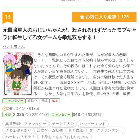
だけのお話。ふんわり設定なので軽ーく受け流してくださ
い。 描写とか適当シーンも多いので軽く読み流す物として
お楽しみください。 現在、改稿中です。説明不足、描写不
15
お気に入り追加
175
足を直していく予定です。修正できたお話のタイトルには⭐︎を
つけています。 小説になろう様とカクヨム様にも載せてま
元最強軍人のおじいちゃんが、殺されるはずだったモブキャ
す。 表紙イラストは自分の下絵をGeminiにいじってもらい
ラに転生して乙女ゲームを拳無双をする！
ました。
バナナ男さん
「そんな無能なゴミが生まれた事が、我が家最大の悲劇
だ！！」 殺気だった目でそう怒鳴り散らすのは、全く知ら
ないおっさんで、その後ろにはこれまた全く知らない少年二
人が冷たい目で俺を睨んでいた。 大往生で死んだはずの俺
は、その状況が全く理解できずに、自分の駆け抜けた人生を
思い出す。 西暦２✕✕✕年 地球。宇宙より飛来した謎の
隕石から生まれた化物によって、人類は未曾有の危機に扮す
る。 しかし人類は科学の力を駆使し長い戦いの末、最後は
勝利で幕を閉じた。 そんな暴力が支配する時代を生き、最
ファンタジー
連載中
長編
R15
後は平和な世界で死を迎えたはずの俺は、なんと突然知らぬ
24h.ポイント
618pt
少年になっていたのだ。 しかしどうやらその世界は、昔孫
2,335
348
位 / 229,024件
位 / 53,357件
小説
ファンタジー
娘にやらされたゲームの世界に凄く似ていて────……？
チートな元最強軍人のおじいちゃんが、乙女ゲームの
異世界転生ファンタジー
チート主人公
ハッピーエンド
トゥルーエンドに隠された悲惨な運命達を無自覚でぶっ壊し
ざまぁ要素あり
乙女ゲーム転生
剣と魔法
ダークファンタジー
ていくややダーク寄りのファンタジーです。 主人公がハー
ハーレム？モテ？
中身おっさん？おじいちゃん
レム気味の表現はありますが、恋愛関係にはならずに主人公