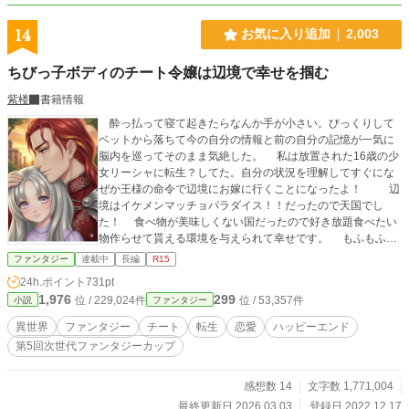
14
お気に入り追加
2,003
ちびっ子ボディのチート令嬢は辺境で幸せを掴む
紫楼
書籍情報
酔っ払って寝て起きたらなんか手が小さい。びっくりして
ベットから落ちて今の自分の情報と前の自分の記憶が一気に
脳内を巡ってそのまま気絶した。 私は放置された16歳の少
女リーシャに転生？してた。自分の状況を理解してすぐにな
ぜか王様の命令で辺境にお嫁に行くことになったよ！ 辺
境はイケメンマッチョパラダイス！！だったので天国でし
た！ 食べ物が美味しくない国だったので好き放題食べたい
物作らせて貰える環境を与えられて幸せです。 もふもふ？
に出会ったけどなんか違う！？ もふじゃない爺と契約！？
ファンタジー
連載中
長編
R15
とかなんだかなーな仲間もできるよ。 両親のこととかリー
24h.ポイント
731pt
シャの真実が明るみに出たり、思わぬ方向に物事が進んだ
1,976
299
位 / 229,024件
位 / 53,357件
小説
ファンタジー
り？ いつかは立派な辺境伯夫人になりたいリーシャの日
常のお話。 主人公が結婚するんでR指定は保険です。外
異世界
ファンタジー
チート
転生
恋愛
ハッピーエンド
見とかストーリー的に身長とか容姿について表現があるので
第5回次世代ファンタジーカップ
不快になりそうでしたらそっと閉じてください。完全な性表
現は書くの苦手なのでほぼ無いとは思いますが。 倫理観論
理感の強い人には向かないと思われますので、そっ閉じして
感想数 14
文字数 1,771,004
ください。 小さい見た目のお転婆さんとか書きたかった
最終更新日 2026.03.03
登録日 2022.12.17