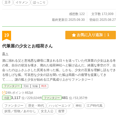
王子
イケメン
ほっこり
に抗う。「わたしは何もしていない……」だが、王子の視線と群衆の圧力の前に
言葉は届かない。アルベルトは公然と彼女を罪人扱いし、地下牢への収監を命じ
る。近衛兵に両腕を拘束され、引きずられるローゼ。広間には王子を讃える喝采
感想数 122
文字数 172,009
と、哀れむ視線だけが残った。 その孤立無援の絶望の中で、ローゼの胸にかす
最終更新日 2025.09.30
登録日 2025.08.27
かな光がともる。それは前世の記憶――ブラック企業で心身をすり減らし、引き
こもりとなった過去の記憶だった。地下牢という絶望的な空間が、彼女の心に小
さな希望を芽生えさせる。 そして――スキル《引きこもり》が発動する兆しを
19
お気に入り追加
1
見せた。絶望の牢獄は、ローゼにとって新たな力を得る場となる。《マイルー
ム》が呼び出され、誰にも侵入されない自分だけの聖域が生まれる。泣き崩れる
代筆屋の少女とお稲荷さん
心に、未来への決意が灯る。ここから、ローゼの再起と逆転の物語が始まるのだ
った。
喜々
酒に溺れる父と意地悪な継母に蔑まれる日々を送っていた代筆業の少女はある冬
の夜、自分の状況を嘆き、廃れた稲荷神社へと駆け込んだ。綺麗な寒空の下、出
会ったのはふさふさした尻尾を持った狐。しかも、少女の言葉を理解し話もでき
る怪しげな狐。可哀想な少女の話を聞いた狐は両親への復讐を提案してき
て……。謎の狐と少女が始める江戸風成り上がりファンタジー！
ファンタジー
完結
短編
R15
24h.ポイント
462pt
3,117
481
位 / 229,024件
位 / 53,357件
小説
ファンタジー
ファンタジー
歴史・時代
ハッピーエンド
神社
江戸時代風
妖怪／怪物／あやかし
女主人公
復讐