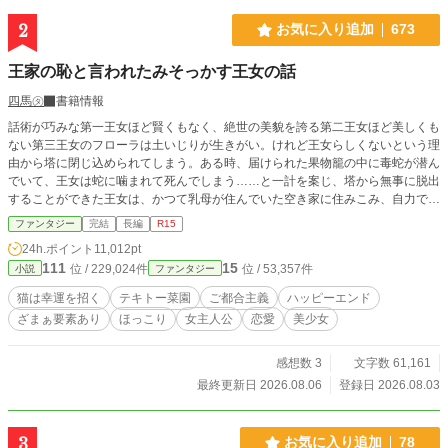
2
お気に入り追加
673
王家の恥と言われたみそっかす王女の話
四馬㋟
書籍情報
話術が巧みな第一王女ほど賢くもなく、絶世の美貌を誇る第二王女ほど美しくも
ない第三王女のフローラは土いじりが生きがい。けれど王女らしくないという理
由から塔に閉じ込められてしまう。ある時、届けられた果物籠の中に毒蛇が潜ん
でいて、王女は蛇に噛まれて死んでしまう……と一計を案じ、塔から無事に脱出
することができた王女は、かつて乳母が住んでいた空き家に住みこみ、自力で生
きていくことを決意。必要なだけ野菜を作り、ついでに観賞用のお花を育てる。
ファンタジー
完結
長編
R15
土いじりに没頭していると、気づけば庭一面にお花畑ができていて…… 「お花
24h.ポイント
11,012pt
を売ったら、お金になるかしら」 おまけに王女の育てる植物には特別な力が宿
111
15
位 / 229,024件
位 / 53,357件
小説
ファンタジー
っていて、害獣や魔物を寄せ付けない聖域を生み出していた。ただ好きなことを
していただけなのに、人々に感謝され、愛され、やがて聖女としてあがめられる
猫は幸運を招く
テキトー菜園
ご都合主義
ハッピーエンド
ようになる、みそっかす王女の話。
ざまぁ要素あり
ほっこり
女主人公
恋愛
美少女
感想数 3
文字数 61,161
最終更新日 2026.08.06
登録日 2026.08.03
3
お気に入り追加
78