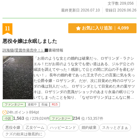
文字数 209,056
最終更新日 2026.07.10
登録日 2026.06.26
11
お気に入り追加
4,099
悪役令嬢は永眠しました
詩海猫(受賞作発売中！）
書籍情報
「お前のような女との婚約は破棄だっ、ロザリンダ・ラクシ
エル！だがお前のような女でも使い道はある、ジルデ公との
縁談を調えてやった！感謝して公との間に沢山の子を産むが
いい！」 長年の婚約者であった王太子のこの言葉に気を失っ
た公爵令嬢・ロザリンダ。 だが、次に目覚めた時のロザリン
ダの魂は別人だった。 ロザリンダとして目覚めた木の葉サツ
キは、ロザリンダの意識がショックのあまり永遠の眠りにつ
いてしまったことを知り、「なぜロザリンダはこんなに努力
してるのに周りはクズばっかりなの？まかせてロザリンダ！
ファンタジー
連載中
長編
R15
きっちりお返ししてあげるからね！」 ＊思いつきでプロット
24h.ポイント
894pt
なしで書き始めましたが結末は決めています。暗い展開の話
1,563
234
位 / 229,024件
位 / 53,357件
小説
ファンタジー
を書いているとメンタルにもろに影響して生活に支障が出る
ことに気付きました。定期的に強気主人公を暴れさせないと
悪役令嬢
乙女ゲーム
ハッピーエンド
婚約破棄
スカッとざまぁ
（？）書き続けるのは不可能なようなのでメンタル状態に合
クズの始末は徹底的に
わせて書けるものから書いていくことにします、ご了承下さ