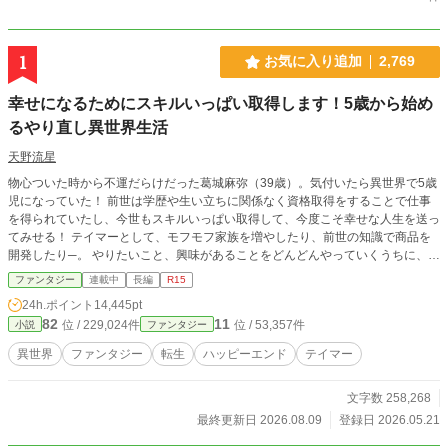
1
お気に入り追加
2,769
幸せになるためにスキルいっぱい取得します！5歳から始め
るやり直し異世界生活
天野流星
物心ついた時から不運だらけだった葛城麻弥（39歳）。気付いたら異世界で5歳
児になっていた！ 前世は学歴や生い立ちに関係なく資格取得をすることで仕事
を得られていたし、今世もスキルいっぱい取得して、今度こそ幸せな人生を送っ
てみせる！ テイマーとして、モフモフ家族を増やしたり、前世の知識で商品を
開発したり─。 やりたいこと、興味があることをどんどんやっていくうちに、
次々とスキルが増えていく！？ 努力を惜しまないマヤが素敵な人達に愛されな
ファンタジー
連載中
長編
R15
がら、見守られながら、一流冒険者になっていく。 不運だらけのOLが、5歳か
24h.ポイント
14,445pt
ら始める幸せな異世界やり直し人生。
82
11
位 / 229,024件
位 / 53,357件
小説
ファンタジー
異世界
ファンタジー
転生
ハッピーエンド
テイマー
文字数 258,268
最終更新日 2026.08.09
登録日 2026.05.21