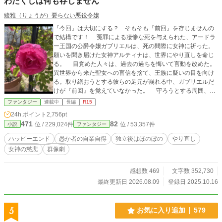
わたくしは何も存じません
綾雅（りょうが）要らない悪役令嬢
『今回』は大切にする？ そもそも『前回』を存じませんの
で結構です！ 冤罪による凄惨な死を与えられた、アードラ
ー王国の公爵令嬢ガブリエルは、死の間際に女神に祈った。
願いを聞き届けた女神アルティナは、世界にやり直しを命じ
る。 目覚めた人々は、過去の過ちを悔いて言動を改めた。
異世界から来た聖女への盲信を捨て、王族に疑いの目を向け
る。取り繕おうとする彼らの足元が崩れる中、ガブリエルだ
けが『前回』を覚えていなかった。 守ろうとする周囲、取
り込もうと画策する王家。ロイスナー公爵家は独立を選び、
ファンタジー
連載中
長編
R15
記憶を持たない娘の幸せを模索する。 ハッピーエンド確定
24h.ポイント
2,756pt
（ロイスナー公爵家側） 【同時掲載】小説家になろう、アル
471
82
位 / 229,024件
位 / 53,357件
小説
ファンタジー
ファポリス、カクヨム、エブリスタ 2025/12/29……小柄にな
ろう、[四半期]ヒューマンドラマ〔文芸〕 1位 2025/10/1
ハッピーエンド
愚か者の自業自得
独立後はほのぼの
やり直し
7……小説家になろう、日間ハイファンタジー連載 3位 202
女神の慈悲
群像劇
5/10/17……エブリスタ、トレンド＃ファンタジー 1位 202
5/10/17……アルファポリス、HOT女性向け 12位 2025/10/1
6……連載開始
感想数 469
文字数 352,730
最終更新日 2026.08.09
登録日 2025.10.16
5
お気に入り追加
579