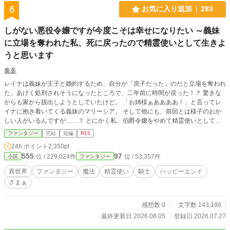
6
お気に入り追加
283
しがない悪役令嬢ですが今度こそは幸せになりたい ～義妹
に立場を奪われた私、死に戻ったので精霊使いとして生きよ
うと思います
奏多
レイナは義妹が王子と婚約するため、自分が「庶子だった」のだと立場を奪われ
た。あげく処刑されそうになったところで、二年前に時間が戻った！？ 驚きな
がらも家から脱出しようとしていたけど。 「お姉様ぁああああ！」と言ってレ
イナに抱き着いてくる義妹のマリーシア。 そして他にも、前回とは様子のおか
しい人がいるんですが……？ とにかく私、伯爵令嬢をやめて精霊使いとして暮
らします！
ファンタジー
完結
短編
R15
24h.ポイント
2,350pt
555
97
位 / 229,024件
位 / 53,357件
小説
ファンタジー
異世界
ファンタジー
魔法
精霊使い
騎士
ハッピーエンド
ざまぁ
感想数 0
文字数 143,186
最終更新日 2026.08.05
登録日 2026.07.27