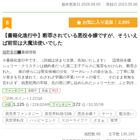
最終更新日 2026.08.05
登録日 2023.05.06
8
お気に入り追加
2,995
【書籍化進行中】断罪されている悪役令嬢ですが、そういえ
ば前世は大魔法使いでした
猫野美羽
書籍情報
※書籍化進行中です。（詳細は決まり次第、告知いたします） 辺境伯令嬢、
シェリー・クリステンは婚約者だった第二王子アルスに冤罪をかけられ、断罪さ
れた。 彼の傍らには聖女候補の少女、マーガレットの姿がある。ご丁寧に取
り巻きを引き連れて、わざわざ学園の卒業パーティの場で。 そのまま有無を
言わさず、凶悪犯用の牢獄、北の塔に押し込められたシェリーだが、ふと気付い
た。 （そう言えば、わたくし前世は大魔法使いでしたわ） 何の気なしに指を
ファンタジー
連載中
長編
R15
振るえば、前世で修得した魔法は全て使えるようだ。 しかもなぜか、今生で
24h.ポイント
1,221pt
は初めて使うはずの空間魔法、【アイテムボックス】内には前世がっつり溜め込
1,125
172
位 / 229,024件
位 / 53,357件
小説
ファンタジー
んでいたお宝の数々はもちろんのこと、気に入りの家具や魔道具、着心地の良い
服に食糧まで大量に収納されていた。 （これだけ物資があれば、北の塔でも快
異世界ファンタジー
異世界転移/召喚
悪役令嬢？
チート
魔法使い
適に過ごせそうね？） こうして、前世が大魔法使いだったシェリーは劣悪な
異世界転生
ハッピーエンド
スローライフ？
ざまぁ
復讐
牢獄を快適に改装し、楽しい北の塔暮らしを始めた。 面倒な王子妃教育をサ
ボれるなんて、とても幸せ。仕事が溜まって困る？ 知りませんわ。元々わたく
しのお仕事じゃなかったものですもの。 最強の騎士、辺境の守護神たる父が
感想数 86
文字数 130,165
大激怒して、国が崩壊の危機？ 知りませんわ。お父さまを怒らせたのはわたく