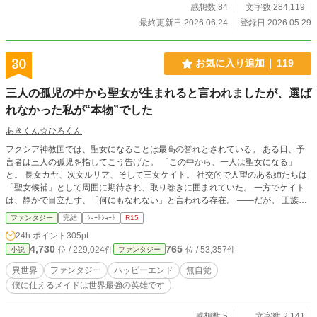
おります。 ⚠︎土日祝休み 作者理解していなくてコメント欄ネタバレ？キャラバ
感想数 84
文字数 284,119
レ？何かしてます。 申し訳なく思っています。 見る時は心を決めて望んでくだ
最終更新日 2026.06.24
登録日 2026.05.29
さい。 読者が想像するコメディの斜め上を時々マンボウが横切っていくタイプ
のコメディです。 ※表紙画像は色々悩んで取り下げました
30
お気に入り追加
119
三人の孤児の中から聖女が生まれると言われましたが、選ば
れなかった私が“本物”でした
あきくん☆ひろくん
フクシア神教国では、聖女になることは最高の誉れとされている。 ある日、予
言者は三人の孤児を指してこう告げた。 「この中から、一人は聖女になる」
と。 長女カヤ、次女ルリア、そして三女ケイト。 社交的で人望のある姉たちは
「聖女候補」として周囲に期待され、取り巻きに囲まれていた。 一方でケイト
は、静かで目立たず、「何にもなれない」と言われる存在。 ――だが。 王族が
倒れ、教会の治癒でも救えない絶望の中。 誰にも期待されていなかった少女
ファンタジー
完結
ｼｮｰﾄｼｮｰﾄ
R15
が、ただ「助かってほしい」と願った瞬間――奇跡は起きた。 その日、教会
24h.ポイント
305pt
は“本物”を見つける。 そして少女は、まだその意味も知らないまま、聖女として
4,730
765
位 / 229,024件
位 / 53,357件
小説
ファンタジー
迎えられることになる。 これは、誰にも選ばれなかった少女が、神に選ばれる
までの物語。
異世界
ファンタジー
ハッピーエンド
無自覚
僕に仕えるメイドは世界最強の英雄です
感想数 5
文字数 2,141