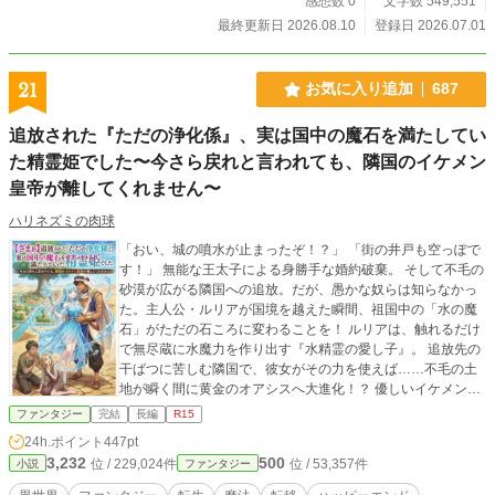
感想数 0
文字数 549,551
最終更新日 2026.08.10
登録日 2026.07.01
21
お気に入り追加
687
追放された『ただの浄化係』、実は国中の魔石を満たしてい
た精霊姫でした〜今さら戻れと言われても、隣国のイケメン
皇帝が離してくれません〜
ハリネズミの肉球
「おい、城の噴水が止まったぞ！？」 「街の井戸も空っぽで
す！」 無能な王太子による身勝手な婚約破棄。 そして不毛の
砂漠が広がる隣国への追放。だが、愚かな奴らは知らなかっ
た。主人公・ルリアが国境を越えた瞬間、祖国中の「水の魔
石」がただの石ころに変わることを！ ルリアは、触れるだけ
で無尽蔵に水魔力を作り出す『水精霊の愛し子』。 追放先の
干ばつに苦しむ隣国で、彼女がその力を使えば……不毛の土
地が瞬く間に黄金のオアシスへ大進化！？ 優しいイケメン皇
帝に溺愛されながら、ルリアは隣国を世界一の繁栄国家へと
ファンタジー
完結
長編
R15
導いていく。 一方、水が完全に枯渇し大パニックに陥る祖
24h.ポイント
447pt
国。 「ルリアを連れ戻せ！」と焦る王太子に待っていたの
3,232
500
位 / 229,024件
位 / 53,357件
小説
ファンタジー
は、かつて見下していた隣国からの圧倒的な経済・水源制裁
だった——！ 今、最高にスカッとする大逆転劇が幕を開け