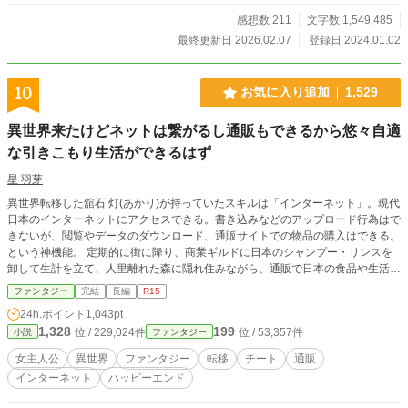
い、あろうことかお金を得るために両親は行商人に幼い男の
子を売ってしまいました 男の子は行商人に連れていかれなが
感想数 211
文字数 1,549,485
ら街道を進んでいくが、ここで行商人一行が盗賊に襲われま
最終更新日 2026.02.07
登録日 2024.01.02
す そして盗賊により行商人一行が殺害される中、男の子にも
命の危険が迫ります 絶体絶命の中、男の子の中に眠っていた
力が目覚めて…… この物語は、男の子が各地を旅しながら自
10
お気に入り追加
1,529
分というものを探すものです 各地で出会う人との繋がりを通
じて、男の子は少しずつ成長していきます そして、自分の中
異世界来たけどネットは繋がるし通販もできるから悠々自適
にある魔法の力と向かいながら、色々な事を覚えていきます
な引きこもり生活ができるはず
カクヨム様と小説家になろう様にも投稿しております
星 羽芽
異世界転移した舘石 灯(あかり)が持っていたスキルは「インターネット」。現代
日本のインターネットにアクセスできる。書き込みなどのアップロード行為はで
きないが、閲覧やデータのダウンロード、通販サイトでの物品の購入はできる。
という神機能。 定期的に街に降り、商業ギルドに日本のシャンプー・リンスを
卸して生計を立て、人里離れた森に隠れ住みながら、通販で日本の食品や生活用
品を購入し悠々自適に自堕落な生活を送る──筈だったのに、うっかり森で倒れ
ファンタジー
完結
長編
R15
ていた青年を拾う羽目になる。私知ってる。こういうのって大体王族とかなんで
24h.ポイント
1,043pt
しょ。 ぐ〜たらオタクと世話焼き真面目騎士の明日はどっちだ （他サイトにも
1,328
199
位 / 229,024件
位 / 53,357件
小説
ファンタジー
掲載しています）
女主人公
異世界
ファンタジー
転移
チート
通販
インターネット
ハッピーエンド