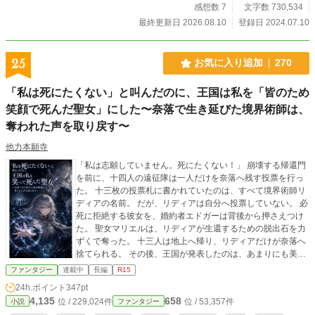
感想数 7
文字数 730,534
最終更新日 2026.08.10
登録日 2024.07.10
25
お気に入り追加
270
「私は死にたくない」と叫んだのに、王国は私を「皆のため
笑顔で死んだ聖女」にした〜奈落で生き延びた境界術師は、
奪われた声を取り戻す〜
他力本願寺
「私は志願していません。死にたくない！」 崩壊する帰還門
を前に、十四人の遠征隊は一人だけを奈落へ残す投票を行っ
た。 十三枚の投票札に書かれていたのは、すべて境界術師リ
ディアの名前。 だが、リディアは自分へ投票していない。 必
死に拒絶する彼女を、婚約者エドガーは背後から押さえつけ
た。 聖女マリエルは、リディアが生還するための脱出石を力
ずくで奪った。 十三人は地上へ帰り、リディアだけが奈落へ
捨てられる。 その後、王国が発表したのは、あまりにも美し
い嘘だった。 ――リディアは仲間を救うため、自ら笑って奈
ファンタジー
連載中
長編
R15
落へ残った。 ――婚約者へ国民の未来を託し、満足して命を
24h.ポイント
347pt
捧げた。 空の墓が造られ、リディアは「献身の聖女」として
4,135
658
位 / 229,024件
位 / 53,357件
小説
ファンタジー
祀られていく。 けれど、彼女は生きていた。 奈落で出会った