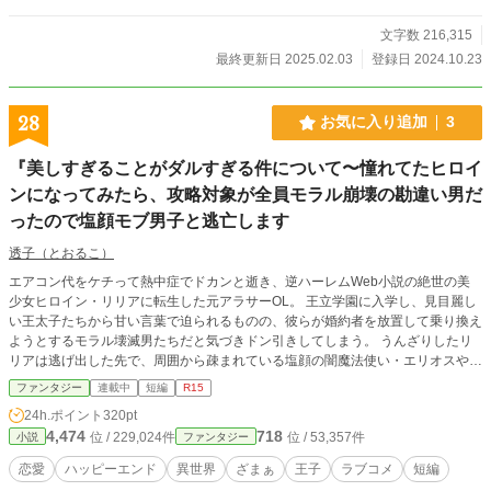
文字数 216,315
最終更新日 2025.02.03
登録日 2024.10.23
28
お気に入り追加
3
『美しすぎることがダルすぎる件について〜憧れてたヒロイ
ンになってみたら、攻略対象が全員モラル崩壊の勘違い男だ
ったので塩顔モブ男子と逃亡します
透子（とおるこ）
エアコン代をケチって熱中症でドカンと逝き、逆ハーレムWeb小説の絶世の美
少女ヒロイン・リリアに転生した元アラサーOL。 ​王立学園に入学し、見目麗し
い王太子たちから甘い言葉で迫られるものの、彼らが婚約者を放置して乗り換え
ようとするモラル壊滅男たちだと気づきドン引きしてしまう。 ​うんざりしたリ
リアは逃げ出した先で、周囲から疎まれている塩顔の闇魔法使い・エリオスや、
男たちの無神経さに傷ついていた婚約者女子たちと出会うことに。 ​顔ばかりに
ファンタジー
連載中
短編
R15
惑わされる周囲に辟易しながらも、自分らしく生きるために立ち向かう、爽快な
24h.ポイント
320pt
異世界ラブコメディ！
4,474
718
位 / 229,024件
位 / 53,357件
小説
ファンタジー
恋愛
ハッピーエンド
異世界
ざまぁ
王子
ラブコメ
短編