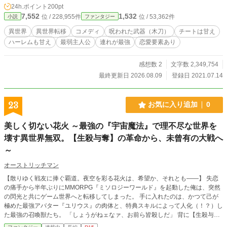
24h.ポイント
200pt
たい放題書いているだけですので、本編のみご覧になりたい方はとばしてくださ
7,552
1,532
位 / 228,955件
位 / 53,362件
小説
ファンタジー
い
異世界
異世界転移
コメディ
呪われた武器（木刀）
チートは甘え
ハーレムも甘え
最弱主人公
連れが最強
恋愛要素あり
感想数 2
文字数 2,349,754
最終更新日 2026.08.09
登録日 2021.07.14
23
お気に入り追加
0
美しく切ない花火 ～最強の『宇宙魔法』で理不尽な世界を
壊す異世界無双。【生殺与奪】の革命から、未曾有の大戦へ
～
オーストリッチマン
【散りゆく戦友に捧ぐ覇道。夜空を彩る花火は、希望か、それとも――】 失恋
の痛手から半年ぶりにMMORPG『ミソロジーワールド』を起動した俺は、突然
の閃光と共にゲーム世界へと転移してしまった。 手に入れたのは、かつて己が
極めた最強アバター『ユリウス』の肉体と、特典スキルによって人化（！？）し
た最強の召喚獣たち。 「しょうがねェなァ、お前ら皆殺しだ」 背に【生殺与
奪】を刻む冷酷な絶対覇者として、この狂った世界を気ままに蹂躙（エンジョ