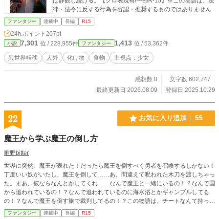
は静観し続ける。【グロ表現有/一部R-15】※この物語は、法
律・法令に反する行為を容認・推奨するものではありません
ファンタジー
連載中
長編
R15
24h.ポイント
207pt
7,301
1,413
位 / 228,955件
位 / 53,362件
小説
ファンタジー
異世界転移
人外
化け物
食物
主視点：少女
感想数 0
文字数 602,747
最終更新日 2026.08.09
登録日 2025.10.29
22
お気に入り追加
55
魔王から学ぶ魔王の倒し方
唯野bitter
世界に突然、魔王が表れた！だったら魔王を倒すべく勇者を召喚するしかない！
丁度いい奴がいたし、魔王を倒して……あ、間違えて呪われた木刀を渡しちゃっ
た。まあ、彼ならなんとかしてくれ……なんで魔王と一緒にいるの！？なんで国
から追われているの！？なんで追われているのに海水浴とかギャンブルしてる
の！？なんで魔王を倒す旅で裁判してるの！？この物語は、チートなんて持って
いない主人公が好き勝手しながら世界最強の魔王を倒すまでの物語である。 ※
ファンタジー
連載中
長編
R15
いただいたコメントに関しましてはなるべく返信します。 ※茶番は作者がやり