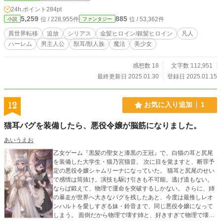
24h.ポイント
284pt
5,259
885
位 / 228,955件
位 / 53,362件
小説
ファンタジー
異世界転移
追放
シリアス
金髪ヒロイン/銀髪ヒロイン
凡人
ハーレム
男主人公
獣耳/獣人族
魔法
美少女
感想数 18
文字数 112,951
最終更新日 2025.01.30
登録日 2025.01.15
12
お気に入り追加
1
猫耳バグを装備したら、悪役令嬢が脳筋になりました。
あいうえお
乙女ゲーム『黒髪の聖女と漆黒の王冠』で、白猫の耳と尻尾
を装備した大学生・猫乃宮猫音。 次に目を覚ますと、断罪予
定の悪役令嬢シャムリーナになっていた。 猫耳と尻尾のせい
で感情は筒抜け。演技も駆け引きも不可能。逃げ道もない。
ならば鍛えて、物理で運命を突破するしかない。 さらに、姉
の暴走が世界へ大きなバグを残したあと、今度は最推しレオ
ンハルトを愛しすぎる妹・鈴音まで、同じ悪役令嬢になって
しまう。 面倒だから物理で壊す姉と、好きすぎて物理で壊す