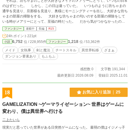
それは、坊ちゃまのことが大好きなメイドのメアリーにとって、いつもの日常
のはずだった。 しかし、この日は違っていた。 いつものように坊ちゃまの
通学を見送り、旦那様を見送り、奥様にモーニングティーを出し、大好きな坊ち
ゃまの部屋の掃除をする。 大好きな坊ちゃまの匂いのする部屋の掃除をして
いる時がメアリーにとって、至福の時だった。 だから気がつかなかったので
ある。足元に魔法陣が展開されていることに。 それは、坊ちゃまのことが大
ファンタジー
連載中
長編
R15
好きな執事のローザにとって、いつもの日常のはずだった。 しかし、この日
24h.ポイント
221pt
は違っていた。 いつものように坊ちゃまを学校へ送る車内の中でたわいもな
6,752
1,218
位 / 228,955件
位 / 53,362件
小説
ファンタジー
い話をする。 坊ちゃまのことが大好きなローザにとって、この時間が至福の
時だった。 いつものように坊ちゃまを学校へ送り届けガレージへと車を止め
メイド
女執事
剣と魔法
チートスキル
異世界転移
ざまぁ
る。 坊ちゃまと今日話したことを思い出しながら顔を綻ばせる。 だから気
ダンジョン要素あり
もふもふ
がつかなかったのである自身の足元に不思議な魔法陣が展開されていることに。
仕事で全く構ってくれない両親の代わりに坊ちゃまと呼んで、構ってくれるメ
イドのメアリーと執事のローザのことを気に入っているラルク＝フォン＝ビスマ
感想数 0
文字数 191,344
ルクにとって、いつもの日常のはずだった。 専属メイドのメアリーに見送ら
最終更新日 2026.08.09
登録日 2025.11.01
れ、専属執事のローザに学校まで送ってもらう車内で、たわいもない話をし、学
校に着いたら教室へと向かう。 だから気がつかなかったのである。 足を踏
み入れたそこに魔法陣が展開されていることに。 これは、三者三様の異世界
18
お気に入り追加
25
へと転移してしまった3人が力を合わせて、異世界スキルを駆使しながら異世界
快適ライフを送るために異世界を開拓する物語。
GAMELIZATION ~ゲーマライゼーション~ 世界はゲームに
変わり、僕は異世界へ行ける
二上たいら
現実だと思っていた世界がある日突然ゲームになった。 最弱の僕はイジメっ子