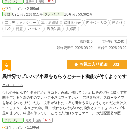
ファンタジー
連載中
長編
R15
ついた人々を助け、仲間と帰る場所を築いていく修司。やが
24h.ポイント
2,095pt
て彼は、結衣の死に《精霊狩り》と呼ばれる者たちが関わっ
671
104
位 / 228,955件
位 / 53,362件
小説
ファンタジー
ていることを知る。 妻を忘れるためではない。妻を愛した記
憶ごと抱えて、もう一度前へ進むために。 これは、すべてを
異世界ファンタジー
異世界転移
異世界往来
四十代主人公
若返り
失ったと思っていた男が、新しい家族と居場所を得て、時と
Lv0
精霊
ハーレム
現代知識
夫婦愛
世界を越えた再会へ辿り着く物語。
感想数 0
文字数 76,240
最終更新日 2026.08.09
登録日 2026.08.03
4
お気に入り追加
631
異世界でプレハブ小屋をもらうとチート機能が付くようです
とみっしぇる
少し心を病んで仕事を辞めたマコト。両親が残してくれた田舎の実家に帰って玄
関を空けると森の中のプレハブ小屋に立っていた。 異世界転移。スローライフ
を始めるつもりだったし、文明が遅れた世界も田舎も同じようなものだと受け入
れてしまう。 本来は気楽な男。 現代から持ち込めた物資とチートなプレハブ小
屋を使って、料理を作ったり、たまに人助けをするマコト。 大陸配置図や歴史
進行が、何となく地球に似た剣と魔法の異世界。足りない物や食べたい物を探す
ファンタジー
完結
長編
R15
マコトの物語。 ヒロインは31話から登場。恋愛要素薄めです。金属配合に適当
24h.ポイント
1,199pt
な面はありますが、ご容赦お願いします