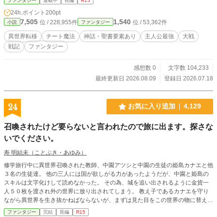
ファンタジー
連載中
長編
R15
イ）するはずだった――。 （ヤバい、威力がデカすぎて森ごと消し飛ばすとこ
24h.ポイント
200pt
ろだった……） 「……なるほど。あえて手加減し、我々に後始末の機会を与え
7,505
1,540
位 / 228,955件
位 / 53,362件
小説
ファンタジー
てくださったのですね！ さすがはユリウス様！」 内心の焦りとは裏腹に、俺の
適当な言動を臣下の猛者たちが勝手に『底知れぬ深謀遠慮』だと深読みし、崇拝
異世界転移
チート魔法
神話・聖書要素あり
主人公最強
大戦
は加速していく！？ やがて、王私領トゥラン最強の冒険者ククルカンや元将軍
戦記
ファンタジー
レヴィとの出会いをきっかけに、世界は激動を始める。 ゼウス率いるオリュン
ポス帝国、オーディン率いるユグドラシル聖王国……各国の神話が激突する未曾
有の『世界大戦』の幕が上がる！ 【ギリシャ・インド・北欧など、世界の神
感想数 0
文字数 104,233
話・伝説をモチーフにした、美しくも残酷な大戦記ファンタジー】 ※本作は
最終更新日 2026.08.09
登録日 2026.07.18
『小説家になろう・カクヨム』にも掲載しています。
24
お気に入り追加
4,129
召喚されたけど要らないと言われたので旅に出ます。探さな
いでください。
寿 明結未（ことぶき・あゆみ）
修学旅行中に異世界召喚された教師、中園アツシと中園の生徒の姫島カナエと他
３名の生徒達。 他の三人には国が欲しがる力があったようだが、中園と姫島の
スキルは文字化けして読めなかった。 その為、城を追い出されるように金貨一
人５０枚を渡され外の世界に放り出されてしまう。 教え子であるカナエを守り
ながら異世界を生き抜かねばならないが、まずは見た目をこの世界の物に替えて
二人は慎重に話し合いをし、冒険者を雇うか、奴隷を買うか悩む。 まずはこの
ファンタジー
完結
長編
R15