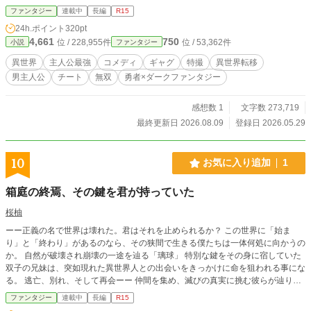
スクに赤ブリーフ、黄ばんだタンクトップ、臭い軍手、穴の空いた靴下。 見た
ファンタジー
連載中
長編
R15
目は最悪。 でも、誰かを助けるたびに確かに強くなる。 逃げたい。 関わりたく
24h.ポイント
320pt
ない。 面倒ごとはごめんだ。 それでも、目の前で困っている人を見捨てられな
4,661
750
位 / 228,955件
位 / 53,362件
小説
ファンタジー
い。 これは、演じるだけだった男が、人助けで最強ヒーローになっていく物
語。
異世界
主人公最強
コメディ
ギャグ
特撮
異世界転移
男主人公
チート
無双
勇者×ダークファンタジー
感想数 1
文字数 273,719
最終更新日 2026.08.09
登録日 2026.05.29
10
お気に入り追加
1
箱庭の終焉、その鍵を君が持っていた
桜柚
ーー正義の名で世界は壊れた。君はそれを止められるか？ この世界に「始ま
り」と「終わり」があるのなら、その狭間で生きる僕たちは一体何処に向かうの
か。 自然が破壊され崩壊の一途を辿る「璃球」 特別な鍵をその身に宿していた
双子の兄妹は、突如現れた異世界人との出会いをきっかけに命を狙われる事にな
る。 逃亡、別れ、そして再会ーー 仲間を集め、滅びの真実に挑む彼らが辿り着
く先は「世界の始まり」だった。 運命に抗う物語が、今、幕を開ける。
ファンタジー
連載中
長編
R15