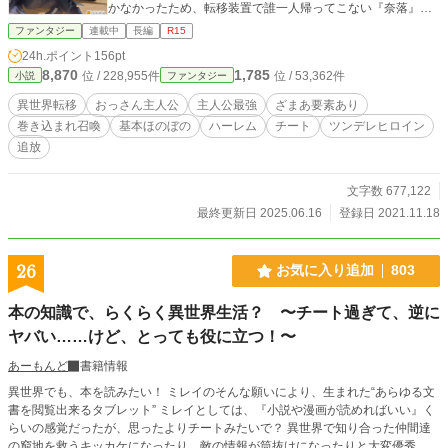
かなかったため、転移装置で誰一人帰ってこない『奈落』に
追放されてしまう。 しかし、そこに刻まれた見たこともな
ファンタジー
連載中
長編
R15
い文字を、健吾には全て理解する事ができ、強大な超古代文
24h.ポイント
156pt
明のアイテムを手に入れる。 召喚者達は気づかなかった。
8,870
1,785
位 / 228,955件
位 / 53,362件
小説
ファンタジー
健吾以外の高校生達の通常スキル欄に言語スキルがあり、健
吾だけは固有スキルの欄に言語スキルがあった事を。そして
異世界転移
おっさん主人公
主人公最強
ざまあ要素あり
そのスキルが恐るべき力を秘めていることを。 ※カクヨムで
巻き込まれ召喚
基本ほのぼの
ハーレム
チート
ツンデレヒロイン
も連載しています
追放
文字数 677,122
最終更新日 2025.06.16
登録日 2021.11.18
26
お気に入り追加
803
本の知識で、らくらく異世界生活？ 〜チート過ぎて、逆に
ヤバい……けど、とっても役に立つ！〜
あーもんど
書籍情報
異世界でも、本を読みたい！ ミレイのそんな願いにより、生まれた“あらゆる文
書を閲覧出来るタブレット” ミレイとしては、『小説や漫画が読めればいい』く
らいの感覚だったが、思ったよりチートみたいで？ 異世界で知り合った仲間達
の窮地を救うキッカケになったり、敵の情報が筒抜けになったりと大変優秀。