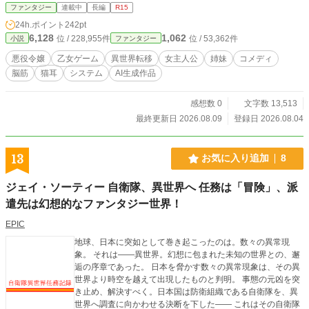
妹。 方向性の違う脳筋姉妹の暴走に、完璧な王子も、攻略対
ファンタジー
連載中
長編
R15
象も、世界のシナリオさえ崩れ始める。 何百回も繰り返され
24h.ポイント
242pt
てきた乙女ゲームは、やがて誰も知らないエンディングへ―
6,128
1,062
位 / 228,955件
位 / 53,362件
小説
ファンタジー
―。 猫耳×悪役令嬢×脳筋姉妹の、コメディホラー・ファンタ
ジー。
悪役令嬢
乙女ゲーム
異世界転移
女主人公
姉妹
コメディ
脳筋
猫耳
システム
AI生成作品
感想数 0
文字数 13,513
最終更新日 2026.08.09
登録日 2026.08.04
13
お気に入り追加
8
ジェイ・ソーティー 自衛隊、異世界へ 任務は「冒険」、派
遣先は幻想的なファンタジー世界！
EPIC
地球、日本に突如として巻き起こったのは。数々の異常現
象。 それは――異世界。幻想に包まれた未知の世界との、邂
逅の序章であった。 日本を脅かす数々の異常現象は、その異
世界より時空を越えて出現したものと判明。 事態の元凶を突
き止め、解決すべく。日本国は防衛組織である自衛隊を、異
世界へ調査に向かわせる決断を下した―― これはその自衛隊