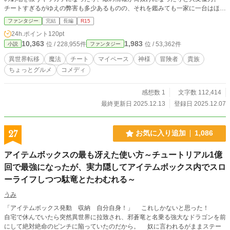
チートすぎるがゆえの弊害も多少あるものの、それを鑑みても一家に一台はほし
い性能だ。 「────さてと、今日は何を読もうかな」 これはマイペースな主人
ファンタジー
完結
長編
R15
公ミレイが、タブレット片手に異世界の暮らしを謳歌するお話。 ◆小説家にな
24h.ポイント
120pt
ろう様でも、公開中◆ ◆恋愛要素は、ありません◆
10,363
1,983
位 / 228,955件
位 / 53,362件
小説
ファンタジー
異世界転移
魔法
チート
マイペース
神様
冒険者
貴族
ちょっとグルメ
コメディ
感想数 1
文字数 112,414
最終更新日 2025.12.13
登録日 2025.12.07
27
お気に入り追加
1,086
アイテムボックスの最も冴えた使い方～チュートリアル1億
回で最強になったが、実力隠してアイテムボックス内でスロ
ーライフしつつ駄竜とたわむれる～
うみ
「アイテムボックス発動 収納 自分自身！」 これしかないと思った！
自宅で休んでいたら突然異世界に拉致され、邪蒼竜と名乗る強大なドラゴンを前
にして絶対絶命のピンチに陥っていたのだから。 奴に言われるがままステー