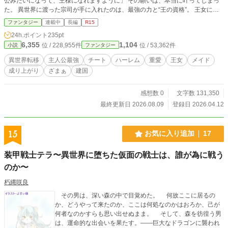
公みたいになって、王様になれますように」 その願いは、本当に叶ってしまっ
た。 異世界に渡った宗司が手に入れたのは、最強の力と“王の資格”。 王女に好
かれ、メイドに支えられ、美少女たちに囲まれる。 どう見ても、夢のような異
ファンタジー
連載中
長編
R15
世界生活。 けれど、最強になったからといって、元一般人だった彼が、急に何
24h.ポイント
235pt
もかも割り切れるわけではない。 魔物を殺すこと。 人を殺すこと。 王として、
6,355
1,104
位 / 228,955件
位 / 53,362件
小説
ファンタジー
誰かの命を背負うこと。 好き勝手に無双して、すべてが都合よく終わるほど、
異世界の現実は甘くなかった。 それでも、彼を支える美少女たちは離れない。
異世界転移
主人公最強
チート
ハーレム
重愛
王女
メイド
たとえ負けても。 迷っても。 完璧な英雄になれなくても。 重すぎるほど一途
成り上がり
ざまぁ
建国
に、彼の隣を離れようとしない。 これは、異世界最強になってしまった元一般
人が、王女、メイド、美少女たちに支えられながら、甘くない現実を乗り越え、
本物の最強へと成り上がっていく物語。 ※本作は小説家になろう・カクヨムに
感想数 0
文字数 131,350
も掲載しています。 小説家になろう・カクヨムでは、現在投稿済み分まで一気
最終更新日 2026.08.09
登録日 2026.04.12
読みできます。
15
お気に入り追加
17
装甲戦士テラ〜異世界に堕ちた仮面の戦士は、誰が為に戦う
のか〜
朽縄咲良
その男は、深い森の中で目覚めた。 何故ここに居るの
か、どうやって来たのか、ここは何処なのかはおろか、己が
何者なのかすらも思い出せぬまま。 そして、森を彷徨う男
は、運命的な出会いを果たす。――巨大なドラゴンに襲われ