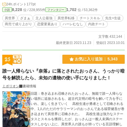
世界を知らねばならないとして、奴隷市場に行き、明日殺処分だった虎獣人のシ
24h.ポイント
177pt
ュウと、妹のナノを購入。 シュウとナノを購入した二人は、国を出て別の国へ
8,228
1,702
位 / 228,955件
位 / 53,362件
小説
ファンタジー
と移動する事となる。 ★他サイトにも連載中です（カクヨム・なろう・ピクシ
ブ） ※本作は、過去に他サイト上に転載されたバージョンとは無関係の、 うど
異世界
ざまぁ
主人公最強
異世界転移
チートスキル
先生×生徒
ん五段本人による正式なオリジナル公開版です。
商売で成り上がり
恋愛要素あり
ハーレむなし
内政チート
文字数 432,144
最終更新日 2023.11.23
登録日 2023.10.01
25
お気に入り追加
5,343
誰一人帰らない『奈落』に落とされたおっさん、うっかり暗
号を解読したら、未知の遺物の使い手になりました！
ミポリオン
書籍情報
旧題：巻き込まれ召喚されたおっさん、無能で誰一人帰らな
い場所に追放されるも、超古代文明の暗号を解いて力を手に
いれ、楽しく生きていく 高校生達が勇者として召喚される
中、1人のただのサラリーマンのおっさんである福菅健吾が巻
き込まれて異世界に召喚された。 高校生達は強力なステー
タスとスキルを獲得したが、おっさんは一般人未満のステー
タスしかない上に、異世界人の誰もが持っている言語理解し