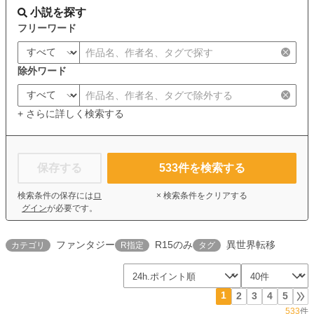
小説を探す
フリーワード
除外ワード
+ さらに詳しく検索する
保存する
533
件を検索する
検索条件の保存には
ロ
× 検索条件をクリアする
グイン
が必要です。
ファンタジー
R15のみ
異世界転移
カテゴリ
R指定
タグ
1
2
3
4
5
533
件