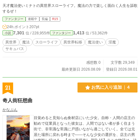
天才魔法使いミナトの異世界スローライフ。魔法の力で楽しく面白く人生を謳歌
するぜ！
ファンタジー
連載中
長編
R15
24h.ポイント
207pt
7,301
1,413
位 / 228,955件
位 / 53,362件
小説
ファンタジー
異世界
魔法
スローライフ
異世界転移
魔法使い
淫魔
サキュバス
感想数 0
文字数 29,349
最終更新日 2026.08.09
登録日 2026.08.01
21
お気に入り追加
4
奇人街狂想曲
かなぶん
目覚めると見知らぬ食材店にいた少女。自称・人間の店主の
勧めで従業員となった彼女は、人間ではない者が多く住まう
街で、非常識な常識に戸惑いながら過ごしていく。全ては元
居た場所に戻れる時まで――そんな少女の選択を、店主の男