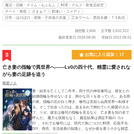
庭環境を改善しようと、与えられた4つの能力（ホーム・アイ
魔法・召喚・テイム・もふもふ
料理・グルメ・飲食店経営
テムＢＯＸ・マッピング・召喚）を使用し、早々に公爵家を
チート・無双
ざまぁ？
勘違い・コメディ
出て冒険者となる。 虐待されていたため貧弱な体と体力し
日常・ほのぼの・冒険・子供達の支援
乙女ゲーム・悪役令嬢・ＴＳ転生
かないが、冒険者となり自由を手にし頑張っていく。 Ｆ級
冒険者となった初日の稼ぎは、肉（角ウサギ）の配達料・鉄
貨2枚（200円）。 それでもＥ級に上がるため200回頑張
感想数 2,806
文字数 2,632,522
る。 同じ年頃の子供達に、からかわれたりしながらも着実
最終更新日 2026.08.06
登録日 2022.08.01
に依頼をこなす日々。 チートな能力（ホームで自宅に帰れ
る）を隠しながら、町で路上生活をしている子供達を助けて
いく事に。 冒険者で稼いだお金で家を購入し、住む所を与
3
お気に入り追加
17
え子供達を笑顔にする。 そんな彼女の行いを見守っていた
冒険者や町人達は……。 やがて支援は町中から届くように
亡き妻の指輪で異世界へ――Lv0の四十代、精霊に愛されな
なった。 Ｆ級冒険者からＣ級冒険者へと、地球から勝手に
召喚した兄の椎名 賢也（しいな けんや）50歳と共に頑張
がら妻の足跡を追う
り続け、4年半後ダンジョンへと進む。 ダンジョンの最終
深部。 ダンジョンマスターとして再会した兄の親友（享年
翠碧ノ人
45）旭 尚人（あさひ なおと）も加わり、ついに3人で迷
妻・結衣を亡くして二年半。四十代の神谷修司は、彼女との
宮都市へ。 テイムした仲間のシルバー（シルバーウル
結婚指輪を外せないまま、静かな日々を送っていた。 ある雨
フ）・ハニー（ハニービー）・フォレスト（迷宮タイガー）
の夜、指輪の石が白く輝き、修司は見知らぬ異世界へ転移す
と一緒に楽しくダンジョン攻略中。 どこか気が抜けて心温
る。そこで出会ったのは、血まみれで倒れていた銀髪のエル
まる？ そんな冒険です。 残念ながら恋愛要素は皆無で
フ、リゼ。彼女は修司の指輪を見るなり、亡き妻を別の名で
す。
呼んだ。 魔力も技能もなく、鑑定結果は測定不能の《Lv
0》。それでも修司には、現代で身につけた料理、応急手当、
DIY、商売、生活改善の知識と、なぜか彼を慕う小さな精霊た
ちがいた。 現代と異世界を往来しながら妻の足跡を追い、傷