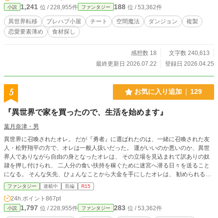
1,241
188
位 / 228,955件
位 / 53,362件
小説
ファンタジー
異世界転移
プレハブ小屋
チート
空間魔法
ダンジョン
複製
恋愛要素薄め
食材探し
感想数 18
文字数 240,613
最終更新日 2026.07.22
登録日 2026.04.25
5
お気に入り追加
129
『異世界で家を買ったので、生活を始めます』
葉月奈津・男
異世界に召喚されたオレ。 だが『勇者』に選ばれたのは、一緒に召喚された友
人・松野翔平の方で、オレは一般人扱いだった。 運がいいのか悪いのか、異世
界人でありながら自由の身となったオレは、 その立場を見込まれて訳ありの奴
隷を押し付けられ、 二人分の食い扶持を稼ぐために迷宮へ潜る日々を送ること
になる。 そんな矢先、ひょんなことから大金を手にしたオレは、 勧められるま
ま家を買った。 どうせ暮らすなら、少しでも快適に、楽しく―― そう思って生
ファンタジー
連載中
長編
R15
活環境と住環境の改善に乗り出す。 迷宮で稼ぎ、家で暮らし、家族を増やし、
24h.ポイント
867pt
異世界で“生活を築く”という戦いが始まった。 これは、異世界で家を買ったオレ
1,797
283
位 / 228,955件
位 / 53,362件
小説
ファンタジー
と『家族』たちが日々直面する、 生活という名の戦いの物語である。