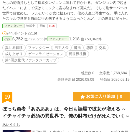
たちの荷物持ちとして橿原ダンジョンに連れて行かれる。 ダンジョン内で起き
たイベントによって僕はミミックに呑み込まれて死んだ。 そして別サーバーの
世界で目覚めた。 メルという少女に拾われて、僕の人生は再生する。 手に入れ
たスキルで世界を自由に行き来できるようになったけれど、元の世界に戻った先
はダンジョンの中だった。 僕は脱出のためにメルの力を借りながら、レベルを
ファンタジー
連載中
長編
R15
上げて強くなる。 一方で僕はメルへと想いを募らせていく。 その想いは、やが
24h.ポイント
221pt
て愛に、呪いに姿を変える。 あるいはこれを恋と呼ぶのかもしれない。 だから
6,752
1,218
位 / 228,955件
位 / 53,362件
小説
ファンタジー
これはラブストーリーだ。 途中で何が起きたって、それだけは変わらない。 変
わらないものなんて、なにひとつないけれど。 現在666話145万字超！毎日更新
異世界転移
ファンタジー
男主人公
魔法
恋愛
交易
中！ ◆ 現在、キャラクターや用語をまとめたwikiを制作中。ネタバレ全開でも
成り上がり
ゲーマライゼーション
異世界往復
よろしければ、下記URLをご覧ください。 https://wikiwiki.jp/gamelization/ ◆ 可
第6回次世代ファンタジーカップ
能な限り執筆の様子を配信しております。興味があったら見てください。ただし
先の展開のネタバレがあります。 https://www.youtube.com/@futakamitaira ◆ AI
補助利用タグを導入しました。 AIの利用目的は誤字の発見や、明確な間違いの
感想数 0
文字数 1,768,684
発見です。本文提案を出力はしないよう強く指示を入れてあり、生成結果をその
最終更新日 2026.08.09
登録日 2026.02.19
まま本文に反映させることはありません。 使用したことのあるAIサービス ・ch
atGPT ・Gemini ・Claude ・Grok ◆ ・本作は1話1,000字越えたらまあええかの
精神で投稿されています。 ・違法不法脱法行為、倫理的に問題のある箇所が随
19
お気に入り追加
0
所に出てきますが、これはフィクションであり、これらの行為を推奨するもので
はありません。 ・この物語はフィクションです。登場する地名・人物・団体・
ぼっち勇者『ああああ』は、今日も誤爆で彼女が増える ～
サービス・名称等は架空であり、例え同一であったとしても実在のものとは関係
ありません。 本作は小説家になろう、カクヨムでも公開しています。
イチャイチャ必須の異世界で、俺の財布だけが死んでいく～
あいうえお