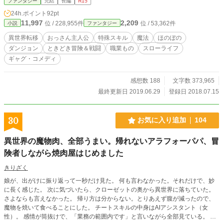
ファンタジー
完結
長編
R15
る……はず。 魔王？ ドラゴン？ そんなことよりサウナ入ってフルーツ牛
24h.ポイント
92pt
乳飲んで健康になろうぜ！ 【「おっさん、異世界でドラゴンを育てる。」１巻
11,997
2,209
位 / 228,955件
位 / 53,362件
小説
ファンタジー
発売中です！ こちらもよろしく！】 ※作者の他作品ですが、「おっさん、
異世界でドラゴンを育てる。」がこのたび書籍化いたします。発売は３月下旬予
異世界転移
おっさん主人公
特殊スキル
魔法
ほのぼの
定。そちらもよろしくお願いします。
ダンジョン
ときどき冒険＆戦闘
職業もの
スローライフ
ギャグ・コメディ
感想数 188
文字数 373,965
最終更新日 2019.06.29
登録日 2018.07.15
30
お気に入り追加
104
異世界の魔物肉、全部うまい。帰れないアラフォーパパ、冒
険者しながら焼肉屋はじめました
きりざく
娘が、出がけに振り返って一秒だけ見た。 何も言わなかった。それだけで、妙
に長く感じた。 次に気づいたら、クローゼットの奥から異世界に落ちていた。
さよならも言えなかった。 帰り方は分からない。とりあえず腹が減ったので、
魔物を焼いて食べることにした。 チートスキルの中身はAIアシスタント（女
性）。 感情が筒抜けで、「業務の範囲内です」と言いながら全部見ている。 気