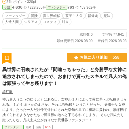
24h.ポイント
320pt
4,630
763
位 / 228,955件
位 / 53,362件
小説
ファンタジー
ファンタジー
冒険
異世界転移
双子主人公
群像劇
魔法
人造人間
シリアス
コメディ
対立
感想数 0
文字数 77,941
最終更新日 2026.08.09
登録日 2026.08.03
11
お気に入り追加
558
異世界に召喚されたが「間違っちゃった」と身勝手な女神に
追放されてしまったので、おまけで貰ったスキルで凡人の俺
は頑張って生き残ります！
椿紅颯
神乃勇人（こうのゆうと）はある日、女神ルミナによって異世界へと転移させら
れる。 しかしまさかのまさか、それは誤転移ということだった。 身勝手な女神
により、たった一人だけ仲間外れにされた挙句の果てに粗雑に扱われ、ほぼ投げ
捨てられるようなかたちで異世界の地へと下ろされてしまう。 そんな踏んだり
蹴ったりな、凡人主人公がおりなす異世界ファンタジー！
ファンタジー
完結
長編
R15