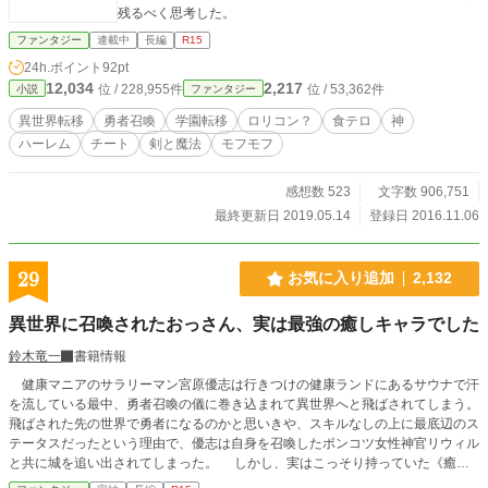
残るべく思考した。
ファンタジー
連載中
長編
R15
24h.ポイント
92pt
12,034
2,217
位 / 228,955件
位 / 53,362件
小説
ファンタジー
異世界転移
勇者召喚
学園転移
ロリコン？
食テロ
神
ハーレム
チート
剣と魔法
モフモフ
感想数 523
文字数 906,751
最終更新日 2019.05.14
登録日 2016.11.06
29
お気に入り追加
2,132
異世界に召喚されたおっさん、実は最強の癒しキャラでした
鈴木竜一
書籍情報
健康マニアのサラリーマン宮原優志は行きつけの健康ランドにあるサウナで汗
を流している最中、勇者召喚の儀に巻き込まれて異世界へと飛ばされてしまう。
飛ばされた先の世界で勇者になるのかと思いきや、スキルなしの上に最底辺のス
テータスだったという理由で、優志は自身を召喚したポンコツ女性神官リウィル
と共に城を追い出されてしまった。 しかし、実はこっそり持っていた《癒し
の極意》というスキルが真の力を発揮する時、世界は大きな変革の炎に包まれ