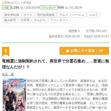
24h.ポイント
476pt
——異世界（非）スローライフ、開幕！ ※本作の表紙および
3,186
496
位 / 228,955件
位 / 53,362件
小説
ファンタジー
挿絵は、AI生成画像を使用しております。
異世界転移
チート
現代知識無双
グルメ
ハーレム
エルフ
拠点経営
日常系
のんびり
ファンタジー
感想数 3
文字数 295,323
最終更新日 2026.08.09
登録日 2026.07.07
8
お気に入り追加
10
竜精霊に強制契約されて、異世界で分霊石集め……普通に無
理なんだが！？
谷元 黒
現代日本で普通に暮らしていた高校生・成瀬卓斗は、ある日
突然、竜精霊ティナによって異世界へ連れて来られる。 理由
は、封印された原初の人間フィオラを復活させるため、世界
中に散らばる九つの分霊石を集めること。 「普通に無理なん
だが！？」 半ば強制的に契約者にされた卓斗は、解析の魔素
を持つ流川恵依、空間の魔素を操る西野絵麻、そして三人の
竜精霊たちと共に、無理ゲーすぎる分霊石探しの旅へ放り込