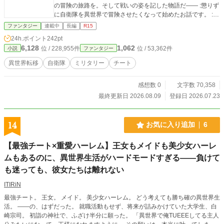
の冒険の旅路を。そして戦いの姿を記した物語だ―― :懲りず
に自衛隊を異世界で冒険させたくなって始めたお話です。 :一
つの努力事項として、悪癖であるワンパンマンするぶっ飛び
ファンタジー
連載中
長編
R15
展開とかは抑えて行きたい。 :登場させる装備類も現実、ない
24h.ポイント
242pt
しそれの延長程度で(でもいくらか架空装備は登場するよ)。
6,128
1,062
位 / 228,955件
位 / 53,362件
小説
ファンタジー
反応など頂けましたら作者は「ぱらいそ」なる楽園に行く勢
いで喜びもす。
異世界転移
自衛隊
ミリタリー
チート
感想数 0
文字数 70,358
最終更新日 2026.08.09
登録日 2026.07.23
14
お気に入り追加
6
【最強チート×重愛ハーレム】王女もメイドも美少女ハーレ
ムもあるのに、異世界生活がハードモードすぎる――負けて
も迷っても、彼女たちは離れない
ITIRiN
最強チート。 王女。 メイド。 美少女ハーレム。 どう考えても勝ち確の異世界生
活。 ――の、はずだった。 就職活動もせず、将来が詰みかけていた大学生、白
崎宗司。 初詣の神社で、ふざけ半分に願った。 「異世界で俺TUEEEしてる主人