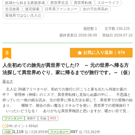
奴隷から始まる家族形成
異世界生活
異世界転移
スローライフ
生活改善
迷宮探索
日常系ファンタジー
女の子比率高め
最強系ではない主人公
感想数 1
文字数 230,225
最終更新日 2026.08.09
登録日 2026.07.10
6
お気に入り追加
976
人生初めての旅先が異世界でした!? ～ 元の世界へ帰る方
法探して異世界めぐり、家に帰るまでが旅行です。～（仮）
葵セナ
主人公 39歳フリーターが、初めての旅行に行こうと家を出たら何故か森の
中？ 管理神（神様）のミスで、異世界転移し見知らぬ森の中に… 不思議と
持っていた一枚の紙を読み、元の世界に帰る方法を探して、異世界での冒険の始
まり。 曖昧で、都合の良い魔法とスキルでを使い、異世界での冒険旅行？
いったいどうなる！ ありがちな異世界物語と思いますが、暖かい目で見て
やってください。 初めての作品なので誤字 脱字などおかしな所が出て来るか
ファンタジー
連載中
長編
R15
と思いますが、御容赦ください。(気が付けば修正していきます。) ステータス
24h.ポイント
484pt
も何処かで見たことあるような、似たり寄ったりの表示になっているかと思いま
3,119
497
位 / 228,955件
位 / 53,362件
小説
ファンタジー
すがどうか御容赦ください。よろしくお願いします。