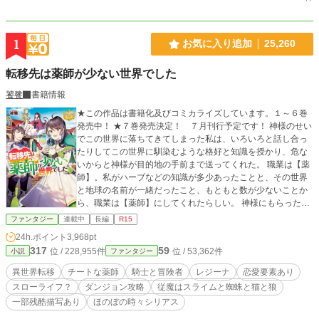
1
お気に入り追加
25,260
転移先は薬師が少ない世界でした
饕餮
書籍情報
★この作品は書籍化及びコミカライズしています。１～６巻
発売中！ ★７巻発売決定！ ７月刊行予定です！ 神様のせい
でこの世界に落ちてきてしまった私は、いろいろと話し合っ
たりしてこの世界に馴染むような格好と知識を授かり、危な
いからと神様が目的地の手前まで送ってくれた。 職業は【薬
師】。私がハーブなどの知識が多少あったことと、その世界
と地球の名前が一緒だったこと、もともと数が少ないことか
ら、職業は【薬師】にしてくれたらしい。 神様にもらったも
のを握り締め、ドキドキしながらも国境を無事に越え、街で
ファンタジー
連載中
長編
R15
ひと悶着あったから買い物だけしてその街を出た。 街道を歩
24h.ポイント
3,968pt
いている途中で、魔神族が治める国の王都に帰るという魔神
317
59
位 / 228,955件
位 / 53,362件
小説
ファンタジー
族の騎士と出会い、それが縁で、王都に住むようになる。 薬
を作ったり、ダンジョンに潜ったり、トラブルに巻き込まれ
異世界転移
チートな薬師
騎士と冒険者
レジーナ
恋愛要素あり
たり、冒険者と仲良くなったりしながら、秘密があってそれ
スローライフ？
ダンジョン攻略
従魔はスライムと蜘蛛と猫と狼
を話せないヒロインと、ヒロインに一目惚れした騎士の恋愛
一部残酷描写あり
ほのぼの時々シリアス
話がたまーに入る、転移（転生）したヒロインのお話。