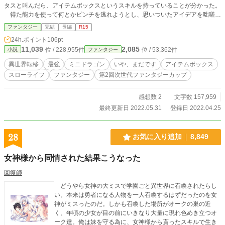
タスと叫んだら、アイテムボックスというスキルを持っていることが分かった。
得た能力を使って何とかピンチを逃れようとし、思いついたアイデアを咄嗟に
実行に移したんだ。 直後、俺の体はアイテムボックスの中に入り、難を逃れ
ファンタジー
完結
長編
R15
ることができた。 このまま戻っても捻りつぶされるだけだ。 そこで、アイ
24h.ポイント
106pt
テムボックスの中は時間が流れないことを利用し、チュートリアルバトルを繰り
11,039
2,085
位 / 228,955件
位 / 53,362件
小説
ファンタジー
返すこと1億回。ついにレベルがカンストする。 アイテムボックスの外に出た
俺はドラゴンの角を折り、危機を脱する。 助けた竜の巫女と共に彼女の村へ
異世界転移
最強
ミニドラゴン
いや、まだです
アイテムボックス
向かうことになった俺だったが――。
スローライフ
ファンタジー
第2回次世代ファンタジーカップ
感想数 2
文字数 157,959
最終更新日 2022.05.31
登録日 2022.04.25
28
お気に入り追加
8,849
女神様から同情された結果こうなった
回復師
どうやら女神の大ミスで学園ごと異世界に召喚されたらし
い。本来は勇者になる人物を一人召喚するはずだったのを女
神がミスったのだ。しかも召喚した場所がオークの巣の近
く、年頃の少女が目の前にいきなり大量に現れ色めき立つオ
ーク達。俺は妹を守る為に、女神様から貰ったスキルで生き