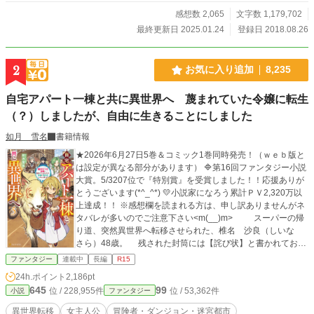
感想数 2,065
文字数 1,179,702
最終更新日 2025.01.24
登録日 2018.08.26
2
お気に入り追加
8,235
自宅アパート一棟と共に異世界へ 蔑まれていた令嬢に転生
（？）しましたが、自由に生きることにしました
如月 雪名
書籍情報
★2026年6月27日5巻＆コミック1巻同時発売！（ｗｅｂ版と
は設定が異なる部分があります） 🔷第16回ファンタジー小説
大賞。5/3207位で『特別賞』を受賞しました！！応援ありが
とうございます(*^_^*) 💛小説家になろう累計ＰＶ2,320万以
上達成！！ ※感想欄を読まれる方は、申し訳ありませんがネ
タバレが多いのでご注意下さい<m(__)m> スーパーの帰
り道、突然異世界へ転移させられた、椎名 沙良（しいな
さら）48歳。 残された封筒には【詫び状】と書かれてお
り、自分がカルドサリ王国のハンフリー公爵家、リーシャ・
ファンタジー
連載中
長編
R15
ハンフリー、第一令嬢12歳となっているのを知る。 いきな
24h.ポイント
2,186pt
り異世界で他人とし生きる事になったが、現状が非常によろ
645
99
位 / 228,955件
位 / 53,362件
小説
ファンタジー
しくない。 リーシャの母親は既に亡くなっており、後妻に
虐待され納屋で監禁生活を送っていたからだ。 どうにか家
異世界転移
女主人公
冒険者・ダンジョン・迷宮都市