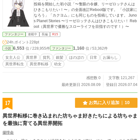
投稿を開始した初小説「〜隻眼の令嬢、リーゼロッテさんは
ひきこもりたい！〜」の全面改訂Reboot版です。 「小説家に
なろう」「カクヨム」にも同じものを投稿しています。 Juno
s Planet Stories 〜リーゼロッテさんはひきこもりたい！ Reb
oot（異世界で優雅なスローライフを目指すのです！）〜
ファンタジー
連載中
長編
R15
24h.ポイント
228pt
6,553
1,160
位 / 228,955件
位 / 53,362件
小説
ファンタジー
女主人公
異世界
貧乳
銀髪
ほのぼの
日常
お漏らし
異世界転生
異世界転移
幼女
感想数 0
文字数 121,267
最終更新日 2026.08.09
登録日 2026.07.04
17
お気に入り追加
10
異世界転移に巻き込まれた坊ちゃま好きたちによる坊ちゃま
を最強に育てる異世界開拓
揚惇命