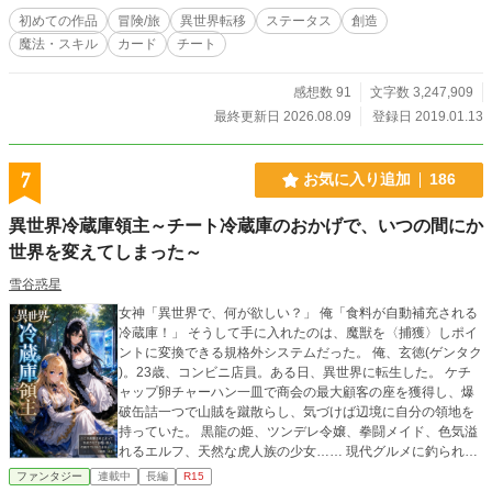
初めての作品
冒険/旅
異世界転移
ステータス
創造
魔法・スキル
カード
チート
感想数 91
文字数 3,247,909
最終更新日 2026.08.09
登録日 2019.01.13
7
お気に入り追加
186
異世界冷蔵庫領主～チート冷蔵庫のおかげで、いつの間にか
世界を変えてしまった～
雪谷惑星
女神「異世界で、何が欲しい？」 俺「食料が自動補充される
冷蔵庫！」 そうして手に入れたのは、魔獣を〈捕獲〉しポイ
ントに変換できる規格外システムだった。 俺、玄徳(ゲンタク
)。23歳、コンビニ店員。ある日、異世界に転生した。 ケチ
ャップ卵チャーハン一皿で商会の最大顧客の座を獲得し、爆
破缶詰一つで山賊を蹴散らし、気づけば辺境に自分の領地を
持っていた。 黒龍の姫、ツンデレ令嬢、拳闘メイド、色気溢
れるエルフ、天然な虎人族の少女…… 現代グルメに釣られて
ヒロインたちが次々と迫ってくる。俺はただの堅実な金持ち
ファンタジー
連載中
長編
R15
になりたいだけなのに！？ 魔獣を狩り、稼ぎ、領地を広げる