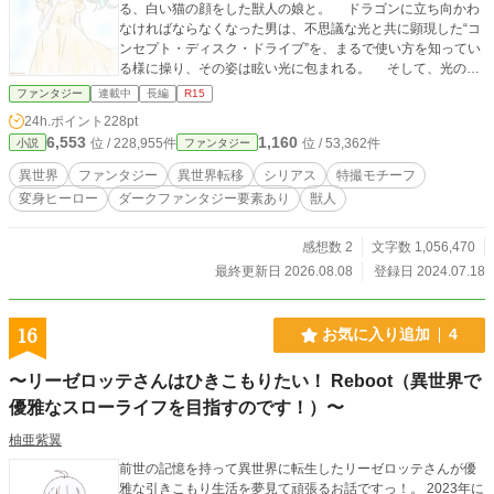
る、白い猫の顔をした獣人の娘と。 ドラゴンに立ち向かわ
なければならなくなった男は、不思議な光と共に顕現した“コ
ンセプト・ディスク・ドライブ”を、まるで使い方を知ってい
る様に操り、その姿は眩い光に包まれる。 そして、光の中
から現れたのは―― 「装甲戦士（アームド・ファイター）テ
ファンタジー
連載中
長編
R15
ラ・タイプ・ウィンディウルフ！ 完・装ッ！」 正義のヒ
24h.ポイント
228pt
ーロー・装甲戦士テラの姿だった。 その圧倒的な力でドラ
6,553
1,160
位 / 228,955件
位 / 53,362件
小説
ファンタジー
ゴンを倒した男は、助けた猫獣人の少女――ミアン王国第三
王女・フラニィとの会話の中で、自分が装甲戦士テラの装着
異世界
ファンタジー
異世界転移
シリアス
特撮モチーフ
者・焔良疾風（ほむらはやて）である事を思い出す。 ――
変身ヒーロー
ダークファンタジー要素あり
獣人
だが、気を落ち着ける間もなく、新たな襲撃者――装甲戦士
（アームド・ファイター）ツールズが現れた。 再び装甲戦
士テラとなったハヤテは、ツールズと激しい戦いを繰り広げ
感想数 2
文字数 1,056,470
るが、力及ばず敗北し、気を失ってしまう。 ハヤテを捕ら
最終更新日 2026.08.08
登録日 2024.07.18
えたのは、自らを“オチビト”と呼ぶ、人間の男たち。 彼ら
によってハヤテは、驚くべき事実を知らされる――。 強敵
たちとの戦い、 猫獣人たちとの出会い、 そして、時折見
16
お気に入り追加
4
る、奇妙な夢、 焔良疾風は、様々な困難に立ち向かいなが
ら、自分の真実の姿と、この奇妙な異世界に隠された事実
〜リーゼロッテさんはひきこもりたい！ Reboot（異世界で
を、少しずつ知っていく――。 ◆ ◆ ◆ ◆ 異世界へ
優雅なスローライフを目指すのです！）〜
と転移し、過酷な運命に翻弄される、記憶を喪った仮面の戦
士の戦いを描く、異色の異世界転移アクション、ここに開
柚亜紫翼
幕！ ＊『小説家になろう』『ノベルアッププラス』にも掲載
しています。
前世の記憶を持って異世界に転生したリーゼロッテさんが優
雅な引きこもり生活を夢見て頑張るお話ですっ！。 2023年に