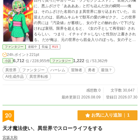
百円で買った中古ゲーム『ラブゼククエスト』。 名前入力欄
に、悪ふざけで「ああああ」と打ち込んだ次の瞬間――俺
は、そのふざけた名前のまま異世界に放り込まれていた。 出
迎えたのは、筋肉ムキムキで獣耳の愛の神ゼクク。 この世界
の男には『汚染値』が蓄積し、女の子との触れ合いで下げな
ければ衰弱。限界を超えると、《女の子として再登録》され
るらしい。 つまり、イチャイチャしないと性別が上書きされ
る。 だが俺は、元の世界から筋金入りのぼっち。女の子との
接し方など、知るはずもない。 しかも押しつけられた称号
ファンタジー
連載中
長編
R15
は、よりにもよって【勇者】。目立たず静かに暮らしたいだ
24h.ポイント
221pt
けなのに、規格外の力は暴発し、選択肢を読み上げればなぜ
6,712
1,222
位 / 228,955件
位 / 53,362件
小説
ファンタジー
か指名扱い。料理を頼めば告白事故になり、気づけば彼女
（仮）と請求書だけが増えていく。 そんな中、街では若い男
異世界
ファンタジー
ハーレム
冒険者
勇者
最強？
たちが次々と衰弱し、記憶を失う事件が発生していた。 恋愛
AI生成作品
異世界転移
経験ゼロの慎重派勇者は、男の尊厳と自由と財布を守りなが
ら、この理不尽な恋愛ゲームを生き延びられるのか。 ――な
お、財布はだいたい毎回死ぬ。
感想数 0
文字数 30,647
最終更新日 2026.08.09
登録日 2026.07.30
20
お気に入り追加
1
天才魔法使い、異世界でスローライフをする
宮坂大和