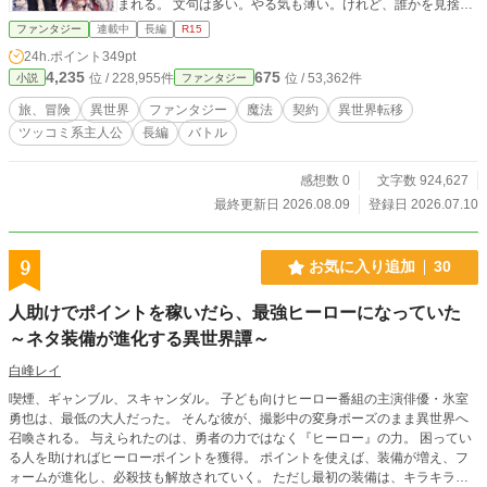
まれる。 文句は多い。やる気も薄い。けれど、誰かを見捨て
る選択肢だけは最初からない。 強制契約から始まる、ツッコ
ファンタジー
連載中
長編
R15
ミ満載の異世界冒険ファンタジー、開幕！
24h.ポイント
349pt
4,235
675
位 / 228,955件
位 / 53,362件
小説
ファンタジー
旅、冒険
異世界
ファンタジー
魔法
契約
異世界転移
ツッコミ系主人公
長編
バトル
感想数 0
文字数 924,627
最終更新日 2026.08.09
登録日 2026.07.10
9
お気に入り追加
30
人助けでポイントを稼いだら、最強ヒーローになっていた
～ネタ装備が進化する異世界譚～
白峰レイ
喫煙、ギャンブル、スキャンダル。 子ども向けヒーロー番組の主演俳優・氷室
勇也は、最低の大人だった。 そんな彼が、撮影中の変身ポーズのまま異世界へ
召喚される。 与えられたのは、勇者の力ではなく『ヒーロー』の力。 困ってい
る人を助ければヒーローポイントを獲得。 ポイントを使えば、装備が増え、フ
ォームが進化し、必殺技も解放されていく。 ただし最初の装備は、キラキラマ