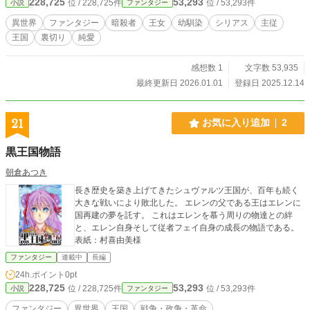
228,725
53,293
位 / 228,725件
位 / 53,293件
小説
ファンタジー
異世界
ファンタジー
暗殺者
王女
幼馴染
シリアス
主従
王国
裏切り
純愛
感想数 1
文字数 53,935
最終更新日 2026.01.01
登録日 2025.12.14
21
お気に入り追加
2
黒王国物語
朝倉あつき
長き歴史を築き上げてきたシュヴァルツ王国が、百年も続く
大きな戦いにより敗北した。 エレンの父である王はエレンに
国再建の夢を託す。 これはエレンを慕う周りの物達との絆
と、エレン自身そして従者フェイ自身の成長の物語である。
表紙：村喜由美様
ファンタジー
連載中
長編
24h.ポイント
0pt
228,725
53,293
位 / 228,725件
位 / 53,293件
小説
ファンタジー
ファンタジー
異世界
王国
戦争・政争・革命