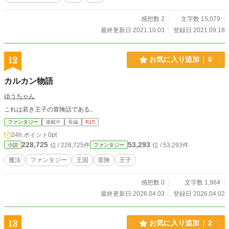
感想数 2
文字数 15,079
最終更新日 2021.10.03
登録日 2021.09.18
12
お気に入り追加
0
カルカン物語
ゆうちゃん
これは若き王子の冒険話である。
ファンタジー
連載中
長編
R15
24h.ポイント
0pt
228,725
53,293
位 / 228,725件
位 / 53,293件
小説
ファンタジー
魔法
ファンタジー
王国
冒険
王子
感想数 0
文字数 1,964
最終更新日 2026.04.03
登録日 2026.04.02
13
お気に入り追加
2