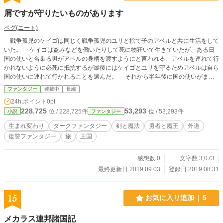
屑ですが守りたいものがあります
ペグ(ニート)
戦争孤児のケイゴは同じく戦争孤児のユリと捨て子のアベルと共に生活をして
いた。 ケイゴは盗みなどを働いたりして死に物狂いで生きていたが、ある日
国の使いと名乗る男がアベルの身柄を渡すようにと言われる、アベルを連れて行
かれないように必死に抵抗するが最後にはケイゴとユリを守るためアベルは自ら
国の使いに連れて行かれることを選んだ。 それから半年後に国の使いがまた
やって来た、国の使いが言った「アベル様がお呼びです」という言葉に引かれア
ファンタジー
連載中
長編
ベルとユリは首都グランフィールドに向かう、そして首都の王宮にて国王となっ
24h.ポイント
0pt
たアベルと再開する。 ケイゴはユリと夫婦になり息子も産まれ、友人であり
228,725
53,293
位 / 228,725件
位 / 53,293件
小説
ファンタジー
国王であるアベルを守る親衛隊に任命され幸せに暮らしていた、しかしその幸せ
も長くは続かなかった、ギべルト男爵にユリと息子を人質に取られアベルを殺せ
生まれ変わり
ダークファンタジー
剣と魔法
勇者と魔王
外道
と命じられる、ケイゴが選んだ選択は……家族を救うことだった ケイゴは家
復讐ファンタジー
旅
王国
族を『衆』の国ゴレストへと逃がし自分の命と引き換えに革命を起こした、これ
でケイゴの人生は終わるはずだった、はずだったのだ。 ケイゴは役目を果た
せずに死に、役目を果たしきるまで死ねない不死の魔物ゾンビになってしまう、
感想数 0
文字数 3,073
そこで出合ったアリサという同じく不死の魔物である少女曰くケイゴが死に革命
最終更新日 2019.09.03
登録日 2019.08.31
が起きてから15年程経っているらしい、しかし革命はまだ完全には成功してい
なかった。 自分の果たせなかった使命、革命を遂行させるためアリサと冒険
者の少年チャド・ダレンと自分と同じ名前である中年の男性のアベル・ダレンの
15
お気に入り追加
5
四人での冒険が始まった。
メカラス連邦諸国記