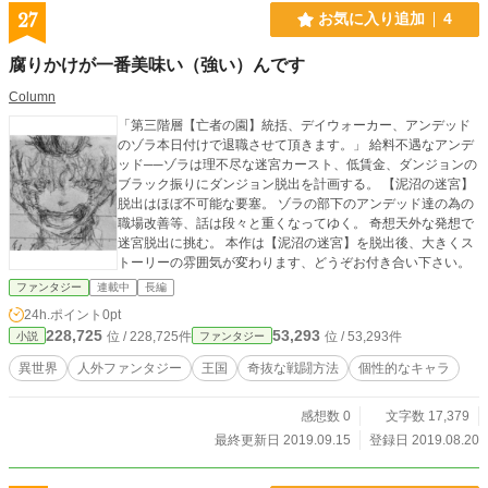
27
お気に入り追加
4
腐りかけが一番美味い（強い）んです
Column
「第三階層【亡者の園】統括、デイウォーカー、アンデッド
のゾラ本日付けで退職させて頂きます。」 給料不遇なアンデ
ッド──ゾラは理不尽な迷宮カースト、低賃金、ダンジョンの
ブラック振りにダンジョン脱出を計画する。 【泥沼の迷宮】
脱出はほぼ不可能な要塞。 ゾラの部下のアンデッド達の為の
職場改善等、話は段々と重くなってゆく。 奇想天外な発想で
迷宮脱出に挑む。 本作は【泥沼の迷宮】を脱出後、大きくス
トーリーの雰囲気が変わります、どうぞお付き合い下さい。
ファンタジー
連載中
長編
24h.ポイント
0pt
228,725
53,293
位 / 228,725件
位 / 53,293件
小説
ファンタジー
異世界
人外ファンタジー
王国
奇抜な戦闘方法
個性的なキャラ
感想数 0
文字数 17,379
最終更新日 2019.09.15
登録日 2019.08.20