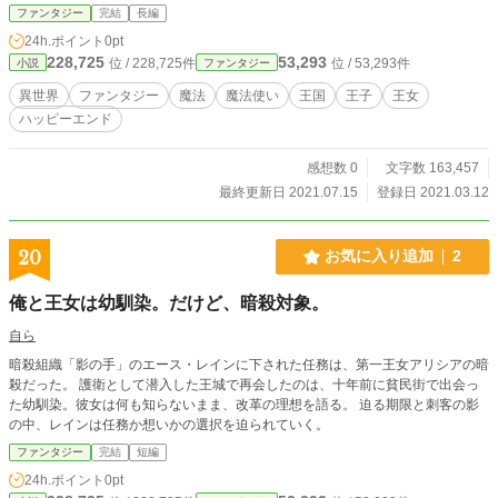
ファンタジー
完結
長編
24h.ポイント
0pt
228,725
53,293
位 / 228,725件
位 / 53,293件
小説
ファンタジー
異世界
ファンタジー
魔法
魔法使い
王国
王子
王女
ハッピーエンド
感想数 0
文字数 163,457
最終更新日 2021.07.15
登録日 2021.03.12
20
お気に入り追加
2
俺と王女は幼馴染。だけど、暗殺対象。
自ら
暗殺組織「影の手」のエース・レインに下された任務は、第一王女アリシアの暗
殺だった。 護衛として潜入した王城で再会したのは、十年前に貧民街で出会っ
た幼馴染。彼女は何も知らないまま、改革の理想を語る。 迫る期限と刺客の影
の中、レインは任務か想いかの選択を迫られていく。
ファンタジー
完結
短編
24h.ポイント
0pt