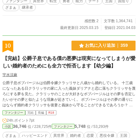
ファンタジー
異世界
転生
勇者
能力
チート
王国
国造り
細は後日ご報告致します。 是非楽しみにしていてください♪
ざまぁ
継承者
------------------------------------------ 対向車線からトラックが
飛び出してきた。 特に恐怖を感じることも無く、死んだな
と。 想像したものを具現化できたら、もっと生産性があが
感想数 2
文字数 1,364,741
るのになーー。 手から何でも出せるスキルで国を造った
最終更新日 2025.03.15
登録日 2021.04.03
り、無双したりなどの、異世界転生のありがちファンタジー
作品です。 王国？ 人外の軍勢？ 魔王？ なんでも来
い！ 力でねじ伏せてやる！ 国造りや無双する主人公が好
10
お気に入り追加
359
きな方には大変オススメの作品となっております！ -------------
----------------------------- 2021年2月24日初投稿 総閲覧数2,500,0
【完結】公爵子息である僕の悪夢は現実になってしまうが愛
00突破！ 総合ランキング最高145位 ファンタジーランキング
しい婚約者のためにも全力で拒否します【幼少編】
最高13位 トレンドランキング最高4位 ありがとうございま
す！ 本棚追加、スターありがとうございます！ おこがましい
宇水涼麻
ですが僕からのお願いですm(__)m 感想、レビュー、ページ
コメントなども頂けると 大変喜びます！ また、誤字、脱字な
公爵子息ボブバージルは伯爵令嬢クラッリサと八歳から婚約している。 十三歳
どのご指摘もお待ちしております！ Twitter→https://twitter.co
になったある日クラリッサの家に入った義妹ダリアナと恋に落ちクラリッサを蔑
m/kazuto_amaki?s=09
ろにする夢を見た。クラリッサのことが大好きなボブバージルはその夢を否定し
たいがその夢と似たような現象が起きていく。 ボブバージルはその夢の通りに
はならず婚約者クラリッサを後妻と義妹から守ることができるであろうか？ ボ
ブバージルが自分の悪夢と戦う奮闘記【幼少編】です。 以前書いたものの改定
ファンタジー
完結
長編
R18
版です。あえて改定前のものも残してあります。 起承転結は基本的に同じです
24h.ポイント
7pt
が本物の黒幕を登場させたり後妻と義妹ダリアナをダークヒロインとして強調さ
36,746
5,748
位 / 228,725件
位 / 53,293件
小説
ファンタジー
せたりしています。 改定版ですのでプロットはできているため毎日更新する予
定です。 多少ですが性を想像させるシーンがでますのでＲ18にしました。
ざまぁ
ハッピーエンド
異世界
婚約者
恋愛
悪役令嬢
王国