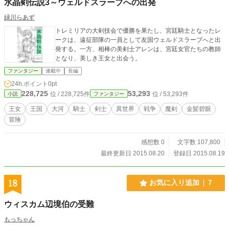
水晶剣伝説3～ウェルドスラーブへの出発
緑川らあず
トレミリアの大剣技会で優勝を果たし、宮廷騎士となったレ
ークは、遠征部隊の一員として友国ウェルドスラーブへと出
発する。一方、相棒の美剣士アレンは、宮廷女官たちの教師
となり、美しき王女と出会う。
ファンタジー
連載中
長編
24h.ポイント
0pt
228,725
53,293
位 / 228,725件
位 / 53,293件
小説
ファンタジー
王女
王国
大河
騎士
剣士
異世界
戦争
魔剣
金髪碧眼
冒険
感想数 0
文字数 107,800
最終更新日 2015.08.20
登録日 2015.08.19
18
お気に入り追加
7
ウィスカム辺境伯の受難
もっちゃん