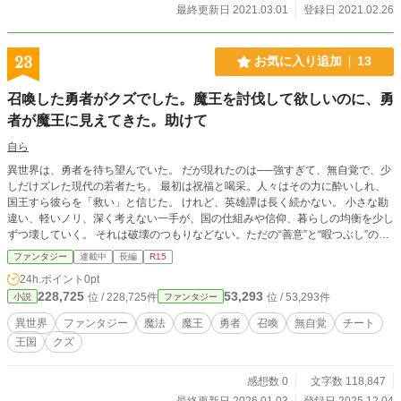
最終更新日 2021.03.01
登録日 2021.02.26
23
お気に入り追加
13
召喚した勇者がクズでした。魔王を討伐して欲しいのに、勇
者が魔王に見えてきた。助けて
自ら
異世界は、勇者を待ち望んでいた。 だが現れたのは──強すぎて、無自覚で、少
しだけズレた現代の若者たち。 最初は祝福と喝采。人々はその力に酔いしれ、
国王すら彼らを「救い」と信じた。 けれど、英雄譚は長く続かない。 小さな勘
違い、軽いノリ、深く考えない一手が、国の仕組みや信仰、暮らしの均衡を少し
ずつ壊していく。 それは破壊のつもりなどない。ただの“善意”と“暇つぶし”の延
長。 だが世界は、静かに壊れていった。 王は迷い、魔王は冷静に見つめ、民衆
ファンタジー
連載中
長編
R15
は熱狂し、やがて狂信と恐怖が入り混じる。 誰も「この結末」を望んだわけで
24h.ポイント
0pt
はないのに、歯車は止まらない。 これは、 「英雄」を信じすぎた世界の物語で
228,725
53,293
位 / 228,725件
位 / 53,293件
小説
ファンタジー
あり、 「無自覚な力」が招く悲喜劇を描く、風刺とブラックコメディの物語。
異世界
ファンタジー
魔法
魔王
勇者
召喚
無自覚
チート
王国
クズ
感想数 0
文字数 118,847
最終更新日 2026.01.03
登録日 2025.12.04