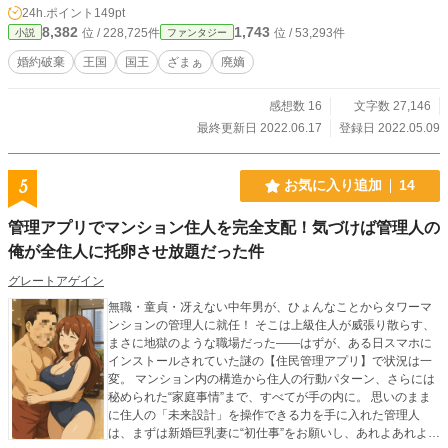
がとうございます！
24h.ポイント
149pt
8,382
1,743
位 / 228,725件
位 / 53,293件
小説
ファンタジー
婚約破棄
王国
国王
ざまぁ
廃嫡
感想数 16
文字数 27,146
最終更新日 2022.06.17
登録日 2022.05.09
5
お気に入り追加
14
管理アプリでマンション住人を完全支配！気づけば管理人の
俺が全住人に托卵させ放題だった件
グレートアゲイン
無職・童貞・冴えない中年男が、ひょんなことからタワーマ
ンションの管理人に就任！ そこは上級住人が威張り散らす、
まさに地獄のような職場だった——はずが、ある日スマホに
インストールされていた謎の【住民管理アプリ】で状況は一
変。 マンション内の構造から住人の行動パターン、さらには
秘められた“家庭事情”まで、すべてが手の内に。 思いのまま
に住人の「未来設計」を操作できる力を手に入れた管理人
は、まずは新婚巨乳妻に“初仕事”をお願いし、あれよあれよと