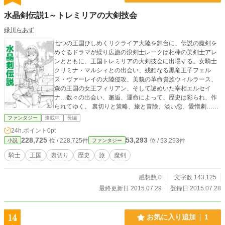
水晶剣伝説1～トレミリアの大剣技会
緑川らあず
七つの王国ひしめくリクライア大陸を舞台に、伝説の魔剣を
めぐるドラマが繰り広旅の浪剣士レークは相棒の美剣士アレ
ンとともに、王国トレミリアの大剣技会に出場する。女騎士
クリミナ・マルシィとの出会い、残酷なる黒竜王子フェル
ス・ヴァーレイの大陸侵攻、美貌の革命貴族ウィルラース、
森の王国の女王フィリアン、そして謎めいた宰相エルセイ
ナ…数々の出会い、邂逅、運命によって、歴史は彩られ、作
られてゆく。 裏切りと策略、旅と冒険、淡い恋、愛憎劇…繰
り広げられる物語はやがて、ひとつの模様を織りなしてゆ
ファンタジー
連載中
長編
く。 水晶剣の物語と、後の世の人々は知るだろう
24h.ポイント
0pt
228,725
53,293
位 / 228,725件
位 / 53,293件
小説
ファンタジー
騎士
王国
裏切り
歴史
旅
魔剣
感想数 0
文字数 143,125
最終更新日 2015.07.29
登録日 2015.07.28
14
お気に入り追加
1