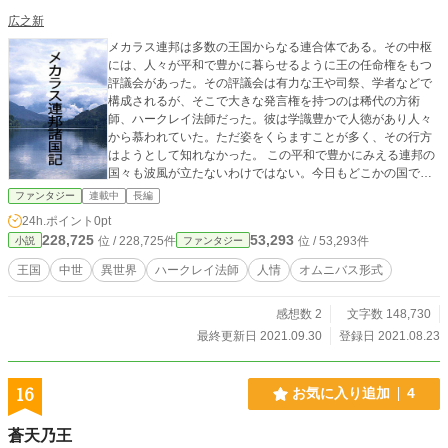
広之新
メカラス連邦は多数の王国からなる連合体である。その中枢
には、人々が平和で豊かに暮らせるように王の任命権をもつ
評議会があった。その評議会は有力な王や司祭、学者などで
構成されるが、そこで大きな発言権を持つのは稀代の方術
師、ハークレイ法師だった。彼は学識豊かで人徳があり人々
から慕われていた。ただ姿をくらますことが多く、その行方
はようとして知れなかった。 この平和で豊かにみえる連邦の
国々も波風が立たないわけではない。今日もどこかの国で
様々なことが巻き起こっていた・・・。オムニバス形式
ファンタジー
連載中
長編
24h.ポイント
0pt
228,725
53,293
位 / 228,725件
位 / 53,293件
小説
ファンタジー
王国
中世
異世界
ハークレイ法師
人情
オムニバス形式
感想数 2
文字数 148,730
最終更新日 2021.09.30
登録日 2021.08.23
16
お気に入り追加
4
蒼天乃王