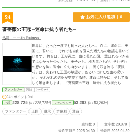
24
お気に入り追加
0
蒼薔薇の王冠 ─運命に抗う者たち─
迅司 ーーJin Tsukasa--
世界に、たった一度でも抗った人たちへ。 血に、運命に、王
国に、誓いに──それでも自由を選んだ者たちの物語を書いて
います。 舞台は、王が死に、血に濡れた国。 選ばれるべき者
ではなかった少女たち、王子たち、権力者たちが、それぞれ
の想いを胸に運命に立ち向かいます。 蒼く咲き誇る「夜狼
花」は、失われた王国の希望か、あるいは新たな血の呪い
か。 それぞれの選択が交差する時、運命は静かに、そして激
しく動き出します。 『蒼薔薇の王冠 ─運命に抗う者たち─』
血と誓い、愛と裏切り、そして自由を求める闘いの先に──
ファンタジー
完結
ｼｮｰﾄｼｮｰﾄ
あなた自身の中にも、きっと「抗う心」が灯るはず。 そんな
24h.ポイント
0pt
物語を、届けられたら嬉しいです。
228,725
53,293
位 / 228,725件
位 / 53,293件
小説
ファンタジー
ファンタジー
王国
継承
群像劇
運命
感想数 0
文字数 20,878
最終更新日 2025.04.30
登録日 2025.04.30