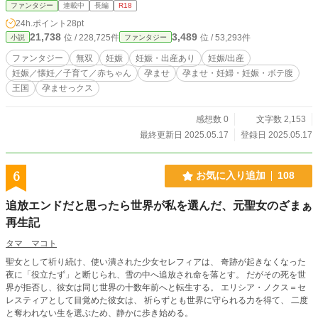
父親（仮）に！ 年寄りを追い出し、外から若くて健康な女性
ファンタジー
連載中
長編
R18
を招き入れ、少子化を止めるべく今日も奮闘中。 「このマン
24h.ポイント
28pt
ション、俺の種で未来を作る！」 ちょっとダメなおじさん
21,738
3,489
位 / 228,725件
位 / 53,293件
小説
ファンタジー
の、管理人無双ハーレム計画、始まります！
ファンタジー
無双
妊娠
妊娠・出産あり
妊娠/出産
妊娠／懐妊／子育て／赤ちゃん
孕ませ
孕ませ・妊婦・妊娠・ボテ腹
王国
孕ませっクス
感想数 0
文字数 2,153
最終更新日 2025.05.17
登録日 2025.05.17
6
お気に入り追加
108
追放エンドだと思ったら世界が私を選んだ、元聖女のざまぁ
再生記
タマ マコト
聖女として祈り続け、使い潰された少女セレフィアは、 奇跡が起きなくなった
夜に「役立たず」と断じられ、雪の中へ追放され命を落とす。 だがその死を世
界が拒否し、彼女は同じ世界の十数年前へと転生する。 エリシア・ノクス＝セ
レスティアとして目覚めた彼女は、 祈らずとも世界に守られる力を得て、 二度
と奪われない生を選ぶため、静かに歩き始める。