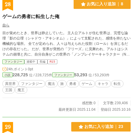
28
お気に入り追加
8
ゲームの勇者に転生した俺
自ら
目が覚めたとき、世界は静止していた。 主人公アルトが住む世界は、完璧な論
理「影の公理（シャドウ・アキシオム）」によって支配された、感情を持たない
機械的な場所。 全てが定められ、人々は与えられた役割（ロール）を演じるだ
けの存在だった。 だが、世界が突然の「フリーズ」に見舞われ、アルトはシス
テムの崩壊と共に、自分自身がこの世界の「ノンプレイヤーキャラクター（NP
C）」であるという真実に直面する。 彼は、運命づけられたプログラムを拒絶
ファンタジー
連載中
長編
R15
し、システムから弾き出された唯一の「エラーコード」として覚醒した。 アル
24h.ポイント
0pt
トの目の前に現れた、世界の管理者（ガーディアン）を名乗る謎の存在は告げ
228,725
53,293
位 / 228,725件
位 / 53,293件
小説
ファンタジー
る。 「この世界は、もう一度動き出すための鍵となる『不完全な愛の公理』を
必要としている。 それを見つけ、世界を上書きしろ」 アルトの使命は、世界の
異世界
ファンタジー
魔法
旅
勇者
ゲーム
キャラ
転生
システムがエラーと見なした、不完全な感情を宿した3人の特殊なNPCたち——
王国
魔王
愛のバグコード——を探し出し、彼らを仲間とすること。 これは、自身が機械
仕掛けの歯車（NPC）であることを知りながら、最も非論理的で美しい「愛の
証明」を選んだ、孤独な叛逆者の物語である。 定められた終焉を拒否し、アル
感想数 0
文字数 239,406
トは世界を救うために、自らの運命と、冷たい公理に抗う。
最終更新日 2025.11.04
登録日 2025.10.16
29
お気に入り追加
23