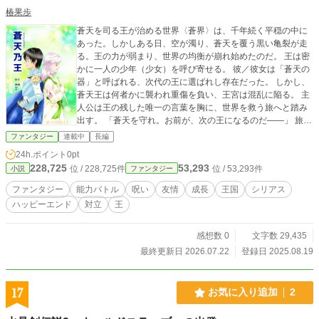
椿果歩
蒼天を司る王が治める世界〈蒼界〉は、千年続く平穏の中に
あった。しかしある日、空が濁り、蒼天を覆う黒い亀裂が走
る。王の力が弱まり、世界の均衡が崩れ始めたのだ。 王は密
かに一人の少年（少女）を呼び寄せる。 彼／彼女は「蒼天の
器」と呼ばれる、次代の王に選ばれし存在だった。 しかし、
蒼天王は何者かに襲われ重傷を負い、王宮は混乱に陥る。 主
人公は王の残した唯一の言葉を胸に、世界を救う旅へと踏み
出す。 「蒼天を守れ。お前が、次の王になるのだ――」 旅の
途中で出会う仲間、裏切り、そして自分の出生の秘密。 やが
ファンタジー
連載中
長編
て主人公は、蒼天を濁らせる“黒天”の正体と、王の失墜に隠さ
24h.ポイント
0pt
れた真実に辿り着く。 蒼天を取り戻すため、主人公は運命と
228,725
53,293
位 / 228,725件
位 / 53,293件
小説
ファンタジー
向き合い、 “王になる”か、“王を壊す”かの選択を迫られる。
世界の空を救う戦いが、今始まる。
ファンタジー
能力バトル
呪い
友情
成長
王国
シリアス
ハッピーエンド
対立
王
感想数 0
文字数 29,435
最終更新日 2026.07.22
登録日 2025.08.19
17
お気に入り追加
2