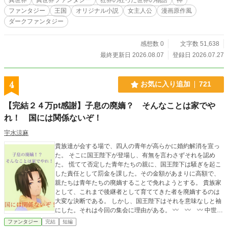
ファンタジー
王国
オリジナル小説
女主人公
漫画原作風
ダークファンタジー
感想数 0
文字数 51,638
最終更新日 2026.08.07
登録日 2026.07.27
4
お気に入り追加
721
【完結２４万pt感謝】子息の廃嫡？ そんなことは家でや
れ！ 国には関係ないぞ！
宇水涼麻
貴族達が会する場で、四人の青年が高らかに婚約解消を宣っ
た。 そこに国王陛下が登場し、有無を言わさずそれを認め
た。 慌てて否定した青年たちの親に、国王陛下は騒ぎを起こ
した責任として罰金を課した。その金額があまりに高額で、
親たちは青年たちの廃嫡することで免れようとする。 貴族家
として、これまで後継者として育ててきた者を廃嫡するのは
大変な決断である。 しかし、国王陛下はそれを意味なしと袖
にした。それは今回の集会に理由がある。 〰️ 〰️ 〰️ 中世ヨ
ーロッパ風の婚約破棄物語です。 完結しました。いつもあり
ファンタジー
完結
短編