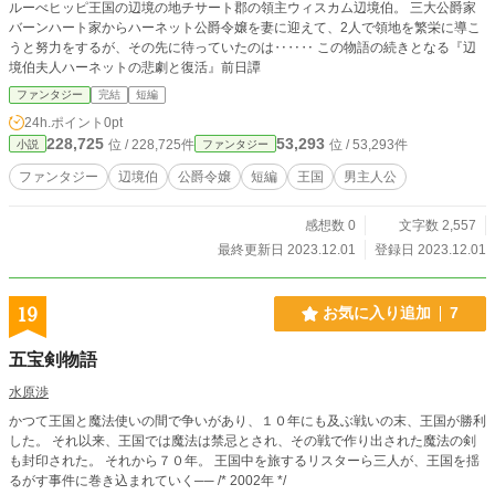
ルーべヒッピ王国の辺境の地チサート郡の領主ウィスカム辺境伯。 三大公爵家
バーンハート家からハーネット公爵令嬢を妻に迎えて、2人で領地を繁栄に導こ
うと努力をするが、その先に待っていたのは‥‥‥ この物語の続きとなる『辺
境伯夫人ハーネットの悲劇と復活』前日譚
ファンタジー
完結
短編
24h.ポイント
0pt
228,725
53,293
位 / 228,725件
位 / 53,293件
小説
ファンタジー
ファンタジー
辺境伯
公爵令嬢
短編
王国
男主人公
感想数 0
文字数 2,557
最終更新日 2023.12.01
登録日 2023.12.01
19
お気に入り追加
7
五宝剣物語
水原渉
かつて王国と魔法使いの間で争いがあり、１０年にも及ぶ戦いの末、王国が勝利
した。 それ以来、王国では魔法は禁忌とされ、その戦で作り出された魔法の剣
も封印された。 それから７０年。 王国中を旅するリスターら三人が、王国を揺
るがす事件に巻き込まれていく── /* 2002年 */