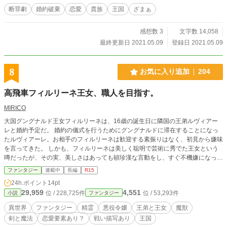
断罪劇
婚約破棄
恋愛
貴族
王国
ざまぁ
感想数 3
文字数 14,058
最終更新日 2021.05.09
登録日 2021.05.09
8
お気に入り追加
204
高飛車フィルリーネ王女、職人を目指す。
MIRICO
大国グングナルド王女フィルリーネは、16歳の誕生日に隣国の王弟ルヴィアー
レと婚約予定だ。 婚約の儀式を行うためにグングナルドに滞在することになっ
たルヴィアーレ。お相手のフィルリーネは歓迎する素振りはなく、初見から嫌味
を言ってきた。 しかも、フィルリーネは美しく聡明で芸術に秀でた王女という
噂だったが、その実、美しさはあっても頓珍漢な言動をし、すぐ不機嫌になって
部屋に引き籠もる勘違い王女だった。 対して、ルヴィアーレは噂通り美青年で
ファンタジー
連載中
長編
R15
文武両道。魔導に長けた完璧な男。 二人の性格が合うはずがない。フィルリー
24h.ポイント
14pt
ネは会うたび偉そうにして、おかしな言動をしてくる。 しかし、そこに意味が
29,959
4,551
位 / 228,725件
位 / 53,293件
小説
ファンタジー
あるとは、ルヴィアーレも気付かなかった。 言うべきではない内情をペラペラ
と喋ってくれればありがたい。ルヴィアーレは気楽な相手だと思っていたが、フ
異世界
ファンタジー
精霊
悪役令嬢
王弟と王女
魔獣
ィルリーネの勘違いな行動がルヴィアーレに違和感を覚えさせる。 彼女は本当
剣と魔法
恋愛要素あり？
戦い描写あり
王国
に愚かで、何もできない、王に従順な王女なのだろうか？ 突然城に現れる魔