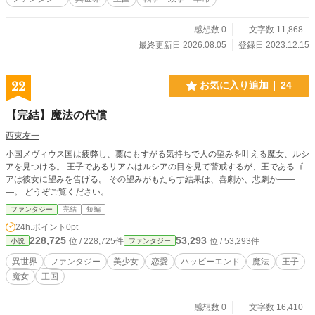
感想数 0
文字数 11,868
最終更新日 2026.08.05
登録日 2023.12.15
22
お気に入り追加
24
【完結】魔法の代償
西東友一
小国メヴィウス国は疲弊し、藁にもすがる気持ちで人の望みを叶える魔女、ルシ
アを見つける。 王子であるリアムはルシアの目を見て警戒するが、王であるゴ
アは彼女に望みを告げる。 その望みがもたらす結果は、喜劇か、悲劇か――
―。 どうぞご覧ください。
ファンタジー
完結
短編
24h.ポイント
0pt
228,725
53,293
位 / 228,725件
位 / 53,293件
小説
ファンタジー
異世界
ファンタジー
美少女
恋愛
ハッピーエンド
魔法
王子
魔女
王国
感想数 0
文字数 16,410