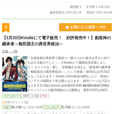
獣。独裁者グングナルド王に粛清される者たち。 精霊の恩恵を受けているこの
世界。大国グングナルドでは精霊が減り始めていた。その原因が独裁を敷いてい
感想数 5
文字数 1,238,303
る王だと、誰が気付いているだろうか。 この国は異常だ。 そんな中、フィルリ
最終更新日 2024.05.18
登録日 2021.04.08
ーネの引き籠もり部屋に入り込むことに成功し、ルヴィアーレは驚愕した。 こ
の部屋は、なんだ？ 念の為R15です。 更新不定期。修正は誤字脱字等です。小
説家になろう様で連載中。
9
お気に入り追加
351
【3月20日Kindleにて電子販売！ 好評発売中！】創造神の
継承者～無双国主の異世界統治～
天樹 一翔
『生産性厨が異世界で国造り～授けられた能力は手から何で
も出せる能力でした～』がkindleにて書籍化決定致しまし
た！ タイトルを一新し、加筆修正を加えた『創造神の継承者
～無双国主の異世界統治～』として登場！ 販売日は3月20日
となっております！ Kindle Unlimitedの規約により、冒頭か
らノアとの戦闘まで非公開となります。 販売ページは下記と
なります👏 https://amzn.asia/d/6DLKI95 ■創継初版販売開始
キャンペーン♪ ☑販売開始から2週間は、通常550円を99円の
特大セール！ ☑3月末までに、kindleのレビューコメントを書
ファンタジー
連載中
長編
R15
いてくれた方には、先着順で1,000円分のAmazonギフト券を
24h.ポイント
7pt
プレゼント。Xアカウント(旧Twitter)をフォローしたうえでD
36,746
5,748
位 / 228,725件
位 / 53,293件
小説
ファンタジー
Mで連絡下さい。下記がXアカウント(旧Twitter)です。 URL
https://x.com/kazuto_amaki 検索ID kazuto_amaki その他詳