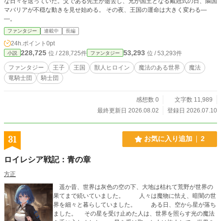
な日々を送っていた。父である先王が逝去し、兄が国王となる戴冠式の日、隣国
マバリアが不穏な動きを見せ始める。 その夜、王国の運命は大きく変わる―
―。
ファンタジー
連載中
長編
24h.ポイント
0pt
228,725
53,293
位 / 228,725件
位 / 53,293件
小説
ファンタジー
ファンタジー
王子
王国
獣人ヒロイン
魔法のある世界
魔法
竜騎士団
騎士団
感想数 0
文字数 11,989
最終更新日 2026.08.02
登録日 2026.07.10
31
お気に入り追加
2
ロイレシア戦記：青の章
方正
遥か昔、世界は灰色の空の下、大地は枯れて荒野が世界の
果てまで続いていました。 人々は魔物に怯え、暗闇の世
界を細々と暮らしていました。 ある日、空から星が落ち
ました。 その星を受け止めた人は、世界を照らす光の魔法