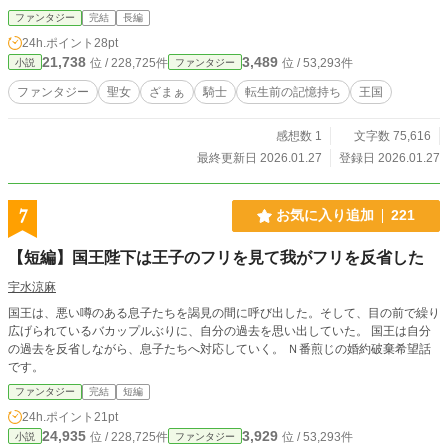
ファンタジー
完結
長編
24h.ポイント
28pt
21,738
3,489
位 / 228,725件
位 / 53,293件
小説
ファンタジー
ファンタジー
聖女
ざまぁ
騎士
転生前の記憶持ち
王国
感想数 1
文字数 75,616
最終更新日 2026.01.27
登録日 2026.01.27
7
お気に入り追加
221
【短編】国王陛下は王子のフリを見て我がフリを反省した
宇水涼麻
国王は、悪い噂のある息子たちを謁見の間に呼び出した。そして、目の前で繰り
広げられているバカップルぶりに、自分の過去を思い出していた。 国王は自分
の過去を反省しながら、息子たちへ対応していく。 Ｎ番煎じの婚約破棄希望話
です。
ファンタジー
完結
短編
24h.ポイント
21pt
24,935
3,929
位 / 228,725件
位 / 53,293件
小説
ファンタジー