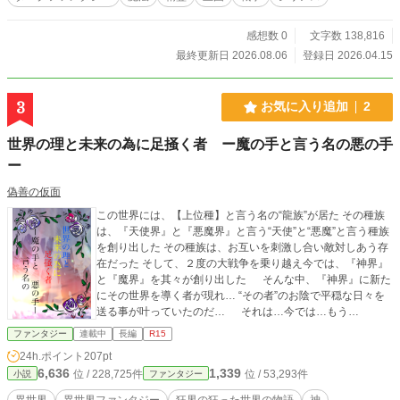
感想数 0
文字数 138,816
最終更新日 2026.08.06
登録日 2026.04.15
3
お気に入り追加
2
世界の理と未来の為に足掻く者 ー魔の手と言う名の悪の手
ー
偽善の仮面
この世界には、【上位種】と言う名の“龍族”が居た その種族
は、『天使界』と『悪魔界』と言う“天使”と“悪魔”と言う種族
を創り出した その種族は、お互いを刺激し合い敵対しあう存
在だった そして、２度の大戦争を乗り越え今では、『神界』
と『魔界』を其々が創り出した そんな中、『神界』に新た
にその世界を導く者が現れ… “その者”のお陰で平穏な日々を
送る事が叶っていたのだ… それは…今では…もう…
ファンタジー
連載中
長編
R15
24h.ポイント
207pt
6,636
1,339
位 / 228,725件
位 / 53,293件
小説
ファンタジー
異世界
異世界ファンタジー
狂界の狂った世界の物語
神