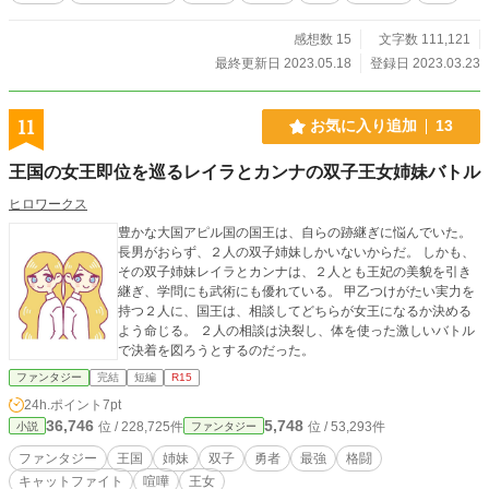
感想数 15
文字数 111,121
最終更新日 2023.05.18
登録日 2023.03.23
11
お気に入り追加
13
王国の女王即位を巡るレイラとカンナの双子王女姉妹バトル
ヒロワークス
豊かな大国アピル国の国王は、自らの跡継ぎに悩んでいた。
長男がおらず、２人の双子姉妹しかいないからだ。 しかも、
その双子姉妹レイラとカンナは、２人とも王妃の美貌を引き
継ぎ、学問にも武術にも優れている。 甲乙つけがたい実力を
持つ２人に、国王は、相談してどちらが女王になるか決める
よう命じる。 ２人の相談は決裂し、体を使った激しいバトル
で決着を図ろうとするのだった。
ファンタジー
完結
短編
R15
24h.ポイント
7pt
36,746
5,748
位 / 228,725件
位 / 53,293件
小説
ファンタジー
ファンタジー
王国
姉妹
双子
勇者
最強
格闘
キャットファイト
喧嘩
王女