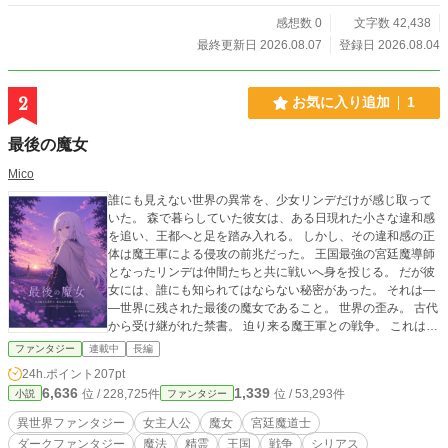
感想数 0
文字数 42,438
最終更新日 2026.08.07
登録日 2026.08.04
2
お気に入り追加
1
最後の魔女
Mico
誰にも見えない世界の異常を、少女リンデだけが感じ取って
いた。 森で暮らしていた彼女は、ある日現れた小さな違和感
を追い、王都へと足を踏み入れる。 しかし、その違和感の正
体は魔王軍による侵攻の前兆だった。 王国最強の宮廷魔導師
となったリンデは仲間たちと共に戦いへ身を投じる。 だが彼
女には、誰にも知られてはならない秘密があった。 それは―
―世界に残された最後の魔女であること。 世界の歪み。 古代
から受け継がれた禁書。 迫り来る魔王軍との戦争。 これは、
滅びゆく世界の運命を背負った少女の物語。
ファンタジー
連載中
長編
24h.ポイント
207pt
6,636
1,339
位 / 228,725件
位 / 53,293件
小説
ファンタジー
異世界ファンタジー
女主人公
魔女
宮廷魔道士
ダークファンタジー
魔法
精霊
王国
戦争
シリアス