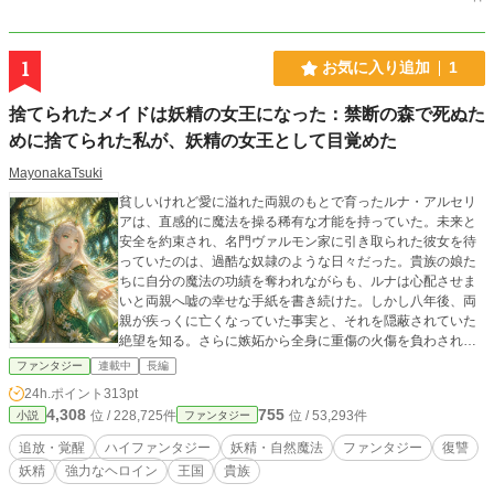
1
お気に入り追加
1
捨てられたメイドは妖精の女王になった：禁断の森で死ぬた
めに捨てられた私が、妖精の女王として目覚めた
MayonakaTsuki
貧しいけれど愛に溢れた両親のもとで育ったルナ・アルセリ
アは、直感的に魔法を操る稀有な才能を持っていた。未来と
安全を約束され、名門ヴァルモン家に引き取られた彼女を待
っていたのは、過酷な奴隷のような日々だった。貴族の娘た
ちに自分の魔法の功績を奪われながらも、ルナは心配させま
いと両親へ嘘の幸せな手紙を書き続けた。しかし八年後、両
親が疾っくに亡くなっていた事実と、それを隠蔽されていた
絶望を知る。さらに嫉妬から全身に重傷の火傷を負わされた
彼女は、ゴミのように禁忌の森へと捨てられた。だが、貴族
ファンタジー
連載中
長編
たちが知らなかったのは――その深い森の奥に潜むのは怪物
24h.ポイント
313pt
ではなく、千年の時を超えて真の女王の帰還を待つ妖精たち
4,308
755
位 / 228,725件
位 / 53,293件
小説
ファンタジー
の王国だったということだ。
追放・覚醒
ハイファンタジー
妖精・自然魔法
ファンタジー
復讐
妖精
強力なヘロイン
王国
貴族