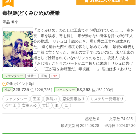
26
お気に入り追加
4
毒視姫(どくみひめ)の憂鬱
翠晶 瓈李
「どくみひめ」わたしは王宮でそう呼ばれていた……。 毒を
視、毒を嗅ぎ、毒を解し、毒が効かない身体を持つ姫が主人
公の物語。 リシュは十歳のとき、母と共に王宮を追放され
た。 遠く離れた西の辺境で暮らし始めて八年。 最愛の母親も
二年前に亡くなった。 前王の実子ではないのに、未だ王家の
姫として除籍されていないリシュのもとに、後見人である
「おじ様」ことラスバートが二年振りに来訪しリシュに告げ
る。 「王が君を御所望だ、毒視姫……」 理由は多々ありなが
らも、半ば強引に、ラスバートはリシュを連れ王宮へ帰還す
ファンタジー
連載中
長編
R15
る。 そこでリシュを待っていたのは、前王亡き後、十一歳で
24h.ポイント
0pt
即位してから四年。十五歳になったばかりの少年王、ロキル
228,725
53,293
位 / 228,725件
位 / 53,293件
小説
ファンタジー
トだった。 魔性王との異名を持つロキルトは、リシュに告げ
る。 「更なる魔性の力を、我に与えよ……」 伝説の魔花【サ
ファンタジー
王国
異能力
恋愛要素あり
ミステリー要素有り
リュウス】に宿る魔性の力に繋がる体質を持つリシュを、自
少年王
女主人公
宮廷
血
毒
分の支配下に置きたがるロキルト。 最初は反感だらけだった
リシュも、彼の意外な一面に触れ、王宮で亡き母の残した想
いや真実に触れていくうちに、いつしかロキルトのことも気
感想数 0
文字数 74,985
になり始めて……。
最終更新日 2024.08.28
登録日 2024.07.30