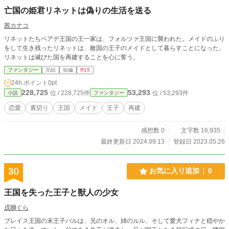
亡国の姫君リネットは偽りの生活を送る
茜カナコ
リネットたちペアデ王国の王一家は、フォルツァ王国に襲われた。メイドのふり
をして生き残ったリネットは、敵国の王子のメイドとして暮らすことになった。
リネットは滅びた国を再建することを心に誓う。
ファンタジー
完結
短編
R15
24h.ポイント
0pt
228,725
53,293
位 / 228,725件
位 / 53,293件
小説
ファンタジー
恋愛
裏切り
王国
メイド
王子
再建
感想数 0
文字数 16,935
最終更新日 2024.09.13
登録日 2023.05.26
30
お気に入り追加
0
王国を失った王子と獣人の少女
戌獅ぐら
ブレイス王国の末王子バルは、兄のオル、姉のルル、そして愛犬フィナと穏やか