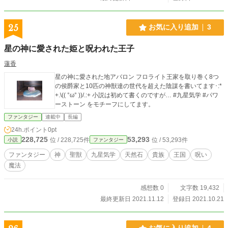
25
お気に入り追加
3
星の神に愛された姫と呪われた王子
蓮香
星の神に愛された地アバロン フロライト王家を取り巻く8つ
の侯爵家と10匹の神獣達の世代を超えた陰謀を書いてます･:*
+.\(( °ω° ))/.:+ 小説は初めて書くのですが… #九星気学 #パワ
ーストーン をモチーフにしてます。
ファンタジー
連載中
長編
24h.ポイント
0pt
228,725
53,293
位 / 228,725件
位 / 53,293件
小説
ファンタジー
ファンタジー
神
聖獣
九星気学
天然石
貴族
王国
呪い
魔法
感想数 0
文字数 19,432
最終更新日 2021.11.12
登録日 2021.10.21