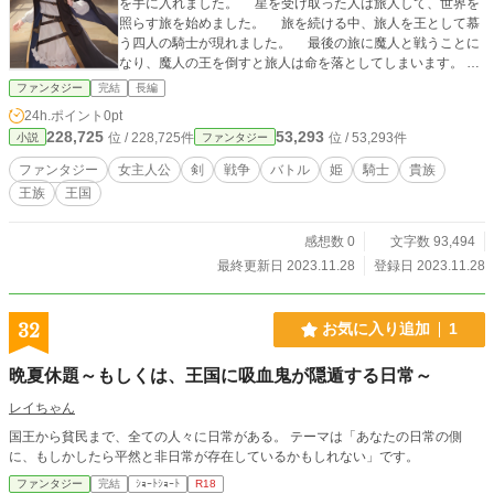
を手に入れました。 星を受け取った人は旅人して、世界を
照らす旅を始めました。 旅を続ける中、旅人を王として慕
う四人の騎士が現れました。 最後の旅に魔人と戦うことに
なり、魔人の王を倒すと旅人は命を落としてしまいます。
旅人は四人の騎士達と誓いを立てることになります。 世界
ファンタジー
完結
長編
を照らし続ける事を旅人は約束しました。 騎士達は4つの
24h.ポイント
0pt
方角を向いて、大地を守る事を約束しました。
228,725
53,293
位 / 228,725件
位 / 53,293件
小説
ファンタジー
ファンタジー
女主人公
剣
戦争
バトル
姫
騎士
貴族
王族
王国
感想数 0
文字数 93,494
最終更新日 2023.11.28
登録日 2023.11.28
32
お気に入り追加
1
晩夏休題～もしくは、王国に吸血鬼が隠遁する日常～
レイちゃん
国王から貧民まで、全ての人々に日常がある。 テーマは「あなたの日常の側
に、もしかしたら平然と非日常が存在しているかもしれない」です。
ファンタジー
完結
ｼｮｰﾄｼｮｰﾄ
R18