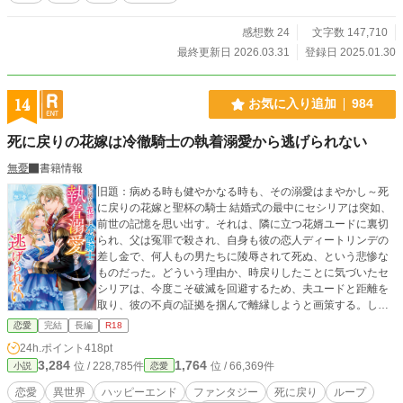
ーと知り合う前に死に戻ったらしい。 もう二度とあのような
辛い思いはしたくないフローラは、一度目の人生の失敗を生
感想数 24
文字数 147,710
かしてエドガーとの結婚を避けようとする。 ※完結したので
最終更新日 2026.03.31
登録日 2025.01.30
感想欄を開けてます(お返事はゆっくりになるかもです…！)
独自の世界観ですので、設定など大目に見ていただけると助
かります。
14
お気に入り追加
984
死に戻りの花嫁は冷徹騎士の執着溺愛から逃げられない
無憂
書籍情報
旧題：病める時も健やかなる時も、その溺愛はまやかし～死
に戻りの花嫁と聖杯の騎士 結婚式の最中にセシリアは突如、
前世の記憶を思い出す。それは、隣に立つ花婿ユードに裏切
られ、父は冤罪で殺され、自身も彼の恋人ディートリンデの
差し金で、何人もの男たちに陵辱されて死ぬ、という悲惨な
ものだった。どういう理由か、時戻りしたことに気づいたセ
シリアは、今度こそ破滅を回避するため、夫ユードと距離を
取り、彼の不貞の証拠を掴んで離縁しようと画策する。しか
し、ユードの方はセシリアの態度に不満を覚えて、グイグイ
恋愛
完結
長編
R18
距離を詰めてくるのだが……。 ＊魔法はかなりご都合主義で
24h.ポイント
418pt
す。 ＊番外編を投稿します。R18部分には＊印をつけまし
3,284
1,764
位 / 228,785件
位 / 66,369件
小説
恋愛
た。前世のヒーローはクズ仕様となっておりますので、クズ
ヒーローが許容できない方はご注意ください。
恋愛
異世界
ハッピーエンド
ファンタジー
死に戻り
ループ