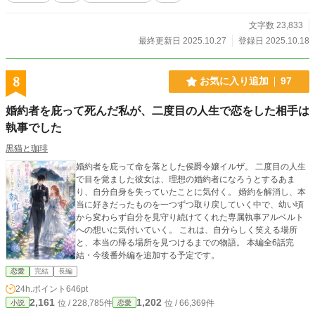
文字数 23,833
最終更新日 2025.10.27
登録日 2025.10.18
8
お気に入り追加
97
婚約者を庇って死んだ私が、二度目の人生で恋をした相手は
執事でした
黒猫と珈琲
婚約者を庇って命を落とした侯爵令嬢イルザ。 二度目の人生
で目を覚ました彼女は、理想の婚約者になろうとするあま
り、自分自身を失っていたことに気付く。 婚約を解消し、本
当に好きだったものを一つずつ取り戻していく中で、幼い頃
から変わらず自分を見守り続けてくれた専属執事アルベルト
への想いに気付いていく。 これは、自分らしく笑える場所
と、本当の帰る場所を見つけるまでの物語。 本編全6話完
結・今後番外編を追加する予定です。
恋愛
完結
長編
24h.ポイント
646pt
2,161
1,202
位 / 228,785件
位 / 66,369件
小説
恋愛