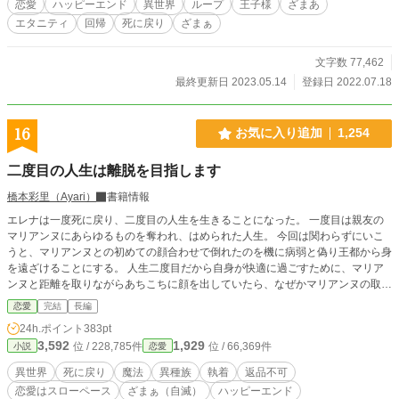
恋愛
ハッピーエンド
異世界
ループ
王子様
ざまあ
エタニティ
回帰
死に戻り
ざまぁ
文字数 77,462
最終更新日 2023.05.14
登録日 2022.07.18
16
お気に入り追加
1,254
二度目の人生は離脱を目指します
橋本彩里（Ayari）
書籍情報
エレナは一度死に戻り、二度目の人生を生きることになった。 一度目は親友の
マリアンヌにあらゆるものを奪われ、はめられた人生。 今回は関わらずにいこ
うと、マリアンヌとの初めての顔合わせで倒れたのを機に病弱と偽り王都から身
を遠ざけることにする。 人生二度目だから自身が快適に過ごすために、マリア
ンヌと距離を取りながらあちこちに顔を出していたら、なぜかマリアンヌの取り
巻き男性、死に戻り前は髪色で呼んでいた五人、特に黒いのがしつこっ、……男
恋愛
完結
長編
たちが懐いてきて。 一度目の人生は何が起っていたのか。 今度こそ平穏にいき
24h.ポイント
383pt
たいエレナだがいつの間にか渦中に巻き込まれ――。 ※第14回ネット小説大賞
3,592
1,929
位 / 228,785件
位 / 66,369件
小説
恋愛
に入賞いたしました～！ また具体的に進みましたらご報告いたします。 応援、
お付き合いいただきありがとうございます！！！！
異世界
死に戻り
魔法
異種族
執着
返品不可
恋愛はスローペース
ざまぁ（自滅）
ハッピーエンド