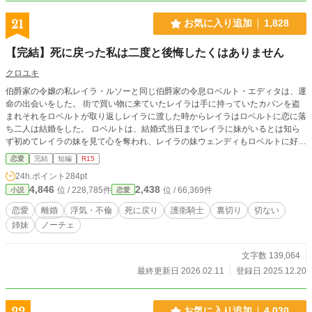
21
お気に入り追加
1,828
【完結】死に戻った私は二度と後悔したくはありません
クロユキ
伯爵家の令嬢の私レイラ・ルソーと同じ伯爵家の令息ロベルト・エディタは、運
命の出会いをした。 街で買い物に来ていたレイラは手に持っていたカバンを盗
まれそれをロベルトが取り返しレイラに渡した時からレイラはロベルトに恋に落
ち二人は結婚をした。 ロベルトは、結婚式当日までレイラに妹がいるとは知ら
ず初めてレイラの妹を見て心を奪われ、レイラの妹ウェンディもロベルトに好意
を持ち二人はレイラに隠れて会うようになった…レイラは二人の仲を知らなかっ
恋愛
完結
短編
R15
た…… 誤字脱字があります。更新が不定期ですが、よろしくお願いします。
24h.ポイント
284pt
4,846
2,438
位 / 228,785件
位 / 66,369件
小説
恋愛
恋愛
離婚
浮気・不倫
死に戻り
護衛騎士
裏切り
切ない
姉妹
ノーチェ
文字数 139,064
最終更新日 2026.02.11
登録日 2025.12.20
22
お気に入り追加
4,030