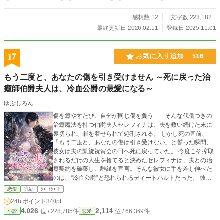
感想数 12
文字数 223,182
最終更新日 2026.02.11
登録日 2025.11.01
17
お気に入り追加
516
もう二度と、あなたの傷を引き受けません ～死に戻った治
癒師伯爵夫人は、冷血公爵の最愛になる～
ゆぷしろん
傷を癒やすたび、自分が同じ傷を負う――そんな代償つきの
治癒魔法を持つ伯爵夫人セレフィナは、夫を救い続けた末に
裏切られ、罪を着せられて処刑される。 しかし死の直前、
「もう二度と、あなたの傷は引き受けない」と誓った瞬間、
彼女は夫の凱旋祝賀会の日へ死に戻っていた。 今度こそ搾取
されるだけの人生を捨てると決めたセレフィナは、夫との治
癒契約を破棄し、離縁を宣言。そんな彼女に手を差し伸べた
のは、“冷血公爵”と恐れられるディートハルトだった。 彼が
求めたのは命を削る奇跡ではなく、治癒師としての知識と才
恋愛
完結
ｼｮｰﾄｼｮｰﾄ
能。北辺境で広がる奇病を調査する中で、セレフィナは研究
24h.ポイント
340pt
者として認められ、本当の居場所と誠実な愛を見つけてい
4,026
2,114
位 / 228,785件
位 / 66,369件
小説
恋愛
く。 搾取の愛を捨てた治癒師伯爵夫人が、自分の人生を取り