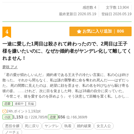
感想数 4
文字数 13,904
最終更新日 2026.05.19
登録日 2026.05.19
4
お気に入り追加
806
一途に愛した1周目は殺されて終わったので、2周目は王子
様を嫌いたいのに、なぜか婚約者がヤンデレ化して離してく
れません！
夢咲 アメ
「君の愛が煩わしいんだ」 婚約者である王太子の冷たい言葉に、私の心は砕け
散った。 それから間もなく、私は謎の襲撃者に命を奪われ死んだ――はずだっ
た。 死の間際に見えたのは、絶望に顔を歪ませ、私の名を叫びながら駆け寄る
彼の姿。 ​……けれど、次に目を覚ました時、私は18歳の自分に戻っていた。 ​
「今世こそ、彼を愛するのを辞めよう」 そう決意して距離を置く私。しかし、1
周目であれほど冷酷だった彼は、なぜか焦ったように私を追いかけ、甘い言葉で
恋愛
連載中
長編
縛り付けようとしてきて……？ ​「どこへ行くつもり？ 君が愛してくれるまで、
24h.ポイント
1,192pt
僕は君を離さないよ」 ​不器用すぎて愛を間違えたヤンデレ王子×今世こそ静かに
1,153
656
位 / 228,785件
位 / 66,369件
小説
恋愛
暮らしたい令嬢。 死から始まる、執着愛の二周目が幕を開ける！
悪役令嬢
死に戻り
ヤンデレ
執着
婚約破棄
女主人公
ノーチェ