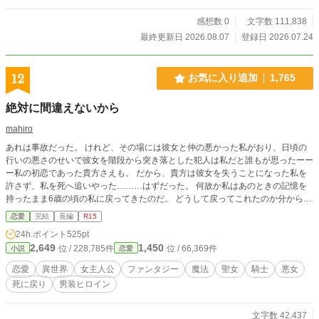
感想数 0
文字数 111,838
最終更新日 2026.08.07
登録日 2026.07.24
12
お気に入り追加
1,765
絶対に間違えないから
mahiro
あれは事故だった。 けれど、その場には彼女と仲の悪かった私がおり、日頃の
行いの悪さのせいで彼女を階段から突き落とした犯人は私だと誰もが思ったーー
ー私の初恋であった貴方さえも。 だから、貴方は彼女を失うことになった私を
許さず、私を死へ追いやった………はずだった。 何故か私はあのときの記憶を
持ったまま6歳の頃の私に戻ってきたのだ。 どうして戻ってこれたのか分からな
いが、このチャンスを逃すわけにはいかない。 私はもう彼らとは出会わず、日
恋愛
完結
長編
R15
頃の行いの悪さを見直し、平穏な生活を目指す！そう決めたはずなのに...……。
24h.ポイント
525pt
2,649
1,450
位 / 228,785件
位 / 66,369件
小説
恋愛
恋愛
異世界
女主人公
ファンタジー
魔法
聖女
騎士
悪女
死に戻り
男装ヒロイン
文字数 42,437