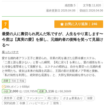
傷つき死を選んだ令嬢が、もう一度与えられた春の中で、自
分の気持ちと向き合いながら、本当に大切にしてくれる人を
感想数 5
文字数 11,820
選び直して幸せになるまでのやり直し恋愛譚。 「今度こそ、
最終更新日 2026.04.06
登録日 2026.04.06
私は自分で選ぶ」 毒を飲んだ令嬢は、二度目の人生でようや
く知る。幸せとは、誰かに選ばれることではなく、自分を大
切にしてくれる人を、自分の意志で選び取ることなのだと。
7
お気に入り追加
246
最愛の人に裏切られ死んだ私ですが、人生をやり直します〜
今度は【真実の愛】を探し、元婚約者の後悔を笑って見届け
る〜
腐ったバナナ
愛する婚約者アラン王子に裏切られ、非業の死を遂げた公爵令嬢エステル。
「二度と誰も愛さない」と誓った瞬間、【死に戻り】を果たし、愛の感情を失っ
た冷徹な復讐者として覚醒する。 エステルの標的は、自分を裏切った元婚約者
と仲間たち。彼女は未来の知識を武器に、王国の影の支配者ノア宰相と接触。
「私の知性を利用し、絶対的な庇護を」と、大胆な契約結婚を持ちかける。
恋愛
完結
長編
24h.ポイント
688pt
2,000
1,116
位 / 228,785件
位 / 66,369件
小説
恋愛
異世界
恋愛
ファンタジー
死に戻り
ざまぁ要素あり
溺愛
契約結婚
令嬢
ハッピーエンド
後悔