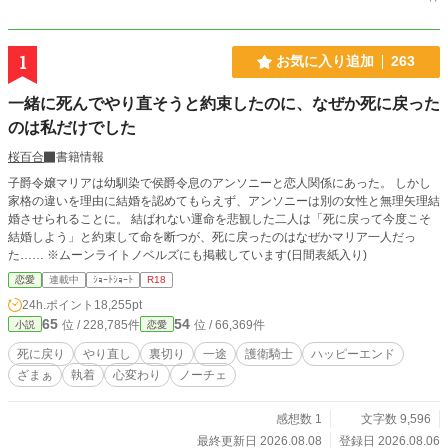
1
お気に入り追加
263
一緒に死んでやり直そうと約束したのに、なぜか死に戻った
のは私だけでした
桜百合
書籍情報
子爵令嬢マリアは幼馴染で侯爵令息のアンソニーと恋人関係にあった。 しかし
家格の違いを理由に結婚を認めてもらえず、アンソニーは別の女性と無理矢理結
婚させられることに。 結ばれない運命を悲観した二人は「死に戻って今度こそ
結婚しよう」と約束して命を断つが、死に戻ったのはなぜかマリア一人だっ
た…… ※ムーンライトノベルズにも掲載しています(日間表紙入り)
恋愛
連載中
ｼｮｰﾄｼｮｰﾄ
R18
24h.ポイント
18,255pt
65
54
位 / 228,785件
位 / 66,369件
小説
恋愛
死に戻り
やり直し
裏切り
一途
護衛騎士
ハッピーエンド
ざまぁ
執着
心変わり
ノーチェ
感想数 1
文字数 9,596
最終更新日 2026.08.08
登録日 2026.08.06