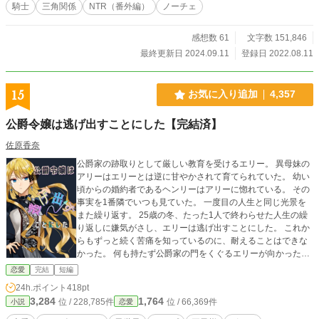
騎士
三角関係
NTR（番外編）
ノーチェ
感想数 61
文字数 151,846
最終更新日 2024.09.11
登録日 2022.08.11
15
お気に入り追加
4,357
公爵令嬢は逃げ出すことにした【完結済】
佐原香奈
公爵家の跡取りとして厳しい教育を受けるエリー。 異母妹の
アリーはエリーとは逆に甘やかされて育てられていた。 幼い
頃からの婚約者であるヘンリーはアリーに惚れている。 その
事実を1番隣でいつも見ていた。 一度目の人生と同じ光景を
また繰り返す。 25歳の冬、たった1人で終わらせた人生の繰
り返しに嫌気がさし、エリーは逃げ出すことにした。 これか
らもずっと続く苦痛を知っているのに、耐えることはできな
かった。 何も持たず公爵家の門をくぐるエリーが向かった先
にいたのは… 完結済ですが、気が向いた時に話を追加してい
恋愛
完結
短編
ます。
24h.ポイント
418pt
3,284
1,764
位 / 228,785件
位 / 66,369件
小説
恋愛