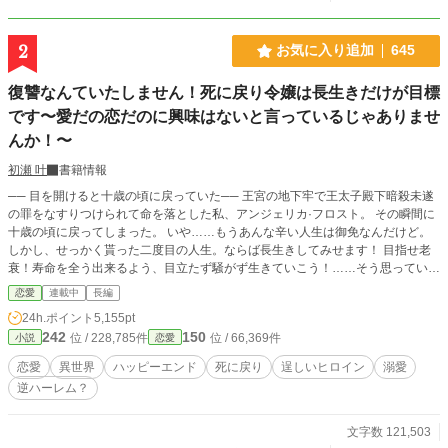
2
お気に入り追加
645
復讐なんていたしません！死に戻り令嬢は長生きだけが目標
です〜愛だの恋だのに興味はないと言っているじゃありませ
んか！〜
初瀬 叶
書籍情報
── 目を開けると十歳の頃に戻っていた── 王宮の地下牢で王太子殿下暗殺未遂
の罪をなすりつけられて命を落とした私、アンジェリカ·フロスト。 その瞬間に
十歳の頃に戻ってしまった。 いや……もうあんな辛い人生は御免なんだけど。
しかし、せっかく貰った二度目の人生。ならば長生きしてみせます！ 目指せ老
衰！寿命を全う出来るよう、目立たず騒がず生きていこう！……そう思っていた
のに……なんで、王太子殿下が私に近づいて来るの？ちょっとやめてよ！ ※私
恋愛
連載中
長編
の頭の中の異世界のお話です。史実には則っておりません。ご了承ください。
24h.ポイント
5,155pt
※相変わらずのゆるふわ設定です。
242
150
位 / 228,785件
位 / 66,369件
小説
恋愛
恋愛
異世界
ハッピーエンド
死に戻り
逞しいヒロイン
溺愛
逆ハーレム？
文字数 121,503