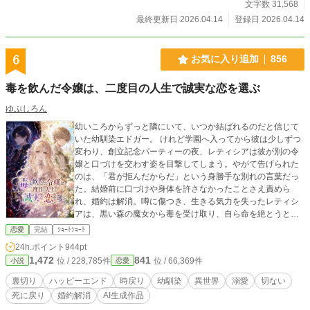
文字数 31,568
最終更新日 2026.04.14
登録日 2026.04.14
6
お気に入り追加
856
毒を飲んだ令嬢は、二度目の人生で誠実な恋を選ぶ
ゆぷしろん
幼いころからずっと隣にいて、いつか結ばれるのだと信じて
いた幼馴染エドガー。 けれど学園へ入ってから彼は少しずつ
変わり、創立記念パーティーの夜、レティシアは彼が別の令
嬢と口づけを交わす姿を目撃してしまう。やがて告げられた
のは、「君が拒んだからだ」という身勝手な別れの言葉だっ
た。結婚前に口づけや身体を許さなかったことさえ責めら
れ、婚約は解消。噂に傷つき、生きる気力を失ったレティシ
アは、黒い森の魔女から毒を受け取り、自ら命を絶とうとす
る。 けれど次に目を覚ましたとき、彼女は幼いころへと戻っ
恋愛
完結
ｼｮｰﾄｼｮｰﾄ
ていた。 もう二度と、幼馴染に人生を預けない。そう決意し
24h.ポイント
944pt
たレティシアは、将来エドガーと結ばれる流れを少しずつ変
1,472
841
位 / 228,785件
位 / 66,369件
小説
恋愛
えていく。そして二度目の人生で、前世で傷ついた自分に唯
一優しい言葉をかけてくれた伯爵令息ルシアンと、今度こそ
裏切り
ハッピーエンド
時戻り
幼馴染
異世界
溺愛
切ない
最初から出会い直す。穏やかで誠実な彼は、決して急かさ
死に戻り
婚約解消
AI生成作品
ず、傷ついた彼女の心を静かにほどいていく。 これは、恋に