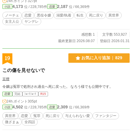
24h.ポイント
327pt
扱っていたはずのアルフレッド。しかし、なぜか今世の彼
4,173
2,187
位 / 228,785件
位 / 66,369件
小説
恋愛
は、リナリアが指一本動かすだけで過呼吸になりそうなほど
彼女に執着し、甘すぎる（そして重すぎる）愛を囁き続ける*
ノーチェ
恋愛
悪役令嬢
溺愛/執着
転生
死に戻り
異世界
*「ヤンデレ王子」**へと変貌を遂げていた。 実は、アルフレ
女主人公
ヤンデレ
ッドもまた**「死に戻り」**の当事者だったのだ。 前世でリ
ナリアを処刑せざるを得なかった絶望から、彼は狂気にも似
た誓いを立てていた。 **「二度目の人生では、世界を敵に回
感想数 1
文字数 553,927
しても彼女を檻の中に守り抜く」**と。 逃げたい転生令嬢 vs
最終更新日 2026.08.07
登録日 2026.01.31
逃がしたくない死に戻り王子。 一歩間違えれば即軟禁！？ 命
がけの「すれ違い溺愛」ラブストーリー。
19
お気に入り追加
829
この傷を見せないで
豆狸
令嬢は冤罪で処刑され過去へ死に戻った。 なろう様でも公開中です。
恋愛
完結
ｼｮｰﾄｼｮｰﾄ
R15
24h.ポイント
305pt
4,502
2,309
位 / 228,785件
位 / 66,369件
小説
恋愛
異世界
恋愛
冤罪
死に戻り
与えられない愛
ファンタジー
微ざまぁ
全四話