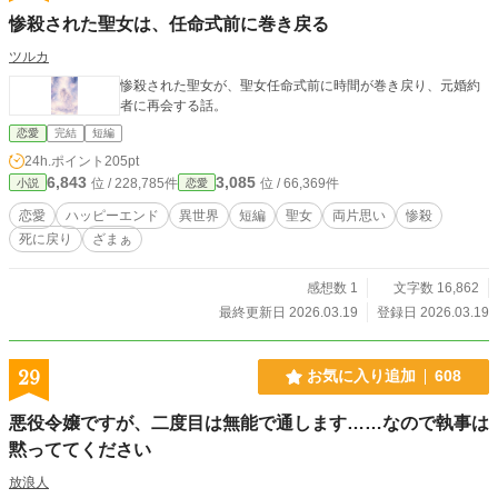
のフェロモンに強く反応する •フェロモンが非常に魅力的で、
惨殺された聖女は、任命式前に巻き戻る
αの本能を刺激し支配・独占の対象となりやすい •社会によっ
ては弱者として搾取・管理の対象になることもある。本作品
ツルカ
では、教会の管理下に置かれる。 ● 番（つがい） •αとΩの間
惨殺された聖女が、聖女任命式前に時間が巻き戻り、元婚約
に成立する強固な絆の関係。 •身体的・精神的な結びつきが強
者に再会する話。
化される。 •ヒート時の性交および、噛み跡（マーキング）で
成立する。→ 噛みつきが必須。 •一度成立すると相手以外を
恋愛
完結
短編
受けつけなくなる。 ・アルファからの番解消も可能。番を解
24h.ポイント
205pt
消されたオメガは、肉体的精神的なダメージを受け廃人にな
6,843
3,085
位 / 228,785件
位 / 66,369件
小説
恋愛
るケースも。 ● 番候補（本作独自設定） ・番の前段階。アル
ファとオメガが性交することで成立する軽微な繋がり状態。
恋愛
ハッピーエンド
異世界
短編
聖女
両片思い
惨殺
・基本的には番状態と同じような欲求、生体反応を示すが、
死に戻り
ざまぁ
物理的な距離が二人の間に生じれば繋がりは消える。 ● 運命
の番 ・第二の性によって定められた、最も強固で特別なつが
感想数 1
文字数 16,862
い関係を指す概念。魂の番とも呼ばれる。 ・本能・生理・心
理・精神の結びつきを包括するため、通常の恋愛関係とは次
最終更新日 2026.03.19
登録日 2026.03.19
元が異なる絆となる。 【注釈】 ・一般的なオメガバースの
世界観を拝借しております。 ・pixiv百科事典を参照しており
ます。 ・niji•journey様のAI絵です。
29
お気に入り追加
608
悪役令嬢ですが、二度目は無能で通します……なので執事は
黙っててください
放浪人