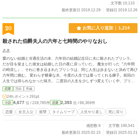
文字数 10,110
最終更新日 2019.12.29
登録日 2019.12.26
20
お気に入り追加
1,214
殺された伯爵夫人の六年と七時間のやりなおし
さき
愛のない結婚と冷遇生活の末、六年目の結婚記念日に夫に殺されたプリシラ。
だが目を覚ました彼女は結婚した日の夜に戻っていた。 魔女が行った『六年間
の時戻し』、それに巻き込まれたプリシラは、同じ人生は歩まないと決めて再び
六年間に挑む。 変わらず横暴な夫、今度の人生では慕ってくれる継子。前回の
人生では得られなかった味方。 二度目の人生を少しずつ変えていく中、プリシ
ラは前回の人生では現れなかった青年オリバーと出会い……。
恋愛
完結
長編
24h.ポイント
291pt
4,677
2,393
位 / 228,785件
位 / 66,369件
小説
恋愛
恋愛
女主人公
復讐
タイムリープ
人生やり直し
死に戻り
感想数 8
文字数 190,541
最終更新日 2025.02.15
登録日 2025.01.21