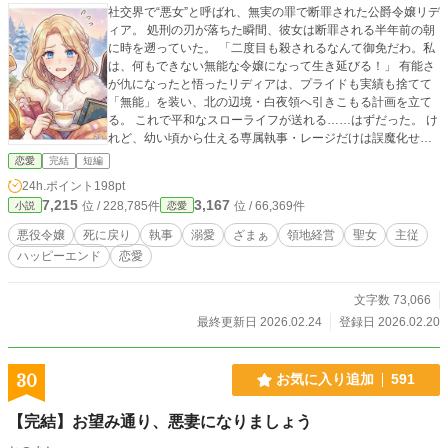
社交界で“悪女”と呼ばれ、無実の罪で断罪された公爵令嬢リデ
ィア。 処刑の刃が落ちた瞬間、彼女は断罪される半年前の朝
に時を遡っていた。 「二度目も殺されるなんて御免だわ。私
は、何もできない無能な令嬢になって生き延びる！」 有能さ
が仇になったと悟ったリディアは、プライドも実績も捨てて
「無能」を装い、北の辺境・白夜領へ引きこもる計画を立て
る。 これで平和なスローライフが送れる……はずだった。 け
れど、幼い頃から仕える専属執事・レージだけは誤魔化せな
い。 彼はリディアの嘘を最初から見抜いているくせに、涼し
恋愛
完結
短編
い顔で「無能な主人」を完璧に演じさせてくれないのだ。
24h.ポイント
198pt
「黙っててと言いましたよね？」 「ええ。ですから黙って、
7,215
3,167
位 / 228,785件
位 / 66,369件
小説
恋愛
あなたが快適に過ごせるよう裏ですべて処理しておきまし
た」 過保護すぎる執事に管理され、逃げ道を塞がれながら
悪役令嬢
死に戻り
執事
溺愛
ざまぁ
領地経営
聖女
主従
も、リディアは持ち前の正義感で領地の危機を次々と救って
ハッピーエンド
恋愛
しまう。 隠したいのに、有能さがダダ漏れ。 そうこうするう
ちに王都からは聖女と王太子の魔の手が迫り――？ 「守られ
るだけはもう終わり。……レージ、私に力を貸しなさい」 こ
文字数 73,066
れは、一度死んだ令嬢が「言葉」と「誇り」を取り戻し、過
最終更新日 2026.02.24
登録日 2026.02.20
保護な執事の手を振りほどいて、対等なパートナーとして共
に幸せを掴み取るまでの物語。
30
お気に入り追加
591
【完結】お望み通り、悪妻になりましょう