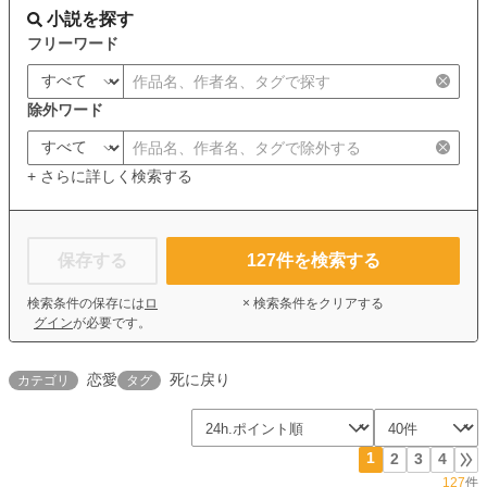
小説を探す
フリーワード
除外ワード
+ さらに詳しく検索する
保存する
127
件を検索する
検索条件の保存には
ロ
× 検索条件をクリアする
グイン
が必要です。
恋愛
死に戻り
カテゴリ
タグ
1
2
3
4
127
件