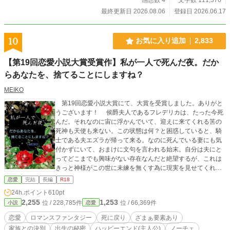
最終更新日 2026.08.06
登録日 2026.06.17
10
お気に入り追加
2,833
【第19回恋愛小説大賞受賞作】私が一人で死んだ夜。だか
らあなたを、捨てることにしますね？
MEIKO
第19回恋愛小説大賞にて、大賞を受賞しました。ありがと
うございます！ 侯爵夫人であるフレデリカは、たった今死
んだ。それなのに宙に浮かんでいて、迎えに来てくれる筈の
死神も天使も来ない。この状態は何？と困惑していると、騎
士である夫エズラが帰って来る。なのに死んでいる妻にも気
付かずにいて、おまけに文句を言われる始末。自分は夫にと
ってどこまでも興味がない存在なんだと絶望するが、これは
きっと神様がこの世に未練を無くす為に現実を見せてくれて
いるのだと思い始める。それから試しに念じてみると、次の
恋愛
完結
長編
R18
瞬間実家の家族達の元に飛ばされる。そこでは父と兄、そし
24h.ポイント
610pt
て二人に愛される義理の妹シンシアが楽しそうに話している
2,255
1,253
位 / 228,785件
位 / 66,369件
小説
恋愛
のを見ることに。これまでずっと実の伯爵家の娘であるフレ
デリカよりも、男爵家出身の養女シンシアを可愛がってきた
恋愛
ロマンスファンタジー
死に戻り
ざまぁ要素あり
二人。自分は一人寂しく死んだのに、そんなことは思いもせ
家族との決別
出生の秘密
ハッピーエンド(主人公)
ノーチェ