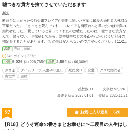
嘘つきな貴方を捨てさせていただきます
梨丸
断頭台に上がった公爵令嬢フレイアが最期に聞いた言葉は最愛の婚約者の残忍な
言葉だった。 「さっさと死んでくれ」 フレイアを断頭台へと導いたのは最愛の
婚約者だった。 愛していると言ってくれたのは嘘だったのね。 嘘つきな貴方な
んて、要らない。 ※投稿してから、誤字脱字などの修正やわかりにくい部分の
補足をすることがあります。(話の筋は変わらないのでご安心ください。) 11/27
HOTランキング5位ありがとうございます。 ※短編と長編の狭間のような長さに
恋愛
完結
短編
なりそうなので、短編にするかもしれません。 1/2累計ポイント100万突破、あ
24h.ポイント
227pt
りがとうございます。 完結小説ランキング恋愛部門8位ありがとうございます。
6,026
2,864
位 / 228,785件
位 / 66,369件
小説
恋愛
ざまぁ
タイムリープ/人生やり直し
死に戻り
恋愛
クズな婚約者
異世界
完結
感想数 11
文字数 52,726
最終更新日 2026.01.01
登録日 2025.11.21
27
お気に入り追加
620
【R18】どうぞ運命の番さまとお幸せに〜二度目の人生はし