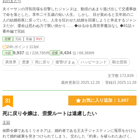
おのまとぺ
夫イーサンの浮気現場を目撃したジャンヌは、動揺のあまり逃げ出して交通事故
で命を落とした。享年二十五歳の短い人生。 しかし、目が覚めると五年前の二
人の結婚前夜に戻っていた。人生を狂わせた結婚を回避しようと奔走するジャン
ヌだが、運命は思わぬ力で襲い掛かり…… ◆ゆるゆる異世界魔法なし ◆81話＋
番外編で完結
恋愛
完結
長編
R15
24h.ポイント
113pt
9,937
4,434
位 / 228,785件
位 / 66,369件
小説
恋愛
異世界
悪妻
死に戻り
復讐/ざまぁ
ハッピーエンド
騎士団長
文字数 172,839
最終更新日 2025.12.26
登録日 2025.11.28
31
お気に入り追加
1,607
死に戻り令嬢は、歪愛ルートは遠慮したい
王冠
侯爵令嬢であるミリオネアは、婚約者である王太子ジャスティンに冤罪をかけら
れて婚約破棄を突きつけられてしまう。 交わした『約束』を破られたあげく、