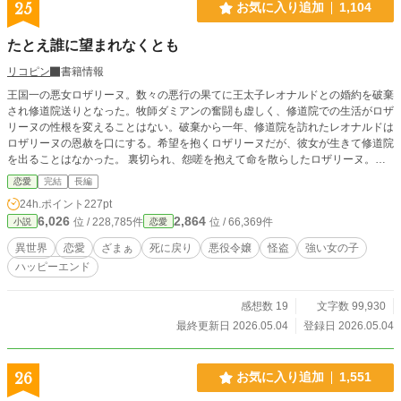
25
お気に入り追加
1,104
たとえ誰に望まれなくとも
リコピン
書籍情報
王国一の悪女ロザリーヌ。数々の悪行の果てに王太子レオナルドとの婚約を破棄
され修道院送りとなった。牧師ダミアンの奮闘も虚しく、修道院での生活がロザ
リーヌの性根を変えることはない。破棄から一年、修道院を訪れたレオナルドは
ロザリーヌの恩赦を口にする。希望を抱くロザリーヌだが、彼女が生きて修道院
を出ることはなかった。 裏切られ、怨嗟を抱えて命を散らしたロザリーヌ。時
を巻き戻った彼女は、復讐の炎を胸にもう一度人生を切り開く。今度は――今度
恋愛
完結
長編
も、悪女ロザリーヌとして。 ※エブリスタ様にも掲載しております
24h.ポイント
227pt
6,026
2,864
位 / 228,785件
位 / 66,369件
小説
恋愛
異世界
恋愛
ざまぁ
死に戻り
悪役令嬢
怪盗
強い女の子
ハッピーエンド
感想数 19
文字数 99,930
最終更新日 2026.05.04
登録日 2026.05.04
26
お気に入り追加
1,551