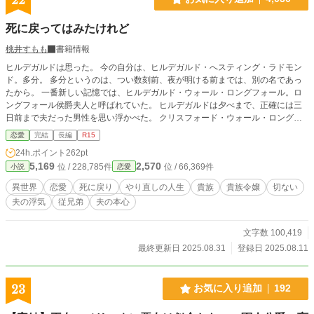
死に戻ってはみたけれど
桃井すもも
書籍情報
ヒルデガルドは思った。 今の自分は、ヒルデガルド・へスティング・ラドモン
ド。多分。 多分というのは、つい数刻前、夜が明ける前までは、別の名であっ
たから。 一番新しい記憶では、ヒルデガルド・ウォール・ロングフォール。ロ
ングフォール侯爵夫人と呼ばれていた。 ヒルデガルドは夕べまで、正確には三
日前まで夫だった男性を思い浮かべた。 クリスフォード・ウォール・ロングフ
ォール。三日前まで、ロングフォール侯爵家当主だった。 享年四十一歳。 昨日
恋愛
完結
長編
R15
は、夫の弔いの日だった。 ヒルデガルドはどうやら、夫の葬儀を終えたその夜
24h.ポイント
262pt
に、自分もまた命を終えたらしい。 命の幕を閉じる直前に、ヒルデガルドは神
5,169
2,570
位 / 228,785件
位 / 66,369件
小説
恋愛
に祈った。 ヒルデガルドには後悔があった。 「後悔することが二つございます
の。まず一つは、夫の妻になったことです。あの方それで、愛する女性を長いこ
異世界
恋愛
死に戻り
やり直しの人生
貴族
貴族令嬢
切ない
と妾にするしかなかったのです。ですから、ダメ元でお願いしてみたいのですけ
夫の浮気
従兄弟
夫の本心
ど、」 「死に戻っても良いかしら」 果たして神は、ヒルデガルドの願いを叶え
た。 ❇こちらの作品は、他サイトへ別名義にて公開しております。 ❇鬼の誤字
脱字を修復すべく公開後に激しい修正が入ります。 「間を置いて二度美味し
文字数 100,419
い」とご笑覧下さいませ。 ❇登場人物のお名前が他作品とダダ被りする場合が
最終更新日 2025.08.31
登録日 2025.08.11
ございます。皆様別人でございます。 ❇100%妄想の産物です。妄想なので史実
とは異なっております。 ❇妄想遠泳の果てに波打ち際に打ち上げられた妄想ス
イマーによる寝物語です。 疲れたお心とお身体を妄想で癒やして頂けますと泳
23
お気に入り追加
192
ぎ甲斐があります。 ❇座右の銘は「知らないことは書けない」「嘘をつくなら
最後まで」