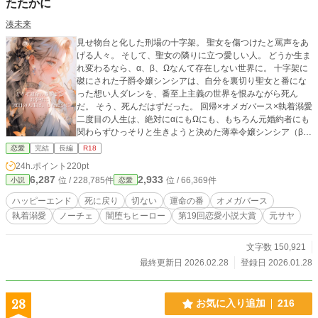
たたかに
湊未来
見せ物台と化した刑場の十字架。 聖女を傷つけたと罵声をあ
げる人々。 そして、聖女の隣りに立つ愛しい人。 どうか生ま
れ変わるなら、α、β、Ωなんて存在しない世界に。 十字架に
磔にされた子爵令嬢シンシアは、自分を裏切り聖女と番にな
った想い人ダレンを、番至上主義の世界を恨みながら死ん
だ。 そう、死んだはずだった。 回帰×オメガバース×執着溺愛
二度目の人生は、絶対にαにもΩにも、もちろん元婚約者にも
関わらずひっそりと生きようと決めた薄幸令嬢シンシア（β）
× 二度目の人生ではシンシアに異常な執着を見せる天才魔術
恋愛
完結
長編
R18
士公爵ダレン（α） 果たして、シンシアは闇堕ちしたダレン
24h.ポイント
220pt
の執着溺愛から逃れられるのか？ ・R18シーンには※をつけ
6,287
2,933
位 / 228,785件
位 / 66,369件
小説
恋愛
ます。 【本作のオメガバース 設定】 オメガバースとは、生
殖形質と性別が別に存在する架空の世界観である。 人は生ま
ハッピーエンド
死に戻り
切ない
運命の番
オメガバース
れながらにして α（アルファ）／β（ベータ）／Ω（オメガ）
執着溺愛
ノーチェ
闇堕ちヒーロー
第19回恋愛小説大賞
元サヤ
のいずれかの “第二の性” を持ち、それは身体的特性・社会的
立場・繁殖能力に影響を及ぼす。 ● α（アルファ） •社会的地
位が高く、支配的・優位な立場とされることが多い •身体能力
文字数 150,921
やフェロモンが強い •番（つがい）になったΩを護り、独占す
最終更新日 2026.02.28
登録日 2026.01.28
る傾向が強い •Ωのヒートに強く反応し、理性を奪われること
もある（ラット） ● β（ベータ） •最も人口が多く、一般市民
層 •生殖能力は通常の男女と変わらない ● Ω（オメガ） •生殖
28
お気に入り追加
216
能力に優れ、妊娠しやすい体質 •発情期（ヒート） があり、α