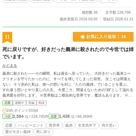
ずに楽しげな三人に胸が痛む。更に孤独に打ちひしがれて、
これで今世に何の未練もなくあの世に旅立てるわね…そう思
っていると、有り得ないことが起こって… 全てを諦めた死
感想数 36
文字数 128,796
に戻り令嬢の、人生やり直しの物語。自分を愛してくれない
最終更新日 2026.03.05
登録日 2026.01.31
夫も家族も捨てて、自分の人生を取り戻そうと奮闘するフレ
デリカ。その先に待っているものとは？ ※基本皆様の感想
は、公開させていただいております。ネタバレ指定はしてい
11
お気に入り追加
16
ませんので、感想を読む時はお気を付け下さいませ。
死に戻りですが、好きだった義弟に殺されたので今世では姉
でいます。
かどまる
義弟に殺された――その瞬間、私は過去へ戻っていた。 大好きだった義弟ユー
クリオンを守りたかったのに、すべてを壊してしまった前世。 次こそは間違え
ない。そう決めた私は、彼への想いを封じ「ただの義姉」でいることを選ぶ。
すれ違う想いとやり直しの人生。 今度こそ、間違えないための“姉”として溢れる
義弟愛を封印します。 ※世界観はご都合的な世界です、魔法もあります。 ※デ
ィープキス以上は無しの軽めな表記です。 ※R18には＊表記しています。 ※今
恋愛
連載中
長編
R18
後第二章が増えるかも…書ける余力があれば。
24h.ポイント
533pt
2,584
1,438
位 / 228,785件
位 / 66,369件
小説
恋愛
恋愛
ハッピーエンド
異世界
義弟
生意気年下
両片思い
愛が大きい義姉
死に戻り