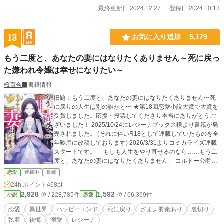
最終更新日 2024.12.27
登録日 2024.10.13
13
お気に入り追加
5,179
もう二度と、あなたの妻にはなりたくありません～死に戻っ
た嫌われ令嬢は幸せになりたい～
桜百合
書籍情報
旧題：もう二度と、あなたの妻にはなりたくありません〜死
に戻りの人生は別の誰かと〜 ★第18回恋愛小説大賞で大賞を
受賞しました。応援・投票してくださり本当にありがとうご
ざいました！ 2025/10/24にレジーナブックス様より書籍が発
売されました。 (それに伴いR18として連載していたものを全
年齢用に改稿しております) 2026/3/31よりコミカライズ連載
スタートです。 「もしも人生をやり直せるのなら……もう二
度と、あなたの妻にはなりたくありません」 コルドー公爵夫
妻であるフローラとエドガーは、大恋愛の末に結ばれた相思
恋愛
連載中
長編
相愛の二人であった。 しかしナターシャという子爵令嬢が現
24h.ポイント
468pt
れた途端にエドガーは彼女を愛人として迎え、フローラの方
2,928
1,592
位 / 228,785件
位 / 66,369件
小説
恋愛
には見向きもしなくなってしまう。 愛を失った人生を悲観し
たフローラは、ナターシャに毒を飲ませようとするが、逆に
恋愛
異世界
ハッピーエンド
死に戻り
ざまぁ要素あり
裏切り
自分が毒を盛られて命を落とすことに。 だが死んだはずのフ
執着
後悔
溺愛
レジーナ
ローラが目を覚ますとそこは実家の侯爵家。 どうやらエドガ