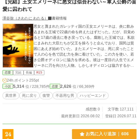
【完結】王女エメリーネに悪女は似合わない～軍人公爵の盲
愛に囚われて
澤谷弥（さわたに わたる）
書籍情報
悪女と蔑まれたガレッティ国の王女エメリーネは、炎に飲み
込まれる王城で22歳の命を終えたはずだった。だが、目覚め
ると17歳の過去に巻き戻っている。腐敗した王城では、私欲
にまみれた大臣たちが父王を操ろうと企んでおり、国民は貧
困にあえぎ始めていた。またエメリーネは、死に戻ったこと
で人の心を色で読む力を身に着けていた。この力を使い、若
き公爵オディロンに協力を求める。彼は一度目の人生でエメ
リーネに刃を向けた人物。しかしオディロンは協力するかわ
りに、意外な条件をつきつけた。「俺と結婚し、俺の子を産
恋愛
完結
長編
R15
め」――これは自らを犠牲にしながらも国を守ろうとした王
24h.ポイント
255pt
女と、そんな彼女を愛した男のラブロマンス。 ※他サイトか
5,314
2,626
位 / 228,785件
位 / 66,369件
小説
恋愛
らの転載。 ※表紙デザインはCanvaを利用しています。
異世界
死に戻り
復讐
不器用な男
ハッピーエンド
感想数 0
文字数 127,111
最終更新日 2026.08.02
登録日 2026.07.11
24
お気に入り追加
606