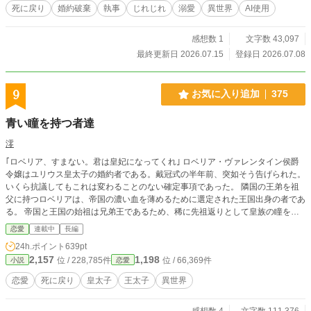
死に戻り
婚約破棄
執事
じれじれ
溺愛
異世界
AI使用
感想数 1
文字数 43,097
最終更新日 2026.07.15
登録日 2026.07.08
9
お気に入り追加
375
青い瞳を持つ者達
澪
｢ロベリア、すまない。君は皇妃になってくれ｣ ロベリア・ヴァレンタイン侯爵
令嬢はユリウス皇太子の婚約者である。戴冠式の半年前、突如そう告げられた。
いくら抗議してもこれは変わることのない確定事項であった。 隣国の王弟を祖
父に持つロベリアは、帝国の濃い血を薄めるために選定された王国出身の者であ
る。 帝国と王国の始祖は兄弟王であるため、稀に先祖返りとして皇族の瞳を持
つ者が王族として生まれる。 それがロベリアであった。 その後、空いた皇后の
恋愛
連載中
長編
座を埋めたのはユリウスが密かに逢瀬を繰り返していた帝国の伯爵令嬢ヘレナで
24h.ポイント
639pt
あった。 突如皇妃の座を宛てがわれたロベリアは婚約破棄を望むも王国に帰る
2,157
1,198
位 / 228,785件
位 / 66,369件
小説
恋愛
ことは許されず、刺客に刺され命を落とす。 ・初投稿です。 ・誤字脱字多いで
す。すみません。 ・書き溜めてない、学業優先息抜きで書いてるのでゆっくり
恋愛
死に戻り
皇太子
王太子
異世界
マイペース更新。 ・無理がある設定盛りまくりです。 ・見切り発車なので途中
で迷走します。 ・しれっと大修正します。
感想数 4
文字数 111,376