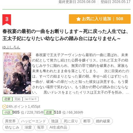
最終更新日 2026.08.08
登録日 2026.05.17
3
お気に入り追加
508
春祝宴の最初の一曲をお断りします～死に戻った人生では、
王太子妃になりたい幼なじみの踏み台にはなりません～
ゆぷしろん
春祝宴で王太子アーヴィンから最初の一曲に選ばれ、未来
の妃として努力し続けた公爵令嬢イリス。けれど王太子の幼
なじみサラに陥れられ、無実の罪で婚約を破棄され、家族も
未来も奪われたまま命を落としてしまう。 次に目覚めたの
は、すべての始まりとなった宴の朝。幸せへ続くはずだった
一曲が、破滅への扉だったと知った彼女は決意する。もう愛
されない場所で笑わない。もう誰かの野心の踏み台にならな
い。 黒いドレスをまとったイリスは王太子の手を拒み、前
世でただ一人自分を信じてくれたギルバートと共に、サラと
恋愛
完結
ｼｮｰﾄｼｮｰﾄ
旧貴族派の陰謀へ立ち向かう。誰が敵で、誰が味方なのか。
24h.ポイント
1,455pt
涙を隠して耐えるだけだった令嬢が、怒りを言葉にし、大切
905
510
位 / 228,785件
位 / 66,369件
小説
恋愛
な家族と自分自身を守り抜く。 奪われた春を取り戻し、今
度こそ心から愛される未来を選び直す、死に戻り逆転ロマン
異世界
ハッピーエンド
陰謀
死に戻り
断罪
婚約破棄
ス。
幼なじみ
溺愛
冤罪
AI生成作品