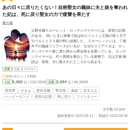
あの日々に戻りたくない！自称聖女の義妹に夫と娘を奪われ
た妃は、死に戻り聖女の力で復讐を果たす
青の雀
公爵令嬢スカーレット・ロッテンマイヤーには、前世の記憶
がある。 幼いときに政略で結ばれたジェミニ王国の第１王子
ロベルトと２０歳の時に結婚した。 スカーレットには、７歳
年下の義妹リリアーヌがいるが、なぜかリリアーヌは、ロッ
テンマイヤー家に来た時から聖女様を名乗っている。 ロッテ
ンマイヤーは、代々異能を輩出している家柄で、元は王族 物
語は、前世、夫に殺されたところから始まる。
恋愛
完結
ｼｮｰﾄｼｮｰﾄ
24h.ポイント
248pt
5,466
2,684
位 / 228,785件
位 / 66,369件
小説
恋愛
異世界
ざまぁ
悪役令嬢
聖女様
義妹
女主人公
ハッピーエンド
前世の記憶
死に戻り
ファンタジー
文字数 33,944
最終更新日 2025.09.11
登録日 2025.08.30