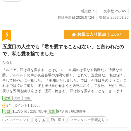
感想数 7
文字数 25,745
最終更新日 2026.07.24
登録日 2026.01.30
5
お気に入り追加
1,057
五度目の人生でも「君を愛することはない」と言われたの
で、私も愛を捨てました
たると
「ルチア、私は君を愛することはない。この婚約は単なる義務だ」 冷徹な公
爵、アルベルトの声が夜会会場の片隅で響く。 これで、五度目だ。 私は深く、
そして軽やかに一礼した。 「承知いたしました。では、今後はそのように」 こ
れまでは泣いて縋り、彼を振り向かせようと必死に尽くしてきた。 だが、死に
戻りを五回も繰り返せば、流石に飽きる。 私は彼を愛することを、きっぱりと
辞めた。
恋愛
完結
短編
24h.ポイント
1,150pt
1,195
679
位 / 228,785件
位 / 66,369件
小説
恋愛
ハッピーエンド
ざまぁ
死に戻り
ファンタジー要素あり