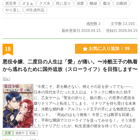
戻し、冷血公爵の最愛になる死に戻り逆転ロマンス。
異世界
ざまぁ
クズ夫
死に戻り
溺愛
離縁
魔法
治癒師
やり直し
AI生成作品
感想数 2
文字数 13,193
最終更新日 2026.04.15
登録日 2026.04.15
18
お気に入り追加
99
悪役令嬢、二度目の人生は「愛」が痛い。〜冷酷王子の執着
から逃れるために国外追放（スローライフ）を目指します〜
りい
「今度こそ、君を離さない。例えその足を折ってでも——」
日本の現代女子だった主人公は、トラックに轢かれた拍子
に、乙女ゲーム『聖女の祈りと、銀の誓い』の世界の悪役令
嬢リナリアへと転生してしまう。 リナリアを待ち受ける未来
は、冷酷な婚約者・アルフレッド王子の手による無慈悲な処
刑エンド。 「死ぬのはもう御免！ 今世こそは断罪を回避し
て、平和な隣国でスローライフを送ってみせる！」 そう決意
したリナリアだったが、転生直後の彼女を待っていたのは、
冷たい罵倒ではなく、窒息しそうなほどの熱い抱擁だった。
恋愛
連載中
長編
前世では「氷の王子」と恐れられ、リナリアをゴミのように