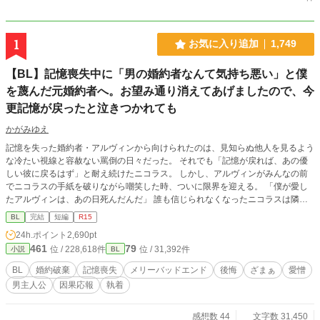
1
お気に入り追加
1,749
​【BL】記憶喪失中に「男の婚約者なんて気持ち悪い」と僕
を蔑んだ元婚約者へ。お望み通り消えてあげましたので、今
更記憶が戻ったと泣きつかれても
かがみゆえ
記憶を失った婚約者・アルヴィンから向けられたのは、見知らぬ他人を見るよう
な冷たい視線と容赦ない罵倒の日々だった。 それでも「記憶が戻れば、あの優
しい彼に戻るはず」と耐え続けたニコラス。 しかし、アルヴィンがみんなの前
でニコラスの手紙を破りながら嘲笑した時、ついに限界を迎える。 「僕が愛し
たアルヴィンは、あの日死んだんだ」 ​誰も信じられなくなったニコラスは隣国
へ留学することになった。 留学先で過去を乗り越え、新しい幸福を掴んだニコ
BL
完結
短編
R15
ラス。 そこへ「記憶が戻った」と涙を流すアルヴィンが現れるが、すでにニコ
24h.ポイント
2,690pt
ラスの心には少しの情も残ってなくて―――……。
461
79
位 / 228,618件
位 / 31,392件
小説
BL
BL
婚約破棄
記憶喪失
メリーバッドエンド
後悔
ざまぁ
愛憎
男主人公
因果応報
執着
感想数 44
文字数 31,450