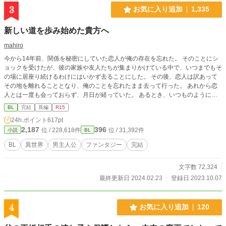
3
お気に入り追加
1,335
新しい道を歩み始めた貴方へ
mahiro
今から14年前、関係を秘密にしていた恋人が俺の存在を忘れた。 そのことにシ
ョックを受けたが、彼の家族や友人たちが集まりかけている中で、いつまでもそ
の場に居座り続けるわけにはいかず去ることにした。 その後、恋人は訳あって
その地を離れることとなり、俺のことを忘れたまま去って行った。 あれから恋
人とは一度も会っておらず、月日が経っていた。 あるとき、いつものように仕
事場に向かっているといきなり真上に明るい光が降ってきて……？ ※沢山のお
BL
完結
長編
R15
気に入り登録ありがとうございます。深く感謝申し上げます。
24h.ポイント
617pt
2,187
396
位 / 228,618件
位 / 31,392件
小説
BL
BL
異世界
男主人公
ファンタジー
完結
文字数 72,324
最終更新日 2024.02.23
登録日 2023.10.07
4
お気に入り追加
120