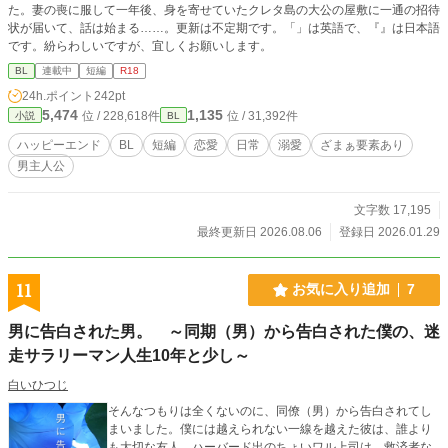
た。妻の喪に服して一年後、身を寄せていたクレタ島の大公の屋敷に一通の招待
状が届いて、話は始まる……。更新は不定期です。「」は英語で、『』は日本語
です。紛らわしいですが、宜しくお願いします。
BL
連載中
短編
R18
24h.ポイント
242pt
5,474
1,135
位 / 228,618件
位 / 31,392件
小説
BL
ハッピーエンド
BL
短編
恋愛
日常
溺愛
ざまぁ要素あり
男主人公
文字数 17,195
最終更新日 2026.08.06
登録日 2026.01.29
11
お気に入り追加
7
男に告白された男。 ～同期（男）から告白された僕の、迷
走サラリーマン人生10年と少し～
白いひつじ
そんなつもりは全くないのに、同僚（男）から告白されてし
まいました。僕には越えられない一線を越えた彼は、誰より
も大切な友人。ハーバード出のちょいワル上司は、救済者な