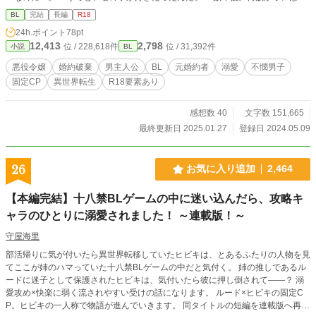
婚約者に執着され、溺愛されていた…！？ この物語は、乙女ゲームの不憫な
BL
完結
長編
R18
悪役令嬢（男）が元婚約者（もちろん男）に一途に追いかけられ、最後に幸せに
24h.ポイント
78pt
なる物語です。 幼少期からスタートするので、R 18まで長めです。
12,413
2,798
位 / 228,618件
位 / 31,392件
小説
BL
悪役令嬢
婚約破棄
男主人公
BL
元婚約者
溺愛
不憫男子
固定CP
異世界転生
R18要素あり
感想数 40
文字数 151,665
最終更新日 2025.01.27
登録日 2024.05.09
26
お気に入り追加
2,464
【本編完結】十八禁BLゲームの中に迷い込んだら、攻略キ
ャラのひとりに溺愛されました！ ～連載版！～
守屋海里
部活帰りに気が付いたら異世界転移していたヒビキは、とあるふたりの人物を見
てここが姉のハマっていた十八禁BLゲームの中だと気付く。 姉の推しであるル
ードに迷子として保護されたヒビキは、気付いたら彼に押し倒されて――？ 溺
愛攻め×快楽に弱く流されやすい受けの話になります。 ルード×ヒビキの固定C
P。ヒビキの一人称で物語が進んでいきます。 同タイトルの短編を連載版へ再構