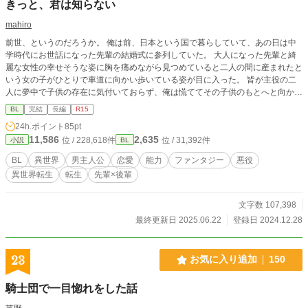
きっと、君は知らない
mahiro
前世、というのだろうか。 俺は前、日本という国で暮らしていて、あの日は中
学時代にお世話になった先輩の結婚式に参列していた。 大人になった先輩と綺
麗な女性の幸せそうな姿に胸を痛めながら見つめていると二人の間に産まれたと
いう女の子がひとりで車道に向かい歩いている姿が目に入った。 皆が主役の二
人に夢中で子供の存在に気付いておらず、俺は慌ててその子供のもとへと向かっ
た。 あと少しで追い付くというタイミングで大型の車がこちらに向かってくる
BL
完結
長編
R15
のが見え、慌ててその子供の手を掴み、彼らのいる方へと突き飛ばした。 次の
24h.ポイント
85pt
瞬間、俺は驚く先輩の目と合ったような気がするが、俺の意識はそこで途絶えて
11,586
2,635
位 / 228,618件
位 / 31,392件
小説
BL
しまった。 次に目が覚めたのは見知らぬ世界で、聞いたことのない言葉が行き
交っていた。 それから暫く様子を見ていたが、どうやら俺は異世界に転生した
BL
異世界
男主人公
恋愛
能力
ファンタジー
悪役
らしく………？
異世界転生
転生
先輩×後輩
文字数 107,398
最終更新日 2025.06.22
登録日 2024.12.28
23
お気に入り追加
150
騎士団で一目惚れをした話