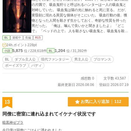
の片隅で、吸血鬼狩りと呼ばれるハンターは一人の吸血鬼と
対峙していた。 吸血鬼は陽の光に触れると死に至る。 だが、
黄昏刻に現れる異質な個体がそこにいた。 吸血行動の後、獲
物となった人間を殺さず生かしておく、奇妙な性質を持った
男だった。 「俺は、噛んで良いかと聞きましたよ」 「どこ
で」 「ベッドの上で」 人を殺さない吸血鬼と、吸血鬼を殺し
たいハンター。 陽は沈み、短い夜が始まった。 ------------------
BL
連載中
長編
R15
-------------------- 毎日更新予定。全二十一話+番外編三話。 完
24h.ポイント
228pt
結分まで予約投稿済。 一話あたり2000字前後を目安に執筆し
5,875
1,204
位 / 228,618件
位 / 31,392件
小説
BL
ております。 露骨な性的描写はありませんが、接吻・首から
の吸血等の描写を含みます。苦手な方はご注意ください。
BL
ダブル主人公
現代ファンタジー
男主人公
ブロマンス
ボーイズラブ
バディ
感想数 0
文字数 43,587
最終更新日 2026.08.06
登録日 2026.07.19
13
お気に入り追加
112
同僚に密室に連れ込まれてイケナイ状況です
暗黒神ゼブラ
今日僕は同僚にごはんに誘われました