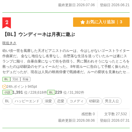
最終更新日 2026.07.06
登録日 2026.06.21
2
お気に入り追加
3
【BL】ウンディーネは月夜に遊ぶ
咲佐きさ
幼い頃一世を風靡した天才ピアニストのルーは、今はしがないゴーストライター
作曲家だ。 金なし地位なし名誉なし、自堕落な生活を送っていたルーは遂にス
ランプに陥り、自暴自棄になって街を彷徨う。男に襲われそうになったところを
救ったのは幼馴染のセデュイールだった。 8年前ルーに告白して手酷く振られた
セデュだったが、現在は人気の映画俳優で既婚者だ。ルーの窮状を見兼ねたセデ
ュはルーを金銭的に援助すると申し出、２人の奇妙な関係が始まる―― 6０年代
BL
完結
長編
ヨーロッパを舞台に、ろくでなしの作曲家と不器用な映画俳優が織りなすラブス
24h.ポイント
945pt
トーリー。 ※BLメインですが、セデュの妻も登場します。
1,391
229
位 / 228,618件
位 / 31,392件
小説
BL
BL
ハッピーエンド
溺愛
恋愛
コメディ
幼馴染
男主人公
感想数 0
文字数 27,532
最終更新日 2026.08.06
登録日 2026.07.31