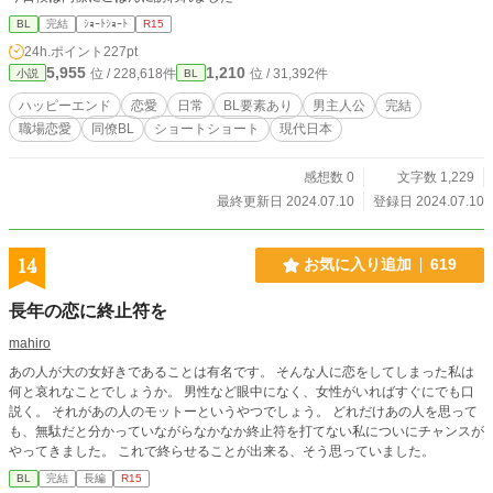
BL
完結
ｼｮｰﾄｼｮｰﾄ
R15
24h.ポイント
227pt
5,955
1,210
位 / 228,618件
位 / 31,392件
小説
BL
ハッピーエンド
恋愛
日常
BL要素あり
男主人公
完結
職場恋愛
同僚BL
ショートショート
現代日本
感想数 0
文字数 1,229
最終更新日 2024.07.10
登録日 2024.07.10
14
お気に入り追加
619
長年の恋に終止符を
mahiro
あの人が大の女好きであることは有名です。 そんな人に恋をしてしまった私は
何と哀れなことでしょうか。 男性など眼中になく、女性がいればすぐにでも口
説く。 それがあの人のモットーというやつでしょう。 どれだけあの人を思って
も、無駄だと分かっていながらなかなか終止符を打てない私についにチャンスが
やってきました。 これで終らせることが出来る、そう思っていました。
BL
完結
長編
R15