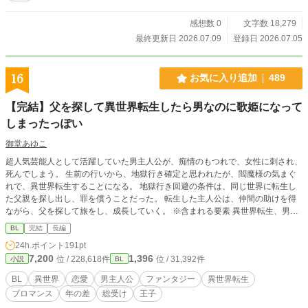
感想数 0
文字数 18,279
最終更新日 2026.07.09
登録日 2026.07.05
16
お気に入り追加
489
【完結】父を探して異世界転生したら男なのに歌姫になって
しまったっぽい
御堂あゆこ
超人気芸能人として活躍していた男主人公が、痴情のもつれで、女性に刺され、
死んでしまう。 生前の行いから、地獄行き確定と思われたが、閻魔様の気まぐ
れで、異世界転生することになる。 地獄行き回避の条件は、同じ世界に転生し
た父親を探し出し、罪を償うことだった。 転生した主人公は、仲間の助けを得
ながら、父を探して旅をし、成長していく。 ※含まれる要素 異世界転生、男主
人公、ファンタジー、ブロマンス、BL的な表現、恋愛 ※小説家になろうに重複
BL
完結
長編
投稿しています
24h.ポイント
191pt
7,200
1,396
位 / 228,618件
位 / 31,392件
小説
BL
BL
異世界
恋愛
男主人公
ファンタジー
異世界転生
ブロマンス
年の差
総受け
王子