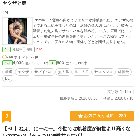
ヤクザと島
Kaji
1995年、下甑島へ向かうフェリーが爆破された。 ヤクザの息
子である上総を救ったのは、漁師の孫の悠代だった。 彼らは
漂着した無人島でサバイバルを始める。 一方、広島では、フ
ェリー爆破事件の黒幕を追う男がいた。 ※この物語はフィク
ションです。実在の人物・団体などとは関係ありません。
BL
連載中
長編
R18
24h.ポイント
327pt
4,036
803
位 / 228,618件
位 / 31,392件
小説
BL
極道
ヤクザ
サバイバル
無人島
男主人公
サスペンス
組長受
BL
文字数 49,195
最終更新日 2026.08.06
登録日 2026.07.18
7
お気に入り追加
280
【BL】ねえ、にーにー。今世では執着度が前世より高くな
いですか？【がっつり溺愛甘々生活】