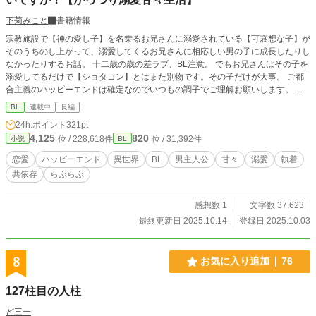
下菊みこと
書籍情報
宗教施設で【神の愛し子】を名乗るお兄さんに溺愛されている【可哀想な子】が
そのうちのし上がって、溺愛してくるお兄さんに相応しい男の子に成長したりし
なかったりするお話。 十二歳の歳の差ラブ、BL注意。 でもお兄さんはその子を
溺愛してるだけで【ショタコン】とはまた別物です。その子だけが大事。 ご都
合主義のハッピーエンドは確定なのでいつもの調子でご理解お願いします。 小
説家になろう様でも投稿しています。
BL
連載中
長編
24h.ポイント
321pt
4,125
820
位 / 228,618件
位 / 31,392件
小説
BL
恋愛
ハッピーエンド
異世界
BL
男主人公
甘々
溺愛
執着
共依存
らぶらぶ
感想数 1
文字数 37,623
最終更新日 2025.10.14
登録日 2025.10.03
8
お気に入り追加
76
127柱目の人柱
ど三一