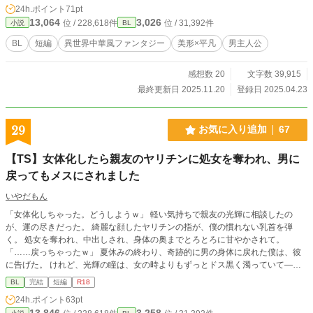
24h.ポイント
71pt
13,064
3,026
位 / 228,618件
位 / 31,392件
小説
BL
BL
短編
異世界中華風ファンタジー
美形×平凡
男主人公
感想数 20
文字数 39,915
最終更新日 2025.11.20
登録日 2025.04.23
29
お気に入り追加
67
【TS】女体化したら親友のヤリチンに処女を奪われ、男に
戻ってもメスにされました
いやだもん
「女体化しちゃった。どうしようｗ」 軽い気持ちで親友の光輝に相談したの
が、運の尽きだった。 綺麗な顔したヤリチンの指が、僕の慣れない乳首を弾
く。 処女を奪われ、中出しされ、身体の奥までとろとろに甘やかされて。
「……戻っちゃったｗ」 夏休みの終わり、奇跡的に男の身体に戻れた僕は、彼
に告げた。 けれど、光輝の瞳は、女の時よりもずっとドス黒く濁っていて―
―。 「雄馬、ずっと一緒にいて……もっと気持ちよくさせてあげるから……」
BL
完結
短編
R18
僕は、彼専用のメスとして、イケメンちんぽを独占するｗ ※ムーンライトノベ
24h.ポイント
63pt
ルス様でも公開しています
13,846
3,258