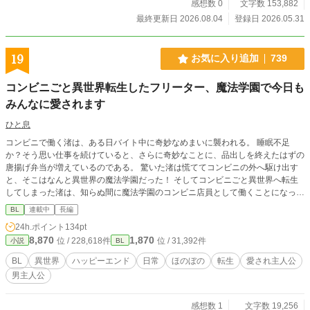
感想数 0
文字数 153,882
最終更新日 2026.08.04
登録日 2026.05.31
19
お気に入り追加
739
コンビニごと異世界転生したフリーター、魔法学園で今日も
みんなに愛されます
ひと息
コンビニで働く渚は、ある日バイト中に奇妙なめまいに襲われる。 睡眠不足
か？そう思い仕事を続けていると、さらに奇妙なことに、品出しを終えたはずの
唐揚げ弁当が増えているのである。 驚いた渚は慌ててコンビニの外へ駆け出す
と、そこはなんと異世界の魔法学園だった！ そしてコンビニごと異世界へ転生
してしまった渚は、知らぬ間に魔法学園のコンビニ店員として働くことになって
しまい･･･ フリーター男子は今日もイケメンたちに甘やかされ、異世界でもバイ
BL
連載中
長編
ト三昧の日々です！
24h.ポイント
134pt
8,870
1,870
位 / 228,618件
位 / 31,392件
小説
BL
BL
異世界
ハッピーエンド
日常
ほのぼの
転生
愛され主人公
男主人公
感想数 1
文字数 19,256