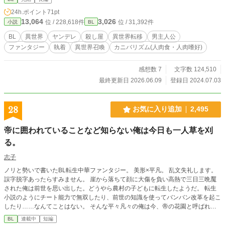
でいただければと思います。拙い文章ですがよろしくお願い致します。
24h.ポイント
71pt
13,064
3,026
位 / 228,618件
位 / 31,392件
小説
BL
BL
異世界
ヤンデレ
殺し屋
異世界転移
男主人公
ファンタジー
執着
異世界召喚
カニバリズム(人肉食・人肉嗜好)
感想数 7
文字数 124,510
最終更新日 2026.06.09
登録日 2024.07.03
28
お気に入り追加
2,495
帝に囲われていることなど知らない俺は今日も一人草を刈
る。
志子
ノリと勢いで書いたBL転生中華ファンタジー。 美形×平凡。 乱文失礼します。
誤字脱字あったらすみません。 崖から落ちて顔に大傷を負い高熱で三日三晩魘
された俺は前世を思い出した。どうやら農村の子どもに転生したようだ。 転生
小説のようにチート能力で無双したり、前世の知識を使ってバンバン改革を起こ
したり……なんてことはない。 そんな平々凡々の俺は今、帝の花園と呼ばれる
後宮で下っ端として働いてる。 え？ 男の俺が後宮に？ って思ったろ？ 実はこの
BL
連載中
短編
後宮、ちょーーと変わっていて…‥。