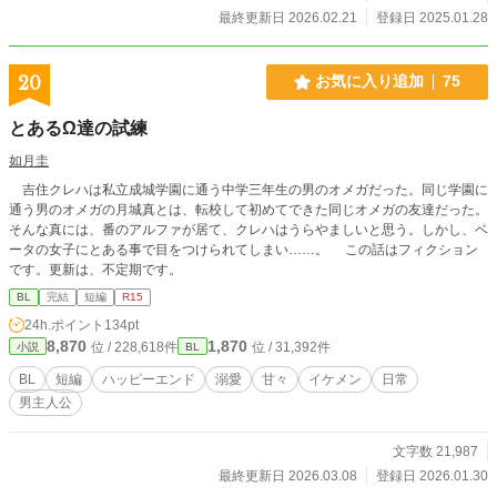
最終更新日 2026.02.21
登録日 2025.01.28
20
お気に入り追加
75
とあるΩ達の試練
如月圭
吉住クレハは私立成城学園に通う中学三年生の男のオメガだった。同じ学園に
通う男のオメガの月城真とは、転校して初めてできた同じオメガの友達だった。
そんな真には、番のアルファが居て、クレハはうらやましいと思う。しかし、ベ
ータの女子にとある事で目をつけられてしまい……。 この話はフィクション
です。更新は、不定期です。
BL
完結
短編
R15
24h.ポイント
134pt
8,870
1,870
位 / 228,618件
位 / 31,392件
小説
BL
BL
短編
ハッピーエンド
溺愛
甘々
イケメン
日常
男主人公
文字数 21,987
最終更新日 2026.03.08
登録日 2026.01.30