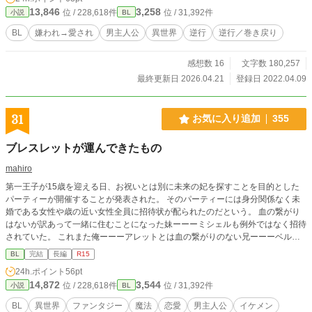
国が平和になると、、、。 しかし、民が許しても神は許さ
13,846
3,258
位 / 228,618件
位 / 31,392件
小説
BL
ず、心が死にかけているフランにさらなる罰を与えた、、、
それは、、、。 《3章完結済みです:３章と４章は繋がってい
BL
嫌われ→愛され
男主人公
異世界
逆行
逆行／巻き戻り
て、前半と後半のような感じです》 今は４章制作中ー 現在
は、今までの話を修正中です。 ＊があるところまで修正が終
感想数 16
文字数 180,257
わっている印となります。 修正後でも何か見落としがある場
合もあるので、その場合はコメントで教えてくださると助か
最終更新日 2026.04.21
登録日 2022.04.09
ります。
31
お気に入り追加
355
ブレスレットが運んできたもの
mahiro
第一王子が15歳を迎える日、お祝いとは別に未来の妃を探すことを目的とした
パーティーが開催することが発表された。 そのパーティーには身分関係なく未
婚である女性や歳の近い女性全員に招待状が配られたのだという。 血の繋がり
はないが訳あって一緒に住むことになった妹ーーーミシェルも例外ではなく招待
されていた。 これまた俺ーーーアレットとは血の繋がりのない兄ーーーベルナ
ールは妹大好きなだけあって大いに喜んでいたのだと思う。 俺はといえば会場
BL
完結
長編
R15
のウェイターが足りないため人材募集が貼り出されていたので応募してみたらた
24h.ポイント
56pt
またま通った。 そして迎えた当日、グラスを片付けるため会場から出た所、廊
14,872
3,544
位 / 228,618件
位 / 31,392件
小説
BL
下のすみに光輝く何かを発見し………？
BL
異世界
ファンタジー
魔法
恋愛
男主人公
イケメン