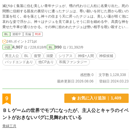
滅びゆく集落に住む美しい青年ナジュが、甥の代わりに人柱に名乗り出た。死の
間際に信頼する親友の裏切りに遭ったナジュは、尊い願いを封じた唇から呪いの
言葉を吐く。命を落とし神々の住まう天に昇ったナジュは、美しい蓮が咲く池に
哀れな姿で浮かぶ。神々はナジュを見て疎ましそうに目を細める中、高貴な神を
乗せた牛車が通りかかる。その神に拾われたナジュは憎い相手を呪い殺すという
願いを叶える為に、その身体を捧げる。願いが叶っても、ナジュの恨みは尽きな
BL
連載中
長編
R18
い。集落の全員を地獄に落とす為、特別な力を持たない彼に出来る事は、長年空
24h.ポイント
271pt
いた神の座に収まる事。その為にナジュは、神様候補の集まる学舎で学ぶ事とな
4,907
990
位 / 228,618件
位 / 31,392件
小説
BL
り、経歴を知った神様候補や師となる神様にその身体を嬲られて…。 【性描写
がある話は表記あり】 【ifバッドエンドあり】
男主人公
BL
復讐
溺愛
シリアス
神様×人間
神様候補
バッドエンドあり
他CPあり
和風ファンタジー
感想数 0
文字数 1,128,338
最終更新日 2026.08.06
登録日 2024.03.23
9
お気に入り追加
1,409
ＢＬゲームの世界でモブになったが、主人公とキャラのイベ
ントがおきないバグに見舞われている
青緑三月