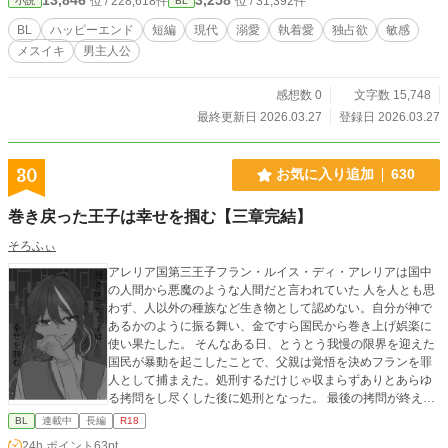
位 / 228,618件
位 / 31,392件
小説
BL
BL
ハッピーエンド
短編
現代
溺愛
執着愛
独占欲
敏感
メスイキ
男主人公
感想数 0
文字数 15,748
最終更新日 2026.03.27
登録日 2026.03.27
30
お気に入り追加
630
巻き戻った王子は幸せを掴む【三章完結】
そろふぃ
アレリア国第三王子フラン・ルイス・ディ・アレリアは国中
の人間から悪魔のような人間だと言われていた 人を人とも思
わず、人以外の種族など生き物として認めない。自分が神で
あるかのように振る舞い、金ですら国民から巻き上げ娯楽に
使い果たした。 そんなある日、とうとう我慢の限界を迎えた
国民が暴動を起こしたことで、父親は覚悟を決めフランを罪
人として捕まえた。処刑するだけじゃ収まらずありとあらゆ
る拷問をし尽くした後に処刑となった。 最後の拷問が終えた
のは拷問が始まって7年の月日が経っていた。その姿は誰もが
BL
連載中
長編
R18
見ても哀れむほどに悲惨ですぐに処刑は実行された。これで
24h.ポイント
63pt