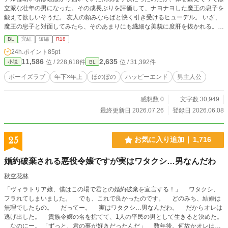
立派な壮年の男になった。その成長ぶりを評価して、ナヨナヨした魔王の息子を
鍛えて欲しいそうだ。 友人の頼みならばと快く引き受けるヒューデル。 いざ、
魔王の息子と対面してみたら、そのあまりにも繊細な美貌に度肝を抜かれる。
魔王の息子……ネルは最初はヒューデルをうとましがった。だが、ある出来事を
BL
完結
短編
R18
きっかけに急速に懐かれることになるのだった。 ※ムーンライトノベルズ様で
24h.ポイント
85pt
も投稿しています。 ※宜しくお願いします。
11,586
2,635
位 / 228,618件
位 / 31,392件
小説
BL
ボーイズラブ
年下×年上
ほのぼの
ハッピーエンド
男主人公
感想数 0
文字数 30,949
最終更新日 2026.07.26
登録日 2026.06.08
25
お気に入り追加
1,716
婚約破棄される悪役令嬢ですが実はワタクシ…男なんだわ
秋空花林
「ヴィラトリア嬢、僕はこの場で君との婚約破棄を宣言する！」 ワタクシ、
フラれてしまいました。 でも、これで良かったのです。 どのみち、結婚は
無理でしたもの。 だってー。 実はワタクシ…男なんだわ。 だからオレは
逃げ出した。 貴族令嬢の名を捨てて、1人の平民の男として生きると決めた。
なのにー。 「ずっと、君の事が好きだったんだ」 数年後。何故かオレは元