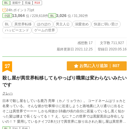
築。話の流れは相当ゆっくり。 連載にあたって多少短編版とキャラの性格が違
BL
連載中
長編
R18
っています。が、基本的に同じです。 ※ムーンライトノベルズ様にも投稿して
24h.ポイント
71pt
います。先行はそちらです。
13,064
3,026
位 / 228,618件
位 / 31,392件
小説
BL
BL
異世界転移
ほのぼの
男主人公
溺愛攻め
快楽に弱い受け
ハッピーエンド
ゲームの世界
感想数 17
文字数 711,927
最終更新日 2021.12.25
登録日 2020.05.16
27
お気に入り追加
807
殺し屋が異世界転移してもやっぱり職業は変わらないみたい
です
クレハ
日本で殺し屋をしている鹿乃 亮華（カノ リョウカ）。 コードネームはリョカと
名乗っている。 そんな彼が仕事帰りに近道しようと路地裏に入り通りに出ると
そこは異世界でーーー しかも何故か18歳の頃の自分に若返っているし黒く短か
った髪は腰まで長くなってる！？ え、なに？この世界では黒髪黒目は存在しな
いの！？ 愛用しているナイフ2本だけで異世界に放り出された殺し屋は異世界で
もやっていけるのかーーー ※R18はあまりありません、雰囲気だけでも楽しん
BL
完結
長編