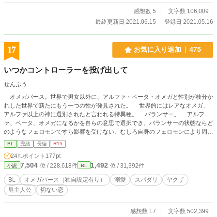
感想数 5
文字数 106,009
最終更新日 2021.06.15
登録日 2021.05.16
17
お気に入り追加
475
いつかコントローラーを投げ出して
せんぷう
オメガバース。世界で男女以外に、アルファ・ベータ・オメガと性別が枝分か
れした世界で新たにもう一つの性が発見された。 世界的にはレアなオメガ、
アルファ以上の神に選別されたと言われる特異種。 バランサー。 アルフ
ァ、ベータ、オメガになるかを自らの意思で選択でき、バランサーの状態ならど
のようなフェロモンですら影響を受けない、むしろ自身のフェロモンにより周囲
を調伏できる最強の性別。 これは、バランサーであることを隠した少年の少
BL
完結
長編
R15
し不運で不思議な出会いの物語。 裏社会のトップにして最強のアルファ攻め
24h.ポイント
177pt
× 最強種バランサーであることをそれとなく隠して生活する兄弟想いな受け
7,504
1,492
位 / 228,618件
位 / 31,392件
小説
BL
※オメガバース特殊設定、追加性別有り ．
BL
オメガバース（独自設定有り）
溺愛
スパダリ
ヤクザ
男主人公
切ない恋
感想数 17
文字数 502,399