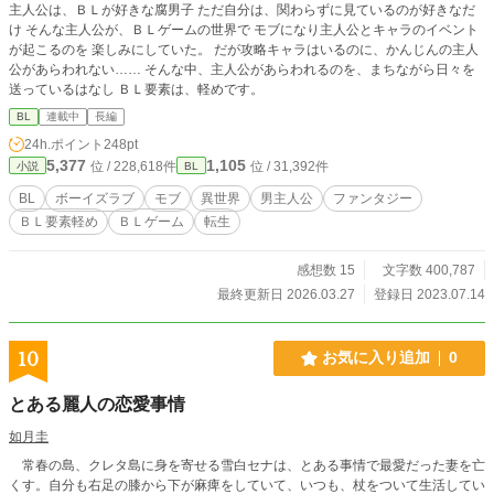
主人公は、ＢＬが好きな腐男子 ただ自分は、関わらずに見ているのが好きなだ
け そんな主人公が、ＢＬゲームの世界で モブになり主人公とキャラのイベント
が起こるのを 楽しみにしていた。 だが攻略キャラはいるのに、かんじんの主人
公があらわれない…… そんな中、主人公があらわれるのを、まちながら日々を
送っているはなし ＢＬ要素は、軽めです。
BL
連載中
長編
24h.ポイント
248pt
5,377
1,105
位 / 228,618件
位 / 31,392件
小説
BL
BL
ボーイズラブ
モブ
異世界
男主人公
ファンタジー
ＢＬ要素軽め
ＢＬゲーム
転生
感想数 15
文字数 400,787
最終更新日 2026.03.27
登録日 2023.07.14
10
お気に入り追加
0
とある麗人の恋愛事情
如月圭
常春の島、クレタ島に身を寄せる雪白セナは、とある事情で最愛だった妻を亡
くす。自分も右足の膝から下が麻痺をしていて、いつも、杖をついて生活してい