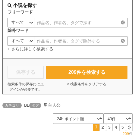
小説を探す
フリーワード
除外ワード
+ さらに詳しく検索する
保存する
209
件を検索する
検索条件の保存には
ロ
× 検索条件をクリアする
グイン
が必要です。
BL
男主人公
カテゴリ
タグ
1
2
3
4
5
209
件