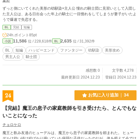
菫野
ずっと側にいてくれた美形の幼馴染×主人公 憧れの騎士団に見習いとして入団し
た主人公は、ある日出会った年上の騎士に一目惚れをしてしまうが妻子がいたよ
うで爆速で失恋する。
BL
完結
短編
24h.ポイント
85pt
11,586
2,635
位 / 228,618件
位 / 31,392件
小説
BL
BL
短編
ハッピーエンド
ファンタジー
幼馴染
美形攻め
男主人公
騎士団
感想数 0
文字数 4,278
最終更新日 2024.12.23
登録日 2024.12.23
24
お気に入り追加
34
【完結】魔王の息子の家庭教師を引き受けたら、とんでもな
いことになった
チョロケロ
魔王と飲み友達のヒューデルは、魔王から息子の家庭教師を頼まれた。 ヒュー
デルは幼い頃は絵ばかり描いていた病弱な子供だったのだが、体を鍛えて今では