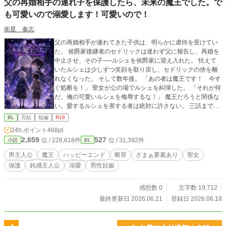
父の再婚相手の連れ子を保護したら、未来の魔王でした。で
も可愛いので溺愛します！可愛いので！
衛星 奏志
父の再婚相手が連れてきた子供は、明らかに虐待を受けてい
た。 侯爵家後継者のセドリックは迷わず父に報告し、再婚を
中止させ、その子──ルシェを侯爵家に迎え入れた。 怯えて
いたルシェは少しずつ笑顔を取り戻し、セドリックの傍を離
れなくなった。 そして数年後。 「あの者は魔王です！ 今す
ぐ処断を！」 聖女が公の場でルシェを糾弾した。 「それが何
だ。俺の可愛いルシェを侮辱するな！」 魔王だろうと関係な
い。愛するルシェを害する者は絶対に許さない。 三話までは
全年齢版と同じです。 全年齢版は一日早く投稿しております
BL
完結
短編
R18
ので、一話先がよめます。 四話目がR18内容です。 R18版。
24h.ポイント
468pt
断罪あり。魔王あり。BL。ハッピーエンド。毎日更新。全四
2,859
527
位 / 228,618件
位 / 31,392件
小説
BL
話。
男主人公
魔王
ハッピーエンド
断罪
ざまぁ要素あり
聖女
保護
鈍感主人公
溺愛
男性妊娠
感想数 0
文字数 19,712
最終更新日 2026.06.21
登録日 2026.06.18