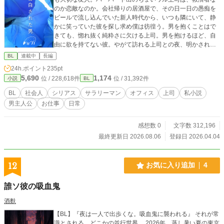
のか恋敵なのか。会社帰りの居酒屋で、その日一日の愚痴を
ビールで流し込んでいた新人時代から、いつも隣にいて、静
かに笑っていた彼を探し求め僕は彷徨う。男を抱くことはで
きても、惚れ抜く純粋さに欠ける上司。男を抱けるほど、自
由に欲を持てない彼。やがて訪れる上司との夜、明かされる
過去。そして米国赴任によって変化してゆく彼。僕の知らな
BL
連載中
長編
い時が、僕の知らない彼を作っていく。彼の思いを受け容れ
24h.ポイント
235pt
られないけれど、友人としての彼を手放すことが出来ないま
5,690
1,174
位 / 228,618件
位 / 31,392件
小説
BL
ま続く葛藤の日々。 ※こちらは、FC２にて2005年~2015年
に公開したブログに基づいています。このため、本文中に登
BL
社会人
シリアス
サラリーマン
オフィス
上司
私小説
場する施設・出来事などはすべて、公開当時の情報となって
男主人公
お仕事
日常
おります。ある方にとっては懐かしく、ある方にとっては平
成レトロな部分もあるかと思いますが、ご了承ください。
感想数 0
文字数 312,196
最終更新日 2026.08.06
登録日 2026.04.04
12
お気に入り追加
4
誰ソ彼の吸血鬼
酒麩
【BL】『夜は一人で出歩くな。吸血鬼に襲われる』 それが常
識とされる、どこかの並行世界。 2026年、蒸し暑い夏の東京