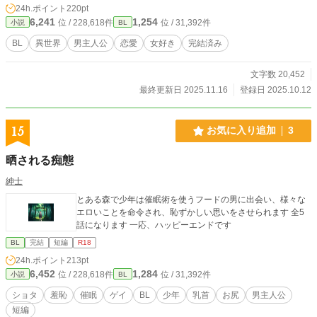
24h.ポイント
220pt
6,241
1,254
位 / 228,618件
位 / 31,392件
小説
BL
BL
異世界
男主人公
恋愛
女好き
完結済み
文字数 20,452
最終更新日 2025.11.16
登録日 2025.10.12
15
お気に入り追加
3
晒される痴態
紳士
とある森で少年は催眠術を使うフードの男に出会い、様々な
エロいことを命令され、恥ずかしい思いをさせられます 全5
話になります 一応、ハッピーエンドです
BL
完結
短編
R18
24h.ポイント
213pt
6,452
1,284
位 / 228,618件
位 / 31,392件
小説
BL
ショタ
羞恥
催眠
ゲイ
BL
少年
乳首
お尻
男主人公
短編