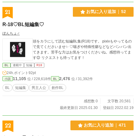
21
お気に入り追加
52
R-18♡BL短編集♡
ぽんちょ♂
頭をカラにして読む短編BL集(R18)です。 pixivもやってるの
で見てくださいませ✨ ♡喘ぎや特殊性癖などなどバンバン出
てきます。苦手な方はお気をつけくださいね。感想待ってま
す😊 リクエストも待ってます！
BL
連載中
短編
R18
24h.ポイント
92pt
11,105
2,476
位 / 228,618件
位 / 31,392件
小説
BL
BL
短編集
男主人公
創作BL
感想数 0
文字数 20,581
最終更新日 2025.01.30
登録日 2022.02.19
22
お気に入り追加
471