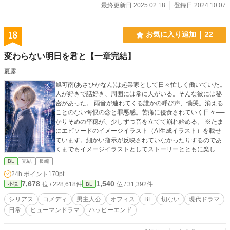
最終更新日 2025.02.18
登録日 2024.10.07
18
お気に入り追加
22
変わらない明日を君と【一章完結】
夏露
旭可南(あさひかなん)は起業家として日々忙しく働いていた。
人が好きで話好き、周囲には常に人がいる。そんな彼には秘
密があった。 雨音が連れてくる誰かの呼び声、慟哭。消える
ことのない悔恨の念と罪悪感。苦痛に侵食されていく日々──
かりそめの平穏が、少しずつ音を立てて崩れ始める。 ※たま
にエピソードのイメージイラスト（AI生成イラスト）を載せ
ています。細かい指示が反映されていなかったりするのであ
くまでもイメージイラストとしてストーリーとともに楽しん
でいただければと思います。 ※現在、小説家になろう・カク
BL
完結
長編
ヨムにも同時掲載しています。
24h.ポイント
170pt
7,678
1,540
位 / 228,618件
位 / 31,392件
小説
BL
シリアス
コメディ
男主人公
オフィス
BL
切ない
現代ドラマ
日常
ヒューマンドラマ
ハッピーエンド