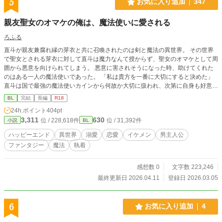
5
お気に入り追加
347
親友聖女のオマケの俺は、魔法使いに愛される
ろふる
直斗が親友兼腐れ縁の芽衣と共に召喚されたのは剣と魔法の異世界。 その世界
で聖女とされる芽衣に対して直斗は魔力なんて授からず、聖女のオマケとして周
囲から悪意を向けられてしまう。 悪意に害されそうになった時、助けてくれた
のはある一人の魔法使いであった。 「私は貴方を一番に大切にすると決めた」
直斗は国で最強の魔法使いカインから何故か大切に扱われ、次第に自身も好意を
寄せるようになる。 しかしこの世界、聖女が必要なほど困窮しているようには
BL
完結
長編
R18
見えなくて……。 ※「ムーンライトノベルズ」にて掲載中です。
24h.ポイント
404pt
3,311
630
位 / 228,618件
位 / 31,392件
小説
BL
ハッピーエンド
異世界
溺愛
恋愛
イケメン
男主人公
ファンタジー
魔法
執着
感想数 0
文字数 223,246
最終更新日 2026.04.11
登録日 2026.03.05
6
お気に入り追加
4