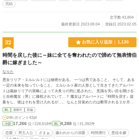
完結
文字数 43,804
最終更新日 2023.06.04
登録日 2023.02.05
32
お気に入り追加
1,130
時間を戻した後に～妹に全てを奪われたので諦めて無表情伯
爵に嫁ぎました～
なりた
悪女リリア・エルレルトには秘密がある。 一つは男であること。 そして、ある
一定の未来を知っていること。 エルレルト家の人形として生きてきたアルバー
トは義妹リリアの策略によって火炙りの刑に処された。 意識を失い目を開ける
と自称魔女（男）に膝枕されていて…？ 魔女はアルバートに『時間を戻す』提
案をし、彼はそれを受け入れるが…。 なんと目覚めたのは断罪される２か月
前!? 引くに引けない時期に戻されたことを嘆くも、あの忌まわしきイベントを
BL
連載中
長編
回避するために奔走する。 でも回避した先は変態おじ伯爵と婚姻⁉ まぁどうせ出
24h.ポイント
42pt
ていくからいっか！ 北方の堅物伯爵×行動力の塊系主人公（途中まで女性）
17,266
4,288
位 / 228,618件
位 / 31,392件
小説
BL
恋愛
男主人公
ざまぁ
嫌われからの溺愛
時間遡行
悪役令嬢