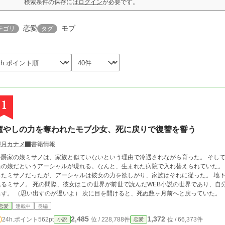
検索条件の保存には
ログイン
が必要です。
恋愛
モブ
テゴリ
タグ
1
癒やしの力を奪われたモブ少女、死に戻りで復讐を誓う
深月カナメ
書籍情報
爵家の娘ミサノは、家族と似ていないという理由で冷遇されながら育った。 そして、希少な「癒やしの力」に目覚めた二年後、本
の娘だというアーシャルが現れる。なんと、生まれた病院で入れ替えられていた。 ようやくここを出て、本当の両親に会えると
たミサノだったが、アーシャルは彼女の力を欲しがり、家族はそれに従った。 地下室に閉じ込められ、力を奪われ、最後には殺さ
の間際、彼女はこの世界が前世で読んだWEB小説の世界であり、自分が救われることなく死ぬ脇役だったことを思い
出す。 （思い出すのが遅いよ） 次に目を開けると、死ぬ数ヶ月前へと戻っていた。
恋愛
連載中
長編
2,485
1,372
24h.ポイント
562pt
位 / 228,788件
位 / 66,373件
小説
恋愛