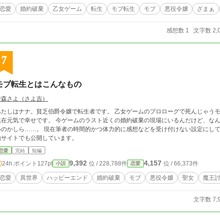
恋愛
婚約破棄
乙女ゲーム
転生
モブ転生
モブ
悪役令嬢
ざまぁ
感想数 1
文字数 2,
7
モブ転生とはこんなもの
詩森さよ（さよ吉）
しはナナ。貧乏伯爵令嬢で転生者です。 乙女ゲームのプロローグで死んじゃうモブに転生したけど、奇跡的に助かったおかげで
で幸せです。 今ゲームのラスト近くの婚約破棄の現場にいるんだけど、なんだか様子がおかしいの。 いったいどうしたらい
…。 現在筆者の時間的かつ体力的に感想などを受け付けない設定にしております。 どうぞよろしくお願いいたします。
他サイトでも公開しています。
恋愛
完結
短編
9,392
4,157
24h.ポイント
127pt
位 / 228,788件
位 / 66,373件
小説
恋愛
恋愛
異世界
ハッピーエンド
婚約破棄
モブ
悪役令嬢
聖女
魔王
文字数 7,