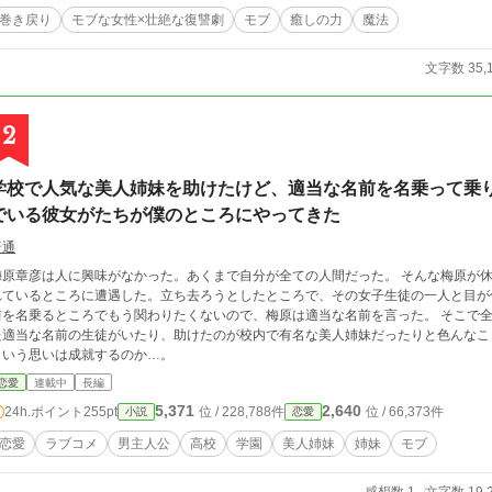
巻き戻り
モブな女性×壮絶な復讐劇
モブ
癒しの力
魔法
文字数 35,
2
学校で人気な美人姉妹を助けたけど、適当な名前を名乗って乗
でいる彼女がたちが僕のところにやってきた
普通
原章彦は人に興味がなかった。あくまで自分が全ての人間だった。 そんな梅原が休日に歩いていると二名の女子生徒が不良に絡ま
れているところに遭遇した。立ち去ろうとしたところで、その女子生徒の一人と目が合ってしま
を名乗るところでもう関わりたくないので、梅原は適当な名前を言った。 そこで全てが終わるはずだったが、そこから梅原が言っ
た適当な名前の生徒がいたり、助けたのが校内で有名な美人姉妹だったりと色んなこ
という思いは成就するのか…。
恋愛
連載中
長編
5,371
2,640
24h.ポイント
255pt
位 / 228,788件
位 / 66,373件
小説
恋愛
恋愛
ラブコメ
男主人公
高校
学園
美人姉妹
姉妹
モブ