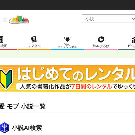
Web
稿漫画
レンタル
絵本ひろば
ビジ
コンテンツ大賞
愛 モブ 小説一覧
小説AI検索