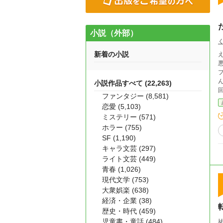
小説（外部）
新着の小説
悪役令嬢の
プ
んが現る！！ ほ
小説作品すべて (22,263)
回
ファンタジー (8,581)
恋愛 (5,103)
ミステリー (571)
ホラー (755)
SF (1,190)
キャラ文芸 (297)
ライト文芸 (449)
青春 (1,026)
現代文学 (753)
大衆娯楽 (638)
経済・企業 (38)
歴史・時代 (459)
児童書・童話 (484)