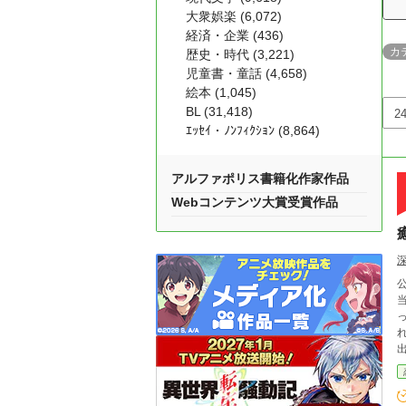
大衆娯楽 (6,072)
経済・企業 (436)
カ
歴史・時代 (3,221)
児童書・童話 (4,658)
絵本 (1,045)
BL (31,418)
ｴｯｾｲ・ﾉﾝﾌｨｸｼｮﾝ (8,864)
アルファポリス書籍化作家作品
Webコンテンツ大賞受賞作品
公
当
っ
れるミサノ。 死