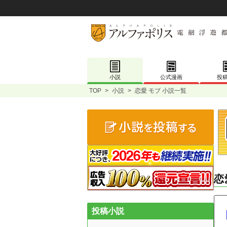
小説
公式漫画
投
TOP
>
小説
>
恋愛 モブ 小説一覧
恋
投稿小説