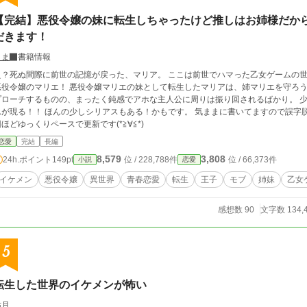
【完結】悪役令嬢の妹に転生しちゃったけど推しはお姉様だか
だきます！
くま
書籍情報
え？死ぬ間際に前世の記憶が戻った、マリア。 ここは前世でハマった乙女ゲームの世
マリエ！ 悪役令嬢マリエの妹として転生したマリアは、姉マリエを守ろうと空回り。王子や執事、騎士などはマリアにア
ローチするものの、まったく鈍感でアホな主人公に周りは振り回されるばかり。 少しずつ成長をしていくなか、残念ヒロインちゃ
んの少しシリアスもある！かもです。 気ままに書いてますので誤字脱字ありましたら、すいませんっ。 月に一回、二
ほどゆっくりペースで更新です(*≧∀≦*)
恋愛
完結
長編
8,579
3,808
24h.ポイント
149pt
位 / 228,788件
位 / 66,373件
小説
恋愛
イケメン
悪役令嬢
異世界
青春恋愛
転生
王子
モブ
姉妹
乙女
感想数 90
文字数 134,
5
転生した世界のイケメンが怖い
祐月