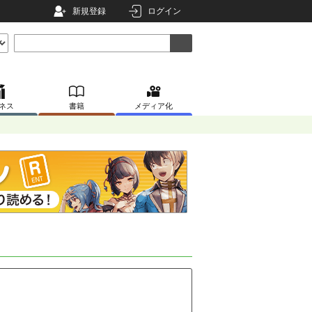
新規登録
ログイン
ネス
書籍
メディア化