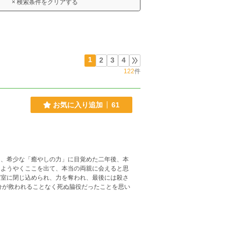
× 検索条件をクリアする
1
2
3
4
122
件
お気に入り追加
61
思