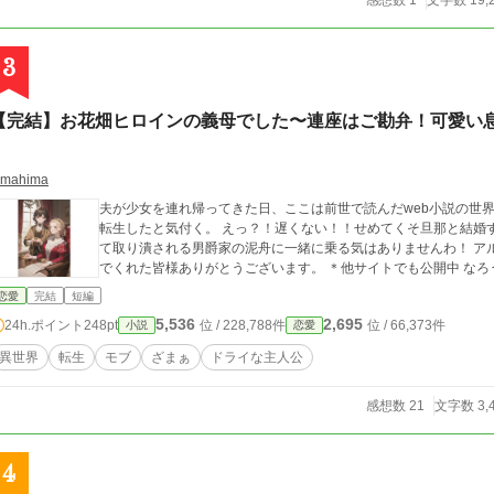
感想数 1
文字数 19,
3
【完結】お花畑ヒロインの義母でした〜連座はご勘弁！可愛い息
S
imahima
夫が少女を連れ帰ってきた日、ここは前世で読んだweb小説の世
転生したと気付く。 えっ？！遅くない！！せめてくそ旦那と結婚す
て取り潰される男爵家の泥舟に一緒に乗る気はありませんわ！ アルファポリス恋愛ランキング入りしました！ 読ん
でくれた皆様ありがとうございます。 ＊他
恋愛
完結
短編
5,536
2,695
24h.ポイント
248pt
位 / 228,788件
位 / 66,373件
小説
恋愛
異世界
転生
モブ
ざまぁ
ドライな主人公
感想数 21
文字数 3,
4