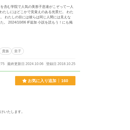
下を含む学院で人気の美形子息達がこぞって一人
わたしにはどこかで見覚えのある光景だ。 わた
。 わたしの目には彼らは同じ人間には見えな
貴族
皇子
275
最終更新日 2024.10.06
登録日 2018.10.25
お気に入り追加
160
受けいたします。