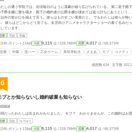
わたしの通う学院では、近頃毎日のように喜劇が繰り広げられている。 第二皇子殿
の子爵令嬢に愛を囁き、殿下の婚約者の公爵令嬢が諌めては返り討ちにあうという、
し以外の皆が口を揃えて言う。彼らはものすごい美形だと。 でもわたしは彼らが怖い
ラクターショーの着ぐるみだった。 2024/10/06 IF追加 小説を読もう！にも掲
載しています。
恋愛
完結
長編
9,115
4,017
24h.ポイント
134pt
位 / 228,788件
位 / 66,373件
小説
恋愛
恋愛
学園
逆ハー
乙女ゲーム
異世界転生
ざまあ
モブ
コメディ
感想数 634
文字数 202,
6
モブとか知らないし婚約破棄も知らない
onaca
病弱だったわたしは生まれかわりました。 モブ？ わかりませんが、この婚約はお
恋愛
完結
ｼｮｰﾄｼｮｰﾄ
9,115
4,017
24h.ポイント
134pt
位 / 228,788件
位 / 66,373件
小説
恋愛