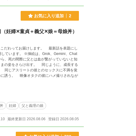
お気に入り追加
2
日（妊婦✕童貞＋義父✕娘＝母娘丼）
にこだわってお届けします。 最新話を表題にし
ままの姿をさらけ出す。 同じように、成長する
ルに誘う。 映像オタクの彼にハメ撮りされなが
丼
妊婦
父と義理の娘
110
最終更新日 2026.08.06
登録日 2026.08.05