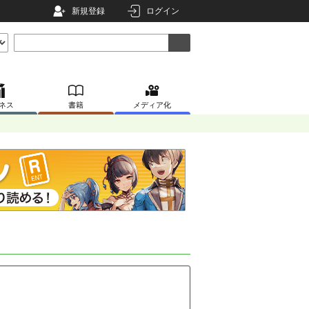
新規登録
ログイン
ネス
書籍
メディア化