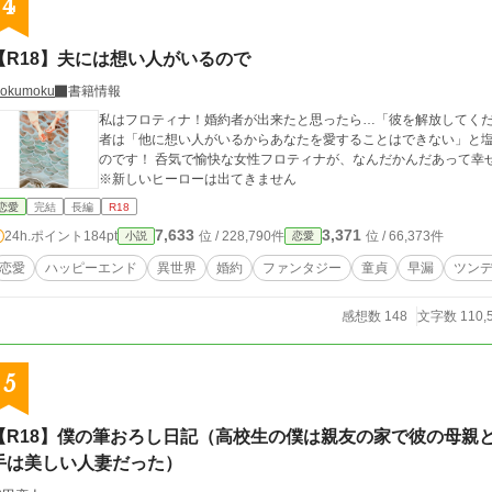
4
【R18】夫には想い人がいるので
okumoku
書籍情報
私はフロティナ！婚約者が出来たと思ったら…「彼を解放してく
者は「他に想い人がいるからあなたを愛することはできない」と
のです！ 呑気で愉快な女性フロティナが、なんだかんだあって幸
※新しいヒーローは出てきません
恋愛
完結
長編
R18
7,633
3,371
24h.ポイント
184pt
位 / 228,790件
位 / 66,373件
小説
恋愛
恋愛
ハッピーエンド
異世界
婚約
ファンタジー
童貞
早漏
ツン
感想数 148
文字数 110,
5
【R18】僕の筆おろし日記（高校生の僕は親友の家で彼の母親
手は美しい人妻だった）