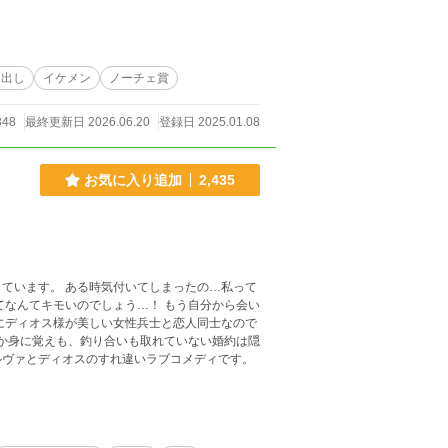
カ出し
イケメン
ノーチェ賞
348
最終更新日 2026.06.20
登録日 2025.01.08
お気に入り追加
2,435
ています。 ある時気付いてしまったの…私って
てなんてキモいのでしょう…！ もう自分から会い
にディオス様が美しい女性兵士と恋人同士なので
だか身に覚えも、釣り合いも取れていない婚約は隠
ルヴァとディオスのすれ違いラブコメディです。