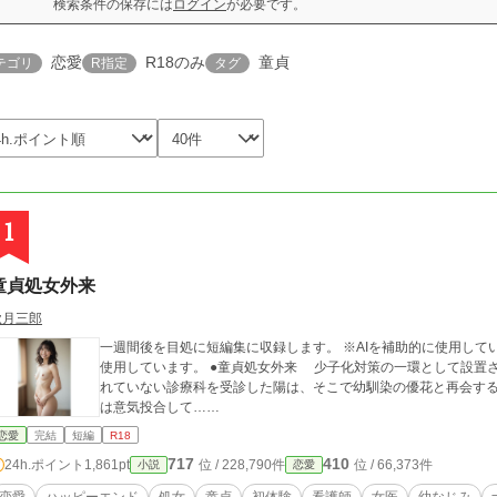
検索条件の保存には
ログイン
が必要です。
恋愛
R18のみ
童貞
テゴリ
R指定
タグ
1
童貞処女外来
秋月三郎
一週間後を目処に短編集に収録します。 ※AIを補助的に使用しています。 ※挿絵は、Grok、Gemini、ChatGTPを
使用しています。 ●童貞処女外来 少子化対策の一環として設置された『処女童貞外来』。一般にはあまり周知さ
れていない診療科を受診した陽は、そこで幼馴染の優花と再会す
は意気投合して……
恋愛
完結
短編
R18
717
410
24h.ポイント
1,861pt
位 / 228,790件
位 / 66,373件
小説
恋愛