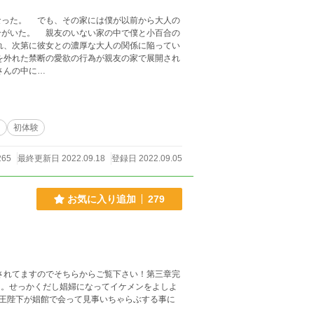
った。 でも、その家には僕が以前から大人の
合がいた。 親友のいない家の中で僕と小百合の
れ、次第に彼女との濃厚な大人の関係に陥ってい
を外れた禁断の愛欲の行為が親友の家で展開され
さんの中に…
き
初体験
265
最終更新日 2022.09.18
登録日 2022.09.05
お気に入り追加
279
されてますのでそちらからご覧下さい！第三章完
た。せっかくだし娼婦になってイケメンをよしよ
王陛下が娼館で会って見事いちゃらぶする事に