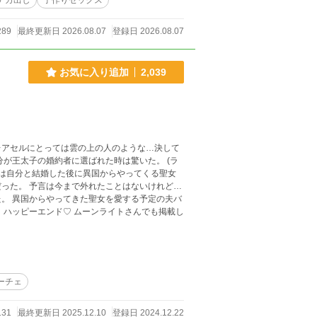
ナカ出し
子作りセックス
289
最終更新日 2026.08.07
登録日 2026.08.07
お気に入り追加
2,039
レアセルにとっては雲の上の人のような…決して
が王太子の婚約者に選ばれた時は驚いた。 (ラ
スは自分と結婚した後に異国からやってくる聖女
った。 予言は今まで外れたことはないけれど…
の夫バ
 ハッピーエンド♡ ムーンライトさんでも掲載し
ーチェ
131
最終更新日 2025.12.10
登録日 2024.12.22