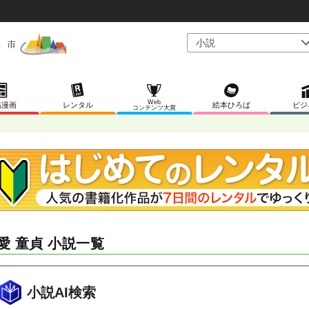
Web
稿漫画
レンタル
絵本ひろば
ビジ
コンテンツ大賞
愛 童貞 小説一覧
小説AI検索