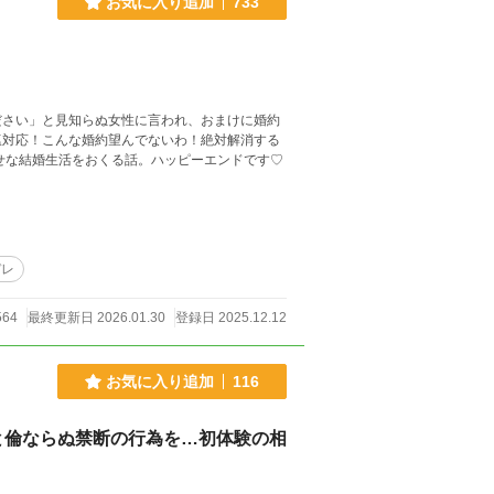
お気に入り追加
733
ださい」と見知らぬ女性に言われ、おまけに婚約
塩対応！こんな婚約望んでないわ！絶対解消する
せな結婚生活をおくる話。ハッピーエンドです♡
デレ
564
最終更新日 2026.01.30
登録日 2025.12.12
お気に入り追加
116
と倫ならぬ禁断の行為を…初体験の相