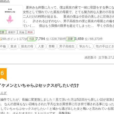
幻田恋人
夏休みも終盤に入って、僕は親友の家で一緒に宿題をする事にな
女性として憧れていた親友の母親で、とても魅力的な人妻の小百
二人だけの時間が始まる。 童貞の僕は小百合の美しさに圧倒さ
く。 許されるはずのない、男子高校生の僕と親友の母親との倫
ていく… 僕はもう我慢の限界を超えてしまった… 早く小百合
恋愛
連載中
長編
R18
7,794
3,459
24h.ポイント
177pt
位 / 228,790件
位 / 66,373件
小説
恋愛
不倫
童貞
親友の母
人妻
禁断
男子高校生
筆おろし
性の手ほど
感想数 0
文字数 27,
6
イケメンといちゃらぶセックスがしたいだけ
ユミグ
短編作でしたが、長編に変更致しました！見て頂いた方は5話目から新しい話が追加
結。 なんの意味もない召喚をされた平凡な女が異世界に行き持て囃される事になっ
ししていちゃらぶセックスがしたい！と城から逃げ出した女と醜いと言われている国
成功した。そんなオチなしストーリーです。美醜逆転