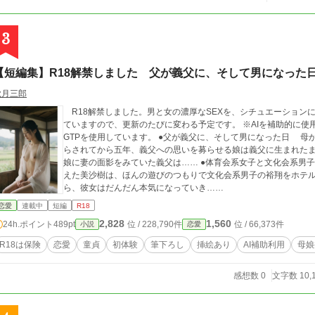
3
【短編集】R18解禁しました 父が義父に、そして男になった
秋月三郎
R18解禁しました。男と女の濃厚なSEXを、シチュエーション
ていますので、更新のたびに変わる予定です。 ※AIを補助的に使用しています。 ※挿絵は、Grok、Gemini、Chat
GTPを使用しています。 ●父が義父に、そして男になった日 母から、死の間際に父とは血が繋がっていないと知
らされてから五年、義父への思いを募らせる娘は義父に生まれた
娘に妻の面影をみていた義父は…… ●体育会系女子と文化会系男子 同じアスリートの彼とのセックスに不満を覚
えた美沙樹は、ほんの遊びのつもりで文化会系男子の裕翔をホテ
ら、彼女はだんだん本気になっていき……
恋愛
連載中
短編
R18
2,828
1,560
24h.ポイント
489pt
位 / 228,790件
位 / 66,373件
小説
恋愛
R18は保険
恋愛
童貞
初体験
筆下ろし
挿絵あり
AI補助利用
母娘
感想数 0
文字数 10,