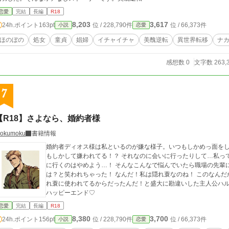
恋愛
完結
長編
R18
8,203
3,617
24h.ポイント
163pt
位 / 228,790件
位 / 66,373件
小説
恋愛
ほのぼの
処女
童貞
娼婦
イチャイチャ
美醜逆転
異世界転移
ナ
感想数 0
文字数 263,
7
【R18】さよなら、婚約者様
okumoku
書籍情報
婚約者ディオス様は私といるのが嫌な様子。いつもしかめっ面をし
もしかして嫌われてる！？ それなのに会いに行ったりして…私っ
に行くのはやめよう…！ そんなこんなで悩んでいたら職場の先輩
は？と笑われちゃった！ なんだ！私は隠れ蓑なのね！ このなん
れ蓑に使われてるからだったんだ！と盛大に勘違いした主人公ハ
ハッピーエンド♡
恋愛
完結
長編
R18
8,380
3,700
24h.ポイント
156pt
位 / 228,790件
位 / 66,373件
小説
恋愛