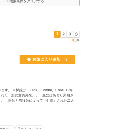
× 検索条件をクリアする
1
2
3
91
件
お気に入り追加
3
る。 医師と看護師によって『処置』された二人