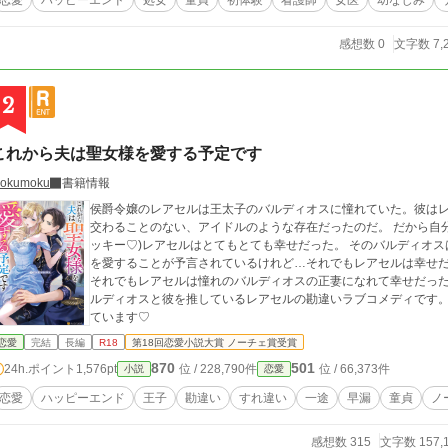
恋愛
ハッピーエンド
処女
童貞
初体験
看護師
女医
幼なじみ
感想数 0
文字数 7,
2
これから夫は聖女様を愛する予定です
okumoku
書籍情報
侯爵令嬢のレアセルは王太子のバルディオスに憧れていた。彼は
交わることのない、アイドルのような存在だったのだ。 だから自分
ッキー♡)レアセルはとてもとても幸せだった。 そのバルディオ
を愛することが予言されているけれど…それでもレアセルは幸せだ
それでもレアセルは憧れのバルディオスの正妻になれて幸せだった。 異国からやってきた聖女を愛する予定
ルディオスと彼を推しているレアセルの勘違いラブコメディです。
ています♡
恋愛
完結
長編
R18
第18回恋愛小説大賞 ノーチェ賞受賞
870
501
24h.ポイント
1,576pt
位 / 228,790件
位 / 66,373件
小説
恋愛
恋愛
ハッピーエンド
王子
勘違い
すれ違い
一途
早漏
童貞
ノ
感想数 315
文字数 157,