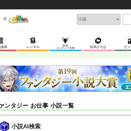
Web
稿漫画
レンタル
絵本ひろば
ビジ
コンテンツ大賞
ァンタジー お仕事 小説一覧
小説AI検索