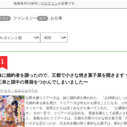
検索条件の保存には
ログイン
が必要です。
ファンタジー
お仕事
テゴリ
タグ
1
妹に婚約者を譲ったので、王都で小さな焼き菓子屋を開きます 
王弟と国中の胃袋をつかんでしまいました〜
バートリ・エルジェーベト
公爵令嬢リリアーヌは、妹に婚約者を奪われた。 「お姉様はしっかりしているもの」 「君には華がない」 家族も
元婚約者も妹を選び、リリアーヌは何もかも譲ることになる。 け
クッキーを、使用人たちは涙ぐみながら食べてくれた。 「お嬢様のお菓子が食べられなくなるのが、一番つらいで
す」 その一言で、リリアーヌは決める。 貴族令嬢として必要とされないなら、自分の手で誰かを幸せにしよう、
と。 屋敷を出たリリアーヌは、王都の片隅で小さな焼き菓子屋「月うさぎの焼き菓子店」を開く。 最初は誰も来な
い小さな店だったが、泣き虫令嬢の焼く素朴なお菓子は、疲れた