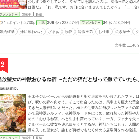
少しずつ癒やしていく。 やがて店を訪れたのは、冷徹王弟と恐れられるレオンハルト殿下。 「この菓子を作ったの
は誰だ」 「わ、私です。お口に合いませんでしたか？」 「……合いすぎて困ってい
は、王弟の孤独まで溶かしてしまう。 一方、リリアーヌを追い出した実家と元婚約者は、彼女が陰で支えていた社
ファンタジー
連載中
長編
交、贈答、屋敷運営を失い、少しずつ崩れていく。 でも、もうリリアーヌは戻らない。 彼女には、甘い香りのする
206
34
24h.ポイント
5,730pt
位 / 228,574件
位 / 53,244件
小説
ファンタジー
新しい居場所がある。 これは、婚約者も家も妹に譲った泣き虫令嬢が、王都の小さな焼き菓子屋から幸せを焼き上
げ、冷徹王弟と国中の胃袋をつかんでしまう、明るい再出発の物
婚約破棄
妹に奪われた
ざまぁ
溺愛
冷徹王弟
お仕事
焼き菓子
文字数 1,140,
2
追放聖女の神獣おひるね宿 ～ただの猫だと思って撫でていたら
sausashibu
王太子ジルベールから婚約破棄と聖女追放を言い渡されたファナ
び、呪いの森へ向かう。そこで出会ったのは、馬車より巨大な黄
てきた太陽神獣レオだった。極上の毛並みに飛びついたファナの
がて風神獣シルフィ、夜神獣ルードをはじめ、疲れ切った神獣や
めの「おひるね宿」へと生まれ変わっていく。一方、ファナを失
ジルベールは彼女を連れ戻そうとするが、神獣たちはもう、人間
目を失った聖女が、誰もが何者でもなく休める居場所を作る物語
ファンタジー
連載中
長編