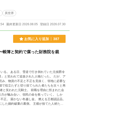
ぁ
異世界
154
最終更新日 2026.08.05
登録日 2026.07.30
お気に入り追加
387
〜帳簿と契約で腐った財務院を裁
いた元侯爵令
笑われて追放された人物だった。 だが、ア
を読み、物資の不足と不正を見抜く、領地に必要な
不正。 届かない冬越し金。 燃える王都認証品。
の裏側。 王都が捨てた人材たち