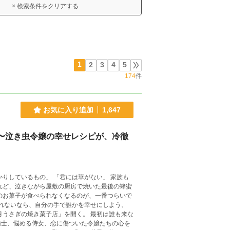
× 検索条件をクリアする
1
2
3
4
5
174
件
お気に入り追加
1,647
〜泣き虫令嬢の幸せレシピが、冷徹
れど、泣きながら屋敷の厨房で焼いた最後の蜂蜜
騎士、悩める侍女、恋に傷ついた令嬢たちの心を