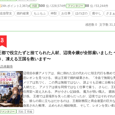
500
88
24h.ポイント
2,367pt
位 / 228,574件
位 / 53,244件
小説
ファンタジー
追放聖女
婚約破棄
もふもふ
神獣
お仕事
ほのぼの
癒やし
ざま
感想数 0
文字数 31,
3
王都で役立たずと捨てられた人材、辺境令嬢が全部雇いました 
き、凍える王国を救います〜
他力本願寺
辺境伯令嬢アメリアは、病に倒れた父の代わりに領主代行を務めている。 ある日、雪道で行き倒れて
息レオンを見つける。 彼は王都で婚約破棄され、「冷血で無能な男」と
メリアは気づく。 この男は無能ではない。 誰よりも正確に台帳
人材だと。 アメリアは彼を同情ではなく仕事で雇う。 さらに、王都で役立たずと切り捨てられた者たちを次々と再
任用室へ迎え入れる。 声が小さい記録係。 魔力が弱い職人。 臆病者と笑われた元騎士。 前職を理由に拒まれた会
計係。 王都では居場所を失った彼らだったが、辺境ではそれぞれの力が噛み合い、領民の命を救っていく。 しか
し、彼らの前に立ちはだかるのは、王都財務院と商会連盟の巨大な
偽装された帳簿。 止められた補給物資。 そして、レオンを笑い者にした婚約破棄
は、記録と契約と現場の成果で、腐った権威を追い詰めていく。 「私はあなたたちを拾ったんじゃない。必要だか
ファンタジー
完結
長編
ら選んだのよ」 これは、辺境令嬢が捨てられた人材に席を与え、王国の冬と未来を救う、実務ざまぁファンタジ