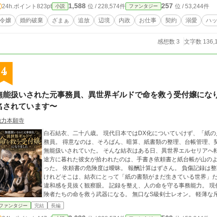
1,588
257
24h.ポイント
823pt
位 / 228,574件
位 / 53,244件
小説
ファンタジー
ー。
令嬢
婚約破棄
ざまぁ
追放
辺境
内政
お仕事
契約
溺愛
ハ
感想数 3
文字数 136,
4
無能扱いされた元事務員、異世界ギルドで命を救う受付嬢になり
名されています〜
他力本願寺
白石結衣、二十八歳。 現代日本ではDX化についていけず、「紙の人」「アナログさん」と陰で笑われていた元事
務員。 得意なのは、そろばん、暗算、紙書類の整理、台帳管理、契約書確認。 けれど会社ではそれを評価されず、
無能扱いされていた。 そんな結衣はある日、異世界エルセリアへ転移する。 魔法なし。戦闘力
途方に暮れた彼女が拾われたのは、手書き依頼書と紙台帳が山の
った。 依頼書の危険度は曖昧。 報酬計算はずさん。 負傷記録は整理されておらず、若手冒険者の死亡率は高い。
けれどそこは、結衣にとって「紙の書類がまだ生きている世界」だった。 そ
違和感を見抜く観察眼。 記録を整え、人の命を守る事務能力。 現代で評価されなかった地味な力が、異世界では冒
険者たちの命を救う武器になる。 無口なS級剣士レオン。 軽薄な斥候カイル。 犬系若手冒険者ノア。 王都から来
た貴公子アシュレイ。 そして結衣を拾った支部長ヴィクトル。 結衣に命を救われた彼らは、次々と彼女を専属指名
ファンタジー
完結
長編
し始める。 これは、戦えない受付嬢が紙と数字でギルドを変え、冒険者たちを生きて帰らせ、愛されながら自分の