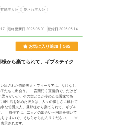
有能主人公
愛され主人公
017
最終更新日 2026.06.01
登録日 2026.05.14
お気に入り追加
565
那様から棄てられて、ギブ＆テイク
い出された伯爵夫人・フィーリアは、なけなし
言葉汚く直情的で、だけど
そ柔らかいが、その実どこか冷めた毒舌家であ
共同生活を始めた彼女は、人々の優しさに触れて
す。 前作では、二人との出会い～同居を描いて
おりますので、そちらからお入りください。 ※
と表示されます。