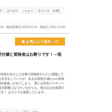
民
ほのぼの、じんわり
女主人公（令嬢）
014
最終更新日 2023.01.13
登録日 2022.12.28
お気に入り追加
77
受付嬢と冒険者はお断りです！～呪
は特技を生かした仕事で冒険者ギルドに就職して
しまう。 更には有名パーティー
せいで望まぬ事件に引っ張られる女の子のお話。 ※第二部更新中です！ なろうでも更新しています。