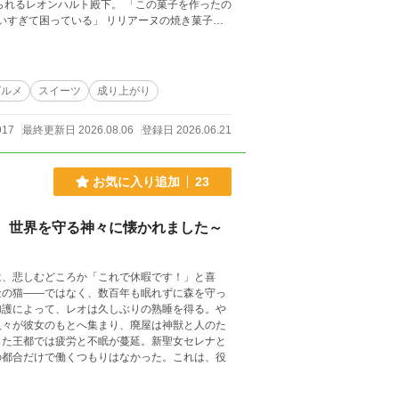
る」 リリアーヌの焼き菓子
語。
グルメ
スイーツ
成り上がり
917
最終更新日 2026.08.06
登録日 2026.06.21
お気に入り追加
23
、世界を守る神々に懐かれました～
は、悲しむどころか「これで休暇です！」と喜
金の猫――ではなく、数百年も眠れずに森を守っ
加護によって、レオは久しぶりの熟睡を得る。や
人々が彼女のもとへ集まり、廃屋は神獣と人のた
った王都では疲労と不眠が蔓延。新聖女セレナと
の都合だけで働くつもりはなかった。これは、役
。