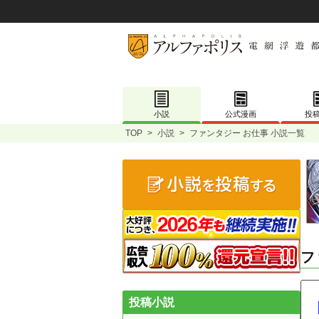
小説
公式漫画
投
TOP
>
小説
>
ファンタジー お仕事 小説一覧
フ
投稿小説