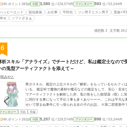
3,580
593
24h.ポイント
383pt
位 / 228,574件
位 / 53,244件
小説
ファンタジー
ハッピーエンド
疑似家族
お仕事
平民街
ツン男子とスン男子
貴族×平
幸せ
ソフトざまぁ
感想数 3
文字数 26,
6
解析スキル「アナライズ」でチートだけど、私は鑑定士なので
いの兎型アーティファクトを添えて～
夢咲みやと
希少スキル、鑑定の上位スキルの『解析』をもっているセルフィ
いる。 鑑定科で魔物の素材や魔石などの鑑定をして、安心・安全な生活をしていたが、ある日突然王城からの依頼
でアーティファクトを解析した所、兎の形をした願望器（呪）に契約者扱いされて
に同行する事になって手伝う事も多々ありーーー。 これは平凡な裏方業務になりたいながらも、巻き込まれ体質の
ファンタジー
完結
長編
5,207
898
24h.ポイント
262pt
位 / 228,574件
位 / 53,244件
小説
ファンタジー