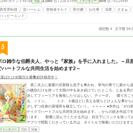
3,080
509
24h.ポイント
447pt
位 / 228,574件
位 / 53,244件
小説
ファンタジー
居場所を見つけていく物語。 ※毎日2話更新 12:00、 20:00
異世界転移
逆ハーレム
冒険者ギルド
受付嬢
お仕事
溺愛
ざまぁ
ハッピーエンド
感想数 4
文字数 94,
5
ボロ雑巾な伯爵夫人、やっと『家族』を手に入れました。～旦
でハートフルな共同生活を始めます2～
野菜ばたけ＠既刊５冊📚好評発売中！
第二夫人に最愛の旦那様も息子も奪われ、挙句の果てに家から追
の餞別だけを持って大雨の中を歩き続けていたところ、とある男の子たちに出会う。 
決してフィーリアを無視したりはしない、ディーダ。 喋り方こ
る、ノイン。 １２、３歳ほどに見える彼らとひょんな事から
少しずつ自身の居場所を確立していく。 ＝＝＝＝ ●本作は「ボロ雑巾な伯爵夫人、旦那様から棄てられて、ギブ＆
テイクでハートフルな共同生活を始めます。」からの続き作品で
います。 順番に読んでくださる方は、目次下にリンクを張って
アプリで閲覧くださっている方は、タイトルで検索いただけます
ファンタジー
完結
短編