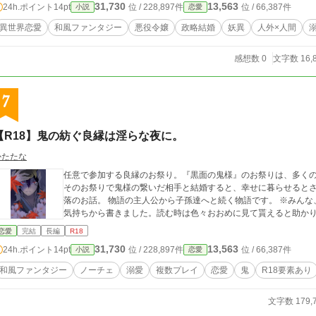
31,730
13,563
24h.ポイント
14pt
位 / 228,897件
位 / 66,387件
小説
恋愛
異世界恋愛
和風ファンタジー
悪役令嬢
政略結婚
妖異
人外×人間
感想数 0
文字数 16,
7
【R18】鬼の紡ぐ良縁は淫らな夜に。
かたたな
任意で参加する良縁のお祭り。『黒面の鬼様』のお祭りは、多く
そのお祭りで鬼様の繋いだ相手と結婚すると、幸せに暮らせると
落のお話。 物語の主人公から子孫達へと続く物語です。 ※みんな、手っ取り早くエロい事してくれないかな…って
気持ちから書きました。読む時は色々おおめに見て貰えると助か
恋愛
完結
長編
R18
31,730
13,563
24h.ポイント
14pt
位 / 228,897件
位 / 66,387件
小説
恋愛
和風ファンタジー
ノーチェ
溺愛
複数プレイ
恋愛
鬼
R18要素あり
文字数 179,