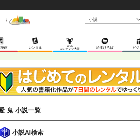
Web
稿漫画
レンタル
絵本ひろば
ビジ
コンテンツ大賞
愛 鬼 小説一覧
小説AI検索