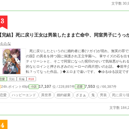
文字数 30,
3
【完結】死に戻り王女は男装したまま亡命中、同室男子にうっか
かたたな
死に戻りしたというのに婚約者に番(ツガイ)が現れ、無実の罪で
の国】の異名を持つ国に保護され王立学園へ。 掌サイズの石を出
ティリーシャと、そこで同室になった呪印のせいで気味悪がられる惚れ
的なヒロインと押されぎみのヒーローの両片想いのお話。 ◆前半
恋愛
完結
長編
R18
17,107
7,553
24h.ポイント
49pt
位 / 228,897件
位 / 66,387件
小説
恋愛
恋愛
ハッピーエンド
異世界
婚約破棄
ざまぁ
鬼
男装
死に戻り/
文字数 184,
4