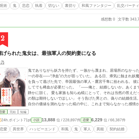
当主を決めようとしていた。その家は「壬生雀院」家 当主の血を引く子供は妾の子も
呪術
鬼
悲恋
執着
切ない
裏切り
和風ファンタジー
乱交パーテ
は殆どが本妻の子が当主になる。稀に、妾の子がなる場合もある。 そして、今代・
にはなれなかった。 その時、一人の幼子と芸者が現れる。その、幼子は無理矢理、儀式に
感想数 0
文字数 343,
こからがその幼子の酷く残酷な生活の始まりだった。 小説家になろうでも連
2
虐げられた鬼女は、最強軍人の契約妻になる
千乃
鬼でありながら妖力を持たず、一族から蔑まれ、居場所のなかった
一の存在――“浄血”の力が宿っていた。 ある日、瘴気に蝕まれ妖魔と成り果てた同族に匂いを嗅ぎつけられ、深手
を負って逃げた先で、帝国最強の軍人・鷹宮千隼に拾われる。 彼
してでも稀血が必要だった。 「――俺と、結婚しないか。あくまで“契約”として」 彼が提示した契約に、椛はただ
静かに頷く。 愛も家族も知らぬ椛にとって、それは当然の答えだった。 「俺にとって何より最優先は姉
の類は期待しないでほしい」 そう告げた男との、偽りの結婚生活。 しかし千隼と過ごすうち、役に立つことでしか
自分の価値を測れなかった椛の中に、これまで知らなかった感情
恋愛
完結
短編
13,888
6,229
24h.ポイント
71pt
位 / 228,897件
位 / 66,387件
小説
恋愛
恋愛
異世界
ハッピーエンド
和風
鬼
軍人
異能
契約結婚