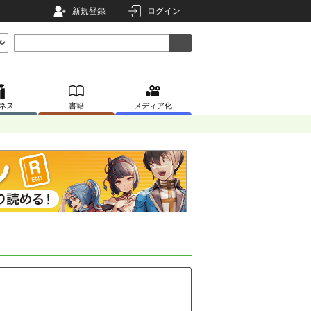
新規登録
ログイン
ネス
書籍
メディア化