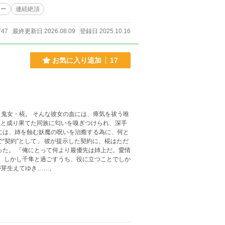
全て呼ばれ、儀式に参加する。 だが、その当主
ィー
連続絶頂
・・・・・すべての子が儀式に参加したが、当主
参加させられ、当主に選ばれた。 だが、そ
747
最終更新日 2026.08.09
登録日 2025.10.16
載してます。
お気に入り追加
17
鬼女・椛。 そんな彼女の血には、瘴気を祓う唯
には、姉を蝕む妖魔の呪いを治癒する為に、何と
上だ。愛情
が芽生えてゆき……。