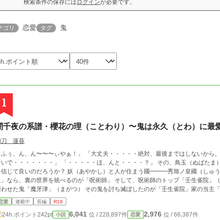
検索条件の保存には
ログイン
が必要です。
恋愛
鬼
テゴリ
タグ
1
闇千夜の系譜・櫻花の理（ことわり）〜鬼は永久（とわ）に最
和刀 蓮葵
「ふぅ、ん、ん〜〜〜ぃやぁ！」 「大丈夫・・・・・絶対、最後まではしないから
ないで・・・・・・・」 「・・・・・ほ、んと・・・・？」 その、鳥玉（ぬばたま
良いのだろうか？ 妖（あやかし）と人が住まう國━━━秀旭ノ皇國（しゅうきょくのこうこく） 表の世界を統べるのが「天
」なら、裏の世界を統べるのが「呪術師」 そして、呪術師のトップ「壬生雀院」（みぶじゃくいん）家 
襲わせた鬼「魔牙津」（まがつ） その鬼を討ち滅ぼしたのが「壬生雀院」家の当主「
とは出来なかった。 頭・両腕・上半身・右足・左足と切り分け、其々を封印した。だ
恋愛
連載中
長編
R18
分の両腕を斬り落とし、魔牙津の腕を己に付け封印した。━━━━━それから、数百年 時は流れ、列強諸国に負けんじと
6,041
2,976
24h.ポイント
242pt
位 / 228,897件
位 / 66,387件
小説
恋愛
秀旭ノ皇國は鎖国を辞め、西洋の国と文化を受け入れ、取り入れる。 我が国の文化と