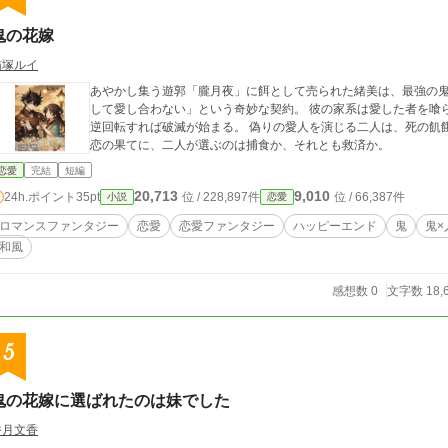
鬼の花嫁
猫塚ルイ
あやかし集う遊郭「朧月夜」に餌として売られた緒美は、最強の鬼・刹那に買い取
して愛し合わない」という奇妙な契約。 彼の家系は愛した者を喰らう呪いに染まり、理性を繋ぎ止める懐中時計が
逆回転すれば破滅が始まる。 偽りの愛人を演じる二人は、死の飢餓と隣り合わせの純愛に落ちていく。 命を懸けた
恋の果てに、二人が選ぶのは捕食か、それとも救済か。
恋愛
完結
短編
20,713
9,010
24h.ポイント
35pt
位 / 228,897件
位 / 66,387件
小説
恋愛
ロマンスファンタジー
恋愛
恋愛ファンタジー
ハッピーエンド
鬼
鬼×
和風
感想数 0
文字数 18,
5
鬼の花嫁に選ばれたのは妹でした
香月文香