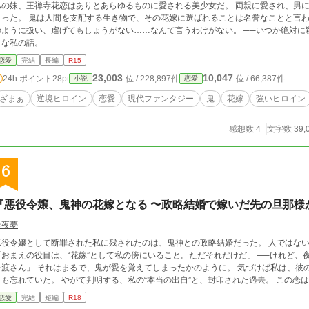
私の妹、王禅寺花恋はありとあらゆるものに愛される美少女だ。 両親に愛され、男
まった。 鬼は人間を支配する生き物で、その花嫁に選ばれることは名誉なことと言わ
ように扱い、虐げてもしょうがない……なんて言うわけがない。 ──いつか絶対に殺してやるからな。 これは、鬼と花嫁とキレそ
うな私の話。
恋愛
完結
長編
R15
23,003
10,047
24h.ポイント
28pt
位 / 228,897件
位 / 66,387件
小説
恋愛
ざまぁ
逆境ヒロイン
恋愛
現代ファンタジー
鬼
花嫁
強いヒロイン
感想数 4
文字数 39,
6
『悪役令嬢、鬼神の花嫁となる 〜政略結婚で嫁いだ先の旦那様
春夜夢
悪役令嬢として断罪された私に残されたのは、鬼神との政略結婚だった。 人ではな
おまえの役目は、“花嫁”として私の傍にいること。ただそれだけだ」 ──けれど、夜になると彼は豹変する。 「……誰にも、おまえ
まるで、鬼が愛を覚えてしまったかのように。 気づけば私は、彼の甘くて狂おしい独占欲の檻の中で、息をするこ
とも忘れていた。 やがて判明する、私の“本当の出自”と、封印された過去。
恋愛
完結
短編
R18