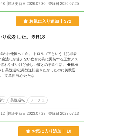
948
最終更新日 2026.07.30
登録日 2026.07.25
お気に入り追加
372
り恋をした。※R18
追われ他国へ亡命。 トロルゴアという【犯罪者
す魔法しか使えない亡命の為に男装する王女アス
やすいけど優しい彼との学園生活。 ◆積極
少し美醜逆転(美醜逆転書きたかったのに美醜逆
転？ってなった作品。) ◆エロまで遠いです。 ◆ゆるゆる設定です。 文章担当:かたたな
逆行
美醜逆転
ノーチェ
212
最終更新日 2023.07.28
登録日 2023.07.13
お気に入り追加
10