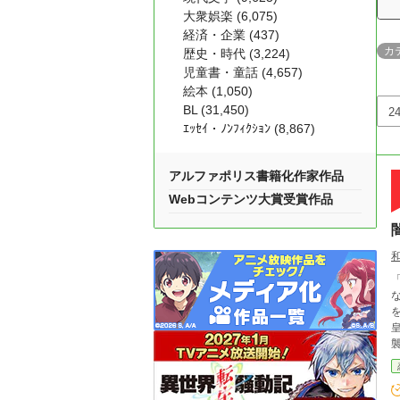
大衆娯楽 (6,075)
経済・企業 (437)
カ
歴史・時代 (3,224)
児童書・童話 (4,657)
絵本 (1,050)
BL (31,450)
ｴｯｾｲ・ﾉﾝﾌｨｸｼｮﾝ (8,867)
アルファポリス書籍化作家作品
Webコンテンツ大賞受賞作品
を信じて
皇
自