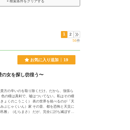
× 検索条件をクリアする
1
2
56
件
お気に入り追加
19
愛の女を探し彷徨う〜
。貴方の辛いのを取り除くだけ。だから、強張ら
）色の瞳は真剣で、嘘はついてない。私はその瞳
その昔、都を恐怖と天災に
邑雅」（むらまさ） だが、完全に討ち滅ぼすこ
が、両腕だけは封印が出来なかった。 その為、
我が国、
西洋の文化が入り乱れる時代 一つの家は新たな