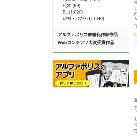
絵本 (59)
BL (1,020)
の
ｴｯｾｲ・ﾉﾝﾌｨｸｼｮﾝ (840)
アルファポリス書籍化作家作品
Webコンテンツ大賞受賞作品
「
を渡さん」 それは