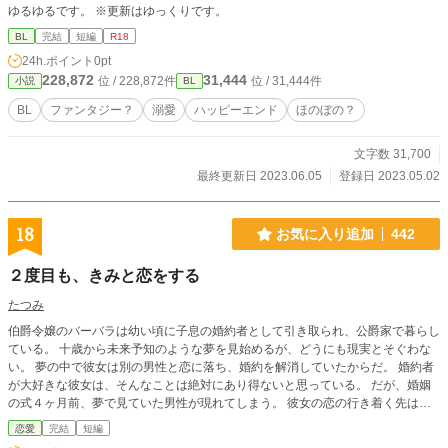
ゆるゆるです。 ※更新はゆっくりです。
BL
完結
短編
R18
24h.ポイント
0pt
228,872
31,444
位 / 228,872件
位 / 31,444件
小説
BL
BL
ファンタジー？
溺愛
ハッピーエンド
ほのぼの？
文字数 31,700
最終更新日 2023.06.05
登録日 2023.05.02
18
お気に入り追加
442
２度目も、きみと恋をする
たつみ
伯爵令嬢のバーバラは幼い頃に子息の婚約者として引き取られ、公爵家で暮らし
ている。 十歳から未来予知のような夢を見始めるが、どうにも現実とそぐわな
い。 夢の中で彼女は別の男性と恋に落ち、婚約を解消していたからだ。 婚約者
が大好きな彼女は、そんなことは絶対にあり得ないと思っている。 だが、婚姻
の式４ヶ月前、夢で見ていた男性が現れてしまう。 彼女の恋の行き着く先は、
婚約者かそれとも。 ◇◇◇◇◇ 設定はあくまでも「貴族風」なので、現実
恋愛
完結
短編
の貴族社会などとは異なります。 本物の貴族社会ではこんなこと通用しない、