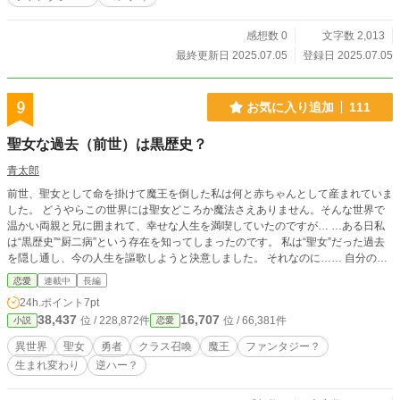
感想数 0
文字数 2,013
最終更新日 2025.07.05
登録日 2025.07.05
9
お気に入り追加
111
聖女な過去（前世）は黒歴史？
青太郎
前世、聖女として命を掛けて魔王を倒した私は何と赤ちゃんとして産まれていま
した。 どうやらこの世界には聖女どころか魔法さえありません。そんな世界で
温かい両親と兄に囲まれて、幸せな人生を満喫していたのですが… …ある日私
は“黒歴史”“厨二病”という存在を知ってしまったのです。 私は“聖女”だった過去
を隠し通し、今の人生を謳歌しようと決意しました。 それなのに…… 自分の前
世（聖女）を隠して人生を謳歌しよう思っていた主人公がクラス召喚に巻き込ま
恋愛
連載中
長編
れる話です。 思い付き、コメディ風味（？）の転生モノなので軽い気持ちで読
24h.ポイント
7pt
んで楽しんで頂けたら嬉しいです。 なろう様でも公開してます。
38,437
16,707
位 / 228,872件
位 / 66,381件
小説
恋愛
異世界
聖女
勇者
クラス召喚
魔王
ファンタジー？
生まれ変わり
逆ハー？