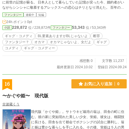
に前世の記憶が蘇る。 日本人として暮らしていた記憶が戻った今、婚約者がい
ながらシンシャに敬慕するアレックスへの恋心はチリとなり消えた。 百年の恋
も冷めた今、追放でもなんでもすればいいじゃない。 今まで社交界で積み上げ
ファンタジー
連載中
短編
てきた地位と権力を使ってもっと良いイケメンと結婚してやるわ！ と息巻いて
24h.ポイント
0pt
いたイザベラだったが、予想に反してオカマ3人が率いる0部隊への三年間の兵
228,872
53,343
位 / 228,872件
位 / 53,343件
小説
ファンタジー
役を命じられる。 「オカマ部隊での兵役だなんて冗談じゃないわ！！！」 一癖
も二癖もあるオカマ達とイザベラが織りなすドタバタ劇の末とは・・・
ギャグ・コメディ
BL要素ありますがBLじゃないよ
断罪
ファンタジー？
オカマ
オカマじゃないよ、女だよ
ギャグ
コメディ
ギャグ・コメディー
感想数 0
文字数 11,237
最終更新日 2024.10.02
登録日 2024.09.24
16
お気に入り追加
0
〜かぐや姫〜 現代版
古波蔵くう
現代版「かぐや姫」。サトウキビ栽培の翁は、田舎の町に住
む。彼の家に突如現れた美しい少女、蛍姫。彼女は、格闘技
に長ける。田舎を出て都会でボクシングの試合に勝利し、翁
と嫗は豊かな暮らしを手に入れる。その後、蛍姫は５人の男