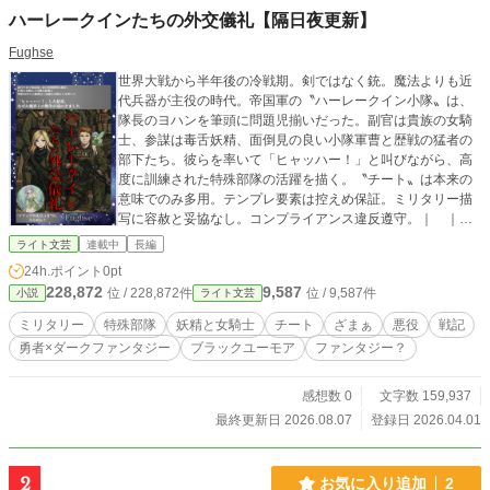
ハーレークインたちの外交儀礼【隔日夜更新】
Fughse
世界大戦から半年後の冷戦期。剣ではなく銃。魔法よりも近
代兵器が主役の時代。帝国軍の〝ハーレークイン小隊〟は、
隊長のヨハンを筆頭に問題児揃いだった。副官は貴族の女騎
士、参謀は毒舌妖精、面倒見の良い小隊軍曹と歴戦の猛者の
部下たち。彼らを率いて「ヒャッハー！」と叫びながら、高
度に訓練された特殊部隊の活躍を描く。〝チート〟は本来の
意味でのみ多用。テンプレ要素は控えめ保証。ミリタリー描
写に容赦と妥協なし。コンプライアンス違反遵守。｜ ｜
｜ ｜ ｜ ｜ ｜ ｜ ｜ ｜ ｜ ｜ ｜ ｜ ｜
ライト文芸
連載中
長編
｜ ｜ ・登場人物 ヨハン・スミス 25歳。素行不良の軍
24h.ポイント
0pt
人。隊長らしく練度は高いがヒャッハーをしがちな大尉。 ソ
228,872
9,587
位 / 228,872件
位 / 9,587件
小説
ライト文芸
フィア・エインセル 20歳(年齢詐称)。妖精の少女。ヨハンに
脅迫されて軍属の准尉となる。毒舌。 ミリアム・フォン・シ
ミリタリー
特殊部隊
妖精と女騎士
チート
ざまぁ
悪役
戦記
メオン 17歳。良家の才媛で巨乳の女騎士の新任少尉。運悪く
勇者×ダークファンタジー
ブラックユーモア
ファンタジー？
副官に抜擢された。 シニア(ジョン・デイビッド・サイガン)
52歳。上級曹長で小隊の実質的なまとめ役。白髪、隻眼の偉
丈夫。 部下たち 26人の荒くれ者(お嬢さん)たち。専門技能を
感想数 0
文字数 159,937
身に着けた歴戦の猛者たち。 ルートヴィヒ・フォン・ゼブル
最終更新日 2026.08.07
登録日 2026.04.01
ン 23歳。帝国貴族の公子。ギルドの誇る白金級の冒険者だ
が、虚飾の〝英雄〟 ボーマン ハーレークイン小隊の駐屯基地
の司令官。苦労人の大佐。 バンジョウ 150歳。ベテランの大
2
お気に入り追加
2