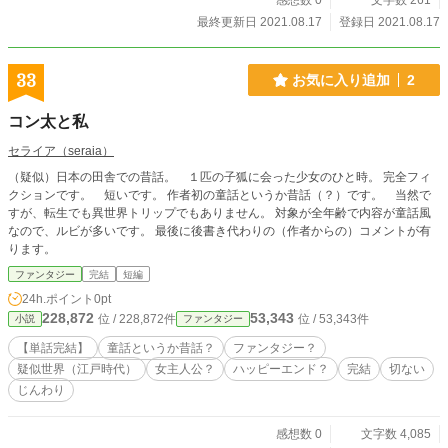
感想数 0
文字数 261
最終更新日 2021.08.17
登録日 2021.08.17
33
お気に入り追加
2
コン太と私
セライア（seraia）
（疑似）日本の田舎での昔話。 １匹の子狐に会った少女のひと時。 完全フィ
クションです。 短いです。 作者初の童話というか昔話（？）です。 当然で
すが、転生でも異世界トリップでもありません。 対象が全年齢で内容が童話風
なので、ルビが多いです。 最後に後書き代わりの（作者からの）コメントが有
ります。
ファンタジー
完結
短編
24h.ポイント
0pt
228,872
53,343
位 / 228,872件
位 / 53,343件
小説
ファンタジー
【単話完結】
童話というか昔話？
ファンタジー？
疑似世界（江戸時代）
女主人公？
ハッピーエンド？
完結
切ない
じんわり
感想数 0
文字数 4,085