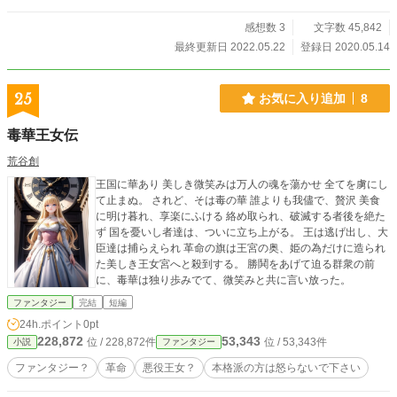
感想数 3
文字数 45,842
最終更新日 2022.05.22
登録日 2020.05.14
25
お気に入り追加
8
毒華王女伝
荒谷創
王国に華あり 美しき微笑みは万人の魂を蕩かせ 全てを虜にし
て止まぬ。 されど、そは毒の華 誰よりも我儘で、贅沢 美食
に明け暮れ、享楽にふける 絡め取られ、破滅する者後を絶た
ず 国を憂いし者達は、ついに立ち上がる。 王は逃げ出し、大
臣達は捕らえられ 革命の旗は王宮の奥、姫の為だけに造られ
た美しき王女宮へと殺到する。 勝鬨をあげて迫る群衆の前
に、毒華は独り歩みでて、微笑みと共に言い放った。
ファンタジー
完結
短編
24h.ポイント
0pt
228,872
53,343
位 / 228,872件
位 / 53,343件
小説
ファンタジー
ファンタジー？
革命
悪役王女？
本格派の方は怒らないで下さい