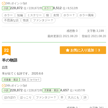
24h.ポイント
0pt
228,872
8,512
位 / 228,872件
位 / 8,512件
小説
ホラー
ホラー
短編
ミステリー
猫
友情
ホラー？
ホラー風味
不思議な話
怪談
ファンタジー？
感想数 0
文字数 3,199
最終更新日 2021.08.20
登録日 2021.08.20
32
お気に入り追加
3
羊の物語
四季
羊が出てくる詩です。 2020.6.6
児童書・童話
完結
ｼｮｰﾄｼｮｰﾄ
24h.ポイント
0pt
228,872
4,657
位 / 228,872件
位 / 4,657件
小説
児童書・童話
ほのぼの
ほっこり
ファンタジー？
羊
大人にも
詩