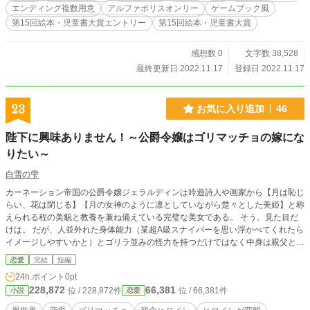
ります。 ゲームブック風に選択肢があり、エンディングも複
エンディング複数用意
アルファポリスオンリー
ゲームブック風
数用意されています。 ホラー要素自体は少なめ。 子供向け…
第15回絵本・児童書大賞エントリー
第15回絵本・児童書大賞
というよりは大人向けの児童書・童話かもしれません。
感想数 0
文字数 38,528
最終更新日 2022.11.17
登録日 2022.11.17
23
お気に入り追加
46
陛下に興味ありません！～公爵令嬢はゴリマッチョの嫁にな
りたい～
白雪の雫
カーネーション帝国の公爵令嬢ジェラルディンは吟遊詩人や画家から【月は恥じ
らい、花は閉じる】【月の女神のように凛としていながら楚々とした美姫】と称
えられる程の美貌と教養を兼ね備えている完璧な美女である。 そう。見た目だ
けは。 だが、人並外れた身体能力（某超A級スナイパーを思い浮かべてくれたら
イメージしやすいかと）とゴリラ並みの怪力を持つだけではなく中身は親父とい
う実に残念な女性でもある。 美貌・教養・立ち居振る舞い・采配・商才・財
恋愛
完結
短編
産・家柄 全てを持っているジェラルディンを妻にするべく貴族子息に貴族当主
24h.ポイント
0pt
が求婚をするのだが、彼女の好みはバックに無意味なキラキラを背負っている白
228,872
66,381
位 / 228,872件
位 / 66,381件
小説
恋愛
馬の王子様的なイケメンではない。 鋼のように鍛え抜かれた肉体と雄っぱいを
持っている、幾つもの戦場を潜り抜けてきたゴリマッチョなのだ。 「私の好み