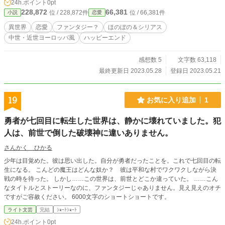
24h.ポイント
0pt
ということも多々あります。 それを踏まえて、お読み頂ければと思います、な
228,872
66,381
位 / 228,872件
位 / 66,381件
小説
恋愛
にとぞ。
異世界
恋愛
ファンタジー？
ほのぼの＆シリアス
中世・近世ヨーロッパ風
ハッピーエンド
感想数 5
文字数 63,118
最終更新日 2023.05.28
登録日 2023.05.21
19
お気に入り追加
1
勇者が七回目に転生した世界は、静かに壊れていました。犯
人は、前世で倒した破壊神に違いありません。
さんかく ひかる
少年は目覚めた。彼は思い出した。自分が勇者だったことを。これで七回目の転
生になる。 こんどの魔王はどんな奴か？ 彼は平和な村でワクワクしながら決
戦の時を待った。 しかし……この世界は、前世とどこか違っていた。 ……こん
なタイトルとストーリーなのに、ファンタジーじゃありません。見え見えのオチ
ですがご容赦ください。 6000文字のショートショートです。
ライト文芸
完結
ｼｮｰﾄｼｮｰﾄ
24h.ポイント
0pt