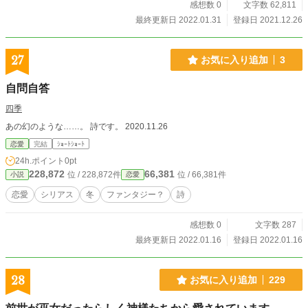
感想数 0
文字数 62,811
か考え中。 R4,01,31追記 舞台台本版を、1/31 1:10より、数
時間おきに順次上げていきます。（最終13時）
最終更新日 2022.01.31
登録日 2021.12.26
27
お気に入り追加
3
自問自答
四季
あの幻のような……。 詩です。 2020.11.26
恋愛
完結
ｼｮｰﾄｼｮｰﾄ
24h.ポイント
0pt
228,872
66,381
位 / 228,872件
位 / 66,381件
小説
恋愛
恋愛
シリアス
冬
ファンタジー？
詩
感想数 0
文字数 287
最終更新日 2022.01.16
登録日 2022.01.16
28
お気に入り追加
229