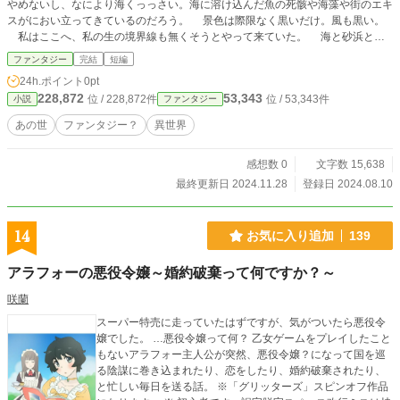
やめないし、なにより海くっっさい。海に溶け込んだ魚の死骸や海藻や街のエキ
スがにおい立ってきているのだろう。 景色は際限なく黒いだけ。風も黒い。
私はここへ、私の生の境界線も無くそうとやって来ていた。 海と砂浜と風
と私。全部黒い。まっ黒なモノとして、みんなまざって無くなってしまおうよ。
ファンタジー
完結
短編
『ザザッ！・・・トゥートゥーツーツー！トゥートゥーツーツー！・・・聞こ
24h.ポイント
0pt
えますかぁ？トゥートゥーツーツー・・・！』 自らの命を絶とうとした私、
228,872
53,343
位 / 228,872件
位 / 53,343件
小説
ファンタジー
梶るり子の頭の中に突然きこえてきたメッセージ。そこからはじまる摩訶不思議
なお話。
あの世
ファンタジー？
異世界
感想数 0
文字数 15,638
最終更新日 2024.11.28
登録日 2024.08.10
14
お気に入り追加
139
アラフォーの悪役令嬢～婚約破棄って何ですか？～
咲蘭
スーパー特売に走っていたはずですが、気がついたら悪役令
嬢でした。 …悪役令嬢って何？ 乙女ゲームをプレイしたこと
もないアラフォー主人公が突然、悪役令嬢？になって国を巡
る陰謀に巻き込まれたり、恋をしたり、婚約破棄されたり、
と忙しい毎日を送る話。 ※「グリッターズ」スピンオフ作品