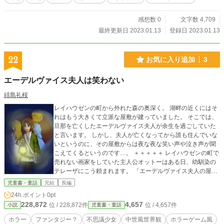
感想数 0
文字数 4,709
最終更新日 2023.01.13
登録日 2023.01.13
22
お気に入り追加
3
エーデルヴァイス夫人は笑わない
緋島礼桜
レイハウゼンの町から外れた森の奥深く。 湖畔の近くにはそ
れはもう大きくて立派な屋敷が建っていました。 そこでは、
旦那を亡くしたエーデルヴァイス夫人が余生を過ごしていた
と言います。 しかし、夫人が亡くなってから誰も住んでいな
いというのに、その屋敷からは夜な夜な笑い声や泣き声が聞
こえてくるというのです…。 ＋＋＋＋＋ レイハウゼンの町で
売れない画家をしていた主人公オットーはある日、幼馴染の
テレーザにこう頼まれます。 「エーデルヴァイス夫人の屋敷
へ行って夫人を笑わせて来て」 ちょっと変わった依頼を受け
児童書・童話
完結
長編
たオットーは、笑顔の夫人の絵を描くため、いわくつきの湖
24h.ポイント
0pt
近くにある屋敷へと向かうことになるのでした。 しかしそこ
228,872
4,657
位 / 228,872件
位 / 4,657件
小説
児童書・童話
で待っていたのは、笑顔とは反対の恐ろしい体験でした――
―。 ＋＋＋＋＋ ホラーゲームにありそうな設定での小説にな
ホラー
ファンタジー？
不思議少女
中世風世界観
ホラーゲーム風