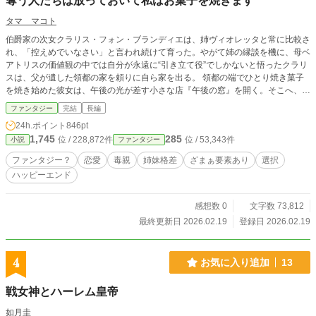
奪う人たちは放っておいて私はお菓子を焼きます
タマ マコト
伯爵家の次女クラリス・フォン・ブランディエは、姉ヴィオレッタと常に比較さ
れ、「控えめでいなさい」と言われ続けて育った。やがて姉の縁談を機に、母ベ
アトリスの価値観の中では自分が永遠に“引き立て役”でしかないと悟ったクラリ
スは、父が遺した領都の家を頼りに自ら家を出る。 領都の端でひとり焼き菓子
を焼き始めた彼女は、午後の光が差す小さな店『午後の窓』を開く。そこへ、紅
茶の香りに異様に敏感な謎の青年が現れる。名も素性も明かさぬまま、ただ菓子
ファンタジー
完結
長編
の味を静かに言い当てる彼との出会いが、クラリスの新しい人生をゆっくりと動
24h.ポイント
846pt
かし始める。 奪い合う世界から離れ、比較されない場所で生きると決めた少女
1,745
285
位 / 228,872件
位 / 53,343件
小説
ファンタジー
の、静かな再出発の物語。
ファンタジー？
恋愛
毒親
姉妹格差
ざまぁ要素あり
選択
ハッピーエンド
感想数 0
文字数 73,812
最終更新日 2026.02.19
登録日 2026.02.19
4
お気に入り追加
13
戦女神とハーレム皇帝
如月圭