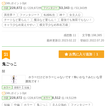
事で歪みを利己的な人間ごと排斥しようとした。 結果、利
24h.ポイント
0pt
己的な人間により私の人生は幕を下ろした。 …違う。本当
228,872
53,343
位 / 228,872件
位 / 53,343件
小説
ファンタジー
に利己的であったのは、紛まぎれも無く、私だ。間違えてし
まったのだ。私は。その事実だけは間違えてはならない。
異世界？
ファンタジー？
転移転生
神？
女主人公
「……私は確かに、正しさという物を間違えました」 「そう
チートなど要らん！
魔法など要らん！
最強でも無双でもない！
だよなァ！？ 綺麗事はやめようよ、ねェ！ キミは正義の
キャラ少なめ覚えやすい
横文字少なめ和名万歳
味方でも何でもないでしょォ！？」 我が意を得たり、と言
わんばかりに醜くく歪んだ笑顔を見せる創造主。 そんな主
に作られた、弄れるかわいそうな命。 違う…、違う！！
感想数 11
文字数 198,385
その命達を憐れむ権利など私には無い！ 「───だから？」
最終更新日 2023.02.22
登録日 2022.07.20
「……へっ？」 「だから、それがどうかしたんですか。私は
今度こそ私の正しさを貫き通します。あなたが生み出したこ
の星の命へ、そしてあなたへ」 彼等のその手にそれ
21
お気に入り追加
1
ぞれ強制的に渡されたとある本。それは目の前に浮かぶ地球
によく似た星そのものであり、これから歩む人生でもある。
鬼ごっこ
二人の未熟なカミサマに与えられた使命、それはその本を完
成させる事。 誰の思惑なのか、何故選ばれたのか、それす
IM
らも分からず。 一人は自らの正しさを証明する為に。 一
人は自らの人生を否定し自由に生きる為に。 ───これは、
ホラーだけどホラーじゃないです！怖いかな？みたいな雰
意図せず『カミサマ』の役目を負わされてしまった不完全な
囲気です！
者達が、自ら傷付きながらも気付き立ち上がり、繰り返して
ホラー
連載中
短編
は進んでいく天地創造の軌跡である。
24h.ポイント
0pt
228,872
8,512
位 / 228,872件
位 / 8,512件
小説
ホラー
短編
中編
ホラー
鬼ごっこ
主人公強め
ファンタジー？