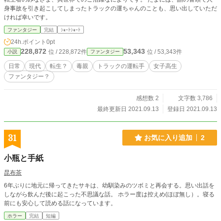
身事故を引き起こしてしまったトラックの運ちゃんのことも、思い出していただ
ければ幸いです。
ファンタジー
完結
ｼｮｰﾄｼｮｰﾄ
24h.ポイント
0pt
228,872
53,343
位 / 228,872件
位 / 53,343件
小説
ファンタジー
日常
現代
転生？
毒親
トラックの運転手
女子高生
ファンタジー？
感想数 2
文字数 3,786
最終更新日 2021.09.13
登録日 2021.09.13
31
お気に入り追加
2
小瓶と手紙
昆布茶
6年ぶりに地元に帰ってきたサキは、幼馴染みのツボミと再会する。思い出話を
しながら飲んだ後に起こった不思議な話。 ホラー度は控えめ(ほぼ無し）。寝る
前にも安心して読める話になっています。
ホラー
完結
短編