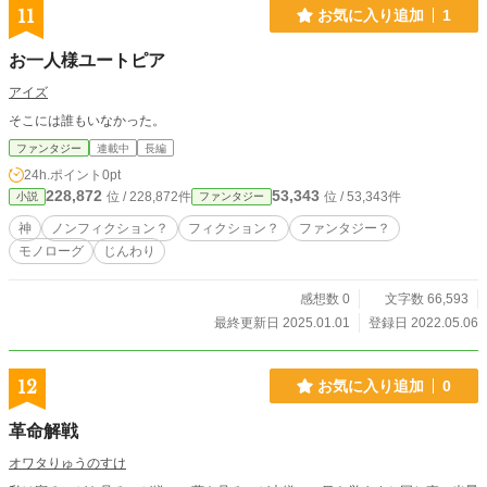
11
お気に入り追加
1
お一人様ユートピア
アイズ
そこには誰もいなかった。
ファンタジー
連載中
長編
24h.ポイント
0pt
228,872
53,343
位 / 228,872件
位 / 53,343件
小説
ファンタジー
神
ノンフィクション？
フィクション？
ファンタジー？
モノローグ
じんわり
感想数 0
文字数 66,593
最終更新日 2025.01.01
登録日 2022.05.06
12
お気に入り追加
0
革命解戦
オワタりゅうのすけ