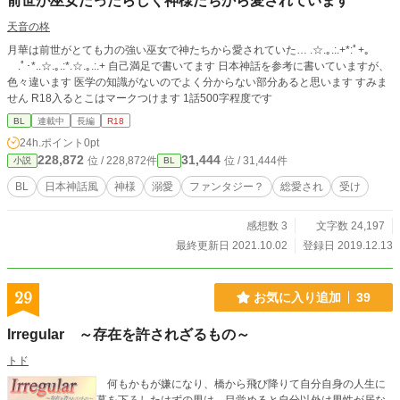
前世が巫女だったらしく神様たちから愛されています
天音の柊
月華は前世がとても力の強い巫女で神たちから愛されていた… .☆.｡.:.+*:ﾟ+｡
.ﾟ･*..☆.｡.:*.☆.｡.:.+ 自己満足で書いてます 日本神話を参考に書いていますが、
色々違います 医学の知識がないのでよく分からない部分あると思います すみま
せん R18入るとこはマークつけます 1話500字程度です
BL
連載中
長編
R18
24h.ポイント
0pt
228,872
31,444
位 / 228,872件
位 / 31,444件
小説
BL
BL
日本神話風
神様
溺愛
ファンタジー？
総愛され
受け
感想数 3
文字数 24,197
最終更新日 2021.10.02
登録日 2019.12.13
29
お気に入り追加
39
Irregular ～存在を許されざるもの～
トド
何もかもが嫌になり、橋から飛び降りて自分自身の人生に