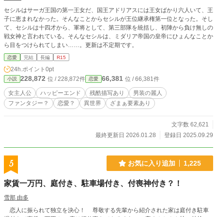
セシルはサーガ王国の第一王女だ、国王アドリアスには王女ばかり六人いて、王
子に恵まれなかった。そんなことからセシルが王位継承権第一位となった。そし
て、セシルは十四才から、軍将として、第三部隊を統括し、初陣から負け無しの
戦女神と言われている。そんなセシルは、ミダリア帝国の皇帝にひょんなことか
ら目をつけられてしまい……。更新は不定期です。
恋愛
完結
長編
R15
24h.ポイント
0pt
228,872
66,381
位 / 228,872件
位 / 66,381件
小説
恋愛
女主人公
ハッピーエンド
残酷描写あり
男装の麗人
ファンタジー？
恋愛？
異世界
ざまぁ要素あり
文字数 62,621
最終更新日 2026.01.28
登録日 2025.09.29
5
お気に入り追加
1,225
家賃一万円、庭付き、駐車場付き、付喪神付き？！
雪那 由多
恋人に振られて独立を決心！ 尊敬する先輩から紹介された家は庭付き駐車