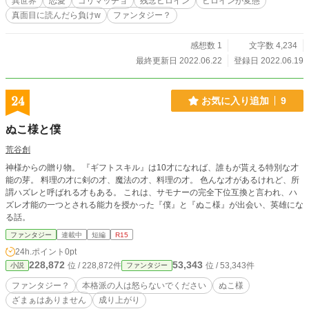
異世界
恋愛
ゴリマッチョ
残念ヒロイン
ヒロインが変態
は『僕の食事は薔薇の花弁を浮かべた紅茶だけだよ』という台詞が似合いそう
真面目に読んだら負けw
ファンタジー？
な、意味のないキラキラオーラを纏っているイケメンではなく、漢と書いておと
こと読むという言葉が似合う男の中の男･･･即ちゴリマッチョなの！！」 厳つい
ゴリマッチョの裸エプロン姿･･･何て素敵なの♡あ～っ･･･想像しただけでも鼻血
感想数 1
文字数 4,234
が！！！ （ダメだ、この姉･･･） 己の妄想に鼻血を出してしまうジェラルディン
最終更新日 2022.06.22
登録日 2022.06.19
の姿にアーノルドは泣いた。心の底から。 「男達の求婚を拒むという事はそれ
だけ身持ちが固い事の証。アーノルド、ジェラルディン姫を私の側室として迎え
入れたい」 ジェラルディンが早く嫁に行って欲しいと願っていた両親とアーノ
24
お気に入り追加
9
ルドは皇帝の申し出を受け入れてしまう。 自分の好みから大きくかけ離れてい
る皇帝の側室になりたくないジェラルディンは必死になって拒むのだが、そんな
ぬこ様と僕
姉にアーノルドが囁く。 「宮殿には騎士が居ます。もしかすると「ゴリマッチ
ョが居るのね！？待っててね！ゴリマッチョーーー！！！」 ゴリマッチョを捕
荒谷創
まえる為に後宮に入ったジェラルディン。 彼女はゴリマッチョの嫁になれるだ
神様からの贈り物。 『ギフトスキル』は10才になれば、誰もが貰える特別な才
ろうか？ 舞台は中世から近代ヨーロッパなのに料理や設備は現代的、貴族なの
能の芽。 料理の才に剣の才、魔法の才、料理の才。 色んな才があるけれど、所
に結婚に関しては現代のようにある程度自由という、ある意味乙女ゲームのよう
謂ハズレと呼ばれる才もある。 これは、サモナーの完全下位互換と言われ、ハ
にファンタジーでご都合主義な上にゆるふわ設定です。 例によって例の如く、
ズレ才能の一つとされる能力を授かった『僕』と『ぬこ様』が出会い、英雄にな
バックグラウンドなど深く考えた話ではありません。
る話。
ファンタジー
連載中
短編
R15
24h.ポイント
0pt
228,872
53,343
位 / 228,872件
位 / 53,343件
小説
ファンタジー
ファンタジー？
本格派の人は怒らないでください
ぬこ様
ざまぁはありません
成り上がり