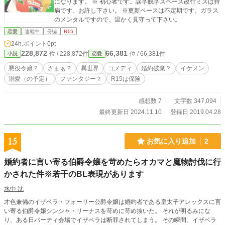
になります。 ※ 初心者です。誤字脱字スペース改行ミスは持
病です。お許し下さい。 ※更新ペースは不定期です。ガラス
のメンタルですので、温かく見守って下さい。
恋愛
連載中
長編
R15
24h.ポイント
0pt
228,872
66,381
位 / 228,872件
位 / 66,381件
小説
恋愛
悪役令嬢？
ざまぁ？
異世界
コメディ
婚約破棄？
イケメン
溺愛（の予定）
ファンタジー？
R15は保険
感想数 7
文字数 347,094
最終更新日 2024.11.10
登録日 2019.04.28
15
お気に入り追加
2
婚約者に言い寄る伯爵令嬢を苛めたらオカマと魔物討伐に行
かされた件※若干のBL表現があります
水中 沈
才色兼備のイザベラ・フォーリー公爵令嬢は婚約者である皇太子アレックスに言
い寄る伯爵令嬢シンシャ・リーナスを苛めに苛め抜いた。 それが明るみにな
り、ある日パーティ会場でイザベラは断罪されてしまう。 その瞬間、イザベラ