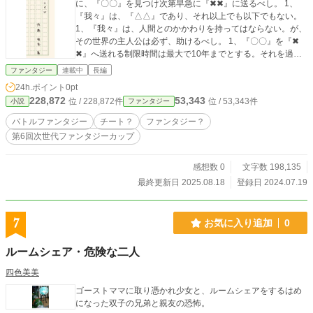
に、『〇〇』を見つけ次第早急に『✖✖』に送るべし。 1、
『我々』は、『△△』であり、それ以上でも以下でもない。
1、『我々』は、人間とのかかわりを持ってはならない。が、
その世界の主人公は必ず、助けるべし。 1、『〇〇』を『✖
✖』へ送れる制限時間は最大で10年までとする。それを過ぎ
ることあれば、直ちに抹消もとい、概念破壊を実行すべし。
ファンタジー
連載中
長編
1、『我々』とかかわった人間の記憶は主人公においても消さ
24h.ポイント
0pt
なければならない。 破ノ章 輪廻転生の仕組み 人が現世で死
228,872
53,343
位 / 228,872件
位 / 53,343件
小説
ファンタジー
ぬ→魂の持ち主と魂に分離→持ち主は天国か地獄の判決を受
けてそれぞれの場所へ→魂は神界へ転送して持ち主の記憶と
バトルファンタジー
チート？
ファンタジー？
知識を洗浄→魂の再形成→保管。 ※現世に前世の記憶が残っ
第6回次世代ファンタジーカップ
た人間がたまに出るのは洗浄作業の際にキレイに洗浄できず
に魂が使用されたため。前世の記憶が残った人間が出るとそ
の日の管理係にペナルティが与えられる。 ※歴史的な偉人な
感想数 0
文字数 198,135
どはリストに載っているため洗浄や再形成などは行わない。
最終更新日 2025.08.18
登録日 2024.07.19
ロキの悪戯により、偉人の記憶を保存している五輪の魂の花
が現世に落とされてしまった。 「今回はこちらのミスだから
ね。各世界の主人公の英霊貸すから花の破棄ヨロ」 神の指令
7
お気に入り追加
0
により修正係 布田 龍兎と抹消係 無田皆無の二人は召喚され
た五人とともに魂の花を破棄するために再び現世へ降り立っ
ルームシェア・危険な二人
た。 カタラレヌ・クロニクル 破ノ章 魂の花編。始動！ 急
ノ章 終末論 突如現れたもう一人の｜無田《むでん》 ｜皆無
四色美美
《かいむ》。万能の花を手にした彼は言い放つ。 「今より、
ゴーストママに取り憑かれ少女と、ルームシェアをするはめ
｜終末論《エスカトロジー》を始める。」 そして始まる”世界
になった双子の兄弟と親友の恐怖。
の終焉の歪み”｜終末論《エスカトロジー》。歪みが溢れかえ