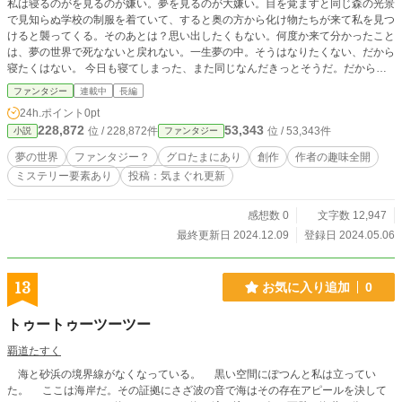
私は寝るのがを見るのが嫌い。夢を見るのが大嫌い。目を覚ますと同じ森の光景
で見知らぬ学校の制服を着ていて、すると奥の方から化け物たちが来て私を見つ
けると襲ってくる。そのあとは？思い出したくもない。何度か来て分かったこと
は、夢の世界で死なないと戻れない。一生夢の中。そうはなりたくない、だから
寝たくはない。 今日も寝てしまった、また同じなんだきっとそうだ。だから受
け入れようとした。化け物たちが私を殺してくれると信じて。目を閉じて耐えよ
ファンタジー
連載中
長編
うとした。でも聞こえたのは私自身の声ではなく、あの化け物たちの悲鳴だっ
24h.ポイント
0pt
た。恐る恐る目を開けると、目の前には同い年くらいの人間ではない少女と化け
228,872
53,343
位 / 228,872件
位 / 53,343件
小説
ファンタジー
物たちであったであろう残骸。これが初めての出会い。これをきっかけにが夢の
世界で出会った人たちの神でさえも救えなかった命を救う話。
夢の世界
ファンタジー？
グロたまにあり
創作
作者の趣味全開
ミステリー要素あり
投稿：気まぐれ更新
感想数 0
文字数 12,947
最終更新日 2024.12.09
登録日 2024.05.06
13
お気に入り追加
0
トゥートゥーツーツー
覇道たすく
海と砂浜の境界線がなくなっている。 黒い空間にぽつんと私は立ってい
た。 ここは海岸だ。その証拠にさざ波の音で海はその存在アピールを決して