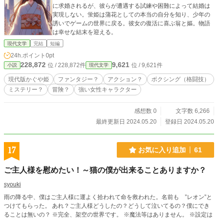
に求婚されるが、彼らが遭遇する試練や困難によって結婚は
実現しない。蛍姫は蒲花としての本当の自分を知り、少年の
誘いでゲームの世界に戻る。彼女の復活に喜ぶ翁と嫗。物語
は幸せな結末を迎える。
現代文学
完結
短編
24h.ポイント
0pt
228,872
9,621
位 / 228,872件
位 / 9,621件
小説
現代文学
現代版かぐや姫
ファンタジー？
アクション？
ボクシング（格闘技）
ミステリー？
冒険？
強い女性キャラクター
感想数 0
文字数 6,266
最終更新日 2024.05.20
登録日 2024.05.20
17
お気に入り追加
61
ご主人様を慰めたい！～猫の僕が出来ることありますか？
syouki
雨の降る中、僕はご主人様に運よく拾われて命を救われた。名前も ”レオン”と
つけてもらった。 あれ？ご主人様どうしたの？どうして泣いてるの？僕にでき
ることは無いの？ ※完全、架空の世界です。 ※魔法等はありません。 ※設定は