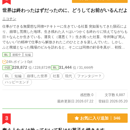
型輸送飛竜。ハーキュリーズ級。空軍からの与力。 リョーエ
ン 138歳。近接航空支援専門飛竜。サンダーボルトⅡ級。ホ
世界は終わったはずだったのに、どうしてお前がいるんだよ
ッグ中隊の隊長。 マイア・フォン・エフライム 2000歳(？)。
空軍中将。竜族の長で〝神姫〟の守役、侯爵の太傅。ヨハン
ニコチン
の養母。 ヴィクトリア 25歳。帝国を統べる最高権力者〝神
仕事ができる無愛想な同僚×テキトーに生きている社畜 突如落ちてきた隕石によ
姫〟を継ぐ。ヨハンの双子の妹。 サムエル 100歳(？)。魔界
り、崩壊し荒廃した地球。生き残れた人々はいつかくる終わりに怯えてながらも
の貴公子で褐色肌の美少年。時には強敵、時には平和の使
日々なんとか生きている。運良く（運悪く？）生き残った社畜、寺井陣は”死ん
者。 ジェネラル 2歳(推定)。猫。
でもいい”の精神で仕事から解放されたこのひとときを楽しんでいた。しかし、
ふと廃墟となった職場のビルを訪れると、そこには同僚の針谷冬真が… 初投
稿。見切り発車なので続くかはわかりませんがよろしくおねがいします。全然不
BL
連載中
短編
定期投稿でした。0時更新。
24h.ポイント
0pt
228,872
31,444
位 / 228,872件
位 / 31,444件
小説
BL
BL
短編
崩壊した世界
社畜
現代
ファンタジー？
ハッピーエンド
感想数 0
文字数 6,887
最終更新日 2026.07.22
登録日 2026.05.20
3
お気に入り追加
346