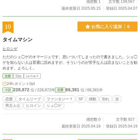
感想数 1
文字数 139,567
最終更新日 2025.05.15
登録日 2025.04.07
10
お気に入り追加
0
タイムマシン
ヒロシゲ
ただのシュ◯ゲのオマージュです。思いついてしまったので書きました。シュ◯
ゲを知らない人は普通に読めますが、そういうのが苦手な人は読まないことを勧
めます。よろしく。
恋愛
完結
ｼｮｰﾄｼｮｰﾄ
24h.ポイント
0pt
228,872
66,381
位 / 228,872件
位 / 66,381件
小説
恋愛
恋愛
タイムリープ
ファンタジー？
SF
感動
別れ
涙
男主人公
ヒロイン
シュ◯ゲ
感想数 0
文字数 927
最終更新日 2025.04.19
登録日 2025.04.19