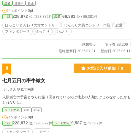
り無数の世界が終わりを迎えようとしている。 神使の二人は
恋愛
連載中
長編
過去と向き合いながら終焉を食い止めるために立ち上がる。
24h.ポイント
0pt
カタラレヌ・クロニクル 急ノ章 ｜終末論《エスカトロジ
228,872
66,381
位 / 228,872件
位 / 66,381件
小説
恋愛
ー》編 あなたは今、終わりの始まりを目の当たりにする───
───。
ほっこりじんわり大賞エントリー
じんわり大賞エントリー作品
恋愛
ファンタジー？
ほっこり
じんわり
感想数 0
文字数 93,206
最終更新日 2025.07.21
登録日 2025.06.11
8
お気に入り追加
0
七月五日の牽牛織女
うしさん＠似非南国
人類滅亡の予言とやらに振り回されているのは地上の人類だけじゃなかったかも
しれない話。
ライト文芸
完結
短編
24h.ポイント
0pt
228,872
9,587
位 / 228,872件
位 / 9,587件
小説
ライト文芸
ファンタジー？
コメディ