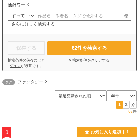
除外ワード
+ さらに詳しく検索する
保存する
62
件を検索する
検索条件の保存には
ロ
× 検索条件をクリアする
グイン
が必要です。
ファンタジー？
タグ
1
2
62
件
1
お気に入り追加
1