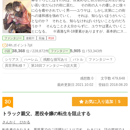
幕を下ろしたはずの男は、目覚めると自分以外は男性が居な
い若い女だらけの街に居た。 その街の人々の優しさに徐々
に心を癒やされていく男――ユウヤは、しかし次第にこの街
への違和感を強めていく。 それは、知らないほうがいいこ
となのか？ それとも、知らなければいけないことなのだろ
うか？ そんなことさえ分からずに、ユウヤは選んでいくこ
とになる。 ※過激なR-18要素がありますが、基本的にスト
ーリー重視で書いていこうと思っています。 遅筆なた
ファンタジー
連載中
長編
R18
め、月に一回程度の更新ペースとなります。（毎月20日前後
24h.ポイント
7pt
を目標にします） また、同作品を別サイト様にも掲載さ
38,368
5,905
位 / 228,872件
位 / 53,343件
小説
ファンタジー
せて頂いております。
シリアス
ハーレム
残酷な描写あり
バトル
ファンタジー？
異世界転移？
第16回ファンタジー小説大賞
感想数 0
文字数 479,648
最終更新日 2021.10.02
登録日 2018.08.20
30
お気に入り追加
5
トラック親父、悪役令嬢の転生を阻止する
さんかく ひかる
転生者のみなさま、異世界でのご活躍なによりです。 たまには、話の冒頭で人