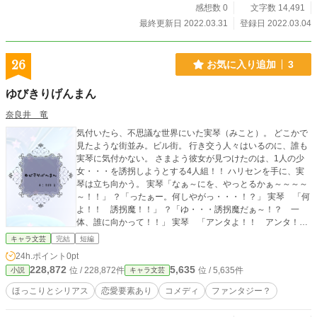
感想数 0
文字数 14,491
最終更新日 2022.03.31
登録日 2022.03.04
26
お気に入り追加
3
ゆびきりげんまん
奈良井 竜
気付いたら、不思議な世界にいた実琴（みこと）。 どこかで
見たような街並み。ビル街。 行き交う人々はいるのに、誰も
実琴に気付かない。 さまよう彼女が見つけたのは、1人の少
女・・・を誘拐しようとする4人組！！ ハリセンを手に、実
琴は立ち向かう。 実琴「なぁ～にを、やっとるかぁ～～～～
～！！」 ？「ったぁー。何しやがっ・・・！？」 実琴 「何
よ！！ 誘拐魔！！」 ？「ゆ・・・誘拐魔だぁ～！？ 一
体、誰に向かって！！」 実琴 「アンタよ！！ アンタ！！
このド変態！！」 ？「よりにもよって、この俺に向かっ
キャラ文芸
完結
短編
て、誘拐魔だの、ド変態だのと・・・」 実琴 「間違ってな
24h.ポイント
0pt
いでしょ？」 ？「違うわっ！！ 俺はなー！！ 天遣(てん
228,872
5,635
位 / 228,872件
位 / 5,635件
小説
キャラ文芸
し)だ！！」 過去に上演したオリジナル舞台台本を小説として
書き直しました。 上演時間60分モノなので、そこまで長くな
ほっこりとシリアス
恋愛要素あり
コメディ
ファンタジー？
らないかと思います。たぶん。 R3,12,29追記 全12話の予定
です。全部上げ終わったら、大元の台本を上げようかな～と