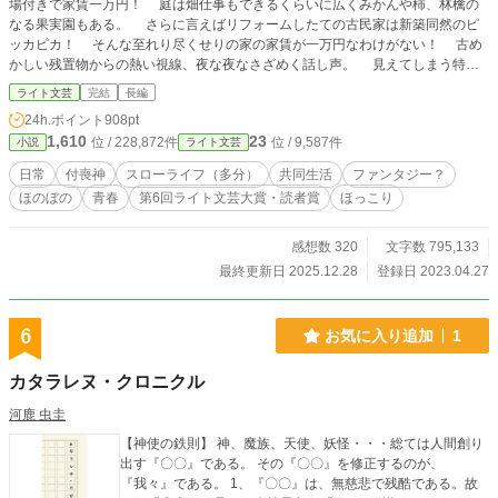
場付きで家賃一万円！ 庭は畑仕事もできるくらいに広くみかんや柿、林檎の
なる果実園もある。 さらに言えばリフォームしたての古民家は新築同然のピ
ッカピカ！ そんな至れり尽くせりの家の家賃が一万円なわけがない！ 古め
かしい残置物からの熱い視線、夜な夜なさざめく話し声。 見えてしまう特異
体質の瞳で見たこの家の住人達に納得のこのお値段！ 見知らぬ土地で友人も
ライト文芸
完結
長編
居ない新天地の家に置いて行かれた道具から生まれた付喪神達との共同生活が今
24h.ポイント
908pt
スタート！ **************************************************************** 第６回
1,610
23
位 / 228,872件
位 / 9,587件
小説
ライト文芸
ほっこり・じんわり大賞で読者賞を頂きました！ 沢山の方に読んでいただき、
そして投票を頂きまして本当にありがとうございました！ ***********************
日常
付喪神
スローライフ（多分）
共同生活
ファンタジー？
*****************************************
ほのぼの
青春
第6回ライト文芸大賞・読者賞
ほっこり
感想数 320
文字数 795,133
最終更新日 2025.12.28
登録日 2023.04.27
6
お気に入り追加
1
カタラレヌ・クロニクル
河鹿 虫圭
【神使の鉄則】 神、魔族、天使、妖怪・・・総ては人間創り
出す『〇〇』である。 その『〇〇』を修正するのが、
『我々』である。 1、『〇〇』は、無慈悲で残酷である。故