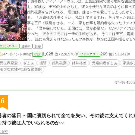
子爵令嬢リディア・アーヴェルは、王宮記録院で働く地味な書記官だった。 誰も彼女の名前を覚え
も、家族も、王宮の上司たちも、彼女を便利な道具のように扱っていた。 ある夜、リディアは婚約者
婚約破棄を告げられる。 理由は、妹セレナを愛してしまったから。 さらに翌日、王宮での仕事までも妹に奪
る。 「お姉様の仕事くらい、私にもできますわ」 そう笑った妹は、リディアが十年近く支えてきた王宮記録院の仕
事を三日で破綻させる。 一方、家も仕事も婚約者も失ったリディアの前に、冷徹と恐れられる王弟カインが現れ
る。 「君を探していた。王国には、君が必要だ」 だがリディアはもう、誰かのために自分を犠牲にするつもりはな
かった。 彼女の手元には一冊の手帳がある。 そこには王宮、貴族、家族、元婚約者たちの秘密がすべて記されてい
た。 誰にも覚えられなかったモブ令嬢が、静かに王国を揺るがし
ファンタジー
連載中
長編
1,625
269
24h.ポイント
809pt
位 / 228,570件
位 / 53,242件
小説
ファンタジー
異世界恋愛
ざまぁ
復讐
婚約破棄
姉妹格差
元婚約者ざまぁ
家族ざ
モブな女性×壮絶な復讐劇
文字数 450,
6
勇者の落日 ～国に裏切られて全てを失い、その後に支えてくれ
を持つ彼は人でいられるのか～
稲山裕