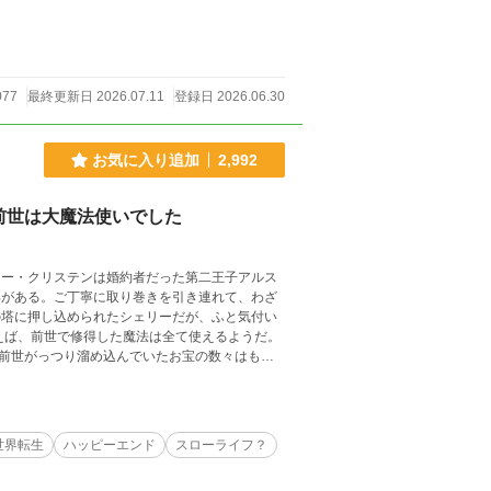
077
最終更新日 2026.07.11
登録日 2026.06.30
お気に入り追加
2,992
前世は大魔法使いでした
がある。ご丁寧に取り巻きを引き連れて、わざ
塔に押し込められたシェリーだが、ふと気付い
前世がっつり溜め込んでいたお宝の数々はもち
の塔でも快
せんわ。元々わたくしのお仕事じゃなかったも
世界転生
ハッピーエンド
スローライフ？