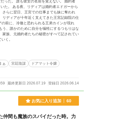
ない。 婚約者
エドガーから
われ
ていく。
まぁ
宮廷陰謀
ドアマット令嬢
359
最終更新日 2026.07.19
登録日 2026.06.14
お気に入り追加
60
た仲間も魔族のスパイだった時。力