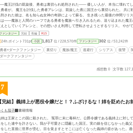
魔王討伐の凱旋後、勇者は裏切られ処刑された―― 優しい人が、本当に壊れてしまったら？ それも、魔王を討つほどの力を持っ
討伐した勇者アレンは、凱旋した夜に国王から裏切られた。 共に戦った仲間を殺され、濡れ衣を着せられ、人々に
処刑された彼は、名も知らぬ女神の奇跡によって蘇る。 生き残った最後の仲間リリス
体は――魔族と人間のハーフである勇者を魔族へ引き入れるため、送り込まれた魔王
支えとしていくアレンと、その想いさえ利用して堕転させようとするリリス。 やが
けではなかった――。
ファンタジー
完結
長編
R15
1,817
302
24h.ポイント
731pt
位 / 228,570件
位 / 53,242件
小説
ファンタジー
勇者×ダークファンタジー
裏切り
魔族/魔王
逃避行
シリアス
復讐
ダークファンタジー
感想数 0
文字数 127,
7
【完結】義姉上が悪役令嬢だと！？ふざけるな！姉を貶めたお
つくも茄子
書籍情報
義姉は王家とこの国に殺された。 冤罪に末に毒杯だ。公爵令嬢である義姉上に対し
述をした連中を許さない。我が子可愛さに隠蔽した国王。実の娘を信じなかった義父
告をした直後に世界が歪む。目を覚ますとそこには亡くなった義姉の姿があった。過