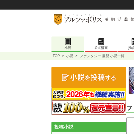
小説
公式漫画
投
TOP
>
小説
>
ファンタジー 復讐 小説一覧
フ
投稿小説