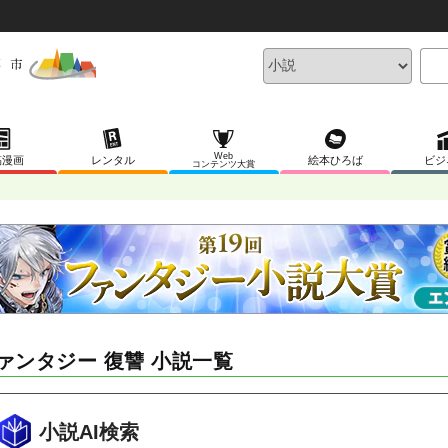
Web
稿漫画
レンタル
絵本ひろば
ビジ
コンテンツ大賞
ァンタジー 復讐 小説一覧
小説AI検索