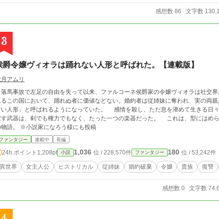
塔って、とっても快適！ 悪役令嬢は牢獄暮らしを満喫する。
感想数 86
文字数 130,
3
侯爵令嬢ヴィオラは踊れない人形と呼ばれた。【連載版】
秋月アムリ
落馬事故で左足の自由を失って以来、ファルコーネ侯爵家の令嬢ヴィオラは社交界
れるこの国において、踊れぬ者に価値などない。婚約者は従姉妹に奪われ、実の両親
人形」と呼ばれるようになっていた。 感情を殺し、ただ息を潜めて生きる日々。 踊れぬ令嬢が手に取った名誉と誇りを取り
す武器は、剣でも権力でもなく、たった一つの楽器だった。 これは、型にはめられることを拒んだ一人の女性の、静かなる反逆
の物語。 ※小説家になろう様にも投稿
ファンタジー
連載中
長編
1,036
180
24h.ポイント
1,208pt
位 / 228,570件
位 / 53,242件
小説
ファンタジー
異世界
女主人公
ヒストリカル
従姉妹
婚約破棄
令嬢
貴族
復讐
感想数 0
文字数 74,
4