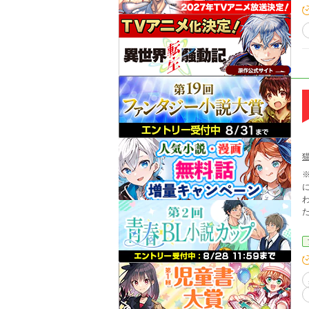
※
た。 （そう言えば、わたくし前世は大魔法使い
ろ
適に過ご
のですもの。 
しではあ
は？ 最強の大魔法使いの生まれ変わり、シェ