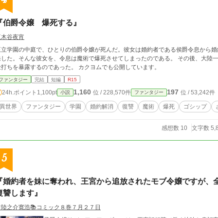
『伯爵令嬢 爆死する』
三木谷夜宵
王立学園の中庭で、ひとりの伯爵令嬢が死んだ。彼女は婚約者である侯爵令息から婚
発した。そんな彼女を、令息は魔術で爆死させてしまったのである。 その後、大陸
仕打ちを暴露するのであった。 カクヨムでも公開しています。
ファンタジー
完結
短編
R15
1,160
197
24h.ポイント
1,100pt
位 / 228,570件
位 / 53,242件
小説
ファンタジー
異世界
ファンタジー
学園
婚約解消
復讐
魔術
爆死
ゴシップ
感想数 10
文字数 5,
5
『婚約者を妹に奪われ、王宮から追放されたモブ令嬢ですが、
復讐します』
常陸之介寛浩📚️コミック８巻７月２７日