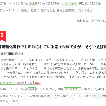
940
161
24h.ポイント
1,334pt
位 / 228,570件
位 / 53,242件
小説
ファンタジー
ファンタジー
魔法
復讐
モブな女性×壮絶な復讐劇
双子の姉妹
感想数 29
文字数 36,
2
【書籍化進行中】断罪されている悪役令嬢ですが、そういえば
猫野美羽
書籍情報
書籍化進行中です。（詳細は決まり次第、告知いたします） 辺境伯令嬢、シェリー・クリステンは婚約者だった第二王子アルス
に冤罪をかけられ、断罪された。 彼の傍らには聖女候補の少女、マーガレットの姿
わざ学園の卒業パーティの場で。 そのまま有無を言わさず、凶悪犯用の牢獄、北の
でしたわ） 何の気なしに指を振るえば、前世で修得した魔法は全て使えるようだ。
しかもなぜか、今生では初めて使うはずの空間魔法、【アイテムボックス】内には
んのこと、気に入りの家具や魔道具、着心地の良い服に食糧まで大量に収納されていた。 （これだけ物資があれば、北
ファンタジー
連載中
長編
R15
せそうね？） こうして、前世が大魔法使いだったシェリーは劣悪な牢獄を快適に改装し、楽しい北の塔暮らしを始めた。
1,007
176
24h.ポイント
1,242pt
位 / 228,570件
位 / 53,242件
小説
ファンタジー
面倒な王子妃教育をサボれるなんて、とても幸せ。仕事が溜まって困る？ 知りま
最強の騎士、辺境の守護神たる父が大激怒して、国が崩壊の危機？ 知りませんわ。お父さまを怒らせたのはわたく
異世界ファンタジー
異世界転移/召喚
悪役令嬢？
チート
魔法使い
異
りませんもの。 魔の森で魔物の氾濫が？ 知りませんわ、わたくしただの罪人ですし。そういうのは聖女さまのお役目で
ざまぁ
復讐
リーは、もう我慢することをやめた。 これからは楽しく怠惰に生きていくわ。北の