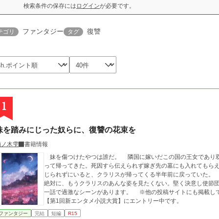
検索条件の保存には
ログイン
が必要です。
ファンタジー
復讐
テゴリ
タグ
1
妹を踏みにじった奴らに、復讐の花束を
楠ノ木雫
書籍情報
妹を傷つけたやつは誰だ。 隣国に嫁いだこの国の王女であり双子の妹でもあるクラリスが2年後に亡き人とな
って帰ってきた。死因すら伝えられず嫁ぎ先の墓にも入れてもら
じられずにいると、クラリスが帰ってくる半年前に戻っていた
絶対に、もうクラリスのあんな姿を見たくない。堅く決意し使節
一話で過激なシーンがあります。 ※他の投稿サイトにも掲載して
【第1回新エンタメ小説大賞】にエントリー中です。
ファンタジー
完結
短編
R15