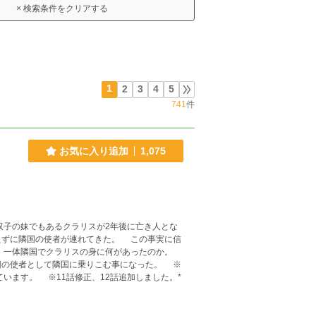
× 検索条件をクリアする
1
2
3
4
5
741
件
お気に入り追加
1,075
えずに隣国の使者が連れてきた。 この事実に信
。 一体隣国でクラリスの身に何があったのか。
団の使者として隣国に乗りこむ事になった。 ※
います。 ※11話修正、12話追加しました。*