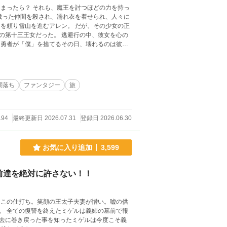
を頼り雪山を進むアレン。 だが、その少女の正
の第十三王女だった。 逃避行の中、彼女を心の
て勇者が「僕」を捨てるその日、壊れるのは彼だ
闇落ち
ファンタジー
旅
194
最終更新日 2026.07.31
登録日 2026.06.30
お気に入り追加
3,599
前達を絶対に許さない！！
てこの仕打ち。笑顔の王太子夫妻が憎い。嘘の供
。 全ての復讐を終えたミゲルは義姉の墓前で報
去に巻き戻った事を知ったミゲルは今度こそ義