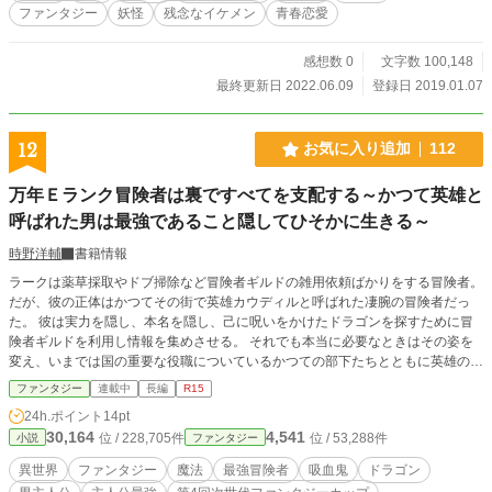
す。なお、アルファポリス版では25話以降の視点は「人間」
ファンタジー
妖怪
残念なイケメン
青春恋愛
側がメインです。 ※過激な描写があります。 ※現実世界のあ
らゆる物事とは一切関係がありません。神奈川県陽岬市はこ
の作品の中にしか存在しない架空の土地です。 ※この作品に
感想数 0
文字数 100,148
は暴力的・差別的な表現も含まれますが、差別を助長・肯定
最終更新日 2022.06.09
登録日 2019.01.07
するような意図は一切ございません。 ※特殊性癖も一般的で
ない性的嗜好も表現しています。キャラクターそれぞれの生
き方、それぞれの愛の形を尊重しています。 ※この作品は性
12
お気に入り追加
112
的な描写は少ないものの、成人男性と少女の恋愛要素を含み
ます。抵抗のある方はお気を付けください。
万年Ｅランク冒険者は裏ですべてを支配する～かつて英雄と
呼ばれた男は最強であること隠してひそかに生きる～
時野洋輔
書籍情報
ラークは薬草採取やドブ掃除など冒険者ギルドの雑用依頼ばかりをする冒険者。
だが、彼の正体はかつてその街で英雄カウディルと呼ばれた凄腕の冒険者だっ
た。 彼は実力を隠し、本名を隠し、己に呪いをかけたドラゴンを探すために冒
険者ギルドを利用し情報を集めさせる。 それでも本当に必要なときはその姿を
変え、いまでは国の重要な役職についているかつての部下たちとともに英雄の亡
霊として人々を救う行動に出る。
ファンタジー
連載中
長編
R15
24h.ポイント
14pt
30,164
4,541
位 / 228,705件
位 / 53,288件
小説
ファンタジー
異世界
ファンタジー
魔法
最強冒険者
吸血鬼
ドラゴン