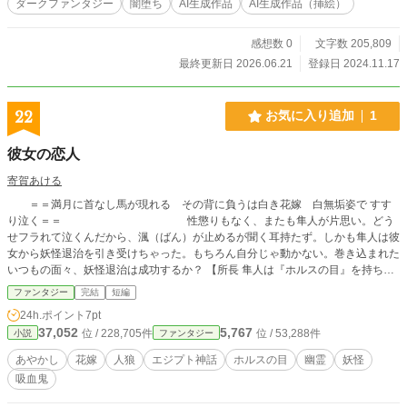
ダークファンタジー
闇堕ち
AI生成作品
AI生成作品（挿絵）
感想数 0
文字数 205,809
最終更新日 2026.06.21
登録日 2024.11.17
22
お気に入り追加
1
彼女の恋人
寄賀あける
＝＝満月に首なし馬が現れる その背に負うは白き花嫁 白無垢姿で すす
り泣く＝＝ 性懲りもなく、またも隼人が片思い。どう
せフラれて泣くんだから、渢（ばん）が止めるが聞く耳持たず。しかも隼人は彼
女から妖怪退治を引き受けちゃった。もちろん自分じゃ動かない。巻き込まれた
いつもの面々、妖怪退治は成功するか？ 【所長 隼人は『ホルスの目』を持ち、
サングラスが欠かせない。所員 渢（バン）は何を隠そう吸血鬼。そんな二人の
ファンタジー
完結
短編
探偵事務所『ハヤブサの目』では、人狼、八咫烏、土蜘蛛、河童と、豊富な援軍
24h.ポイント
7pt
を取りそろえ、いささか変わったご依頼もお引き受けいたします】 《 この探偵
37,052
5,767
位 / 228,705件
位 / 53,288件
小説
ファンタジー
は『ち』を愛でる / ep2 》
あやかし
花嫁
人狼
エジプト神話
ホルスの目
幽霊
妖怪
吸血鬼