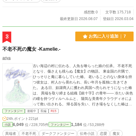
した王女が、狂い始めた運命に抗う物語。 そして──王にな
るはずのなかった男が、運命に選ばれていく物語。
感想数 0
文字数 175,718
最終更新日 2026.08.07
登録日 2026.03.04
3
お気に入り追加
7
不老不死の魔女 -Kamelie.-
ariya
古い海辺の村に伝わる、人魚を喰らった娘の伝承。 不老不死
となり、傷さえも残らぬ【魔女】の物語。 東金国の片隅で、
ひっそりと庵に暮らしていた椿。 老いることのない身体を持
つ彼女は、村人から畏れられ、長い年月を孤独に生きてき
た。 ある日、奴隷商人に攫われ異国へ売られそうになった椿
は、 異端を取り締まる組織【銀十字】の青年―― 冷たい灰色
の瞳を持つヴィルヘルムと、 陽気な美青年クラウディオによ
って救い出される。 帰る国を失い、行き場をなくした椿は、
ヴィルの屋敷で新たな生活を始めることになる。 不器用で無
ファンタジー
連載中
長編
R15
愛想だが、誰より優しいヴィル。 彼に少しずつ惹かれていく
24h.ポイント
221pt
椿。 2人の物語がゆっくりと紡がれていくーー ※2026年9月2
6,049
1,184
位 / 228,705件
位 / 53,288件
小説
ファンタジー
1日完結予定 ※ 昔の小説のリライトです。 公開はじめは、20
12年の個人HPにて配布したノベルゲーム、しかも未完。 201
異端者
不老不死
ダークファンタジー
伝奇小説
恋愛
魔女