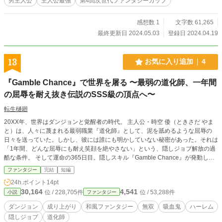
男主人公
主人公最強
第4回次世代ファンタジーカップ
感想数 1
文字数 61,265
最終更新日 2024.05.03
登録日 2024.04.19
13
お気に入り追加
4
『Gamble Chance』で世界を屠る 〜最弱の道化師、一年間
の屈辱を耐え抜き伝説のSSS級の頂点へ〜
転生樋廻
20XX年、世界はダンジョンと覚醒者の時代。 主人公・時空 倭（ときさだ やま
と）は、人々に蔑まれる最弱職業『道化師』として、泥を舐めるような屈辱の
日々を送っていた。しかし、彼には誰にも明かしていない秘密があった。それは
「1年間、どんな屈辱にも耐え笑顔を絶やさない」という、隠しジョブ解放の過
酷な条件。 そして運命の365日目。隠しスキル『Gamble Chance』が発動し、
倭は伝説の職業『倭人』を超越した、世界を揺るがす『残虐ナ愛合紅血道化倭
ファンタジー
完結
短編
人』へと覚醒を遂げる。 漆黒の翼を広げ、聖魔を宿した日本刀と扇を手に、倭
24h.ポイント
14pt
は自分を信じ続けてくれた美香たち美少女チームと共に、世界の理を書き換え
30,164
4,541
位 / 228,705件
位 / 53,288件
小説
ファンタジー
る。
ダンジョン
成り上がり
和風ファンタジー
無双
吸血鬼
ハーレム
隠しジョブ
道化師