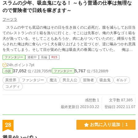
スラムの少年、吸血鬼になる！ ～もう普通の仕事は無理な
ので冒険者で日銭を稼ぎます～
フーツラ
スラムの中でも底辺の俺はその日を生き抜くのに必死だ。腹を減らしてお目当
てのレストランのゴミ箱を漁りに行くと、そこには先客が。俺の大事なゴミ箱を
犬が漁っている。そしてこともあろうか、肉にありついていたのだ。縄張りを荒
らされた俺は肉に食らいつく犬を蹴り上げようと近づくが、逆に噛みつかれ意識
を失ってしまう。そして目が覚めた俺は吸血犬の眷属になっていた。 俺は吸
血犬をボスと呼び、ボスに従う。水を汲みに行き、ゴミ箱から残飯を拾ってく
ファンタジー
連載中
長編
R15
る。そしてある日、ボスは俺に言った。「ミートパイが食べたい」と。なんでミ
24h.ポイント
7pt
ートパイなんだ。それに当然お金なんてない。無理だ。なんとか断わろとする俺
37,052
5,767
位 / 228,705件
位 / 53,288件
小説
ファンタジー
にボスは追い討ちをかける。「金がないなら冒険者になって稼いでこい」と。ス
ラムの孤児で、吸血犬の下僕で、冒険者。俺は吸血鬼の力を駆使し、鼠や幼女を
異世界
ファンタジー
魔法
男主人公
冒険者
吸血鬼
ギルド
眷属にしながら冒険者としての道を歩き始めるのだった。
コメディ
感想数 1
文字数 87,385
最終更新日 2023.03.22
登録日 2022.11.07
28
お気に入り追加
1
満月がいっぱい