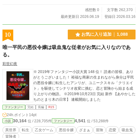
くれる仲間がいる。
感想数 0
文字数 262,370
最終更新日 2026.06.19
登録日 2026.03.16
10
お気に入り追加
1,088
唯一平民の悪役令嬢は吸血鬼な従者がお気に入りなのであ
る。
彩世幻夜
※ 2019年ファンタジー小説大賞 148 位！ 読者の皆様、あり
がとうございました！ 裕福な商家の生まれながら身分は平民
の悪役令嬢に転生したアンリが、ユニークスキル「クリエイ
ト」を駆使してシナリオ改変に挑む、恋と冒険から始まる成
り上がりの物語。 ※2019年10月23日 完結 新作 【あやかした
ちのとまり木の日常】 連載開始しました
ファンタジー
完結
長編
R15
24h.ポイント
14pt
30,164
4,541
位 / 228,705件
位 / 53,288件
小説
ファンタジー
異世界
転生
乙女ゲーム
悪役令嬢
ざまぁ
冒険
恋愛
吸血鬼
冒険者