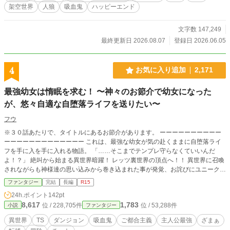
4年になろうに掲載、エタりを重ねて2020年に完結したもの
架空世界
人狼
吸血鬼
ハッピーエンド
を手直ししました。 ※誘拐・暴力（性的含）・差別的な言動
など、重い描写があります。
文字数 147,249
最終更新日 2026.08.07
登録日 2026.06.05
4
お気に入り追加
2,171
最強幼女は惰眠を求む！ 〜神々のお節介で幼女になった
が、悠々自適な自堕落ライフを送りたい〜
フウ
※３０話あたりで、タイトルにあるお節介があります。 ーーーーーーーーーー
ーーーーーーーーーーーーー これは、最強な幼女が気の赴くままに自堕落ライ
フを手に入を手に入れる物語。 「……そこまでテンプレ守らなくていいんだ
よ！？」 絶叫から始まる異世界暗躍！ レッツ裏世界の頂点へ！！ 異世界に召喚
されながらも神様達の思い込みから巻き込まれた事が発覚、お詫びにユニークス
キルを授けて貰ったのだが… 「このスキル、チートすぎじゃないですか？」 ち
ファンタジー
完結
長編
R15
ょろ神様が力を込めすぎた結果ユニークスキルは、神の域へ昇格していた！！
24h.ポイント
142pt
これは、そんな公式チートスキルを駆使し異世界で成り上が……らない！？
8,617
1,783
位 / 228,705件
位 / 53,288件
小説
ファンタジー
「圧倒的な力で復讐を成し遂げる？メンド臭いんで結構です。 そんな事なら怠
惰に毎日を過ごす為に金の力で裏から世界を支配します！」 そんな唐突に発想
異世界
TS
ダンジョン
吸血鬼
ご都合主義
主人公最強
ざまぁ
が飛躍した主人公が裏から世界を牛耳る物語です。 ※やっぱり成り上がってる