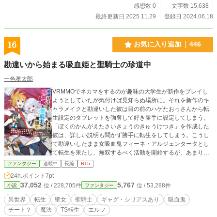
感想数 0
文字数 15,638
最終更新日 2025.11.29
登録日 2024.06.18
16
お気に入り追加
446
勘違いから始まる吸血姫と聖騎士の珍道中
一色孝太郎
VRMMOでネカマをするのが趣味の大学生が新作をプレイし
ようとしていたが気付けば見知らぬ場所に。それを新作のキ
ャラメイクと勘違いした彼は目の前のハゲたおっさんから転
生設定のタブレットを強奪して好き勝手に設定してしまう。
「ぼくのかんがえたさいきょうのきゅうけつき」を作成した
彼は、詳しい説明も聞かず勝手に転生をしてしまう。こうし
て勘違いしたまま女吸血鬼フィーネ・アルジェンタータとし
て転生を果たし、無双するべく活動を開始するが、あまりに
滅茶苦茶な設定をしたせいで誰からも吸血鬼だと信じてもら
ファンタジー
連載中
長編
R15
えない。こうして予定調和の失われた世界は否応なしに彼女
24h.ポイント
7pt
を数奇な運命へと導いていく。 No とは言えない日本人気
37,052
5,767
位 / 228,705件
位 / 53,288件
小説
ファンタジー
質、それなりに善良、そしてゲームの世界と侮って安易な選
択を取った彼女(？)が流れ着いた先に見るものとは……？ ※
異世界
転生
聖女
聖騎士
ギャグ・シリアスあり
吸血鬼
小説家になろう様、カクヨム様にも同時投稿しております ※
チート？
魔法
TS転生
エルフ
2021/05/09 タイトルを修正しました