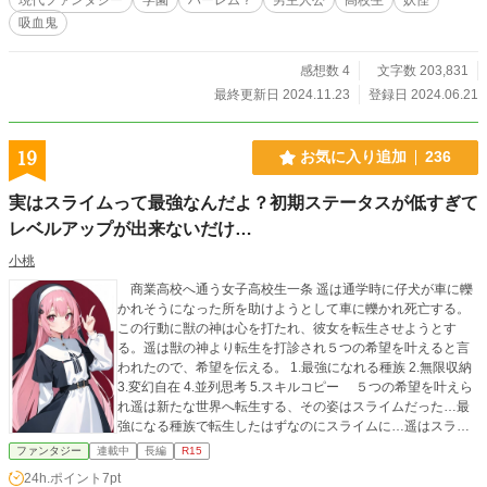
吸血鬼
感想数 4
文字数 203,831
最終更新日 2024.11.23
登録日 2024.06.21
19
お気に入り追加
236
実はスライムって最強なんだよ？初期ステータスが低すぎて
レベルアップが出来ないだけ…
小桃
商業高校へ通う女子高校生一条 遥は通学時に仔犬が車に轢
かれそうになった所を助けようとして車に轢かれ死亡する。
この行動に獣の神は心を打たれ、彼女を転生させようとす
る。遥は獣の神より転生を打診され５つの希望を叶えると言
われたので、希望を伝える。 1.最強になれる種族 2.無限収納
3.変幻自在 4.並列思考 5.スキルコピー ５つの希望を叶えら
れ遥は新たな世界へ転生する、その姿はスライムだった…最
強になる種族で転生したはずなのにスライムに…遥はスライ
ムとしてどう生きていくのか？スライムに転生した少女の物
ファンタジー
連載中
長編
R15
語が始まるのであった。
24h.ポイント
7pt