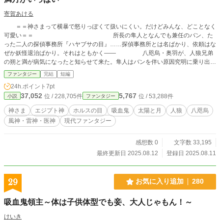
寄賀あける
＝＝神さまって横暴で怒りっぽくて扱いにくい。だけどみんな、どことなく
可愛い＝＝ 所長の隼人となんでも兼任のバン、た
った二人の探偵事務所『ハヤブサの目』……探偵事務所とは名ばかり、依頼はな
ぜか妖怪退治ばかり。それはともかく―― 八咫烏・奥羽が、人狼兄弟
の朔と満が病気になったと知らせて来た。隼人はバンを伴い原因究明に乗り出す
が、どうにも有益な情報が得られない。妖怪に加え、風神・雷神・医神の登場で
ファンタジー
完結
短編
なんとかヒントを得るものの…… 【 所長 隼人は『ホルスの目』を持ち、サング
24h.ポイント
7pt
ラスが欠かせない。所員 渢（バン）は何を隠そう吸血鬼。そんな二人の探偵事
37,052
5,767
位 / 228,705件
位 / 53,288件
小説
ファンタジー
務所『ハヤブサの目』では、人狼、八咫烏、土蜘蛛、河童と、豊富な援軍を取り
そろえ、いささか変わったご依頼もお引き受けいたします 】 《 この探偵は
神さま
エジプト神
ホルスの目
吸血鬼
太陽と月
人狼
八咫烏
『ち』を愛でる/ep3 》
風神・雷神・医神
現代ファンタジー
感想数 0
文字数 33,195
最終更新日 2025.08.12
登録日 2025.08.11
29
お気に入り追加
280
吸血鬼領主～体は子供体型でも妾、大人じゃもん！～
けいき