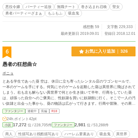
悪役令嬢
パーティー追放
無職チート
巻き込まれ召喚
聖女
勇者パーティーざまぁ
もふもふ
吸血鬼
感想数 59
文字数 229,333
最終更新日 2019.09.01
登録日 2018.12.01
6
お気に入り追加
326
愚者の狂想曲☆
ポニョ
とある学生であった葵 空は、休日に立ち寄ったレンタル店のワゴンセールで、
一本のゲームを手にする。何気にそのゲームを起動した葵は異世界に飛ばされて
しまう。右も左も解らない異世界で何とか生き抜いて半年、行商をしていた葵
は、頑張った自分へのご褒美に、性奴隷を買いに奴隷館に行く。そこで一人の汚
い奴隷と出会った事から、葵の物語は広がって行きます。行商や冒険、その果て
に葵は何を手に入れ、何を切り捨て、何を失うのか…。これはそんな葵を主人公
ファンタジー
連載中
長編
R18
とした物語です。 ※物語はゆっくりと進んで行きます。長編予定です。露骨な
24h.ポイント
42pt
性描写や、暴力描写、性奴隷なども出て来ますのでご注意を。ハーレム要素も過
17,272
2,981
位 / 228,705件
位 / 53,288件
小説
ファンタジー
大に有り、主人公は弱弱チートで、上には上がいる、徐々に強くなる感じです。
ヒロインとのイチャイチャも多大に有るので、その辺もご注意を。拙い文章です
商人
性描写あり残酷描写あり
ハーレム要素あり
吸血鬼
異世界
が、楽しんで頂ければ、幸いかと思います。 ※ノクターンに掲載していたもの