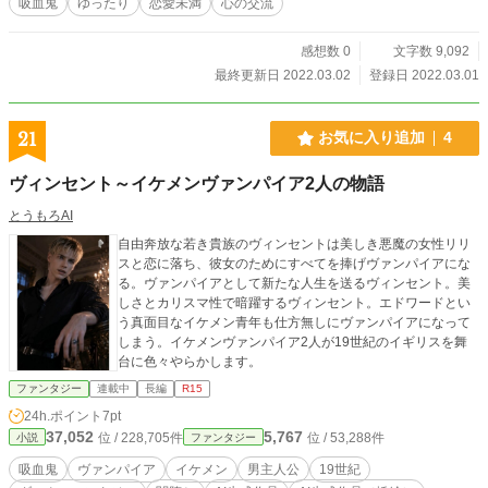
吸血鬼
ゆったり
恋愛未満
心の交流
感想数 0
文字数 9,092
最終更新日 2022.03.02
登録日 2022.03.01
21
お気に入り追加
4
ヴィンセント～イケメンヴァンパイア2人の物語
とうもろAI
自由奔放な若き貴族のヴィンセントは美しき悪魔の女性リリ
スと恋に落ち、彼女のためにすべてを捧げヴァンパイアにな
る。ヴァンパイアとして新たな人生を送るヴィンセント。美
しさとカリスマ性で暗躍するヴィンセント。エドワードとい
う真面目なイケメン青年も仕方無しにヴァンパイアになって
しまう。イケメンヴァンパイア2人が19世紀のイギリスを舞
台に色々やらかします。
ファンタジー
連載中
長編
R15
24h.ポイント
7pt
37,052
5,767
位 / 228,705件
位 / 53,288件
小説
ファンタジー
吸血鬼
ヴァンパイア
イケメン
男主人公
19世紀