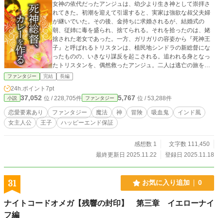
女神の依代だったアンジュは、幼少より生き神として崇拝さ
れてきた。初潮を迎えて引退すると、実家は強欲な叔父夫婦
が継いでいた。その後、金持ちに求婚されるが、結婚式の
朝、従姉に毒を盛られ、捨てられる。それを拾ったのは、姥
捨された老女であった。一方、ガリガリの容姿から『死神王
子』と呼ばれるトリスタンは、植民地シンドラの新総督にな
ったものの、いきなり謀反を起こされる。追われる身となっ
たトリスタンを、偶然救ったアンジュ。二人は逃亡の旅を続
けるうちに、惹かれ合うようになるのだった。胸毛の伯爵と
ファンタジー
完結
長編
巨乳の魔女の追撃をかわしつつ、皇帝の秘宝を目指す＜01〜
24h.ポイント
7pt
16話 シンドラ編＞、ブリタニア宮廷で虐められ、ついにアン
37,052
5,767
位 / 228,705件
位 / 53,288件
小説
ファンタジー
ジュが火刑に処される＜17〜27話 ブリタニア編＞。ぼやき王
子とツンデレ少女のマサラ・ムービー風冒険活劇。全31話。
恋愛要素あり
ファンタジー
魔法
神
冒険
吸血鬼
インド風
女主人公
王子
ハッピーエンド保証
感想数 1
文字数 111,450
最終更新日 2025.11.22
登録日 2025.11.18
31
お気に入り追加
0
ナイトコードオメガ【残響の封印】 第三章 イエローナイ
フ編