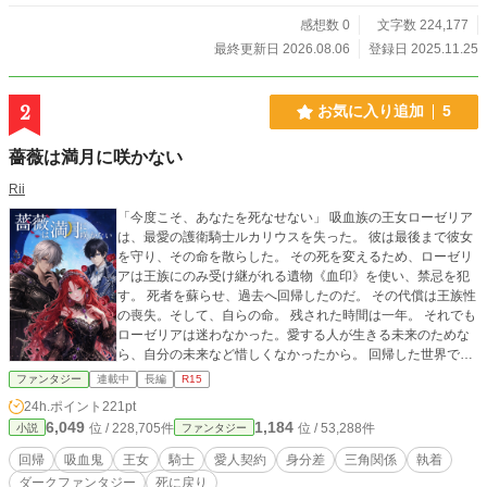
感想数 0
文字数 224,177
最終更新日 2026.08.06
登録日 2025.11.25
2
お気に入り追加
5
薔薇は満月に咲かない
Rii
「今度こそ、あなたを死なせない」 吸血族の王女ローゼリア
は、最愛の護衛騎士ルカリウスを失った。 彼は最後まで彼女
を守り、その命を散らした。 その死を変えるため、ローゼリ
アは王族にのみ受け継がれる遺物《血印》を使い、禁忌を犯
す。 死者を蘇らせ、過去へ回帰したのだ。 その代償は王族性
の喪失。そして、自らの命。 残された時間は一年。 それでも
ローゼリアは迷わなかった。愛する人が生きる未来のためな
ら、自分の未来など惜しくなかったから。 回帰した世界でロ
ーゼリアが結んだのは、最強の護衛騎士ルカリウスとの一年
ファンタジー
連載中
長編
R15
限りの愛人契約。 だが運命は、再び彼女の前に牙を剥く。 死
24h.ポイント
221pt
んだはずの婚約者の帰還。 王位を巡る陰謀。 そして、創世神
6,049
1,184
位 / 228,705件
位 / 53,288件
小説
ファンタジー
話に隠された世界の真実。 愛する人を救えば、自分が消え
る。 だが禁忌によって書き換えられた運命は、王国の均衡さ
回帰
吸血鬼
王女
騎士
愛人契約
身分差
三角関係
執着
えも狂わせ始める。 これは、愛する人を救うために禁忌を犯
ダークファンタジー
死に戻り