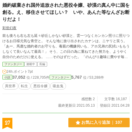
婚約破棄され国外追放された悪役令嬢、砂漠の真ん中に国を
創る。え、移住させてほしい？ いや、あんた等なんざお断
りだよ！
彩世幻夜
前も後ろも右も左も延々砂丘しかない砂漠と、雲一つなくカンカン照りに照りつ
けるお日様元気な青空と。 そんな地に放り出されたカナンは、ニヤリと笑う。
「あー、馬鹿な婚約者のお守りも、毒親の機嫌伺いも、アホ兄弟の尻拭いももう
しなくて良いなんて最高！」 そう、この日の為に重ねてきた努力を、ようやく
自分のためだけに使える。 ……そのはずだった。 「のんびり趣味に費やす毎
日、ぷりーず！」 そう叫ぶ日々が来るなど、その時の彼女は思いもしなかった
ファンタジー
連載中
長編
のだ… 新作 【あやかしたちのとまり木の日常】 連載開始しました
24h.ポイント
7pt
37,052
5,767
位 / 228,705件
位 / 53,288件
小説
ファンタジー
異世界
転生
悪役令嬢
吸血鬼
感想数 2
文字数 16,187
最終更新日 2021.05.13
登録日 2021.04.28
27
お気に入り追加
107