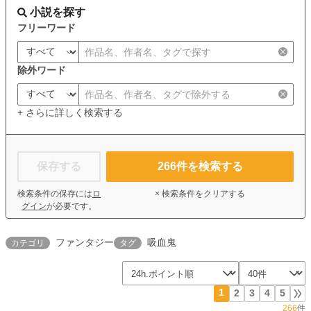
小説を探す
フリーワード
除外ワード
+ さらに詳しく検索する
保存する
266
件を検索する
検索条件の保存には
ロ
× 検索条件をクリアする
グイン
が必要です。
ファンタジー
吸血鬼
カテゴリ
タグ
1
2
3
4
5
266
件