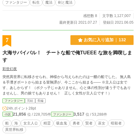
ファンタジー
転生
魔法
剣と魔法
ですが、こちらで掲載開始いたします。新しいお話も追加予定なのでよろしくお
願いします。ノクターンで見られていた方は、この機会にアルファポリスでと思
います。
感想数 8
文字数 1,127,007
最終更新日 2021.07.27
登録日 2021.06.05
7
お気に入り追加
132
大海サバイバル！ チートな船で俺TUEEE な旅を満喫しま
す
彩世幻夜
突然異世界に転移させられ、神様から与えられたのは一艘の船でした。 無人島
＆手漕ぎボートから始まる冒険譚が、今ここから始まる―― ※主人公は女で
す、あしからず！ （ボクっ子じゃありません、心と体の性別が違う子でもあり
ませんし、男の娘でもありません！ 正しく女性が主人公です！）
ファンタジー
完結
長編
24h.ポイント
28pt
21,856
3,517
位 / 228,705件
位 / 53,288件
小説
ファンタジー
船
海
女主人公
精霊
吸血鬼
勇者
賢者
巫女
暗殺者
異世界転移