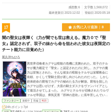
感想数 6
文字数 1,568,072
最終更新日 2023.12.02
登録日 2020.05.18
17
お気に入り追加
8
闇の聖女は夜輝く（力が闇でも世は救える。魔力０で『聖
女』認定されず、双子の妹から命を狙われた彼女は夜限定の
チート能力に目覚めた）
尾久沖ちひろ
異世界召喚者カグヤは暗殺の危機に見舞われた。双子のテル
サが魔力鑑定で『聖女』と認定されたのに対し、カグヤの魔
力は皆無とされた。そんな彼女の暗殺をテルサは栄耀教会に
依頼、かくして聖騎士団が差し向けられたのだった。 しかし
絶体絶命の窮地でカグヤの秘めたる力が解放。窮地を脱した
カグヤは思いがけず、大昔の騎士ダスクをヴァンパイアとし
て復活させてしまった。 カグヤとテルサが召喚されたウルヴ
ァルゼ帝国は、瘴気災害『邪神の息吹』に長年苦しんでい
た。ラモン教皇率いる栄耀教会の狙いは『聖女』テルサに
ファンタジー
連載中
長編
R15
『邪神の息吹』を鎮めさせ、国家の覇権を握ること。厄災と
24h.ポイント
7pt
教団の脅威が迫る世界で生き抜くため、暗闇の人生に意味を
37,052
5,767
位 / 228,705件
位 / 53,288件
小説
ファンタジー