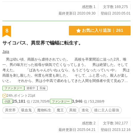
感想数 1
文字数 169,275
最終更新日 2020.09.30
登録日 2020.05.01
8
お気に入り追加
261
サイコパス、異世界で蝙蝠に転生す。
Jaja
男は幼い頃、両親から虐待されていた。 高校を卒業間近に迫った2月。唯
一、男の味方だった祖母が病気で亡くなってしまう。 男は絶望した。そして
考えた。 「ばあちゃんがいねぇなら、もうどうなったっていいや」 男は
両親を刺し殺した。何度も何度も刺した。 そして、ふと思った。殺人が楽し
いと。 それから、男は小中高で虐めをしてきた人間を関係者や見て見ぬフリ
をしていた教師も含めて殺した。快感に酔いしれながらもやる事は終わったと、
ファンタジー
連載中
長編
最後の殺人を終えて満足気に自殺した。 次に男が目を覚ますと、何故か蝙蝠
24h.ポイント
21pt
になっていた。 ※この作品はカクヨム様にも投稿しています。
25,181
3,946
位 / 228,705件
位 / 53,288件
小説
ファンタジー
異世界
吸血鬼
魔物転生
魔王
異能
進化
後に主人公最強
感想数 2
文字数 382,177
最終更新日 2025.04.21
登録日 2023.12.16