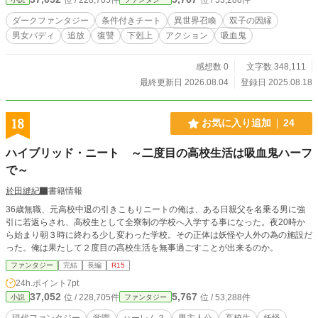
見出すため、カグヤはダスクと魔術師一族フェンデリン家の
協力を得て、人知れず救済の道を歩み始める──。 光の極大
ダークファンタジー
条件付きチート
異世界召喚
双子の因縁
魔力『旭日』を宿すテルサと、闇の極大魔力『望月』を宿す
男女バディ
追放
復讐
下剋上
アクション
吸血鬼
カグヤ。 数奇な因縁で結ばれた双子を軸に巻き起こる闘争と
謀略、絡み合う人々の思惑、そして大いなる波乱を呼ぶ、従
来の異世界転移物とは一線を画す壮大なストーリー。 運命に
感想数 0
文字数 348,111
選ばれし真の『聖女』は果たしてどちらか──。
最終更新日 2026.08.04
登録日 2025.08.18
18
お気に入り追加
24
ハイブリッド・ニート ～二度目の高校生活は吸血鬼ハーフ
で～
於田縫紀
書籍情報
36歳無職、元高校中退の引きこもりニートの俺は、ある日親父を名乗る男に強
引に若返らされ、高校生として全寮制の学校へ入学する事になった。夜20時か
ら始まり朝３時に終わる少し変わった学校。その正体は妖怪や人外の為の施設だ
った。俺は果たして２度目の高校生活を無事過ごすことが出来るのか。
ファンタジー
完結
長編
R15
24h.ポイント
7pt
37,052
5,767
位 / 228,705件
位 / 53,288件
小説
ファンタジー
現代ファンタジー
学園
ハーレム？
男主人公
高校生
妖怪