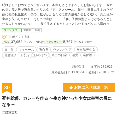
明けましておめでとうございます。本年もどうぞよろしくお願いします。 寿命
の長い魔人族で吸血鬼のクリスタリア・アメジール。 閏年、閏日に生まれたが
故に他の吸血鬼の４倍の日数がかかるために体の成長が著しく遅い。 見た目が
童顔が災いして幼く、そして中身は……。 「妾、子供体型じゃけどちゃんとし
た大人じゃからなっ！！」 長く生きてるとちょっとしたドタバタにも慣れっこ
で落ち着いて対処しちゃうけど毎日楽しく領主代行として領地の為に頑張ってま
ファンタジー
連載中
長編
す。 ー・ー・ー・ー・ー・ー・ー・ー・ー・ー ご指摘や誤字脱字等々ありまし
24h.ポイント
7pt
たら教えてくださると助かります。
37,052
5,767
位 / 228,705件
位 / 53,288件
小説
ファンタジー
異世界
マイペース
吸血鬼
ヴァンパイア
無自覚美少女
無意識チート予定
ほのぼの
領主の日常
溺愛
過保護
感想数 3
文字数 275,627
最終更新日 2019.01.04
登録日 2018.03.21
30
お気に入り追加
16
死神総督、カレーを作る 〜生き神だった少女は皇帝の母に
なる〜
二階堂吉野