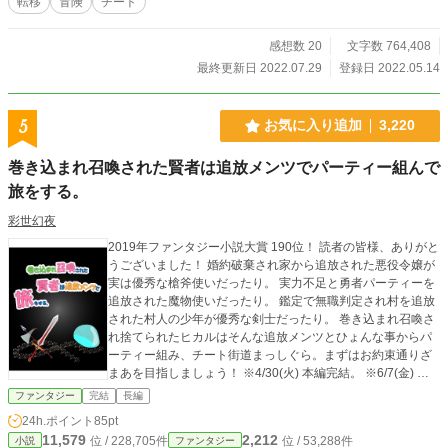
転移
冒険
チート
じゃねぇか。 と思われたそこの方……そこは見なかった事にした下さい。 この
小説は「小説家になろう」 「カクヨム」でも公開しております。 上記サイトで
は完結済みです。 上記サイトでの総ＰＶ１０００万越え！
感想数 20
文字数 764,408
最終更新日 2022.07.29
登録日 2022.05.14
5
お気に入り追加
3,220
巻き込まれ召喚された賢者は追放メンツでパーティー組んで
旅をする。
彩世幻夜
2019年ファンタジー小説大賞 190位！ 読者の皆様、ありがと
うございました！ 婚約破棄され家から追放された悪役令嬢が
実は優秀な槍斧使いだったり。 実力不足と勇者パーティーを
追放された魔物使いだったり。 鑑定で無職判定され村を追放
された村人の少年が優秀な剣士だったり。 巻き込まれ召喚さ
れ捨てられたヒカルはそんな追放メンツとひょんな事からパ
ーティー組み、チート街道まっしぐら。まずはお約束通りざ
まあを目指しましょう！ ※4/30(火) 本編完結。 ※6/7(金) 外
伝完結。 ※9/1(日)番外編 完結 小説大賞参加中
ファンタジー
完結
長編
24h.ポイント
85pt
11,579
2,212
位 / 228,705件
位 / 53,288件
小説
ファンタジー