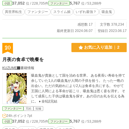
37,052
5,767
位 / 228,705件
位 / 53,288件
小説
ファンタジー
異世界転生
ファンタジー
スライム娘
いずれ最強？
吸血鬼
感想数 17
文字数 378,234
最終更新日 2024.06.07
登録日 2023.06.17
20
お気に入り追加
2
月夜の食卓で晩餐を
KUZUME
書籍情報
吸血鬼が貴族として国を治める世界。 ある夜長い寿命を持て
余していた1人の吸血鬼が人間の子供を拾う。 たった一晩の
出会い。ただの気紛れにより2人は食卓を共にする。 やがて
王国に人間による革命が起こり、吸血鬼は悉く姿を消す。 そ
して成長した子供は吸血鬼を探す。あの日のお礼を伝える為
に。 ♦︎ 全6話完結
ファンタジー
完結
短編
24h.ポイント
7pt
37,052
5,767
位 / 228,705件
位 / 53,288件
小説
ファンタジー