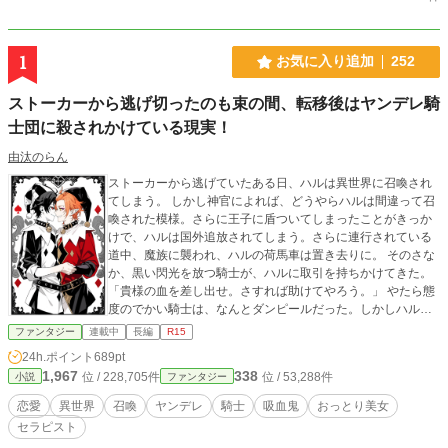
1
お気に入り追加
252
ストーカーから逃げ切ったのも束の間、転移後はヤンデレ騎
士団に殺されかけている現実！
由汰のらん
ストーカーから逃げていたある日、ハルは異世界に召喚され
てしまう。 しかし神官によれば、どうやらハルは間違って召
喚された模様。さらに王子に盾ついてしまったことがきっか
けで、ハルは国外追放されてしまう。さらに連行されている
道中、魔族に襲われ、ハルの荷馬車は置き去りに。 そのさな
か、黒い閃光を放つ騎士が、ハルに取引を持ちかけてきた。
「貴様の血を差し出せ。さすれば助けてやろう。」 やたら態
度のでかい騎士は、なんとダンピールだった。しかしハルの
血が特殊だと知ったダンピールはハルを連れ帰って？ いっそ
ファンタジー
連載中
長編
R15
美味しい『血』（治癒）と『体液』（バフ）と『癒し』を与
24h.ポイント
689pt
えるダンピール騎士団のセラピストを目指します！
1,967
338
位 / 228,705件
位 / 53,288件
小説
ファンタジー
恋愛
異世界
召喚
ヤンデレ
騎士
吸血鬼
おっとり美女
セラピスト