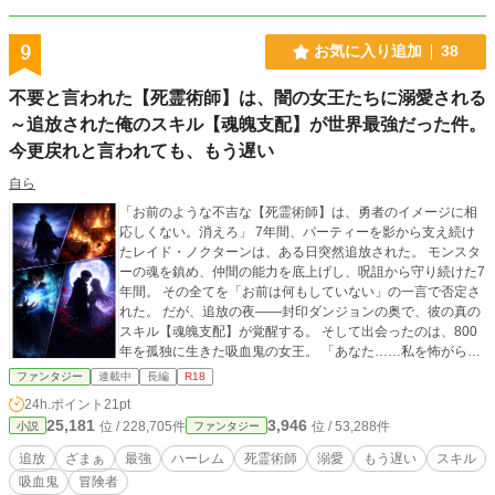
9
お気に入り追加
38
不要と言われた【死霊術師】は、闇の女王たちに溺愛される
～追放された俺のスキル【魂魄支配】が世界最強だった件。
今更戻れと言われても、もう遅い
自ら
「お前のような不吉な【死霊術師】は、勇者のイメージに相
応しくない。消えろ」 7年間、パーティーを影から支え続け
たレイド・ノクターンは、ある日突然追放された。 モンスタ
ーの魂を鎮め、仲間の能力を底上げし、呪詛から守り続けた7
年間。 その全てを「お前は何もしていない」の一言で否定さ
れた。 だが、追放の夜——封印ダンジョンの奥で、彼の真の
スキル【魂魄支配】が覚醒する。 そして出会ったのは、800
年を孤独に生きた吸血鬼の女王。 「あなた……私を怖がらな
いの？」 「腹減ってないか？ 800年も閉じ込められてたんだ
ファンタジー
連載中
長編
R18
ろ」 吸血鬼の始祖、追放された堕天使、呪いに蝕まれた騎士
24h.ポイント
21pt
姫、300年彷徨う幽霊大魔導師。 ——闇に生きる最強の女た
25,181
3,946
位 / 228,705件
位 / 53,288件
小説
ファンタジー
ちが、たった一人の死霊術師を選んだ。 一方、レイドを失っ
た勇者パーティーは、真実に気づき始める。 モンスターが蘇
追放
ざまぁ
最強
ハーレム
死霊術師
溺愛
もう遅い
スキル
り、聖剣の力が衰え、治癒魔法が効かなくなり—— 「レイ
吸血鬼
冒険者
ド、戻ってきてくれ！」 もう遅い。俺には、俺を必要として