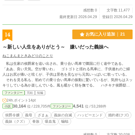
感想数 0
文字数 11,477
最終更新日 2026.04.29
登録日 2026.04.29
14
お気に入り追加
21
～新しい人生をありがとう～ 嫌いだった義妹へ
ねこまんまときみどりのことり
私は生家の侯爵家を追い出され、乗り合い馬車で隣国に行く途中である。
「ああ、良い天気。空が青いわ」 ゴトゴトと揺れる馬車に、子供連れのご婦
人はお尻が痛いと呟くが、子供は景色を見ながら元気いっぱいに歌っている。
それを見る私も、初めての乗り合い馬車の振動に驚いているが、気持ちはスッ
キリしている為か楽しんでいる。風も暖かく頬を撫でる。 ハチキナ侯爵邸の
物置部屋で、使用人に交じって掃除をしていた時とは雲泥の差である。たくさん
ファンタジー
完結
短編
の使用人もいるのに、私にもそれを強いていたのだ。 「お義姉さま、まだ此処
24h.ポイント
14pt
の床汚れてましてよ。これじゃあ夕食をあげられないわよ」 わざとバケツを
30,164
4,541
位 / 228,705件
位 / 53,288件
小説
ファンタジー
蹴飛ばして、掃除後を汚す義妹のギルモア。 「本当屑ねえ。チャチャと遣って
ちょうだい。旦那様が戻るわよ！」 見ていた癖に嫌みを言う義母ユネジュ
侯爵令嬢
義母
ざまぁ
義妹の自滅
ハッピーエンド
婚約者(クズ)
ー。 私の名前は、サフラン・ハチキナ。 母が亡くなってから、父の愛人家
義妹（クズ）
眷族
吸血鬼
蝙蝠
族が侯爵家に乗り込んできた。 (小説家になろうさん、カクヨムさんにも載せて
います)
感想数 0
文字数 20,038