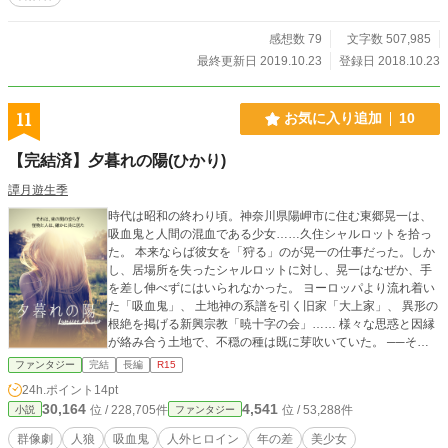
感想数 79
文字数 507,985
最終更新日 2019.10.23
登録日 2018.10.23
11
お気に入り追加
10
【完結済】夕暮れの陽(ひかり)
譚月遊生季
時代は昭和の終わり頃。神奈川県陽岬市に住む東郷晃一は、
吸血鬼と人間の混血である少女……久住シャルロットを拾っ
た。 本来ならば彼女を「狩る」のが晃一の仕事だった。しか
し、居場所を失ったシャルロットに対し、晃一はなぜか、手
を差し伸べずにはいられなかった。 ヨーロッパより流れ着い
た「吸血鬼」、 土地神の系譜を引く旧家「大上家」、 異形の
根絶を掲げる新興宗教「暁十字の会」…… 様々な思惑と因縁
が絡み合う土地で、不穏の種は既に芽吹いていた。 ──それ
でも、その空はいつだって美しかった。 これはひとつの恋の
ファンタジー
完結
長編
R15
始まりと、終わりまでのお話。世界に翻弄された男と少女が
24h.ポイント
14pt
求めた、儚い「日常」の物語。 たとえ、少女にとって陽(ひか
30,164
4,541
位 / 228,705件
位 / 53,288件
小説
ファンタジー
り)が毒だったとしても、求めたい居場所がそこにはあった。
《注意書き》 ※他サイトにも同名義で重複投稿しておりま
群像劇
人狼
吸血鬼
人外ヒロイン
年の差
美少女