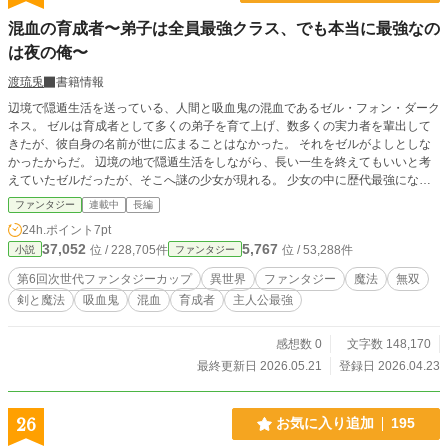
混血の育成者〜弟子は全員最強クラス、でも本当に最強なの
は夜の俺〜
渡琉兎
書籍情報
辺境で隠遁生活を送っている、人間と吸血鬼の混血であるゼル・フォン・ダーク
ネス。 ゼルは育成者として多くの弟子を育て上げ、数多くの実力者を輩出して
きたが、彼自身の名前が世に広まることはなかった。 それをゼルがよしとしな
かったからだ。 辺境の地で隠遁生活をしながら、長い一生を終えてもいいと考
えていたゼルだったが、そこへ謎の少女が現れる。 少女の中に歴代最強になり
得る才能を確認したゼルは、少女――アリアを最後の弟子にと決めて、彼女を育
ファンタジー
連載中
長編
て、どれだけの高みまで至れるのか、育成者として確かめることにした。 混血
24h.ポイント
7pt
の育成者ゼルと、歴代最強の才能を秘めたアリア。 これは、日の下では力を発
37,052
5,767
位 / 228,705件
位 / 53,288件
小説
ファンタジー
揮できない育成者と、新たに誕生する英雄の物語。 ※アルファポリス、カクヨ
ムで連載しております。
第6回次世代ファンタジーカップ
異世界
ファンタジー
魔法
無双
剣と魔法
吸血鬼
混血
育成者
主人公最強
感想数 0
文字数 148,170
最終更新日 2026.05.21
登録日 2026.04.23
26
お気に入り追加
195