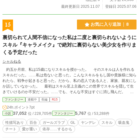
最終更新日 2025.11.07
登録日 2025.07.06
15
お気に入り追加
8
裏切られて人間不信になった私は二度と裏切られないように
スキル『キャラメイク』で絶対に裏切らない美少女を作りま
くる予定だった
シャルねる
約五か月前、私は15歳になりスキルを授かった。 そのスキルは人を作れる
スキルだった。……私は危ないと思った。こんなスキルをもし国や貴族様に知ら
れたら、戦争が起きると思った。だから、私の恋人である人と、家族、親友にし
か話していなかった。 最初はスキル至上主義のこの世界でスキルを隠して生
きていけるのか不安だった。……でも、そんな不安はすぐに消し飛んだ。 楽
しかった。幸せだった。……ただ、その幸せは偽りだった。
ファンタジー
連載中
長編
R15
24h.ポイント
7pt
37,052
5,767
位 / 228,705件
位 / 53,288件
小説
ファンタジー
性描写あり
百合
ガールズラブ
GL
ヤンデレ
スキル
吸血鬼
チート
愛が重い
依存……するかも