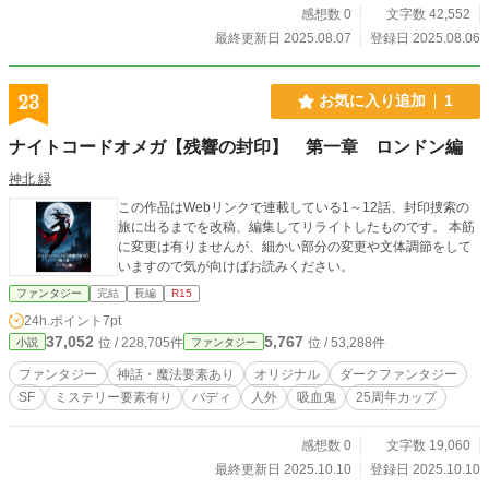
感想数 0
文字数 42,552
最終更新日 2025.08.07
登録日 2025.08.06
23
お気に入り追加
1
ナイトコードオメガ【残響の封印】 第一章 ロンドン編
神北 緑
この作品はWebリンクで連載している1～12話、封印捜索の
旅に出るまでを改稿、編集してリライトしたものです。 本筋
に変更は有りませんが、細かい部分の変更や文体調節をして
いますので気が向けばお読みください。
ファンタジー
完結
長編
R15
24h.ポイント
7pt
37,052
5,767
位 / 228,705件
位 / 53,288件
小説
ファンタジー
ファンタジー
神話・魔法要素あり
オリジナル
ダークファンタジー
SF
ミステリー要素有り
バディ
人外
吸血鬼
25周年カップ
感想数 0
文字数 19,060
最終更新日 2025.10.10
登録日 2025.10.10