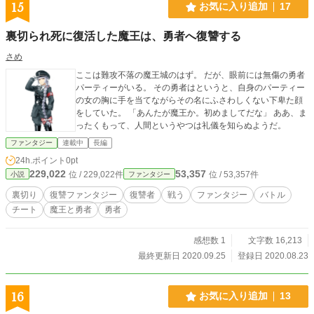
15
お気に入り追加
17
裏切られ死に復活した魔王は、勇者へ復讐する
さめ
ここは難攻不落の魔王城のはず。 だが、眼前には無傷の勇者
パーティーがいる。 その勇者はというと、自身のパーティー
の女の胸に手を当てながらその名にふさわしくない下卑た顔
をしていた。 「あんたが魔王か。初めましてだな」 ああ、ま
ったくもって、人間というやつは礼儀を知らぬようだ。
ファンタジー
連載中
長編
24h.ポイント
0pt
229,022
53,357
位 / 229,022件
位 / 53,357件
小説
ファンタジー
裏切り
復讐ファンタジー
復讐者
戦う
ファンタジー
バトル
チート
魔王と勇者
勇者
感想数 1
文字数 16,213
最終更新日 2020.09.25
登録日 2020.08.23
16
お気に入り追加
13