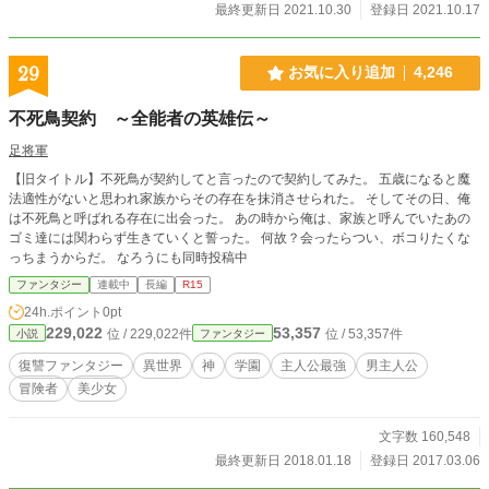
最終更新日 2021.10.30
登録日 2021.10.17
29
お気に入り追加
4,246
不死鳥契約 ～全能者の英雄伝～
足将軍
【旧タイトル】不死鳥が契約してと言ったので契約してみた。 五歳になると魔
法適性がないと思われ家族からその存在を抹消させられた。 そしてその日、俺
は不死鳥と呼ばれる存在に出会った。 あの時から俺は、家族と呼んでいたあの
ゴミ達には関わらず生きていくと誓った。 何故？会ったらつい、ボコりたくな
っちまうからだ。 なろうにも同時投稿中
ファンタジー
連載中
長編
R15
24h.ポイント
0pt
229,022
53,357
位 / 229,022件
位 / 53,357件
小説
ファンタジー
復讐ファンタジー
異世界
神
学園
主人公最強
男主人公
冒険者
美少女
文字数 160,548
最終更新日 2018.01.18
登録日 2017.03.06