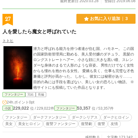
最終更新日 2020.03.28
登録日 2019.06.08
27
お気に入り追加
3
人を愛したら魔女と呼ばれていた
トトヒ
潜力と呼ばれる能力を持つ者達が住む国、ハモネー。 この国
の国家防衛管理局に勤める、美人受付嬢のダチュラ。 黒髪の
ロングストレートヘアー、小さな顔に大きな黒い瞳、スレン
ダーな身体のまるで人形のような容姿。 男性だけでなく女性
からも憧れを抱かれる女性。 愛嬌も良く、仕事も完璧な才色
兼備と評判が高かった。 しかし、彼女には秘密があり……。
目的の為には手段を選ばない、美しい女の恐ろしい物語。 ※
他サイトにも投稿していた作品となります。
ファンタジー
完結
長編
24h.ポイント
0pt
229,022
53,357
位 / 229,022件
位 / 53,357件
小説
ファンタジー
ファンタジー
ダークファンタジー
ダークシリアス
ダークヒロイン
美女
美女ヒロイン
復讐ファンタジー
復讐劇
復讐
友情
感想数 0
文字数 173,242