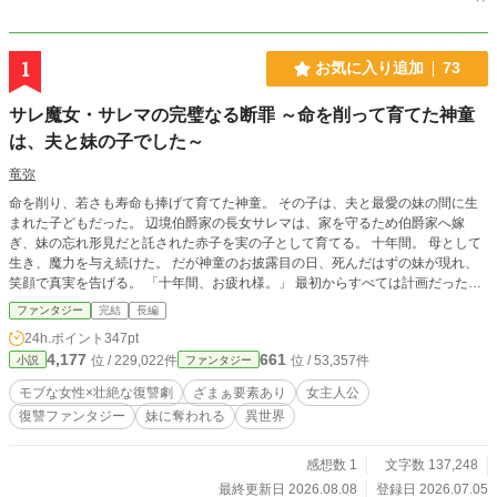
1
お気に入り追加
73
サレ魔女・サレマの完璧なる断罪 ～命を削って育てた神童
は、夫と妹の子でした～
竜弥
命を削り、若さも寿命も捧げて育てた神童。 その子は、夫と最愛の妹の間に生
まれた子どもだった。 辺境伯爵家の長女サレマは、家を守るため伯爵家へ嫁
ぎ、妹の忘れ形見だと託された赤子を実の子として育てる。 十年間。 母として
生き、魔力を与え続けた。 だが神童のお披露目の日、死んだはずの妹が現れ、
笑顔で真実を告げる。 「十年間、お疲れ様。」 最初からすべては計画だった。
一番苦しく、一番尊い『母親としての十年間』だけをサレマへ押し付けるため
ファンタジー
完結
長編
の。 悪女の汚名を着せられ、すべてを失ったサレマ。 しかし夫も妹も知らな
24h.ポイント
347pt
い。 神童と呼ばれた少年の才能は、彼女が十年間与え続けた魔力によって支え
4,177
661
位 / 229,022件
位 / 53,357件
小説
ファンタジー
られていたことを。 そして彼女自身が、誰よりも冷静で、誰よりも執念深い策
士であることを。 これは、奪われた人生を取り戻すために始まる、完璧とはほ
モブな女性×壮絶な復讐劇
ざまぁ要素あり
女主人公
ど遠い断罪の物語。
復讐ファンタジー
妹に奪われる
異世界
感想数 1
文字数 137,248
最終更新日 2026.08.08
登録日 2026.07.05