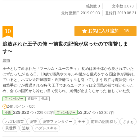
せずに死に、役目を果たしきるまで死ねない不死の魔物ゾンビになってしまう、
感想数 0
文字数 3,073
そこで出合ったアリサという同じく不死の魔物である少女曰くケイゴが死に革命
最終更新日 2019.09.03
登録日 2019.08.31
が起きてから15年程経っているらしい、しかし革命はまだ完全には成功してい
なかった。 自分の果たせなかった使命、革命を遂行させるためアリサと冒険
者の少年チャド・ダレンと自分と同じ名前である中年の男性のアベル・ダレンの
10
お気に入り追加
15
四人での冒険が始まった。
追放された王子の俺 〜前世の記憶が戻ったので復讐しま
す〜
黒猫
王子として産まれた「マール厶・ユースティ」 初めは国全体から愛されていた
はずだったが ある日、10歳で職業やスキルを授かる儀式をする 国全体が期待し
ていると、ハズレ近距離職業・近距離スキルを引いてしまう 現在は魔法使いや
狙撃手だけが優遇される時代 王子であるユースティは全国民の前で授かたった
め、全ての国民から冷たい目で見られ、罵倒が止まらなかった 信じていた父親
からも恥さらしだ！と国から追放されてしまう そして、この先どうしようかと
ファンタジー
連載中
長編
思ったとき……前世の記憶を思い出し、復讐することを誓う
24h.ポイント
0pt
229,022
53,357
位 / 229,022件
位 / 53,357件
小説
ファンタジー
ハズレ職業
復讐
復讐ファンタジー
王子
前世の記憶持ち
ざまぁ
異世界
追放
ハズレスキル