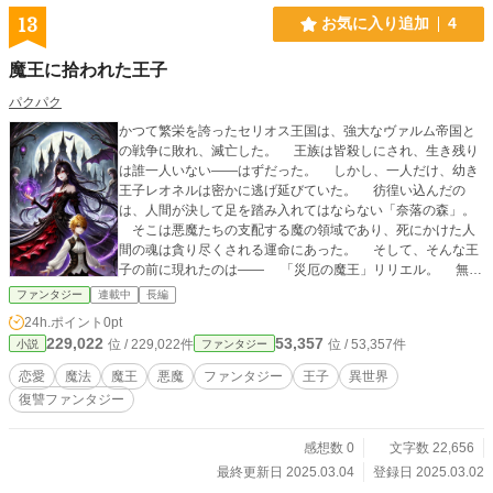
13
お気に入り追加
4
魔王に拾われた王子
パクパク
かつて繁栄を誇ったセリオス王国は、強大なヴァルム帝国と
の戦争に敗れ、滅亡した。 王族は皆殺しにされ、生き残り
は誰一人いない——はずだった。 しかし、一人だけ、幼き
王子レオネルは密かに逃げ延びていた。 彷徨い込んだの
は、人間が決して足を踏み入れてはならない「奈落の森」。
そこは悪魔たちの支配する魔の領域であり、死にかけた人
間の魂は貪り尽くされる運命にあった。 そして、そんな王
子の前に現れたのは—— 「災厄の魔王」リリエル。 無慈
悲で冷酷、魂を喰らい生きる絶対的な存在。 本来ならば、
ファンタジー
連載中
長編
彼女の手によって幼き王子は死ぬはずだった。 しかし、レ
24h.ポイント
0pt
オネルの澄んだ蒼碧の瞳を見た瞬間、彼女はなぜか手を止め
229,022
53,357
位 / 229,022件
位 / 53,357件
小説
ファンタジー
た。 「お母さんなの？」 ——それは、あまりにも純粋な
問いかけ。 そして魔王は、気まぐれにも「育てる」ことを
恋愛
魔法
魔王
悪魔
ファンタジー
王子
異世界
決めた。
復讐ファンタジー
感想数 0
文字数 22,656
最終更新日 2025.03.04
登録日 2025.03.02