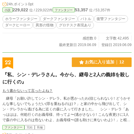
24h.ポイント
0pt
と安寧の他に、裁きを世界の理に組み込んだ。人々は神を恐れたという。その裁
229,022
53,357
位 / 229,022件
位 / 53,357件
小説
ファンタジー
きはあまりにも残酷すぎたからだ。そしてその裁きは、神の天秤により有無が決
定される。神は因果律をそう創ったのだ。こうして神の天秤により多くの者が裁
ホラーファンタジー
ダークファンタジー
バトル
復讐ファンタジー
きを受け、残された善良な人々は平穏に暮らした。人と世界は、神の裁きによっ
ダークヒーロー
異形の怪物
グロテスク表現あり
て救済されたのだった。 だが、神に定められたその因果律は、果たして救済
と呼べるのか？神による縮図に象られた理に則って、人は生まれ、死んでいく。
果たしてそれは神の玩具と何が違うものか？ 理に抗い、裁きを下された人
感想数 0
文字数 42,495
は、曰く枷が解かれ、人でない何かに変貌するという。それは故に、神という絶
最終更新日 2019.06.09
登録日 2019.06.09
対的存在の釣り糸から逃れた証なのかもしれない。 ――やがて人は、裁きに歪
んだその何かを"黒きもの"と呼んだ。 夢のような異世界転生、数多くの可愛らし
いヒロイン、チート能力、無双展開など一切無し。 泥沼のようにどす黒く濁っ
22
お気に入り追加
12
た、情け容赦の無い暗黒世界。 そんな地獄の底の中に、救いに打ち捨てられた
二人がいた。 一人は、最愛の妹を穢し殺められ、血反吐を吐きながら復讐に燃
『私、シン・デレラさん。今から、継母と2人の義姉を殺し
える騎士。 一人は、大切な者を失い、いまだ悲しみを引きずるか弱き少女。 こ
れはそんな二人の哀れで愚かな物語。 哀れなほど冷たくて、愚かなほど温かい
に行くの』
物語。
もう書かないって言ったよね？
継母「お願い許してシン・デレラ。私が悪かったわ(信じられない)！どうかそ
んな事しないでちょうだい(罪を重ねるのは)？」と家の中から飛び出して、シ
ン・デレラから逃げる為に近くの森に入って行きました。 シン・デレラ「あ
っははは。何処行くのお義母様、待ってよ〜(逃がさない)！こんな夜更けに1人
で森の中に入るのは危ないわよ、お義母様〜(誰も助けに来ないわよ)！」と棍棒
を持って追いかけて行きました。 シン・デレラ「お義母様。私、今まで生き
ファンタジー
完結
長編
てきて今日が1番楽しいの、これからお義母様の髪の毛を全部引き千切って、手