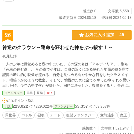
感想数 0
文字数 5,558
最終更新日 2024.05.18
登録日 2024.05.18
26
お気に入り追加
49
神逆のクラウン～運命を狂わせた神をぶっ殺す！～
夜月紅輝
一人の少年は目覚めると森の中にいた。その森の名は「アルディリア」、別名
「死者の住む森」。 その森で少年は、自身の近くにある抉れた地面の跡を見て
記憶の断片的な映像が流れる。自分を見つめる冷ややかな目をしたクラスメイ
ト、嘲笑うかのような教皇。 そして、愉悦のために全てを奪った神 それを思い
出した時、少年の中で何かが壊れた。同時に決意した。復讐をすると。普通に生
きたかった運命を狂わせた神もろとも全てを。 ※主人公は最初はかなり悪堕ち
ファンタジー
完結
長編
R15
してますが、仲間や周りの関りで少しずつ心が変化していく成長過程も楽しんで
24h.ポイント
0pt
いただけたらと思います。
229,022
53,357
位 / 229,022件
位 / 53,357件
小説
ファンタジー
異世界
バトル
召喚
チート
復讐ファンタジー
変態過多
魔王
感想数 4
文字数 1,321,947