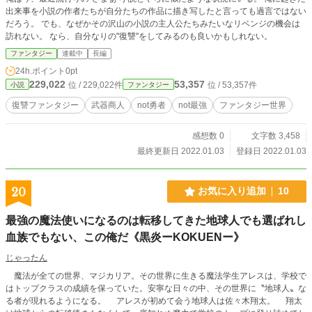
出来事を小説の作者たちが自分たちの作品に描き写したと言っても過言ではない
だろう。 でも、なぜかその沢山の小説の主人公たちみたいなリベンジの機会は
訪れない。 なら、自分なりの"復讐"をしてみるのも良いかもしれない。
ファンタジー
連載中
長編
24h.ポイント
0pt
229,022
53,357
位 / 229,022件
位 / 53,357件
小説
ファンタジー
復讐ファンタジー
武器商人
not勇者
not最強
ファンタジー世界
感想数 0
文字数 3,458
最終更新日 2022.01.03
登録日 2022.01.03
20
お気に入り追加
10
最強の魔法使いになるのは転移してきた地球人でも選ばれし
血族でもない、この俺だ《黒炎ーKOKUENー》
じゃったん
魔法が全ての世界、マジカリア。その世界に生きる魔法学生アレスは、学校で
はトップクラスの成績を保っていた。安寧な日々の中、その世界に〝地球人〟な
る者が現れるようになる。 アレスが初めて会う地球人は佐々木翔太。 翔太