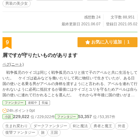
男装の美少女
感想数 24
文字数 88,951
最終更新日 2021.06.07
登録日 2021.05.02
9
お気に入り追加
1
屑ですが守りたいものがあります
ペグ(ニート)
戦争孤児のケイゴは同じく戦争孤児のユリと捨て子のアベルと共に生活をして
いた。 ケイゴは盗みなどを働いたりして死に物狂いで生きていたが、ある日
国の使いと名乗る男がアベルの身柄を渡すようにと言われる、アベルを連れて行
かれないように必死に抵抗するが最後にはケイゴとユリを守るためアベルは自ら
国の使いに連れて行かれることを選んだ。 それから半年後に国の使いがまた
やって来た、国の使いが言った「アベル様がお呼びです」という言葉に引かれア
ファンタジー
連載中
長編
ベルとユリは首都グランフィールドに向かう、そして首都の王宮にて国王となっ
24h.ポイント
0pt
たアベルと再開する。 ケイゴはユリと夫婦になり息子も産まれ、友人であり
229,022
53,357
位 / 229,022件
位 / 53,357件
小説
ファンタジー
国王であるアベルを守る親衛隊に任命され幸せに暮らしていた、しかしその幸せ
も長くは続かなかった、ギべルト男爵にユリと息子を人質に取られアベルを殺せ
生まれ変わり
ダークファンタジー
剣と魔法
勇者と魔王
外道
と命じられる、ケイゴが選んだ選択は……家族を救うことだった ケイゴは家
復讐ファンタジー
旅
王国
族を『衆』の国ゴレストへと逃がし自分の命と引き換えに革命を起こした、これ
でケイゴの人生は終わるはずだった、はずだったのだ。 ケイゴは役目を果た