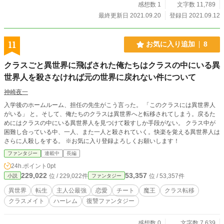
感想数 1
文字数 11,789
最終更新日 2021.09.20
登録日 2021.09.12
11
お気に入り追加
8
クラスごと異世界に飛ばされた俺たちはクラスの中にいる異
世界人を殺さなければ元の世界に戻れない件について
神崎夜一
入学後のホームルーム、担任の先生がこう言った。 「このクラスには異世界人
がいる」 と。そして、俺たちのクラスは異世界へと転移されてしまう。戻るた
めにはクラスの中にいる異世界人を見つけて殺すしか手段がない。 クラス中が
困難し合っている中、一人、また一人と殺されていく。快楽を覚える異世界人は
さらに人殺しをする。 ※お気に入り登録よろしくお願いします！
ファンタジー
連載中
長編
24h.ポイント
0pt
229,022
53,357
位 / 229,022件
位 / 53,357件
小説
ファンタジー
異世界
転生
主人公最強
恋愛
チート
魔王
クラス転移
クラスメイト
ハーレム
復讐ファンタジー
感想数 0
文字数 7,639