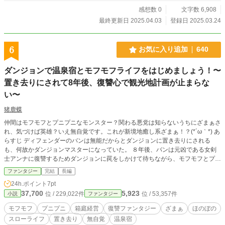
感想数 0
文字数 6,908
最終更新日 2025.04.03
登録日 2025.03.24
6
お気に入り追加
640
ダンジョンで温泉宿とモフモフライフをはじめましょう！〜
置き去りにされて8年後、復讐心で観光地計画が止まらな
い〜
猪鹿蝶
仲間はモフモフとプニプニなモンスター？関わる悪党は知らないうちにざまぁさ
れ、気づけば英雄？いえ無自覚です。これが新境地癒し系ざまぁ！？(*´ω｀*) あ
らすじ ディフェンダーのバンは無能だからとダンジョンに置き去りにされる
も、何故かダンジョンマスターになっていた。 ８年後、バンは元凶である女剣
士アンナに復讐するためダンジョンに罠をしかけて待ちながら、モフモフとプニ
プニに挟まれた日々を過ごしていた。 ある日、女の子を助けたバンは彼女の助
ファンタジー
完結
長編
言でダンジョンに宿屋を開業しようと考えはじめるが……。 そして気がつけば
24h.ポイント
7pt
お面の英雄として、噂に尾びれがつき、町では意外な広まりを見せている事をバ
37,700
5,923
位 / 229,022件
位 / 53,357件
小説
ファンタジー
ンは知らない。 バンはダンジョンを観光地にする事でアンナを誘き寄せる事が
できるのだろうか？ 「あの女！観光地トラップで心も体も堕落させてや
モフモフ
プニプニ
箱庭経営
復讐ファンタジー
ざまぁ
ほのぼの
る！！」 仲間にはのじゃロリ幼女スライムや、モフモフウルフ、モフモフ綿毛
スローライフ
置き去り
無自覚
温泉宿
モンスターなど、個性豊かなモンスターが登場します。 ー ▲ ー △ ー