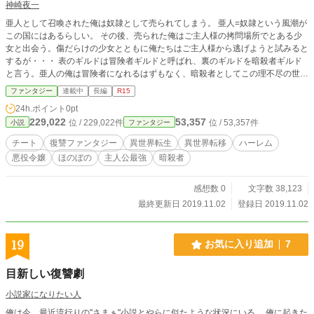
神崎夜一
亜人として召喚された俺は奴隷として売られてしまう。 亜人=奴隷という風潮が
この国にはあるらしい。 その後、売られた俺はご主人様の拷問場所でとある少
女と出会う。傷だらけの少女とともに俺たちはご主人様から逃げようと試みると
するが・・・ 表のギルドは冒険者ギルドと呼ばれ、裏のギルドを暗殺者ギルド
と言う。亜人の俺は冒険者になれるはずもなく、暗殺者としてこの理不尽の世界
をぶち壊していく。 この世界に復讐するダークファンタジーがここに綴られ
ファンタジー
連載中
長編
R15
る。
24h.ポイント
0pt
229,022
53,357
位 / 229,022件
位 / 53,357件
小説
ファンタジー
チート
復讐ファンタジー
異世界転生
異世界転移
ハーレム
悪役令嬢
ほのぼの
主人公最強
暗殺者
感想数 0
文字数 38,123
最終更新日 2019.11.02
登録日 2019.11.02
19
お気に入り追加
7
目新しい復讐劇
小説家になりたい人
俺は今、最近流行りの"さまぁ"小説とやらに似たような状況にいる。 俺に起きた