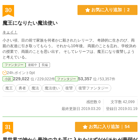
30
お気に入り追加
2
魔王になりたい魔法使い
キェイ！
小さい頃、目の前で家族を何者かに殺されたレリーフ。 奇跡的に生きのび、両
親の友達に引き取ってもらう。 それから10年後。 両親のことを忘れ、学校決め
の授業で、両親のことを思い出す。 そしてレリーフは、魔王になり復讐しよう
と考えている。
ファンタジー
連載中
長編
24h.ポイント
0pt
229,022
53,357
位 / 229,022件
位 / 53,357件
小説
ファンタジー
魔王
勇者
魔法
魔法使い
復讐
復讐ファンタジー
感想数 0
文字数 42,099
最終更新日 2019.03.20
登録日 2019.01.19
31
お気に入り追加
54
異世界で神から最強の力を手に入れたはずだがそれが最弱だ