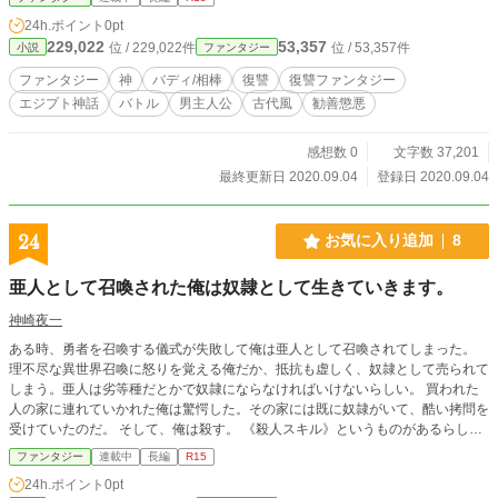
の神に振り回されながらも国を変えていく、世直し復讐譚。
24h.ポイント
0pt
★挿絵あり。 ★現在「小説家になろう」にて先行連載してい
229,022
53,357
位 / 229,022件
位 / 53,357件
小説
ファンタジー
ます。 ★この物語はフィクションです。実在の宗教・歴史・
国・人物・団体などとは関係ありません。
ファンタジー
神
バディ/相棒
復讐
復讐ファンタジー
エジプト神話
バトル
男主人公
古代風
勧善懲悪
感想数 0
文字数 37,201
最終更新日 2020.09.04
登録日 2020.09.04
24
お気に入り追加
8
亜人として召喚された俺は奴隷として生きていきます。
神崎夜一
ある時、勇者を召喚する儀式が失敗して俺は亜人として召喚されてしまった。
理不尽な異世界召喚に怒りを覚える俺だか、抵抗も虚しく、奴隷として売られて
しまう。亜人は劣等種だとかで奴隷にならなければいけないらしい。 買われた
人の家に連れていかれた俺は驚愕した。その家には既に奴隷がいて、酷い拷問を
受けていたのだ。 そして、俺は殺す。 《殺人スキル》というものがあるらし
く、人を殺すごとにレベルが上がるらしく、俺は最強になる。
ファンタジー
連載中
長編
R15
24h.ポイント
0pt