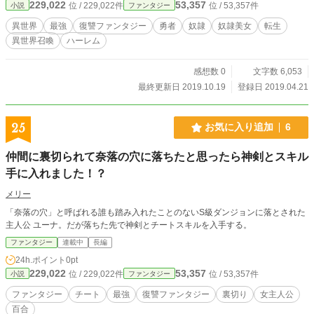
229,022
53,357
位 / 229,022件
位 / 53,357件
小説
ファンタジー
異世界
最強
復讐ファンタジー
勇者
奴隷
奴隷美女
転生
異世界召喚
ハーレム
感想数 0
文字数 6,053
最終更新日 2019.10.19
登録日 2019.04.21
25
お気に入り追加
6
仲間に裏切られて奈落の穴に落ちたと思ったら神剣とスキル
手に入れました！？
メリー
「奈落の穴」と呼ばれる誰も踏み入れたことのないS級ダンジョンに落とされた
主人公 ユーナ。だが落ちた先で神剣とチートスキルを入手する。
ファンタジー
連載中
長編
24h.ポイント
0pt
229,022
53,357
位 / 229,022件
位 / 53,357件
小説
ファンタジー
ファンタジー
チート
最強
復讐ファンタジー
裏切り
女主人公
百合