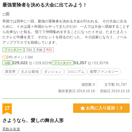
最強冒険者を決める大会に出てみよう！
一樹
帝国では四年に一回、最強の冒険者を決める大会が行われる。 その大会に出る
ために、イオは遥々外国からやってきたのだが、一人では大会へ登録することす
ら出来ないと知る。 慌てて仲間集めをすることになったイオは、たまたま入っ
たテレビ中継を見て、そのヒントを得るのだった。 ※小説家になろう、ノベル
アッププラスでも投稿しています。
ファンタジー
完結
長編
R15
24h.ポイント
0pt
229,022
53,357
位 / 229,022件
位 / 53,357件
小説
ファンタジー
異世界
主人公最強
ダンジョン
コロシアム
復讐ファンタジー
感想数 0
文字数 91,787
最終更新日 2019.10.18
登録日 2019.10.18
17
お気に入り追加
3
さようなら、愛しの舞台人形
茶飲み友達