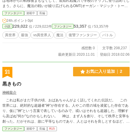
は地球からの転移後まもなくして、底知れぬ魔力で学校のトップに登り詰めてし
まう。さらに、魔法の戦いが繰り広げられるOMT(オーガン・マジック・トーナ
メント)の出場のチャンスも彼の元に舞い込んでいった。 だがその際、ある事
ファンタジー
連載中
長編
件がキッカケで、彼はアレスの恨みをも買ってしまうことになる。 次々とマ
24h.ポイント
0pt
ジカリアの世界で活躍する翔太に、アレスは世界一の魔法使いになるという夢の
229,022
53,357
位 / 229,022件
位 / 53,357件
小説
ファンタジー
実現のためライバル心を燃やしていく。 しかしアレスが修行のために選んだ道
は、世界最大の謎に触れてしまう、最も危険な闇の世界へとつながってい
異世界
最強
vs異世界人
魔法
復讐ファンタジー
バトル
た……。 アレスの奮闘、地球人どうしの交わり、壮絶なファンタジーバトル、
ここに開幕！ ※1話1500〜2000字程度です。 ※第一章、第二章のほとんど
感想数 0
文字数 208,237
が“佐々木翔太”という地球人を中心に物語が展開していきます。
最終更新日 2020.11.01
登録日 2018.02.06
21
お気に入り追加
2
黒きもの
神崎龍介
これは私がまだ子供の頃、おばあちゃんがよく話してくれた伝説だ。 この
世界には、絶対的な超越者"神"が存在する。人やこの世の域を凌駕した存在であ
り、仮に"神"という言葉で表しているのみで、或いはそれをも超越した、理解す
ら及ばぬ"何か"なのかもしれない。 神は、まず人を創り、そして秩序と安寧を
創った。だがそれは、故に平等なものであり、人とはそれを良しとするほど、平
穏な心を持ち合わせてはいなかった。だからこそ人は醜き争いを生み、人も世界
ファンタジー
連載中
長編
R15
をも傷つけ歪め、貶めた。すると、それを快く思わぬ神は憤慨した。神は、秩序