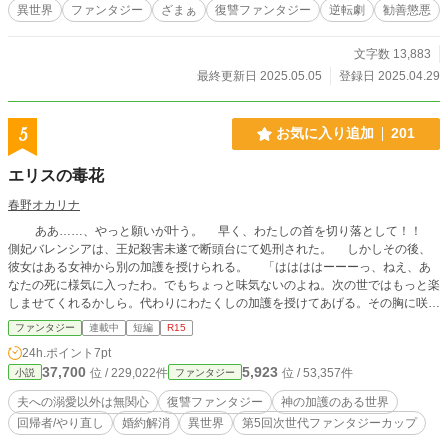
異世界
ファンタジー
ざまぁ
復讐ファンタジー
逆転劇
勧善懲悪
文字数 13,883
最終更新日 2025.05.05
登録日 2025.04.29
5
お気に入り追加
201
エリスの毒花
春野オカリナ
ああ……、やっと願いが叶う。 早く、わたしの首を切り落として！！
側妃バレンシアは、王妃殺害未遂で断頭台にて処刑された。 しかしその後、
彼女はある女神から別の加護を授けられる。 「ははははーーーっ、ねえ、あ
なたの死に様気に入ったわ。でもちょっと味気ないのよね。次の世ではもっと楽
しませてくれるかしら。代わりにわたくしの加護を授けてあげる。その胸に咲く
薔薇がどんな色になるか楽しみね」 そう言って女神はバレンシアの胸に薔薇
ファンタジー
連載中
短編
R15
の種を植え付けた。 目覚めるとバレンシアは１８才の誕生日に戻っていた。
24h.ポイント
7pt
37,700
5,923
位 / 229,022件
位 / 53,357件
小説
ファンタジー
夫への溺愛以外は無関心
復讐ファンタジー
神の加護のある世界
回帰者/やり直し
婚約解消
異世界
第5回次世代ファンタジーカップ