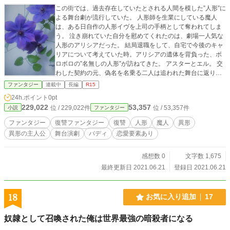
この街では、過去存在していたとされる人間を模した”人形”に
よる舞台劇が流行していた。 人形師を生業にしている魔人
は、ある日自作の人形イヴを上司の手柄として奪われてしま
う。 泣き崩れていた自分を慰めてくれたのは、劇場一人気な
人形のアリシアだった。 結局退職をして、自宅で今後のキャ
リアについて考えていた時。アリシアの遺体を背負った、ボ
ロボロの”名無しの人形”が訪ねてきた。 アスターとエル。 交
わした契約の元、偽名を名乗る二人は追われた舞台に返り咲
く。
ファンタジー
連載中
長編
R15
24h.ポイント
0pt
229,022
53,357
位 / 229,022件
位 / 53,357件
小説
ファンタジー
ファンタジー
復讐ファンタジー
復讐
人形
魔人
異形
異形の主人公
舞台演劇
バディ
恋愛要素あり
感想数 0
文字数 1,675
最終更新日 2021.06.21
登録日 2021.06.21
18
お気に入り追加
17
奴隷として召喚された俺は世界最強の暗殺者になる