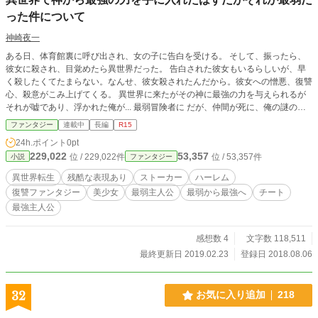
った件について
神崎夜一
ある日、体育館裏に呼び出され、女の子に告白を受ける。 そして、振ったら、
彼女に殺され、目覚めたら異世界だった。 告白された彼女もいるらしいが、早
く殺したくてたまらない。なんせ、彼女殺されたんだから。彼女への憎悪、復讐
心、殺意がこみ上げてくる。 異世界に来たがその神に最強の力を与えられるが
それが嘘であり、浮かれた俺が... 最弱冒険者に だが、仲間が死に、俺の謎の復
讐の力が芽生え、Sランクの敵を倒してしまう。 そして、冒険者ギルドでステー
ファンタジー
連載中
長編
R15
タスを確認してもらうと... 佐藤 竜二 １７歳 男 レベル：80 職業：勇者
24h.ポイント
0pt
攻撃：６００ 防御：５２３ 敏捷：５８９ 魔力：７４２ 魔攻：７４３
229,022
53,357
位 / 229,022件
位 / 53,357件
小説
ファンタジー
魔防：７９８ スキル：言語理解・全属性魔法Lv７・剣術Lv９・魔力操作Lv
８・魔力回復Lv９・自動治癒Lv8・全属性耐性・氷魔法Lv１０ ステータスは１
異世界転生
残酷な表現あり
ストーカー
ハーレム
０００が上限でレベルは１０がMAXなので最強になってしまった。 そこから竜
復讐ファンタジー
美少女
最弱主人公
最弱から最強へ
チート
二は仲間を殺した神と俺を殺した彼女を殺しに行く。 ※お気に入り登録よろし
最強主人公
くお願いします。書くやる気が出ます😂
感想数 4
文字数 118,511
最終更新日 2019.02.23
登録日 2018.08.06
32
お気に入り追加
218