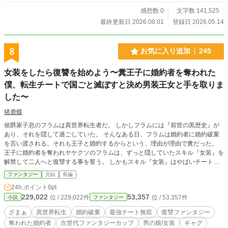
感想数 0
文字数 141,525
最終更新日 2026.08.01
登録日 2026.05.14
8
お気に入り追加
245
女装をしたら復讐を始めよう〜糞王子に婚約者を奪われた
僕、転生チートで国ごと滅ぼすと決め男装王女と手を取りま
した〜
猪鹿蝶
侯爵家子息のフラムは異世界転生者だ。 しかしフラムには『前世の黒歴史』が
あり、それを隠して過ごしていた。 そんなある日、フラムは婚約者に婚約破棄
を言い渡される。それも王子と婚約するからという、理由が理由で糞だった。
王子に婚約者を奪われヤケクソのフラムは、ずっと隠していたスキル『女装』を
解禁して二人へと復讐する事を誓う。 しかもスキル『女装』はやばいチート使
用だった！ フラムは元婚約者と糞王子に復讐し、そして心意気を同じくする王
ファンタジー
完結
長編
女とともに腐った国を潰す事ができるのか……？ 最強スキル『女装』をもつ僕
24h.ポイント
0pt
を怒らせるなんて…前世『おとこの娘』なめんなよ！！ ー ー ー
229,022
53,357
位 / 229,022件
位 / 53,357件
小説
ファンタジー
ー ー 次世代ファンタジーカップ４９位に入りました。 本当にありがとうご
ざいました！
ざまぁ
異世界転生
婚約破棄
最強チート無双
復讐ファンタジー
奪われた婚約者
次世代ファンタジーカップ
男の娘/女装
ギャグ