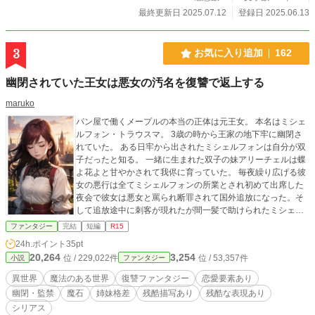
最終更新日 2025.07.12
登録日 2025.06.13
3
お気に入り追加
162
幽閉されていた王女は悪女の汚名を復讐で返上する
maruko
パン屋で働くメープルの本当の正体は元王女。 本名はミシェ
ルフォン・トラウスマ。 3歳の時から王家の地下牢に幽閉さ
れていた。 ある日牢から出されたミシェルフォンは自分が双
子だったと知る。 一緒に生まれた双子の妹アリーチェルは蝶
よ花よと甘やかされて我侭に育っていた。 毎夜繰り広げる彼
女の悪行は全てミシェルフォンの所業とされ初めて出席した
夜会で彼女は悪女と罵られ断罪されて国外追放になった。そ
して追放途中に刺客が現れたが間一髪で助けられたミシェル
フォン。 その後名を変え平穏な生活を送っていたメープル(ミ
ファンタジー
完結
短編
R15
シェルフォン)に再び魔の手が伸びる。 メープル(ミシェルフ
24h.ポイント
35pt
ォン)を庇って犠牲になったのは彼女の大切な人達だった。
20,264
3,254
位 / 229,022件
位 / 53,357件
小説
ファンタジー
「絶対に許さない」 ミシェルフォンは復讐へと立ち上がる！
※作者の妄想の産物です 史実とは異なります 海よりも広い心
異世界
魔法のある世界
復讐ファンタジー
恋愛要素あり
でお読みください🙏 短編から長編に変更になる可能性有りで
幽閉・監禁
魔石
姉妹格差
残酷描写あり
残酷な表現あり
す
シリアス