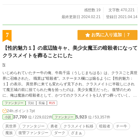
▲ ー マッタリいくので、タイトル回収は遅めです。 更新頻度が多忙の為遅れ
ております申し訳ございません。 必ず最後まで書き切りますのでよろしくお願
感想数 19
文字数 470,221
いします。 次世代ファンタジーカップ３４位でした、本当にありがとうござい
最終更新日 2024.02.21
登録日 2021.04.14
ます！！ 現在、だいたい週１更新。
7
お気に入り追加
7
【性的魅力１】の底辺陰キャ、美少女魔王の暗殺者になって
クラスメイトを葬ることにした
N
いじめられていたチー牛の俺、牛島千温（うしじまちはる）は、クラスごと異世
界に召喚された。 職業は"暗殺者"。ステータス欄には煽るように【性的魅力：
１】の表示。 異世界に来ても変わらず見下され、クラスメイトに半殺しにされ
て魔王城の前に捨てられた俺を拾ったのは、美少女魔王だった。 復讐のため
に、俺は魔族の暗殺者として、かつてのクラスメイトを1人ずつ葬っていく。 た
だし、この物語に「めでたしめでたし」は期待しないでほしい。 積み重ねた復
ファンタジー
完結
長編
R15
讐の果てに待っているのは、報いか、それとも――。 ------ 2日に1話更新になり
24h.ポイント
7pt
ます
37,700
5,923
位 / 229,022件
位 / 53,357件
小説
ファンタジー
異世界
ファンタジー
勇者
クラスメイト転移
暗殺者
チー牛
魔族
復讐ファンタジー
ダーク
ざまぁ