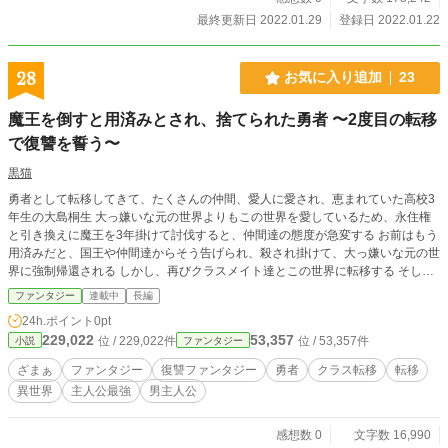
最終更新日 2022.01.29
登録日 2022.01.22
28
お気に入り追加
23
魔王を倒すと用済みとされ、捨てられた勇者 〜2度目の転移
で復讐を誓う〜
黒猫
勇者として転移してきて、たくさんの仲間、愛人に愛され、恵まれていた高校3
年生の大島桐生 大っ嫌いな元の世界よりもこの世界を愛しているため、永住権
と引き換えに魔王を3年掛けて討伐すると、仲間達の態度が急変する お前はもう
用済みだと、国王や仲間達からそう告げられ、殺され掛けて、大っ嫌いな元の世
界に強制帰還される しかし、再びクラスメイト達とこの世界に転移する そして
復讐を誓うーー
ファンタジー
連載中
長編
24h.ポイント
0pt
229,022
53,357
位 / 229,022件
位 / 53,357件
小説
ファンタジー
ざまぁ
ファンタジー
復讐ファンタジー
勇者
クラス転移
転移
異世界
主人公最強
男主人公
感想数 0
文字数 16,990