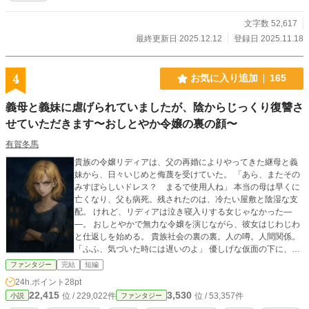
文字数 52,617
最終更新日 2025.12.12
登録日 2025.11.18
4
お気に入り追加
165
義母と義妹に虐げられていましたが、陰からじっくり復讐さ
せていただきます〜おしとやか令嬢の裏の顔〜
有賀冬馬
貴族の令嬢リディアは、父の再婚によりやってきた継母と義
妹から、日々いじめと侮蔑を受けていた。 「あら、またその
みすぼらしいドレス？ まるで使用人ね」 本当の母は早くに
亡くなり、父も病死。残されたのは、冷たい屋敷と陰湿な支
配。 けれど、リディアは泣き寝入りする女じゃなかった―
―。 おしとやかで無力な令嬢を演じながら、彼女はじわじわ
と仕返しを始める。 貴族社会の裏の裏。人の噂。人間関係。
「ふふ、気づいた時には遅いのよ」 優しげな仮面の下に、冷
たい微笑みを宿すリディアの復讐劇が今、始まる。 ざまぁ×
ファンタジー
完結
短編
恋愛×ファンタジーの三拍子で贈る、スカッと復讐劇！ 勧善
24h.ポイント
28pt
懲悪が好きな方、読後感すっきりしたい方にオススメです！
22,415
3,530
位 / 229,022件
位 / 53,357件
小説
ファンタジー