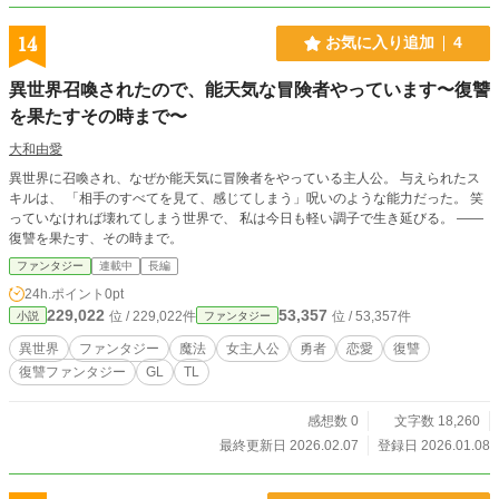
14
お気に入り追加
4
異世界召喚されたので、能天気な冒険者やっています〜復讐
を果たすその時まで〜
大和由愛
異世界に召喚され、なぜか能天気に冒険者をやっている主人公。 与えられたス
キルは、 「相手のすべてを見て、感じてしまう」呪いのような能力だった。 笑
っていなければ壊れてしまう世界で、 私は今日も軽い調子で生き延びる。 ——
復讐を果たす、その時まで。
ファンタジー
連載中
長編
24h.ポイント
0pt
229,022
53,357
位 / 229,022件
位 / 53,357件
小説
ファンタジー
異世界
ファンタジー
魔法
女主人公
勇者
恋愛
復讐
復讐ファンタジー
GL
TL
感想数 0
文字数 18,260
最終更新日 2026.02.07
登録日 2026.01.08