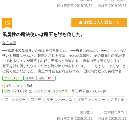
最終更新日 2019.03.31
登録日 2019.03.31
12
お気に入り追加
0
風属性の魔法使いは魔王を討ち倒した。
久方火雨
──風属性の魔法使いが魔王を討ち倒した。 ──勇者は死んだ。 ──ヒーラーも槍
使いも無惨に死んだ。 最弱とされる魔法、それが風属性。 その風属性の魔法使
いであるウィンが魔王を討伐し王都へと帰還する。 勇者の死は誰も悲しまず、
魔王を討ち倒したウィンだけが街で持て囃されていた。 ──しかし、そんなこと
は長く続かなかった。 魔王の脅威も忘れ去られる。 国の為に戦った英雄の名さ
えも。 平和ボケしたくそったれな世界。 功績を残したウィンさえもただの時の
ファンタジー
連載中
長編
R15
人。 国王はそんなことさえも忘れたらしい。 仲間を失ったウィンの精神的ダメ
24h.ポイント
0pt
ージは蓄積していった。 「なぁ勇者……俺達はどうして戦っていたんだろう
229,022
53,357
位 / 229,022件
位 / 53,357件
小説
ファンタジー
な」 ウィンは勇者の名前も顔も思い出せなくなった頃、ある咄嗟の閃きをす
る。 「こんなクソったれな世界ならいっそ壊してしまおうか」 ウィンの復讐が
ファンタジー
異世界
魔王
ハーレム
復讐ファンタジー
勇者召喚
始まる。 共に復讐を願う回復術師リィラと共に新魔王軍を設立する。 配下とし
て、封印されていた魔女7人を復活させ世界を蹂躙する計画を進めた。 ──なぁ
感想数 0
文字数 5,975
勇者。 ──お前はこんな世界を守りたかったのか？
最終更新日 2026.01.11
登録日 2026.01.11