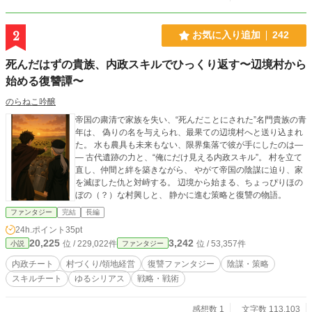
2
お気に入り追加
242
死んだはずの貴族、内政スキルでひっくり返す〜辺境村から
始める復讐譚〜
のらねこ吟醸
帝国の粛清で家族を失い、“死んだことにされた”名門貴族の青
年は、 偽りの名を与えられ、最果ての辺境村へと送り込まれ
た。 水も農具も未来もない、限界集落で彼が手にしたのは―
― 古代遺跡の力と、“俺にだけ見える内政スキル”。 村を立て
直し、仲間と絆を築きながら、 やがて帝国の陰謀に迫り、家
を滅ぼした仇と対峙する。 辺境から始まる、ちょっぴりほの
ぼの（？）な村興しと、 静かに進む策略と復讐の物語。
ファンタジー
完結
長編
24h.ポイント
35pt
20,225
3,242
位 / 229,022件
位 / 53,357件
小説
ファンタジー
内政チート
村づくり/領地経営
復讐ファンタジー
陰謀・策略
スキルチート
ゆるシリアス
戦略・戦術
感想数 1
文字数 113,103