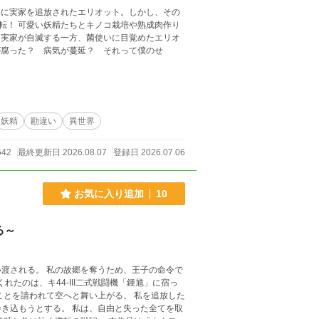
めに実家を追放されたエリオット。しかし、その
転！ 可愛い妖精たちとキノコ栽培や熟成肉作り
妖精
勘違い
異世界
542
最終更新日 2026.08.07
登録日 2026.07.06
お気に入り追加
10
る～
め、王子の命令で
われて空へと舞い上がる。 私を追放した
は、自由と失った全てを取