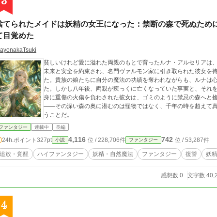
3
捨てられたメイドは妖精の女王になった：禁断の森で死ぬため
て目覚めた
ayonakaTsuki
貧しいけれど愛に溢れた両親のもとで育ったルナ・アルセリアは
未来と安全を約束され、名門ヴァルモン家に引き取られた彼女を
た。貴族の娘たちに自分の魔法の功績を奪われながらも、ルナは
た。しかし八年後、両親が疾っくに亡くなっていた事実と、それ
身に重傷の火傷を負わされた彼女は、ゴミのように禁忌の森へと
――その深い森の奥に潜むのは怪物ではなく、千年の時を超えて
うことだ。
ファンタジー
連載中
長編
4,116
742
24h.ポイント
327pt
位 / 228,706件
位 / 53,287件
小説
ファンタジー
追放・覚醒
ハイファンタジー
妖精・自然魔法
ファンタジー
復讐
妖
感想数 0
文字数 40,
4