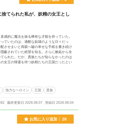
に捨てられた私が、妖精の女王とし
、直感的に魔法を操る稀有な才能を持っていた。
待っていたのは、過酷な奴隷のような日々だっ
心配させまいと両親へ嘘の幸せな手紙を書き続け
を隠蔽されていた絶望を知る。さらに嫉妬から全
捨てられた。だが、貴族たちが知らなかったのは
真の女王の帰還を待つ妖精たちの王国だったとい
精
強力なヘロイン
王国
貴族
282
最終更新日 2026.08.07
登録日 2026.08.04
お気に入り追加
28