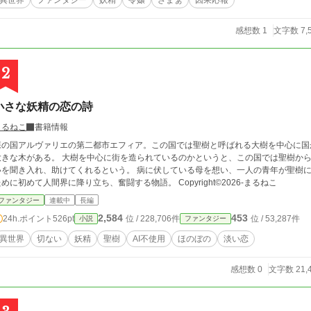
異世界
ファンタジー
妖精
令嬢
ざまぁ
因果応報
感想数 1
文字数 7,
2
小さな妖精の恋の詩
まるねこ
書籍情報
森の国アルヴァリエの第二都市エフィア。この国では聖樹と呼ばれる大樹を中心に国
る。 大樹を中心に街を造られているのかというと、この国では聖樹から妖精が生まれ、妖精が聖樹の代わりに人々の願
聞き入れ、助けてくれるという。 病に伏している母を想い、一人の青年が聖樹に祈りを捧げた。 妖精マノノは彼の願いを叶える
ために初めて人間界に降り立ち、奮闘する物語。 Copyright©︎2026-まるねこ
ファンタジー
連載中
長編
2,584
453
24h.ポイント
526pt
位 / 228,706件
位 / 53,287件
小説
ファンタジー
異世界
切ない
妖精
聖樹
AI不使用
ほのぼの
淡い恋
感想数 0
文字数 21,