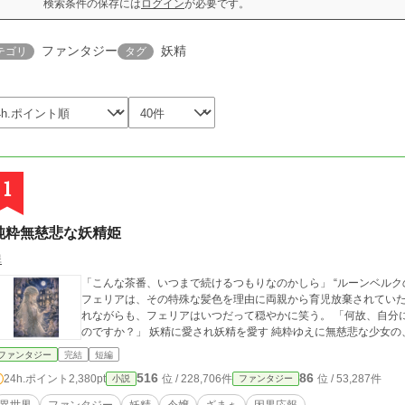
検索条件の保存には
ログイン
が必要です。
ファンタジー
妖精
テゴリ
タグ
1
純粋無慈悲な妖精姫
翠
「こんな茶番、いつまで続けるつもりなのかしら」 “ルーンベルクの妖精姫”と呼ばれるルーンベルク公爵家長女・
フェリアは、その特殊な髪色を理由に両親から育児放棄されていた過去を持つ。 悪意と嘲笑
れながらも、フェリアはいつだって穏やかに笑う。 「何故、自分に悪意を持つ相手に慈悲を向けなければならない
のですか？」 妖精に愛され妖精を愛す 純粋ゆえに無慈悲な少
ファンタジー
完結
短編
516
86
24h.ポイント
2,380pt
位 / 228,706件
位 / 53,287件
小説
ファンタジー