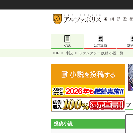
小説
公式漫画
投
TOP
>
小説
>
ファンタジー 妖精 小説一覧
フ
投稿小説