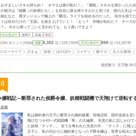
「おぞましいスキル持ちめ！ オマエは家の恥だ！」 『腐敗』スキルを授かったた
真の能力は『細菌（の妖精たち）』を自在に操る神スキルだと気づき、彼の人生は一
励むなど、廃ダンジョンで極上の『菌活』ライフを始めるのだった。 自分を捨てた実家が自滅する一方、菌使いに目覚めたエリオ
は自分だけの『王国』を築き上げていく！ 「えっ？ 作物が枯れた？ チーズが腐った？ 病気が蔓延？ それって僕のせ
い？」 今さら帰ってこいと言われても、もう遅いですよ？
ファンタジー
連載中
長編
R15
5,352
999
24h.ポイント
249pt
位 / 228,706件
位 / 53,287件
小説
ファンタジー
スローライフ
ざまぁ
追放
ほのぼの
コメディ
飯テロ
主人公最強
感想数 0
文字数 89,
6
令嬢戦記～断罪された侯爵令嬢、妖精戦闘機で天翔けて逆転す
奏楽雅
私は婚約者の王子に断罪され婚約破棄、領地没収、国外追放を言い渡される。 私の故郷を奪うた
飛び立つキ43一式戦闘機「隼」の大編隊。 失意の私に話しかけてくれたのは、キ44-III二式戦闘機「鍾馗」に宿っ
た妖精「ティテ」。 全てを奪われた失意の中、「ティテ」に飛ぶことを請
王子と、私の代わりに婚約者となった子爵令嬢は、世界を戦火に巻き込もうとする。 私