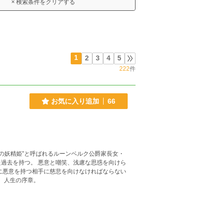
× 検索条件をクリアする
1
2
3
4
5
222
件
お気に入り追加
66
、浅慮な思惑を向けら
女の、人生の序章。