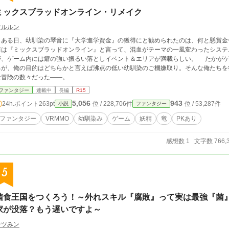
ミックスブラッドオンライン・リメイク
マルルン
ある日、幼馴染の琴音に『大学進学資金』の獲得にと勧められたのは、何と懸賞金付
前は『ミックスブラッドオンライン』と言って、混血がテーマの一風変わったシステ
が、ゲーム内には癖の強い振るい落としイベント＆エリアが満載らしい。 たかがゲ
るが、俺の目的はどちらかと言えば沸点の低い幼馴染のご機嫌取り。そんな俺たちを
な冒険の数々だった――。
ファンタジー
連載中
長編
R15
5,056
943
24h.ポイント
263pt
位 / 228,706件
位 / 53,287件
小説
ファンタジー
ファンタジー
VRMMO
幼馴染み
ゲーム
妖精
竜
PKあり
感想数 1
文字数 766,
5
菌食王国をつくろう！～外れスキル『腐敗』って実は最強『菌
家が没落？もう遅いですよ～
テツみン