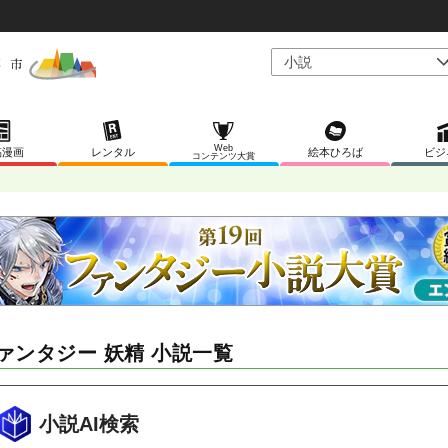
Web
稿漫画
レンタル
絵本ひろば
ビジ
コンテンツ大賞
ァンタジー 妖精 小説一覧
小説AI検索