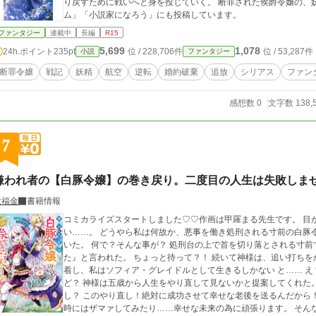
り戻すために戦いへと身を投じていく。 断罪された侯爵令嬢の、妖精と共に紡ぐ逆転の戦記。 本作品は「カクヨ
ム」「小説家になろう」にも投稿しています。
ファンタジー
連載中
長編
R15
5,699
1,078
24h.ポイント
235pt
位 / 228,706件
位 / 53,287件
小説
ファンタジー
断罪令嬢
戦記
妖精
航空
逆転
婚約破棄
追放
シリアス
ファン
感想数 0
文字数 138,
7
嫌われ者の【白豚令嬢】の巻き戻り。二度目の人生は失敗しま
大福金
書籍情報
コミカライズスタートしました♡♡作画は甲羅まる先生です。 目が覚めると私は牢屋で寝ていた。意味が分からな
い……。 どうやら私は何故か、悪事を働き処刑される寸前の白豚令嬢【ソフィア・グレイドル】に生まれ変わって
いた。 何で？そんな事が？ 処刑台の上で首を切り落とされる寸前で神様がいきなり現れ、『魂を入れる体を間違え
た』と言われた。 ちょっと待って？！ 続いて神様は、追い打ちをかける様に絶望的な言葉を言った。 魂が体に定
着し、私はソフィア・グレイドルとして生きるしかない と…… え？ この先は首を切り落とされ死ぬだけですけ
ど？ 神様は五歳から人生をやり直して見ないかと提案してくれた。 お詫びとして色々なチート能力も付けてくれた
し？ このやり直し！絶対に成功させて幸せな老後を送るんだから！ ソフィアに待ち受ける数々のフラグをへし
時にはザマァしてみたり……幸せな未来の為に頑張ります。 そんな新たなソフィアが皆から知らない内に愛されて