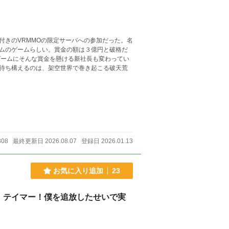
きのVRMMOの限定サーバへの参加だった。名
ムのゲームらしい。賞金の額は３億円と破格だ
ームにそんな賞金を懸ける新社長も変わってい
待ち構えるのは、架空世界で巻き起こる破天荒
308
最終更新日 2026.08.07
登録日 2026.01.13
お気に入り追加
23
』テイマー！僕を追放したせいで実