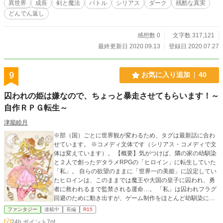
異世界
成長
剣と魔法
バトル
シリアス
ダーク
残酷な真実
どんでん返し
感想数 0
文字数 317,121
最終更新日 2020.09.13
登録日 2020.07.27
9
お気に入り追加
40
囚われの姫は嫌なので、ちょっと暴走させてもらいます！～
自作ＲＰＧ転生～
津籠睦月
※部（国）ごとに世界観が変わるため、タグは最新話に合わ
せています。 ※コメディ文体です（シリアス・コメディで文
体は変えています）。 【概要】気がつけば、隣の家の幼馴染
と２人で創ったデタラメRPGの「ヒロイン」に転生していた
「私」。 自らの欲望のままに「世界一の美姫」に設定してい
たヒロインは、このままでは魔王や大国の皇子に囚われ、勇
者に救われるまで監禁される運命…。 「私」は囚われフラグ
回避のために動き出すが、ゲーム制作をほとんど幼馴染に丸
投げしていたせいで、肝心のシナリオが「うろ覚え」…。 そ
ファンタジー
連載中
長編
R15
れでも、時にアイテムやスキルを「やりくり」し、時に暴走
24h.ポイント
7pt