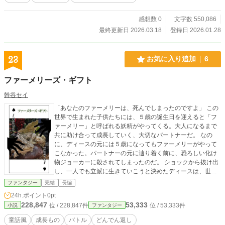
真相を、明らかにするために。 そして一族が集まったいわくつきの館で、再び
惨劇の幕が上がるのだった。 死のゲームを仕掛ける復讐者『女王の亡霊』の正
感想数 0
文字数 550,086
体とは？ 一族とは無関係を公言するコーキは、障害物（人）を排除しながら、
最終更新日 2026.03.18
登録日 2026.01.28
外部と切り離された館からの生還を目指して暗躍する。 ※主人公は時折脳内で
毒を吐きますが、あくまで偏見に基づく個人的な考察であり、間違った思い込み
である場合もございます。
23
お気に入り追加
6
ファーメリーズ・ギフト
幹谷セイ
「あなたのファーメリーは、死んでしまったのですよ」 この
世界で生まれた子供たちには、５歳の誕生日を迎えると「フ
ァーメリー」と呼ばれる妖精がやってくる。大人になるまで
共に助け合って成長していく、大切なパートナーだ。 なの
に、ディースの元には５歳になってもファーメリーがやって
こなかった。パートナーの元に辿り着く前に、恐ろしい化け
物ジョーカーに殺されてしまったのだ。 ショックから抜け出
し、一人でも立派に生きていこうと決めたディースは、世界
の治安を守る部隊「ギフト」に入団する決意を固める。 最初
ファンタジー
完結
長編
の仕事は、行方不明になった隣村の娘探し。しかし、森で見
24h.ポイント
0pt
つけたその少女は、記憶を失っていて……。
228,847
53,333
位 / 228,847件
位 / 53,333件
小説
ファンタジー
童話風
成長もの
バトル
どんでん返し