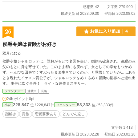
感想数 42
文字数 279,900
最終更新日 2023.09.30
登録日 2023.08.02
26
お気に入り追加
4
侯爵令嬢は冒険がお好き
双月ねむる
侯爵令嬢シャルロッテは、誤解がもとで名誉を失い、婚約も破棄され、遠縁の叔
父のもとに身を寄せていた。このまま都にも戻れず、女としての幸せもつかめ
ず、へんぴな田舎でくすぶったまま生きていくのか、と覚悟していたが……ある
とき現れたイケメン貴公子が、シャルロッテをめくるめく冒険の世界へと連れ出
す。 事件に次ぐ事件！ ライトな連作ミステリー。
ファンタジー
連載中
長編
24h.ポイント
0pt
228,847
53,333
位 / 228,847件
位 / 53,333件
小説
ファンタジー
謎解き
貴族
恋愛要素あり
どんでん返し
文字数 1,413
最終更新日 2023.02.28
登録日 2023.02.28