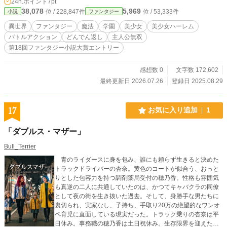
24h.ポイント
7pt
ら、クラスまるごと徴兵されてしまった。 魔王軍が、王都
38,078
5,969
位 / 228,847件
位 / 53,333件
小説
ファンタジー
まで迫ったからだ。 同じクラスは、女生徒ばかり。 毒薔
薇姫、毒蛇姫、サソリ姫など、毒はあるけど魔法はからっき
異世界
ファンタジー
魔法
学園
美少女
美少女ハーレム
しの美少女ばかり。 ベテラン騎士も兵士たちも、あっとい
バトルアクション
どんでん返し
主人公無双
う間にアース・ドラゴンに喰われてしまった。 しかたがな
第18回ファンタジー小説大賞エントリー
い。ぼくが戦うか。 ＜第2章の主な内容＞ 救援要請が来
た。南城壁を守る氷姫から。彼女は、王立魔法学園北校が誇
る三大魔法剣姫の一人。氷結魔法剣を持つ魔法姫騎士だ。
感想数 0
文字数 172,602
さっそく救援に行くと、氷姫たち守備隊は、アース・ドラゴ
最終更新日 2026.07.26
登録日 2025.08.29
ンの大軍に包囲され、絶体絶命の窮地だった。 どう救出す
る？ ＜第3章の主な内容＞ 南城壁第十六砦の屋上では、
三大魔法剣姫が、そろい踏みをしていた。氷結魔法剣の使い
17
お気に入り追加
1
手、氷姫。火炎魔法剣の炎姫。それに、雷鳴魔法剣の雷姫
だ。 そこへ、魔王の娘にして、王都侵攻魔王軍の総司令
「ダブルス・マザー」
官、炎龍王女がやって来た。三名の女魔族を率いて。交渉の
ためだ。だが、炎龍王女の要求内容は、常軌を逸していた。
Bull_Terrier
交渉は、すぐに決裂。三大魔法剣姫と魔王の娘との激しい
バトルが勃発する。 驚異的な再生能力を誇る女魔族たち
青のライダースに身を包み、誰にも頼らず生きると決めた
に、三大魔法剣姫は苦戦するが…… ＜第4章の主な内容＞
トラックドライバーの杏奈。黄色のコートが似合う、おっと
リリーシア王女が、魔王軍に拉致された。 明日の夜明け
りとした包容力を持つ調剤薬局受付の穂乃香。性格も雰囲気
までに王女を奪還しなければ、王都平民区の十万人の命が失
も真逆の二人に共通していたのは、かつてキャバクラの同僚
われる。 なぜなら、兵力の減少に苦しむ王国騎士団は、王
として夜の街を生き抜いた過去。そして、身勝手な男たちに
都外壁の放棄と、内壁への撤退を主張していた。それを拒否
裏切られ、実家なし、子持ち、手取り20万の絶望的なワンオ
し、外壁での徹底抗戦を主張していたのが、臨時副司令官の
ペ育児に直面している現実だった。トラック乗りの杏奈は平
リリーシア王女だったからだ。 三大魔法剣姫たちとぼく
日休み。事務職の穂乃香は土日祝休み。生存限界を迎えた二