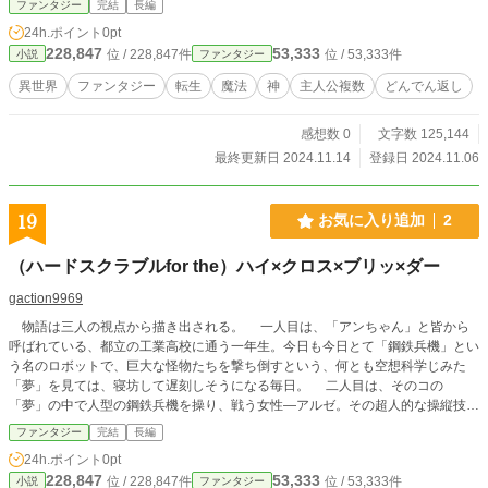
ファンタジー
完結
長編
こで判明したのは王国をひっくり返す様な思惑だった。そして魔女や、賢者が現
24h.ポイント
0pt
れる戦いに巻き込まれる中で、アシナメは自分の罪と向き合う事となる。 第二
228,847
53,333
位 / 228,847件
位 / 53,333件
小説
ファンタジー
章 野球部の朝練中、日本から英雄として召喚されたマコトは、同じく召喚され
たアキヒロ(勇者)と、ナオ(聖女)と共に、王国の魔法社会を支える『魔法源泉』
異世界
ファンタジー
転生
魔法
神
主人公複数
どんでん返し
を守る戦いに巻き込まれる。ステータス測定、武器の獲得を経て、特訓中に女兵
士ヨヨアと自分の葛藤を重ねながら成長し、戦地に向かう。そこで待ち受けてい
感想数 0
文字数 125,144
たのは既に召喚されているはずの（勇者）だった。マコトは、自分の中の葛藤に
悩みながら、そのバトンを次へと渡すべく、勇者との死闘に身を投じる。 第三
最終更新日 2024.11.14
登録日 2024.11.06
章 勇者として転移するも、無能力だったアキヒロは、命を狙われ森林へ逃げ込
み、触れた者を殺す呪いがかけられた、不死の魔女を助ける。アキヒロには呪い
が効かない事で打ち解けた2人は、傷が治るまでの共同生活を始める。性愛に滾
19
お気に入り追加
2
るアキヒロと、満更でもない魔女。そこに暗殺者が現れ、魔女が敵だと知るアキ
ヒロ。更に魔女の狙うアンデットが現れ、アキヒロは彼女と永遠に生きる覚悟を
（ハードスクラブルfor the）ハイ×クロス×ブリッ×ダー
決める。 第四章 ウドド運行列車は、王国の結界を強化する燃料を乗せて運行を
再開する。しかし、それ自体が敵側の罠であった。迫り来る魔勇者率いる敵の勢
gaction9969
力、立ち向かう真空の賢者キャリバン。立ち上がる新たな英雄と、姿を消した聖
物語は三人の視点から描き出される。 一人目は、「アンちゃん」と皆から
女の思惑。駆けつけた勇者アキヒロと、魔女。そして復活する虚神ゲルドパン。
呼ばれている、都立の工業高校に通う一年生。今日も今日とて「鋼鉄兵機」とい
聖女の隠していた秘密が明かされ、過去から今に続く、人の意思を神にぶつけ
う名のロボットで、巨大な怪物たちを撃ち倒すという、何とも空想科学じみた
る。最後、英雄を託された少女と、魔勇者、その一騎打ちの決着をもって物語は
「夢」を見ては、寝坊して遅刻しそうになる毎日。 二人目は、そのコの
終わる。 エピローグ ウドド運行列車にまつわる授業を終えた教師は、自宅へ帰
「夢」の中で人型の鋼鉄兵機を操り、戦う女性―アルゼ。その超人的な操縦技術
り、そこに待つ自分の家族たちとの生活を噛み締め、いつかの記憶に想いを馳せ
によって次々と敵を屠っていくその姿に、少女はいつしかのめり込んでいく。
る。
ファンタジー
完結
長編
三人目は、直近の記憶を失い地底をさまよう謎の人物―「ヤクモ ミノル」。
24h.ポイント
0pt
まったくもって全てが不明状態のまま、閉じ込められた「洞穴」の中を何とか脱
228,847
53,333
位 / 228,847件
位 / 53,333件
小説
ファンタジー
出へ向けて四苦八苦するのであった…… 三つの視点がひとつに重なり合う