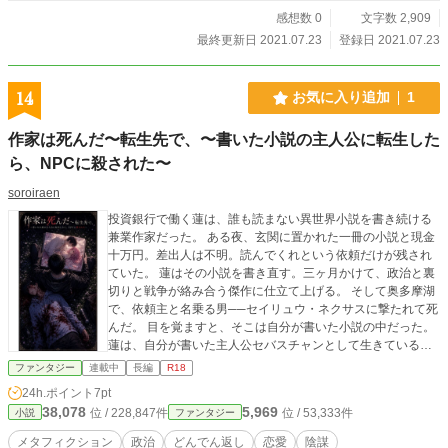
感想数 0
文字数 2,909
最終更新日 2021.07.23
登録日 2021.07.23
14
お気に入り追加
1
作家は死んだ〜転生先で、〜書いた小説の主人公に転生した
ら、NPCに殺された〜
soroiraen
投資銀行で働く蓮は、誰も読まない異世界小説を書き続ける
兼業作家だった。 ある夜、玄関に置かれた一冊の小説と現金
十万円。差出人は不明。読んでくれという依頼だけが残され
ていた。 蓮はその小説を書き直す。三ヶ月かけて、政治と裏
切りと戦争が絡み合う傑作に仕立て上げる。 そして奥多摩湖
で、依頼主と名乗る男──セイリュウ・ネクサスに撃たれて死
んだ。 目を覚ますと、そこは自分が書いた小説の中だった。
蓮は、自分が書いた主人公セバスチャンとして生きている。
物語の展開を、すべて知っている。誰が裏切るか。誰が死ぬ
ファンタジー
連載中
長編
R18
か。何が起きるか。 それでも、何も変えられない。 変えよう
24h.ポイント
7pt
とするたびに、体が拒否する。血を吐き、世界が巻き戻る。
38,078
5,969
位 / 228,847件
位 / 53,333件
小説
ファンタジー
そして気づいてしまう──小説の中に、自分が書いていない展
開が増えていることに。 ドラゴン。人を喰う帝国。あの男
メタフィクション
政治
どんでん返し
恋愛
陰謀