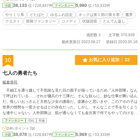
しつつ、「私」はフラグを回避していく。 【主な登場人物】
38,133
5,980
位 / 228,847件
位 / 53,333件
小説
ファンタジー
✨アリーシャ・シェリーローズ…「私」の転生後の姿。中立
国の王女。兄王子や両親から過保護に溺愛されている「籠の
やりくり系
どたばた
ゆるふわ設定
ネックは第１部の第６章
魔界
鳥」。 ✨レドウィンド・ノーマン…後の勇者。父のような英
クエスト
冒険ファンタジー
コメディ
伏線回収
どんでん返し
雄を目指して修業中。 ✨？？？…アリーシャ姫のお目付け役
の少年。 ✨アシュブラッド・プルガトリオ…王位を継いだば
かりの新米魔王。妃となる女性を探している。 ✨クリスティ
感想数 3
文字数 370,939
アーノ・アイントラハト…大帝国ガルトブルグの皇子。家庭
最終更新日 2023.08.27
登録日 2020.05.18
環境からヤンデレに育ってしまった。 ✨ブラウルート・キン
グフィッシャー…機巧帝国メトロポラリス第一王子。メカい
じりが得意なS級マイスター。 ✨グウェンドリーン・ルゥナ
10
お気に入り追加
22
リエナ…聖王国クレッセントノヴァの聖王女だが、実は…。
・コメディ中心（ぐだぐだコメディー）です。 ・文章もコメ
七人の勇者たち
ディ仕様ですが、伏線回収も一部コメディ仕様です。 ・乙女
ゲーム系というよりＲＰＧ系ですが、微妙に逆ハーレム風で
板倉恭司
す（１部につき１人攻略のゆっくりペースです）。 ・一部視
不細工を通り越して不気味な見た目の面子が揃っているため『人外部隊』なん
点（主人公）が変わる章があります。 ・第１部の伏線が第２
て呼ばれている……それが傭兵の十三隊だ。そんな奴らに、妙な仕事が舞い込ん
部以降で回収されたりすることもありますので、読み飛ばし
だ。怪しいおっさんと天然な少女の護衛だ。楽勝かと思いきや、このアホの子は
にご注意ください。 ・当方は創作活動にAIによる自動生成技
世界の情勢を一変させるほどの存在だった。しかし、そんなことで手を引くよう
術を一切使用しておりません。作品はもちろん、表紙絵も作
な連中じゃない。人外部隊は、筋が通らなくても金次第で何でもやってのける命
者自身の手によるものです。そのため、お見苦しい部分もあ
知らずだ。不可能を可能にゃ出来ないけど、巨大な国家が相手でも引かない特攻
るかと思いますが、ご容赦ください。 (背景装飾に利用してい
ファンタジー
完結
長編
野郎たちさ。
る素材は、近況ボードに詳細を記載してあります。)
24h.ポイント
7pt
38,078
5,969
位 / 228,847件
位 / 53,333件
小説
ファンタジー