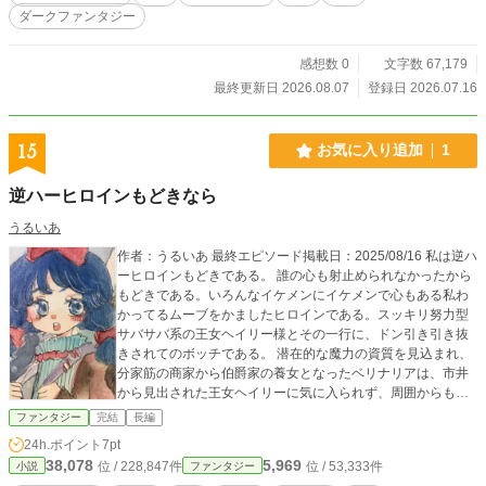
が、まだこの物語に干渉している。 自分が書いた世界で、自
ダークファンタジー
分の知らない物語が進んでいく。 作家は、もう死んでいる。
それでも、物語は続く。
感想数 0
文字数 67,179
最終更新日 2026.08.07
登録日 2026.07.16
15
お気に入り追加
1
逆ハーヒロインもどきなら
うるいあ
作者：うるいあ 最終エピソード掲載日：2025/08/16 私は逆ハ
ーヒロインもどきである。 誰の心も射止められなかったから
もどきである。いろんなイケメンにイケメンで心もある私わ
かってるムーブをかましたヒロインである。スッキリ努力型
サバサバ系の王女ヘイリー様とその一行に、ドン引き引き抜
きされてのボッチである。 潜在的な魔力の資質を見込まれ、
分家筋の商家から伯爵家の養女となったベリナリアは、市井
から見出された王女ヘイリーに気に入られず、周囲からも愛
想を尽かされてしまう。ついに強い魔力の秘密を暴かれ、唯
ファンタジー
完結
長編
一の支えだった従魔も奪われ……ようとした、その時に、転
24h.ポイント
7pt
生を思い出し。ーー逆ハーヒロインもどきを自覚した先にあ
38,078
5,969
位 / 228,847件
位 / 53,333件
小説
ファンタジー
るものとは。 ※小説家になろうと重複投稿です。