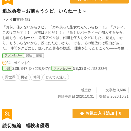
追放勇者～お前もうクビ、いらねーよ～
さとう
書籍情報
「お前、使えないからクビ」 「力を失った聖女なんていらねーよ」 「ジジィ、
この役立たず！！ お前はクビだ！！」 「新しいパーティーが加入するから、
お前もういらねーや」 勇者アベルは、仲間を何人もクビにした。 使えないか
ら、もういらないから、役にたたないから。 でも、その追放には理由があっ
た。 仲間をクビにし、嫌われた勇者の物語。 理由を知ったところで───今更も
う遅い。
ファンタジー
完結
短編
24h.ポイント
0pt
228,847
53,333
位 / 228,847件
位 / 53,333件
小説
ファンタジー
異世界
勇者
仲間
どんでん返し
感想数 1
文字数 3,606
最終更新日 2020.10.31
登録日 2020.10.31
31
お気に入り追加
0
読切短編 経験者優遇