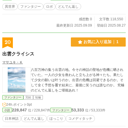
時、世界は二反転三反転していく――
異世界
ファンタジー
ロボ
どんでん返し
感想数 0
文字数 118,550
最終更新日 2025.09.09
登録日 2025.08.27
20
お気に入り追加
1
出雲クライシス
マサユキ・Ｋ
八百万神の集う出雲の地。今その神話の聖地が危機に晒され
ていた。一人の少女を救わんと立ち上がる神々たち。果たし
て少女の願いは叶うのか。出雲の危機は回避できるのか。そ
して全く予想を覆す結末に、最後に笑うのは誰なのか。 究極
のどんでん返しをご堪能あれ！
ファンタジー
完結
短編
24h.ポイント
0pt
228,847
53,333
位 / 228,847件
位 / 53,333件
小説
ファンタジー
日本神話
どんでん返し
ほっこり
コメディタッチ