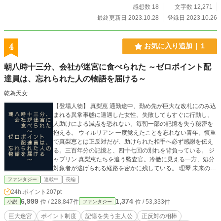
感想数 18
文字数 12,271
最終更新日 2023.10.28
登録日 2023.10.26
4
お気に入り追加
1
朝八時十三分、会社が迷宮に食べられた ～ゼロポイント配
達員は、忘れられた人の物語を届ける～
乾為天女
【登場人物】 真梨恵 通勤途中、勤め先が巨大な改札にのみ込
まれる異常事態に遭遇した女性。失敗してもすぐに行動し、
人助けによる減点を恐れない。毎朝一部の記憶を失う秘密を
抱える。 ウィルリアン 一度覚えたことを忘れない青年。慎重
で真梨恵とは正反対だが、助けられた相手へ必ず感謝を伝え
る。三百年分の記憶と、四十七回の別れを背負っている。 ジ
ャプリン 真梨恵たちを追う監査官。冷徹に見える一方、処分
対象者が逃げられる経路を密かに残している。 理琴 未来の経
路を記した頁を売る、狡猾な取引人。利益を重視するが、見
ファンタジー
連載中
長編
えない誰かへ犠牲を押しつける仕組みには反発する。 沙弥 人
24h.ポイント
207pt
の助けを受け入れ、失敗から学び続ける女性。複雑な規則や
6,999
1,374
位 / 228,847件
位 / 53,333件
小説
ファンタジー
記録を読み解き、仲間の選択を支える。 アレクサンダー 巨大
地下都市カルネの設計に関わった男。三百年前の判断によっ
巨大迷宮
ポイント制度
記憶を失う主人公
正反対の相棒