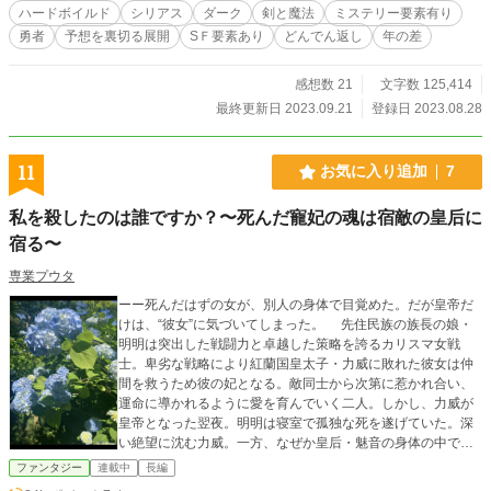
ハードボイルド
シリアス
ダーク
剣と魔法
ミステリー要素有り
勇者
予想を裏切る展開
SＦ要素あり
どんでん返し
年の差
感想数 21
文字数 125,414
最終更新日 2023.09.21
登録日 2023.08.28
11
お気に入り追加
7
私を殺したのは誰ですか？〜死んだ寵妃の魂は宿敵の皇后に
宿る〜
専業プウタ
ーー死んだはずの女が、別人の身体で目覚めた。だが皇帝だ
けは、“彼女”に気づいてしまった。 先住民族の族長の娘・
明明は突出した戦闘力と卓越した策略を誇るカリスマ女戦
士。卑劣な戦略により紅蘭国皇太子・力威に敗れた彼女は仲
間を救うため彼の妃となる。敵同士から次第に惹かれ合い、
運命に導かれるように愛を育んでいく二人。しかし、力威が
皇帝となった翌夜。明明は寝室で孤独な死を遂げていた。深
い絶望に沈む力威。一方、なぜか皇后・魅音の身体の中で目
覚める明明の魂。自分の死体には魅音の魂が宿っていると思
ファンタジー
連載中
長編
った明明は、身体を返すため奔走し始める。力威に冷たく突