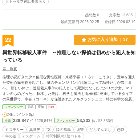
クトゥルフ神話要素あり
感想数 0
文字数 12,685
最終更新日 2026.02.25
登録日 2026.02.19
22
お気に入り追加
17
異世界転移殺人事件 ～推理しない探偵は初めから犯人を知
っている
寿 利真
推理小説好きの少々偏屈な男性医師・来栖幸喜（くるす こうき）。定年を迎え
た翌朝心臓発作を起こし、謎のチェンジリング現象によって精神だけが異世界
へ。 新しい体は、連続殺人事件の犯人として死刑になったばかりの少女、マリ
オンのものだった。 転移した先は、科学も魔法も両極端に発達しているタイプ
の異世界で、幸喜（コーキ）が保護されたアルグランジュは、特に科学の発展し
た近未来民主国家だった。 知識チートの余地はなかったものの、マリオンの義
ファンタジー
完結
長編
R15
弟アルフォンス（エリート警察官）と同居しながら、趣味の推理小説をライフワ
24h.ポイント
0pt
ークにして気ままに生活の基盤を築いていく。 そこにもたらされた不穏な招待
228,847
53,333
位 / 228,847件
位 / 53,333件
小説
ファンタジー
状。 マリオンは、【チェンジリングの王】と呼ばれる伝説的な人物の、莫大な
遺産を相続する権利を持つ候補者の一人であった。体とともに権利も引き継いだ
ミステリー
異世界
TS
陸の孤島
復讐
どんでん返し
恋愛
コーキは、十五年ぶりに開かれる一族の遺産相続人選定会に、アルフォンスとと
年の差
デスゲーム
時間制限×頭脳バトル
もに乗り込んでいく。マリオンが犯人とされた十五年前の選定会での殺人事件の