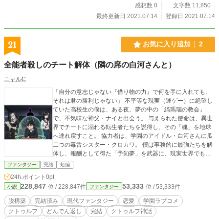
感想数 0
文字数 11,850
最終更新日 2021.07.14
登録日 2021.07.14
21
お気に入り追加
2
全能者殺しのチート解体（隣の席の白河さんと）
ニャルC
「自分の意志じゃない『借り物の力』で何を手に入れても、
それは君の勝利じゃない」 不平等な現実（運ゲー）に絶望し
ていた高校生の僕は、ある夜、夢の中の「縞瑪瑙の教会」
で、不気味な神父・ナイと出会う。 与えられた使命は、異世
界でチートに溺れる転生者たちを説得し、その「魂」を地球
へ連れ戻すこと。 協力者は、学園のアイドル・白河さんに瓜
二つの毒舌シスター・クロカワ。 僕は事務的に最強たちを解
体し、報酬として得た「予知夢」を武器に、現実世界でも
「完璧な日常」を手に入れ始める。 神の嘘を暴き、屁理屈
ファンタジー
完結
短編
（パラドックス）で全能者を追い詰める、知略の果ての逆転
24h.ポイント
0pt
劇。 図書室で僕を待っていたのは、夢よりも残酷で、愛おし
228,847
53,333
位 / 228,847件
位 / 53,333件
小説
ファンタジー
い「現実」のどんでん返しだった。 能力バトルの皮を被っ
た、知的逆転ラブコメ。 ――全能殺しのチート解体（隣の席
脱構築
完結済み
現代ファンタジー
恋愛
学園ラブコメ
の白河さんと）
クトゥルフ
どんでん返し
完結
クトゥルフ神話