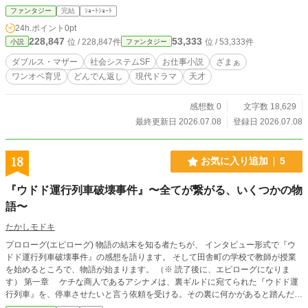
は、王女を救出するため、深夜、魔王軍の野営陣地に侵入す
人が行き着いたのは、お互いの休みを1分単位で等価交換し、
ファンタジー
完結
ｼｮｰﾄｼｮｰﾄ
るが…… ＜第5章の主な内容＞ 魔王軍が、総攻撃をしてき
二人の子供を二人で育てるワンオペ育児・完全互換システム
24h.ポイント
0pt
た。アース・ドラゴンの数は、三千五百匹を超える。はたし
だった。 夜の街で培った強さと、昼の仕事を掛け合わせた
228,847
53,333
位 / 228,847件
位 / 53,333件
小説
ファンタジー
てぼくたちは、今日を生きのびることができるのか。 表紙イ
完璧な時間ハック。二人で一人の最強のダブルス・マザーと
ラスト：柴山みくり
なった彼女たちは、世間の偏見や理不尽な元夫、身勝手な義
ダブルス・マザー
社会システムSF
お仕事小説
ざまぁ
母を次々と論破し、過酷な格差社会を鮮やかに駆け上がって
ワンオペ育児
どんでん返し
現代ドラマ
天才
いく。しかし、ある日突然起きた「凄惨な事故」が、合理的
に構築したシステムを根底から揺るがす。迫られた極限の選
択。脳裏をよぎる「我が子しか愛せない」という母親の本
感想数 0
文字数 18,629
能。システムは血の通った絆を超えられるか？孤独な夜を生
最終更新日 2026.07.08
登録日 2026.07.08
き抜いた二人が贈る、予測不能なガールズ・バディSF。
18
お気に入り追加
5
『ウドド運行列車破壊事件』〜全てが繋がる、いくつかの物
語〜
たかしモドキ
プロローグ(エピローグ) 物語の結末を知る者たちが、 インタビュー形式で『ウ
ドド運行列車破壊事件』の感想を語ります。 そして田舎町の学校で教師が授業
を始めるところで、物語が始まります。 （※ 読了後に、エピローグになりま
す） 第一章 ケチな商人であるアシナメは、裏ギルドに宛てられた『ウドド運
行列車』を、停車させたいと言う依頼を受ける。その裏に何かがあると踏んだア
シナメは、同じ依頼を受けた大男ネモと2人で、依頼の裏にある目的を探る。そ