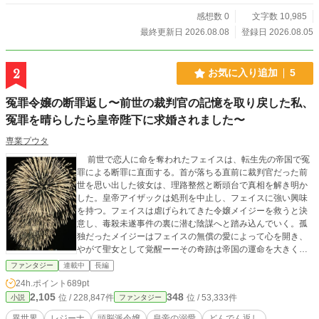
レオニスは言葉を失う。 悪女として処刑された有能な王女
と、民の拍手を選んでしまった弟王の、逆転と後悔、そして
感想数 0
文字数 10,985
再生の物語。
最終更新日 2026.08.08
登録日 2026.08.05
2
お気に入り追加
5
冤罪令嬢の断罪返し〜前世の裁判官の記憶を取り戻した私、
冤罪を晴らしたら皇帝陛下に求婚されました〜
専業プウタ
前世で恋人に命を奪われたフェイスは、転生先の帝国で冤
罪による断罪に直面する。首が落ちる直前に裁判官だった前
世を思い出した彼女は、理路整然と断頭台で真相を解き明か
した。皇帝アイザックは処刑を中止し、フェイスに強い興味
を持つ。フェイスは虐げられてきた令嬢メイジーを救うと決
意し、毒殺未遂事件の裏に潜む陰謀へと踏み込んでいく。孤
独だったメイジーはフェイスの無償の愛によって心を開き、
やがて聖女として覚醒ーーその奇跡は帝国の運命を大きく揺
るがし始める。 同じ頃、皇帝アイザックは聡明で屈しない
ファンタジー
連載中
長編
フェイスに強く惹かれ、次第に独占欲にも似た激しい愛情を
24h.ポイント
689pt
向けるようになる。逃げたいのに惹かれてしまうーー恐怖
2,105
348
位 / 228,847件
位 / 53,333件
小説
ファンタジー
と、ときめきの狭間で揺れるフェイスに彼はついに逃げ場を
塞ぐよう結婚を迫る。抗えない権力と真っ直ぐすぎる想いに
異世界
レジーナ
頭脳派令嬢
皇帝の溺愛
どんでん返し