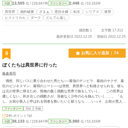
13,505
2,448
位 / 228,847件
位 / 53,333件
小説
ファンタジー
リゼルダは、心配そうに自分の顔を覗き込む執事にトラヴィ
スと連絡が取れなくなってしまったことを伝える。すると、
異世界
婚約破棄
ざまぁ
悪役令嬢
転生
シリアス
復讐
執事は首を傾げた。 そして、困惑した様子でグリゼルダに尋
ヒストリカル
ダーク
どんでん返し
ねたのだ。「トラヴィスって、一体誰ですか？ そんな方、
この世に存在しませんよね？」と──。
感想数 1
文字数 17,312
最終更新日 2022.12.25
登録日 2022.12.25
8
お気に入り追加
74
ぼくたちは異世界に行った
板倉恭司
偶然、同じバスに乗り合わせた男たち──最強のチンピラ、最凶のヤクザ、最
狂のビジネスマン、最弱のニート──は突然、異世界へと転移させられる。彼ら
は元の世界に帰るため、怪物の蠢く残酷な世界で旅をしていく。 この世界は
優しくない。剥き出しの残酷さが、容赦なく少年の心を蝕んでいく……。 「も
し、お前が善人と呼ばれる弱者を救いたいと願うなら……いっそ、お前が悪人に
なれ。それも、悪人の頂点にな。そして、得た力で弱者を救ってやれ」 この
ファンタジー
完結
長編
世界は、ぼくたちに何をさせようとしているんだ？
24h.ポイント
7pt
38,133
5,980
位 / 228,847件
位 / 53,333件
小説
ファンタジー