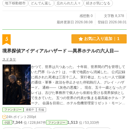
て、現在のポイント制度と通勤迷宮を生み出した。 【あらす
地下移動都市
どんでん返し
忘れられた人々
続きが気になる
じ】 午前八時十三分。真梨恵の勤め先が、通勤者の目の前で
巨大な改札へ食べられた。 会社へ向かうには、黒い冊子を読
んで道を作り、正解のない「無理問答」を突破しなければな
感想数 0
文字数 8,378
らない。人を助ければ減点され、ポイントがゼロになった者
最終更新日 2026.08.08
登録日 2026.08.01
は人々の記憶から消える――はずだった。 ところが、消えた
人々は迷宮の内側で生きていた。公式ポイントは善悪ではな
く、命令への服従度を測る数字だったのである。 真梨恵は、
5
お気に入り追加
1
忘れられた人が残す香を集め、正反対の相棒ウィルリアンた
ちと迷宮の奥へ進む。やがて判明するのは、街そのものが三
境界探偵アイディアルハザード ―異界ホテルの六人目―
百年前の災害から人類を守る巨大地下移動都市であり、住民
の身体は睡眠槽で眠っているという真実だった。 そして真梨
スドタケ
恵自身にも、肉体も住所も固有の香も存在しない。 彼女は、
かつて、世界は六つあった。 十年前、世界間の門を管理して
忘れられた人々の温もりから作られ、物語を届けるために毎
いた門界《レムナ》は、一夜で地図から消滅した。 公式記録
朝初期化されてきた「第零読者」だった。 最終形態の開始ま
に残された死者は三百十二人。 実行者は、たった一人で国家
で、残された朝はわずか。真梨恵たちは、上位十パーセント
の通信・軍事・政治を停止させた停戦執行人、グレイ・ハザ
以外を切り捨てる仕組みを止め、点数ではなく「忘れられな
ード。 通称――《灰色の悪魔》。 現在、五十一歳となったグ
い温もり」で人々をつなぎ直そうとする。
レイは、古びた事務所で個人から依頼を受ける境界探偵とし
て生きていた。 五つの世界の代表が集まる最高級ホテル・ア
ーク。 会議を目前に、ホテル危機管理室リゼット・モーンの
机へ一枚の予告状が届く。 午前零時、六人目の代表が殺され
ファンタジー
連載中
長編
る。 しかし、会議に出席する代表は五人しかいない。 そして
24h.ポイント
200pt
午前零時。事件が起こる。 監視映像に出入りした者はいな
7,344
1,513
位 / 228,847件
位 / 53,333件
小説
ファンタジー
い。 現場には、各世界すべてを犯人に見せかける証拠が残さ
れていた。 朝六時までに真相を示せなければ、五界協定は失