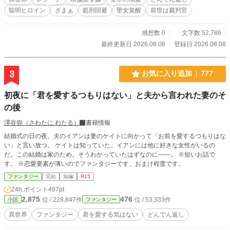
追い詰められながらも、フェイスは自らの未来を賭けて一年
聡明ヒロイン
ざまぁ
処刑回避
聖女覚醒
前世は裁判官
間の契約結婚を提案する。陰謀と愛が交錯する中、不器用な
二人の関係はどこへ向かうのか。
感想数 0
文字数 52,786
最終更新日 2026.08.08
登録日 2026.08.08
3
お気に入り追加
777
初夜に「君を愛するつもりはない」と夫から言われた妻のそ
の後
澤谷弥（さわたに わたる）
書籍情報
結婚式の日の夜。夫のイアンは妻のケイトに向かって「お前を愛するつもりはな
い」と言い放つ。 ケイトは知っていた。イアンには他に好きな女性がいるの
だ。この結婚は家のため。そうわかっていたはずなのに――。 ※短いお話で
す。 ※恋愛要素が薄いのでファンタジーです。おまけ程度です。
ファンタジー
完結
短編
R15
24h.ポイント
497pt
2,875
476
位 / 228,847件
位 / 53,333件
小説
ファンタジー
異世界
ファンタジー
君を愛する気はない
どんでん返し