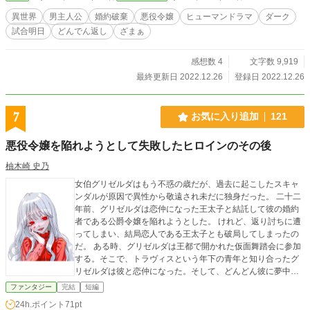
異世界
男主人公
婚約破棄
悪役令嬢
ヒューマンドラマ
ダーク
試合明日
どんでん返し
ざまぁ
感想数 4
文字数 9,919
最終更新日 2022.12.26
登録日 2022.12.26
7
お気に入り追加
121
悪役令嬢を陥れようとして失敗したヒロインのその後
柚木崎 史乃
女伯グリゼルダはもう不惑の歳だが、過去に起こしたスキャ
ンダルが原因で異性から敬遠され未だに独身だった。 二十二
年前、グリゼルダは恋仲になった王太子と結託して彼の婚約
者である公爵令嬢を陥れようとした。 けれど、返り討ちに遭
ってしまい、結局恋人である王太子とも破局してしまったの
だ。 ある時、グリゼルダは王都で開かれた仮面舞踏会に参加
する。そこで、トラヴィスという年下の青年と知り合ったグ
リゼルダは彼と恋仲になった。そして、どんどん彼に夢中に
なっていく。 だが、ある日。トラヴィスは、突然グリゼルダ
ファンタジー
完結
短編
の前から姿を消してしまう。グリゼルダはショックのあまり
24h.ポイント
71pt
倒れてしまい、気づいた時には病院のベッドの上にいた。 グ