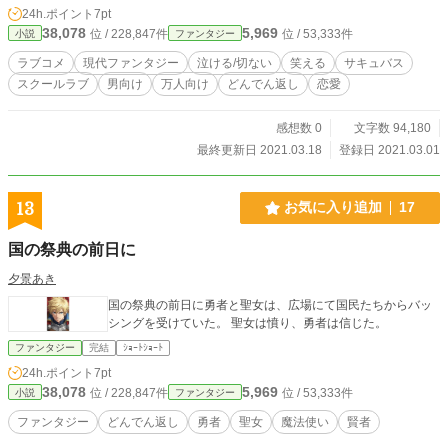
24h.ポイント
7pt
す！！！！ 令和ぶち抜いてます。 テンプレでは全然ないですが、トップクラ
38,078
5,969
位 / 228,847件
位 / 53,333件
小説
ファンタジー
スで女性でも笑えて泣けます。 最後まで見てね。
ラブコメ
現代ファンタジー
泣ける/切ない
笑える
サキュバス
スクールラブ
男向け
万人向け
どんでん返し
恋愛
感想数 0
文字数 94,180
最終更新日 2021.03.18
登録日 2021.03.01
13
お気に入り追加
17
国の祭典の前日に
夕景あき
国の祭典の前日に勇者と聖女は、広場にて国民たちからバッ
シングを受けていた。 聖女は憤り、勇者は信じた。
ファンタジー
完結
ｼｮｰﾄｼｮｰﾄ
24h.ポイント
7pt
38,078
5,969
位 / 228,847件
位 / 53,333件
小説
ファンタジー
ファンタジー
どんでん返し
勇者
聖女
魔法使い
賢者