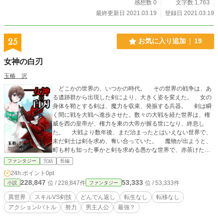
感想数 0
文字数 1,763
最終更新日 2021.03.19
登録日 2021.03.19
25
お気に入り追加
19
女神の白刃
玉椿 沢
どこかの世界の、いつかの時代。 その世界の戦争は、あ
る遺跡群から出現した剣により、大きく姿を変えた。 女の
身体を鞘とする剣は、魔力を収束、発振する兵器。 剣は瞬
く間に戦を大戦へ進歩させた。数々の大戦を経た世界は、権
威を西の皇帝が、権力を東の大帝が握る世になり、終息し
た。 大戦より数年後、まだ治まったとはいえない世界で、
未だ剣士は剣を求め、奪い合っていた。 魔物が出ようと、
町も村も知った事かと剣を求める愚かな世界で、赤茶けた大
地を畑や町に、煤けた顔を笑顔に変えたいという脳天気な一
ファンタジー
完結
長編
団が現れる。 ＊表紙絵は五月七日ヤマネコさん(@yamane
24h.ポイント
0pt
kolynx_2)の作品です＊
228,847
53,333
位 / 228,847件
位 / 53,333件
小説
ファンタジー
異世界
スキルVS剣技
どんでん返し
転生なし
転移なし
アクション/バトル
努力
男主人公
最強？