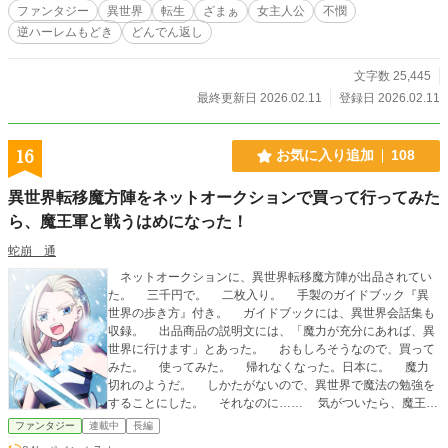
ファンタジー
異世界
転生
ざまぁ
女主人公
不憫
逆ハーレムもどき
どんでん返し
文字数 25,445
最終更新日 2026.02.11
登録日 2026.02.11
16
お気に入り追加
108
異世界転移魔方陣をネットオークションで買って行ってみた
ら、魔王軍と戦うはめになった！
蛇崩 通
ネットオークションに、異世界転移魔方陣が出品されてい
た。 三千円で。 二枚入り。 手製のガイドブック『異
世界の歩き方』付き。 ガイドブックには、異世界会話集も
収録。 出品商品の説明文には、「魔力が充分にあれば、異
世界に行けます」とあった。 おもしろそうなので、買って
みた。 使ってみた。 帰れなくなった。日本に。 魔力
切れのようだ。 しかたがないので、異世界で魔法の勉強を
することにした。 それなのに…… 気がついたら、魔王軍
と戦うことに。 はたして、日本に無事戻れるのか？ ＜第
ファンタジー
連載中
長編
1章の主な内容＞ 王立魔法学園南校で授業を受けていた