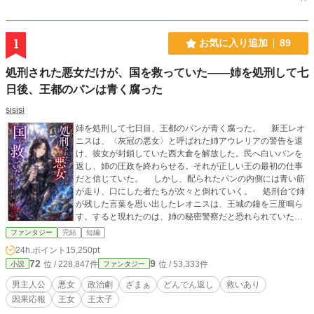
1
お気に入り追加
89
処刑された悪女だけが、国を救っていた――姉を処刑して七
日後、王都のパンは青く腐った
sisisi
姉を処刑して七日目、王都のパンが青く腐った。 新王レオ
ニスは、〈灰冠の悪女〉と呼ばれた姉アウレリアの警告を退
け、彼女が封鎖していた西大倉を解放した。民へ白いパンを
返し、姉の圧政を終わらせる。それが正しい王の最初の仕事
だと信じていた。 しかし、配られたパンの内側には青い筋
が走り、口にした者たちが次々と倒れていく。 処刑台で姉
が残した言葉を思い出したレオニスは、王城の鐘を三度鳴ら
す。すると現れたのは、姉の秘密警察だと恐れられていた
〈灰衣隊〉だった。 封鎖された穀物、焼かれた畑、外国へ
ファンタジー
完結
短編
の送金、王都から遠ざけられた軍隊。姉の悪政とされたすべ
24h.ポイント
15,250pt
ては、王国を青灰病から守るための非常措置だった。 自分
72
9
位 / 228,847件
位 / 53,333件
小説
ファンタジー
が信じたい言葉だけを選び、姉へ毒杯を渡したことを知るレ
オニス。彼は姉が残した七つの報告書を読み、公爵の逃亡を
男主人公
悪女
政治劇
ざまぁ
どんでん返し
救いあり
自らの判断で阻止する。 その南門へ、安全な穀物を積んだ
因果応報
王女
王太子
長い輸送隊が到着した。先頭の馬車から降りた人物を見て、