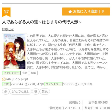
27
お気に入り追加
8
人であらざる人の道～はじまりの代行人形～
幹谷セイ
この世界では、人に愛され続けた人形には、魂が宿ると言い
伝えられていた。 人形の魂を、自在に動かせる別の媒体の中
に移すことで、新たなる生命「代行人形」を作り出そうと、
人形師たちが凌ぎを削っていた時代。 人形作りを生業とする
人形師たちが暮らす町、ロノステラでは、人形師ばかりを殺
して回る通り魔『人形師狩り』が人々を恐怖に陥れていた。
町の片隅で暮らす少年ノイエは、人形師である兄ショーンと
共に、人形師狩り討伐作戦を繰り広げる。 全ては、幼かった
頃に別れた大切な少女レインと再会するために――。 「人は
ファンタジー
完結
長編
人の中に紛れる代行人形の存在に、きっと気付けない――」
24h.ポイント
0pt
愛する人と進むべき道を繋ぐため。魂を持つ人形たちの祭典
228,847
53,333
位 / 228,847件
位 / 53,333件
小説
ファンタジー
が始まる。 人形の町で繰り広げられる、ミステリアスファン
タジー。
剣
どんでん返し
魂
禁忌
感想数 0
文字数 80,963
最終更新日 2017.10.11
登録日 2017.10.10