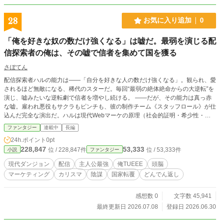
28
お気に入り追加
0
「俺を好きな奴の数だけ強くなる」は嘘だ。最弱を演じる配
信探索者の俺は、その嘘で信者を集めて国を獲る
さぼてん
配信探索者ハルの能力は——「自分を好きな人の数だけ強くなる」。観られ、愛
されるほど無敵になる、稀代のスターだ。毎回“最弱の絶体絶命からの大逆転”を
演じ、嘘みたいな逆転劇で信者を増やし続ける。 ——だが、その能力は真っ赤
な嘘。雇われ悪役もサクラもピンチも、彼の制作チーム《スタッフロール》が仕
込んだ完全な演出だ。ハルは現代Webマーケの原理（社会的証明・希少性・ピ
ークエンドの法則…）を一つずつ実演し、“愛”という名の信者を、淡々と刈り集
ファンタジー
連載中
長編
めていく。 なぜ、そこまでして人の心を集めるのか。新入りスタッフのナギ
24h.ポイント
0pt
は、まだ知らない。最弱を演じる男の本当の狙いが——この国を、ひっくり返す
228,847
53,333
位 / 228,847件
位 / 53,333件
小説
ファンタジー
ことだと。 かつて、数百万に見られながら誰にも助けられず死んだ父。その“見
殺しの興行”を生んだ体制ごと、ハルは内側から食い破るつもりだった。集めた
現代ダンジョン
配信
主人公最強
俺TUEEE
頭脳
愛を、兵に変えて。
マーケティング
カリスマ
陰謀
国家転覆
どんでん返し
感想数 0
文字数 45,941
最終更新日 2026.07.08
登録日 2026.06.30