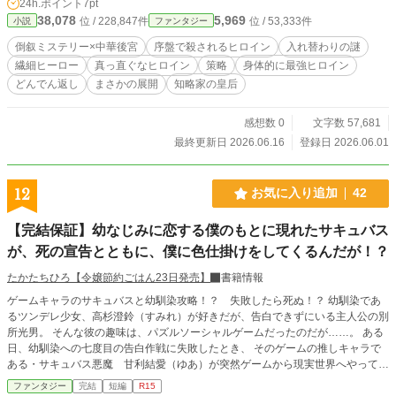
24h.ポイント
7pt
き放されながらも、「魅音」を演じ続ける明明。だが、力威
38,078
5,969
位 / 228,847件
位 / 53,333件
小説
ファンタジー
は魅音の中に「明明」がいることに気づいてしまう。「明明
がいない世界に、生きる意味はない」愛する者を失った男が
倒叙ミステリー×中華後宮
序盤で殺されるヒロイン
入れ替わりの謎
下した、あまりにも狂おしい決断。死体を燃やそうとする力
繊細ヒーロー
真っ直ぐなヒロイン
策略
身体的に最強ヒロイン
威と、止めようとする明明。魂と肉体、愛と策略が交錯する
どんでん返し
まさかの展開
知略家の皇后
後宮で、運命は再び大きく動き出す。度重なるどんでん返し
と切なすぎる愛が絡み合う、後宮ラブファンタジー開幕。
感想数 0
文字数 57,681
最終更新日 2026.06.16
登録日 2026.06.01
12
お気に入り追加
42
【完結保証】幼なじみに恋する僕のもとに現れたサキュバス
が、死の宣告とともに、僕に色仕掛けをしてくるんだが！？
たかたちひろ【令嬢節約ごはん23日発売】
書籍情報
ゲームキャラのサキュバスと幼馴染攻略！？ 失敗したら死ぬ！？ 幼馴染であ
るツンデレ少女、高杉澄鈴（すみれ）が好きだが、告白できずにいる主人公の別
所光男。 そんな彼の趣味は、パズルソーシャルゲームだったのだが……。 ある
日、幼馴染への七度目の告白作戦に失敗したとき、 そのゲームの推しキャラで
ある・サキュバス悪魔 甘利結愛（ゆあ）が突然ゲームから現実世界へやってき
た！ そして、彼女は光男に囁くのだ。 「別所さん。告白が成功しなかったら死
ファンタジー
完結
短編
R15
にますよ？」 と。 物語も、とっても動きます。ナンバーワン面白いラブコメで