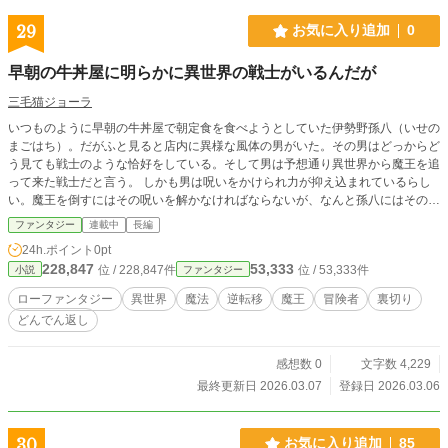
29
お気に入り追加
0
早朝の牛丼屋に明らかに異世界の戦士がいるんだが
三毛猫ジョーラ
いつものように早朝の牛丼屋で朝定食を食べようとしていた伊勢野孫八（いせの
まごはち）。だがふと見ると店内に異様な風体の男がいた。その男はどっからど
う見ても戦士のような恰好をしている。そして男は予想通り異世界から魔王を追
って来た戦士だと言う。 しかも男は呪いをかけられ力が抑え込まれているらし
い。魔王を倒すにはその呪いを解かなければならないが、なんと孫八にはその能
力があった。 魔王の力によって次第に街中に魔物が現れ始める。レベルを上げ
ファンタジー
連載中
長編
るため孫八は無理矢理魔物達と戦わなければならなくなった。 果して見事戦士
24h.ポイント
0pt
の呪いを解き、魔王退治を成し遂げられるのか——
228,847
53,333
位 / 228,847件
位 / 53,333件
小説
ファンタジー
ローファンタジー
異世界
魔法
逆転移
魔王
冒険者
裏切り
どんでん返し
感想数 0
文字数 4,229
最終更新日 2026.03.07
登録日 2026.03.06
30
お気に入り追加
85