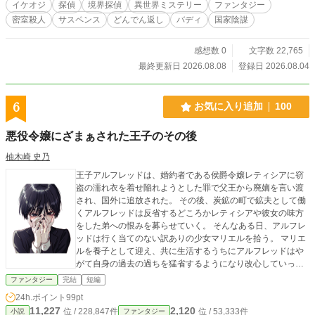
イケオジ
探偵
境界探偵
異世界ミステリー
ファンタジー
効し、世界間戦争が始まる。 六人目の代表とは誰なのか。 犯
密室殺人
サスペンス
どんでん返し
バディ
国家陰謀
人は、なぜ五つの世界を争わせようとしているのか。 そし
て、十年前に死んだとされる三百十二人に、何が起きたの
か。 一国を消した五十一歳の境界探偵と、ホテル設備に詳し
感想数 0
文字数 22,765
い二十六歳の担当官が、一夜で世界の嘘を暴く。 現代ホテル
最終更新日 2026.08.08
登録日 2026.08.04
×異世界外交×密室殺人。 イケオジ探偵による、現代異界サス
ペンス・ミステリー。
6
お気に入り追加
100
悪役令嬢にざまぁされた王子のその後
柚木崎 史乃
王子アルフレッドは、婚約者である侯爵令嬢レティシアに窃
盗の濡れ衣を着せ陥れようとした罪で父王から廃嫡を言い渡
され、国外に追放された。 その後、炭鉱の町で鉱夫として働
くアルフレッドは反省するどころかレティシアや彼女の味方
をした弟への恨みを募らせていく。 そんなある日、アルフレ
ッドは行く当てのない訳ありの少女マリエルを拾う。 マリエ
ルを養子として迎え、共に生活するうちにアルフレッドはや
がて自身の過去の過ちを猛省するようになり改心していっ
た。 人生がいい方向に変わったように見えたが……平穏な生
ファンタジー
完結
短編
活は長く続かず、事態は思わぬ方向へ動き出したのだった。
24h.ポイント
99pt
11,227
2,120
位 / 228,847件
位 / 53,333件
小説
ファンタジー