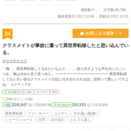
感想数 0
文字数 66,786
最終更新日 2017.12.04
登録日 2017.12.01
24
お気に入り追加
1
クラスメイトが事故に遭って異世界転移したと思い込んでい
る。
ヤマグチヤコブ
「俺…、異世界転移してるみたいなんだ…。」 絞り出すような声を出したこい
つを、俺は冷めた目で見つめた。 ーーーーーーーーーーーーーーー 異世界転移
してると言い張るクラスメイトの話に付き合わされる話。説明って難しいですよ
ね。 コメディです。
ファンタジー
完結
ｼｮｰﾄｼｮｰﾄ
R15
24h.ポイント
0pt
228,847
53,333
位 / 228,847件
位 / 53,333件
小説
ファンタジー
異世界転移
ファンタジー
コメディ
すれ違い/勘違い
ショートショート
日常
ほのぼの
どんでん返し