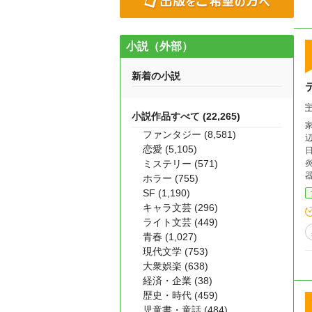
小説（外部）
新着の小説
小説作品すべて (22,265)
家
ファンタジー (8,581)
辺境
恋愛 (5,105)
日々。 だがその平穏は、感情を
ミステリー (571)
器
ホラー (755)
SF (1,190)
キャラ文芸 (296)
ライト文芸 (449)
青春 (1,027)
現代文学 (753)
大衆娯楽 (638)
経済・企業 (38)
歴史・時代 (459)
児童書・童話 (484)