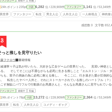
ファンタジー
連載中
長編
ている。 〇レオーネ♌ 憑依転生者。聖女の力を持つ。 〇パルテ
6,282
1,141
24h.ポイント
235pt
位 / 228,909件
位 / 53,349件
小説
ファンタジー
則に則った技術に長けている。 〇リブラ♎ 神の代弁者。神の代わ
ネに憑依されていた人間。王牙の娘として生きている。 〇スコル
異世界
ファンタジー
転生
男主人公
人外主人公
一人称視点
神肉食
す。 〇アドナキエル♐ 輪廻転生者。元聖女で魔物に転生し王牙を
骨が世界を彷徨っている。 〇ジンバ♌ メイド衣装で、馬、人馬、人型になれ
感想数 0
文字数 652,
物 起源が不明。三大欲求に加え呼吸も脈拍もない。何者かの指示
ると倒せるが骨の破壊という部位破壊や首を落として消滅させるこ
黒魔法。炎や水などの属性魔法は存在しない。この世界の魔素を使
3
他作品で言うマナみたいなもの。魔物の構成や魔法に使用する。 〇
能にできないが魔物同様、部位破壊や一撃死は出来る。魔法とは技
属武器を生成し装備できるスキル。主人公のオーガが所持するこ
そっと推しを見守りたい
クを通して共有している。 〇出しゃばり 盾。本来は人型だが多
魔物を中に乗せられる。
藤森フクロウ
書籍情報
綾瀬寧々子は気が付いたら、大好きな乙女ゲームの世界だった。 見習い神使とし
ある。 そしてそこには不遇ながらも必死に生きる推しこと『エルストン・ジル・
がらも、双子の弟妹の為に必死に耐える推し。 今ここに、行き過ぎた愛が圧倒的な
ーされている推しのハートフル（？）ストーリーです。 悪気はないが大惨事を引き
起こす無駄にパワフルで行動派のお馬鹿さんと、そんなお馬鹿さんに見守られている
ぼコメディです。
ファンタジー
連載中
長編
13,272
2,364
24h.ポイント
78pt
位 / 228,909件
位 / 53,349件
小説
ファンタジー
異世界
転生
人外主人公
コメディ・ギャグ