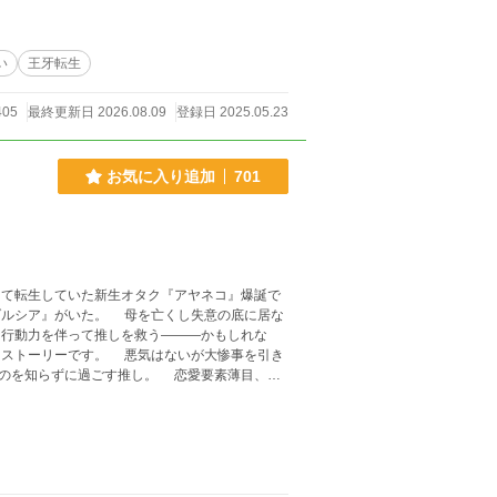
♍ 異世界転生者。元魔王。技術屋。この世界の法
りに世界を維持している。 〇レオニス⛎ レオー
ピィ♏ 魔物の統括者。魔物を指揮し勝利を目指
い
王牙転生
討ちに来る。 〇マカツ♑ 勇者。死ねないため遺
る。その他詳細不明。 設定説明 〇魔
405
最終更新日 2026.08.09
登録日 2025.05.23
のままに動く。基本的に魔素というHPを削り取
ともできる。 〇魔法 他の作品でいう闇魔法や暗
用する技術。無から有を生み出せない。 〇魔素
お気に入り追加
701
神の加護 人間のHP。これがあるうちは戦闘不
術体系が違う。 〇相棒 聖剣。通常時は望みの金
とになり同種の魔物であるオーガ種に魔物のリン
彩な変形が出来る。背負っている間は人間や中型の
て転生していた新生オタク『アヤネコ』爆誕で
ダルシア』がいた。 母を亡くし失意の底に居な
行動力を伴って推しを救う―――かもしれな
のを知らずに過ごす推し。 恋愛要素薄目、ほ