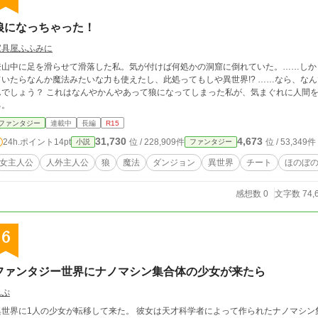
狼になっちゃった！
家具屋ふふみに
登山中に足を滑らせて滑落した私。気が付けば何処かの洞窟に倒れていた。……しかも狼の姿
ていたらなんか魔法みたいな力も使えたし、此処ってもしや異世界!? ……なら、な
れはなんやかんやあって狼になってしまった私が、気まぐれに人間を助けたりして勝手にワッショイされるお話であ
る。
ファンタジー
連載中
長編
R15
31,730
4,673
24h.ポイント
14pt
位 / 228,909件
位 / 53,349件
小説
ファンタジー
女主人公
人外主人公
狼
魔法
ダンジョン
異世界
チート
ほのぼ
感想数 0
文字数 74,
6
ファンタジー世界にナノマシン集合体の少女が来たら
れぷ
異世界に1人の少女が転移して来た。 彼女は天才科学者によって作られたナノマシ