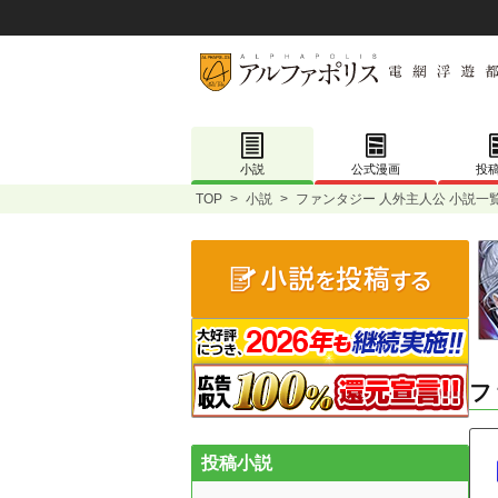
小説
公式漫画
投
TOP
>
小説
>
ファンタジー 人外主人公 小説一
フ
投稿小説