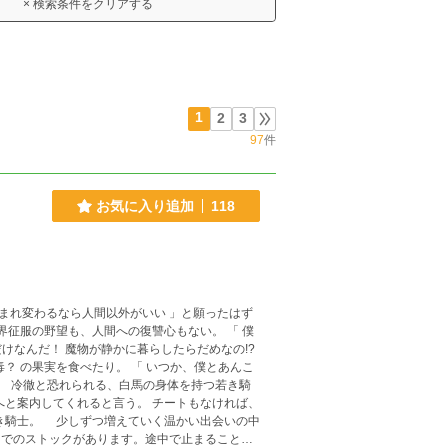
× 検索条件をクリアする
1
2
3
97
件
お気に入り追加
118
けなんだ！ 魔物が静かに暮らしたらだめなの!?