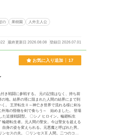
く、 毎日決まった時間に更新していきますので、安心して結末までお付き合いください！ 表紙•挿絵 chatGTP
ぼの
果樹園
人外主人公
322
最終更新日 2026.08.08
登録日 2026.07.01
お気に入り追加
17
～
付き戦闘に参戦する。 元の記憶はなく、持ち前
祥の地。結界の塔に阻まれた人間の結界にまで到
る様に剣を
外海の怪物を剣で食らう～ 始めました。 登場
した近接戦闘型。 〇シノ ヒロイン。輪廻転生
♈ 輪廻転生者。元人間の聖女。今は聖女を超える
者。自身の姿を変えられる。元悪魔と呼ばれた男。
リンセスの夫。 〇リンセス♊ 人間。二つのコア
世界転生者。元コア付き。世界の改変の扱いに秀で