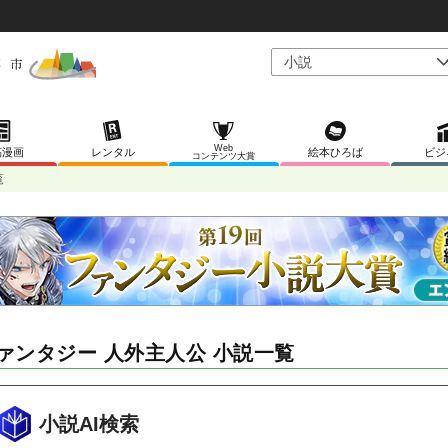
Web
稿漫画
レンタル
絵本ひろば
ビジ
コンテンツ大賞
覧
ァンタジー 人外主人公 小説一覧
小説AI検索