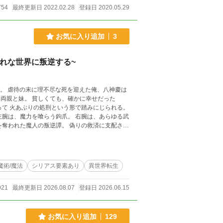
754
最終更新日 2022.02.28
登録日 2020.05.29
お気に入り追加
3
れな世界に叛逆する~
慶は
左腕は、魔力を喰らう鉤爪。 右腕は、あらゆる武
叛逆譚。 偽りの救済に支配され
魔術/魔法
シリアス要素あり
異世界転生
921
最終更新日 2026.08.07
登録日 2026.06.15
お気に入り追加
129