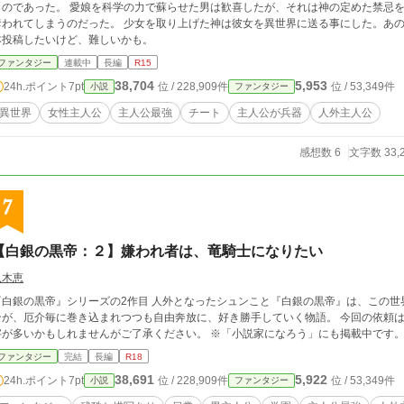
ものであった。 愛娘を科学の力で蘇らせた男は歓喜したが、それは神の定めた禁忌
奪われてしまうのだった。 少女を取り上げた神は彼女を異世界に送る事にした。あの世界な
本投稿したいけど、難しいかも。
ファンタジー
連載中
長編
R15
38,704
5,953
24h.ポイント
7pt
位 / 228,909件
位 / 53,349件
小説
ファンタジー
異世界
女性主人公
主人公最強
チート
主人公が兵器
人外主人公
感想数 6
文字数 33,
7
【白銀の黒帝：２】嫌われ者は、竜騎士になりたい
八木恵
の黒帝』シリーズの2作目 人外となったシュンこと『白銀の黒帝』は、この世界の傍観者であり調停者となった。 そんなシュ
が、厄介毎に巻き込まれつつも自由奔放に、好き勝手していく物語。 今回の依頼は、ある少年の夢をかなえる事である。 ※誤字脱
字が多いかもしれませんがご了承ください。 ※「小説家になろう」にも掲載中です。 
ファンタジー
完結
長編
R18
38,691
5,922
24h.ポイント
7pt
位 / 228,909件
位 / 53,349件
小説
ファンタジー