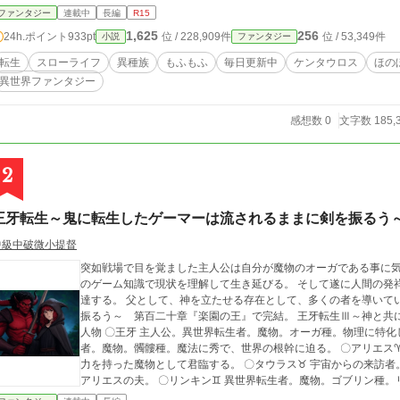
ファンタジー
連載中
長編
R15
1,625
256
24h.ポイント
933pt
位 / 228,909件
位 / 53,349件
小説
ファンタジー
転生
スローライフ
異種族
もふもふ
毎日更新中
ケンタウロス
ほの
異世界ファンタジー
感想数 0
文字数 185,
2
王牙転生～鬼に転生したゲーマーは流されるままに剣を振るう
中級中破微小提督
突如戦場で目を覚ました主人公は自分が魔物のオーガである事に気
のゲーム知識で現状を理解して生き延びる。 そして遂に人間の発
達する。 父として、神を立たせる存在として、多くの者を導いていく。 王牙転生Ⅱ～神亡き世界で流れ
振るう～ 第百二十章『楽園の王』で完結。 王牙転生Ⅲ～神と共に
人物 〇王牙 主人公。異世界転生者。魔物。オーガ種。物理に特化
者。魔物。髑髏種。魔法に秀で、世界の根幹に迫る。 〇アリエス
力を持った魔物として君臨する。 〇タウラス♉ 宇宙からの来訪
アリエスの夫。 〇リンキン♊ 異世界転生者。魔物。ゴブリン種。
を持ち魔物と人間の両方の言葉を理解できる。 〇ムリエル♋ 異