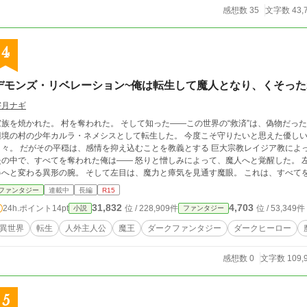
感想数 35
文字数 43,
4
デモンズ・リベレーション~俺は転生して魔人となり、くそった
宇月ナギ
族を焼かれた。 村を奪われた。 そして知った――この世界の“救済”は、偽物だった。 虐待の末に理不尽な死を迎えた俺、八神
の村の少年カルラ・ネメシスとして転生した。 今度こそ守りたいと思えた優しい両親と妹。 貧しくても、確かに幸せだった
抑え込むことを教義とする 巨大宗教レイジア教によって 火あぶりの処刑という形で踏みにじられる。
炎の中で、すべてを奪われた俺は―― 怒りと憎しみによって、魔人へと覚醒した。 
へと変わる異形の腕。 そして左目は、魔力と瘴気を見通す魔眼。 これは、すべてを奪われた魔人の
たこの世界を―― 今度は俺が、ぶち壊す。
ファンタジー
連載中
長編
R15
31,832
4,703
24h.ポイント
14pt
位 / 228,909件
位 / 53,349件
小説
ファンタジー
異世界
転生
人外主人公
魔王
ダークファンタジー
ダークヒーロー
感想数 0
文字数 109,
5