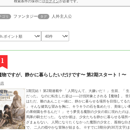
検索条件の保存には
ログイン
が必要です。
ファンタジー
人外主人公
テゴリ
タグ
1
魔物ですが、静かに暮らしたいだけです〜 第2期スタート！〜
獅月
1期完結！ 第2期連載中 「 人間なんて、大嫌いだ！ 」 生前、「 生まれ変わるなら人間以外がいい 」と願ったはず
だった。 なのに転生した姿は――討伐対象とされる【魔物】。 世界征服の野望も、人間への復讐心もない。 「 僕
はただ、雛のあんこと一緒に、静かに暮らせる場所を目指してるだ
」 そんな健気な望みを胸に、キラキラの石を集めたり、美味しい毒？ の果実を食べたり。 「 いつか、僕とあんこ
の果樹園を作るんだ！ 」 そう夢見る魔獣の少女の前に現れたのは、 冷徹と恐れられる、白馬の身体を持つ若き騎
馬隊の騎士だった。 なぜか彼は、少女たちを静かに暮らせる場所へと案内してくれると言う。 チートもなければ、
ざまぁもない。 人間になりたくなかった魔獣の少女と、孤独な白き騎士。 少しずつ増えていく温かい出会いの中
で、 二人の穏やかな冒険が始まる。 ※すでに3期分(約30万文字)までのストックがあります。途中で止まることな