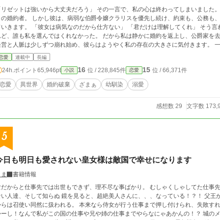
ゼットは強いから大丈夫だろう」 その一言で、私の心は終わってしまいました。 侯爵令嬢リゼットは、公爵家次期当主セドリッ
クの婚約者。 しかし彼は、病弱な伯爵令嬢クラリスを優先し続け、約束も、公務も
彼女は病気なのだから仕方ない」 「君だけは理解してくれ」 そう言われるたび、私は笑って我慢してきました。 け
、誰も私を選んではくれなかった。 だから私は静かに婚約を返上し、公爵家を去ります。 すると、私が陰で支えていた公爵家の
営と人脈は少しずつ崩れ始め、彼らはようやく私の存在の大きさに気付きます。 一方、新天地で出会った侯爵カシアンは、私の能
だけでなく、一人の女性として私を大切にしてくれました。 「もう一人で耐えなくていい」 その言葉に救われた私は、新しい人生
恋愛
連載中
長編
す。 今さら「戻ってきてほしい」と言われても、もう遅いのです。 これは、誰よりも我慢し続けた令嬢が、本当に自分
16
15
24h.ポイント
65,946pt
位 / 228,845件
位 / 66,371件
小説
恋愛
を大切にしてくれる人と幸せになり、彼女を失った人々だけが静かに後悔していく逆
恋愛
異世界
婚約破棄
ざまぁ
幼馴染
溺愛
感想数 29
文字数 173,
5
今日も明日も愛されない皇女様は敵国で幸せになります
くま
書籍情報
だからと仕事先では出世もできず、理不尽な事ばかり。 むしゃくしゃしてた仕事先の帰りに車に轢かれて目を覚ますと身の覚えの
い人達、そして知らぬ 鏡を見ると、超絶美人さんに、、、なっている！？！ 父王からは存在を無視され、正妃の子である兄姉たち
からは召使い同然に扱われる。 本来なら侍女が行う仕事まで押し付けられ、失敗すれ
ーし！なんで私がこの国の仕事や兄や姉の仕事までやらなにゃあかんの！？ 城のメイドや執事からも馬鹿にされる始末。 なるほ