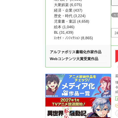
大衆娯楽 (6,075)
経済・企業 (437)
カ
歴史・時代 (3,224)
児童書・童話 (4,658)
絵本 (1,046)
BL (31,439)
ｴｯｾｲ・ﾉﾝﾌｨｸｼｮﾝ (8,865)
アルファポリス書籍化作家作品
Webコンテンツ大賞受賞作品
憧れ