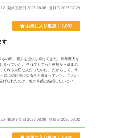
612
最終更新日 2026.08.08
登録日 2026.07.29
お気に入り追加
2,652
ます
年もの間、魔力を提供し続けてきた。長年魔力を
ずっと家族から疎まれ
切な人だったのだ。 だからこそ、辛
に婚約者になる事も決まっていた。 これか
告げられたのは、他の令嬢と結婚したいという
(__)m 他サイトでも同時投
225
最終更新日 2026.08.08
登録日 2026.08.02
お気に入り追加
3,435