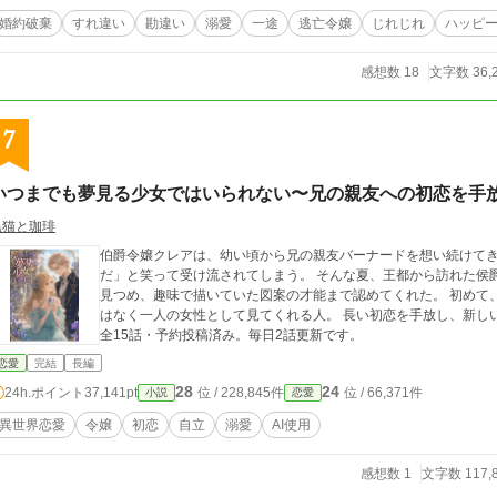
婚約破棄
すれ違い
勘違い
溺愛
一途
逃亡令嬢
じれじれ
ハッピ
感想数 18
文字数 36,
7
いつまでも夢見る少女ではいられない〜兄の親友への初恋を手
黒猫と珈琲
伯爵令嬢クレアは、幼い頃から兄の親友バーナードを想い続けて
だ」と笑って受け流されてしまう。 そんな夏、王都から訪れた侯
見つめ、趣味で描いていた図案の才能まで認めてくれた。 初めて
はなく一人の女性として見てくれる人。 長い初恋を手放し、新しい恋と未来を選ぶまでの、ひと夏の成長物語。 ※
全15話・予約投稿済み。毎日2話更新です。
恋愛
完結
長編
28
24
24h.ポイント
37,141pt
位 / 228,845件
位 / 66,371件
小説
恋愛
異世界恋愛
令嬢
初恋
自立
溺愛
AI使用
感想数 1
文字数 117,