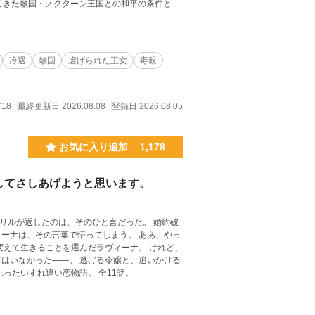
冷遇
敵国
虐げられた王女
毒親
718
最終更新日 2026.08.08
登録日 2026.08.05
お気に入り追加
1,178
してさしあげようと思います。
リルが返したのは、そのひと言だった。 婚約破
ーナは、その言葉で悟ってしまう。 ああ、やっ
変えて生きることを選んだラヴィーナ。 けれど、
はいなかった――。 逃げる令嬢と、追いかける
伯爵。 可愛げがないと思い込む彼女と、彼女を諦めない男の、じれったいすれ違い恋物語。 全11話。