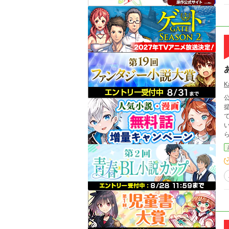
K
提
ジョー
幸せの
た