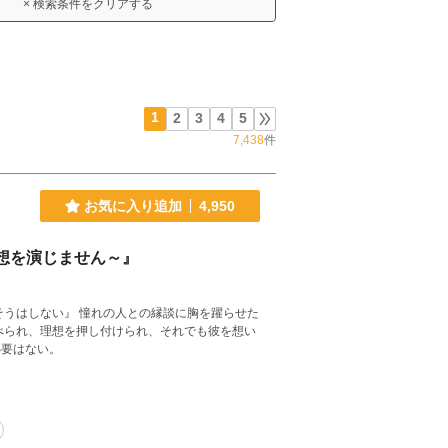
× 検索条件をクリアする
1
2
3
4
5
7,438
件
お気に入り追加
4,950
想を演じません～』
べられ、理想を押し付けられ、それでも彼を想い
必要はない。