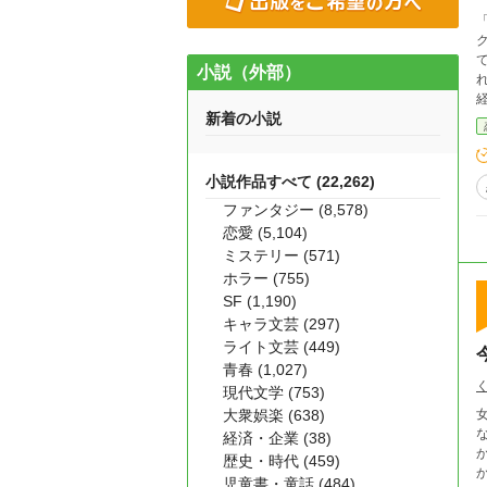
「リ
ていきます。 「
小説（外部）
れど
経
新着の小説
力
を歩き始めま
小説作品すべて (22,262)
ファンタジー (8,578)
恋愛 (5,104)
ミステリー (571)
ホラー (755)
SF (1,190)
キャラ文芸 (297)
ライト文芸 (449)
青春 (1,027)
現代文学 (753)
大衆娯楽 (638)
女
な
経済・企業 (38)
歴史・時代 (459)
か
児童書・童話 (484)