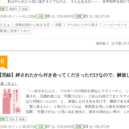
、私はやられたら倍に返すタイプなのよ。 そんなある日――。 長年戦争を続けてきた敵国・ノクターン王国との和平の条件とし
結婚が決まる。 誰も嫁ぎたがらない敵国へ送られる花嫁のその役目に選ばれたのは、誰からも必要とされない私生児の皇女
恋愛
連載中
短編
私を売りやがったあの国に未練なし！ 敵国では歓迎はされてないけど、ご飯がちゃんと出されてるし、無視されて
25
21
24h.ポイント
41,122pt
位 / 228,845件
位 / 66,371件
小説
恋愛
自分の事は自分でできるし、、快適過ぎる！！ 一方、エレノアを捨てた祖国では、、、 彼女がいなくなったことで国政は崩れ始
める。 兄姉は初めて気づく。 ――あの皇女が、どれほど国を支えていたのかーー。
ざまぁ
政略結婚から始まる恋
溺愛
ヤられたらやり返す
ハッピーエンド
家族に見捨てられた
感想数 2
文字数 24,
6
【完結】絆されたから付き合ってくださっただけなので、解放
稀葉（きよ）
「──絆されたんだ」 プロポーズの理由を尋ねたラヴィーナに、シ
棄され、元婚約者には「可愛げがない」と詰られ続けてきたラヴィ
ぱり同情だったのだ、と。 家族にも行き先を告げず、隣国で名を
「妻に迎えたい」と告げたシリルは、突然姿を消した彼女を諦めて
恋愛
完結
長編
27
23
24h.ポイント
38,927pt
位 / 228,845件
位 / 66,371件
小説
恋愛