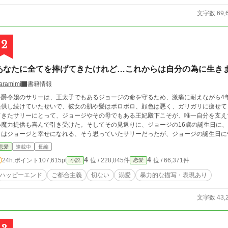
文字数 69,
2
あなたに全てを捧げてきたけれど…これからは自分の為に生き
aramimi
書籍情報
公爵令嬢のサリーは、王太子でもあるジョージの命を守るため、激痛に耐えながら4
供し続けていたせいで、彼女の肌や髪はボロボロ、顔色は悪く、ガリガリに痩せてしまっていた。 それでも
てきたサリーにとって、ジョージやその母でもある王妃殿下こそが、唯一自分を支えてくれる大
い魔力提供も喜んで引き受けた。そしてその見返りに、ジョージの16歳の誕生日に、正式
らはジョージと幸せになれる、そう思っていたサリーだったが、ジョージの誕生日に
ジからの非道な言葉だった。 唯一の支えだったジョージからの言葉にショックを受けるサリーだったが、それでもジョージの
恋愛
連載中
長編
為に身を引く事を決意した。 だが父はサリーの決断に激怒、ついにサリーを手にかけようとして… ずっと自分を犠牲にしてき
4
4
24h.ポイント
107,615pt
位 / 228,845件
位 / 66,371件
小説
恋愛
少女サリーが、本当の幸せを掴むまでのお話です。 ご都合主義全開のお話ですが、お願いいたしますm
稿しております
ハッピーエンド
ご都合主義
切ない
溺愛
暴力的な描写・表現あり
文字数 43,