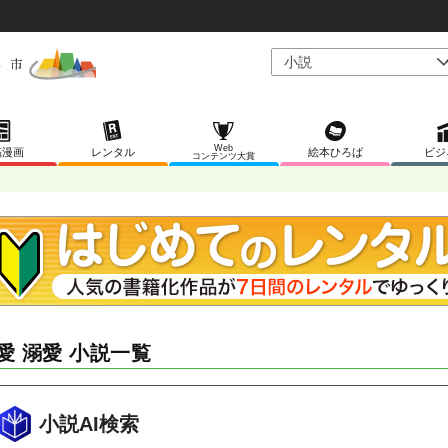
Web
稿漫画
レンタル
絵本ひろば
ビジ
コンテンツ大賞
愛 溺愛 小説一覧
小説AI検索