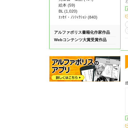
ど、
絵本 (59)
て、政略
BL (1,020)
である私。 国王は
ｴｯｾｲ・ﾉﾝﾌｨｸｼｮﾝ (840)
ても
アルファポリス書籍化作家作品
Webコンテンツ大賞受賞作品