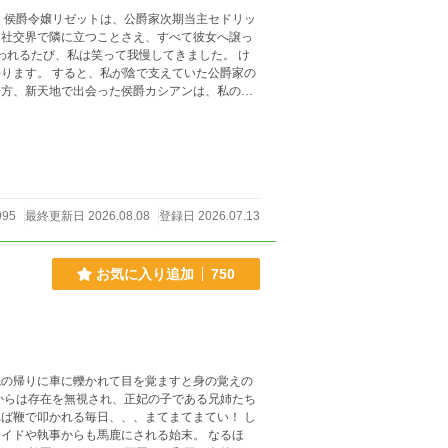
、社交界で隣に立つことさえ、すべて彼女へ譲っ
転ラブストーリーです。
995
最終更新日 2026.08.08
登録日 2026.07.13
お気に入り追加
750
ば鞭で叩かれる毎日、、、まてまてまてい！ し