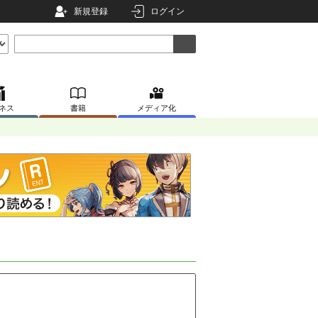
新規登録
ログイン
ネス
書籍
メディア化