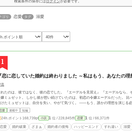
検索条件の保存には
ログイン
が必要です。
恋愛
溺愛
テゴリ
タグ
1
『恋に恋していた婚約は終わりました ～私はもう、あなたの理
碧流
たのは、彼ではなく、彼の恋でした。 『エーデルを見習え』 『エーデルなら、そうはしない』 憧れの人との縁談に胸を躍らせた
令嬢ミュゼット。 しかし彼が想い続けていたのは、初恋の令嬢エーデルだった。 比
続けたミュゼットは、自分を失い、やがて気づく。 ――もう、誰かの理想を演じる
恋愛
連載中
短編
1
1
24h.ポイント
168,739pt
位 / 228,845件
位 / 66,371件
小説
恋愛
恋愛
婚約破棄
ざまぁ
婚約者の後悔
ハッピーエンド
すれ違い
溺愛