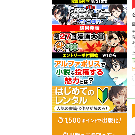
王
育
あり華や
「
当
去っ