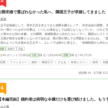
3
公開求婚で選ばれなかった私へ、隣国王子が求婚してきました
藤原遊
太子妃候補として、長年王宮を支えてきた侯爵令嬢エレノア。 外交会談の調整。 文官との連携。 派閥間の根回し。 本来は候補教
の一環だったはずの仕事は、いつしか彼女なしでは回らなくなっていた。 けれど王太子レオルドが公開求婚で選んだのは、愛嬌が
かな別の令嬢。 その瞬間、候補制度から外れたエレノアへ、隣国セレストリア王国の王子ルーファスが公の場で求婚する。
王国が彼女を必要としないのであれば、我が国が望んでも問題ありませんね」 「君なら、これからも王宮を支えてくれるだろう」
然のように引き留める王太子へ、エレノアは静かに答えた。 「候補制度から外れた以上、王宮へ残る理由はございません」 彼女が
たあと、王宮は少しずつ綻び始める。 これは、失ってから価値に気づく王国と、 初めて一人の人間として正当に評価された令嬢
恋愛
連載中
長編
の物語。
13
13
24h.ポイント
73,983pt
位 / 228,845件
位 / 66,371件
小説
恋愛
恋愛
ファンタジー
婚約
隣国王子
ざまあ
有能ヒロイン
後悔
溺
感想数 44
文字数 43,
4
【本編完結】婚約者は病弱な令嬢だけを選び続けました。もう
コルク傘