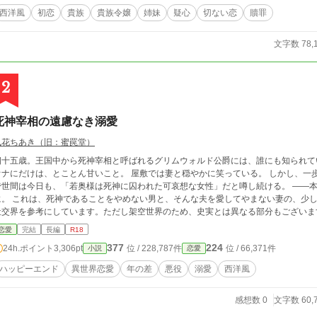
西洋風
初恋
貴族
貴族令嬢
姉妹
疑心
切ない恋
贖罪
文字数 78,
2
死神宰相の遠慮なき溺愛
風花ちあき（旧：蜜罠堂）
十五歳。王国中から死神宰相と呼ばれるグリムウォルド公爵には、誰にも知られていない秘密がある。 
ナにだけは、とことん甘いこと。 屋敷では妻と穏やかに笑っている。 しかし、一歩外へ出れば情け容赦ない死神に戻る。 そのせい
で世間は今日も、「若奥様は死神に囚われた可哀想な女性」だと噂し続ける。 ――
そんな夫を愛してやまない妻の、少し歪で穏やかな溺愛夫婦譚。 ※19世紀イギリスの
社交界を参考にしています。ただし架空世界のため、史実とは異なる部分もございま
恋愛
完結
長編
R18
377
224
24h.ポイント
3,306pt
位 / 228,787件
位 / 66,371件
小説
恋愛
ハッピーエンド
異世界恋愛
年の差
悪役
溺愛
西洋風
感想数 0
文字数 60,