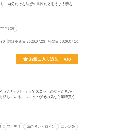
頼し、自分だけを理想の男性だと思うよう妻を導
す、少し歪で、とびきり甘い溺愛ラブコメデ
異世界恋愛
980
最終更新日 2026.07.23
登録日 2026.07.10
お気に入り追加
438
ろうことかパーティでスコットの友人たちが
ら話している。スコットがその気なら喧嘩買う
風
異世界？
気の強いヒロイン
白い結婚