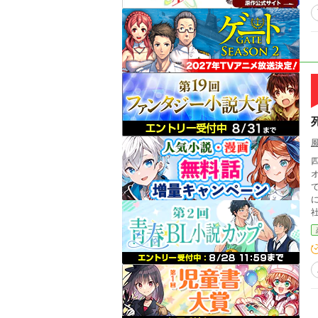
四
オ
に。 これは、死神であることをやめない男と、