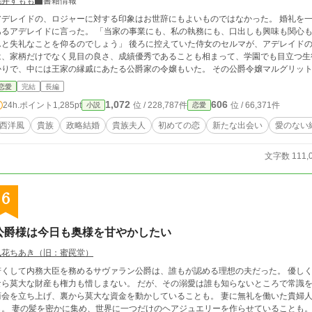
桃井すもも
書籍情報
デレイドの、ロジャーに対する印象はお世辞にもよいものではなかった。 婚礼を一年後に控えた春の庭園で、ロジャーは婚約者で
レイドに言った。 「当家の事業にも、私の執務にも、口出しも興味も関心も無用だよ」 帰宅するロジャーを見送ると、 「な
礼なことを仰るのでしょう」 後ろに控えていた侍女のセルマが、アデレイドの胸の内を代弁してくれた。 二歳年上のロジャー
、家柄だけでなく見目の良さ、成績優秀であることも相まって、学園でも目立つ生徒の一人だった。 彼の
かりで、中には王家の縁戚にあたる公爵家の令嬢もいた。 その公爵令嬢マルグリット
が、政略の切り札となる公爵令嬢が国内の貴族に嫁ぐことはなく、マルグリットはその後
恋愛
完結
長編
ら、ロジャーにはアデレイドに対する興味も好意も何もなかった。マルグリットのい
1,072
606
24h.ポイント
1,285pt
位 / 228,787件
位 / 66,371件
小説
恋愛
園を卒業して、アデレイドはロジャーに嫁いだ。 心がどこにあろうとも、家の存続のためにロジャーはアデレイドを
、愛する人がいる。 それがアデレイドの結婚の始まりだった。 ❇こちらの作品は、カクヨム様でも公開致しており
西洋風
貴族
政略結婚
貴族夫人
初めての恋
新たな出会い
愛のない
しがございましたら申し訳ございません。公開後に度々修正が入ります。間を置いてお楽しみ下さい
品とダダ被りする場合がございます。皆様別人でございます。 ❇100%妄想の産物です。妄想なので
文字数 111,
史実とは異なっております。
6
公爵様は今日も奥様を甘やかしたい
風花ちあき（旧：蜜罠堂）
若くして内務大臣を務めるサヴァラン公爵は、誰もが認める理想の夫だった。 優し
莫大な財産も権力も惜しまない。 だが、その溺愛は誰も知らないところで常識を超えていた。 妻が快適に暮らせるよう、新たな
商会を立ち上げ、裏から莫大な資金を動かしていることも。 妻に無礼を働いた貴婦
も。 妻の髪を密かに集め、世界に一つだけのヘアジュエリーを作らせていることも。