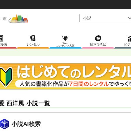
Web
稿漫画
レンタル
絵本ひろば
ビジ
コンテンツ大賞
愛 西洋風 小説一覧
小説AI検索