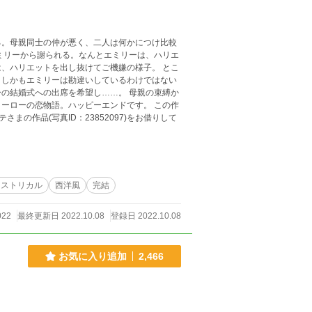
る。母親同士の仲が悪く、二人は何かにつけ比較
ハリエットを出し抜けてご機嫌の様子。 とこ
。しかもエミリーは勘違いしているわけではない
への出席を希望し……。 母親の束縛か
ーの恋物語。ハッピーエンドです。 この作
まの作品(写真ID：23852097)をお借りして
ヒストリカル
西洋風
完結
022
最終更新日 2022.10.08
登録日 2022.10.08
お気に入り追加
2,466