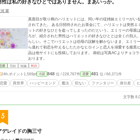
男性は私の好きなひとではありません。まあいっか。
河 翠
真面目が取り柄のハリエットには、同い年の従姉妹エミリーがい
されてきた。 ある日招待されたお茶会にて、ハリエットは突然エミリーから謝られる。なんとエミリーは、ハリエ
ットの好きなひとを盗ってしまったのだという。エミリーの母親は、
ろが、紹介された男性はハリエットの好きなひととは全くの別人
らしい。そこでハリエットは伯母の誤解を解かないまま、エミリーの結婚式
ら逃れて初恋を叶えるしたたかなヒロインと恋人を溺愛する腹黒ヒーロ
品は他サイトにも投稿しております。 扉絵は写真ACよりチョコラテさ
おります。
恋愛
完結
短編
R15
848
481
24h.ポイント
1,569pt
位 / 228,787件
位 / 66,371件
小説
恋愛
恋愛
異世界
ハッピーエンド
魔法
切ない
ファンタジー
身分差
文字数 8,
5
アデレイドの胸三寸