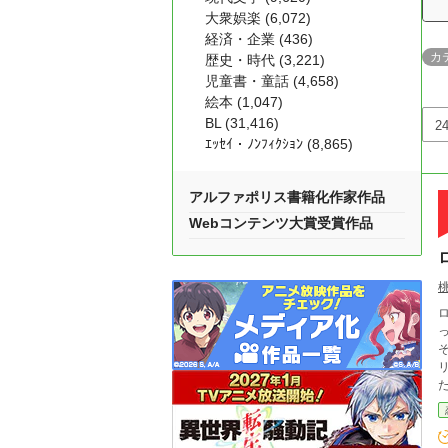
大衆娯楽 (6,072)
経済・企業 (436)
カ
歴史・時代 (3,221)
児童書・童話 (4,658)
絵本 (1,047)
BL (31,416)
ｴｯｾｲ・ﾉﾝﾌｨｸｼｮﾝ (8,865)
アルファポリス書籍化作家作品
Webコンテンツ大賞受賞作品
っ
そう
リ
た
は