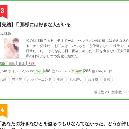
3
【完結】旦那様には好きな人がいる
えくれあ
私の旦那様である、テオドール・セルヴァン侯爵様には好きな人が
るマチルダ様だ。 お二人は、いつもとても仲睦まじいご様子で、
日常だった。 そんなある日、夜会にめったに顔を出さない王太子殿下に、ダンスに誘われて。それがきっかけで、
私の日常は少しずつ変化し始めた。
恋愛
完結
長編
R15
488
285
24h.ポイント
2,563pt
位 / 228,787件
位 / 66,371件
小説
恋愛
恋愛
異世界
ハッピーエンド
溺愛
すれ違い
西洋風
貴族
感想数 28
文字数 53,
4
「あなたの好きなひとを盗るつもりなんてなかった。どうか許