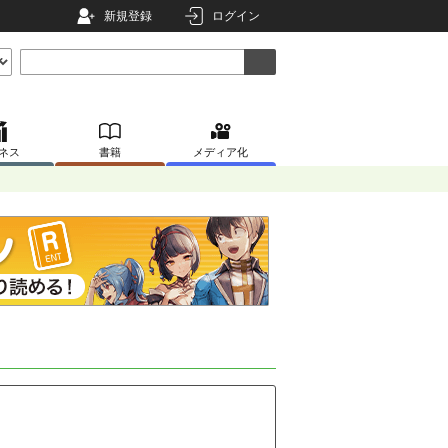
新規登録
ログイン
ネス
書籍
メディア化