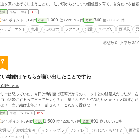
鉱山を買い上げてしまうことも。 幼い頃から少しずつ価値観を育て、自分だけを信
とも――。 そんな主人に振り回される執事や侍女たちは今日も大忙し。 しかし、当の妻は何も知らない。 「今日も夫は優
恋愛
完結
長編
R18
人」 そう微笑みながら、幸せな毎日を送っている。 これは、一人の妻を世界で一番幸せにするためなら、国も財産も常
1,309
740
24h.ポイント
1,050pt
位 / 228,787件
位 / 66,371件
小説
恋愛
識さえも惜しまない公爵と、その裏側を知らないまま愛され続ける公爵夫人が織りな
ィ。
ハッピーエンド
執着
ほのぼの
ラブコメ
溺愛
スパダリ
西洋風
感想数 0
文字数 38,
7
白い結婚はそちらが言い出したことですわ
来住野つかさ
サリーは怒っていた。今日は幼馴染で喧嘩ばかりのスコットとの結婚式だったが、あ
「白い結婚にするって言ってたよな？」「奥さんのこと色気ないとかさ」と騒ぎなが
わよ！ 白い結婚上等よ！ 許せん！ これから舌戦だ！！
恋愛
完結
ｼｮｰﾄｼｮｰﾄ
R15
1,560
891
24h.ポイント
894pt
位 / 228,787件
位 / 66,371件
小説
恋愛
幼馴染
結婚式/初夜
ケンカップル
ツンデレ
じれじれ・もだもだ
西洋
ハッピーエンド