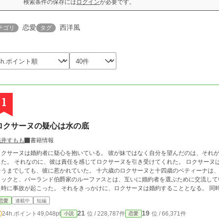
検索条件の保存には
ログイン
が必要です。
恋愛
西洋風
テゴリ
タグ
1
ロクサーヌの疑心は水の底
桃井すもも
書籍情報
ロクサーヌは婚約者に疑心を抱いている。 彼が妹ではなく自分を望んだのは、それが贖罪だか
た。 それなのに、彼は責任を感じてロクサーヌを引き受けてくれた。 ロクサーヌは、拭いきれない疑心を心の奥底に沈めている。
までしても、彼に惹かれていた。 十六歳のロクサーヌと十四歳のベティーナは、仲のよい姉妹である。 ラドラー侯爵家のパト
ックと、バーランド伯爵家のルーファスとは、互いに婚約者を選ぶために交流していた。 初夏のある日、四人で湖水を
時に事故が起こった。 それをきっかけに、ロクサーヌは婚約することとなる。 同時にベティーナも婚約するのだが、どうやら妹
、ロクサーヌの婚約者への憧れを捨てきれずにいるようだった。 ❇こちらの作品は、カクヨム様でも公開致しております。 ❇誤字
恋愛
連載中
短編
脱字によるお目汚しがございましたら申し訳ございません。公開後に度々修正が入ります
21
19
24h.ポイント
49,048pt
位 / 228,787件
位 / 66,371件
小説
恋愛
人物のお名前が他作品とダダ被りする場合がございます。皆様別人でございます。