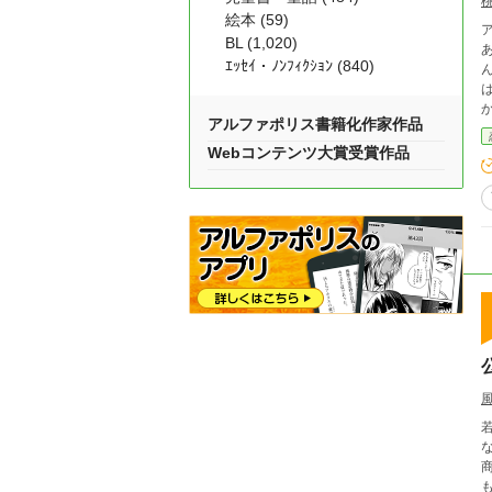
絵本 (59)
ア
BL (1,020)
あるアデ
ｴｯｾｲ・ﾉﾝﾌｨｸｼｮﾝ (840)
んと失
は
アルファポリス書籍化作家作品
Webコンテンツ大賞受賞作品
に過ぎない。 学
妻にした。 夫には
ます。 ❇誤字脱字によるお目汚
ませ。 ❇登場人物のお名前が他作
なら