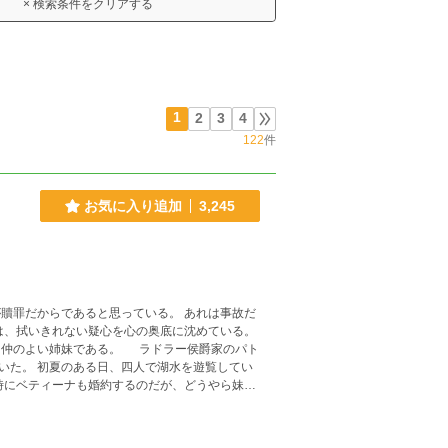
× 検索条件をクリアする
1
2
3
4
122
件
お気に入り追加
3,245
らであると思っている。 あれは事故だ
遊覧してい
。間を置いてお楽しみ下さいませ。 ❇登場