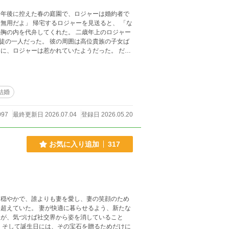
周囲は高位貴族の子女ば
に、ロジャーは惹かれていたようだった。 だ
、隣接する公国へと輿入れした。 初めか
なくなった王国で、彼女ではない婚約者を得た
結婚
097
最終更新日 2026.07.04
登録日 2026.05.20
お気に入り追加
317
く穏やかで、誰よりも妻を愛し、妻の笑顔のため
人が、気づけば社交界から姿を消していること
 そして誕生日には、その宝石を贈るためだけに