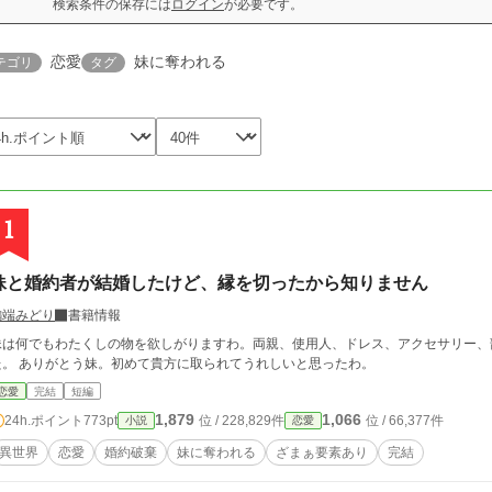
検索条件の保存には
ログイン
が必要です。
恋愛
妹に奪われる
テゴリ
タグ
1
妹と婚約者が結婚したけど、縁を切ったから知りません
編端みどり
書籍情報
妹は何でもわたくしの物を欲しがりますわ。両親、使用人、ドレス、アクセサリー、
た。 ありがとう妹。初めて貴方に取られてうれしいと思ったわ。
恋愛
完結
短編
1,879
1,066
24h.ポイント
773pt
位 / 228,829件
位 / 66,377件
小説
恋愛
異世界
恋愛
婚約破棄
妹に奪われる
ざまぁ要素あり
完結