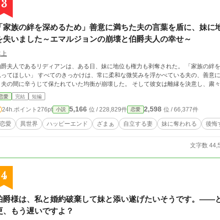
3
「家族の絆を深めるため」善意に満ちた夫の言葉を盾に、妹に
を失いました～エマルジョンの崩壊と伯爵夫人の幸せ～
水上
爵夫人であるリディアンは、ある日、妹に地位も権力も剥奪された。 「家族の絆を深めるための、君からのささやかな贈り物だと
 すべてのきっかけは、常に柔和な微笑みを浮かべている夫の、善意に満ちたその言葉だった。 その瞬間、リディアン
と夫の間に辛うじて保たれていた均衡が崩壊した。 そして彼
恋愛
完結
短編
5,166
2,598
24h.ポイント
276pt
位 / 228,829件
位 / 66,377件
小説
恋愛
恋愛
異世界
ハッピーエンド
ざまぁ
自立する妻
妹に奪われる
後悔
文字数 44,
4
伯爵様は、私と婚約破棄して妹と添い遂げたいそうです。――
更、もう遅いですよ？