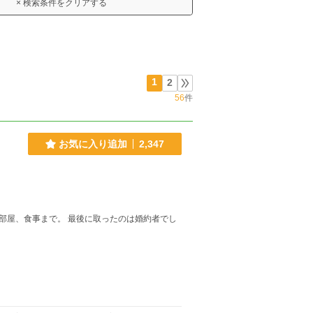
× 検索条件をクリアする
1
2
56
件
お気に入り追加
2,347
部屋、食事まで。 最後に取ったのは婚約者でし