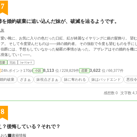
7
姉を婚約破棄に追い込んだ妹が、破滅を辿るようです。
銀灰
可愛い靴に、お気に入りの色だった口紅、紅が綺麗なイヤリングに銀の髪飾り。 望
――姉の婚約者。 その強欲で今度も望むものを手にしたアザレアだったが、奪い取った婚約者フロス
伯爵には、予想もしていなかった秘匿の事情があった。 アザレアはその婚約を機に、これまでの人生から一転、奈落のような不幸
へ滑落していく――。
恋愛
完結
ｼｮｰﾄｼｮｰﾄ
8,113
3,622
24h.ポイント
170pt
位 / 228,829件
位 / 66,377件
小説
恋愛
婚約破棄
ざまぁ
妹視点ざまぁ
妹に奪われる
妹はバッドエンド
悪役
感想数 0
文字数 4,
8
え？後悔している？それで？
みおな
書籍情報