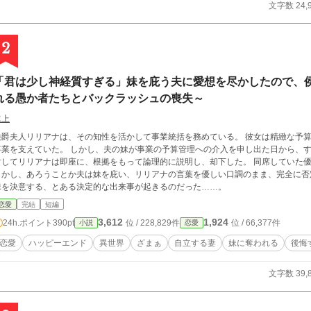
文字数 24,
2
「君は少し神経質すぎる」妹を庇う夫に愛想を尽かしたので、
れる愚か者たちとバックラッシュの喪失～
水上
侯爵夫人リリアナは、その知性を活かして事業統括を務めている。 彼女は精緻な予
ていた。 しかし、夫の妹が事業の予算管理への介入を申し出た日から、すべての歯車が狂い始める。 妹の的外れな提案に
してリリアナは即座に、根拠をもって論理的に説明し、却下した。 同席していた優しい夫もそれに納得してくれると思っていた。
かし、あろうことか夫は妹を庇い、リリアナの言葉を優しい口調のまま、完全に否定した。 そこからすれ違いが始ま
縁を決意する、とある決定的な出来事が起きるのだった……。
恋愛
完結
短編
3,612
1,924
24h.ポイント
390pt
位 / 228,829件
位 / 66,377件
小説
恋愛
恋愛
ハッピーエンド
異世界
ざまぁ
自立する妻
妹に奪われる
後悔
文字数 39,