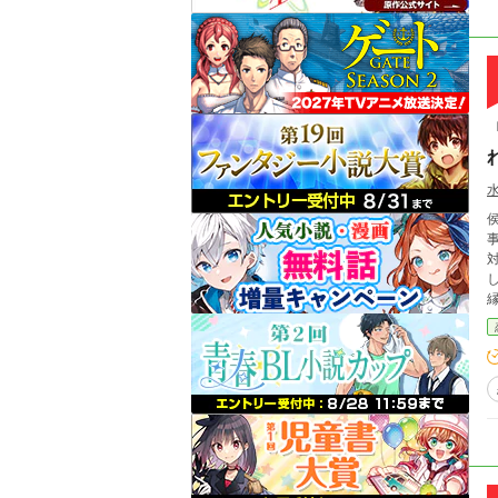
事業を支え
対
し