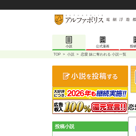
小説
公式漫画
投
TOP
>
小説
>
恋愛 妹に奪われる 小説一覧
恋
投稿小説