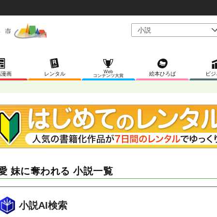
Web
稿漫画
レンタル
絵本ひろば
ビジ
コンテンツ大賞
愛 妹に奪われる 小説一覧
小説AI検索