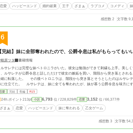
恋愛
ハッピーエンド
婚約破棄
王子
ざまぁ
ラブコメ
コメディ
感想数 2
文字数 9,
6
【完結】妹に全部奪われたので、公爵令息は私がもらってもい
曽根原ツタ
書籍情報
ルサレテには完璧な妹ペトロニラがいた。彼女は勉強ができて刺繍も上手。美しく
日、ルサレテが公爵令息と話しただけで彼女の嫉妬を買い、階段から突き落とされる
した。 その後ペトロニラは、階段から突き落とそうとしたのはルサレテだと嘘をつき、婚約者と家族を奪い、意地悪な
姉に仕立てた。 ルサレテは、妹に全てを奪われたが、妹が慕う公爵令息を味
恋愛
完結
長編
R15
6,793
3,152
24h.ポイント
213pt
位 / 228,829件
位 / 66,377件
小説
恋愛
ざまぁ
恋愛
ハッピーエンド
妹に奪われる
乙女ゲーム
感想数 3
文字数 54,