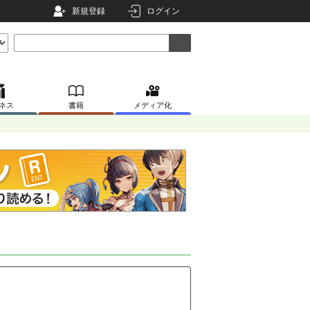
新規登録
ログイン
ネス
書籍
メディア化