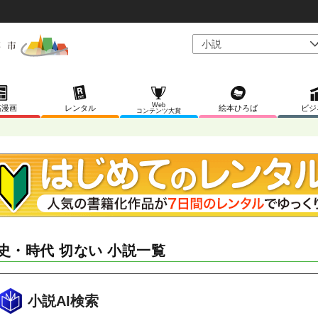
Web
稿漫画
レンタル
絵本ひろば
ビジ
コンテンツ大賞
史・時代 切ない 小説一覧
小説AI検索