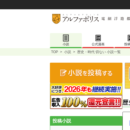
小説
公式漫画
投
TOP
>
小説
>
歴史・時代 切ない 小説一覧
歴
投稿小説