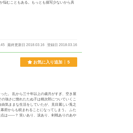
か悩むこともある。もっとも描写少ないから具
145
最終更新日 2018.03.16
登録日 2018.03.16
お気に入り追加
5
った。 乱から三十年以上の歳月がすぎ、空き屋
その強さに惚れたたぬ子は桃次郎についていくこ
自由気ままな生活をしていたが、見目麗しい兎之
幕府からも睨まれることになってしまう。 ふた
点は――？ 笑いあり、涙あり、剣戟ありのあや