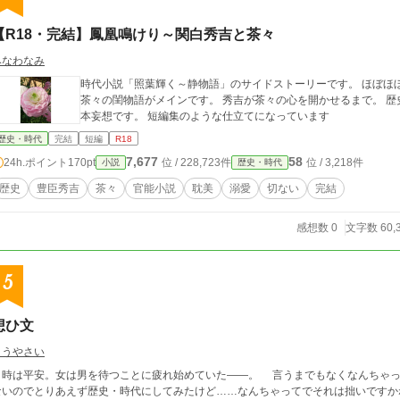
【R18・完結】鳳凰鳴けり～関白秀吉と茶々
みなわなみ
時代小説「照葉輝く～静物語」のサイドストーリーです。 ほぼほぼ
茶々の閨物語がメインです。 秀吉が茶々の心を開かせるまで。 
本妄想です。 短編集のような仕立てになっています
歴史・時代
完結
短編
R18
7,677
58
24h.ポイント
170pt
位 / 228,723件
位 / 3,218件
小説
歴史・時代
歴史
豊臣秀吉
茶々
官能小説
耽美
溺愛
切ない
完結
感想数 0
文字数 60,
5
想ひ文
こうやさい
は平安。女は男を待つことに疲れ始めていた――。 言うまでもなくなんちゃって平安です。 カテゴリは例の如くよく分から
ないのでとりあえず歴史・時代にしてみたけど……なんちゃってでそれは拙いですか