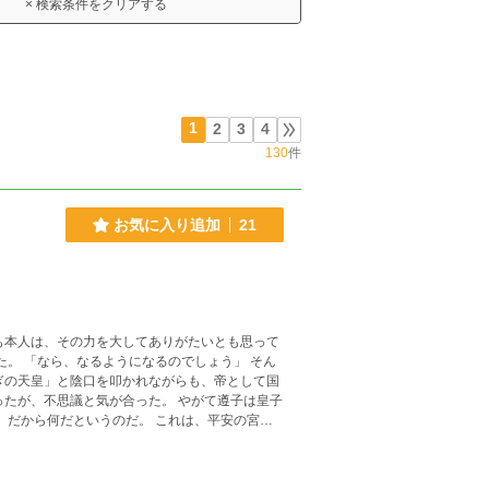
× 検索条件をクリアする
1
2
3
4
130
件
お気に入り追加
21
も本人は、その力を大してありがたいとも思って
た。 「なら、なるようになるのでしょう」 そん
ぎの天皇」と陰口を叩かれながらも、帝として国
ったが、不思議と気が合った。 やがて遵子は皇子
 だから何だというのだ。 これは、平安の宮廷