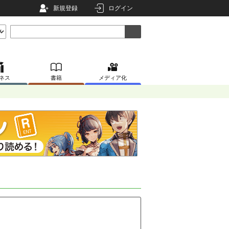
新規登録
ログイン
ネス
書籍
メディア化