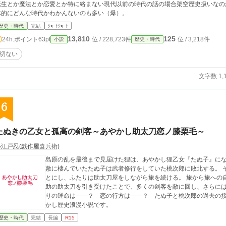
転生とか魔法とか恋愛とか特に絡まない現代以前の時代の話の場合架空歴史扱いなの
体的にどんな時代かわかんないのも多い（爆）。
歴史・時代
完結
ｼｮｰﾄｼｮｰﾄ
13,810
125
24h.ポイント
63pt
位 / 228,723件
位 / 3,218件
小説
歴史・時代
切ない
文字数 1,
6
たぬきの乙女と孤高の剣客～あやかし助太刀恋ノ膝栗毛～
小江戸忍(戯作屋喜兵衛)
島原の乱を最後まで見届けた狸は、あやかし狸乙女『たぬ子』にな
敷に棲んでいたたぬ子は武者修行をしていた桃次郎に敗北する。 
とにし、ふたりは助太刀屋をしながら旅を続ける。 旅から旅への
助の助太刀を引き受けたことで、多くの剣客を敵に回し、さらには
りの運命は――？ 恋の行方は――？ たぬ子と桃次郎の過去の接
かし歴史浪漫小説です。
歴史・時代
完結
長編
R15