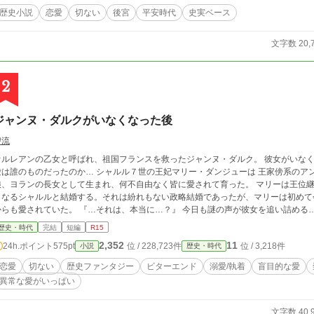
歴史小説
恋愛
切ない
後宮
平安時代
史実ベース
文字数 20,
2
ジャンヌ・ダルクがいなくなった後
碧流
オルレアンの乙女と呼ばれ、祖国フランスを救ったジャンヌ・ダルク。 彼女がいなく
ものだったのか… シャルル７世の王妃マリー・ダンジューは 王家傍系のアンジュー公ルイ２世と妃アラゴン王フアン１世の
、ヨランの長女として生まれ、何不自由なく皆に愛されて育った。 マリーは王位継承問題で荒れるフランス王家のため、又従兄弟
となるシャルルと結婚する。それは紛れもない政略結婚であったが、マリーは初めて
からも愛されていた。 『…それは、本当に…？』 今日も謎の声が彼女を追い詰める
歴史・時代
完結
短編
R15
2,352
11
24h.ポイント
575pt
位 / 228,723件
位 / 3,218件
小説
歴史・時代
恋愛
切ない
歴史ファンタジー
ビターエンド
溺愛/執着
盲目的な愛
異常な愛がいっぱい
文字数 40,