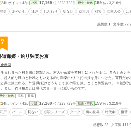
17,169
159
24h.ポイント
42pt
位 / 228,723件
位 / 3,218件
小説
歴史・時代
歴史
あやかし
江戸
じんわり
切ない
助太刀
剣客
女主人公
江
感想数 1
文字数 79,
7
外道猟姫・釣り独楽お京
板倉恭司
生まれ育った村を賊に襲撃され、村人や家族を皆殺しにされた上に、自らも両足を
末、超人的な腕力と神域ともいえる釣り独楽(つりごま)の技を身につけた。盲目だが
七と共に旅に出る。外道猟姫(げどうりょうき)の殺し旅、とくと御覧あれ。 ※差別
い。また、釣り独楽とは現代のヨーヨーに近いものです。
歴史・時代
完結
長編
17,169
159
24h.ポイント
42pt
位 / 228,723件
位 / 3,218件
小説
歴史・時代
江戸
バトル
切ない
必殺シリーズ
ダーク
裏の世界
時代劇
復讐
感想数 28
文字数 111,