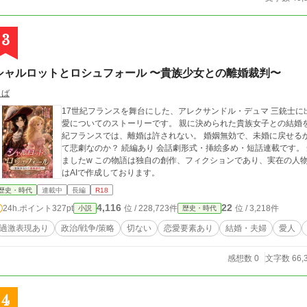
3
シャルロットとロシュフォール 〜貴族少女との離婚裁判〜
こば
17世紀フランスを舞台にした、アレクサンドル・デュマ 三銃士
愛についてのストーリーです。 親に決められた貴族女子との結婚を戦略的に離婚に持ち込むという話です。 17世
紀フランスでは、離婚は許されない。 婚姻無効で、未婚に戻せるかどうか・・ それが果たして
て悲劇なのか？ 続編あり 会話劇形式・挿絵多め・短話連載です。 短編で始めましたが、気づいたら長編になって
ましたw この物語は独自の創作、フィクションであり、実在の人物・団体とは一切関係ありません。 ※表紙と挿絵
はAIで作成しております。
歴史・時代
連載中
長編
R18
4,116
22
24h.ポイント
327pt
位 / 228,723件
位 / 3,218件
小説
歴史・時代
過激表現あり
政治/戦争/策略
切ない
恋愛要素あり
結婚・夫婦
愛人
感想数 0
文字数 66,
4