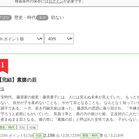
検索条件の保存には
ログイン
が必要です。
歴史・時代
切ない
テゴリ
タグ
1
【完結】素腹の后
碧流
平安時代。 藤原家の姫君・藤原遵子には、人には見えぬ未来が見えていた。 もっと
いない。 自分が子を産めないことも。 やがて后となることも。 なんとなく知ってい
な調子である。 一方、若き円融天皇は違った。 藤原氏の思惑に振り回され、「中継
を守ろうと必死にもがいていた。 気負う帝と、肩の力の抜けた姫。 正反対の二人だ
を産まぬまま后となる。 後の世に『素腹の后』と呼ばれた女性である。 子がいない。
で自分らしく生きた風変わりな后と、そんな彼女を誰よりも愛した天皇の物語。
歴史・時代
完結
短編
2,198
9
24h.ポイント
617pt
位 / 228,723件
位 / 3,218件
小説
歴史・時代