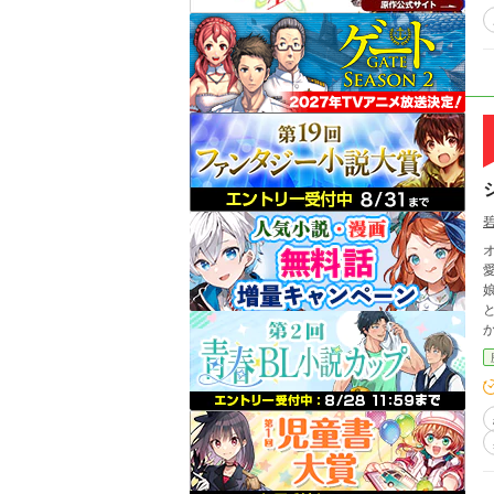
愛は誰の
娘