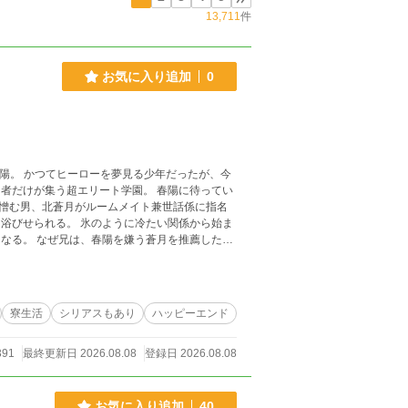
13,711
件
お気に入り追加
0
者だけが集う超エリート学園。 春陽に待ってい
憎む男、北蒼月がルームメイト兼世話係に指名
浴びせられる。 氷のように冷たい関係から始ま
なる。 なぜ兄は、春陽を嫌う蒼月を推薦したの
ブ学園生活は待ったなし！？ 犬猿の仲から始まる
寮生活
シリアスもあり
ハッピーエンド
391
最終更新日 2026.08.08
登録日 2026.08.08
お気に入り追加
40