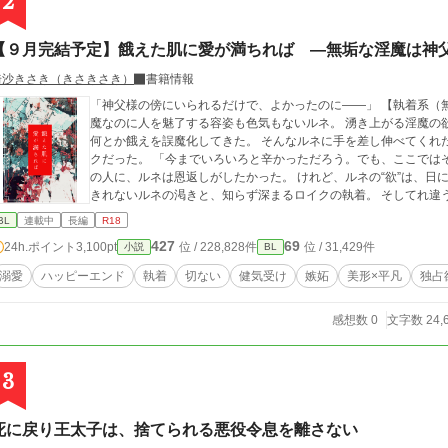
2
【９月完結予定】餓えた肌に愛が満ちれば ―無垢な淫魔は神
綺沙きさき（きさきさき）
書籍情報
「神父様の傍にいられるだけで、よかったのに――」 【執着系（無自覚）神父】×【健気な淫魔】 ＜あらすじ＞ 淫
魔なのに人を魅了する容姿も色気もないルネ。 湧き上がる淫魔の欲を、これまでは娼館で情事を覗き見ることで、
何とか餓えを誤魔化してきた。 そんなルネに手を差し伸べてくれ
クだった。 「今までいろいろと辛かっただろう。でも、ここではそんな想いはさせない」 手を差し伸べてくれたそ
の人に、ルネは恩返しがしたかった。 けれど、ルネの“欲”は、日に
きれないルネの渇きと、知らず深まるロイクの執着。 そしてれ違
BL
連載中
長編
R18
427
69
24h.ポイント
3,100pt
位 / 228,828件
位 / 31,429件
小説
BL
溺愛
ハッピーエンド
執着
切ない
健気受け
嫉妬
美形×平凡
独占
感想数 0
文字数 24,
3
死に戻り王太子は、捨てられる悪役令息を離さない