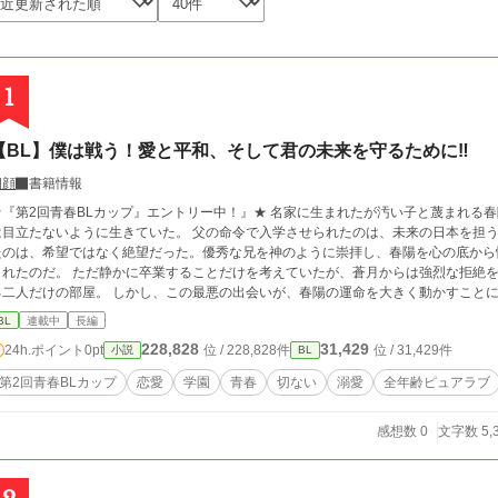
1
【BL】僕は戦う！愛と平和、そして君の未来を守るために‼︎
朝顔
書籍情報
第2回青春BLカップ』エントリー中！』★ 名家に生まれたが汚い子と蔑まれる春陽。 かつてヒーローを夢見る少年だったが、今
は目立たないように生きていた。 父の命令で入学させられたのは、未来の日本を担う
たのは、希望ではなく絶望だった。優秀な兄を神のように崇拝し、春陽を心の底から
されたのだ。 ただ静かに卒業することだけを考えていたが、蒼月からは強烈な拒絶を
る二人だけの部屋。 しかし、この最悪の出会いが、春陽の運命を大きく動かすことに
か。 家の呪縛と兄の影から、春陽は抜け出すことができるのか。 じれじれピュアラ
BL
連載中
長編
と淡い恋の物語。 氷の王子と呼ばれる忠犬×ヒーローを夢見ていた男の子
228,828
31,429
24h.ポイント
0pt
位 / 228,828件
位 / 31,429件
小説
BL
第2回青春BLカップ
恋愛
学園
青春
切ない
溺愛
全年齢ピュアラブ
感想数 0
文字数 5,