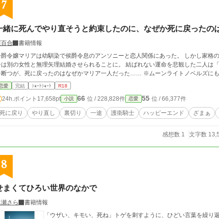
7
一緒に死んでやり直そうと約束したのに、なぜか死に戻ったの
桜百合
書籍情報
子爵令嬢マリアは幼馴染で侯爵令息のアンソニーと恋人関係にあった。 しかし家格
ーは別の女性と無理矢理結婚させられることに。 結ばれない運命を悲観した二人は
を断つが、死に戻ったのはなぜかマリア一人だった…… 
恋愛
完結
ｼｮｰﾄｼｮｰﾄ
R18
66
55
24h.ポイント
17,658pt
位 / 228,828件
位 / 66,377件
小説
恋愛
死に戻り
やり直し
裏切り
一途
護衛騎士
ハッピーエンド
ざまぁ
感想数 1
文字数 13,
8
せまくてひろい世界のなかで
水瀬さら
書籍情報
「ウザい、キモい、死ね」トゲを刺すように、ひどい言葉を繰り