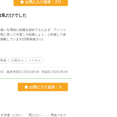
お気に入り追加
271
は私だけでした
の違いを理由に結婚を認めてもらえず、アンソニ
「死に戻って今度こそ結婚しよう」と約束して命
※ムーンライトノベルズにも掲載しています(日間表紙入り)
執着
心変わり
ノーチェ
501
最終更新日 2026.08.08
登録日 2026.08.06
お気に入り追加
3
返す永遠（とわ）。「死にたい……」死ぬつもり