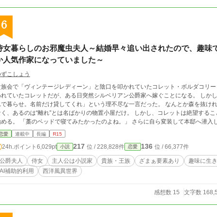
6
侍女暮らしのお邪魔虫夫人～結婚早々追い出されたので、趣味
か人気作家になっていました～
ゆずこしょう
族会で「ヴィンテージレディーン」と陰口を叩かれていたコレット・ボルダコリー（二十三歳） なかなか結婚
れていたコレットだが、ある日突然シルベリアン公爵家へ嫁ぐことになる。 しかし結婚式当日、夫に告げられたのは「森の奥の離
で暮らせ。名前だけ貸してくれ」という理不尽な一言だった。 なんとか森を抜ければ、あるのは小さな小屋一つ。 調理場も井戸も
、あるのは“離れ”とは名ばかりの物置小屋だけ。 しかし、コレットは絶望すること無く、着ていたドレスを切ってベッドを作り
で寝てみたかったのよね。」 さらに自ら変装して本邸へ潜入し、夫の愛人アリスの専属侍女・アレットとして
 傲慢な夫と、わがままな義妹。 二人の日常は、小説のネタの宝庫だった。 「せっかくだし、小説を書きましょう。名
恋愛
連載中
長編
R15
お邪魔虫夫人”がいいわね。」 こうして書き上げられた物語は朝刊小説として貴族たちの間で瞬く間に大人気となり、「お邪魔
217
136
24h.ポイント
6,029pt
位 / 228,828件
位 / 66,377件
小説
恋愛
人」の名は国中へ広まっていく。 そして誰も気づかないまま、小説に綴られた数々の出来事が、やがて王国に隠された数々の汚
点を白日の下に晒していくことになるのだが……！？
公爵夫人
侍女
主人公は小説家
貴族・王族
ざまぁ要素あり
趣味に生
AI補助的利用
西洋風異世界
感想数 15
文字数 168,