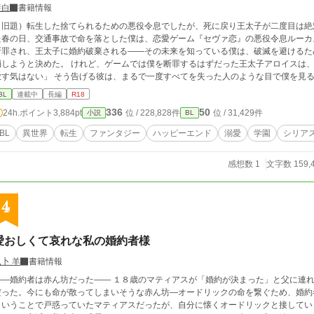
藍白
書籍情報
旧題）転生した捨てられるための悪役令息でしたが、死に戻り王太子が二度目は絶対に捨ててくれません
た春の日、交通事故で命を落とした僕は、恋愛ゲーム『セヴァ恋』の悪役令息ルーカ
断罪され、王太子に婚約破棄される――その未来を知っている僕は、破滅を避けるた
消しようと決めた。 けれど、ゲームでは僕を断罪するはずだった王太子アロイスは、
放す気はない」 そう告げる彼は、まるで一度すべてを失った人のような目で僕を見る
や攻略対象たちまで、誰もシナリオどおりに動かない。 戸惑いながら過ごす日々の中
BL
連載中
長編
R18
ている悪役令息ルーカスと、僕の中に残る本当のルーカスは、まったく違う人物なの
336
50
24h.ポイント
3,884pt
位 / 228,828件
位 / 31,429件
小説
BL
いてくる。 捨てられるためだけに育てられた悪役令息と、一度失った婚約者を今度こ
度目の人生で選ぶ、本当の未来とは――
BL
異世界
転生
ファンタジー
ハッピーエンド
溺愛
学園
シリア
感想数 1
文字数 159,
4
愛おしくて哀れな私の婚約者様
卜 羊
書籍情報
――婚約者は赤ん坊だった―― １８歳のマティアスが「婚約が決まった」と父に連
だった。今にも命が散ってしまいそうな赤ん坊―オードリックの命を繋ぐため、婚約
ということで戸惑っていたマティアスだったが、自分に懐くオードリックと接してい