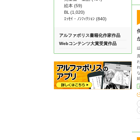
絵本 (59)
BL (1,020)
ｴｯｾｲ・ﾉﾝﾌｨｸｼｮﾝ (840)
アルファポリス書籍化作家作品
Webコンテンツ大賞受賞作品
貴
わ
れ
なく
始める。 「藁のベッド
働き始めて……
前は“
虫夫