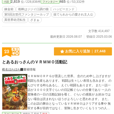
2,819
465
位 / 228,836件
位 / 53,332件
小説
ファンタジー
な3人の冒険者と、お父さんの錬金したアイテムの納品先であ
る道具屋さん。 僕は彼らに優しく見守られながら、次々に
錬金術
相棒はジジイ口調の猫
ハッピーエンド
お父さんに訪れる災難をこっそり解決していく。 全ては、
第5回次世代ファンタジーカップ
捨てられからの愛され主人公
大好きなお父さんとのいつも通りの平穏な毎日のために。 ー
異世界幼児転生
ざまぁ
ーーー ・2025年アルファポリス「第5回次世代ファンタジー
カップ」にて愛され主人公賞を受賞 ・2025年12月8日 1巻
刊行 ・2026年3月9日 2巻刊行 ・2026年7月8日 3巻刊行
文字数 414,497
・旧題：赤ちゃん錬金術師の恩返し
最終更新日 2026.08.07
登録日 2025.03.06
23
お気に入り追加
27,448
とあるおっさんのＶＲＭＭＯ活動記
椎名ほわほわ
書籍情報
ＶＲＭＭＯＲＰＧが普及した世界。 念のため申し上げますが
戦闘も生産もあります。 戦闘は生々しい表現も含みます。 の
んびりする時もあるし、えぐい戦闘もあります。 また一話一
話が３０００文字ぐらいの日記帳ぐらいの分量であり 一人の
冒険者の一日の活動記録を覗く、ぐらいの感覚が お好みでは
ない場合は読まれないほうがよろしいと思われます。 また、
このお話の舞台となっているＶＲＭＭＯはクリアする事や 無
双する事が目的ではなく、冒険し生きていくもう１つの人生
が テーマとなっているＶＲＭＭＯですので、極端に戦闘続き
ファンタジー
連載中
長編
R15