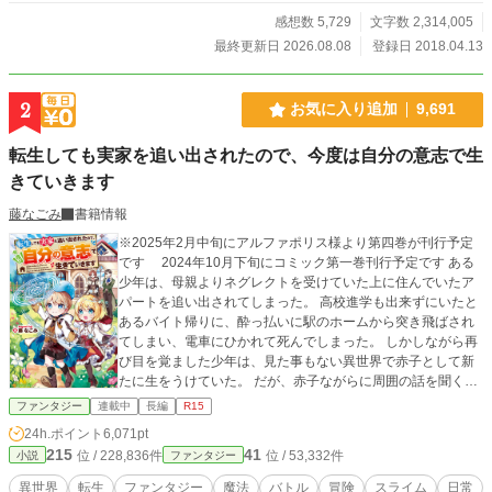
感想数 5,729
文字数 2,314,005
最終更新日 2026.08.08
登録日 2018.04.13
2
お気に入り追加
9,691
転生しても実家を追い出されたので、今度は自分の意志で生
きていきます
藤なごみ
書籍情報
※2025年2月中旬にアルファポリス様より第四巻が刊行予定
です 2024年10月下旬にコミック第一巻刊行予定です ある
少年は、母親よりネグレクトを受けていた上に住んでいたア
パートを追い出されてしまった。 高校進学も出来ずにいたと
あるバイト帰りに、酔っ払いに駅のホームから突き飛ばされ
てしまい、電車にひかれて死んでしまった。 しかしながら再
び目を覚ました少年は、見た事もない異世界で赤子として新
たに生をうけていた。 だが、赤子ながらに周囲の話を聞く内
に、この世界の自分も幼い内に追い出されてしまう事に気づ
ファンタジー
連載中
長編
R15
いてしまった。 そんな中、突然見知らぬ金髪の幼女が連れて
24h.ポイント
6,071pt
こられ、一緒に部屋で育てられる事に。 幼女の事を妹として
215
41
位 / 228,836件
位 / 53,332件
小説
ファンタジー
接しながら、この子も一緒に追い出されてしまうことが分か
った。 幼い二人で来たる追い出される日に備えます。 基本は
異世界
転生
ファンタジー
魔法
バトル
冒険
スライム
日常