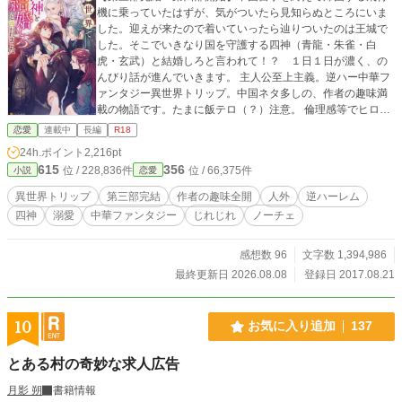
機に乗っていたはずが、気がついたら見知らぬところにいま
した。迎えが来たので着いていったら辿りついたのは王城で
した。そこでいきなり国を守護する四神（青龍・朱雀・白
虎・玄武）と結婚しろと言われて！？ １日１日が濃く、の
んびり話が進んでいきます。 主人公至上主義。逆ハー中華フ
ァンタジー異世界トリップ。中国ネタ多しの、作者の趣味満
載の物語です。たまに飯テロ（？）注意。 倫理感等でヒロイ
ンがたびたびもだもだします。脱線多すぎ（ぉぃ 『』内の言
恋愛
連載中
長編
R18
葉は中国語です。 注：なろう版からの移転です。改稿はそれ
24h.ポイント
2,216pt
ほどしていません。R18指定にしていますが保険です。内容
615
356
位 / 228,836件
位 / 66,375件
小説
恋愛
自体はR15程度の予定です。 関連作：「貴方色に染まる」
「初恋は草海に抱かれ」（アルファポリス内に掲載。浅葱の
異世界トリップ
第三部完結
作者の趣味全開
人外
逆ハーレム
マイページをご確認ください） 「花嫁は笑わない～傾国異聞
四神
溺愛
中華ファンタジー
じれじれ
ノーチェ
～」https://ncode.syosetu.com/n4007ee/ 登場人物や世界設定
などはこちら↓ https://paleblue.fanbox.cc/posts/6069842
感想数 96
文字数 1,394,986
最終更新日 2026.08.08
登録日 2017.08.21
10
お気に入り追加
137
とある村の奇妙な求人広告
月影 朔
書籍情報