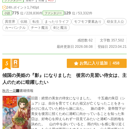
ファンタジー
連載中
長編
R15
ばされてしまい、死を迎えてしまう。 享年は25歳。 周囲には
24h.ポイント
1,740pt
散乱した荷物だけでなく、さっきまで会話していた家族が横
775
129
位 / 228,836件
位 / 53,332件
小説
ファンタジー
たわっている。 25歳の精神だからこそ、これが何を意味して
いるのかに気づき、ショックを受ける。 大雨の中を泣き叫ん
異世界
伝統
転生
まったりライフ
モフモフ要素あり
幼女主人公
でいる時、1体の小さな精霊カーバンクルが現れる。前世もふ
カーバンクル
チート魔法
剣と魔法
もふ好きだったユミルは、もふもふ精霊と会話することで悲
しみも和らぎ、互いに打ち解けることに成功する。 精霊カー
バンクルと仲良くなったことで、彼女は日本古来の伝統に関
感想数 62
文字数 357,502
わる魔法を習得するのだが、チート魔法のせいで色々やらか
最終更新日 2026.08.08
登録日 2023.04.21
していく。まわりの精霊や街に住む平民や貴族達もそれに振
り回されるものの、愛くるしく天真爛漫な彼女を見ること
で、皆がほっこり心を癒されていく。 人々や精霊に愛されて
5
お気に入り追加
458
いくユミルは、伝統魔法で仲間たちと悠々自適な生活を目指
します。
傾国の美姫の『影』になりました 後宮の見習い侍女は、主
人のために暗躍したい
秋月一花
書籍情報
旧題：絶世の美女の侍女になりました。 十五歳の朱亞（シ
ュア）は、自分を育ててくれた祖父が亡くなったことをきっ
かけに住んでいた村から旅に出た。 旅の道中、皇帝陛下が
美女を後宮に招くために港町に向かっていることを知った朱
亞は、好奇心を抑えられず一目見てみたいと港町へ目的地を
決めた。 山の中を歩いていると、雨の匂いを感じ取り近く