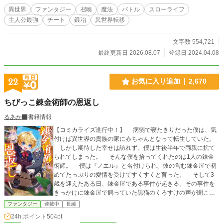
異世界
ファンタジー
召喚
魔法
バトル
スローライフ
主人公最強
チート
鍛冶
異世界転移
文字数 554,721
最終更新日 2026.08.07
登録日 2024.04.08
22
お気に入り追加
2,670
ちびっこ錬金術師の恩返し
るあか
書籍情報
【コミカライズ進行中！】 病弱で寝たきりだった僕は、気
付けば異世界の貴族の家に赤ちゃんとなって転生していた。
しかし期待した幸せは訪れず、僕は生後半年で両親に捨て
られてしまった。 そんな僕を拾ってくれたのは1人の錬金
術師。 僕は『ノエル』と名付けられ、彼の営む錬金屋で初
めてたっぷりの愛情を受けてすくすくと育った。 そして3
歳を迎えたある日、錬金屋である事件が起きる。その事件を
きっかけに錬金屋で飼っていた黒猫のくろすけの声が聞こえ
るようになり、僕には超能力のスキルと膨大な魔力があるこ
ファンタジー
連載中
長編
とが分かった。 くろすけは錬金術に詳しい特別な猫で、僕
24h.ポイント
504pt
は彼に弟子入りをして、錬金術を覚えることに。 個性豊か