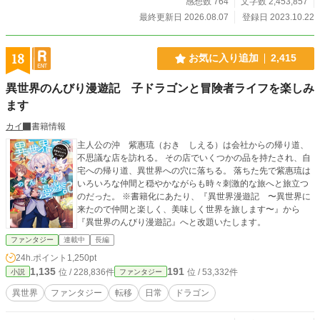
感想数 764
文字数 2,453,857
最終更新日 2026.08.07
登録日 2023.10.22
18
お気に入り追加
2,415
異世界のんびり漫遊記 子ドラゴンと冒険者ライフを楽しみ
ます
カイ
書籍情報
主人公の沖 紫惠琉（おき しえる）は会社からの帰り道、
不思議な店を訪れる。 その店でいくつかの品を持たされ、自
宅への帰り道、異世界への穴に落ちる。 落ちた先で紫惠琉は
いろいろな仲間と穏やかながらも時々刺激的な旅へと旅立つ
のだった。 ※書籍化にあたり、『異世界漫遊記 〜異世界に
来たので仲間と楽しく、美味しく世界を旅します〜』から
『異世界のんびり漫遊記』へと改題いたします。
ファンタジー
連載中
長編
24h.ポイント
1,250pt
1,135
191
位 / 228,836件
位 / 53,332件
小説
ファンタジー
異世界
ファンタジー
転移
日常
ドラゴン