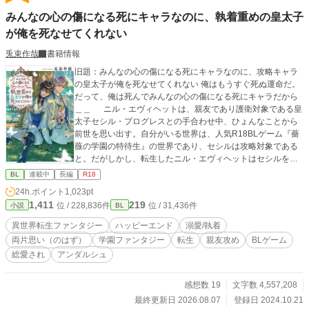
みんなの心の傷になる死にキャラなのに、執着重めの皇太子
が俺を死なせてくれない
兎束作哉
書籍情報
旧題：みんなの心の傷になる死にキャラなのに、攻略キャラ
の皇太子が俺を死なせてくれない 俺はもうすぐ死ぬ運命だ。
だって、俺は死んでみんなの心の傷になる死にキャラだから
＿＿ ニル・エヴィヘットは、親友であり護衛対象である皇
太子セシル・プログレスとの手合わせ中、ひょんなことから
前世を思い出す。自分がいる世界は、人気R18BLゲーム『薔
薇の学園の特待生』の世界であり、セシルは攻略対象である
と。だがしかし、転生したニル・エヴィヘットはセシルを守
って死ぬ運命をたどる、番外ストーリーのキャラ。 記憶を思
BL
連載中
長編
R18
い出したのが、自分が死ぬかもしれない一か月前。どうに
24h.ポイント
1,023pt
か、セシルも自分も生き残りたい。そう思い行動するのだ
1,411
219
位 / 228,836件
位 / 31,436件
小説
BL
が、どうもうまくいかないニル。 また、親友であるセシルは
前世の推しであり、淡い恋心も抱いてしまう。対してセシル
異世界転生ファンタジー
ハッピーエンド
溺愛/執着
はニルのことを”親友”だと断言する。 そうしているうちに、
両片思い（のはず）
学園ファンタジー
転生
親友攻め
BLゲーム
運命の日を迎え襲撃にある二人。ニルは物語通りセシルを庇
総愛され
アンダルシュ
って致命傷を負う。 「……よかった、君が、無事で」 そうし
て、ニルは死を迎えた……はずだったが。 ――おかしい。 な
ぜか、次に目を覚ましたときには、セシルの部屋に軟禁され
感想数 19
文字数 4,557,208
ていて? スパダリ（受の前では情緒不安定）幼なじみ皇太
最終更新日 2026.08.07
登録日 2024.10.21
子×運命にあらがう親友ポジションの護衛騎士の学園異世界フ