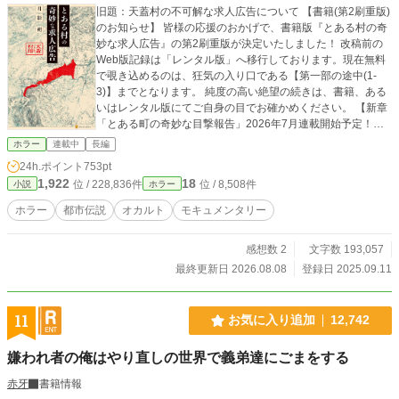
旧題：天蓋村の不可解な求人広告について ​【書籍(第2刷重版)
のお知らせ】 皆様の応援のおかげで、書籍版『とある村の奇
妙な求人広告』の第2刷重版が決定いたしました！ 改稿前の
Web版記録は「レンタル版」へ移行しております。現在無料
で覗き込めるのは、狂気の入り口である【第一部の途中(1-
3)】までとなります。 純度の高い絶望の続きは、書籍、ある
いはレンタル版にてご自身の目でお確かめください。 ​【新章
「とある町の奇妙な目撃報告」2026年7月連載開始予定！】
閉ざされた村の因習は、ついに境界を越える——。 ​クレーム
ホラー
連載中
長編
対策コンサルタントの「シン」は、日々の業務で処理する膨
24h.ポイント
753pt
大なデータの中に、説明のつかない「異物」を発見する。 ​
1,922
18
位 / 228,836件
位 / 8,508件
小説
ホラー
『200度のハンバーグを丸呑みする客』 『Webミーティング
中、まばたきをしない生徒』 『関節を一切曲げずに倒れ込む
ホラー
都市伝説
オカルト
モキュメンタリー
客』 ​これらは単なる奇行なのか、それとも。 ​ブログでの検
証、そして日常の風景に潜む奇妙な目撃談。 バラバラだった
感想数 2
文字数 193,057
断片が一つに繋がったとき、あなたは日常のすぐ隣で「何
か」と既に出会っていたことを知る。 読了後、あなたはも
最終更新日 2026.08.08
登録日 2025.09.11
う、すれ違う人々を信じられなくなる。 ​【※前作未読の方
へ】 本作は同ページにて連載を継続している正統続編にあた
り、前作の重大な結末（ネタバレ）が含まれます。 最大限お
11
お気に入り追加
12,742
楽しみいただくため、未読の方はぜひ前作、およびスピンオ
フから先にお読みください。 ​【前作・スピンオフあらすじ】
嫌われ者の俺はやり直しの世界で義弟達にごまをする
ダムの底に沈んだ「天蓋村」。 戦前から80年間にわたり出さ
れ続けていた、職種と無関係な不可解な求人広告。 匿名の研
赤牙
書籍情報
究サイト、人気ポッドキャスト、ジャーナリストの記録か