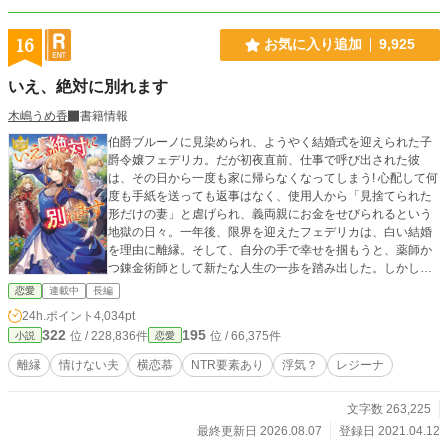
ァンタジー ※学園生活に入るまでが少し長いですが、学園
異世界ファンタジーです ※18歳で成人を迎える世界のお話で
16
お気に入り追加
9,925
す。物語中に18歳になります ※◆印の所はR18描写が入って
います ※毎日23：00～23：45の間に更新!! ※第２部後半に攻
いえ、絶対に別れます
め以外からの凌辱あります。メインCPは愛し合ってますが、
苦手な人はご注意を ※総愛されとタグしていますが、メイン
木嶋うめ香
書籍情報
CPは固定です ※第１～５部までの学園編は終了いたしました
※第６～８部の大人編終了いたしました ※番外編『我が子に
伯爵ブルーノに見染められ、ようやく結婚式を迎えられた子
愛を込めて』終了いたしました ※現在、番外編『新たな時代
爵令嬢フェデリカ。だが初夜直前、仕事で呼び出された彼
を切り拓く一歩』を更新中
は、その日から一度も家に帰らなくなってしまう! 心配して何
度も手紙を送っても返事はなく、使用人から「見捨てられた
形だけの妻」と虐げられ、義両親にお金をせびられるという
地獄の日々。一年後、限界を迎えたフェデリカは、白い結婚
を理由に離縁。そして、自分の手で幸せを掴もうと、薬師か
つ錬金術師として新たな人生の一歩を踏み出した。しかし、
ある日「戻ってきてくれないか」と懇願する元夫がやって来
恋愛
連載中
長編
る。さらには、予想外なあの人まで現れて 皆様のお陰で拙作
24h.ポイント
4,034pt
『いえ、絶対に別れます』は、第16回恋愛小説大賞で優秀賞
322
195
位 / 228,836件
位 / 66,375件
小説
恋愛
を頂き、レジーナブックス様より書籍化致しました。 ありが
とうございます。
離縁
情けない夫
横恋慕
NTR要素あり
浮気？
レジーナ
文字数 263,225
最終更新日 2026.08.07
登録日 2021.04.12