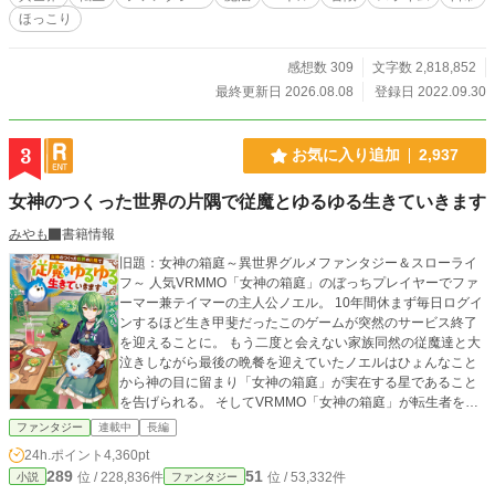
お兄ちゃんと妹ちゃんを中心としたストーリーです カクヨム
ほっこり
様と小説家になろう様にも投稿しています 2023/08/30 題名を
以下に変更しました 「転生しても実家を追い出されたので、
今度は自分の意志で生きていきたいと思います」→「転生し
感想数 309
文字数 2,818,852
ても実家を追い出されたので、今度は自分の意志で生きてい
最終更新日 2026.08.08
登録日 2022.09.30
きます」 書籍化が決定しました 2023/09/01 アルファポリス
社様より9月中旬に刊行予定となります 2023/09/06 アルファ
ポリス様より、9月19日に出荷されます 呱々唄七つ先生の素
3
お気に入り追加
2,937
晴らしいイラストとなっております 2024/3/21 アルファポリ
ス様より第二巻が発売されました 2024/4/24 コミカライズス
女神のつくった世界の片隅で従魔とゆるゆる生きていきます
タートしました 2024/8/12 アルファポリス様から第三巻が八
月中旬に刊行予定です 2024年10月下旬にコミック第一巻刊
みやも
書籍情報
行予定です
旧題：女神の箱庭～異世界グルメファンタジー＆スローライ
フ～ 人気VRMMO「女神の箱庭」のぼっちプレイヤーでファ
ーマー兼テイマーの主人公ノエル。 10年間休まず毎日ログイ
ンするほど生き甲斐だったこのゲームが突然のサービス終了
を迎えることに。 もう二度と会えない家族同然の従魔達と大
泣きしながら最後の晩餐を迎えていたノエルはひょんなこと
から神の目に留まり「女神の箱庭」が実在する星であること
を告げられる。 そしてVRMMO「女神の箱庭」が転生者を選
別するための篩だったことを知り、従魔達と離れたくないノ
ファンタジー
連載中
長編
エルは転生を決意。 「女神の箱庭」こと「アストレイリア」
24h.ポイント
4,360pt
に転生したノエルはこれまでと同様、従魔達と力を合わせな
289
51
位 / 228,836件
位 / 53,332件
小説
ファンタジー
がら農業に勤しみ、時には人々と交流しながらアストレイリ