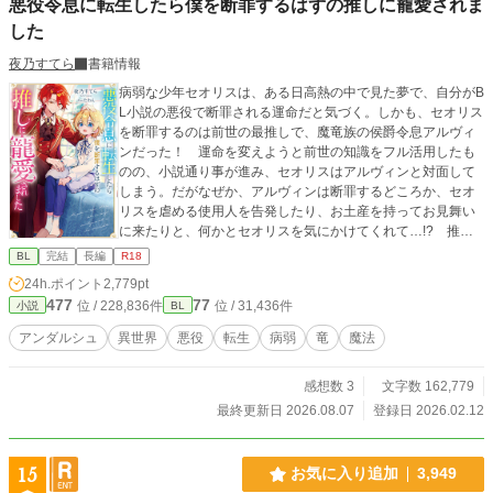
悪役令息に転生したら僕を断罪するはずの推しに寵愛されま
した
夜乃すてら
書籍情報
病弱な少年セオリスは、ある日高熱の中で見た夢で、自分がB
L小説の悪役で断罪される運命だと気づく。しかも、セオリス
を断罪するのは前世の最推しで、魔竜族の侯爵令息アルヴィ
ンだった！ 運命を変えようと前世の知識をフル活用したも
のの、小説通り事が進み、セオリスはアルヴィンと対面して
しまう。だがなぜか、アルヴィンは断罪するどころか、セオ
リスを虐める使用人を告発したり、お土産を持ってお見舞い
に来たりと、何かとセオリスを気にかけてくれて…!? 推し
に愛でられ、守られる幸せいっぱいの転生生活、開幕！
BL
完結
長編
R18
24h.ポイント
2,779pt
477
77
位 / 228,836件
位 / 31,436件
小説
BL
アンダルシュ
異世界
悪役
転生
病弱
竜
魔法
感想数 3
文字数 162,779
最終更新日 2026.08.07
登録日 2026.02.12
15
お気に入り追加
3,949