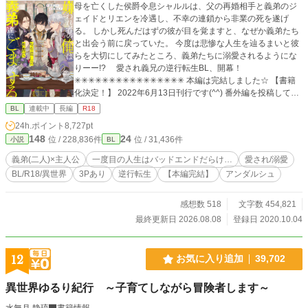
母を亡くした侯爵令息シャルルは、父の再婚相手と義弟のジ
ら、人知を超えた戦慄の真実が浮かび上がる。 続くスピンオ
ェイドとリエンを冷遇し、不幸の連鎖から非業の死を遂げ
フ『とある村に関する調査報告書』では、長谷部教授のノー
る。 しかし死んだはずの彼が目を覚ますと、なぜか義弟たち
トと音声データから、さらなる絶望の深淵が描かれる。
と出会う前に戻っていた。 今度は悲惨な人生を辿るまいと彼
らを大切にしてみたところ、義弟たちに溺愛されるようにな
りーー!? 愛され義兄の逆行転生BL、開幕！
✳︎✳︎✳︎✳︎✳︎✳︎✳︎✳︎✳︎✳︎✳︎✳︎✳︎✳︎✳︎✳︎ 本編は完結しました☆ 【書籍
化決定！】 2022年6月13日刊行です(^^) 番外編を投稿してい
ますが、書籍化改稿前に投稿していた番外編はweb掲載して
BL
連載中
長編
R18
いた時の設定で書いている場面もあります。 ※いくつか番外
24h.ポイント
8,727pt
編を更新していますが、R7年12月現在更新メインとしている
148
24
位 / 228,836件
位 / 31,436件
小説
BL
のは【ジェイドとリエンのやり直し】の番外編です。 よろし
くお願いします🙇
義弟(二人)×主人公
一度目の人生はバッドエンドだらけ…
愛され/溺愛
BL/R18/異世界
3Pあり
逆行転生
【本編完結】
アンダルシュ
感想数 518
文字数 454,821
最終更新日 2026.08.08
登録日 2020.10.04
12
お気に入り追加
39,702
異世界ゆるり紀行 ～子育てしながら冒険者します～
水無月 静琉
書籍情報