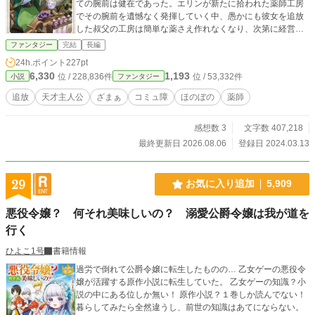
ての腕前は健在であった。エリンが新たに拾われた薬師工房
でその腕前を遺憾なく発揮していく中、愚かにも彼女を追放
した叔父の工房は簡単な薬さえ作れなくなり、次第に経営が
傾いていく。
ファンタジー
完結
長編
24h.ポイント
227pt
6,330
1,193
位 / 228,836件
位 / 53,332件
小説
ファンタジー
追放
天才主人公
ざまぁ
コミュ障
ほのぼの
薬師
感想数 3
文字数 407,218
最終更新日 2026.08.06
登録日 2024.03.13
29
お気に入り追加
5,909
悪役令嬢？ 何それ美味しいの？ 溺愛公爵令嬢は我が道を
行く
ひよこ1号
書籍情報
過労で倒れて公爵令嬢に転生したものの… 乙女ゲーの悪役令
嬢が活躍する原作小説に転生していた。 乙女ゲーの知識？小
説の中にある位しか無い！ 原作小説？１巻しか読んでない！
暮らしてみたら全然違うし、前世の知識はあてにならない。