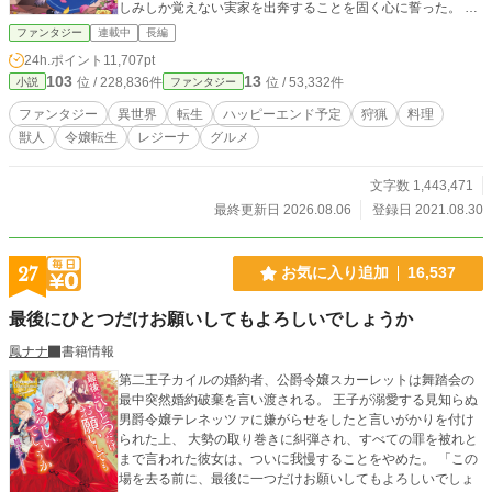
しみしか覚えない実家を出奔することを固く心に誓った。 こ
の最強の『無限収納EX』スキルを使って、元々は私のものだ
ファンタジー
連載中
長編
った財産を根こそぎ奪ってやる！ 外見だけは可憐な少女は逞
24h.ポイント
11,707pt
しく異世界をサバイバルする。
103
13
位 / 228,836件
位 / 53,332件
小説
ファンタジー
ファンタジー
異世界
転生
ハッピーエンド予定
狩猟
料理
獣人
令嬢転生
レジーナ
グルメ
文字数 1,443,471
最終更新日 2026.08.06
登録日 2021.08.30
27
お気に入り追加
16,537
最後にひとつだけお願いしてもよろしいでしょうか
鳳ナナ
書籍情報
第二王子カイルの婚約者、公爵令嬢スカーレットは舞踏会の
最中突然婚約破棄を言い渡される。 王子が溺愛する見知らぬ
男爵令嬢テレネッツァに嫌がらせをしたと言いがかりを付け
られた上、 大勢の取り巻きに糾弾され、すべての罪を被れと
まで言われた彼女は、ついに我慢することをやめた。 「この
場を去る前に、最後に一つだけお願いしてもよろしいでしょ