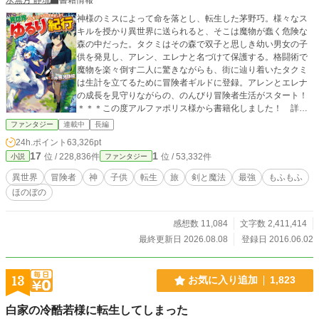
神様のミスによって命を落とし、転生した茅野巧。様々なス
キルを授かり異世界に送られると、そこは魔物が蠢く危険な
森の中だった。タクミはその森で双子と思しき幼い男女の子
供を発見し、アレン、エレナと名づけて保護する。格闘術で
魔物を楽々倒す二人に驚きながらも、街に辿り着いたタクミ
は生計を立てるために冒険者ギルドに登録。アレンとエレナ
の成長を見守りながらの、のんびり冒険者生活がスタート！
＊＊＊この度アルファポリス様から書籍化しました！ 詳し
くは近況ボードにて！
ファンタジー
連載中
長編
24h.ポイント
63,326pt
17
1
位 / 228,836件
位 / 53,332件
小説
ファンタジー
異世界
冒険者
神
子供
転生
旅
剣と魔法
最強
もふもふ
ほのぼの
感想数 11,084
文字数 2,411,414
最終更新日 2026.08.08
登録日 2016.06.02
13
お気に入り追加
1,823
白家の冷酷若様に転生してしまった