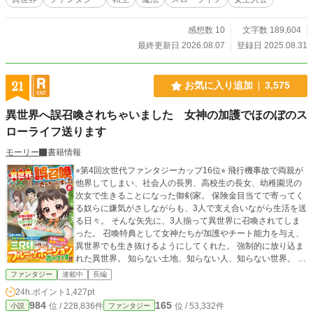
感想数 10
文字数 189,604
最終更新日 2026.08.07
登録日 2025.08.31
21
お気に入り追加
3,575
異世界へ誤召喚されちゃいました 女神の加護でほのぼのス
ローライフ送ります
モーリー
書籍情報
⭐︎第4回次世代ファンタジーカップ16位⭐︎ 飛行機事故で両親が
他界してしまい、社会人の長男、高校生の長女、幼稚園児の
次女で生きることになった御剣家。 保険金目当てで寄ってく
る奴らに嫌気がさしながらも、3人で支え合いながら生活を送
る日々。 そんな矢先に、3人揃って異世界に召喚されてしま
った。 召喚特典として女神たちが加護やチート能力を与え、
異世界でも生き抜けるようにしてくれた。 強制的に放り込ま
れた異世界。 知らない土地、知らない人、知らない世界。 不
安をはねのけながら、時に怖い目に遭いながら、3人で異世界
ファンタジー
連載中
長編
を生き抜き、平穏なスローライフを送る。 そんなほのぼのと
24h.ポイント
1,427pt
した物語。
984
165
位 / 228,836件
位 / 53,332件
小説
ファンタジー