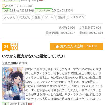
という 事もございません。 また、転生物やデスゲームなどに
24h.ポイント
10,195pt
変化することもございませんので、そのようなお話がお好み
121
15
位 / 228,836件
位 / 53,332件
小説
ファンタジー
の方は読まれないほうが良いと思われます。
おっさん
のんびり
生産
ゲーム
冒険者
ＶＲＭＭＯ
感想数 5,020
文字数 5,579,609
最終更新日 2026.08.07
登録日 2016.08.16
24
お気に入り追加
14,198
いつから魔力がないと錯覚していた!?
犬丸まお
書籍情報
婚約者に無理やり襲われそうになり、寮の二階の窓から飛び
降りたサフィラスは、落下した衝撃で前世を思い出した。サ
フィラスの前世は、無詠唱の大魔法使いと言われた最強の魔
法使いフォルティスだったのだ。今世では、魔法伯爵家に生
れながら5歳の魔力判定で魔力なしと判じられてからというも
の、ずっと家族から冷遇されていた大人しいサフィラス。と
ころが前世を思い出した途端、サフィラスの人格は前世のフ
ォルティスの人格にほぼ飲み込まれてしまった。これまでの
可哀想なサフィラスよ、さようなら。これからは我慢も自重
BL
連載中
長編
R18