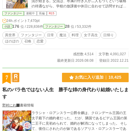
流が始まる。交流は、専属の付き人が二人もつくという破格
の待遇ながら、学校の放課後や休日に合わせて訪問すれば…
ファンタジー
連載中
長編
R15
24h.ポイント
7,470pt
176
28
位 / 228,836件
位 / 53,332件
小説
ファンタジー
異世界
ファンタジー
日常
魔法
料理
女子高生
日帰り
ほのぼの
召喚
恋愛
感想数 4,514
文字数 4,091,027
最終更新日 2026.08.08
登録日 2022.12.21
7
お気に入り追加
10,425
私のバラ色ではない人生 勝手な姉の身代わり結婚いたしま
す
野村にれ
書籍情報
ララシャ・ロアンスラー公爵令嬢は、クロンデール王国の王
太子殿下の婚約者だった。 だが、隣国であるピデム王国の第
二王子に見初められて、婚約が解消になってしまった。 そし
て、後任にされたのが妹であるソアリス・ロアンスラーであ