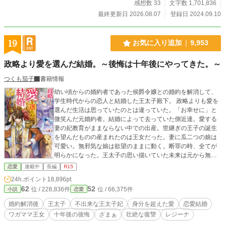
感想数 33
文字数 1,701,836
最終更新日 2026.08.07
登録日 2024.09.10
19
お気に入り追加
9,953
政略より愛を選んだ結婚。～後悔は十年後にやってきた。～
つくも茄子
書籍情報
幼い頃からの婚約者であった侯爵令嬢との婚約を解消して、
学生時代からの恋人と結婚した王太子殿下。 政略よりも愛を
選んだ生活は思っていたのとは違っていた。「お幸せに」と
微笑んだ元婚約者。結婚によって去っていた側近達。愛する
妻の妃教育がままならない中での出産。世継ぎの王子の誕生
を望んだものの産まれたのは王女だった。妻に瓜二つの娘は
可愛い。無邪気な娘は欲望のままに動く。断罪の時、全てが
明らかになった。王太子の思い描いていた未来は元から無か
ったものだった。後悔は続く。どこから間違っていたのか。
恋愛
連載中
長編
R15
24h.ポイント
18,896pt
62
52
位 / 228,836件
位 / 66,375件
小説
恋愛
婚約解消後
王太子
不出来な王太子妃
身分を超えた愛
恋愛結婚
ワガママ王女
十年後の後悔
ざまぁ
壮絶な復讐
レジーナ