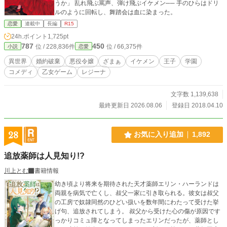
うか」 乱れ飛ぶ罵声、弾け飛ぶイケメン── 手のひらはドリ
ルのように回転し、舞踏会は血に染まった。
恋愛
連載中
長編
R15
24h.ポイント
1,725pt
787
450
位 / 228,836件
位 / 66,375件
小説
恋愛
異世界
婚約破棄
悪役令嬢
ざまぁ
イケメン
王子
学園
コメディ
乙女ゲーム
レジーナ
文字数 1,139,638
最終更新日 2026.08.06
登録日 2018.04.10
28
お気に入り追加
1,892
追放薬師は人見知り!?
川上とむ
書籍情報
幼き頃より将来を期待された天才薬師エリン・ハーランドは
両親を病気で亡くし、叔父一家に引き取られる。彼女は叔父
の工房で奴隷同然のひどい扱いを数年間にわたって受けた挙
げ句、追放されてしまう。 叔父から受けた心の傷が原因です
っかりコミュ障となってしまったエリンだったが、薬師とし