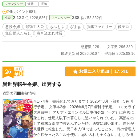
悪役令嬢レティシアに転生しちゃった！？ これは、ラスボス
ファンタジー
連載中
長編
になりたくない主人公が、必死にのんびりスローライフを目
24h.ポイント
681pt
指すお話。 もちろん最強の力をもった主人公が、のんびり出
2,122
338
位 / 228,836件
位 / 53,332件
小説
ファンタジー
来る訳もなく、色々と巻き込まれてしまうわけで……
悪役令嬢
最強主人公
もふもふ
ざまぁ
脳筋ファミリー
飯テロ
無自覚人たらし
巻き込まれ体質
感想数 129
文字数 296,389
最終更新日 2026.08.07
登録日 2025.08.16
26
お気に入り追加
17,591
異世界転生令嬢、出奔する
猫野美羽
書籍情報
※1〜4巻 書籍化しております！ 2026年8月下旬頃 5巻刊
行予定。 文庫本2巻 2026年8月7日頃刊行予定。 コミカライ
ズ連載中！ アリア・エランダル辺境伯令嬢（十才）は家族に
疎まれ、使用人以下の暮らしに追いやられていた。 高熱を出
して粗末な部屋で寝込んでいた時、唐突に思い出す。 自分が
異世界に転生した、元日本人OLであったことを。 魂の管理人
から授かったスキルを使い、思い入れも全くない、むしろ憎