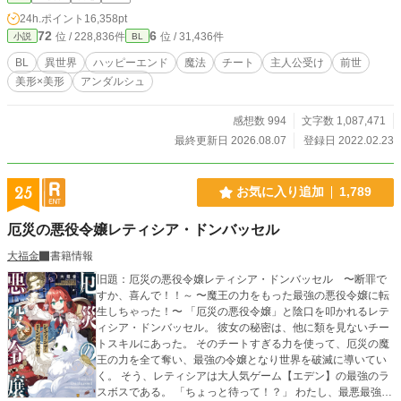
もしない。転生する前に、女神から与えられた強運という祝
24h.ポイント
16,358pt
福と無敵の魔法で、これまで虐げられてきたサフィラスは人
72
6
位 / 228,836件
位 / 31,436件
小説
BL
生を謳歌することを決意する！主人公が1ミリもピンチに陥ら
ないお気楽な話です。恋愛＆ラブHは物語後半に予定。
BL
異世界
ハッピーエンド
魔法
チート
主人公受け
前世
美形×美形
アンダルシュ
感想数 994
文字数 1,087,471
最終更新日 2026.08.07
登録日 2022.02.23
25
お気に入り追加
1,789
厄災の悪役令嬢レティシア・ドンバッセル
大福金
書籍情報
旧題：厄災の悪役令嬢レティシア・ドンバッセル 〜断罪で
すか、喜んで！！～ 〜魔王の力をもった最強の悪役令嬢に転
生しちゃった！〜 「厄災の悪役令嬢」と陰口を叩かれるレテ
ィシア・ドンバッセル。 彼女の秘密は、他に類を見ないチー
トスキルにあった。 そのチートすぎる力を使って、厄災の魔
王の力を全て奪い、最強の令嬢となり世界を破滅に導いてい
く。 そう、レティシアは大人気ゲーム【エデン】の最強のラ
スボスである。 「ちょっと待って！？」 わたし、最悪最強の