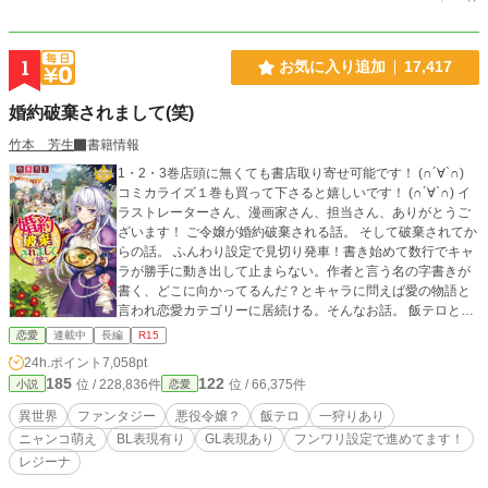
1
お気に入り追加
17,417
婚約破棄されまして(笑)
竹本 芳生
書籍情報
1・2・3巻店頭に無くても書店取り寄せ可能です！ (∩´∀`∩)
コミカライズ１巻も買って下さると嬉しいです！ (∩´∀`∩) イ
ラストレーターさん、漫画家さん、担当さん、ありがとうご
ざいます！ ご令嬢が婚約破棄される話。 そして破棄されてか
らの話。 ふんわり設定で見切り発車！書き始めて数行でキャ
ラが勝手に動き出して止まらない。作者と言う名の字書きが
書く、どこに向かってるんだ？とキャラに問えば愛の物語と
言われ恋愛カテゴリーに居続ける。そんなお話。 飯テロとカ
ワイコちゃん達だらけでたまに恋愛モードが降ってくる。 そ
恋愛
連載中
長編
R15
んなワチャワチャしたお話し。な筈！
24h.ポイント
7,058pt
185
122
位 / 228,836件
位 / 66,375件
小説
恋愛
異世界
ファンタジー
悪役令嬢？
飯テロ
一狩りあり
ニャンコ萌え
BL表現有り
GL表現あり
フンワリ設定で進めてます！
レジーナ