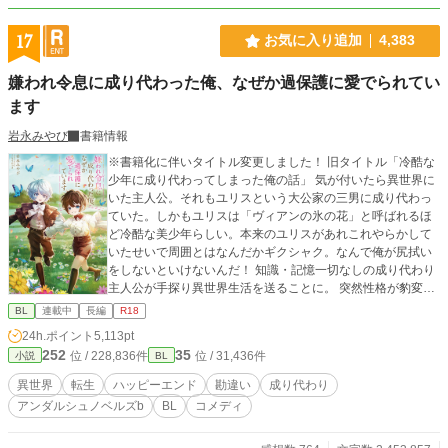
17
お気に入り追加
4,383
嫌われ令息に成り代わった俺、なぜか過保護に愛でられてい
ます
岩永みやび
書籍情報
※書籍化に伴いタイトル変更しました！ 旧タイトル「冷酷な
少年に成り代わってしまった俺の話」 気が付いたら異世界に
いた主人公。それもユリスという大公家の三男に成り代わっ
ていた。しかもユリスは「ヴィアンの氷の花」と呼ばれるほ
ど冷酷な美少年らしい。本来のユリスがあれこれやらかして
いたせいで周囲とはなんだかギクシャク。なんで俺が尻拭い
をしないといけないんだ！ 知識・記憶一切なしの成り代わり
主人公が手探り異世界生活を送ることに。 突然性格が豹変し
たユリスに戸惑う周囲を翻弄しつつ異世界ライフを楽しむお
BL
連載中
長編
R18
話です。 ※基本ほのぼの路線です。不定期更新。冒頭から少
24h.ポイント
5,113pt
しですが流血表現あります。苦手な方はご注意下さい。
252
35
位 / 228,836件
位 / 31,436件
小説
BL
異世界
転生
ハッピーエンド
勘違い
成り代わり
アンダルシュノベルズb
BL
コメディ