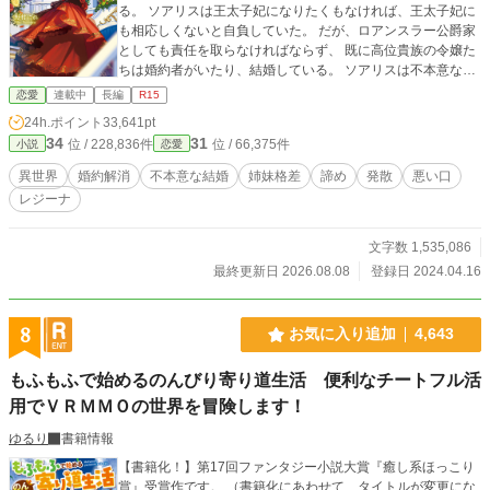
る。 ソアリスは王太子妃になりたくもなければ、王太子妃に
も相応しくないと自負していた。 だが、ロアンスラー公爵家
としても責任を取らなければならず、 既に高位貴族の令嬢た
ちは婚約者がいたり、結婚している。 ソアリスは不本意なが
らも嫁ぐことになってしまう。
恋愛
連載中
長編
R15
24h.ポイント
33,641pt
34
31
位 / 228,836件
位 / 66,375件
小説
恋愛
異世界
婚約解消
不本意な結婚
姉妹格差
諦め
発散
悪い口
レジーナ
文字数 1,535,086
最終更新日 2026.08.08
登録日 2024.04.16
8
お気に入り追加
4,643
もふもふで始めるのんびり寄り道生活 便利なチートフル活
用でＶＲＭＭＯの世界を冒険します！
ゆるり
書籍情報
【書籍化！】第17回ファンタジー小説大賞『癒し系ほっこり
賞』受賞作です。 （書籍化にあわせて、タイトルが変更にな