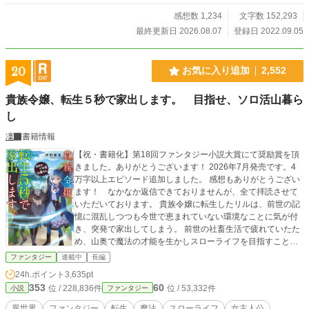
感想数 1,234
文字数 152,293
最終更新日 2026.08.07
登録日 2022.09.05
20
お気に入り追加
2,552
貴族令嬢、転生５秒で家出します。 目指せ、ソロ活山暮ら
し
凜
書籍情報
【祝・書籍化】第18回ファンタジー小説大賞にて奨励賞を頂
きました。ありがとうございます！ 2026年7月発売です。4
万字以上エピソード追加しました。 感想もありがとうござい
ます！ なかなか返信できておりませんが、全て拝読させて
いただいております。 貴族令嬢に転生したリルは、前世の記
憶に混乱しつつも今世で恵まれていない環境なことに気が付
き、突発で家出してしまう。 前世の社畜生活で疲れていたた
め、山奥で魔法の才能を生かしスローライフを目指すことに
した。しかししょっぱなから魔物に襲われ、元宮廷魔法士と
ファンタジー
連載中
長編
出会ったり、はては皇子までやってきてと、なんだかスロー
24h.ポイント
3,635pt
ライフとは違う毎日で……？
353
60
位 / 228,836件
位 / 53,332件
小説
ファンタジー
異世界
ファンタジー
転生
魔法
スローライフ
女主人公