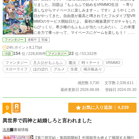
りました。旧題は『もふもふで始めるVRMMO生活 ～寄り
道しながらマイペースに楽しみます～』です） ようやくこの
日がやってきた。自由度が最高と噂されてたフルダイブ型VR
MMOのサービス開始日だよ。 最初の種族選択でガチャをした
らびっくり。希少種のもふもふが当たったみたい。 この幸運
に全力で乗っかって、マイペースにゲームを楽しもう！ ……
もぐもぐ。この世界、ご飯美味しすぎでは？ ＊＊＊ ゲーム生
ファンタジー
連載中
長編
活をのんびり楽しむ話。 バトルもありますが、基本はスロー
24h.ポイント
8,175pt
ライフ。 主人公は羽のあるうさぎになって、愛嬌を振りまき
154
22
位 / 228,836件
位 / 53,332件
小説
ファンタジー
ながら、あっちへこっちへフラフラと、異世界のようなゲー
ム世界を満喫します。 カクヨム様でも公開しております。
ファンタジー
主人公がもふもふ
魔法
時々チート
VRMMO
スローライフ
ほのぼの
グルメ
生産
掲示板あり
感想数 3,730
文字数 2,336,611
最終更新日 2026.08.08
登録日 2024.05.30
9
お気に入り追加
4,239
異世界で四神と結婚しろと言われました
浅葱
書籍情報
【第三部完結・第四部開始】中国留学を終えて帰国する飛行