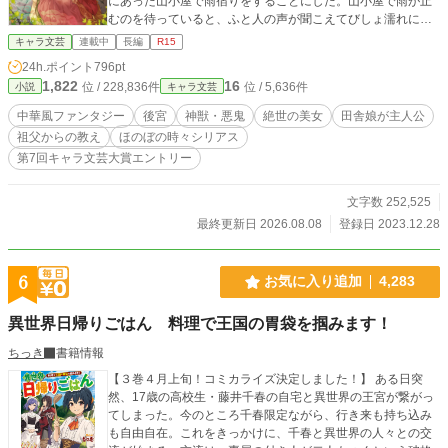
にあった山小屋で雨宿りをすることにした。山小屋で雨が止
むのを待っていると、ふと人の声が聞こえてびしょ濡れにな
ってしまった女性を招き入れる。 女性の名は桜綾（ヨウリ
キャラ文芸
連載中
長編
R15
ン）。彼女こそが、皇帝陛下が自ら迎えに行った絶世の美女
24h.ポイント
796pt
であった。 しかし、彼女は後宮に行きたくない様子。 と
1,822
16
位 / 228,836件
位 / 5,636件
小説
キャラ文芸
ころが皇帝陛下が山小屋で彼女を見つけてしまい、一緒にい
た朱亞まで巻き込まれる形で後宮に向かうことになった。
中華風ファンタジー
後宮
神獣・悪鬼
絶世の美女
田舎娘が主人公
後宮で知っている人がいないから、朱亞を侍女にしたいとい
祖父からの教え
ほのぼの時々シリアス
う願いを皇帝陛下は承諾してしまい、朱亞も桜綾の侍女とし
第7回キャラ文芸大賞エントリー
て後宮で暮らすことになってしまった。 祖父からの教えを
きっちりと受け継いでいる朱亞と、絶世の美女である桜綾が
後宮でいろいろなことを解決したりする物語。
文字数 252,525
最終更新日 2026.08.08
登録日 2023.12.28
6
お気に入り追加
4,283
異世界日帰りごはん 料理で王国の胃袋を掴みます！
ちっき
書籍情報
【３巻４月上旬！コミカライズ決定しました！】 ある日突
然、17歳の高校生・藤井千春の自宅と異世界の王宮が繋がっ
てしまった。今のところ千春限定ながら、行き来も持ち込み
も自由自在。これをきっかけに、千春と異世界の人々との交