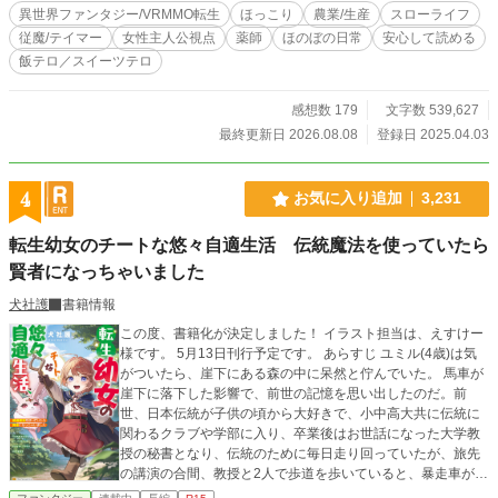
アで生活していく。 素材好き、アイテム好き、図鑑は全て埋
異世界ファンタジー/VRMMO転生
ほっこり
農業/生産
スローライフ
めたいタイプ。何でも余分に持っておきたくて、何でも余分
従魔/テイマー
女性主人公視点
薬師
ほのぼの日常
安心して読める
に作っちゃう。 得意なことは「ご飯作り」と「季節の手仕
飯テロ／スイーツテロ
事」そして「調薬（ポーション）」。 四季折々の作物を作っ
て、収穫して、加工して、保存する。地味で穏やかな日々だ
けど、それが最高に愛おしい。 転生生活を舌と五感で味わい
感想数 179
文字数 539,627
尽くす日常系スローライフファンタジー。 ドタバタした展開
最終更新日 2026.08.08
登録日 2025.04.03
はあまりなく、ゆったりと優しく時間が流れていくようなお
話です。
4
お気に入り追加
3,231
転生幼女のチートな悠々自適生活 伝統魔法を使っていたら
賢者になっちゃいました
犬社護
書籍情報
この度、書籍化が決定しました！ イラスト担当は、えすけー
様です。 5月13日刊行予定です。 あらすじ ユミル(4歳)は気
がついたら、崖下にある森の中に呆然と佇んでいた。 馬車が
崖下に落下した影響で、前世の記憶を思い出したのだ。前
世、日本伝統が子供の頃から大好きで、小中高大共に伝統に
関わるクラブや学部に入り、卒業後はお世話になった大学教
授の秘書となり、伝統のために毎日走り回っていたが、旅先
の講演の合間、教授と2人で歩道を歩いていると、暴走車が突
っ込んできたので、彼女は教授を助けるも、そのまま跳ね飛