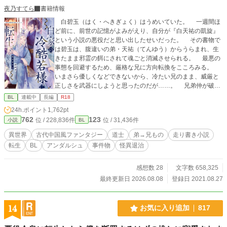
夜乃すてら
書籍情報
白碧玉（はく・へきぎょく）はうめいていた。 一週間ほ
ど前に、前世の記憶がよみがえり、自分が『白天祐の凱旋』
という小説の悪役だと思い出したせいだった。 その書物で
は碧玉は、腹違いの弟・天祐（てんゆう）からうらまれ、生
きたまま邪霊の餌にされて魂ごと消滅させられる。 最悪の
事態を回避するため、厳格な兄に方向転換をこころみる。
いまさら優しくなどできないから、冷たい兄のまま、威厳と
正しさを武器にしようと思ったのだが……。 兄弟仲が破滅
するのを回避すればいいだけなのに、なぜか天祐は碧玉にな
BL
連載中
長編
R18
つきはじめ……？ ※弟→兄ものです。（カップリング固
24h.ポイント
1,762pt
定〜） ※なんちゃって中華風ファンタジー小説です。 ※自分
762
123
位 / 228,836件
位 / 31,436件
小説
BL
できづいた時に修正するので、誤字脱字の報告は不要です。
◆2022年5月に、アンダルシュのほうで書籍化しました。
異世界
古代中国風ファンタジー
道士
弟→兄もの
走り書き小説
本編５万字＋番外編５万字の、約10万字加筆しておりますの
転生
BL
アンダルシュ
事件物
怪異退治
で、既読の方もお楽しみいただけるかと思います。 ※書籍
verでは、規約により兄弟の恋愛がNGのため、天祐が叔父の
子――従兄弟であり、養子になったという設定に変わってい
感想数 28
文字数 658,325
ます。
最終更新日 2026.08.08
登録日 2021.08.27
14
お気に入り追加
817