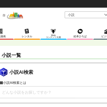
Web
稿漫画
レンタル
絵本ひろば
ビジ
コンテンツ大賞
S 小説一覧
小説AI検索
小説AI検索とは