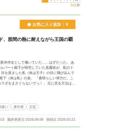
542
件
お気に入り追加
8
ド、股間の熱に耐えながら王国の覇
新米侍女として働いていた……はずだった。 あ
ギルバート殿下が研究していた黒魔術が、私のド
 目を覚ました私（体は王子）の目に飛び込んで
殿下（体は私）の姿。 「素晴らしい弾力だ。こ
カラダをまさぐらないでっ！」 元に戻る方法は不
学園に通い、王位を狙う兄弟たちを欺くという悪
チガチに緊張しているだけなのに、騎士家系仕込み
れて学園中から大絶賛！？ 一方その頃、本物の
「開発」していた。 ――さらに最悪なことに、
勘違い
身分差
主従
な快感が、遠く離れた学園にいる私（王子の体）
殿下！ 今、授業中……っ！」 いつ快感が飛ん
015
最終更新日 2026.08.08
登録日 2026.03.21
？