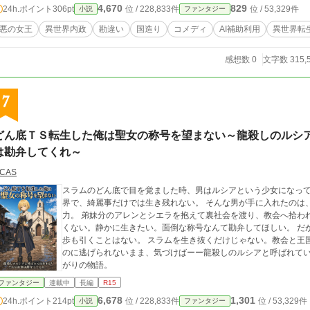
4,670
829
24h.ポイント
306pt
位 / 228,833件
位 / 53,329件
小説
ファンタジー
悪の女王
異世界内政
勘違い
国造り
コメディ
AI補助利用
異世界転
感想数 0
文字数 315,
7
どん底ＴＳ転生した俺は聖女の称号を望まない～龍殺しのルシ
は勘弁してくれ～
CAS
スラムのどん底で目を覚ました時、男はルシアという少女になって
界で、綺麗事だけでは生き残れない。 そんな男が手に入れたのは、教会が求める聖人や聖女が使えるという異質な
力。 弟妹分のアレンとシエラを抱えて裏社会を渡り、教会へ拾わ
くない。静かに生きたい。面倒な称号なんて勘弁してほしい。 だが、大切なものを踏みにじられるくらいなら、一
歩も引くことはない。 スラムを生き抜くだけじゃない。教会と王
のに逃げられないまま、気づけばーー龍殺しのルシアと呼ばれてい
がりの物語。
ファンタジー
連載中
長編
R15
6,678
1,301
24h.ポイント
214pt
位 / 228,833件
位 / 53,329件
小説
ファンタジー