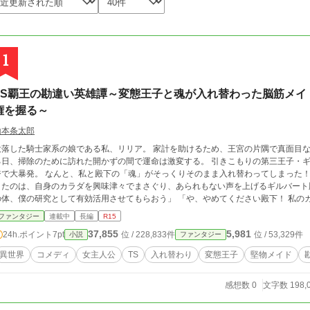
1
TS覇王の勘違い英雄譚～変態王子と魂が入れ替わった脳筋メイ
権を握る～
山本条太郎
没落した騎士家系の娘である私、リリア。 家計を助けるため、王宮の片隅で真面目な
る日、掃除のために訪れた開かずの間で運命は激変する。 引きこもりの第三王子・
ジで大暴発。 なんと、私と殿下の「魂」がそっくりそのまま入れ替わってしまった！
きたのは、自身のカラダを興味津々でまさぐり、あられもない声を上げるギルバート
の体、僕の研究として有効活用させてもらおう」 「や、やめてください殿下！ 私の
明。 殿下から持ちかけられたのは、病弱で引きこもりだった彼に代わって私が王立
ファンタジー
連載中
長編
R15
魔の取引だった。 かくして始まった、胃に穴が開きそうな私の偽装生活 。 ただガ
37,855
5,981
24h.ポイント
7pt
位 / 228,833件
位 / 53,329件
小説
ファンタジー
の無駄に鋭い反射神経のせいで、なぜかクールでミステリアスな最強王子と勘違いさ
殿下は私の体を使って裏から黒魔術で敵を次々と粉砕しつつ 、私の体を面白おかしく
異世界
コメディ
女主人公
TS
入れ替わり
変態王子
堅物メイド
私たちの魂は魔術的なパスでがっちりと繋がっていた 。 殿下が私の体に与える強烈
にも「感覚共有」でリアルタイムに襲いかかってくるのだ！ 「ひゃあっ！？ ちょっ、
感想数 0
文字数 198,
でくるか分からない恐怖と闘いながら、私はこの国と自身の貞操を守り切れるのか！