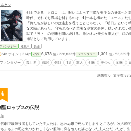
ハネケン
剣士である「クロコ」は、呪いによって可憐な美少女の身体へと変えられてしまった。
時代、それでも戦場を制するのは、剣一本を極めた「エース」た
「俺たちが欲しいのは過去を呪うことじゃない。『明日』という希望なんだ！」 しかし、ク
な欠陥があった。 守られるべき華奢な少女の身体。拭いきれない
獄で「強さ」の意味を問い続ける。 呪われた美少女軍人が、己の剣技で運命を切り拓く、異世界戦記。 ※AIを執筆
補助として利用しています。
ファンタジー
連載中
長編
6,678
1,301
24h.ポイント
214pt
位 / 228,833件
位 / 53,329件
小説
ファンタジー
ファンタジー
異世界
戦記
剣戟
TS
軍人
剣術
美少女
戦術
感想数 0
文字数 88,
4
剣聖ロップスの伝説
未羊
時代劇で殺陣役者をしていた主人公は、思わぬ形で死んでしまう ところが、次の瞬間
身もふもふの毛と似つかわしくない服装に身を包んだ姿となった主人公だったが、生