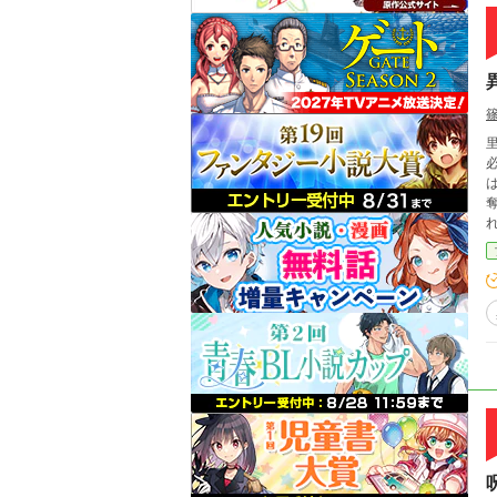
必ず復讐する
は
奪わ