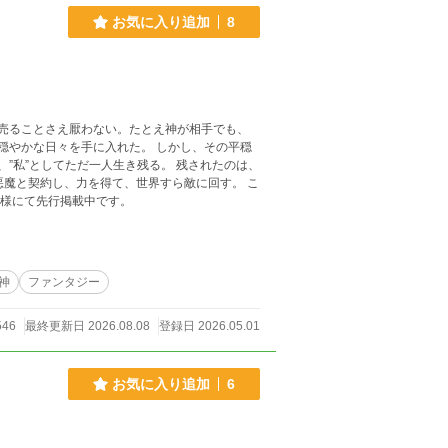
お気に入り追加
8
を売ることさえ厭わない。たとえ神が相手でも、
てただ一人生き残る。 残されたのは、
。 ※本作は、小説家になろう様にて先行掲載中です。
神
ファンタジー
546
最終更新日 2026.08.08
登録日 2026.05.01
お気に入り追加
6