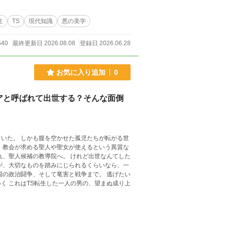
生
TS
現代知識
悪の美学
540
最終更新日 2026.08.08
登録日 2026.06.28
お気に入り追加
0
アと呼ばれて出世する？そんな面倒
いた。 しかも腹を空かせた孤児たちが転がる世
れ、聖人候補の教導院へ。 けれど出世なんてした
国の政治闘争、そして竜害と戦争まで。 逃げたい
く これはTS転生した一人の男の、望まぬ成り上