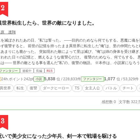
2
異世界転生したら、世界の敵になりました。
篠原 凛翔
里を滅ぼされたあの日、”私”は誓った。 ――目的のためなら何でもする。悪魔に魂
と。 前世の記憶を持ったまま異世界に転生した”俺”は、里の仲間たちと穏やかな日々を手に入れた。 しかし、その平穏
あまりにも脆かった。 突如現れた敵によって里は滅び、”俺”は姉の身体を受け継ぎ、”私”とし
れた日々の記憶と、燃えるような復讐心だけ。 復讐のためなら、何でもする。 悪魔と契約し、力を得て、世界すら敵に回す。 こ
れは―― 世界の敵となる事を選んだ”私”の、復讐の物語
ファンタジー
連載中
長編
R15
5,838
1,077
24h.ポイント
242pt
位 / 228,833件
位 / 53,329件
小説
ファンタジー
異世界
転生
復讐
ダークヒーロー
TS
女主人公
バトル
チート
感想数 0
文字数 322,
3
呪いで美少女になった少年兵、剣一本で戦場を駆ける