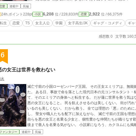
恋愛
連載中
長編
6,208
2,922
24h.ポイント
228pt
位 / 228,833件
位 / 66,375件
小説
恋愛
転生
恋愛
TS
女主人公
学園
女子高生/JK
ギャグ・コメディ
ギャ
感想数 0
文字数 160,
6
悪の女王は世界を救わない
幻火
滅亡寸前の小国ローゼンバーグ王国。 その王女エミリアは、無能
た。 ある日、事故で命を落とした現代日本の元コンサルタント・
て、そのエミリアの身体へと転生する。 だが蓮に世界を救う気はな
悪の女王になること。 民を飢えさせるのは美しくない。 街が汚れ
いるのも美しくない。 だから救う。 全ては理想の「悪」のために
し、 聖女や職人たちを配下に加えながら、 滅亡寸前の王国を理想
自らを悪の女王と名乗る少女と、個性豊かな仲間たちが織りなす勘
後まで善人を名乗る気がない。 小説家になろう、カクヨム
ファンタジー
連載中
長編