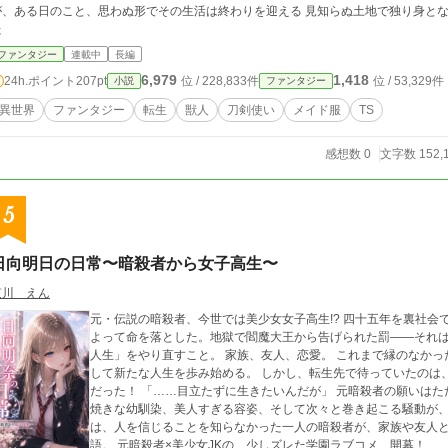
が、ある日のこと、思わぬ形でその生活は終わりを迎える 見知らぬ土地で独り身と
た
ファンタジー
連載中
長編
6,979
1,418
24h.ポイント
207pt
位 / 228,833件
位 / 53,329件
小説
ファンタジー
異世界
ファンタジー
転生
獣人
刀剣使い
メイド服
TS
感想数 0
文字数 152,
5
日向明日の日常〜暗殺者から女子高生〜
哀川 えん
元・伝説の暗殺者、今世では美少女女子高生!? 四十五年を裏社会で生き抜いた暗殺者・八雲弓弦は、任務の失敗に
よって命を落とした。地獄で閻魔大王から告げられた罰――それ
人生」をやり直すこと。 家族、友人、恋愛。 これまで縁のなかった当たり前の幸せを知るため、弓弦は日向明奈と
して新たな人生を歩み始める。 しかし、転生先で待っていたのは、まさかの「超モテる美少女」としての高校生活
だった！ 「……目立たずに生きたいんだが」 元暗殺者の願いはただ一つ。 平穏な日常を送ること。 けれど、世話
焼きな幼馴染、美人すぎる容姿、そして次々と巻き起こる騒動が、そ
は、人を信じることを知らなかった一人の暗殺者が、家族や友人
語。 元暗殺者×美少女JKの、少しズレた学園ラブコメ、開幕！