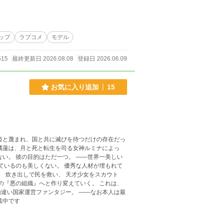
ップ
ラブコメ
モデル
515
最終更新日 2026.08.08
登録日 2026.06.09
お気に入り追加
15
姫と蔑まれ、国と共に滅びを待つだけの存在だっ
橘蓮は、月と死と転生を司る女神ルミナによっ
い。 彼の目的はただ一つ。 ――世界一美しい
ているのも美しくない。 優秀な人材が埋もれて
。 炊き出しで民を救い、 天才少女をスカウト
の『悪の組織』へと作り変えていく。 これは、
違い国家運営ファンタジー。 ――なお本人は最
にも掲載中です