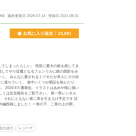
060
最終更新日 2026.07.14
登録日 2021.08.31
お気に入り追加
23,691
してしまったらしい。 現世に愛犬の銀を残してき
癒してやり従魔となるフェンリルに銀の面影をみ
くつか閑話を挟んだり、
に描い
しくは近況報告をご覧下さい。 第一章レンタル
になった部分を公開します。人物紹介の下に投稿
ほのぼの
レジーナ