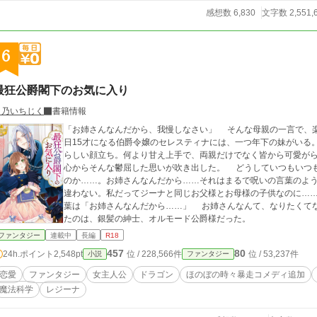
感想数 6,830
文字数 2,551,
6
最狂公爵閣下のお気に入り
白乃いちじく
書籍情報
「お姉さんなんだから、我慢しなさい」 そんな母親の一言で、楽しかった誕生会が一転、暗雲に包まれる。 今
日15才になる伯爵令嬢のセレスティナには、一つ年下の妹がいる
らしい顔立ち。何より甘え上手で、両親だけでなく皆から可愛がられる。 どうして自分だけ？ セ
心からそんな鬱屈した思いが吹き出した。 どうしていつもいつ
のか……。お姉さんなんだから……それはまるで呪いの言葉のよ
違わない。私だってジーナと同じお父様とお母様の子供なのに…
葉は「お姉さんなんだから……」 お姉さんなんて、なりたくてなったわけじゃない！ そんな叫びに応えてくれ
たのは、銀髪の紳士、オルモード公爵様だった。
ファンタジー
連載中
長編
R18
457
80
24h.ポイント
2,548pt
位 / 228,566件
位 / 53,237件
小説
ファンタジー
恋愛
ファンタジー
女主人公
ドラゴン
ほのぼの時々暴走コメディ追加
魔法科学
レジーナ