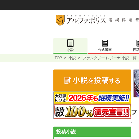
小説
公式漫画
投
TOP
>
小説
>
ファンタジー レジーナ 小説一覧
フ
投稿小説