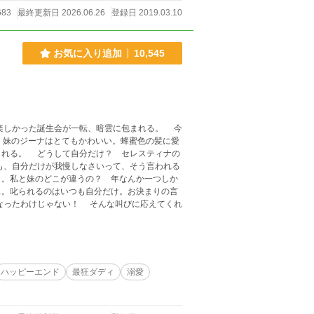
683
最終更新日 2026.06.26
登録日 2019.03.10
お気に入り追加
10,545
。妹のジーナはとてもかわいい。蜂蜜色の髪に愛
レスティナの
も、自分だけが我慢しなさいって、そう言われる
う。私と妹のどこが違うの？ 年なんか一つしか
…。叱られるのはいつも自分だけ。お決まりの言
ハッピーエンド
最狂ダディ
溺愛