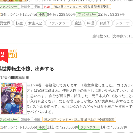
た、ストーリーや今後の展開に迫る質問等は返信を控えさせていただきます。 書籍の誤字脱字に
ファンタジー
連載中
長編
R15
第14回ファンタジー小説大賞 読者賞受賞
ボードの『書籍の誤字脱字はここに』にてお願いいたします。 出版社との規約に触れる質問等も基本お答えできな
94
12
24h.ポイント
12,574pt
位 / 228,566件
位 / 53,237件
小説
ファンタジー
異世界
転生
女主人公
ファンタジー
魔法
料理
お菓子
レジーナ
感想数 531
文字数 951,
2
異世界転生令嬢、出奔する
猫野美羽
書籍情報
※1〜4巻 書籍化しております！ 1巻文庫化しました。 コミカライズ連載中！ アリア・エランダル辺境伯令嬢（十
才）は家族に疎まれ、使用人以下の暮らしに追いやられていた。 
に思い出す。 自分が異世界に転生した、元日本人OLであったことを。 魂の管理人から授かったスキルを
い入れも全くない、むしろ憎しみしか覚えない実家を出奔することを固く心に誓った
X』スキルを使って、元々は私のものだった財産を根こそぎ奪ってやる！ 外見だけは可憐な少女は逞し
サバイバルする。
ファンタジー
連載中
長編
第14回ファンタジー小説大賞 成り上がり令嬢賞受賞
111
14
24h.ポイント
10,635pt
位 / 228,566件
位 / 53,237件
小説
ファンタジー