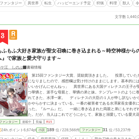
ファンタジー
異世界
転生
ハッピーエンド予定
狩猟
料理
獣人
文字数 1,440,
3
もふもふ大好き家族が聖女召喚に巻き込まれる～時空神様から
ム』で家族と愛犬守ります～
鐘ケ江 しのぶ
書籍情報
第15回ファンタジー大賞、奨励賞頂きました。 投票していた
になりましたので、感想欄は受け付けのままにします。基本的には返信
いいかげんにせんねっ」 異世界にある大国ディレナスの王子が聖女召喚を行った。呼ばれたのは聖女の称号をも
つ華憐と、派手な母親と、華憐の弟と妹。テンプレートのように
れてきた、水澤一家。 ディレナスの大臣の１人が申し訳ないか
かやらかすに決まっている。一番の被害者である水澤家長女優衣
った。『ルーム』だ。 一緒に巻き込まれた両親と弟にもそれぞ
た。だが、当人はこれでどうにかして、家族と溺愛している愛犬
華憐から逃げることだ。 聖女召喚に巻き込まれた４人家族+愛
ファンタジー
連載中
長編
R15
が…………… ゆるっと設定、方言がちらほら出ますので、読
189
31
24h.ポイント
6,674pt
位 / 228,566件
位 / 53,237件
小説
ファンタジー
が、ご了承頂けたら幸いです。