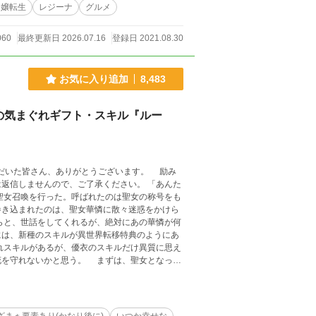
令嬢転生
レジーナ
グルメ
060
最終更新日 2026.07.16
登録日 2021.08.30
お気に入り追加
8,483
の気まぐれギフト・スキル『ルー
だいた皆さん、ありがとうございます。 励み
しませんので、ご了承ください。 「あんた
巻き込まれたのは、聖女華憐に散々迷惑をかけら
らと、世話をしてくれるが、絶対にあの華憐が何
には、新種のスキルが異世界転移特典のようにあ
れスキルがあるが、優衣のスキルだけ異質に思え
花を守れないかと思う。 まずは、聖女となった
犬の、のんびりで、もふもふな生活のつもり
みにくい解釈しにくい箇所があるかと思います