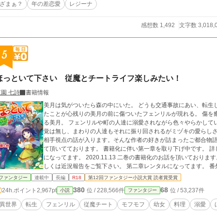
ざまぁ？
年の差恋愛
レジーナ
感想数 1,492
文字数 3,018,
5
ほっといて下さい 従魔とチートライフ楽しみたい！
三園 七詩
書籍情報
美月は気がついたら森の中にいた。 どうも交通事故にあい、転生
たことが心残りの美月の前に傷ついたフェンリルが現れる。 傷を
る美月。 フェンリルや町の人達に溺愛されながら色々やらかしていく。 みんなに愛されるミヅキだが本人にその自
覚は無し、まわりの人達もそれに振り回されるがミヅキの愛らしさに落ちていく。 途中い
相手視点の話が入ります。そんな作者の好きが詰まったご都合物語。 2020.8.5 書籍化、イラストはあめや様
て頂いてております。 書籍化に伴い第一章を取り下げ中です。 詳
になってます。 2020.11.13 二巻の書籍化のお話を頂いております。 それにともない第二章を引き上げ予定です 詳
しくは近況報告をご覧下さい。 第二章レンタルになってます。 番外編投稿しました！ 一章の下、二章の上の間に
番外編の枠がありますのでそこからどうぞ(*^^*) 2021.2.23 3月2日よりコミカライズが連載開始します。 鳴希りお
ファンタジー
連載中
長編
R18
第12回ファンタジー小説大賞 読者賞受賞
先生によりミヅキやシルバ達を可愛らしく描いて頂きました。 2021.3.2 コミカライズのコメントで「銀」のその後
380
68
24h.ポイント
2,967pt
位 / 228,566件
位 / 53,237件
小説
ファンタジー
がどうなったのかとの意見が多かったので…前に投稿してカット
されていると思うので気になる方は見てください。
異世界
転生
フェンリル
従魔チート
モフモフ
幼女
料理
溺愛