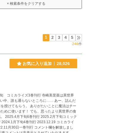
× 検索条件をクリアする
1
2
3
4
5
246
件
お気に入り追加
28,026
を授けてもらう。 ありがたいことに魔法はチー
ために使います！ でも、思ったより異世界の食
ミック
正後コメントは非表示とさせていただきます。ま