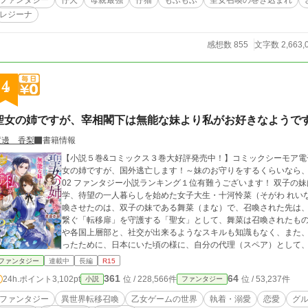
ファンタジー
仔犬
母親最強
仔猫
もふもふ
聖女召喚の巻き込まれ
レジーナ
感想数 855
文字数 2,663,
4
聖女の姉ですが、宰相閣下は無能な妹より私がお好きなようで
渡邊 香梨
書籍情報
【小説５巻&コミックス３巻大好評発売中！】コミックシーモア電
女の姉ですが、国外逃亡します！～妹のお守りをするくらいなら、腹黒宰相サ
02 ファンタジー小説ランキング１位有難うございます！ 双子の妹ばかりを優先させる家族から離れて大学へ進
学、待望の一人暮らしを始めた女子大生・十河怜菜（そがわ れいな
喚させたのは、双子の妹である舞菜（まな）で、召喚された先は、乙女
繋ぐ「転移扉」を守護する「聖女」として、舞菜は召喚されたも
や各国上層部と、社交が出来るようなスキルも知識もなく、また
ったために、日本にいた頃の様に、自分の代理（スペア）として、怜菜
りは、もうごめん――。 全てにおいて妹優先だった生活から、ようやく抜け出せたのに、再び妹のお守りなどと、
ファンタジー
連載中
長編
R15
冗談じゃない。 「宰相閣下、私と駆け落ちしましょう」 内心で激怒していた怜菜は、日本同様に、ここでも、妹の
361
64
24h.ポイント
3,102pt
位 / 228,566件
位 / 53,237件
小説
ファンタジー
軛（くびき）から逃れるための算段を立て始めた――。 ※ R15（キスよりちょっとだけ先）が入る章には☆を入
れました。 【近況ボードに書籍化についてや、参考資料等
ファンタジー
異世界転移召喚
乙女ゲームの世界
執着・溺愛
恋愛
グ