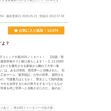
ざまぁ要素あり(かなり後に)
いつか幸せな
054
最終更新日 2026.05.23
登録日 2022.07.06
お気に入り追加
13,574
すよ？
子コミック大賞2025ノミネート！ 【旧題：聖
マと駆け落ちします！～】 12.20/05.
）は、ある日突然、異世界へと召喚された。 召
ゲーム「蘇芳戦記」の中の世界。 国同士を
のの、守護魔力はともかく、聖女として国内貴族
、それを会得するための努力をするつもりもなか
を同じ世界へと召喚させたのだ。 妹のお守
掲載中です。宜しければそちらもご参照下さいませ】
ルメあり
第14回ファンタジー小説大賞