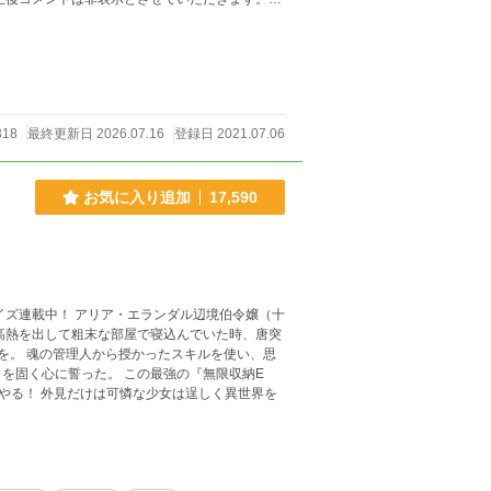
つきましては近況
い内容が多いですので、ノーコメントまたは非表示にさせていただきます。 よろしくお願いいたします。
318
最終更新日 2026.07.16
登録日 2021.07.06
お気に入り追加
17,590
高熱を出して粗末な部屋で寝込んでいた時、唐突
使い、思
。 この最強の『無限収納E
く異世界を