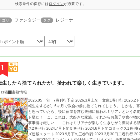
検索条件の保存には
ログイン
が必要です。
ファンタジー
レジーナ
テゴリ
タグ
1
転生したら捨てられたが、拾われて楽しく生きています。
トロ猫
書籍情報
2026.05下旬 7巻刊行予定 2026.3月上旬 文庫1巻刊行 2026.2下旬 コミカライズ3巻刊行 寺崎美里亜は異世界
転生をするが、5ヶ月で教会の前に捨てられてしまう。 しかも、寒い中、誰も通らないところに…… あー、詰んだ
と思っていたら、後に宿屋を営む夫婦に拾われミリアナという名前
ト級だ！ こ、これは、大好きな家族、それからお菓子や食べ物の
事事情は厳しい……これはミリアナが楽しく生きながら奮闘する話。 2025.4月下旬6巻刊行 2025.2月下旬コ
ス2巻刊行 2024.7月下旬５巻刊行 2024.6月下旬コミックス1巻刊行 2024.1月下旬4巻刊行 2023.12.19 コミカライ
ズ連載スタート 2023.9月下旬三巻刊行 2023.3月30日二巻刊行 2022.11月30日一巻刊行 コメント欄を解放しまし
た。 誤字脱字のコメントも受け付けておりますが、必要箇所の修