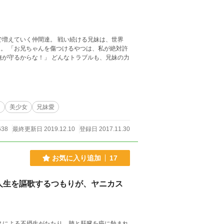
で増えていく仲間達。 戦い続ける兄妹は、世界
ト
美少女
兄妹愛
638
最終更新日 2019.12.10
登録日 2017.11.30
お気に入り追加
17
人生を謳歌するつもりが、ヤニカス
スによる不摂生がたたり、肺と肝臓を癌に蝕まれ