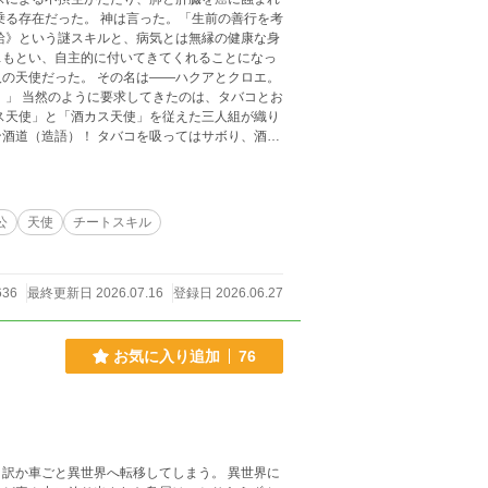
乗る存在だった。 神は言った。「生前の善行を考
給》という謎スキルと、病気とは無縁の健康な身
…もとい、自主的に付いてきてくれることになっ
の天使だった。 その名は――ハクアとクロエ。
！」 当然のように要求してきたのは、タバコとお
ス天使」と「酒カス天使」を従えた三人組が織り
酒道（造語）！ タバコを吸ってはサボり、酒を
感じるのか。 旅の果てに、こんな罰ゲームのよ
―。 「生前の善行を考慮したとは、一体……」
公
天使
チートスキル
636
最終更新日 2026.07.16
登録日 2026.06.27
お気に入り追加
76
車ごと異世界へ転移してしまう。 異世界に