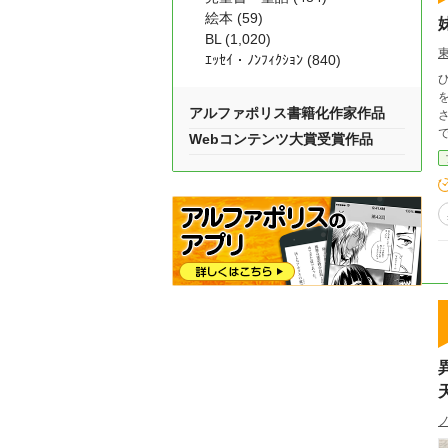
絵本 (59)
BL (1,020)
東
ｴｯｾｲ・ﾉﾝﾌｨｸｼｮﾝ (840)
を、仲
アルファポリス書籍化作家作品
さない！」 妹が大
Webコンテンツ大賞受賞作品