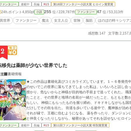
お気を付けくださいませ('◇')ゞ ※注※ 主人公が『原作』を知らないため『本編（原作）』描写はほとんど出ませ
ファンタジー
連載中
長編
R15
第18回ファンタジー小説大賞 ヒロイン賞受賞
ん。 関係者による『原作』のお話が出るのは第三部以降となります。 ダークファンタジーになる予定でした
255
47
24h.ポイント
4,850pt
位 / 228,787件
位 / 53,313件
小説
ファンタジー
人公ヴィオの天真爛漫キャラに 本編のダーク要素は少な目。 同作品を『小説を読もう』『カクヨム』でも配信中。
カクヨム先行となっております。 作者 非常に豆腐マインドです
異世界
ファンタジー
魔法
女主人公
冒険
脳筋
ほのぼの時々シリア
ず。 ※登場人物、地図情報など、設定集を別途投稿いたしました。 ※主人公の母アイリスなどのショートストーリ
ーを別途投稿いたしました。
感想数 147
文字数 2,157,
2
転移先は薬師が少ない世界でした
饕餮
書籍情報
★この作品は書籍化及びコミカライズしています。１～６巻発売中！
のせいでこの世界に落ちてきてしまった私は、いろいろと話し合
授かり、危ないからと神様が目的地の手前まで送ってくれた。 職
たことと、その世界と地球の名前が一緒だったこと、もともと数
らしい。 神様にもらったものを握り締め、ドキドキしながらも国境を無事に越え、街でひと悶着あったから買い物
だけしてその街を出た。 街道を歩いている途中で、魔神族が治め
それが縁で、王都に住むようになる。 薬を作ったり、ダンジョンに潜ったり、トラブルに巻き込まれたり、冒険者
と仲良くなったりしながら、秘密があってそれを話せないヒロイ
まーに入る、転移（転生）したヒロインのお話。
ファンタジー
連載中
長編
R15
第11回ファンタジー小説大賞 特別賞受賞