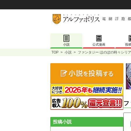
小説
公式漫画
投
TOP
>
小説
>
ファンタジー ほのぼの時々シリア
フ
投稿小説