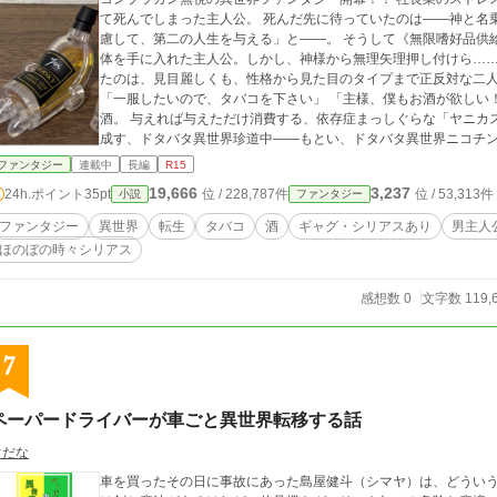
て死んでしまった主人公。 死んだ先に待っていたのは――神と名
慮して、第二の人生を与える」と――。 そうして《無限嗜好品供
体を手に入れた主人公。しかし、神様から無理矢理押し付けら…
たのは、見目麗しくも、性格から見た目のタイプまで正反対な二人
「一服したいので、タバコを下さい」 「主様、僕もお酒が欲しい
酒。 与えれば与えただけ消費する、依存症まっしぐらな「ヤニカ
成す、ドタバタ異世界珍道中――もとい、ドタバタ異世界ニコチン
飲んでは暴れる傍若無人な二人の天使に、主人公は何を思い、何を
ファンタジー
連載中
長編
R15
うな二人を押し付けられた「答え」を見つけることができるのか―
19,666
3,237
24h.ポイント
35pt
位 / 228,787件
位 / 53,313件
小説
ファンタジー
ファンタジー
異世界
転生
タバコ
酒
ギャグ・シリアスあり
男主人
ほのぼの時々シリアス
感想数 0
文字数 119,
7
ペーパードライバーが車ごと異世界転移する話
ぐだな
車を買ったその日に事故にあった島屋健斗（シマヤ）は、どういう訳か