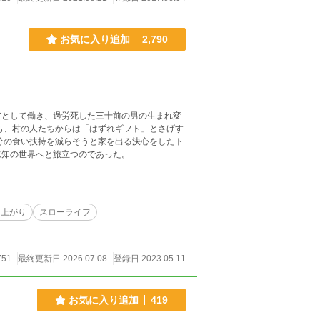
お気に入り追加
2,790
として働き、過労死した三十前の男の生まれ変
も、村の人たちからは「はずれギフト」とさげす
分の食い扶持を減らそうと家を出る決心をしたト
未知の世界へと旅立つのであった。
り上がり
スローライフ
751
最終更新日 2026.07.08
登録日 2023.05.11
お気に入り追加
419