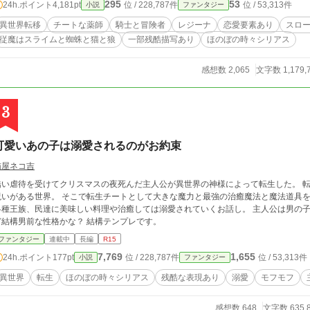
295
53
24h.ポイント
4,181pt
位 / 228,787件
位 / 53,313件
小説
ファンタジー
異世界転移
チートな薬師
騎士と冒険者
レジーナ
恋愛要素あり
スロ
従魔はスライムと蜘蛛と猫と狼
一部残酷描写あり
ほのぼの時々シリアス
感想数 2,065
文字数 1,179,
3
可愛いあの子は溺愛されるのがお約束
猫屋ネコ吉
酷い虐待を受けてクリスマスの夜死んだ主人公が異世界の神様によって転生した。 
呪いがある世界。 そこで転生チートとして大きな魔力と最強の治癒魔法と魔法道具
各種王族、民達に美味しい料理や治癒しては溺愛されていくお話し。 主人公は男の
ど結構男前な性格かな？ 結構テンプレです。
ファンタジー
連載中
長編
R15
7,769
1,655
24h.ポイント
177pt
位 / 228,787件
位 / 53,313件
小説
ファンタジー
異世界
転生
ほのぼの時々シリアス
残酷な表現あり
溺愛
モフモフ
感想数 648
文字数 635,