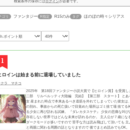
検索条件の保存には
ログイン
が必要です。
ファンタジー
R15のみ
ほのぼの時々シリアス
テゴリ
R指定
タグ
1
ヒロインは始まる前に退場していました
サクラ マチコ
2025年 第18回ファンタジー小説大賞で【ヒロイン賞】を受賞しました☆☆☆ 【第一部 幼
二部 リルベルッティ大陸編 完結】 【第三部 スタート】 とある世界で目覚めたのは、原作を知らない一人の少
女 産まれた時点で本来あるべき道筋を外れてしまっていた彼女は、この世界
の別れ、事故からの死亡扱いで目覚めた場所はゴミ捨て場 捨てる
る少女に再び訪れる試練。 『ダレカタスケテ』 少女の悲痛な叫び
存在しない世界ではどんな未来が訪れるのか。 主人公が７歳になる頃までは平和、ホノボノが続きます。 ※閑話は
ダークモードが多いですので 苦手な方は読み飛ばして頂いても 主
と両親に関わる周囲の話となりますので 後でまとめ読みでもOK。