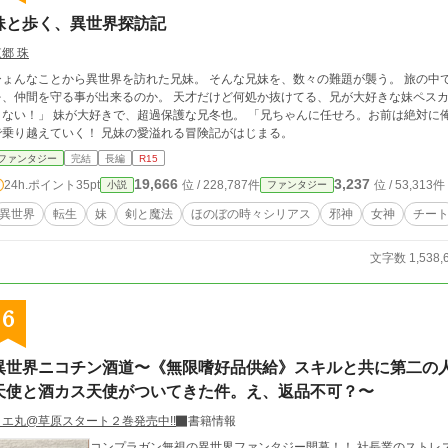
妹と歩く、異世界探訪記
郷 珠
ひょんなことから異世界を訪れた兄妹。 そんな兄妹を、数々の難題が襲う。 旅の中
間を守る事が出来るのか。 天才だけど何処か抜けてる、兄が大好きな妹ペスカ。 「お兄ちゃんを傷つけるやつは、私が絶対許
好きで、超過保護な兄冬也。 「兄ちゃんに任せろ。お前は絶対に俺が守るからな！」 どんなトラブルも、兄妹の力
で乗り越えていく！ 兄妹の愛溢れる冒険記がはじまる。
ファンタジー
完結
長編
R15
19,666
3,237
24h.ポイント
35pt
位 / 228,787件
位 / 53,313件
小説
ファンタジー
異世界
転生
妹
剣と魔法
ほのぼの時々シリアス
邪神
女神
チー
文字数 1,538,
6
異世界ニコチン酒道〜《無限嗜好品供給》スキルと共に第二の
天使と酒カス天使がついてきた件。え、返品不可？〜
ノエ丸@草原スタート２巻発売中!!
書籍情報
コンプラガン無視の異世界ファンタジー開幕！！ 社長業のストレ