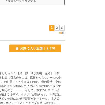
× 検索条件をクリアする
1
2
58
件
お気に入り追加
2,370
少期編 完結】 【第
でどう生き抜くのか。 母の愛情、突然
神あれば拾う神あり？ 人の温かさに触れて成長す
は届くのか………。 そして、本来のヒロインが
人公の物語には 然程影響がありません。 主人公
 ホノボノモードとのギャップが激しめですので