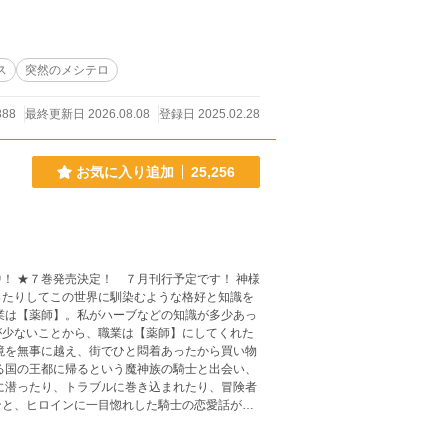
が、主
ので、悪意あるコメントは削除しますので悪しから
ス
突然のメシテロ
888
最終更新日 2026.08.08
登録日 2025.02.28
お気に入り追加
25,256
 ★７巻発売決定！ ７月刊行予定です！ 神様
ったりしてこの世界に馴染むような格好と知識を
業は【薬師】。私がハーブなどの知識が多少あっ
が少ないことから、職業は【薬師】にしてくれた
る国の王都に帰るという魔神族の騎士と出会い、
ンと、ヒロインに一目惚れした騎士の恋愛話がた