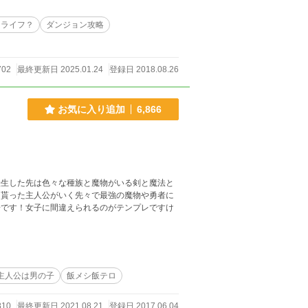
ーライフ？
ダンジョン攻略
702
最終更新日 2025.01.24
登録日 2018.08.26
お気に入り追加
6,866
転生した先は色々な種族と魔物がいる剣と魔法と
を貰った主人公がいく先々で最強の魔物や勇者に
子です！女子に間違えられるのがテンプレですけ
主人公は男の子
飯メシ飯テロ
810
最終更新日 2021.08.21
登録日 2017.06.04