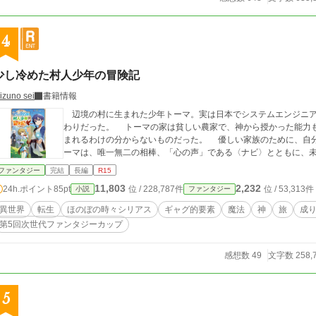
4
少し冷めた村人少年の冒険記
izuno sei
書籍情報
辺境の村に生まれた少年トーマ。実は日本でシステムエンジニア
わりだった。 トーマの家は貧しい農家で、神から授かった能力
まれるわけの分からないものだった。 優しい家族のために、自
ーマは、唯一無二の相棒、「心の声」である〈ナビ〉とともに、
ファンタジー
完結
長編
R15
11,803
2,232
24h.ポイント
85pt
位 / 228,787件
位 / 53,313件
小説
ファンタジー
異世界
転生
ほのぼの時々シリアス
ギャグ的要素
魔法
神
旅
成
第5回次世代ファンタジーカップ
感想数 49
文字数 258,
5