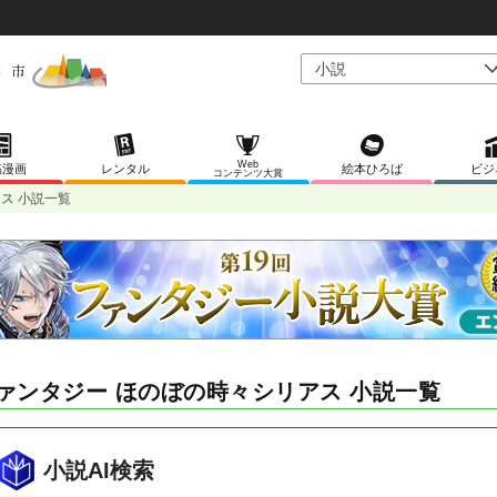
Web
稿漫画
レンタル
絵本ひろば
ビジ
コンテンツ大賞
ス 小説一覧
ァンタジー ほのぼの時々シリアス 小説一覧
小説AI検索