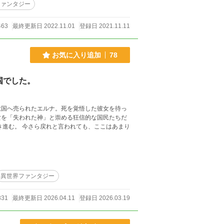
ファンタジー
463
最終更新日 2022.11.01
登録日 2021.11.11
お気に入り追加
78
国でした。
敵国へ売られたエルナ。死を覚悟した彼女を待っ
女を「失われた神」と崇める狂信的な国民たちだ
き進む。 今さら戻れと言われても、ここはあまり
異世界ファンタジー
331
最終更新日 2026.04.11
登録日 2026.03.19