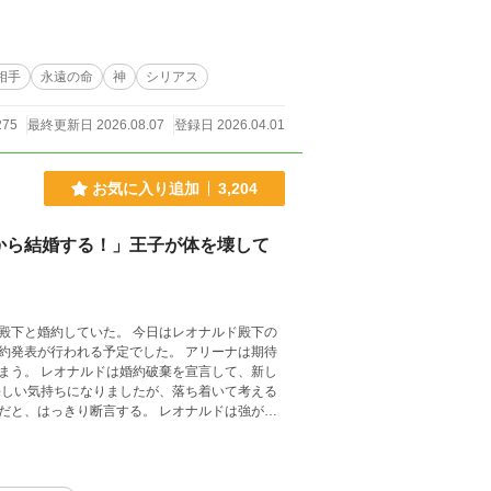
相手
永遠の命
神
シリアス
275
最終更新日 2026.08.07
登録日 2026.04.01
お気に入り追加
3,204
から結婚する！」王子が体を壊して
。 今日はレオナルド殿下の
われる予定でした。 アリーナは期待
して、新し
断言する。 レオナルドは強がり
能力を持っていて貴重な存在だったのです。