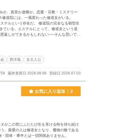
みか、真実か虚構か。恋愛・宗教・ミステリー
きている。エステルにとって、修道女という道
教会
西洋風
女主人公
759
最終更新日 2026.08.06
登録日 2026.07.03
お気に入り追加
2
ンヌがこの世にふたたび生を享ける時を待ち続け
襲う。最愛の人は修道女となり、魔物の敵である
。実在の人物・団体・事件とは一切関係ありません。