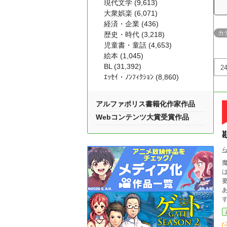
現代文学 (9,613)
大衆娯楽 (6,071)
経済・企業 (436)
カ
歴史・時代 (3,218)
児童書・童話 (4,653)
絵本 (1,045)
BL (31,392)
ｴｯｾｲ・ﾉﾝﾌｨｸｼｮﾝ (8,860)
アルファポリス書籍化作家作品
Webコンテンツ大賞受賞作品
要性
あ