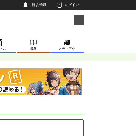
新規登録
ログイン
ネス
書籍
メディア化