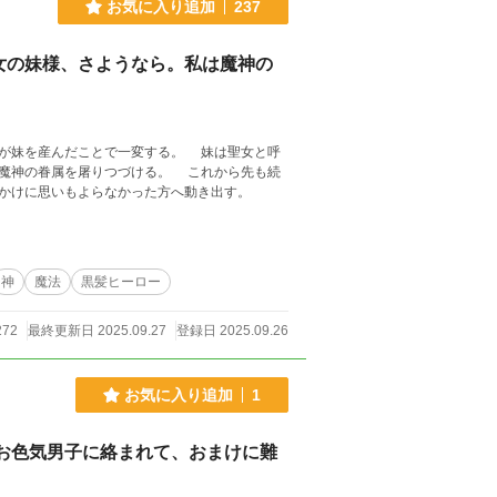
お気に入り追加
237
女の妹様、さようなら。私は魔神の
だことで一変する。 妹は聖女と呼
魔神の眷属を屠りつづける。 これから先も続
かけに思いもよらなかった方へ動き出す。
神
魔法
黒髪ヒーロー
272
最終更新日 2025.09.27
登録日 2025.09.26
お気に入り追加
1
お色気男子に絡まれて、おまけに難