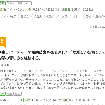
恋愛
連載中
長編
R15
6,294
2,950
24h.ポイント
214pt
位 / 228,643件
位 / 66,331件
小説
恋愛
ヴァンパイア
修道女
吸血鬼
恋愛
ダークファンタジー
魔物
運命の
文字数 309,
6
誕生日パーティーで婚約破棄を発表された「幼馴染が妊娠した
地獄の苦しみを経験する。
佐藤 美奈
境伯令嬢のアリーナ・スティーブモーリスはレオナルド・アントゥロアール王太子殿下と婚約していた
誕生日パーティーが開かれて、その最高潮に達したときにアリーナとレオナルドの婚約発表が行
胸を膨らませてその時を待っていました。ところが信じられないことが起こってしまう。 レオナルドは婚約破棄を宣言
婚約者だと幼馴染で伯爵令嬢のカトリーヌとの結婚を発表してしまった。 最初は悔しい気持ちになりましたが、落ち着いて考える
と大変な災難がもたらされて、体を壊し地獄の苦しみを味わうのはレオナルドのほうだと、はっきり
を言うなと見下しますが、アリーナは誰にも真似のできない世界でも希少価値の高い
恋愛
完結
短編
11,513
5,207
24h.ポイント
85pt
位 / 228,643件
位 / 66,331件
小説
恋愛