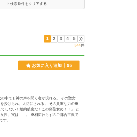
× 検索条件をクリアする
1
2
3
4
5
344
件
お気に入り追加
95
女の中でも神の声を聞く者が現れる。 その聖女
を授けられ、大切にされる。 その貴重な力の重
変わらずのご都合主義で
です。