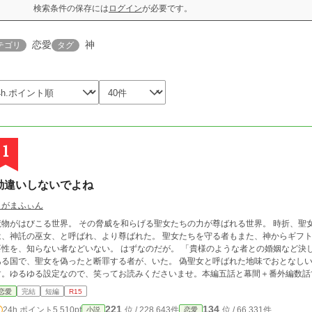
検索条件の保存には
ログイン
が必要です。
恋愛
神
テゴリ
タグ
1
勘違いしないでよね
らがまふぃん
魔物がはびこる世界。 その脅威を和らげる聖女たちの力が尊ばれる世界。 時折、聖
は、神託の巫女、と呼ばれ、より尊ばれた。 聖女たちを守る者もまた、神からギフト
を、知らない者などいない。 はずなのだが。 「貴様のような者との婚姻など決してしない！婚約破棄だ！この偽聖女め！！」 と
る国で、聖女を偽ったと断罪する者が、いた。 偽聖女と呼ばれた地味でおとなしい女性、実は――。 ※相
す。ゆるゆる設定なので、笑ってお読みくださいませ。本編五話と幕間＋番外編数話
恋愛
完結
短編
R15
221
134
24h.ポイント
5,510pt
位 / 228,643件
位 / 66,331件
小説
恋愛