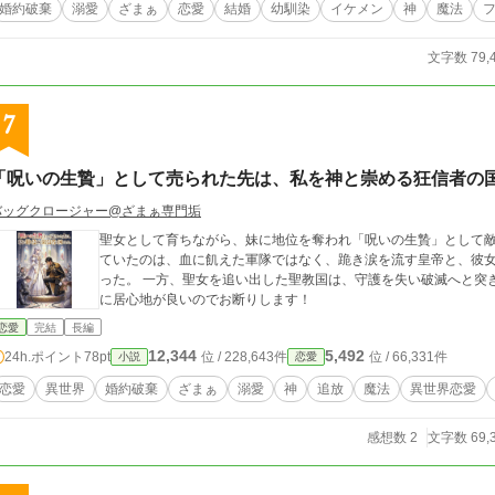
婚約破棄
溺愛
ざまぁ
恋愛
結婚
幼馴染
イケメン
神
魔法
文字数 79,
7
「呪いの生贄」として売られた先は、私を神と崇める狂信者の
バッグクロージャー@ざまぁ専門垢
聖女として育ちながら、妹に地位を奪われ「呪いの生贄」として
ていたのは、血に飢えた軍隊ではなく、跪き涙を流す皇帝と、彼
った。 一方、聖女を追い出した聖教国は、守護を失い破滅へと突
に居心地が良いのでお断りします！
恋愛
完結
長編
12,344
5,492
24h.ポイント
78pt
位 / 228,643件
位 / 66,331件
小説
恋愛
恋愛
異世界
婚約破棄
ざまぁ
溺愛
神
追放
魔法
異世界恋愛
感想数 2
文字数 69,