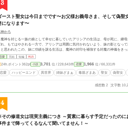
3
ゴースト聖女は今日までです〜お父様お義母さま、そして偽聖
妻になります〜
嘉神かろ
魔神を封じる一族の娘として幸せに暮していたアリシアの生活は、母が死に、継母が妹を産ん
ばれ、もてはやされる一方で、アリシアは周囲に気付かれないよう、妹の影となって
くと思われたこの、妹に功績を譲る生活は、魔神の封印を補強する封魔の神儀をきっ
恋愛
完結
短編
R15
3,701
1,966
24h.ポイント
362pt
位 / 228,643件
位 / 66,331件
小説
恋愛
恋愛
ハッピーエンド
異世界
姉妹ざまぁ
毒親ざまあ
聖女
偽聖女
感想数 2
文字数 10,
4
※その修道女は現実主義につき ～質素に暮らす予定だったのに
事件まで降ってくるなんて聞いてません！～