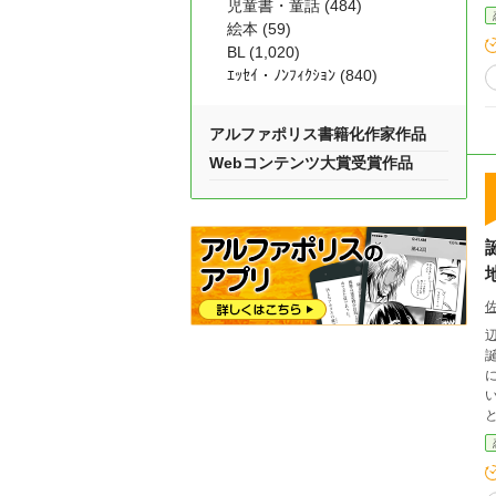
児童書・童話 (484)
絵本 (59)
BL (1,020)
ｴｯｾｲ・ﾉﾝﾌｨｸｼｮﾝ (840)
アルファポリス書籍化作家作品
Webコンテンツ大賞受賞作品
辺
に
い