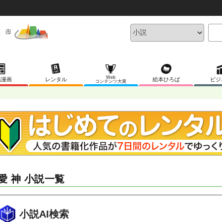
Web
稿漫画
レンタル
絵本ひろば
ビジ
コンテンツ大賞
愛 神 小説一覧
小説AI検索