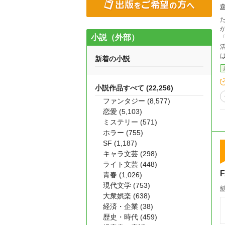
が複
小説（外部）
「こ
はあまり
新着の小説
女は
よ
義
小説作品すべて (22,256)
と
ファンタジー (8,577)
会い
ィナ。 面白がってからかってる
恋愛 (5,103)
かけ
ミステリー (571)
から
ホラー (755)
に、ふと気
SF (1,187)
の調査
キャラ文芸 (298)
の出
ライト文芸 (448)
し
青春 (1,026)
現代文学 (753)
大衆娯楽 (638)
経済・企業 (38)
歴史・時代 (459)