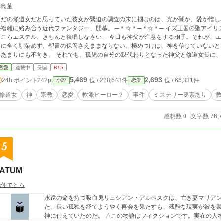
森島菫
ただの修道女だと思っていた彼女が緊迫の調査の末に掴むのは、光か闇か、愛か憎し
雑に絡み合う近代ファンタジー、開幕。 ─＊☆＊─＊☆＊─ イズ王国の聖アイリス修道院には、一風変わった修道女がいる。
らエステル、きちんと復唱しなさい」 今日も神父が注意をする相手。それが、エステルという存在だ。 修道院の完全なる朝型生
活に全く馴染めず、聖書の保管さえままならない。極めつけは、神を信じていないと
にも不向き。 それでも、孤児の自分の親代わりとなった神父と修道女長に、恩返しができるかもしれない──そんな思いで彼
教会で務めを果たすことに決めたのだ。 「エステル、最近よく頑張っているね」 始めこそ聖書の内容もろくに頭に入っていない
恋愛
連載中
長編
R15
うな彼女だったが、修道院生活を続けるうちに悟ることになる。 人はなぜ、神に祈るのか。修道女としてどうあるべきか。現実主
5,469
2,693
24h.ポイント
242pt
位 / 228,643件
位 / 66,331件
小説
恋愛
を行く自分だからこそ辿り着ける場所は、一体どのようなものなのか。 これは、新米修道女が修道院生活を通して成長する物語──
、言えるはずだった。ところが周囲は、何やら騒がしい。 「忙しそうな俺のこと心配してくれてるんだ？可愛い」 毎月エステルに
修道女
神
宗教
恋愛
軟派ヒーロー？
事件
ミステリー要素あり
に来る、軟派な青年アルヴィン。 「あの人エステルのこと、好きだと思う」 ニヤニヤと恋愛話に首を突っ込む、修道女仲間のテ
だけだよ──そんな風に答え、毎度アルヴィンの絡みをいなすエステルは、修道院生活がさらに普通と
感想数 0
文字数 76,
離れていくとは思ってもみなかった。 「……話っていうのは、あなたの亡くなったご両親のことなの」 ある日先輩修道女イルゼ
持ちかけられた推測により、とある疑惑が浮上。 調査を進める中でエステルは様々な関係者と出会い、不信感を募らせる。 さら
付いた。 アルヴィンさんって、どうして自分のこと何も話さないんだろう……？ 不可解な現状。謎が謎を呼び、エステル
を混沌に追いやっていく。 そしてもう一つ、彼女には大きな疑問が残っていた。それは生まれたばかりの頃に亡くなった母親
5
自が、全く分かっていないこと。 僅かな手がかりから真相を明かそうとするエステルは、無事に光を見ることができるのか。そ
て、独身を貫く修道女と軟派な男の恋模様はいかに──。 (ご都合主義的な緩い設定もありますが、物語としてお楽しみいただける
FATUM
と幸いです)
紙仲てとら
永遠の命を持つ吸血鬼リュシアン・アルベスクは、亡き妻マリア
た。長い孤独を経てようやく再会を果たすも、残酷な現実が彼を
神に仕えていたのだ。 △この物語はフィクションです