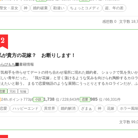
聖女・巫女
神
婚約破棄
勘違い
ちょっとコメディ
超、年の差
感想数 0
文字数 18,
2
私が貴方の花嫁？ お断りします！
わらびもち
書籍情報
浮気相手を侍らせてデートの待ち合わせ場所に現れた婚約者。 ショックで気を失い
だった。 「我が花嫁」と甘く蕩けるような笑みを向けられ陶酔するカロライン。 己を神だというその青年は彼女を花嫁に
迎えたいと願う。 まるで恋愛物語のような展開にうっとりとするカロラインだ
恋愛
完結
短編
1,738
985
24h.ポイント
773pt
位 / 228,643件
位 / 66,331件
小説
恋愛
恋愛
ハッピーエンド
異世界
婚約解消
ざまぁ
神
花嫁
ホラー風
文字数 99,