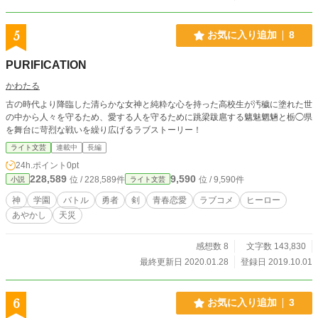
5
お気に入り追加
8
PURIFICATION
かわたる
古の時代より降臨した清らかな女神と純粋な心を持った高校生が汚穢に塗れた世
の中から人々を守るため、愛する人を守るために跳梁跋扈する魑魅魍魎と栃◯県
を舞台に苛烈な戦いを繰り広げるラブストーリー！
ライト文芸
連載中
長編
24h.ポイント
0pt
228,589
9,590
位 / 228,589件
位 / 9,590件
小説
ライト文芸
神
学園
バトル
勇者
剣
青春恋愛
ラブコメ
ヒーロー
あやかし
天災
感想数 8
文字数 143,830
最終更新日 2020.01.28
登録日 2019.10.01
6
お気に入り追加
3