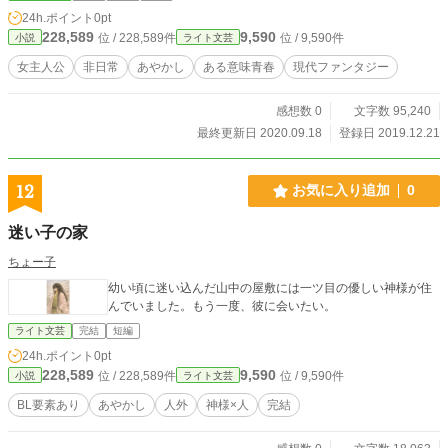
ノを映し、自身を非日常へと引き込んで行く。 見た目はロリっ子、中身は少し
24h.ポイント
0pt
変わった女子高生（Jk）に。幼なじみや友達のそばにいたい、という小さな夢を
228,589
9,590
位 / 228,589件
位 / 9,590件
小説
ライト文芸
抱きながら日常を夢見る。 あやかし、幽霊、怪異に祓い人と次々絡んでくる厄
介事。時に自分から首を突っ込んだり、時に引きずられたりしながらも、平穏な
女主人公
非日常
あやかし
ある意味青春
現代ファンタジー
Jkライフを送りたいロリっ子のお話。 ※他サイトで連載中「彼とわたしの風変
わりな日常」の改稿版です。殆ど別作品になっておりますのでご注意ください
感想数 0
文字数 95,240
最終更新日 2020.09.18
登録日 2019.12.21
12
お気に入り追加
0
迷い子の家
ちょー子
幼い頃に迷い込んだ山中の屋敷には一ツ目の優しい神様が住
んでいました。もう一度、彼に会いたい。
ライト文芸
完結
短編
24h.ポイント
0pt
228,589
9,590
位 / 228,589件
位 / 9,590件
小説
ライト文芸
BL要素あり
あやかし
人外
神様×人
完結