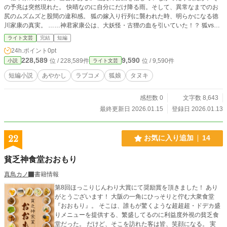
の予兆は突然現れた。 快晴なのに自分にだけ降る雨。そして、異常なまでのお
尻のムズムズと股間の違和感。 狐の嫁入り行列に襲われた時、明らかになる徳
川家康の真実。 ……神君家康公は、大妖怪・古狸の血を引いていた！？ 狐vs狸
の因縁バトルが、まさかの下ネタ（健全）で決着するショートストーリー。
ライト文芸
完結
短編
24h.ポイント
0pt
228,589
9,590
位 / 228,589件
位 / 9,590件
小説
ライト文芸
短編小説
あやかし
ラブコメ
狐娘
タヌキ
感想数 0
文字数 8,643
最終更新日 2026.01.15
登録日 2026.01.13
22
お気に入り追加
14
貧乏神食堂おおもり
真鳥カノ
書籍情報
第8回ほっこりじんわり大賞にて奨励賞を頂きました！ あり
がとうございます！ 大阪の一角にひっそりと佇む大衆食堂
『おおもり』。 そこは、誰もが驚くような超超超・ドデカ盛
りメニューを提供する、繁盛してるのに利益度外視の貧乏食
堂だった。 だけど、そこを訪れた客は皆、笑顔になる。 実