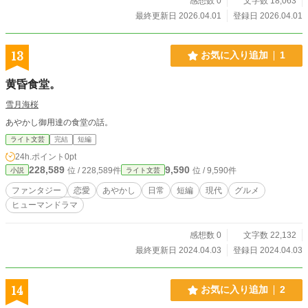
感想数 0
文字数 18,063
最終更新日 2026.04.01
登録日 2026.04.01
13
お気に入り追加
1
黄昏食堂。
雪月海桜
あやかし御用達の食堂の話。
ライト文芸
完結
短編
24h.ポイント
0pt
228,589
9,590
位 / 228,589件
位 / 9,590件
小説
ライト文芸
ファンタジー
恋愛
あやかし
日常
短編
現代
グルメ
ヒューマンドラマ
感想数 0
文字数 22,132
最終更新日 2024.04.03
登録日 2024.04.03
14
お気に入り追加
2