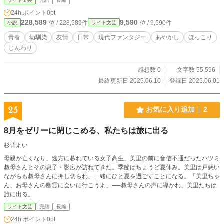
ライト文芸
完結
長編
24h.ポイント
0pt
228,589
9,590
位 / 228,589件
位 / 9,590件
小説
ライト文芸
青春
幼馴染
友情
日常
現代ファンタジー
あやかし
ほっこり
じんわり
感想数 0
文字数 55,596
最終更新日 2025.06.10
登録日 2025.06.01
25
お気に入り追加
2
8月をゼリーに閉じこめる、私たちは旅に出る
杉背よい
母親が亡くなり、途方に暮れている女子高生、美里の前に音信不通だったハツミ
叔母さんとその息子・影広が訪ねてきた。季節はちょうど夏休み。美里は戸惑い
ながらも叔母さんに押し切られ、一緒にひと夏を過ごすことになる。「美里ちゃ
ん、お母さんの幽霊に会いに行こうよ」──叔母さんの声に導かれ、美里たちは
旅に出る。
ライト文芸
完結
長編
24h.ポイント
0pt