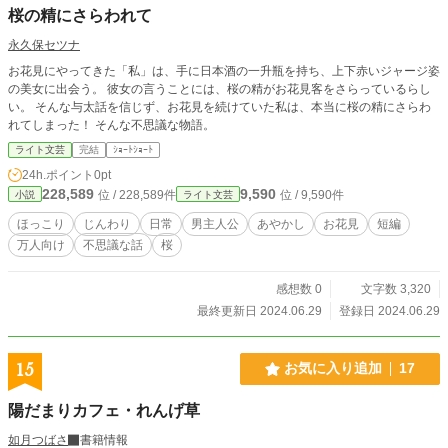
桜の精にさらわれて
永久保セツナ
お花見にやってきた「私」は、手に日本酒の一升瓶を持ち、上下赤いジャージ姿
の美女に出会う。 彼女の言うことには、桜の精がお花見客をさらっているらし
い。 そんな与太話を信じず、お花見を続けていた私は、本当に桜の精にさらわ
れてしまった！ そんな不思議な物語。
ライト文芸
完結
ｼｮｰﾄｼｮｰﾄ
24h.ポイント
0pt
228,589
9,590
位 / 228,589件
位 / 9,590件
小説
ライト文芸
ほっこり
じんわり
日常
男主人公
あやかし
お花見
短編
万人向け
不思議な話
桜
感想数 0
文字数 3,320
最終更新日 2024.06.29
登録日 2024.06.29
15
お気に入り追加
17
陽だまりカフェ・れんげ草
如月つばさ
書籍情報