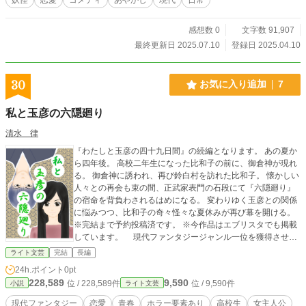
感想数 0
文字数 91,907
最終更新日 2025.07.10
登録日 2025.04.10
30
お気に入り追加
7
私と玉彦の六隠廻り
清水 律
『わたしと玉彦の四十九日間』の続編となります。 あの夏か
ら四年後。 高校二年生になった比和子の前に、御倉神が現れ
る。 御倉神に誘われ、再び鈴白村を訪れた比和子。 懐かしい
人々との再会も束の間、正武家表門の石段にて『六隠廻り』
の宿命を背負わされるはめになる。 変わりゆく玉彦との関係
に悩みつつ、比和子の奇々怪々な夏休みが再び幕を開ける。
※完結まで予約投稿済です。 ※今作品はエブリスタでも掲載
しています。 現代ファンタジージャンル一位を獲得させて
頂いております。
ライト文芸
完結
長編
24h.ポイント
0pt
228,589
9,590
位 / 228,589件
位 / 9,590件
小説
ライト文芸
現代ファンタジー
恋愛
青春
ホラー要素あり
高校生
女主人公