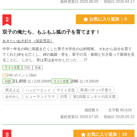
最終更新日 2026.08.05
登録日 2026.04.17
2
お気に入り追加
5
双子の俺たち、もふもふ狐の子を育てます！
あきたいぬ大好き（深凪雪花）
中学一年生の時に両親を亡くした男子大学生の山村晴将。 それから自分を育て
てくれた姉をも亡くし、姉の義娘・杏を、双子の兄・俊樹と引き取って面倒を見
ることに。 しかし、杏は実はあやかしだった……!?
ライト文芸
完結
長編
24h.ポイント
28pt
21,859
286
位 / 228,589件
位 / 9,590件
小説
ライト文芸
男主人公
ハッピーエンド
ライト文芸
即席バディ×子育て
あやかし
ヒューマンドラマ
日常
第1回新エンタメ小説大賞
感想数 0
文字数 80,526
最終更新日 2026.07.05
登録日 2026.05.22
3
お気に入り追加
19