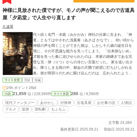
神様に見放された僕ですが、モノの声が聞こえるので古道具
屋「夕凪堂」で人生やり直します
久遠翠
代々続く名門・水鏡（みかがみ）神社の分家に生まれ、「神
童」ともてはやされた浅葉奏（あさば かなで）。 幼い頃から
神様の声を聞くことができた彼は、しかし十八歳の誕生日を
境に、その不思議な能力を失ってしまう。 「出来損ないめ」
才能を失った奏に浴びせられたのは、本家の跡継ぎである完
璧な兄・律（りつ）からの冷たい言葉だった。 家を追い出さ
れ、降りしきる雨の中、都会の片隅で絶望に打ちひしがれる
奏。彼が雨宿りのために駆け込んだのは、忘れられたように
佇む一軒の古道具屋「夕凪堂（ゆうなぎどう）」だった。 そ
ライト文芸
完結
短編
こで彼を待っていたのは、古風な着物をまとった美しい少
24h.ポイント
28pt
女・紬（つむぎ）と、一匹の三毛猫・琥珀（こはく）。 紬に
21,859
286
位 / 228,589件
位 / 9,590件
小説
ライト文芸
差し出された温かいお茶を一口飲んだとき、奏は店内に置か
れた古道具たちから、ざわめくような不思議な「声」が聞こ
現代ファンタジー
あやかし
付喪神
古道具屋
お仕事小説
人情話
えることに気づく。それは神様の声とは違う、モノに宿った
グルメ
追放
逆転劇
もふもふ
記憶や想いの断片だった。 神様との対話能力を失った代わり
に、モノと対話する新たな能力に目覚めた奏。 彼の力を見抜
いた紬は、店の品々に宿る想いが集まって生まれた付喪神
文字数 24,384
（つくもがみ）であること、そして猫の琥珀が猫又であるこ
最終更新日 2025.09.21
登録日 2025.09.21
とを明かし、奏に住み込みで働くことを提案する。 これは、