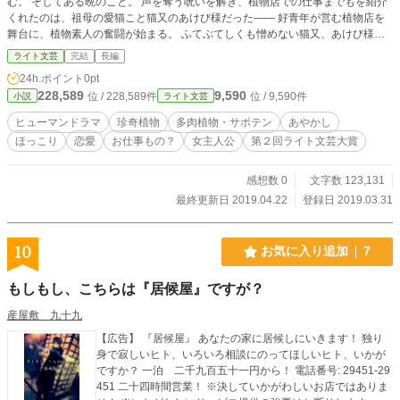
む。 そしてある晩のこと。 声を奪う呪いを解き、植物店での仕事までもを紹介
くれたのは、祖母の愛猫こと猫又のあけび様だった―― 好青年が営む植物店を
舞台に、植物素人の奮闘が始まる。 ふてぶてしくも憎めない猫又、あけび様。
ぞっとするほど美形な店主、月隠千秋。 店を訪れる様々な馴染みのお客さん。
ライト文芸
完結
長編
一風変わった植物たちが、人々の心を結び付けていく。
24h.ポイント
0pt
228,589
9,590
位 / 228,589件
位 / 9,590件
小説
ライト文芸
ヒューマンドラマ
珍奇植物
多肉植物・サボテン
あやかし
ほっこり
恋愛
お仕事もの？
女主人公
第２回ライト文芸大賞
感想数 0
文字数 123,131
最終更新日 2019.04.22
登録日 2019.03.31
10
お気に入り追加
7
もしもし、こちらは『居候屋』ですが？
産屋敷 九十九
【広告】 『居候屋』 あなたの家に居候しにいきます！ 独り
身で寂しいヒト、いろいろ相談にのってほしいヒト、いかが
ですか？ 一泊 二千九百五十一円から！ 電話番号: 29451-29
451 二十四時間営業！ ※決していかがわしいお店ではありま