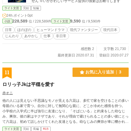
せん ※いかがわしいサービス提供の強要はお断りします
ライト文芸
完結
短編
24h.ポイント
0pt
228,589
9,590
位 / 228,589件
位 / 9,590件
小説
ライト文芸
日常
ほのぼの
ヒューマンドラマ
現代ファンタジー
現代日本
じんわり
あやかし
仕事
非日常
感想数 2
文字数 21,730
最終更新日 2020.07.31
登録日 2020.07.27
11
お気に入り追加
3
ロリっ子Jkは平穏を愛す
赤オニ
他の人には見えない不思議なモノが見える六花は、多忙で家を空けることの多い
母親のいる家で育つ。自分に対して無関心な親に、どこか冷めた感情を持つ。
小学校の入学式に半ば強引に友達になり、「そばにいる」と約束をした幼なじ
み、爽弥。彼の家はヤクザであり、それが理由で避けられることの多い彼にとっ
て六花は、初めて話しかけてくれた友達となる。幼なじみの爽弥が車に轢かれそ
うなところを庇い、6年間昏睡状態に。目を覚ました目は、変わらず不思議なモ
ライト文芸
完結
長編
R15