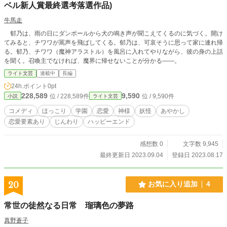
ベル新人賞最終選考落選作品)
牛馬走
郁乃は、雨の日にダンボールから犬の鳴き声が聞こえてくるのに気づく。開け
てみると、チワワが罵声を飛ばしてくる。郁乃は、可哀そうに思って家に連れ帰
る。郁乃、チワワ（魔神アラストル）を風呂に入れてやりながら、彼の身の上話
を聞く。召喚主でなければ、魔界に帰せないことが分かる――。
ライト文芸
連載中
長編
24h.ポイント
0pt
228,589
9,590
位 / 228,589件
位 / 9,590件
小説
ライト文芸
コメディ
ほっこり
学園
恋愛
神様
妖怪
あやかし
恋愛要素あり
じんわり
ハッピーエンド
感想数 0
文字数 9,945
最終更新日 2023.09.04
登録日 2023.08.17
20
お気に入り追加
4
常世の徒然なる日常 瑠璃色の夢路
真野蒼子