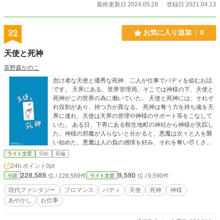
最終更新日 2024.05.28
登録日 2021.04.13
32
お気に入り追加
0
天使と死神
茶野森かのこ
怠け者な天使と優秀な死神、二人が仕事でバディを組むお話
です。 天界にある、世界管理局。そこでは神様の下、天使と
死神がこの世界の為に働いていた。 天使と死神には、それぞ
れ役割があり、持つ力が異なる。 死神は奪う力を持ち魂を天
界に連れ、天使は天界の管理や神様のサポート等をこなして
いた。 ある日、下界にある鞍生地町の神社から神様が失踪し
た。神様の邪魔が入らないと分かると、悪魔は次々と人を襲
い始めた。悪魔は人の負の感情を好み、それを奪い尽くされ
ると人は命を落としてしまう。 早く神様を探さなくてはなら
ライト文芸
完結
長編
ない。 そこで白羽の矢が立ったのが、天界では優秀と有名な
24h.ポイント
0pt
死神の青年フウガと、怠け者で有名な天使の青年アリアだっ
228,589
9,590
位 / 228,589件
位 / 9,590件
小説
ライト文芸
た。 二人は、神様探しの傍ら悪魔に対抗すべく、共に仕事を
こなす事に。 森のような神社、神様と桜の人、変わっていく
現代ファンタジー
ブロマンス
バディ
天使
死神
神様
町の中で変わらないもの。 次第に、自分の存在理由を感じ始
あやかし
お仕事
めるアリアと、与えられた役割以上の気持ちを知り始めるフ
ウガ。 そんな二人のお話です。 ＊修正した為、ページ数を増