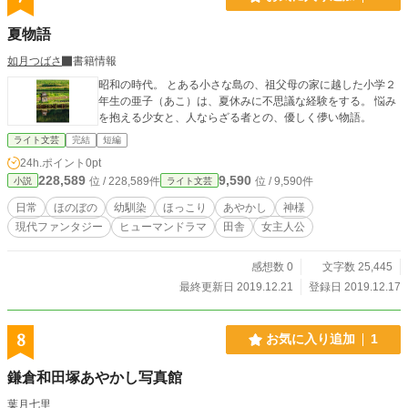
夏物語
如月つばさ
書籍情報
昭和の時代。 とある小さな島の、祖父母の家に越した小学２
年生の亜子（あこ）は、夏休みに不思議な経験をする。 悩み
を抱える少女と、人ならざる者との、優しく儚い物語。
ライト文芸
完結
短編
24h.ポイント
0pt
228,589
9,590
位 / 228,589件
位 / 9,590件
小説
ライト文芸
日常
ほのぼの
幼馴染
ほっこり
あやかし
神様
現代ファンタジー
ヒューマンドラマ
田舎
女主人公
感想数 0
文字数 25,445
最終更新日 2019.12.21
登録日 2019.12.17
8
お気に入り追加
1
鎌倉和田塚あやかし写真館
葉月七里