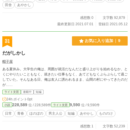
田舎
あやかし
感想数 0
文字数 92,879
最終更新日 2021.07.01
登録日 2021.05.12
31
お気に入り追加
9
だがしかし
帽子屋
ある夏休み。大学生の俺は、周囲が就活だなんだと盛り上がりを始めるなか、と
くにやりたいこともなく、就きたい仕事もなく、あてどもなくぶらぶらして過ご
していた。そんなある日、俺は友人に誘われるまま、山間の村にやってきたのだ
が……
ライト文芸
連載中
短編
24h.ポイント
0pt
228,589
9,590
位 / 228,589件
位 / 9,590件
小説
ライト文芸
日常
青春
ほのぼの
男主人公
短編
あやかし
もののけ
感想数 1
文字数 52,239