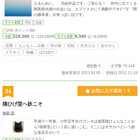
えるために。 完結作品です。ご安心を！ 作中に出てくる
獣医師夫婦の出会いは、エブリスタにて掲載中です(^-^)/ 『闇
の継承者』伝奇っぽい話です。
ライト文芸
完結
短編
24h.ポイント
0pt
228,589
9,590
位 / 228,589件
位 / 9,590件
小説
ライト文芸
恋愛
もふもふ←正義
年の差
完結
女主人公
あやかし
イケオジ
短編
ほのぼの
感想数 0
文字数 78,149
最終更新日 2023.04.05
登録日 2022.12.19
24
お気に入り追加
3
猫ひげ堂へ妖こそ
御厨 匙
平成十一年春。小学五年生のゴンタは放課後ひょんなことか
ら｢猫髯堂｣という店に迷いこむ。そこにはオサカベという妙
な老店主がいて……。