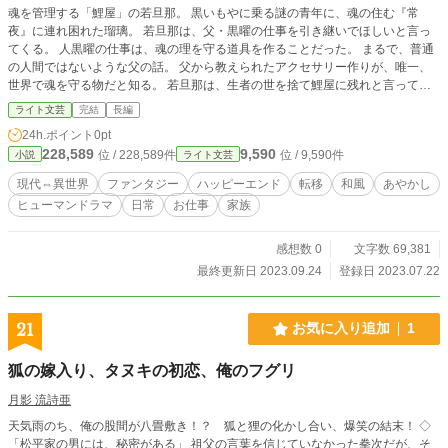
魂を管理する「鯉屋」の若旦那。 黒いもやに乗る謎の青年に、魂の住む『常
夜』に連れ困れた瑠璃。 若旦那は、父・黒曜の仕事を引き継いでほしいと言っ
てくる。 人黒曜の仕事は、魂の理を守る道具を作ることだった。 まるで、普通
の人間ではないような父の話。 父から教えられたアクセサリー作りが、唯一、
世界で魂を守る物だと知る。 若旦那は、生者の世を捨て鯉屋に残れと言ってく
るが――。
ライト文芸
完結
長編
24h.ポイント
0pt
228,589
9,590
位 / 228,589件
位 / 9,590件
小説
ライト文芸
現代⇔異世界
ファンタジー
ハッピーエンド
転移
和風
あやかし
ヒューマンドラマ
日常
お仕事
家族
感想数 0
文字数 69,381
最終更新日 2023.09.24
登録日 2023.07.22
21
お気に入り追加
1
狐の嫁入り、タヌキの初恋、俺のフグリ
月影 流詩亜
天気雨のち、俺の股間が八畳敷き！？ 狐と狸の化かし合い、爆笑の結末！ ◇
「松平家の男には、秘密がある」 祖父の言葉を信じていなかった拳次だが、そ