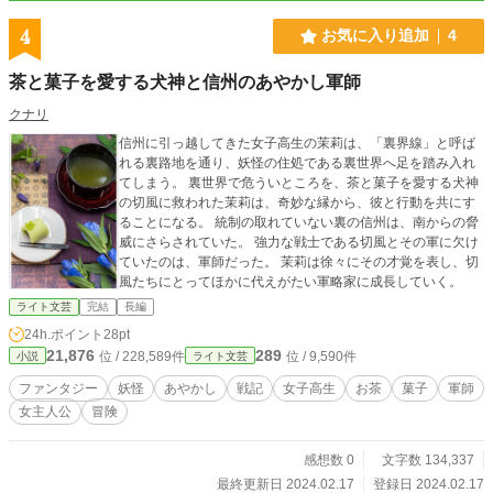
神様に見放された一人の青年が、モノと人、そしてあやかし
が集う温かな古道具屋で、失くした絆と自身の居場所を見つ
4
お気に入り追加
4
け出す、優しい再生の物語です。
茶と菓子を愛する犬神と信州のあやかし軍師
クナリ
信州に引っ越してきた女子高生の茉莉は、「裏界線」と呼ば
れる裏路地を通り、妖怪の住処である裏世界へ足を踏み入れ
てしまう。 裏世界で危ういところを、茶と菓子を愛する犬神
の切風に救われた茉莉は、奇妙な縁から、彼と行動を共にす
ることになる。 統制の取れていない裏の信州は、南からの脅
威にさらされていた。 強力な戦士である切風とその軍に欠け
ていたのは、軍師だった。 茉莉は徐々にその才覚を表し、切
風たちにとってほかに代えがたい軍略家に成長していく。
ライト文芸
完結
長編
24h.ポイント
28pt
21,876
289
位 / 228,589件
位 / 9,590件
小説
ライト文芸
ファンタジー
妖怪
あやかし
戦記
女子高生
お茶
菓子
軍師
女主人公
冒険
感想数 0
文字数 134,337
最終更新日 2024.02.17
登録日 2024.02.17