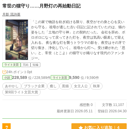
常世の猫守り……月野灯の再始動日記
月影 流詩亜
「この家で物語を紡ぎ続ける限り、夜空がその身と心を災い
から守る」 祖母が遺した古い日記に記されていたのは、猫の
姿をした「土地の守り神」との契約だった。 会社を辞め、ボ
ロボロになって戻ってきた灯を、夜空は気高い眼差しで迎え
入れる。 夜な夜な灯を襲うトラウマの影を、夜空はその牙で
切り裂き、浄化していく。 祖母から灯へ。受け継がれた「思
い」と、常世（とこよ）の猫守りが織りなす現代のファンタ
ジー。
ライト文芸
完結
短編
24h.ポイント
0pt
228,589
9,590
位 / 228,589件
位 / 9,590件
小説
ライト文芸
あやかし
ブラック企業
癒し
黒猫
女主人公
執筆
第9回ライト文芸大賞
感想数 0
文字数 11,107
最終更新日 2026.05.11
登録日 2026.04.30
7
お気に入り追加
4