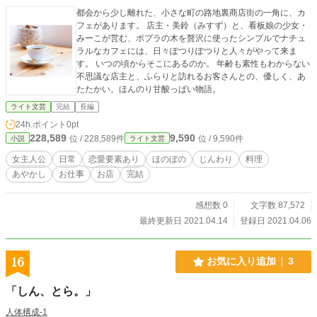
都会から少し離れた、小さな町の路地裏商店街の一角に、カ
フェがあります。 店主・美鈴（みすず）と、看板娘の少女・
みーこが営む、ポプラの木を贅沢に使ったシンプルでナチュ
ラルなカフェには、日々ぽつりぽつりと人々がやって来ま
す。 いつの頃からそこにあるのか。 年齢も素性もわからない
不思議な店主と、ふらりと訪れるお客さんとの、優しく、あ
たたかい。ほんのり甘酸っぱい物語。
ライト文芸
完結
長編
24h.ポイント
0pt
228,589
9,590
位 / 228,589件
位 / 9,590件
小説
ライト文芸
女主人公
日常
恋愛要素あり
ほのぼの
じんわり
料理
あやかし
お仕事
お店
完結
感想数 0
文字数 87,572
最終更新日 2021.04.14
登録日 2021.04.06
16
お気に入り追加
3
「しん、とら。」
人体構成-1