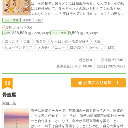
は、その超デカ盛りメシには秘密がある。 なんでも、その店
には神様がいて、食べきった人の願いを叶えてくれるとか、
くれないとか……？ 実はその店にいるのは、タヌキの姿をし
たお人好し料理長の神様！ ただの神様じゃあ、ないけれ
ライト文芸
連載中
長編
ど……？
24h.ポイント
0pt
228,589
9,590
位 / 228,589件
位 / 9,590件
小説
ライト文芸
ほっこり
ご飯
飯テロ
いっぱい食べる君が好き
大阪
ヒューマンドラマ
メガ盛りメニュー
ほのぼの
あやかし
日常
感想数 0
文字数 57,748
最終更新日 2025.08.06
登録日 2025.06.21
23
お気に入り追加
1
骨壺屋
内藤 亮
尚子は家電メーカーで、営業畑の一線を走ってきた。家電の
ことは私に任せて！ ところが、尚子の所属部門が海外メーカ
ーと合併することになり、会社が早期退職者を募ることに。
はい！ 尚子は会社を退職することに決めた。自分の夢を叶