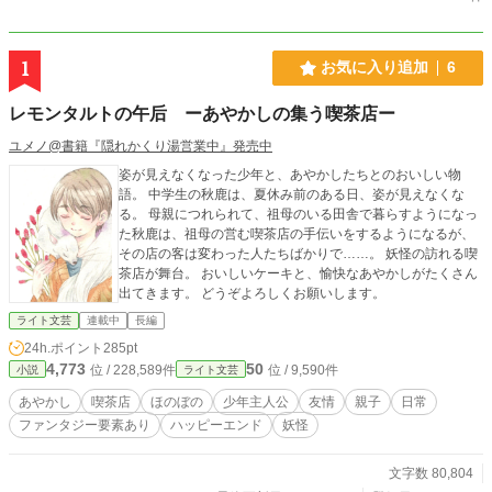
1
お気に入り追加
6
レモンタルトの午后 ーあやかしの集う喫茶店ー
ユメノ@書籍『隠れかくり湯営業中』発売中
姿が見えなくなった少年と、あやかしたちとのおいしい物
語。 中学生の秋鹿は、夏休み前のある日、姿が見えなくな
る。 母親につれられて、祖母のいる田舎で暮らすようになっ
た秋鹿は、祖母の営む喫茶店の手伝いをするようになるが、
その店の客は変わった人たちばかりで……。 妖怪の訪れる喫
茶店が舞台。 おいしいケーキと、愉快なあやかしがたくさん
出てきます。 どうぞよろしくお願いします。
ライト文芸
連載中
長編
24h.ポイント
285pt
4,773
50
位 / 228,589件
位 / 9,590件
小説
ライト文芸
あやかし
喫茶店
ほのぼの
少年主人公
友情
親子
日常
ファンタジー要素あり
ハッピーエンド
妖怪
文字数 80,804