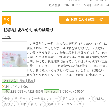
最終更新日 2026.01.27
登録日 2026.01.24
28
お気に入り追加
47
【完結】あやかし蔵の酒造り
三ツ矢
大学四年生の一月、主人公の徳明和（とくめい かず）は
就職活動が上手く行かず、やけ酒を飲んでいた。そんな時、
人の良さそうな男につい自分の境遇を愚痴ってしまう。それ
を聞いた男は寮完備、三食昼寝つきの仕事に就く気はないか
と問いかける。就職活動に疲れていた和はついその甘い言葉
に乗ってしまう。 目が覚めると和は雪深い山奥の一室に
いた。和は蔵人（くらびと）の稲里（いなさと）に出会い、
何が何だかわからないうちにいきなり酒造りに参加させられ
る。 酒造りの奥深さとやりがいを持って仕事に取り組む
ライト文芸
完結
長編
蔵人たちの姿を見て、和は迷いながらも蔵に入ることを決意
24h.ポイント
0pt
した。そしてある晩、蔵の中で不思議な体験をする。
228,589
9,590
位 / 228,589件
位 / 9,590件
小説
ライト文芸
ヘタレな主人公のちょっと不思議な大人の青春酒造騒動
記。衝撃のラストに貴方はきっと涙する。 ※本編完結しまし
青春
第4回ライト文芸大賞エントリー
男主人公
職業モノ
日本酒
た。サイドストーリーも完結しました。 ※ACイラストのぴぴ
あやかし
別れ
百人一首
完結
ヒューマンドラマ
ふぉとさんから画像をお借りしています。