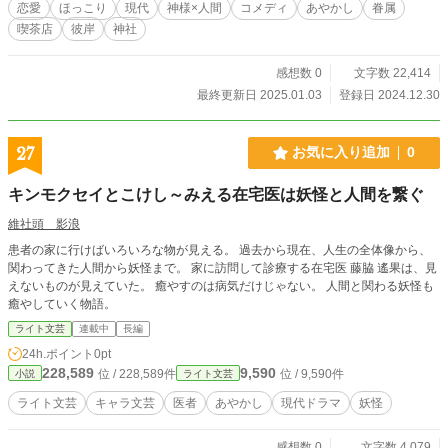
恋愛
ほっこり
現代
神様×人間
コメディ
あやかし
眷属
ンゲンが迷い込んできた。 彼は長く付き合った彼女との結婚を、とある理由か
喫茶店
彼岸
神社
ら躊躇っているという。 遊びに来ている噂話が大好きな縁結びの女神がしゃし
ゃり出ると面倒だ、と白狐はやんわりと話を終わらせようとしたけれどそうは問
屋が卸さない。ちゃっかり聞いていた女神は早速縁結びを企み始める。 時給ア
感想数 0
文字数 22,414
ップをちらつかせられた白犬と白狐、白蛇は彼を躊躇させる原因を取り除けとい
最終更新日 2025.01.03
登録日 2024.12.30
う女神の頼みを受け入れるが――。
27
お気に入り追加
0
キンモクセイとこけし～みえる在宅医は妖怪と人間を繋ぐ
維社頭 影浪
患者の家に行けばいろいろな物が見える。 過去から現在、人生の全体像から、
関わってきた人間から妖怪まで。 家に訪問して診療する在宅医 藤脇 遙果は、見
えないものが見えていた。 癒やすのは病気だけじゃない。 人間と関わる妖怪も
癒やしていく物語。
ライト文芸
連載中
長編
24h.ポイント
0pt
228,589
9,590
位 / 228,589件
位 / 9,590件
小説
ライト文芸
ライト文芸
キャラ文芸
医者
あやかし
現代ドラマ
妖怪
感想数 0
文字数 4,079