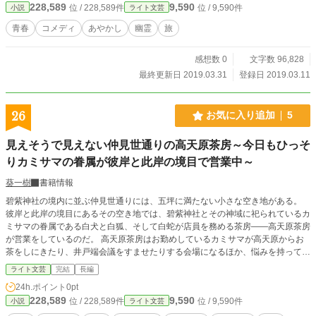
228,589
9,590
位 / 228,589件
位 / 9,590件
小説
ライト文芸
青春
コメディ
あやかし
幽霊
旅
感想数 0
文字数 96,828
最終更新日 2019.03.31
登録日 2019.03.11
26
お気に入り追加
5
見えそうで見えない仲見世通りの高天原茶房～今日もひっそ
りカミサマの眷属が彼岸と此岸の境目で営業中～
葵一樹
書籍情報
碧紫神社の境内に並ぶ仲見世通りには、五坪に満たない小さな空き地がある。
彼岸と此岸の境目にあるその空き地では、碧紫神社とその神域に祀られているカ
ミサマの眷属である白犬と白狐、そして白蛇が店員を務める茶房――高天原茶房
が営業をしているのだ。 高天原茶房はお勤めしているカミサマが高天原からお
茶をしにきたり、井戸端会議をすませたりする会場になるほか、悩みを持ってい
たり地に足が付いていなかったりするニンゲンが迷い込んだりする喫茶店だ。
ライト文芸
完結
長編
カミサマたちは迷い込んだニンゲンから相談事を受けるのが大好きな割に、面倒
24h.ポイント
0pt
くさいことは眷属に任せる適当っぷり。 白犬、白狐、白蛇はお客のオーダーを
228,589
9,590
位 / 228,589件
位 / 9,590件
小説
ライト文芸
叶えるため奔走するけれど、彼岸の者のドタバタは此岸の世界も巻き込んでしま
うから大騒ぎになることもしばしばだ。 さて、そんな茶房に今日もひとりのニ