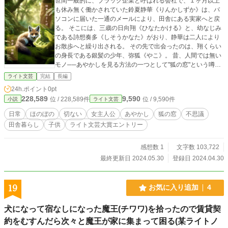
世間一般的に、ブラック企業と呼ばれる会社で、１ヶ月以上
も休み無く働かされていた鈴夏静華《りんかしずか》は、パ
ソコンに届いた一通のメールにより、田舎にある実家へと戻
る。 そこには、三歳の日向翔《ひなたかける》と、幼なじみ
である詩想奏多《しそうかなた》がおり、静華は二人により
お散歩へと繰り出される。 その先で出会ったのは、翔くらい
の身長である銀髪の少年、弥狐《やこ》。 昔、人間では無い
モノ──あやかしを見る方法の一つとして"狐の窓"という噂が
あった。 静華はその話を思い出し、異様な空気を纏っている
ライト文芸
完結
長編
弥狐を狐の窓から覗き見ると、そこにはただの少年ではな
24h.ポイント
0pt
く、狐のあやかしが映り込む──…… 心疲れた人に送る、ほ
228,589
9,590
位 / 228,589件
位 / 9,590件
小説
ライト文芸
のぼのだけどちょっと不思議な物語。
日常
ほのぼの
切ない
女主人公
あやかし
狐の窓
不思議
田舎暮らし
子供
ライト文芸大賞エントリー
感想数 1
文字数 103,722
最終更新日 2024.05.30
登録日 2024.04.30
19
お気に入り追加
4
犬になって宿なしになった魔王(チワワ)を拾ったので賃貸契
約をむすんだら次々と魔王が家に集まって困る(某ライトノ