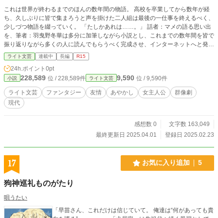
これは世界が終わるまでのほんの数年間の物語。 高校を卒業してから数年が経
ち、久しぶりに皆で集まろうと声を掛けた二人組は最後の一仕事を終えるべく、
少しづつ物語を綴っていく。 「たしかあれは……。」 話者：マメの語る思い出
を、筆者：羽曳野冬華は多分に加筆しながら小説とし、これまでの数年間を皆で
振り返りながら多くの人に読んでもらうべく完成させ、インターネットへと発信
する(予定である)。 徐々に増える年越しメンバーと、彼女達と関わった怪異や遺
ライト文芸
連載中
長編
R15
物によって引き起こされた事件達は各々の目にどう映っていたのか。 一人の視
24h.ポイント
0pt
点だけでは見えてこない裏側もいつか観られるかもしれない(し観られないかも
228,589
9,590
位 / 228,589件
位 / 9,590件
小説
ライト文芸
しれない)。
ライト文芸
ファンタジー
友情
あやかし
女主人公
群像劇
現代
感想数 0
文字数 163,049
最終更新日 2025.04.01
登録日 2025.02.23
17
お気に入り追加
5
狗神巡礼ものがたり
唄うたい
「早苗さん、これだけは信じていて。 俺達は“何があっても貴