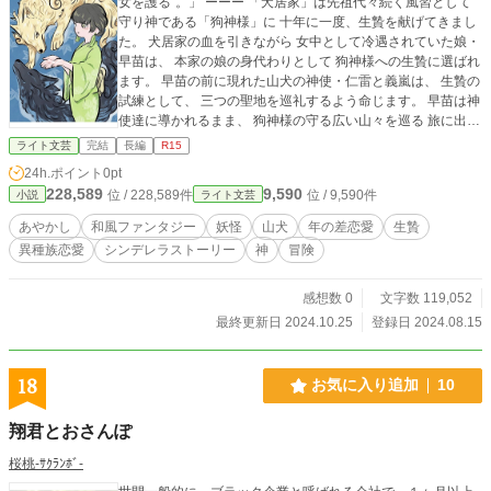
女を護る”。」 ーーー 「犬居家」は先祖代々続く風習として
守り神である「狗神様」に 十年に一度、生贄を献げてきまし
た。 犬居家の血を引きながら 女中として冷遇されていた娘・
早苗は、 本家の娘の身代わりとして 狗神様への生贄に選ばれ
ます。 早苗の前に現れた山犬の神使・仁雷と義嵐は、 生贄の
試練として、 三つの聖地を巡礼するよう命じます。 早苗は神
使達に導かれるまま、 狗神様の守る広い山々を巡る 旅に出る
こととなりました。 ●他サイトでも公開しています。
ライト文芸
完結
長編
R15
24h.ポイント
0pt
228,589
9,590
位 / 228,589件
位 / 9,590件
小説
ライト文芸
あやかし
和風ファンタジー
妖怪
山犬
年の差恋愛
生贄
異種族恋愛
シンデレラストーリー
神
冒険
感想数 0
文字数 119,052
最終更新日 2024.10.25
登録日 2024.08.15
18
お気に入り追加
10
翔君とおさんぽ
桜桃-ｻｸﾗﾝﾎﾞ-