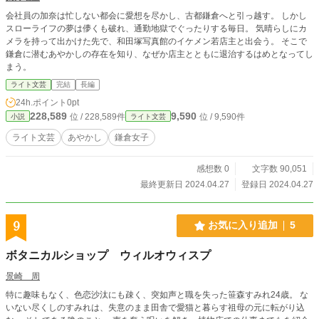
会社員の加奈は忙しない都会に愛想を尽かし、古都鎌倉へと引っ越す。 しかし
スローライフの夢は儚くも破れ、通勤地獄でぐったりする毎日。 気晴らしにカ
メラを持って出かけた先で、和田塚写真館のイケメン若店主と出会う。 そこで
鎌倉に潜むあやかしの存在を知り、なぜか店主とともに退治するはめとなってし
まう。
ライト文芸
完結
長編
24h.ポイント
0pt
228,589
9,590
位 / 228,589件
位 / 9,590件
小説
ライト文芸
ライト文芸
あやかし
鎌倉女子
感想数 0
文字数 90,051
最終更新日 2024.04.27
登録日 2024.04.27
9
お気に入り追加
5
ボタニカルショップ ウィルオウィスプ
景崎 周
特に趣味もなく、色恋沙汰にも疎く、突如声と職を失った笹森すみれ24歳。 な
いない尽くしのすみれは、失意のまま田舎で愛猫と暮らす祖母の元に転がり込