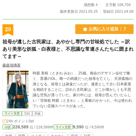
感想数 4
文字数 106,704
最終更新日 2021.05.25
登録日 2021.04.08
29
お気に入り追加
7
祖母が遺した古民家は、あやかし専門の甘味処でした ～訳
あり美形な妖狐・白夜様と、不思議な常連さんたちに囲まれ
てます～
藤森瑠璃香
時庭 美桜（ときわ みお）、25歳。都会のデザイン会社で働
く、普通のOL。唯一の肉親だった祖母を亡くし、天涯孤独の
身となる。祖母とは疎遠だったが、遺産として古い日本家屋
を相続することに。訪れた古民家は、どこか懐かしくも不思
議な空気が漂っていた。家の中には、祖母が営んでいたらし
い「甘味処 時庭（ときわ）」と看板のかかった、今は使われ
ていない店舗スペースがあった。
ライト文芸
完結
長編
24h.ポイント
0pt
228,589
9,590
位 / 228,589件
位 / 9,590件
小説
ライト文芸
妖怪
恋愛
コメディ
あやかし
現代
日常