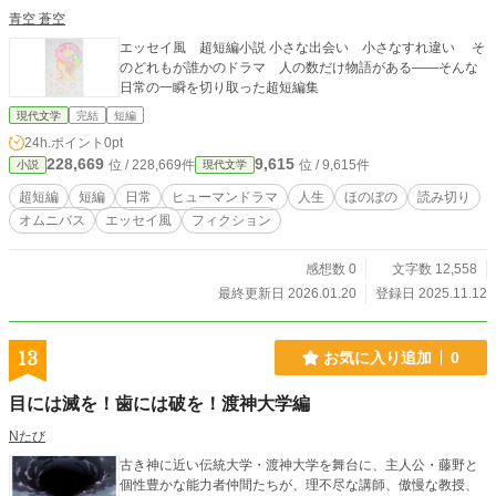
青空 蒼空
エッセイ風 超短編小説 小さな出会い 小さなすれ違い そ
のどれもが誰かのドラマ 人の数だけ物語がある――そんな
日常の一瞬を切り取った超短編集
現代文学
完結
短編
24h.ポイント
0pt
228,669
9,615
位 / 228,669件
位 / 9,615件
小説
現代文学
超短編
短編
日常
ヒューマンドラマ
人生
ほのぼの
読み切り
オムニバス
エッセイ風
フィクション
感想数 0
文字数 12,558
最終更新日 2026.01.20
登録日 2025.11.12
13
お気に入り追加
0
目には滅を！歯には破を！渡神大学編
Nたび
古き神に近い伝統大学・渡神大学を舞台に、主人公・藤野と
個性豊かな能力者仲間たちが、理不尽な講師、傲慢な教授、