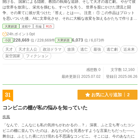
開ける。 国家による隠匿、教団の執拗な追跡、そして天才の逃亡劇。 やがて彼
は世界を放浪し、栄光を掴むも、すべてを失う。 世界を股にかけた漂流と闘
争、その果てに彼が見つけた「答え」とは──。 注意： ① この作品はプロット
を思いついた後、AIに文章化させ、それに大幅な改変を加えるかたちで作りまし
た。苦手な方はご承知おきの上、お読みください。 ② この物語はフィクション
大衆娯楽
連載中
長編
R15
であり、実在の国家・宗教・人物・団体・文化等とは一切関係ありません
24h.ポイント
0pt
228,669
6,073
位 / 228,669件
位 / 6,073件
小説
大衆娯楽
天才
天才主人公
政治ドラマ
放浪
逃亡
最強
逃亡劇
近未来
架空国家
フィクション
感想数 0
文字数 12,160
最終更新日 2025.07.02
登録日 2025.06.26
31
お気に入り追加
2
コンビニの棚が私の悩みを知っていた
疾風
「なんで、こんなにも私の気持ちがわかるの…？」 深夜、ふと立ち寄ったコン
ビニの棚に並んでいたのは、あなたの心を見透かすような言葉たちだった――。
舞台は、ふとした夜にだけ現れる不思議なコンビニ。 そこには、今のあなたに