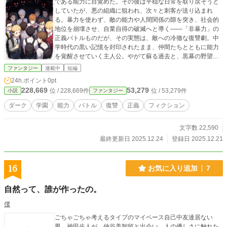
である能力に目覚めた。その後は平穏な日常を取り戻そうと
していたが、悪の組織に狙われ、次々と刺客が送り込まれ
る。暴力を使わず、敵の能力や人間関係の隙を突き、社会的
地位を崩壊させ、自業自得の破滅へと導く——「非暴力」の
正義バトルものだが、その実態は、敵への冷徹な復讐劇。中
学時代の黒い記憶を封印されたまま、仲間たちとともに能力
を覚醒させていく主人公。やがて蘇る過去と、黒幕の野望が
明らかになり、最終決戦へ。「手は汚さない。奴らは自分で
ファンタジー
連載中
短編
自分を滅ぼす。」穢れた人間の滑稽さを風刺した、ダークで
24h.ポイント
0pt
皮肉たっぷりの復讐バトルストーリー。
228,669
53,279
位 / 228,669件
位 / 53,279件
小説
ファンタジー
ダーク
学園
能力
バトル
復讐
正義
フィクション
文字数 22,590
最終更新日 2025.12.24
登録日 2025.12.21
16
お気に入り追加
7
自然って、誰が作ったの。
僕
ごちゃごちゃ考えるタイプのマイペース自己中友達居ない
男、神田歩人が、仲谷美智留と出会い、人の優しさに触れた