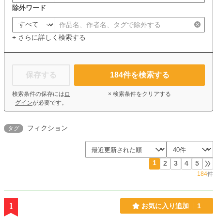
除外ワード
+ さらに詳しく検索する
保存する
184
件を検索する
検索条件の保存には
ロ
× 検索条件をクリアする
グイン
が必要です。
フィクション
タグ
1
2
3
4
5
184
件
1
お気に入り追加
1