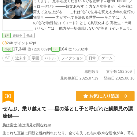
ってます。 是非応援ください Xでも更新中→@rin_rincan フ
ォローぜひ✨ ⸻短文あらすじ 力なき劣等者が、心を剣に
変えて立ち上がる――これは“心”で世界を変える少年の覚悟の
物語⚔️ ⸻ 力がすべてを決める世界―― そこでは、人
の“心”が特殊能力《コード》として具現化する 高校生・**燐
（りん）**は、 能力が一切発現しない“劣等者（イレギュラ
ー）”。 見下され、必要とされず、ただ静かに日々を過ごして
SF
連載中
長編
いた―― 唯一、心を寄せてくれた少女・**真白（ましろ）**
24h.ポイント
42pt
が傷つけられるまでは。 その瞬間、彼の心が叫び、力として
17,340
164
位 / 228,669件
位 / 6,732件
小説
SF
目覚める。 守りたい想いが具現化した、“心のかたち”。 それ
は、世界の理に抗う《覚悟》の力だった。 そして仲間との出
SF
近未来
学園
バトル
フィクション
日常
ゲーム
会い、強者との対決、 そして迫りくる《世界の闇》。 劣等者
と呼ばれた少年は、学園という舞台で、 “本当の強さ”を手に
感想数 9
文字数 182,309
していく。 ⸻ 『Code: Regalia（コード・レガリア）』
――心が、世界を変える鍵になる。
最終更新日 2025.07.19
登録日 2025.06.16
30
お気に入り追加
0
ぜんぶ、乗り越えて ──星の落とし子と呼ばれた麒麟児の漂
流録──
胸は富士 袖は清見が関なれや
生まれた直後に両親と離れ離れになり、全てを失った彼の数奇な運命が今、幕を