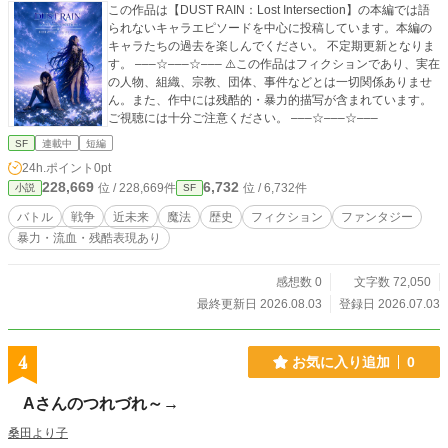
この作品は【DUST RAIN：Lost Intersection】の本編では語
られないキャラエピソードを中心に投稿しています。本編の
キャラたちの過去を楽しんでください。 不定期更新となりま
す。 –––☆–––☆––– ⚠️この作品はフィクションであり、実在
の人物、組織、宗教、団体、事件などとは一切関係ありませ
ん。また、作中には残酷的・暴力的描写が含まれています。
ご視聴には十分ご注意ください。 –––☆–––☆–––
SF
連載中
短編
24h.ポイント
0pt
228,669
6,732
位 / 228,669件
位 / 6,732件
小説
SF
バトル
戦争
近未来
魔法
歴史
フィクション
ファンタジー
暴力・流血・残酷表現あり
感想数 0
文字数 72,050
最終更新日 2026.08.03
登録日 2026.07.03
4
お気に入り追加
0
Aさんのつれづれ～→
桑田より子