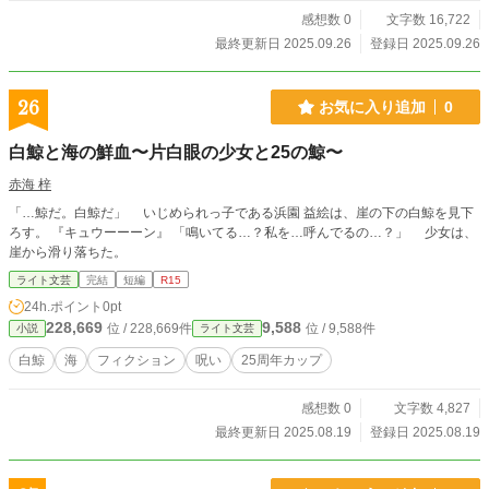
感想数 0
文字数 16,722
最終更新日 2025.09.26
登録日 2025.09.26
26
お気に入り追加
0
白鯨と海の鮮血〜片白眼の少女と25の鯨〜
赤海 梓
「…鯨だ。白鯨だ」 いじめられっ子である浜園 益絵は、崖の下の白鯨を見下
ろす。 『キュウーーーン』 「鳴いてる…？私を…呼んでるの…？」 少女は、
崖から滑り落ちた。
ライト文芸
完結
短編
R15
24h.ポイント
0pt
228,669
9,588
位 / 228,669件
位 / 9,588件
小説
ライト文芸
白鯨
海
フィクション
呪い
25周年カップ
感想数 0
文字数 4,827
最終更新日 2025.08.19
登録日 2025.08.19