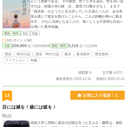
という悪癖である。 その都度、黙々と水を汲み、壁を洗い流
すのは、松陰の末の妹・文。 陰気で口数が少なく、まるで
「植木鉢」のようだと文を評していた久坂だったが、ある奇
策を講じて彼女を助けたことから、二人の距離が静かに動き
出す。 のちに夫婦となる二人の、瑞々しくも不器用な出会い
を描いた幕末短編。
歴史・時代
完結
短編
24h.ポイント
0pt
228,669
3,218
位 / 228,669件
位 / 3,218件
小説
歴史・時代
歴史
時代小説
歴史・時代小説
幕末
幕末創作
歴史創作
フィクション
短編
感想数 0
文字数 4,073
最終更新日 2025.12.31
登録日 2025.12.31
15
お気に入り追加
1
目には滅を！歯には破を！
Nたび
高校入学と同時に過去の記憶を失った主人公・藤野は、病院