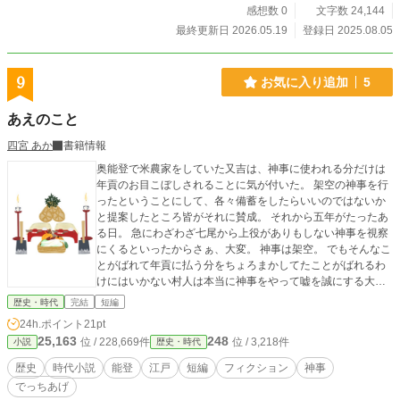
感想数 0
文字数 24,144
最終更新日 2026.05.19
登録日 2025.08.05
9
お気に入り追加
5
あえのこと
四宮 あか
書籍情報
奥能登で米農家をしていた又吉は、神事に使われる分だけは
年貢のお目こぼしされることに気が付いた。 架空の神事を行
ったということにして、各々備蓄をしたらいいのではないか
と提案したところ皆がそれに賛成。 それから五年がたったあ
る日。 急にわざわざ七尾から上役がありもしない神事を視察
にくるといったからさぁ、大変。 神事は架空。 でもそんなこ
とがばれて年貢に払う分をちょろまかしてたことがばれるわ
けにはいかない村人は本当に神事をやって嘘を誠にする大芝
居をすることにした。 イラストは illustACさんからお借りし
歴史・時代
完結
短編
てます。 イラスト作者: yoshikoさん
24h.ポイント
21pt
25,163
248
位 / 228,669件
位 / 3,218件
小説
歴史・時代
歴史
時代小説
能登
江戸
短編
フィクション
神事
でっちあげ