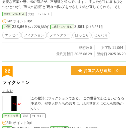
必要な言葉や思い出の商品が、不思議と並んでいます。 主人公が手に取るひと
つひとつが、“過去の記憶”と“現在の悩み”をやさしく結び直してくれる。 そして
読み終えた頃には、心がふっと軽くなる。
ｴｯｾｲ・ﾉﾝﾌｨｸｼｮﾝ
完結
ｼｮｰﾄｼｮｰﾄ
24h.ポイント
0pt
228,669
8,861
位 / 228,669件
位 / 8,861件
小説
ｴｯｾｲ・ﾉﾝﾌｨｸｼｮﾝ
エッセイ
フィクション
ファンタジー
ほっこり
じんわり
感想数 0
文字数 11,064
最終更新日 2025.06.29
登録日 2025.06.29
32
お気に入り追加
0
フィクション
まるや
この物語はフィクションである。 この世界で起こるいかなる
事象や、登場人物たちの思考は、現実世界とはなんら関係が
ない。
ライト文芸
完結
ｼｮｰﾄｼｮｰﾄ
24h.ポイント
0pt