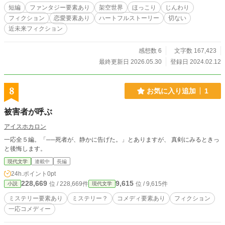
短編
ファンタジー要素あり
架空世界
ほっこり
じんわり
フィクション
恋愛要素あり
ハートフルストーリー
切ない
近未来フィクション
感想数 6
文字数 167,423
最終更新日 2026.05.30
登録日 2024.02.12
8
お気に入り追加
1
被害者が呼ぶ
アイスホカロン
一応全５編。「──死者が、静かに告げた。」とありますが、 真剣にみるときっ
と後悔します。
現代文学
連載中
長編
24h.ポイント
0pt
228,669
9,615
位 / 228,669件
位 / 9,615件
小説
現代文学
ミステリー要素あり
ミステリー？
コメディ要素あり
フィクション
一応コメディー