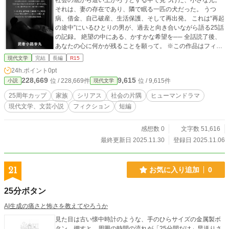
社会の底から這い上がろうとする中で見つけた、小さな光。
それは、妻の存在であり、隣で眠る一匹の犬だった。 うつ
病、借金、自己破産、生活保護、そして再出発。 これは“再起
の途中”にいるひとりの男が、過去と向き合いながら語る25話
の記録。 絶望の中にある、かすかな希望を── 全話読了後、
あなたの心に何かが残ることを願って。 ※この作品はフィク
ションです。実在の人物・団体・出来事とは関係ありませ
現代文学
完結
長編
R15
ん。
24h.ポイント
0pt
228,669
9,615
位 / 228,669件
位 / 9,615件
小説
現代文学
25周年カップ
家族
シリアス
社会の片隅
ヒューマンドラマ
現代文学、文芸小説
フィクション
短編
感想数 0
文字数 51,616
最終更新日 2025.11.30
登録日 2025.11.06
21
お気に入り追加
0
25分ボタン
AI生成の痛さと怖さを教えてやろうか
見た目は古い懐中時計のような、手のひらサイズの金属製ボ
タン。押すと、周囲の時間の流れが「25分間だけ」早送りさ