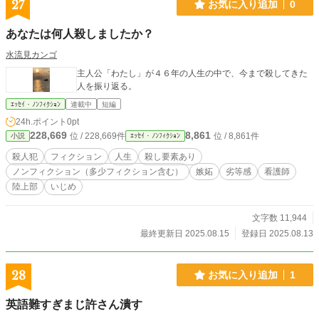
27
お気に入り追加
0
あなたは何人殺しましたか？
水流見カンゴ
主人公「わたし」が４６年の人生の中で、今まで殺してきた
人を振り返る。
ｴｯｾｲ・ﾉﾝﾌｨｸｼｮﾝ
連載中
短編
24h.ポイント
0pt
228,669
8,861
位 / 228,669件
位 / 8,861件
小説
ｴｯｾｲ・ﾉﾝﾌｨｸｼｮﾝ
殺人犯
フィクション
人生
殺し要素あり
ノンフィクション（多少フィクション含む）
嫉妬
劣等感
看護師
陸上部
いじめ
文字数 11,944
最終更新日 2025.08.15
登録日 2025.08.13
28
お気に入り追加
1
英語難すぎまじ許さん潰す