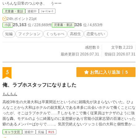
いろんな日常のつぶやき、 うーー
児童書・童話
連載中
ｼｮｰﾄｼｮｰﾄ
24h.ポイント
21pt
25,163
326
位 / 228,669件
位 / 4,653件
小説
児童書・童話
短編
フィクション
くっちゃべ
高校生
恋愛ちがい
感想数 0
文字数 2,223
最終更新日 2026.07.31
登録日 2026.07.31
5
お気に入り追加
5
俺、ラブホスタッフになりました
もんもん
高校3年生の大港大和は卒業間近だというのに就職先が決まらないでいた。ひょ
んなことから大和はホテルの副支配人である本多に出会いホテルで働くことにな
ったが、そこはラブホテルで……⁉ しかもそこで働く従業員はヤクザのように強
面な轟。モデルのように綺麗なのに妄想癖があり官能小説家志望の百瀬といった
癖のあるメンバーばかりで……。気苦労絶えないツッコミ役の大和と個性豊かな
メンバーが織りなすお仕事コメディーです。
キャラ文芸
連載中
長編
R15