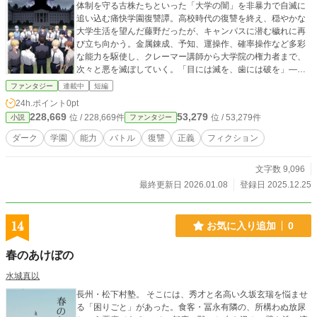
体制を守る古株たちといった「大学の闇」を非暴力で自滅に
追い込む痛快学園復讐譚。高校時代の復讐を終え、穏やかな
大学生活を望んだ藤野だったが、キャンパスに潜む穢れに再
び立ち向かう。金属錬成、予知、運操作、確率操作など多彩
な能力を駆使し、クレーマー講師から大学院の権力者まで、
次々と悪を滅ぼしていく。「目には滅を、歯には破を」――
自らの穢れで自滅する因果応報の物語！
ファンタジー
連載中
短編
24h.ポイント
0pt
228,669
53,279
位 / 228,669件
位 / 53,279件
小説
ファンタジー
ダーク
学園
能力
バトル
復讐
正義
フィクション
文字数 9,096
最終更新日 2026.01.08
登録日 2025.12.25
14
お気に入り追加
0
春のあけぼの
水城真以
長州・松下村塾。 そこには、秀才と名高い久坂玄瑞を悩ませ
る「困りごと」があった。食客・冨永有隣の、所構わぬ放尿