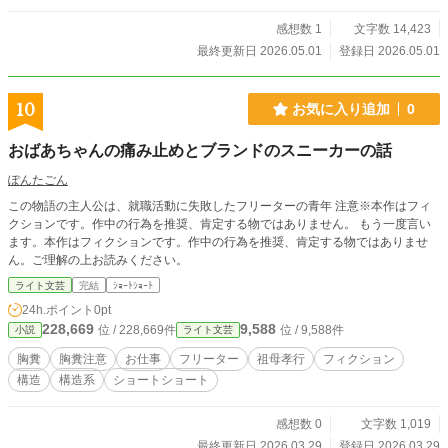
感想数 1
文字数 14,423
最終更新日 2026.05.01
登録日 2026.05.01
10
お気に入り追加
0
おばあちゃんの痛み止めとブランドのスニーカーの話
ぽんたごん
この物語の主人公は、就職活動に失敗したフリーターの青年 注意※本作はフィ
クションです。作中の行為を推奨、肯定する物ではありません。 もう一度言い
ます。本作はフィクションです。作中の行為を推奨、肯定する物ではありませ
ん。ご理解の上お読みください。
ライト文芸
完結
ｼｮｰﾄｼｮｰﾄ
24h.ポイント
0pt
228,669
9,588
位 / 228,669件
位 / 9,588件
小説
ライト文芸
胸糞
胸糞注意
お仕事
フリーター
祖母孝行
フィクション
構造
構造系
ショートショート
感想数 0
文字数 1,019
最終更新日 2026.03.29
登録日 2026.03.29