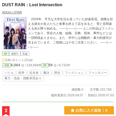
DUST RAIN：Lost Intersection
AQUA☆STAR
2026年、平凡な大学生活を送っていた紗倉彩花。就職を控
える彼女が友人たちと食事を終えて店を出ると、雪と見間違
える灰が降り始める。 –––☆–––☆––– ⚠️この作品はフィクシ
ョンであり、実在の人物、組織、宗教、団体、事件などとは
一切関係ありません。また、作中には残酷的・暴力的描写が
含まれています。ご視聴には十分ご注意ください。 –––☆––
–☆–––
SF
連載中
長編
24h.ポイント
221pt
6,064
59
位 / 228,669件
位 / 6,732件
小説
SF
バトル
戦争
近未来
魔法
歴史
フィクション
ファンタジー
暴力・流血・残酷表現あり
感想数 0
文字数 332,760
最終更新日 2026.08.07
登録日 2026.07.03
2
お気に入り追加
0