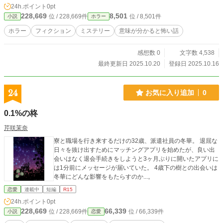
24h.ポイント
0pt
228,669
8,501
位 / 228,669件
位 / 8,501件
小説
ホラー
ホラー
フィクション
ミステリー
意味が分かると怖い話
感想数 0
文字数 4,538
最終更新日 2025.10.20
登録日 2025.10.16
24
お気に入り追加
0
0.1%の柊
芹咲茉奈
寮と職場を行き来するだけの32歳、派遣社員の冬華。 退屈な
日々を抜け出すためにマッチングアプリを始めたが、良い出
会いはなく退会手続きをしようと3ヶ月ぶりに開いたアプリに
は1分前にメッセージが届いていた。 4歳下の樹との出会いは
冬華にどんな影響をもたらすのか...。
恋愛
連載中
短編
R15
24h.ポイント
0pt
228,669
66,339
位 / 228,669件
位 / 66,339件
小説
恋愛