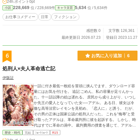
24h.ポイント
0pt
228,669
5,634
位 / 228,669件
位 / 5,634件
小説
キャラ文芸
お仕事コメディー
日常
フィクション
感想数 0
文字数 126,361
最終更新日 2026.07.23
登録日 2023.11.27
6
お気に入り追加
6
処刑人×夫人革命逃亡記
伊阪証
一話に付き最低一枚絵を冒頭に挟んでます、ダウンロード容
量にはお気を付けを。 追記:ごめん、私の容量が足りんかっ
た。十一話以降の絵は遅れる。 庶民から成り上がり、いつし
か先王の愛人となっていた女──アデル。 ある日、彼女は冷
徹な高等法官レイモンを見初め、「恋人に」と誘う。 だが、
その男の正体は国家公認の処刑人だった。 これを“侮辱”と受
け取ったアデルは、革命裁判所に彼を起訴する。 しかし、時
代はすでに革命の渦中。 裁判費用の捜査を通じて、アデルに
よる亡命貴族への金品輸送が発覚。 彼女自身が死刑宣告を受
歴史・時代
完結
ｼｮｰﾄｼｮｰﾄ
R15
けることになる。 命乞いすら惨めとされる中、処刑を任され