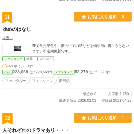
11
お気に入り追加
0
ゆめのはなし
未定。
夢で見た景色や、夢の中での話などを物語風に書こうと思い
ます。不定期更新です。
ファンタジー
連載中
ｼｮｰﾄｼｮｰﾄ
24h.ポイント
0pt
228,669
53,279
位 / 228,669件
位 / 53,279件
小説
ファンタジー
ファンタジー
フィクション
夢日記
感想数 0
文字数 1,750
最終更新日 2026.02.03
登録日 2021.04.23
12
お気に入り追加
1
人それぞれのドラマあり・・・