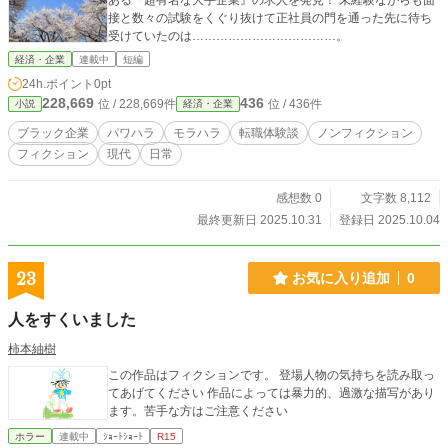
ある『超有名な大手企業』の求人を発見！ 未経験ながらも面
接と数々の試験をくぐり抜けて正社員の門を通った先に待ち
受けていたのは………………………………。
経済・企業
連載中
短編
24h.ポイント
0pt
228,669
436
位 / 228,669件
位 / 436件
小説
経済・企業
ブラック企業
パワハラ
モラハラ
転職体験談
ノンフィクション
フィクション
現代
日常
感想数 0
文字数 8,112
最終更新日 2025.10.31
登録日 2025.10.04
23
お気に入り追加
0
人をすくいました
柿本紬樹
この作品はフィクションです。 登場人物の気持ちを読み取っ
てあげてください 作品によっては暴力的、過激な描写があり
ます。苦手な方はご注意ください
ホラー
連載中
ｼｮｰﾄｼｮｰﾄ
R15