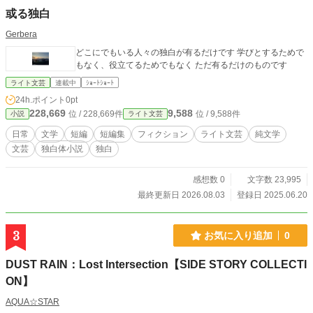
或る独白
Gerbera
どこにでもいる人々の独白が有るだけです 学びとするためで
もなく、役立てるためでもなく ただ有るだけのものです
ライト文芸
連載中
ｼｮｰﾄｼｮｰﾄ
24h.ポイント
0pt
228,669
9,588
位 / 228,669件
位 / 9,588件
小説
ライト文芸
日常
文学
短編
短編集
フィクション
ライト文芸
純文学
文芸
独白体小説
独白
感想数 0
文字数 23,995
最終更新日 2026.08.03
登録日 2025.06.20
3
お気に入り追加
0
DUST RAIN：Lost Intersection【SIDE STORY COLLECTI
ON】
AQUA☆STAR