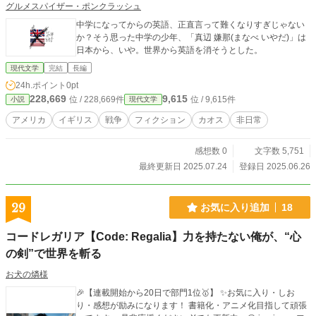
グルメスパイザー・ポンクラッシュ
中学になってからの英語、正直言って難くなりすぎじゃない
か？そう思った中学の少年、「真辺 嫌那(まなべ いやだ)」は
日本から、いや。世界から英語を消そうとした。
現代文学
完結
長編
24h.ポイント
0pt
228,669
9,615
位 / 228,669件
位 / 9,615件
小説
現代文学
アメリカ
イギリス
戦争
フィクション
カオス
非日常
感想数 0
文字数 5,751
最終更新日 2025.07.24
登録日 2025.06.26
29
お気に入り追加
18
コードレガリア【Code: Regalia】力を持たない俺が、“心
の剣”で世界を斬る
お犬の燐様
🎉【連載開始から20日で部門1位🥇】 ✨お気に入り・しお
り・感想が励みになります！ 書籍化・アニメ化目指して頑張