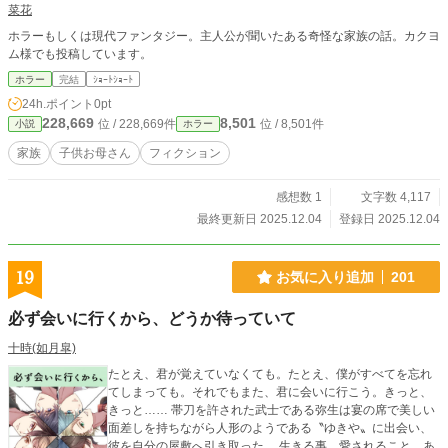
菜花
ホラーもしくは現代ファンタジー。主人公が聞いたある奇怪な家族の話。カクヨ
ム様でも投稿しています。
ホラー
完結
ｼｮｰﾄｼｮｰﾄ
24h.ポイント
0pt
228,669
8,501
位 / 228,669件
位 / 8,501件
小説
ホラー
家族
子供お母さん
フィクション
感想数 1
文字数 4,117
最終更新日 2025.12.04
登録日 2025.12.04
19
お気に入り追加
201
必ず会いに行くから、どうか待っていて
十時(如月皐)
たとえ、君が覚えていなくても。たとえ、僕がすべてを忘れ
てしまっても。それでもまた、君に会いに行こう。きっと、
きっと…… 帯刀を許された武士である弥生は宴の席で美しい
面差しを持ちながら人形のようである〝ゆきや〟に出会い、
彼を自分の屋敷へ引き取った。 生きる事、愛されること、あ