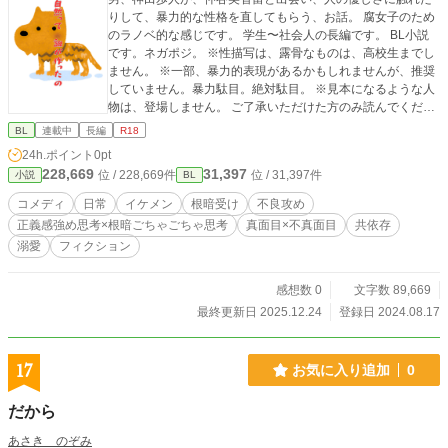
りして、暴力的な性格を直してもらう、お話。 腐女子のため
のラノベ的な感じです。 学生〜社会人の長編です。 BL小説
です。ネガポジ。 ※性描写は、露骨なものは、高校生までし
ません。 ※一部、暴力的表現があるかもしれませんが、推奨
していません。暴力駄目。絶対駄目。 ※見本になるような人
物は、登場しません。 ご了承いただけた方のみ読んでくださ
ると嬉しいです。
BL
連載中
長編
R18
24h.ポイント
0pt
228,669
31,397
位 / 228,669件
位 / 31,397件
小説
BL
コメディ
日常
イケメン
根暗受け
不良攻め
正義感強め思考×根暗ごちゃごちゃ思考
真面目×不真面目
共依存
溺愛
フィクション
感想数 0
文字数 89,669
最終更新日 2025.12.24
登録日 2024.08.17
17
お気に入り追加
0
だから
あさき のぞみ