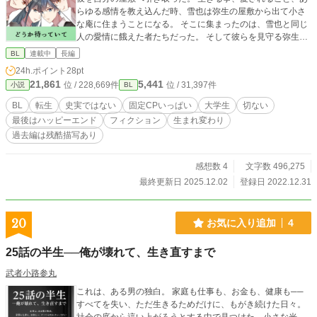
らゆる感情を教え込んだ時、雪也は弥生の屋敷から出て小さ
な庵に住まうことになる。 そこに集まったのは、雪也と同じ
人の愛情に餓えた者たちだった。 そして彼らを見守る弥生た
ちにも、時代の変化は襲い掛かり……。 もう一度会いに行こ
BL
連載中
長編
う。時を超え、時代を超えて。 「男子大学生たちの愉快なル
24h.ポイント
28pt
ームシェア」に出てくる彼らの過去のお話です。詳しくはタ
21,861
5,441
位 / 228,669件
位 / 31,397件
小説
BL
グをご覧くださいませ！ 私が制作した著作物、また、私が依
頼し描いていただいたイラスト含め、全ての文章・画像はAI
BL
転生
史実ではない
固定CPいっぱい
大学生
切ない
学習、無断転載、無断使用を禁止します。
最後はハッピーエンド
フィクション
生まれ変わり
過去編は残酷描写あり
感想数 4
文字数 496,275
最終更新日 2025.12.02
登録日 2022.12.31
20
お気に入り追加
4
25話の半生──俺が壊れて、生き直すまで
武者小路参丸
これは、ある男の独白。 家庭も仕事も、お金も、健康も──
すべてを失い、ただ生きるためだけに、もがき続けた日々。