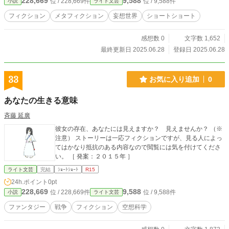
228,669
9,588
位 / 228,669件
位 / 9,588件
小説
ライト文芸
フィクション
メタフィクション
妄想世界
ショートショート
感想数 0
文字数 1,652
最終更新日 2025.06.28
登録日 2025.06.28
33
お気に入り追加
0
あなたの生きる意味
斉藤 延廣
彼女の存在、あなたには見えますか？ 見えませんか？ （※
注意） ストーリーは一応フィクションですが、見る人によっ
てはかなり抵抗のある内容なので閲覧には気を付けてくださ
い。 ［ 発案：２０１５年 ］
ライト文芸
完結
ｼｮｰﾄｼｮｰﾄ
R15
24h.ポイント
0pt
228,669
9,588
位 / 228,669件
位 / 9,588件
小説
ライト文芸
ファンタジー
戦争
フィクション
空想科学