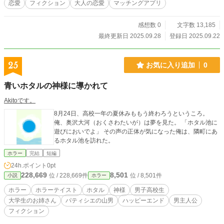
恋愛
フィクション
大人の恋愛
マッチングアプリ
感想数 0
文字数 13,185
最終更新日 2025.09.28
登録日 2025.09.22
25
お気に入り追加
0
青いホタルの神様に導かれて
Akitoです。
8月24日、高校一年の夏休みももう終わろうというころ。
俺、奥沢大河（おくさわたいが）は夢を見た。 「ホタル池に
遊びにおいでよ」 その声の正体が気になった俺は、隣町にあ
るホタル池を訪れた。
ホラー
完結
短編
24h.ポイント
0pt
228,669
8,501
位 / 228,669件
位 / 8,501件
小説
ホラー
ホラー
ホラーテイスト
ホタル
神様
男子高校生
大学生のお姉さん
パティシエの山男
ハッピーエンド
男主人公
フィクション