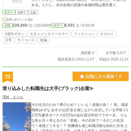
れる。ただし、自分自身の意識や体感時間は通常通り。
ホラー
連載中
短編
24h.ポイント
0pt
228,669
8,501
位 / 228,669件
位 / 8,501件
小説
ホラー
5億年ボタン
モキュメンタリーホラー
フィクション
オカルト
日常
サイコパス
短編
感想数 0
文字数 5,677
最終更新日 2025.11.07
登録日 2025.11.07
22
お気に入り追加
0
滑り込みした転職先は大手(ブラック)企業✨
澤村 えりな
今の生活のため？夢のため？ いいえ！老後の為！！ 私、瑞波
飛鳥(みずな あすか)は貯金を崩しながら生活している手取り1
1万円(夏冬ボーナス9万円)の会社員10年目アラサー女。 そん
な私が日々考えるのが『老後』 今の日本で！今のこの生活
で！老後どうする！？ 危機感を感じ転職活動を始めた矢先 と