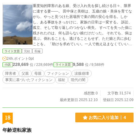
重度知的障害のある娘、受け入れ先を探し続ける日々、限界
に達する妻——。 田中保と美樹は、五歳の娘・美保を育てな
がら、やっと見つけた居場所で束の間の安心を得る。しか
し、ある事故をきっかけに、家族の日常は一変する。 訴訟、
孤立、そして取り返しのつかない喪失。 すべてを失った保に
残されたのは、何も語らない娘だけだった。 それでも、保は
選ぶ。倒れることも、逃げることもせず、ただ娘と共に歩む
ことを。 「助けを求めていい。一人で抱え込まなくていい」
現代日本の福祉制度の隙間で苦しむ家族の姿を通して、人間
ライト文芸
完結
長編
の弱さと強さ、そして希望を描く、静かで力強い物語。 悲し
24h.ポイント
0pt
みの先に、光はあるのか——。​​​​​​​​​​​​​​​​
228,669
9,588
位 / 228,669件
位 / 9,588件
小説
ライト文芸
障害者
父親
母親
フィクション
涙腺崩壊
事実に基づいたフィクション
福祉
現代の闇
感想数 0
文字数 31,574
最終更新日 2025.12.10
登録日 2025.12.09
18
お気に入り追加
4
年齢逆転家族