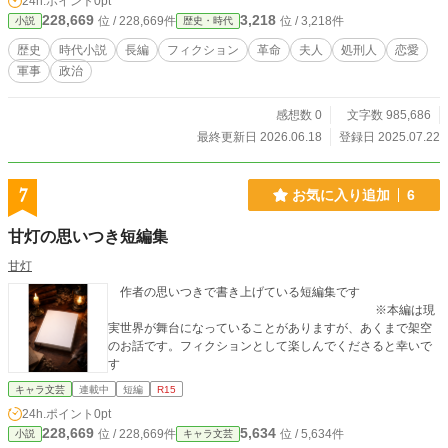
24h.ポイント
0pt
たのは皮肉にもレイモンだった。 だが彼は、幾千の命を奪い
228,669
3,218
位 / 228,669件
位 / 3,218件
小説
歴史・時代
続けてきた過去に疲弊していた。 その隙を突き、アデルは彼
を人質に逃亡。 共に逃げる中、二人は互いの罪と傷を詫び、
歴史
時代小説
長編
フィクション
革命
夫人
処刑人
恋愛
感謝し、 やがて――奇妙な共犯関係として新たな旅路へと踏
軍事
政治
み出す。 「私は祖国と財産を取り返す。」「……今まで殺し
た人間と、処刑予定だった三千人以上を助ける。」 ──捕ま
れば即、断頭台。 交錯する赦しと野望、血と魂の逃亡劇が
感想数 0
文字数 985,686
今、始まる。 史実では処刑されている人物がモデルなのとも
最終更新日 2026.06.18
登録日 2025.07.22
う少し後の時代のネタが使いたいのでその関係でフィクショ
ン寄りとしていますが最後の方で解説を一応挟ませてもらい
ます。
7
お気に入り追加
6
甘灯の思いつき短編集
甘灯
作者の思いつきで書き上げている短編集です
※本編は現
実世界が舞台になっていることがありますが、あくまで架空
のお話です。フィクションとして楽しんでくださると幸いで
す
キャラ文芸
連載中
短編
R15
24h.ポイント
0pt
228,669
5,634
位 / 228,669件
位 / 5,634件
小説
キャラ文芸