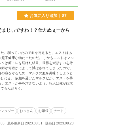
お気に入り追加
87
そまじぃですわ！？仕方ぬぇーから
した。弱っていたので血を与えると、エストはあ
る超不健康な物だったのだ。 しかもエストはマル
故郷が何者かによって滅ぼされてしまったので、
が、エストを手
る。エストが手を汚さないよう、犯人は俺が始末
ってもんだろう。
ァンタジー
おっさん
お嬢様
チート
055
最終更新日 2023.08.31
登録日 2023.08.23