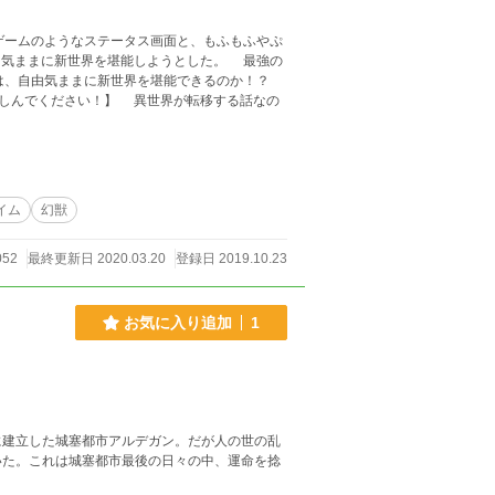
ームのようなステータス画面と、もふもふやぷ
由気ままに新世界を堪能しようとした。 最強の
 異世界が転移する話なの
イム
幻獣
052
最終更新日 2020.03.20
登録日 2019.10.23
お気に入り追加
1
に建立した城塞都市アルデガン。だが人の世の乱
いた。これは城塞都市最後の日々の中、運命を捻