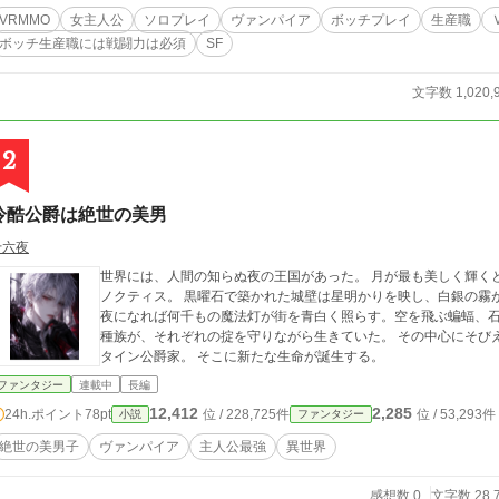
ありません。 現在、少しだけカクヨムの方が先行して更新されています。※忘れていなければ、カクヨムでの更新の翌日に
VRMMO
女主人公
ソロプレイ
ヴァンパイア
ボッチプレイ
生産職
 主人公による一方的な虐殺が好き、と言う方には向いていません。 そう言った描写が無い訳ではありませんが、そう
ボッチ生産職には戦闘力は必須
SF
った部分はこの作品のコンセプトから外れるため、説明のみになる可能性が高いです。 あくまで暗躍であり、暗殺では
。 いえ、暗殺が無い訳ではありませんけど、それがメインになることは確実に無いです。 ※一部登場人物の名前を変
（話の内容に影響はありません）
文字数 1,020,
2
冷酷公爵は絶世の美男
十六夜
世界には、人間の知らぬ夜の王国があった。 月が最も美しく輝くときだけ姿を現す、永遠の闇に包まれた大陸――
ノクティス。 黒曜石で築かれた城壁は星明かりを映し、白銀の霧が大地を静かに流れる。昼は濃い雲に閉ざされ、
夜になれば何千もの魔法灯が街を青白く照らす。空を飛ぶ蝙蝠、
種族が、それぞれの掟を守りながら生きていた。 その中心にそび
タイン公爵家。 そこに新たな生命が誕生する。
ファンタジー
連載中
長編
12,412
2,285
24h.ポイント
78pt
位 / 228,725件
位 / 53,293件
小説
ファンタジー
絶世の美男子
ヴァンパイア
主人公最強
異世界
感想数 0
文字数 28,