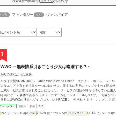
検索条件の保存には
ログイン
が必要です。
ファンタジー
ヴァンパイア
テゴリ
タグ
1
UWWO ～無表情系引きこもり少女は暗躍する？～
にがりの少なかった豆腐
ルダイブ型VRMMORPG Unite Whole World Online ユナイト・ホール・ワールドオンライン
大なエリアを有する世界を一つに集約せよ。要するに世界のマップをすべて開放せよ。 そしてようやく物語の始まりである1
式サービスが開始されることになった。 サービスの開始を待ちに待っていた主人公、大森あゆな はサービスが開始される15：
0を前にゲーム躯体であるヘルメットにゲームをインストールしていた。 何故かベッドの上に正座をし
にUWWOの世界へダイブした。 レアRACE？ 何それ？ え？ ここどこ？ 周りの敵が強すぎて、先に進めない。 チュートリ
けられないのだけど！？ そして何だかんだあって、引きこもりつつストーリーの重要クエストをクリアしていくようになる。
ファンタジー
連載中
長編
R15
ソロプレイで。 タイトルの副題はそのうち回収します。さすがに序盤で引きこもりも暗躍も出来ないですからね。 また、こ
7,428
1,614
24h.ポイント
184pt
位 / 228,725件
位 / 53,293件
小説
ファンタジー
の作品は話の進行速度がやや遅めです。間延びと言うよりも密度が濃い目を意識して