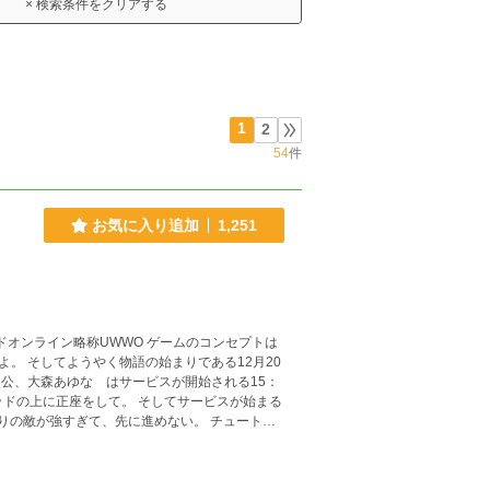
× 検索条件をクリアする
1
2
54
件
お気に入り追加
1,251
略称UWWO ゲームのコンセプトは
2月20
て。 そしてサービスが始まる
います。そのため、一気に話が進むような展開