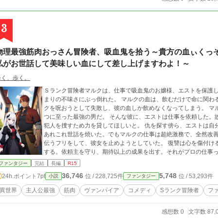
3
物理最強筋肉おっさん冒険者、吸血鬼を拾う～貴方の血ぃくっ
私がお世話して美味しい血にして差し上げますわよ！～
歩く、歩く。
Ｓランク冒険者マルクは、仕事で吸血鬼のお嬢様、エストを保護
まりの不味さにぶっ倒れた。 マルクの血は、飲むだけで命に関わ
クを呪おうとして失敗し、彼の血しか飲めなくなってしまう。 マルクは筋トレを続けた結果、世界を滅ぼす力を持
つに至った最強の男だ。 そんな彼に、エストは仕事を依頼した。
犯人を捜すため力を貸してほしいと。 仇を探す傍ら、エストは自分の命を守るため、マルクの血を美味くしようと
あれこれ世話を焼いた。でもマルクの仕事は超絶激務で、全然改善しねぇ。 依頼を受けたマルクだ
伝うフリをして、彼女を止めようとしていた。 復讐は心を傷付け
する。依頼主を守り、期待以上の成果を出す。それがプロの仕事
ファンタジー
完結
長編
R15
36,746
5,748
24h.ポイント
7pt
位 / 228,725件
位 / 53,293件
小説
ファンタジー
異世界
主人公最強
筋肉
ヴァンパイア
コメディ
Sランク冒険者
フ
感想数 0
文字数 87,