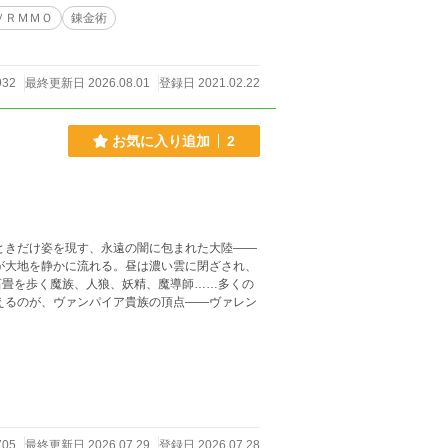
ＶＲＭＭＯ
錬金術
ありませ
更しました
932
最終更新日 2026.08.01
登録日 2021.02.22
お気に入り追加
2
石畳を歩く魔族、人狼、妖精、魔導師……多くの
えるのが、ヴァンパイア貴族の頂点――ヴァレン
705
最終更新日 2026.07.29
登録日 2026.07.28