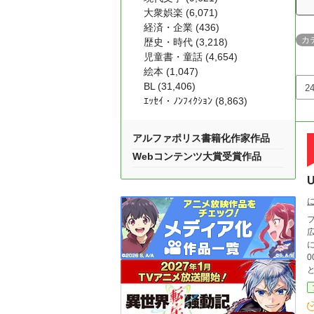
大衆娯楽 (6,071)
経済・企業 (436)
カ
歴史・時代 (3,218)
児童書・童話 (4,654)
絵本 (1,047)
BL (31,406)
ｴｯｾｲ・ﾉﾝﾌｨｸｼｮﾝ (8,863)
アルファポリス書籍化作家作品
Webコンテンツ大賞受賞作品
フ
広
に正
0
と同時
アル受
それも、