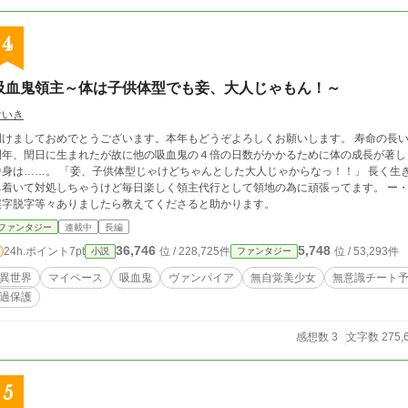
4
吸血鬼領主～体は子供体型でも妾、大人じゃもん！～
けいき
けましておめでとうございます。本年もどうぞよろしくお願いします。 寿命の長い魔人族で吸血鬼のクリスタリア・アメジール。
閏年、閏日に生まれたが故に他の吸血鬼の４倍の日数がかかるために体の成長が著し
妾、子供体型じゃけどちゃんとした大人じゃからなっ！！」 長く生きてるとちょっとしたドタバタにも慣れっこで落
着いて対処しちゃうけど毎日楽しく領主代行として領地の為に頑張ってます。 ー・ー・ー・ー・ー・ー・ー・ー・ー・ー ご指摘や
誤字脱字等々ありましたら教えてくださると助かります。
ファンタジー
連載中
長編
36,746
5,748
24h.ポイント
7pt
位 / 228,725件
位 / 53,293件
小説
ファンタジー
異世界
マイペース
吸血鬼
ヴァンパイア
無自覚美少女
無意識チート
過保護
感想数 3
文字数 275,
5