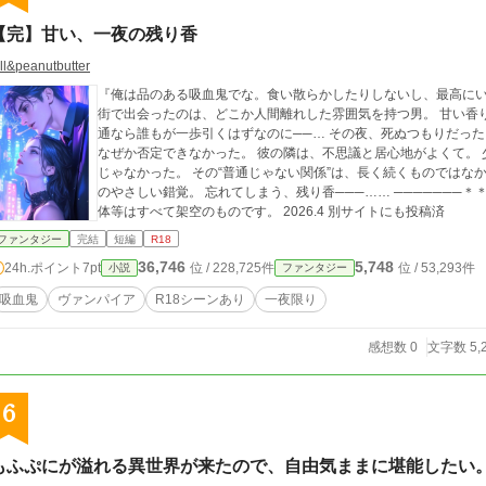
【完】甘い、一夜の残り香
ill&peanutbutter
『俺は品のある吸血鬼でな。食い散らかしたりしないし、最高にいい状態
街で出会ったのは、どこか人間離れした雰囲気を持つ男。 甘い香
通なら誰もが一歩引くはずなのに──… その夜、死ぬつもりだった。 「……お前、変な奴だな」 そう問われても、
なぜか否定できなかった。 彼の隣は、不思議と居心地がよくて。
じゃなかった。 その“普通じゃない関係”は、長く続くものではなかった。 ネオンの夜にだけ許された、ほんの一瞬
のやさしい錯覚。 忘れてしまう、残り香───…… ───────＊＊ ※ 本作はフィクションです。登場する人物・団
体等はすべて架空のものです。 2026.4 別サイトにも投稿済
ファンタジー
完結
短編
R18
36,746
5,748
24h.ポイント
7pt
位 / 228,725件
位 / 53,293件
小説
ファンタジー
吸血鬼
ヴァンパイア
R18シーンあり
一夜限り
感想数 0
文字数 5,
6
もふぷにが溢れる異世界が来たので、自由気ままに堪能したい