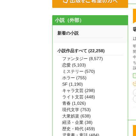
小説（外部）
新着の小説
明
小説作品すべて (22,258)
中身は……。 「
ファンタジー (8,577)
ち
恋愛 (5,103)
ミステリー (570)
ホラー (755)
SF (1,190)
キャラ文芸 (298)
ライト文芸 (448)
青春 (1,026)
現代文学 (753)
大衆娯楽 (638)
経済・企業 (38)
歴史・時代 (459)
児童書・童話 (484)