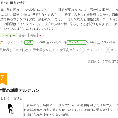
三月べに
書籍情報
異世界に憧れていた水奈（みずな）。 世界が変わったのは、高校生の時だ。 ゲ
にぷにした魔物に溢れた世界となったのだ。 特技（スキル）を獲得しながら、自
物であるヴァンパイアに、襲われてしまう。 そしてなんと種族変更！？ 水奈は、自由気ままに新世界を堪能できるのか！？
この物語はフィクションです。実在の人物や街、学校などとは関係ありません。楽しんでください！】
で、ジャンルはどこにすればいいの？？？
ファンタジー
連載中
長編
R15
36,746
5,748
24h.ポイント
7pt
位 / 228,725件
位 / 53,293件
小説
ファンタジー
異世界が日本に転移
異世界が来た！
女子高生主人公
ヴァンパイア
スラ
感想数 1
文字数 37,
7
封魔の城塞アルデガン
ふしじろ もひと
二百年の昔、高僧アールダが大陸全土の魔物を封じた洞窟の真上
れが城塞都市の礎を揺るがせ、いまや塔には落日の翳りが射して
じ曲げられた少年と少女の物語。