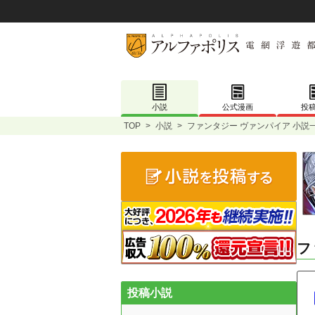
小説
公式漫画
投
TOP
>
小説
>
ファンタジー ヴァンパイア 小説
フ
投稿小説