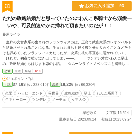
31
お気に入り追加
93
ただの政略結婚だと思っていたのにわんこ系騎士から溺愛―
―いや、可及的速やかに挿れて頂きたいのだが！！
藤原ライラ
生粋の文官家系の生まれのフランツィスカは、王命で武官家系のレオンハルト
と結婚させられることになる。生まれも育ちも違う彼と分かり合うことなどそも
そも諦めていたフランツィスカだったが、次第に彼の率直さに惹かれていく。
けれど、初夜で彼が泣き出してしまい――。 ツンデレ才女×わんこ騎士
の、政略結婚からはじまる恋のお話。 ☆ムーンライトノベルズにも掲載して
います☆
恋愛
完結
短編
R18
24h.ポイント
7pt
37,163
16,226
位 / 228,619件
位 / 66,320件
小説
恋愛
恋愛
ハッピーエンド
異世界
政略結婚
騎士
わんこ系男子
年下ヒーロー
ツンデレ
ノーチェ
女主人公
感想数 0
文字数 16,514
最終更新日 2023.09.24
登録日 2023.09.24