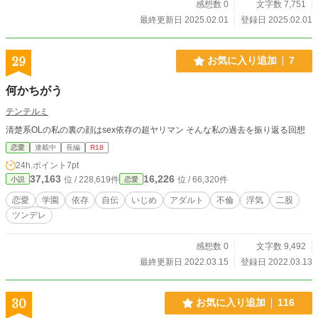
感想数 0
文字数 7,751
最終更新日 2025.02.01
登録日 2025.02.01
29
お気に入り追加
7
何かちがう
テンテルミ
清楚系OLの私の裏の顔はsex依存の超ヤリマン そんな私の過去を振り返る回想
恋愛
連載中
長編
R18
24h.ポイント
7pt
37,163
16,226
位 / 228,619件
位 / 66,320件
小説
恋愛
恋愛
学園
依存
自伝
いじめ
アダルト
不倫
浮気
二股
ツンデレ
感想数 0
文字数 9,492
最終更新日 2022.03.15
登録日 2022.03.13
30
お気に入り追加
116