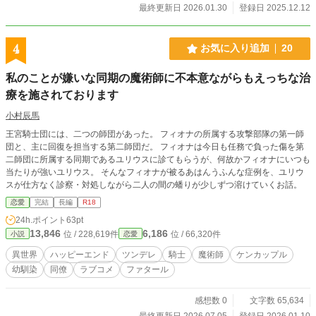
最終更新日 2026.01.30
登録日 2025.12.12
4
お気に入り追加
20
私のことが嫌いな同期の魔術師に不本意ながらもえっちな治
療を施されております
小村辰馬
王宮騎士団には、二つの師団があった。 フィオナの所属する攻撃部隊の第一師
団と、主に回復を担当する第二師団だ。 フィオナは今日も任務で負った傷を第
二師団に所属する同期であるユリウスに診てもらうが、何故かフィオナにいつも
当たりが強いユリウス。 そんなフィオナが被るあはんうふんな症例を、ユリウ
スが仕方なく診察・対処しながら二人の間の蟠りが少しずつ溶けていくお話。
恋愛
完結
長編
R18
24h.ポイント
63pt
13,846
6,186
位 / 228,619件
位 / 66,320件
小説
恋愛
異世界
ハッピーエンド
ツンデレ
騎士
魔術師
ケンカップル
幼馴染
同僚
ラブコメ
ファタール
感想数 0
文字数 65,634
最終更新日 2026.07.05
登録日 2026.01.10