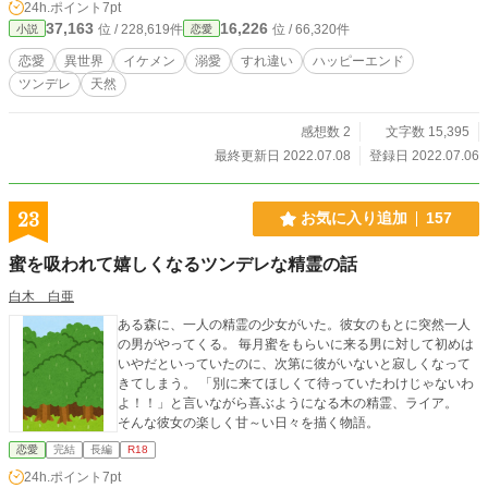
24h.ポイント
7pt
37,163
16,226
位 / 228,619件
位 / 66,320件
小説
恋愛
恋愛
異世界
イケメン
溺愛
すれ違い
ハッピーエンド
ツンデレ
天然
感想数 2
文字数 15,395
最終更新日 2022.07.08
登録日 2022.07.06
23
お気に入り追加
157
蜜を吸われて嬉しくなるツンデレな精霊の話
白木 白亜
ある森に、一人の精霊の少女がいた。彼女のもとに突然一人
の男がやってくる。 毎月蜜をもらいに来る男に対して初めは
いやだといっていたのに、次第に彼がいないと寂しくなって
きてしまう。 「別に来てほしくて待っていたわけじゃないわ
よ！！」と言いながら喜ぶようになる木の精霊、ライア。
そんな彼女の楽しく甘～い日々を描く物語。
恋愛
完結
長編
R18
24h.ポイント
7pt