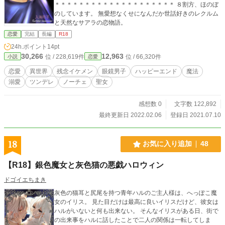
＊＊＊＊＊＊＊＊＊＊＊＊＊＊＊＊＊＊＊＊ ８割方、ほのぼ
のしています。 無愛想なくせになんだか世話好きのレクルム
と天然なサアラの恋物語。
恋愛
完結
長編
R18
24h.ポイント
14pt
30,266
12,963
位 / 228,619件
位 / 66,320件
小説
恋愛
恋愛
異世界
残念イケメン
眼鏡男子
ハッピーエンド
魔法
溺愛
ツンデレ
ノーチェ
聖女
感想数 0
文字数 122,892
最終更新日 2022.02.06
登録日 2021.07.10
18
お気に入り追加
48
【R18】銀色魔女と灰色猫の悪戯ハロウィン
ドゴイエちまき
灰色の猫耳と尻尾を持つ青年ハルのご主人様は、へっぽこ魔
女のイリス。 見た目だけは最高に良いイリスだけど、彼女は
ハルがいないと何も出来ない。 そんなイリスがある日、街で
の出来事をハルに話したことで二人の関係は一転してしま