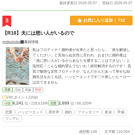
最終更新日 2026.05.07
登録日 2026.05.07
3
お気に入り追加
732
【R18】夫には想い人がいるので
mokumoku
書籍情報
私はフロティナ！婚約者が出来たと思ったら…「彼を解放し
てください」と見知らぬ女性に言われ、おまけに婚約者は
「他に想い人がいるからあなたを愛することはできない」と
塩対応！こんな婚約望んでないわ！絶対解消するのです！ 呑
気で愉快な女性フロティナが、なんだかんだあって幸せな結
婚生活をおくる話。ハッピーエンドです♡※新しいヒーロー
は出てきません
恋愛
完結
長編
R18
24h.ポイント
220pt
6,241
2,899
位 / 228,619件
位 / 66,320件
小説
恋愛
恋愛
ハッピーエンド
異世界
婚約
ファンタジー
童貞
早漏
ツンデレ
感想数 148
文字数 110,564