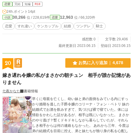
恋愛
完結
短編
R18
24h.ポイント
14pt
30,266
12,963
位 / 228,619件
位 / 66,320件
小説
恋愛
恋愛
すれ違い
ケンカップル
結婚
ツンデレ
騎士
感想数 0
文字数 29,406
最終更新日 2023.06.15
登録日 2023.06.15
20
お気に入り追加
4,678
嫁き遅れ令嬢の私がまさかの朝チュン 相手が誰か記憶があ
りません
七夜かなた
書籍情報
早くに母親を亡くし、幼い妹と弟の面倒をみている内にすっ
かり婚期を逃した子爵令嬢のコリーナ・フォン・ペトリ 妹の
結婚式でお酒を飲みすぎて、気づけば裸で寝ていた。体には
情欲をかわした証があるが、相手は既にいなかった。 まさか
のやり逃げ？暫くドキドキしながら暮らしていたが、それら
しき相手からは何の連絡もなかった。 あれから三年、今度は
弟の結婚式を目前に控え、弟と妹たちが独り身の私を心配し