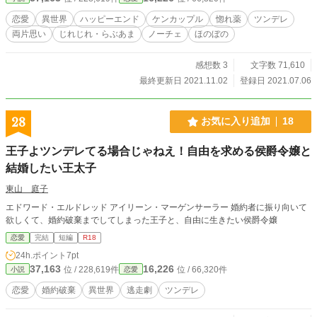
恋愛
異世界
ハッピーエンド
ケンカップル
惚れ薬
ツンデレ
両片思い
じれじれ・らぶあま
ノーチェ
ほのぼの
感想数 3
文字数 71,610
最終更新日 2021.11.02
登録日 2021.07.06
28
お気に入り追加
18
王子よツンデレてる場合じゃねえ！自由を求める侯爵令嬢と
結婚したい王太子
東山 庭子
エドワード・エルドレッド アイリーン・マーゲンサーラー 婚約者に振り向いて
欲しくて、婚約破棄までしてしまった王子と、自由に生きたい侯爵令嬢
恋愛
完結
短編
R18
24h.ポイント
7pt
37,163
16,226
位 / 228,619件
位 / 66,320件
小説
恋愛
恋愛
婚約破棄
異世界
逃走劇
ツンデレ