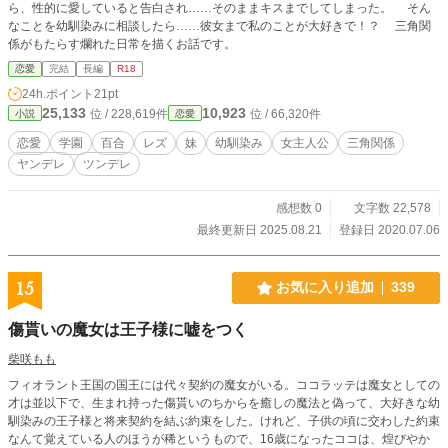
ら、性的に愛していると告白され……そのままキスまでしてしまった。 そん
なことを幼馴染みに相談したら……彼女まで私のことが大好きで！？ 三角関
係がもたらす爛れた日常を描くお話です。
恋愛
完結
長編
R18
24h.ポイント
21pt
25,133
10,923
位 / 228,619件
位 / 66,320件
小説
恋愛
恋愛
学園
百合
レズ
妹
幼馴染み
女主人公
三角関係
ヤンデレ
ツンデレ
感想数 0
文字数 22,578
最終更新日 2025.08.21
登録日 2020.07.06
15
お気に入り追加
339
傷貰いの魔女は王子様に嘘をつく
柴咲もも
フィオラント王国の国王には代々契約の魔女がいる。ココラッテは魔女としての
才は並以下で、生まれ持った傷貰いのちからを癒しの魔法と偽って、大好きな幼
馴染みの王子様と将来契約を結ぶ約束をした。けれど、子供の頃に交わした約束
なんて覚えている人のほうが稀というもので、16歳になったココは、煌びやか