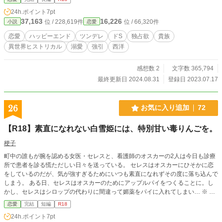
い、求め合い、次第にほどけ合っていくふたりの、愛の攻
24h.ポイント
7pt
防。 ::::::::::::::::::::::::::::::::::::::::::::::::::::::: 【作者註】 ※性行為に於
37,163
16,226
位 / 228,619件
位 / 66,320件
小説
恋愛
いてやや無理矢理な表現があります。 ※〖エブリスタ〗〖ム
ーンライトノベルズ〗にて同一作品掲載中。左記には完結後
恋愛
ハッピーエンド
ツンデレ
ドS
独占欲
貴族
の短篇集も掲載中しています。 【連作紹介】 ＊本作の五年前
異世界ヒストリカル
溺愛
強引
西洋
が舞台の『王城のマリナイア』、八年後が舞台の『レーヌ・
ルーヴと密約の王冠』にもイオネとアルヴィーゼが登場しま
す。
感想数 2
文字数 365,794
最終更新日 2024.08.31
登録日 2023.07.17
26
お気に入り追加
72
【R18】素直になれない白雪姫には、特別甘い毒りんごを。
梗子
町中の誰もが腕を認める女医・セレスと、看護師のオスカーの2人は今日も診療
所で患者を診る慌ただしい日々を送っている。 セレスはオスカーにひそかに恋
をしているのだが、気が強すぎるためにいつも素直になれずその度に落ち込んで
しまう。 ある日、セレスはオスカーのためにアップルパイをつくることに。し
かし、セレスはシロップの代わりに間違って媚薬をパイに入れてしまい… ※ R1
8シーンに★をつけています。
恋愛
完結
短編
R18
24h.ポイント
7pt