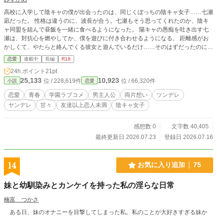
高校に入学して陰キャの僕が出会ったのは、同じくぼっちの陰キャ女子……七瀬
凪だった。 性格は違うのに、波長が合う。七瀬もそう思ってくれたのか、陰キ
ャ同盟を組んで昼飯を一緒に食べるようになった。 陽キャの愚痴を吐き出す七
瀬は、対抗心を燃やしてか、僕を遊びに付き合わせるようになる。 距離感がお
かしくて、やたらと絡んでくる彼女と遊んでいるだけ……そのはずだったのに。
「未経験なのは恥ずかしい」 「見下されたくない」 「普通になりたい」 そうま
恋愛
連載中
長編
R18
くし立てた七瀬に流されるまま、気づけば僕たちは、一線を超えていた。 恋愛
24h.ポイント
21pt
なんて重たいものを望んでいない七瀬は、恋人を欲しているわけじゃない。 け
25,133
10,923
位 / 228,619件
位 / 66,320件
小説
恋愛
れど、ここまでして、ただの友達に戻れるはずもない。 そんな中途半端な関係
の中で、七瀬は僕にだけ、そのすべてをさらけ出してくる。 「か、勘違いすん
恋愛
青春
学園ラブコメ
男主人公
両片想い
ツンデレ
なよ」 「これはあくまで経験値稼ぎだ」 「あたしにとって、円谷が練習台にち
ヤンデレ
甘々
友達以上恋人未満
陰キャ女子
ょうどよかっただけであってだな……」 そう強がりながら、僕にだけ依存して
くる陰キャ女子。 これは、距離感が壊れたまま始まってしまった、少し危ない
関係の話。 ※他サイト（カクヨム）にも掲載しています。
感想数 0
文字数 40,405
最終更新日 2026.07.23
登録日 2026.07.16
14
お気に入り追加
75
妹と幼馴染みとカンケイを持った私の淫らな日常
楠富 つかさ
ある日、妹のオナニーを目撃してしまった私。私のことが大好きすぎる妹か