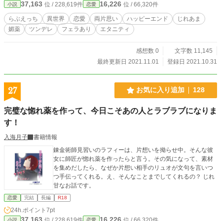
37,163
16,226
位 / 228,619件
位 / 66,320件
小説
恋愛
らぶえっち
異世界
恋愛
両片思い
ハッピーエンド
じれあま
媚薬
ツンデレ
フェラあり
エタニティ
感想数 0
文字数 11,145
最終更新日 2021.11.01
登録日 2021.10.31
27
お気に入り追加
128
完璧な惚れ薬を作って、今日こそあの人とラブラブになりま
す！
入海月子
書籍情報
錬金術師見習いのラフィーは、片想いを拗らせ中。そんな彼
女に師匠が惚れ薬を作ったらと言う。その気になって、素材
を集めだしたら、なぜか片想い相手のリュオが文句を言いつ
つ手伝ってくれる。え、そんなことまでしてくれるの？ じれ
甘なお話です。
恋愛
完結
長編
R18
24h.ポイント
7pt
37,163
16,226
位 / 228,619件
位 / 66,320件
小説
恋愛