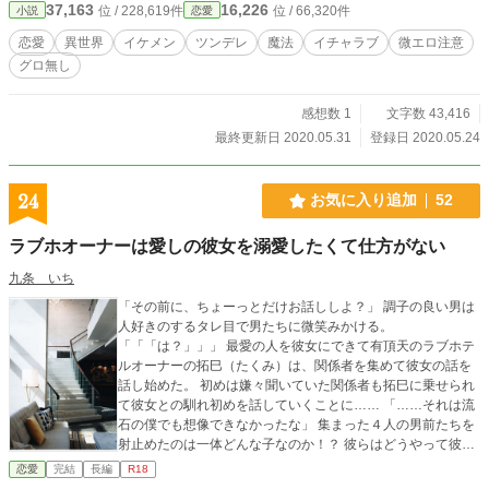
37,163
16,226
位 / 228,619件
位 / 66,320件
小説
恋愛
恋愛
異世界
イケメン
ツンデレ
魔法
イチャラブ
微エロ注意
グロ無し
感想数 1
文字数 43,416
最終更新日 2020.05.31
登録日 2020.05.24
24
お気に入り追加
52
ラブホオーナーは愛しの彼女を溺愛したくて仕方がない
九条 いち
「その前に、ちょーっとだけお話ししよ？」 調子の良い男は
人好きのするタレ目で男たちに微笑みかける。
「「「は？」」」 最愛の人を彼女にできて有頂天のラブホテ
ルオーナーの拓巳（たくみ）は、関係者を集めて彼女の話を
話し始めた。 初めは嫌々聞いていた関係者も拓巳に乗せられ
て彼女との馴れ初めを話していくことに…… 「……それは流
石の僕でも想像できなかったな」 集まった４人の男前たちを
射止めたのは一体どんな子なのか！？ 彼らはどうやって彼女
と心を通わせたのか！？ ※エッチ有りです ※『殿方逢瀬』を
恋愛
完結
長編
R18
賞用に改変した物語です。