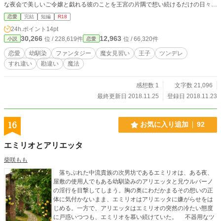
な夜会で美しいご令嬢と戯れる彼のことを王宮の片隅で想い続けるだけの日々を
送っていた。
恋愛
完結
短編
R18
24h.ポイント
14pt
30,266
12,963
位 / 228,619件
位 / 66,320件
小説
恋愛
恋愛
幼馴染
ファンタジー
魔女見習い
王子
ツンデレ
すれ違い
勘違い
魔法
感想数 1
文字数 21,096
最終更新日 2018.11.25
登録日 2018.11.23
16
お気に入り追加
92
エミリオとアリエッタ
柴咲もも
落ちぶれた中流貴族の次男坊であるエミリオは、ある夜、
屋敷の使用人でもある幼馴染みのアリエッタと兄ウルバーノ
の淫行を目撃してしまう。胸の奥にわだかまるその想いの正
体に気付かないまま、エミリオはアリエッタに嫌がらせをは
じめる。一方で、アリエッタはエミリオの突然の冷たい態度
に戸惑いつつも、エミリオを慕い続けていた。 不器用なツ