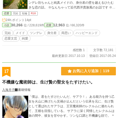
ンデレ坊ちゃんと純真メイドの、身分差の壁を越えるひたむ
きな恋の話。 ※なんちゃって近代西洋貴族風のお話です ※エ
ブリスタ・ムーンライトノベルズにも掲載 ※2017.10.09 本編
恋愛
完結
短編
R18
完結しました
24h.ポイント
14pt
30,266
12,963
位 / 228,619件
位 / 66,320件
小説
恋愛
完結
メイド
ツンデレ
身分差
両思い
ハッピーエンド
恋愛文芸
純愛
感想数 1
文字数 72,181
最終更新日 2017.10.13
登録日 2017.05.24
17
お気に入り追加
119
不機嫌な魔術師は、生け贄の聖女をたすけたい。
入海月子
書籍情報
「僕は、君をたすけたいんだ、サアラ！」 ある能力を持つ乙
女を火山に捧げたら災禍が止んだという伝承を元に、生け贄
として選ばれたサアラは、王宮魔術師のレクルムに連れられ
て、王都を目指している。 サアラに深く同情したレクルムは
旅の間中、彼女を甘やかす。ツンな口調と不機嫌な顔で。 ＊