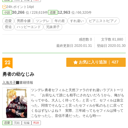
24h.ポイント
14pt
30,266
12,963
位 / 228,619件
位 / 66,320件
小説
恋愛
恋愛
男爵令嬢
ツンデレ
年の差
すれ違い
ピアニスト/ピアノ
脅迫
ハッピーエンド
兄妹弟子
感想数 0
文字数 81,880
最終更新日 2020.01.31
登録日 2020.01.30
22
お気に入り追加
427
勇者の幼なじみ
入海月子
書籍情報
ツンデレ勇者セフィルと天然ファラのすれ違いラブストーリ
ー。 「お前なんて誰にも相手にされないだろうから、俺がも
らってやる。大人しく待ってろ」と言って、セフィルは旅立
った。同情でそんなこと言ったセフィルが私のもとに戻って
くるはずないよね？ 実際、三年経ってもセフィルは帰って
こなかったし、音信不通だった。そんな時──
恋愛
完結
短編
R18