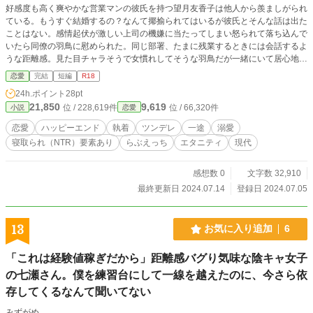
好感度も高く爽やかな営業マンの彼氏を持つ望月友香子は他人から羨ましがられ
ている。もうすぐ結婚するの？なんて揶揄られてはいるが彼氏とそんな話は出た
ことはない。感情起伏が激しい上司の機嫌に当たってしまい怒られて落ち込んで
いたら同僚の羽鳥に慰められた。同じ部署、たまに残業するときには会話するよ
うな距離感。見た目チャラそうで女慣れしてそうな羽鳥だが一緒にいて居心地は
いい。そんな羽鳥の住まいがネカフェとわかり友香子はネカフェに興味津々。羽
恋愛
完結
短編
R18
鳥の住む（？）ネカフェに訪れてみたら眠れない夜が待っていた。 ※表示はR1
24h.ポイント
28pt
8描写あり
21,850
9,619
位 / 228,619件
位 / 66,320件
小説
恋愛
恋愛
ハッピーエンド
執着
ツンデレ
一途
溺愛
寝取られ（NTR）要素あり
らぶえっち
エタニティ
現代
感想数 0
文字数 32,910
最終更新日 2024.07.14
登録日 2024.07.05
13
お気に入り追加
6
「これは経験値稼ぎだから」距離感バグり気味な陰キャ女子
の七瀬さん。僕を練習台にして一線を越えたのに、今さら依
存してくるなんて聞いてない
みずがめ