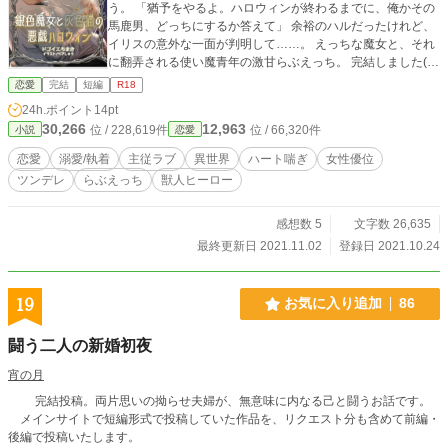
う。 「猶予をやるよ。ハロウィンが終わるまでに、俺かその
馬鹿男、どっちにするか答えて」 余裕のハルだったけれど、
イリスの意外な一面が判明して……。 えっちな魔女と、それ
に翻弄される使い魔青年の激甘らぶえっち。 完結しました(*
´꒳`*) ★＝R18 注:女性優位、ヒロインがハート喘ぎです。 金
恋愛
完結
短編
R18
色お月さまと魔女の夜、スピンオフですがこちら単体でもお
24h.ポイント
14pt
読み頂けます(*'ω'*)
30,266
12,963
位 / 228,619件
位 / 66,320件
小説
恋愛
恋愛
溺愛/執着
主従ラブ
異世界
ハート喘ぎ
女性優位
ツンデレ
らぶえっち
獣人ヒーロー
感想数 5
文字数 26,635
最終更新日 2021.11.02
登録日 2021.10.24
19
お気に入り追加
86
闘う二人の新婚初夜
宵の月
完結投稿。両片思いの拗らせ夫婦が、無意味に内なる己と闘うお話です。
メインサイトで短編形式で投稿していた作品を、リクエスト分も含めて前編・
後編で投稿いたします。