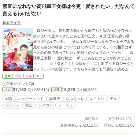
素直になれない高飛車王女様は今更「愛されたい」だなんて
言えるわけがない
藤原ライラ
ロジータは、持ち前の華やかな顔立ちと気の強さを存分に
振りまいて生きてきたとある国の王女。今は”王宮の赤い薔
薇”と呼ばれている。 そんなロジータは夜会で王太子である
兄から自分の縁談についてはじめて耳にする。その相手はず
っと心の奥で慕っていた近衛騎士のジェラルドだった。 高
飛車王女様×一途な騎士 ずっとあなたのことが好きでした
――。 ☆「引きこもり令嬢が～」にも出てくるロジータと
ジェラルドのお話です。そちらを未読でも問題なく読めま
す。時系列的にはこちらのお話が2年ほど後になります。
恋愛
完結
短編
R18
※ムーンライトノベルズにも掲載しています※ 表紙：は
24h.ポイント
7pt
ろ様（Twitter:@haro_hallo）
37,163
16,226
位 / 228,619件
位 / 66,320件
小説
恋愛
溺愛
ハッピーエンド
異世界
らぶえっち
女主人公
王女
ツンデレ
騎士
シスコン
ノーチェ
感想数 0
文字数 19,241
最終更新日 2023.12.08
登録日 2023.12.08