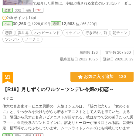
て紹介した男性は、冷徹と噂される文官のレオポルド・ダッ
ラ・スタエレンス。 妹の結婚式で会って以来の彼はなぜか出
恋愛
完結
長編
R18
だしから不機嫌丸出しで、取引のような結婚をすることにな
24h.ポイント
14pt
ったのだが…… ★は主人公以外の目線 ※はR18入ります。
30,266
12,963
位 / 228,619件
位 / 66,320件
小説
恋愛
恋愛
異世界
ハッピーエンド
イケメン
行き遅れ寸前
朝チュン
ツンデレ
ノーチェ
感想数 136
文字数 207,860
最終更新日 2022.10.25
登録日 2020.10.29
21
お気に入り追加
120
【R18】月しずくのワルツ～ツンデレ令嬢の初恋～
イチニ
偉大な音楽家オービニエ男爵の一人娘ミシェルは、『親の七光り』『女のくせ
に』と、やっかみを受けながらも若きピアニストとして人気を得ていた。ある
日、隣国から天才と名高いピアニストが招かれる。彼はかつて父の弟子だった男
で――。※高慢系のツンヒロインに、訳ありヒーローが振り回される話。音楽設
定、描写等がふわふわしています。ムーンライトノベルズにも掲載しています
(タイトルのみ変更)。
恋愛
完結
長編
R18