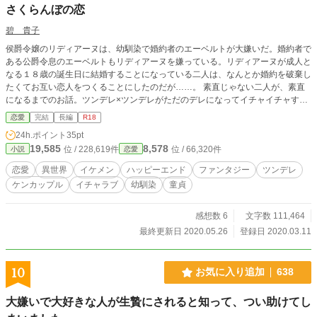
さくらんぼの恋
碧 貴子
侯爵令嬢のリディアーヌは、幼馴染で婚約者のエーベルトが大嫌いだ。婚約者で
ある公爵令息のエーベルトもリディアーヌを嫌っている。リディアーヌが成人と
なる１８歳の誕生日に結婚することになっている二人は、なんとか婚約を破棄し
たくてお互い恋人をつくることにしたのだが……。 素直じゃない二人が、素直
になるまでのお話。ツンデレ×ツンデレがただのデレになってイチャイチャする
話です。
恋愛
完結
長編
R18
24h.ポイント
35pt
19,585
8,578
位 / 228,619件
位 / 66,320件
小説
恋愛
恋愛
異世界
イケメン
ハッピーエンド
ファンタジー
ツンデレ
ケンカップル
イチャラブ
幼馴染
童貞
感想数 6
文字数 111,464
最終更新日 2020.05.26
登録日 2020.03.11
10
お気に入り追加
638
大嫌いで大好きな人が生贄にされると知って、つい助けてし