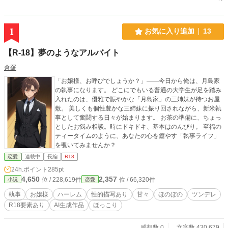
1
お気に入り追加
13
【R-18】夢のようなアルバイト
倉羅
​「お嬢様、お呼びでしょうか？」――今日から俺は、月島家
の執事になります。 ​どこにでもいる普通の大学生が足を踏み
入れたのは、優雅で賑やかな「月島家」の三姉妹が待つお屋
敷。 美しくも個性豊かな三姉妹に振り回されながら、新米執
事として奮闘する日々が始まります。 お茶の準備に、ちょっ
としたお悩み相談。時にドキドキ、基本はのんびり。 至福の
ティータイムのように、あなたの心を癒やす「執事ライフ」
を覗いてみませんか？
恋愛
連載中
長編
R18
24h.ポイント
285pt
4,650
2,357
位 / 228,619件
位 / 66,320件
小説
恋愛
執事
お嬢様
ハーレム
性的描写あり
甘々
ほのぼの
ツンデレ
R18要素あり
AI生成作品
ほっこり
感想数 0
文字数 430,679