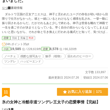
まいました。
りつ
書籍情報
ダルトワ王国の王女アニエスは、神子と言われたユーグの存在が幼い頃から目
障りで仕方がなかった。彼と一緒にいるとわけもなく感情を乱され、一挙一動に
振り回されるからだ。だがそれもあと少しで終わる。神子は世俗を離れて神殿で
一生を過ごすのが決まりとなっている。早く自分の前からいなくなってしまえば
いいと思いながら、それが命と引き換えに行われる儀式だと知って、気づけばユ
ーグを助けるために森の奥深くにある神殿へとアニエスは向かっていた。 ※
恋愛
完結
長編
R18
「ムーンライトノベルズ」様にも掲載しております。
24h.ポイント
35pt
19,585
8,578
位 / 228,619件
位 / 66,320件
小説
恋愛
ノーチェ
残酷な描写あり
触手（植物）
囚われのヒーロー
ツンデレ
ハッピーエンド
文字数 133,897
最終更新日 2024.07.26
登録日 2024.07.06
11
お気に入り追加
171
氷の女神と冷酷非道ツンデレ王太子の恋愛事情【完結】
Lynx🐈‍⬛