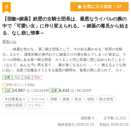
6
お気に入り追加
27
【宿敵×媚薬】鉄壁の女騎士団長は、最悪なライバルの腕の
中で「可愛い女」に作り変えられる。～媚薬の毒見から始ま
る、なし崩し情事～
宵街ハル
「……綺麗な色だな」 第二騎士団長として、その名を轟かせる『鉄壁の女騎
士』エルナ。 護衛対象の身代わりに媚薬入りの酒を飲んでしまった彼女は、ラ
イバル関係にある第一騎士団長・カイエンと同じ部屋に閉じ込められてしまう。
（なんで、あんな汚い男を見て……脈が速くなるんだ……！） 燃えるような熱
に抗い、自慰で誤魔化そうとする最悪の瞬間を、最悪の男に見られて。 カイエ
ンの大きな手に口を塞がれ、強引に暴かれる秘部。 「どうせやり方もわかんね
恋愛
完結
短編
R18
ぇんだろ……」 嘲笑うような言葉とは裏腹に、カイエンの指遣いは執拗で、ど
24h.ポイント
56pt
こまでも甘くエルナを追い詰めていく。 嫌いなはずの男に「初めて」を散らさ
14,887
6,632
位 / 228,619件
位 / 66,320件
小説
恋愛
れ、騎士団長のプライドは快感の濁流に呑み込まれて――。 ※本作はpixivから
の再録です。 ※サイトの傾向に合わせ、タイトルや内容を一部調整しておりま
R18要素あり
ライバル
宿敵
媚薬
処女
強気
騎士団長
す。
女騎士団長
ツンデレ
感想数 0
文字数 11,323
最終更新日 2026.02.25
登録日 2026.02.25