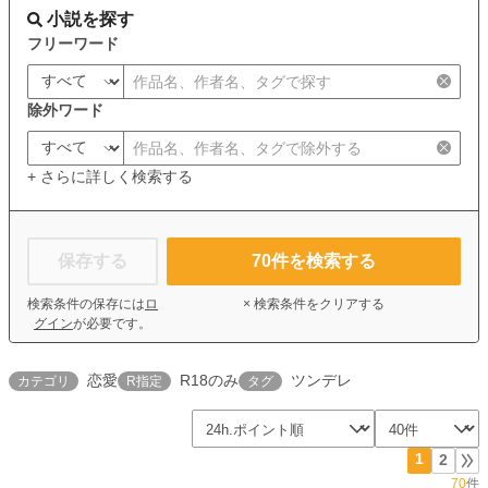
小説を探す
フリーワード
除外ワード
+ さらに詳しく検索する
保存する
70
件を検索する
検索条件の保存には
ロ
× 検索条件をクリアする
グイン
が必要です。
恋愛
R18のみ
ツンデレ
カテゴリ
R指定
タグ
1
2
70
件