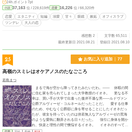
24h.ポイント
7pt
37,163
16,226
位 / 228,619件
位 / 66,320件
小説
恋愛
恋愛
エタニティ
短編
溺愛
甘々
眼鏡
嫉妬
オフィスラブ
ツンデレ
大人の恋
感想数 2
文字数 65,511
最終更新日 2021.08.21
登録日 2021.08.10
25
お気に入り追加
77
高嶺のスミレはオケアノスのたなごころ
若島まつ
まるで海が空から降ってきたみたいだわ。―― 休暇の間
に住む家を売られてしまった大学教授のイオネ。 更なる不
幸は、買い手が大学で出逢った傲岸不遜な男――ルドヴァン
公爵アルヴィーゼ・コルネールだったことだ。 愛する仕事
のため、やむなく公爵邸に身を寄せることにしたイオネだっ
たが、彼女を待っていたのは傍若無人なアルヴィーゼの荒海
のような愛執に翻弄される日々だった。 強引に身体を開か
れ、快楽と理性の間で懊悩するイオネ。 イオネのすべてを
手に入れるために手段を選ばないアルヴィーゼ。 すれ違
恋愛
完結
長編
R18