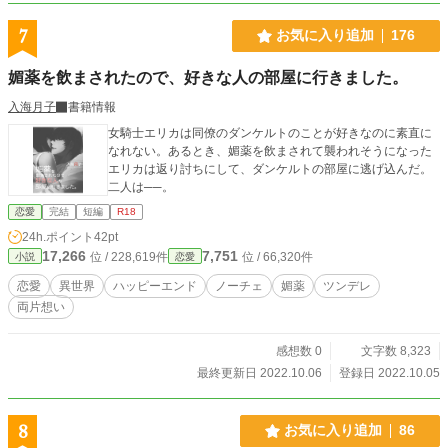
7
お気に入り追加
176
媚薬を飲まされたので、好きな人の部屋に行きました。
入海月子
書籍情報
女騎士エリカは同僚のダンケルトのことが好きなのに素直に
なれない。あるとき、媚薬を飲まされて襲われそうになった
エリカは返り討ちにして、ダンケルトの部屋に逃げ込んだ。
二人は──。
恋愛
完結
短編
R18
24h.ポイント
42pt
17,266
7,751
位 / 228,619件
位 / 66,320件
小説
恋愛
恋愛
異世界
ハッピーエンド
ノーチェ
媚薬
ツンデレ
両片想い
感想数 0
文字数 8,323
最終更新日 2022.10.06
登録日 2022.10.05
8
お気に入り追加
86