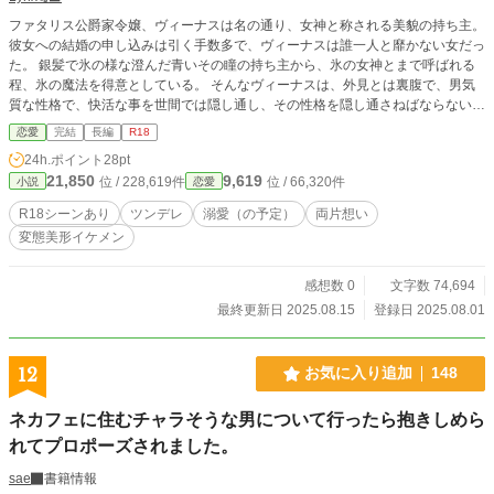
ファタリス公爵家令嬢、ヴィーナスは名の通り、女神と称される美貌の持ち主。
彼女への結婚の申し込みは引く手数多で、ヴィーナスは誰一人と靡かない女だっ
た。 銀髪で氷の様な澄んだ青いその瞳の持ち主から、氷の女神とまで呼ばれる
程、氷の魔法を得意としている。 そんなヴィーナスは、外見とは裏腹で、男気
質な性格で、快活な事を世間では隠し通し、その性格を隠し通さねばならない相
手とは結婚は出来ぬ、とことごとく縁談を断り続けていた………。 ＊性描写の
恋愛
完結
長編
R18
話には♡が付いてます ＊視点変えで、主人公2人の描写をそれぞれ書いているの
24h.ポイント
28pt
で、会話が重なる時あります
21,850
9,619
位 / 228,619件
位 / 66,320件
小説
恋愛
R18シーンあり
ツンデレ
溺愛（の予定）
両片想い
変態美形イケメン
感想数 0
文字数 74,694
最終更新日 2025.08.15
登録日 2025.08.01
12
お気に入り追加
148
ネカフェに住むチャラそうな男について行ったら抱きしめら
れてプロポーズされました。
sae
書籍情報