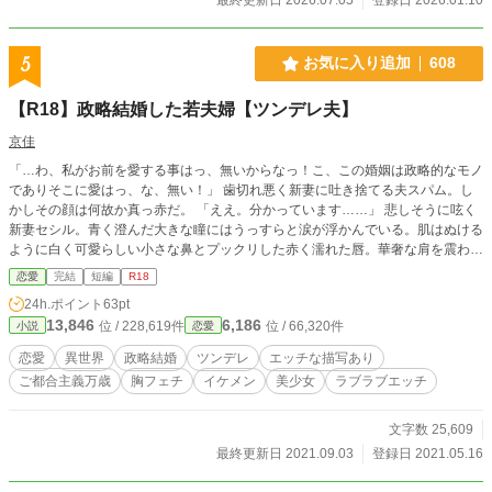
5
お気に入り追加
608
【R18】政略結婚した若夫婦【ツンデレ夫】
京佳
「…わ、私がお前を愛する事はっ、無いからなっ！こ、この婚姻は政略的なモノ
でありそこに愛はっ、な、無い！」 歯切れ悪く新妻に吐き捨てる夫スパム。し
かしその顔は何故か真っ赤だ。 「ええ。分かっています……」 悲しそうに呟く
新妻セシル。青く澄んだ大きな瞳にはうっすらと涙が浮かんでいる。肌はぬける
ように白く可愛らしい小さな鼻とプックリした赤く濡れた唇。華奢な肩を震わせ
ながら俯くセシルは気づいていないがスパムは……… 新妻に惚れたが素直にな
恋愛
完結
短編
R18
れずウダウダ言いながらも初夜はしっかりこなすおっぱい大好きドスケベ夫。政
24h.ポイント
63pt
略結婚からの失言→速攻撤回(笑)溺愛執着☆夫が大好きエロ可愛い新妻☆ 基本
13,846
6,186
位 / 228,619件
位 / 66,320件
小説
恋愛
ラブラブ 暇さえあればヤッてる夫婦 ゆるゆる設定
恋愛
異世界
政略結婚
ツンデレ
エッチな描写あり
ご都合主義万歳
胸フェチ
イケメン
美少女
ラブラブエッチ
文字数 25,609
最終更新日 2021.09.03
登録日 2021.05.16