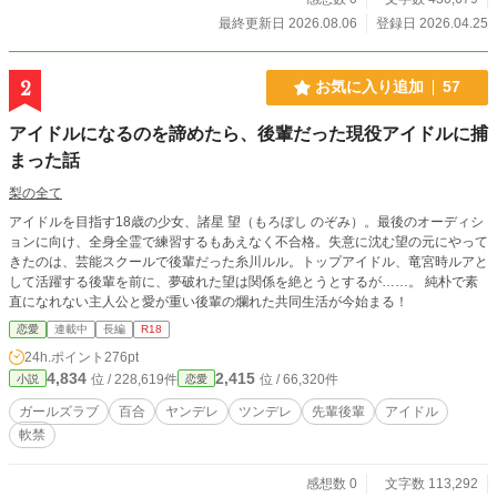
最終更新日 2026.08.06
登録日 2026.04.25
2
お気に入り追加
57
アイドルになるのを諦めたら、後輩だった現役アイドルに捕
まった話
梨の全て
アイドルを目指す18歳の少女、諸星 望（もろぼし のぞみ）。最後のオーディシ
ョンに向け、全身全霊で練習するもあえなく不合格。失意に沈む望の元にやって
きたのは、芸能スクールで後輩だった糸川ルル。トップアイドル、竜宮時ルアと
して活躍する後輩を前に、夢破れた望は関係を絶とうとするが……。 純朴で素
直になれない主人公と愛が重い後輩の爛れた共同生活が今始まる！
恋愛
連載中
長編
R18
24h.ポイント
276pt
4,834
2,415
位 / 228,619件
位 / 66,320件
小説
恋愛
ガールズラブ
百合
ヤンデレ
ツンデレ
先輩後輩
アイドル
軟禁
感想数 0
文字数 113,292