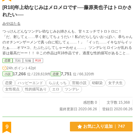
[R18]年上幼なじみはメロメロです──藤原美也子はトロかさ
れたい──
みやほたる
つっけんどんなツンデレ幼なじみお姉さんも、甘々エッチでトロトロに！
「だ、射してぇ……早く射してちょうだい！私のだらしないおっぱい、恭ちゃん
のオチン×ンザーメンで真っ白に犯してぇ……！」 「イッた……イキながらイッ
たぁ……オマ×コ、たぷたぷしてしゃーわせぇ……」 ツンデレヒロインが乱れる
姿は最高だーー！！ ※この作品はR18作品です。過度な性的描写があることを
あらかじめご了承ください
恋愛
完結
短編
R18
24h.ポイント
42pt
17,266
7,751
位 / 228,619件
位 / 66,320件
小説
恋愛
恋愛
ハッピーエンド
らぶえっち
官能小説
幼馴染
女子大生
女性視点
性的描写あり
エロ
ツンデレ
感想数 0
文字数 15,368
最終更新日 2020.06.26
登録日 2020.06.26
9
お気に入り追加
747