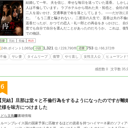
結婚して一年。 夫を信じ、幸せな毎日を送っていた遥香。 しかし
人は不倫しています』 ラブホテルから現れた夫・拓也と、会社の
二人を追いかけ、交通事故で命を落としてしまう。 ――だが次に
た。 「もう二度と騙されない」 二度目の人生で、遥香は夫の不倫
遥香だったが、かつての恋人・礼一郎との再会をきっかけに、 自
度でも自分で自分を選んだことがあったのだろうか。 これは、復
での物語。
恋愛
完結
長編
R15
1,321
753
24h.ポイント
1,065pt
位 / 228,790件
位 / 66,372件
小説
恋愛
不倫
サレ妻
タイムリープ
復讐
やり直し
女性主人公
ヒューマンド
感想数 0
文字数 35,
6
【完結】旦那は堂々と不倫行為をするようになったのですが離
父様を味方につけました
よどら文鳥
書籍情報
ルーンブレイス国の国家予算に匹敵するほどの資産を持つハイマーネ家のソフィア