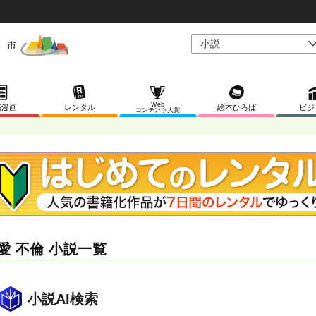
Web
稿漫画
レンタル
絵本ひろば
ビジ
コンテンツ大賞
愛 不倫 小説一覧
小説AI検索