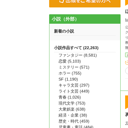
小説（外部）
tu
新着の小説
ク
小説作品すべて (22,263)
難しい。 ならば、周りか
ファンタジー (8,581)
恋愛 (5,103)
ミステリー (571)
ホラー (755)
SF (1,190)
キャラ文芸 (297)
ライト文芸 (449)
青春 (1,026)
現代文学 (753)
大衆娯楽 (638)
経済・企業 (38)
歴史・時代 (459)
児童書・童話 (484)