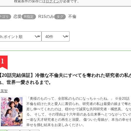
検索条件の保存には
ログイン
が必要です。
恋愛
R15のみ
不倫
テゴリ
R指定
タグ
1
【20話完結保証】冷徹な不倫夫にすべてを奪われた研究者の私
れ、世界一愛されるまで。
杜英智
「奥様のものって、全部私のものになっちゃったね。」 ※全20話・毎日更新（執筆済み・完結保証） 五年以上も
不倫を続けた夫と愛人に裏切られ、研究者の私は最愛の娘まで奪われ、すべてを失っ
差し伸べてくれたのは、穏やかで誠実な共同研究者・橘悠真。 なぜか彼は、いつも私だけを優しく気にかけてくれ
る。 そして、その理由は十六年前のある出来事へとつながっていた――。 裏切った元夫たちへのスカッとざまぁ。
一途な天才研究者との再生と溺愛。 傷ついた母娘が、本当の幸せを取り戻す物語。 ※ハッピーエンド保証。母娘が
幸せを掴む結末をお楽しみください。