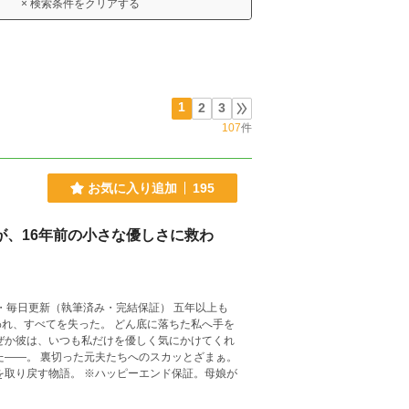
× 検索条件をクリアする
1
2
3
107
件
お気に入り追加
195
が、16年前の小さな優しさに救わ
た。 どん底に落ちた私へ手を