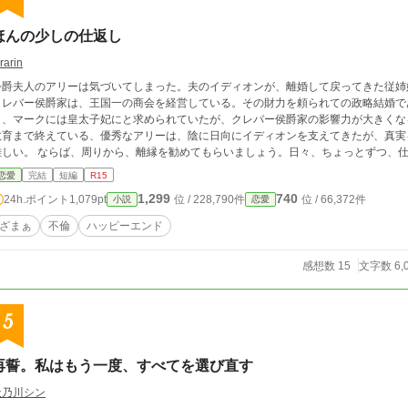
ほんの少しの仕返し
rarin
公爵夫人のアリーは気づいてしまった。夫のイディオンが、離婚して戻ってきた従姉妹フリンと
レバー侯爵家は、王国一の商会を経営している。その財力を頼られての政略結婚であった。 アリーは皇太子マークと
り、マークには皇太子妃にと求められていたが、クレバー侯爵家の影響力が大きくなること
教育まで終えている、優秀なアリーは、陰に日向にイディオンを支えてきたが、真実
ら、離縁を勧めてもらいましょう。日々、ちょっとずつ、仕返ししていけばいいのです。 もうすぐです。 さ
ようなら、イディオン たくさんのお気に入りや♥ありがとうございます。感激して
恋愛
完結
短編
R15
1,299
740
24h.ポイント
1,079pt
位 / 228,790件
位 / 66,372件
小説
恋愛
ざまぁ
不倫
ハッピーエンド
感想数 15
文字数 6,
5
再誓。私はもう一度、すべてを選び直す
天乃川シン