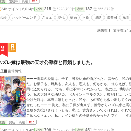
恋愛
連載中
長編
R15
215
137
24h.ポイント
6,014pt
位 / 228,790件
位 / 66,372件
小説
恋愛
恋愛
ハッピーエンド
ざまぁ
現代
離婚
不倫
溺愛
御曹司
執着
感想数 1
文字数 24,
2
ハズレ嫁は最強の天才公爵様と再婚しました。
光子
書籍情報
ーーー両親の愛情は、全て、可愛い妹の物だった。 昔から、私のモノは、妹が欲しがれば、全て妹のモノになっ
た。お菓子も、玩具も、友人も、恋人も、何もかも。 逆らえば、
閉じ込められる。 でも、私は不幸じゃなかった。 私には、幼馴染である、カインがいたから。同じ伯爵爵位を持
つ、私の大好きな幼馴染、《カイン＝マルクス》。彼だけは、いつ
受けた時は、本当に嬉しかった。私を、あの家から救い出してくれたと思った。 私は貴方と
せだったーーー 例え、私に子供が出来ず、義母からハズレ嫁と罵られようとも、義父から、マルクス伯爵家の事業
全般を丸投げされようとも、私は、貴方さえいてくれれば、それで幸せだったのに
ごめんなさぁい。私、カイン様との子供を授かったんです」 「すまない、ルエル。君の事は愛しているんだ……で
も、僕はマルクス伯爵家の跡取りとして、どうしても世継ぎが必
恋愛
完結
長編
R15
てくれた《エレノア》と、再婚する！」 夫と妹から告げられたのは、地獄に叩き落とされるような、残酷な言葉だ
798
451
24h.ポイント
1,704pt
位 / 228,790件
位 / 66,372件
小説
恋愛