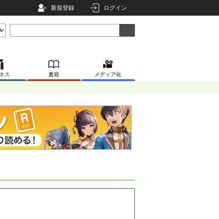
新規登録
ログイン
ネス
書籍
メディア化