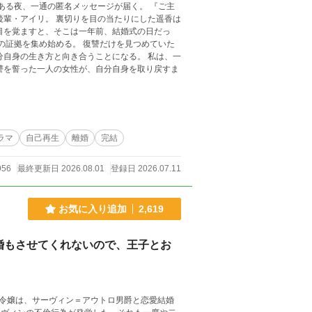
ある夜、一通の匿名メッセージが届く。 『ご主
後輩・アイリ。 裏切りを目の当たりにした遥香は
目を覚ますと、そこは一年前、結婚式の日だっ
の証拠を集め始める。 復讐だけを見つめていた
分自身の生き方と向き合うことになる。 私は、一
讐を誓った一人の女性が、自分自身を取り戻すま
ラマ
自己再生
離婚
完結
956
最終更新日 2026.08.01
登録日 2026.07.11
お気に入り追加
2,619
婚もさせてくれないので、王子とお
令嬢は、サーヴィン＝アウトロ男爵と恋愛結婚