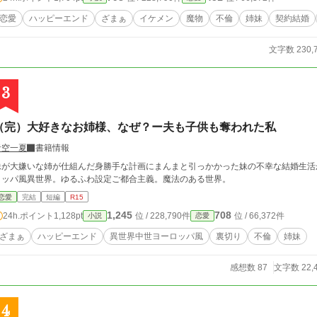
った。 カインも結局、私を裏切るのね。 エレノアは、結局、私から全てを奪うのね。 それなら、もういいわ。全
部、要らない。 絶対に許さないわ。 私が味わった苦しみを、悲しみを、怒りを、全部返さないと気がすまないー
恋愛
ハッピーエンド
ざまぁ
イケメン
魔物
不倫
姉妹
契約結婚
ー！ 覚悟していてね？ 私は、絶対に貴方達を許さないから。 「私、貴方と離婚出来て、幸せよ。 私、あんな男の
子供を産まなくて、幸せよ。 ざまぁみろ」 不定期更新。 この世界は私の考えた世界の話です。設定ゆるゆるで
文字数 230,
す。よろしくお願いします。
3
（完）大好きなお姉様、なぜ？ー夫も子供も奪われた私
青空一夏
書籍情報
妹が大嫌いな姉が仕組んだ身勝手な計画にまんまと引っかかった妹の不幸な結婚生活
ロッパ風異世界。ゆるふわ設定ご都合主義。魔法のある世界。
恋愛
完結
短編
R15
1,245
708
24h.ポイント
1,128pt
位 / 228,790件
位 / 66,372件
小説
恋愛
ざまぁ
ハッピーエンド
異世界中世ヨーロッパ風
裏切り
不倫
姉妹
感想数 87
文字数 22,
4