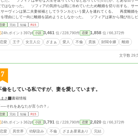
をした。 ソフィアは幸せな人生を送っていけると思っていたのだが、とある日サー
った。 ソフィアの気持ちは既に冷めていたため離婚を切り出すも、サーヴィンは立場を理由に認めようとしない。 更
サーヴィンは第二夫妻候補としてラランカという愛人を連れてくる。 再度離婚を申し立てようとするが、ソフィアの財閥と金だ
理由にして一向に離婚を認めようとしなかった。 ソフィアは家から飛び出しピンチになるが、救世主が現れる。 後に全ての
り行きを話し、ロミオ＝ルーンブレイス第一王子を味方につけ、更にソフィアの父をも味方につけた。
恋愛
完結
短編
R15
かったほどの制裁が始まる。
3,461
1,858
24h.ポイント
397pt
位 / 228,790件
位 / 66,372件
小説
恋愛
恋愛
王子
女主人公
ざまぁ
愛人
不倫
貴族
財閥令嬢
離婚
文字数 29,
7
不倫をしている私ですが、妻を愛しています。
ふまさ
書籍情報
「──それをあなたが言うの？」
恋愛
完結
短編
R15
3,791
2,020
24h.ポイント
362pt
位 / 228,790件
位 / 66,372件
小説
恋愛
恋愛
異世界
幼馴染み
不倫
ざまあ要素あり
完結