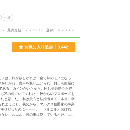
一途
282
最終更新日 2026.08.08
登録日 2026.07.23
お気に入り追加
9,442
頬を叩かれ、食事を取り上げられ、何日も部屋に
も私の傍にいてくれた。 彼からのプロポーズを
結婚出来て、本当に幸
ーーー。 「《ルエル》お姉様、
要なんだ！だから、君と離婚し、僕の子供を宿し